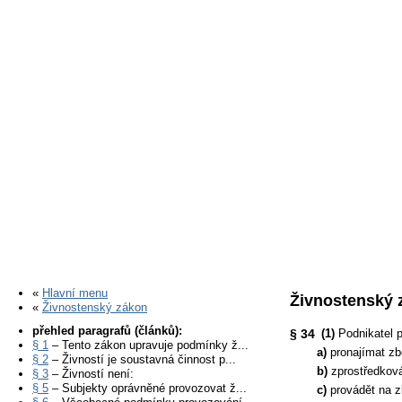
«
Hlavní menu
Živnostenský 
«
Živnostenský zákon
přehled paragrafů (článků):
§ 34
(1)
Podnikatel p
§ 1
– Tento zákon upravuje podmínky ž...
a)
pronajímat zb
§ 2
– Živností je soustavná činnost p...
b)
zprostředková
§ 3
– Živností není:
§ 5
– Subjekty oprávněné provozovat ž...
c)
provádět na z