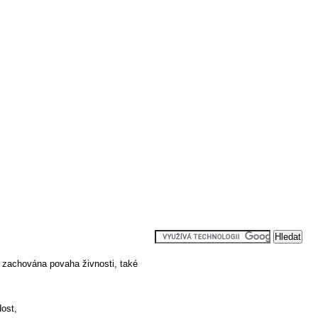
li zachována povaha živnosti, také
ost,