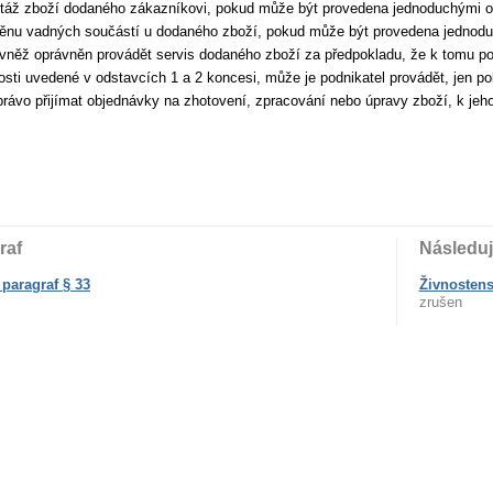
áž zboží dodaného zákazníkovi, pokud může být provedena jednoduchými op
nu vadných součástí u dodaného zboží, pokud může být provedena jednodu
ovněž oprávněn provádět servis dodaného zboží za předpokladu, že k tomu po
nosti uvedené v odstavcích 1 a 2 koncesi, může je podnikatel provádět, jen p
rávo přijímat objednávky na zhotovení, zpracování nebo úpravy zboží, k jeho
raf
Následuj
paragraf § 33
Živnostens
zrušen