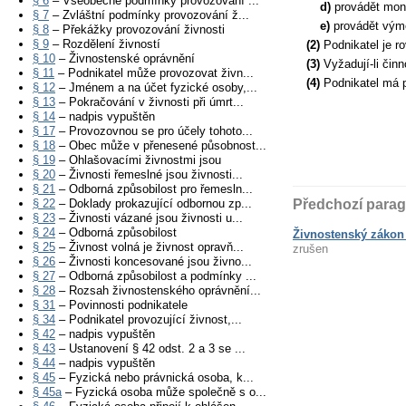
§ 6
– Všeobecné podmínky provozování ...
d)
provádět mont
§ 7
– Zvláštní podmínky provozování ž...
e)
provádět výmě
§ 8
– Překážky provozování živnosti
§ 9
– Rozdělení živností
(2)
Podnikatel je r
§ 10
– Živnostenské oprávnění
(3)
Vyžadují-li čin
§ 11
– Podnikatel může provozovat živn...
(4)
Podnikatel má p
§ 12
– Jménem a na účet fyzické osoby,...
§ 13
– Pokračování v živnosti při úmrt...
§ 14
– nadpis vypuštěn
§ 17
– Provozovnou se pro účely tohoto...
§ 18
– Obec může v přenesené působnost...
§ 19
– Ohlašovacími živnostmi jsou
§ 20
– Živnosti řemeslné jsou živnosti...
§ 21
– Odborná způsobilost pro řemesln...
§ 22
– Doklady prokazující odbornou zp...
Předchozí parag
§ 23
– Živnosti vázané jsou živnosti u...
§ 24
– Odborná způsobilost
Živnostenský zákon 
§ 25
– Živnost volná je živnost opravň...
zrušen
§ 26
– Živnosti koncesované jsou živno...
§ 27
– Odborná způsobilost a podmínky ...
§ 28
– Rozsah živnostenského oprávnění...
§ 31
– Povinnosti podnikatele
§ 34
– Podnikatel provozující živnost,...
§ 42
– nadpis vypuštěn
§ 43
– Ustanovení § 42 odst. 2 a 3 se ...
§ 44
– nadpis vypuštěn
§ 45
– Fyzická nebo právnická osoba, k...
§ 45a
– Fyzická osoba může společně s o...