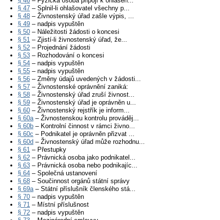
§ 46
– Fyzická osoba připojí k ohlášen...
§ 47
– Splnil-li ohlašovatel všechny p...
§ 48
– Živnostenský úřad zašle výpis, ...
§ 49
– nadpis vypuštěn
§ 50
– Náležitosti žádosti o koncesi
§ 51
– Zjistí-li živnostenský úřad, že...
§ 52
– Projednání žádosti
§ 53
– Rozhodování o koncesi
§ 54
– nadpis vypuštěn
§ 55
– nadpis vypuštěn
§ 56
– Změny údajů uvedených v žádosti...
§ 57
– Živnostenské oprávnění zaniká:
§ 58
– Živnostenský úřad zruší živnost...
§ 59
– Živnostenský úřad je oprávněn u...
§ 60
– Živnostenský rejstřík je inform...
§ 60a
– Živnostenskou kontrolu prováděj...
§ 60b
– Kontrolní činnost v rámci živno...
§ 60c
– Podnikatel je oprávněn přizvat ...
§ 60d
– Živnostenský úřad může rozhodnu...
§ 61
– Přestupky
§ 62
– Právnická osoba jako podnikatel...
§ 63
– Právnická osoba nebo podnikajíc...
§ 64
– Společná ustanovení
§ 68
– Součinnost orgánů státní správy
§ 69a
– Státní příslušník členského stá...
§ 70
– nadpis vypuštěn
§ 71
– Místní příslušnost
§ 72
– nadpis vypuštěn