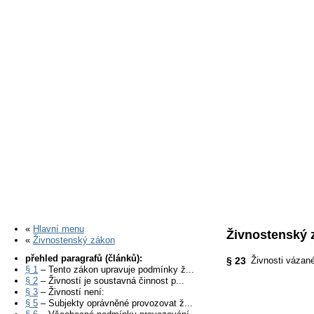
«
Hlavní menu
Živnostenský 
«
Živnostenský zákon
přehled paragrafů (článků):
§ 23
Živnosti vázané
§ 1
– Tento zákon upravuje podmínky ž...
§ 2
– Živností je soustavná činnost p...
§ 3
– Živností není:
§ 5
– Subjekty oprávněné provozovat ž...