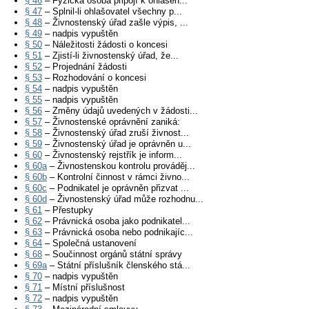
§ 46
– Fyzická osoba připojí k ohlášen...
§ 47
– Splnil-li ohlašovatel všechny p...
§ 48
– Živnostenský úřad zašle výpis, ...
§ 49
– nadpis vypuštěn
§ 50
– Náležitosti žádosti o koncesi
§ 51
– Zjistí-li živnostenský úřad, že...
§ 52
– Projednání žádosti
§ 53
– Rozhodování o koncesi
§ 54
– nadpis vypuštěn
§ 55
– nadpis vypuštěn
§ 56
– Změny údajů uvedených v žádosti...
§ 57
– Živnostenské oprávnění zaniká:
§ 58
– Živnostenský úřad zruší živnost...
§ 59
– Živnostenský úřad je oprávněn u...
§ 60
– Živnostenský rejstřík je inform...
§ 60a
– Živnostenskou kontrolu prováděj...
§ 60b
– Kontrolní činnost v rámci živno...
§ 60c
– Podnikatel je oprávněn přizvat ...
§ 60d
– Živnostenský úřad může rozhodnu...
§ 61
– Přestupky
§ 62
– Právnická osoba jako podnikatel...
§ 63
– Právnická osoba nebo podnikajíc...
§ 64
– Společná ustanovení
§ 68
– Součinnost orgánů státní správy
§ 69a
– Státní příslušník členského stá...
§ 70
– nadpis vypuštěn
§ 71
– Místní příslušnost
§ 72
– nadpis vypuštěn