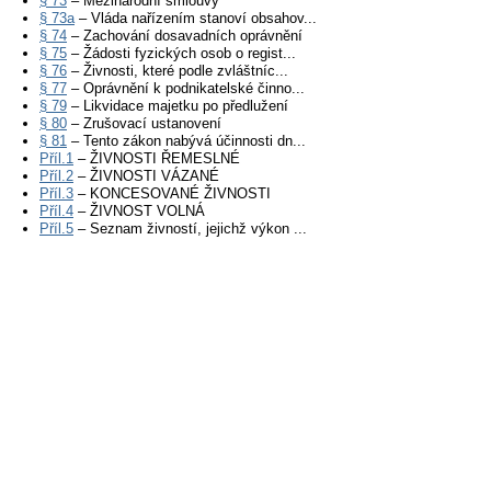
§ 73
– Mezinárodní smlouvy
§ 73a
– Vláda nařízením stanoví obsahov...
§ 74
– Zachování dosavadních oprávnění
§ 75
– Žádosti fyzických osob o regist...
§ 76
– Živnosti, které podle zvláštníc...
§ 77
– Oprávnění k podnikatelské činno...
§ 79
– Likvidace majetku po předlužení
§ 80
– Zrušovací ustanovení
§ 81
– Tento zákon nabývá účinnosti dn...
Příl.1
– ŽIVNOSTI ŘEMESLNÉ
Příl.2
– ŽIVNOSTI VÁZANÉ
Příl.3
– KONCESOVANÉ ŽIVNOSTI
Příl.4
– ŽIVNOST VOLNÁ
Příl.5
– Seznam živností, jejichž výkon ...