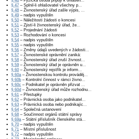
§ 46
– Fyzická osoba připojí k ohlášen...
§ 47
– Splnil-li ohlašovatel všechny p...
§ 48
– Živnostenský úřad zašle výpis, ...
§ 49
– nadpis vypuštěn
§ 50
– Náležitosti žádosti o koncesi
§ 51
– Zjistí-li živnostenský úřad, že...
§ 52
– Projednání žádosti
§ 53
– Rozhodování o koncesi
§ 54
– nadpis vypuštěn
§ 55
– nadpis vypuštěn
§ 56
– Změny údajů uvedených v žádosti...
§ 57
– Živnostenské oprávnění zaniká:
§ 58
– Živnostenský úřad zruší živnost...
§ 59
– Živnostenský úřad je oprávněn u...
§ 60
– Živnostenský rejstřík je inform...
§ 60a
– Živnostenskou kontrolu prováděj...
§ 60b
– Kontrolní činnost v rámci živno...
§ 60c
– Podnikatel je oprávněn přizvat ...
§ 60d
– Živnostenský úřad může rozhodnu...
§ 61
– Přestupky
§ 62
– Právnická osoba jako podnikatel...
§ 63
– Právnická osoba nebo podnikajíc...
§ 64
– Společná ustanovení
§ 68
– Součinnost orgánů státní správy
§ 69a
– Státní příslušník členského stá...
§ 70
– nadpis vypuštěn
§ 71
– Místní příslušnost
§ 72
– nadpis vypuštěn