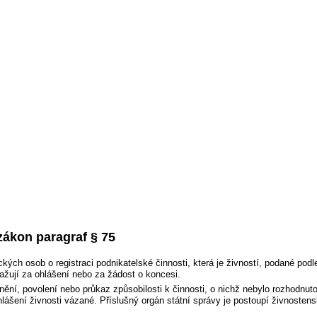
zákon paragraf § 75
ckých osob o registraci podnikatelské činnosti, která je živností, podané pod
ažují za ohlášení nebo za žádost o koncesi.
ění, povolení nebo průkaz způsobilosti k činnosti, o nichž nebylo rozhodnut
lášení živnosti vázané. Příslušný orgán státní správy je postoupí živnostens