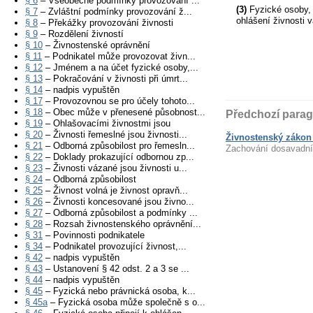
§ 6
– Všeobecné podmínky provozování ...
(3)
Fyzické osoby, k
§ 7
– Zvláštní podmínky provozování ž...
ohlášení živnosti 
§ 8
– Překážky provozování živnosti
§ 9
– Rozdělení živností
§ 10
– Živnostenské oprávnění
§ 11
– Podnikatel může provozovat živn...
§ 12
– Jménem a na účet fyzické osoby,...
§ 13
– Pokračování v živnosti při úmrt...
§ 14
– nadpis vypuštěn
§ 17
– Provozovnou se pro účely tohoto...
§ 18
– Obec může v přenesené působnost...
Předchozí parag
§ 19
– Ohlašovacími živnostmi jsou
§ 20
– Živnosti řemeslné jsou živnosti...
Živnostenský zákon 
§ 21
– Odborná způsobilost pro řemesln...
Zachování dosavadní
§ 22
– Doklady prokazující odbornou zp...
§ 23
– Živnosti vázané jsou živnosti u...
§ 24
– Odborná způsobilost
§ 25
– Živnost volná je živnost opravň...
§ 26
– Živnosti koncesované jsou živno...
§ 27
– Odborná způsobilost a podmínky ...
§ 28
– Rozsah živnostenského oprávnění...
§ 31
– Povinnosti podnikatele
§ 34
– Podnikatel provozující živnost,...
§ 42
– nadpis vypuštěn
§ 43
– Ustanovení § 42 odst. 2 a 3 se ...
§ 44
– nadpis vypuštěn
§ 45
– Fyzická nebo právnická osoba, k...
§ 45a
– Fyzická osoba může společně s o...