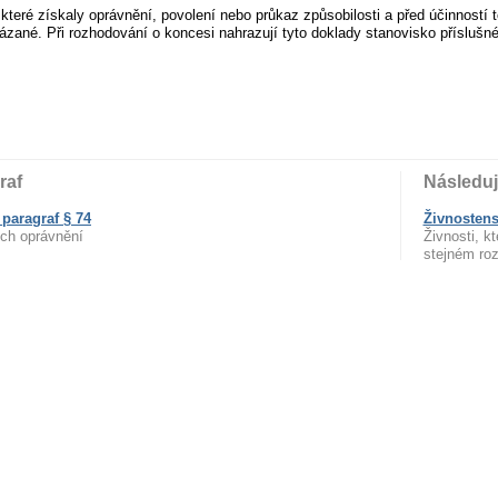
teré získaly oprávnění, povolení nebo průkaz způsobilosti a před účinností to
vázané. Při rozhodování o koncesi nahrazují tyto doklady stanovisko příslušn
raf
Následuj
paragraf § 74
Živnostens
ch oprávnění
Živnosti, k
stejném ro