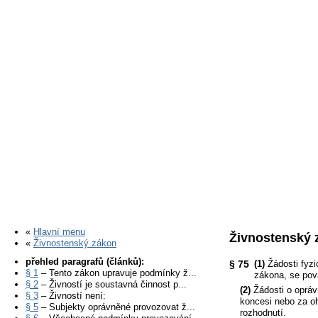
«
Hlavní menu
Živnostenský 
«
Živnostenský zákon
přehled paragrafů (článků):
§ 75
(1)
Žádosti fyzi
§ 1
– Tento zákon upravuje podmínky ž...
zákona, se pov
§ 2
– Živností je soustavná činnost p...
(2)
Žádosti o oprávn
§ 3
– Živností není:
koncesi nebo za oh
§ 5
– Subjekty oprávněné provozovat ž...
rozhodnutí.