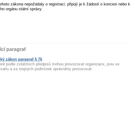
hoto zákona nepožádaly o registraci, připojí je k žádosti o koncesi nebo k
ého orgánu státní správy.
ící paragraf
ký zákon paragraf § 76
teré podle zvláštních předpisů mohou provozovat organizace, jsou ve
zsahu a za stejných podmínek oprávněny provozovat