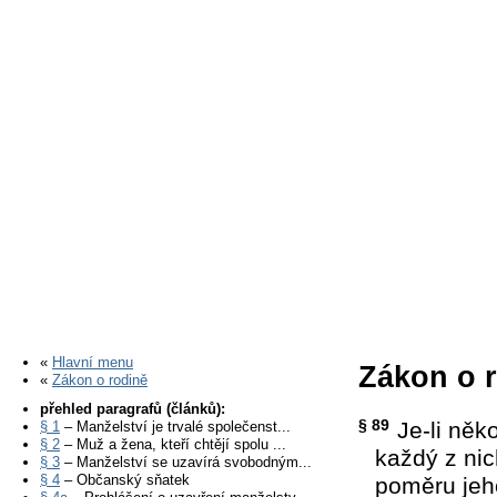
«
Hlavní menu
Zákon o r
«
Zákon o rodině
přehled paragrafů (článků):
§ 89
Je-li něk
§ 1
– Manželství je trvalé společenst...
§ 2
– Muž a žena, kteří chtějí spolu ...
každý z nic
§ 3
– Manželství se uzavírá svobodným...
§ 4
– Občanský sňatek
poměru jeh