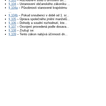
§ 103
– Rozhodne-li soud o umístění dít...
§ 104
– Ustanovení občanského zákoníku ...
§ 104a
– Působnosti stanovené krajskému
...
§ 104b
– Pokud snoubenci v době od 1. sr...
§ 105
– Úprava společného jmění manželů...
§ 106
– Dohody a soudní rozhodnutí, kte...
§ 107
– Osvojení provedená podle dosava...
§ 108
– Zrušují se:
§ 109
– Tento zákon nabývá účinnosti dn...