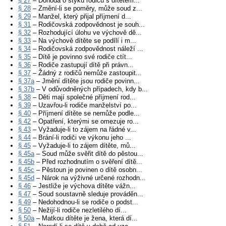
§ 27
– Dohoda o styku rodičů s dítětem...
§ 28
– Změní-li se poměry, může soud z...
§ 29
– Manžel, který přijal příjmení d...
§ 31
– Rodičovská zodpovědnost je souh...
§ 32
– Rozhodující úlohu ve výchově dě...
§ 33
– Na výchově dítěte se podílí i m...
§ 34
– Rodičovská zodpovědnost náleží ...
§ 35
– Dítě je povinno své rodiče ctít...
§ 36
– Rodiče zastupují dítě při právn...
§ 37
– Žádný z rodičů nemůže zastoupit...
§ 37a
– Jmění dítěte jsou rodiče povinn...
§ 37b
– V odůvodněných případech, kdy b...
§ 38
– Děti mají společné příjmení rod...
§ 39
– Uzavřou-li rodiče manželství po...
§ 40
– Příjmení dítěte se nemůže podle...
§ 42
– Opatření, kterými se omezuje ro...
§ 43
– Vyžaduje-li to zájem na řádné v...
§ 44
– Brání-li rodiči ve výkonu jeho ...
§ 45
– Vyžaduje-li to zájem dítěte, mů...
§ 45a
– Soud může svěřit dítě do pěstou...
§ 45b
– Před rozhodnutím o svěření dítě...
§ 45c
– Pěstoun je povinen o dítě osobn...
§ 45d
– Nárok na výživné určené rozhodn...
§ 46
– Jestliže je výchova dítěte vážn...
§ 47
– Soud soustavně sleduje prováděn...
§ 49
– Nedohodnou-li se rodiče o podst...
§ 50
– Nežijí-li rodiče nezletilého dí...
§ 50a
– Matkou dítěte je žena, která dí...