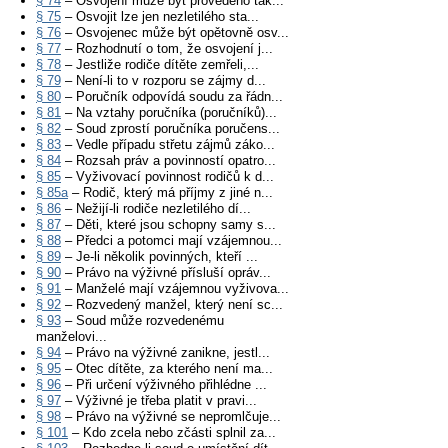
§ 74
– Osvojení může být provedeno tak...
§ 75
– Osvojit lze jen nezletilého sta...
§ 76
– Osvojenec může být opětovně osv...
§ 77
– Rozhodnutí o tom, že osvojení j...
§ 78
– Jestliže rodiče dítěte zemřeli,...
§ 79
– Není-li to v rozporu se zájmy d...
§ 80
– Poručník odpovídá soudu za řádn...
§ 81
– Na vztahy poručníka (poručníků)...
§ 82
– Soud zprostí poručníka poručens...
§ 83
– Vedle případu střetu zájmů záko...
§ 84
– Rozsah práv a povinností opatro...
§ 85
– Vyživovací povinnost rodičů k d...
§ 85a
– Rodič, který má příjmy z jiné n...
§ 86
– Nežijí-li rodiče nezletilého dí...
§ 87
– Děti, které jsou schopny samy s...
§ 88
– Předci a potomci mají vzájemnou...
§ 89
– Je-li několik povinných, kteří ...
§ 90
– Právo na výživné přísluší opráv...
§ 91
– Manželé mají vzájemnou vyživova...
§ 92
– Rozvedený manžel, který není sc...
§ 93
– Soud může rozvedenému
manželovi...
§ 94
– Právo na výživné zanikne, jestl...
§ 95
– Otec dítěte, za kterého není ma...
§ 96
– Při určení výživného přihlédne ...
§ 97
– Výživné je třeba platit v pravi...
§ 98
– Právo na výživné se nepromlčuje...
§ 101
– Kdo zcela nebo zčásti splnil za...