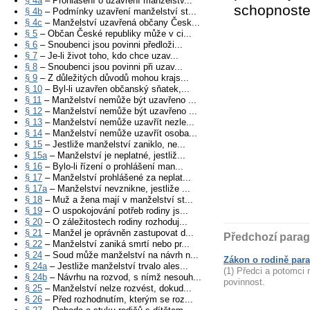
§ 4a
– Prohlášení o uzavření manželstv...
schopnoste
§ 4b
– Podmínky uzavření manželství st...
§ 4c
– Manželství uzavřená občany Česk...
§ 5
– Občan České republiky může v ci...
§ 6
– Snoubenci jsou povinni předloži...
§ 7
– Je-li život toho, kdo chce uzav...
§ 8
– Snoubenci jsou povinni při uzav...
§ 9
– Z důležitých důvodů mohou krajs...
§ 10
– Byl-li uzavřen občanský sňatek,...
§ 11
– Manželství nemůže být uzavřeno ...
§ 12
– Manželství nemůže být uzavřeno ...
§ 13
– Manželství nemůže uzavřít nezle...
§ 14
– Manželství nemůže uzavřít osoba...
§ 15
– Jestliže manželství zaniklo, ne...
§ 15a
– Manželství je neplatné, jestliž...
§ 16
– Bylo-li řízení o prohlášení man...
§ 17
– Manželství prohlášené za neplat...
§ 17a
– Manželství nevznikne, jestliže ...
§ 18
– Muž a žena mají v manželství st...
§ 19
– O uspokojování potřeb rodiny js...
§ 20
– O záležitostech rodiny rozhoduj...
§ 21
– Manžel je oprávněn zastupovat d...
Předchozí parag
§ 22
– Manželství zaniká smrtí nebo pr...
§ 24
– Soud může manželství na návrh n...
Zákon o rodině para
§ 24a
– Jestliže manželství trvalo ales...
(1) Předci a potomci
§ 24b
– Návrhu na rozvod, s nímž nesouh...
povinnost.
§ 25
– Manželství nelze rozvést, dokud...
§ 26
– Před rozhodnutím, kterým se roz...