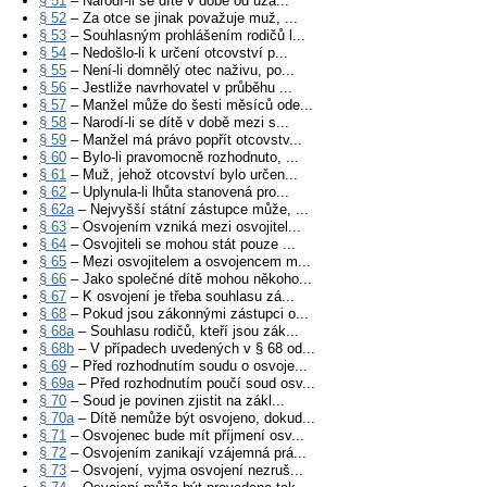
§ 51
– Narodí-li se dítě v době od uza...
§ 52
– Za otce se jinak považuje muž, ...
§ 53
– Souhlasným prohlášením rodičů l...
§ 54
– Nedošlo-li k určení otcovství p...
§ 55
– Není-li domnělý otec naživu, po...
§ 56
– Jestliže navrhovatel v průběhu ...
§ 57
– Manžel může do šesti měsíců ode...
§ 58
– Narodí-li se dítě v době mezi s...
§ 59
– Manžel má právo popřít otcovstv...
§ 60
– Bylo-li pravomocně rozhodnuto, ...
§ 61
– Muž, jehož otcovství bylo určen...
§ 62
– Uplynula-li lhůta stanovená pro...
§ 62a
– Nejvyšší státní zástupce může, ...
§ 63
– Osvojením vzniká mezi osvojitel...
§ 64
– Osvojiteli se mohou stát pouze ...
§ 65
– Mezi osvojitelem a osvojencem m...
§ 66
– Jako společné dítě mohou někoho...
§ 67
– K osvojení je třeba souhlasu zá...
§ 68
– Pokud jsou zákonnými zástupci o...
§ 68a
– Souhlasu rodičů, kteří jsou zák...
§ 68b
– V případech uvedených v § 68 od...
§ 69
– Před rozhodnutím soudu o osvoje...
§ 69a
– Před rozhodnutím poučí soud osv...
§ 70
– Soud je povinen zjistit na zákl...
§ 70a
– Dítě nemůže být osvojeno, dokud...
§ 71
– Osvojenec bude mít příjmení osv...
§ 72
– Osvojením zanikají vzájemná prá...
§ 73
– Osvojení, vyjma osvojení nezruš...