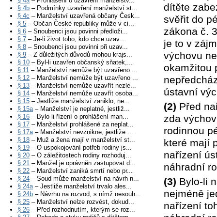
§ 4a
– Prohlášení o uzavření manželstv...
dítěte zabe
§ 4b
– Podmínky uzavření manželství st...
§ 4c
– Manželství uzavřená občany Česk...
svěřit do p
§ 5
– Občan České republiky může v ci...
zákona č. 3
§ 6
– Snoubenci jsou povinni předloži...
§ 7
– Je-li život toho, kdo chce uzav...
je to v záj
§ 8
– Snoubenci jsou povinni při uzav...
výchovu neb
§ 9
– Z důležitých důvodů mohou krajs...
§ 10
– Byl-li uzavřen občanský sňatek,...
okamžitou p
§ 11
– Manželství nemůže být uzavřeno ...
§ 12
– Manželství nemůže být uzavřeno ...
nepředcház
§ 13
– Manželství nemůže uzavřít nezle...
ústavní výc
§ 14
– Manželství nemůže uzavřít osoba...
§ 15
– Jestliže manželství zaniklo, ne...
(2)
Před nař
§ 15a
– Manželství je neplatné, jestliž...
§ 16
– Bylo-li řízení o prohlášení man...
zda výchovu
§ 17
– Manželství prohlášené za neplat...
rodinnou pé
§ 17a
– Manželství nevznikne, jestliže ...
§ 18
– Muž a žena mají v manželství st...
které mají 
§ 19
– O uspokojování potřeb rodiny js...
nařízení úst
§ 20
– O záležitostech rodiny rozhoduj...
§ 21
– Manžel je oprávněn zastupovat d...
náhradní ro
§ 22
– Manželství zaniká smrtí nebo pr...
§ 24
– Soud může manželství na návrh n...
(3)
Bylo-li 
§ 24a
– Jestliže manželství trvalo ales...
nejméně je
§ 24b
– Návrhu na rozvod, s nímž nesouh...
§ 25
– Manželství nelze rozvést, dokud...
nařízení to
§ 26
– Před rozhodnutím, kterým se roz...