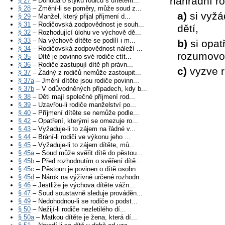
náhradní r
§ 27
– Dohoda o styku rodičů s dítětem...
§ 28
– Změní-li se poměry, může soud z...
a)
si vyžá
§ 29
– Manžel, který přijal příjmení d...
§ 31
– Rodičovská zodpovědnost je souh...
dětí,
§ 32
– Rozhodující úlohu ve výchově dě...
§ 33
– Na výchově dítěte se podílí i m...
b)
si opatř
§ 34
– Rodičovská zodpovědnost náleží ...
rozumovou
§ 35
– Dítě je povinno své rodiče ctít...
§ 36
– Rodiče zastupují dítě při právn...
c)
vyzve ro
§ 37
– Žádný z rodičů nemůže zastoupit...
§ 37a
– Jmění dítěte jsou rodiče povinn...
§ 37b
– V odůvodněných případech, kdy b...
§ 38
– Děti mají společné příjmení rod...
§ 39
– Uzavřou-li rodiče manželství po...
§ 40
– Příjmení dítěte se nemůže podle...
§ 42
– Opatření, kterými se omezuje ro...
§ 43
– Vyžaduje-li to zájem na řádné v...
§ 44
– Brání-li rodiči ve výkonu jeho ...
§ 45
– Vyžaduje-li to zájem dítěte, mů...
§ 45a
– Soud může svěřit dítě do pěstou...
§ 45b
– Před rozhodnutím o svěření dítě...
§ 45c
– Pěstoun je povinen o dítě osobn...
§ 45d
– Nárok na výživné určené rozhodn...
§ 46
– Jestliže je výchova dítěte vážn...
§ 47
– Soud soustavně sleduje prováděn...
§ 49
– Nedohodnou-li se rodiče o podst...
§ 50
– Nežijí-li rodiče nezletilého dí...
§ 50a
– Matkou dítěte je žena, která dí...