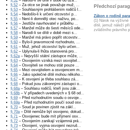
§ 51
– Narodí-li se dítě v době od uza...
§ 52
– Za otce se jinak považuje muž, ...
Předchozí parag
§ 53
– Souhlasným prohlášením rodičů l...
§ 54
– Nedošlo-li k určení otcovství p...
Zákon o rodině para
§ 55
– Není-li domnělý otec naživu, po...
(1) Nárok na výživné
§ 56
– Jestliže navrhovatel v průběhu ...
dítě, jemuž náleží př
§ 57
– Manžel může do šesti měsíců ode...
zvláštního právního p
§ 58
– Narodí-li se dítě v době mezi s...
§ 59
– Manžel má právo popřít otcovstv...
§ 60
– Bylo-li pravomocně rozhodnuto, ...
§ 61
– Muž, jehož otcovství bylo určen...
§ 62
– Uplynula-li lhůta stanovená pro...
§ 62a
– Nejvyšší státní zástupce může, ...
§ 63
– Osvojením vzniká mezi osvojitel...
§ 64
– Osvojiteli se mohou stát pouze ...
§ 65
– Mezi osvojitelem a osvojencem m...
§ 66
– Jako společné dítě mohou někoho...
§ 67
– K osvojení je třeba souhlasu zá...
§ 68
– Pokud jsou zákonnými zástupci o...
§ 68a
– Souhlasu rodičů, kteří jsou zák...
§ 68b
– V případech uvedených v § 68 od...
§ 69
– Před rozhodnutím soudu o osvoje...
§ 69a
– Před rozhodnutím poučí soud osv...
§ 70
– Soud je povinen zjistit na zákl...
§ 70a
– Dítě nemůže být osvojeno, dokud...
§ 71
– Osvojenec bude mít příjmení osv...
§ 72
– Osvojením zanikají vzájemná prá...
§ 73
– Osvojení, vyjma osvojení nezruš...