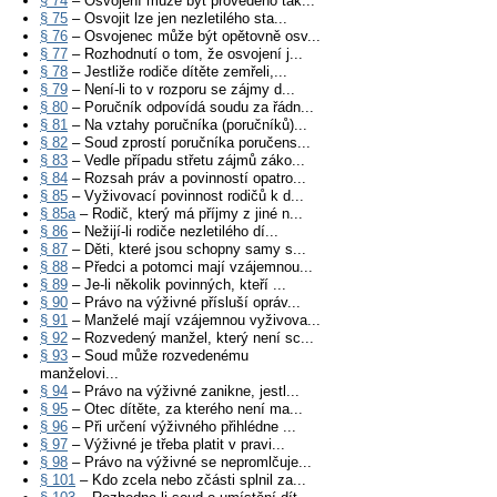
§ 74
– Osvojení může být provedeno tak...
§ 75
– Osvojit lze jen nezletilého sta...
§ 76
– Osvojenec může být opětovně osv...
§ 77
– Rozhodnutí o tom, že osvojení j...
§ 78
– Jestliže rodiče dítěte zemřeli,...
§ 79
– Není-li to v rozporu se zájmy d...
§ 80
– Poručník odpovídá soudu za řádn...
§ 81
– Na vztahy poručníka (poručníků)...
§ 82
– Soud zprostí poručníka poručens...
§ 83
– Vedle případu střetu zájmů záko...
§ 84
– Rozsah práv a povinností opatro...
§ 85
– Vyživovací povinnost rodičů k d...
§ 85a
– Rodič, který má příjmy z jiné n...
§ 86
– Nežijí-li rodiče nezletilého dí...
§ 87
– Děti, které jsou schopny samy s...
§ 88
– Předci a potomci mají vzájemnou...
§ 89
– Je-li několik povinných, kteří ...
§ 90
– Právo na výživné přísluší opráv...
§ 91
– Manželé mají vzájemnou vyživova...
§ 92
– Rozvedený manžel, který není sc...
§ 93
– Soud může rozvedenému
manželovi...
§ 94
– Právo na výživné zanikne, jestl...
§ 95
– Otec dítěte, za kterého není ma...
§ 96
– Při určení výživného přihlédne ...
§ 97
– Výživné je třeba platit v pravi...
§ 98
– Právo na výživné se nepromlčuje...
§ 101
– Kdo zcela nebo zčásti splnil za...