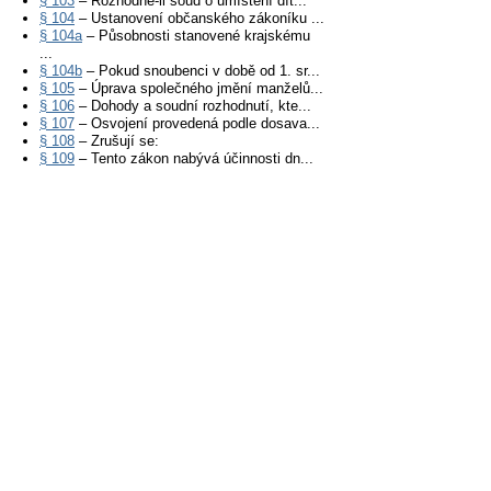
§ 103
– Rozhodne-li soud o umístění dít...
§ 104
– Ustanovení občanského zákoníku ...
§ 104a
– Působnosti stanovené krajskému
...
§ 104b
– Pokud snoubenci v době od 1. sr...
§ 105
– Úprava společného jmění manželů...
§ 106
– Dohody a soudní rozhodnutí, kte...
§ 107
– Osvojení provedená podle dosava...
§ 108
– Zrušují se:
§ 109
– Tento zákon nabývá účinnosti dn...