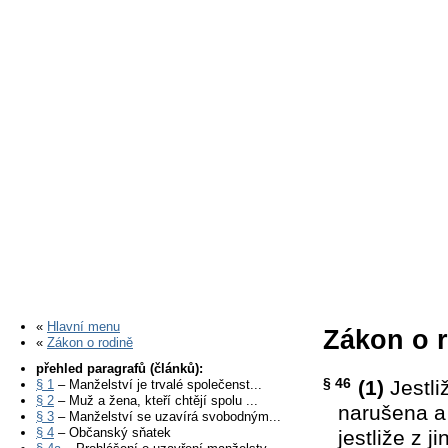
«
Hlavní menu
Zákon o r
«
Zákon o rodině
přehled paragrafů (článků):
§ 46
(1)
Jestli
§ 1
– Manželství je trvalé společenst...
§ 2
– Muž a žena, kteří chtějí spolu ...
narušena a
§ 3
– Manželství se uzavírá svobodným...
§ 4
– Občanský sňatek
jestliže z