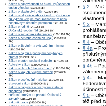
zákonem 
(48/1997 Sb.)
Zákon o odpovědnosti za škodu způsobenou
§ 2
– Muž a
vadou výrobku
(59/1998 Sb.)
Zákon o vlastnictví bytů
"snoubenc
(72/1994 Sb.)
Zákon o odpovědnosti za škodu způsobenou
vlastnosti
při výkonu veřejné moci rozhodnutím nebo
nesprávným úředním postupem
(82/1998 Sb.)
§ 3
– Manž
Zákon o rodině
(94/1963 Sb.)
prohlášen
Občanský soudní řád
(99/1963 Sb.)
Zákon o sociálním zabezpečení
(100/1988 Sb.)
manželstv
Zákon o ochraně osobních údajů
(101/2000
§ 4
– Obča
Sb.)
Zákon o životním a existenčním minimu
§ 4a
– Pro
(110/2006 Sb.)
příslušný
Zákon o nájmu a podnájmu nebytových
prostor
(116/1990 Sb.)
oprávněno
Zákon o státní sociální podpoře
(117/1995 Sb.)
Autorský zákon
§ 4b
– Pod
(121/2000 Sb.)
Zákon o obcích (obecní zřízení)
(128/2000 Sb.)
zákonem pl
Zákon o krajích (krajské zřízení)
(129/2000
Sb.)
§ 4c
– Man
Zákon o oceňování majetku
(151/1997 Sb.)
Federativn
Stavební zákon
(183/2006 Sb.)
Zákon o nabývání a pozbývání státního
účinnosti
občanství
(194/1949 Sb.)
§ 5
– Obča
nařízení, kterým se provádí Občanský
zákoník
(258/1995 Sb.)
též před 
Zákoník práce
(262/2006 Sb.)