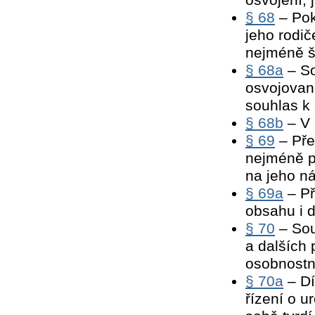
§ 68
– Pok
jeho rodič
nejméně š
§ 68a
– So
osvojované
souhlas k
§ 68b
– V 
§ 69
– Pře
nejméně po
na jeho ná
§ 69a
– Př
obsahu i d
§ 70
– Sou
a dalších 
osobnostn
§ 70a
– Dí
řízení o u