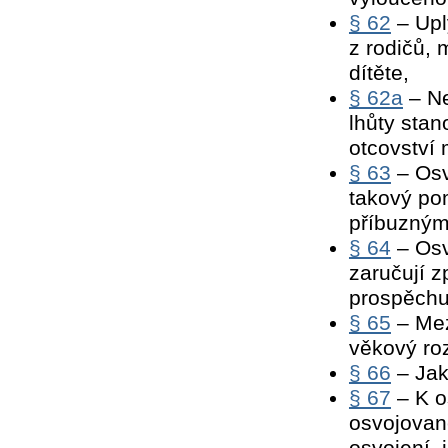
§ 62
– Upl
z rodičů, 
dítěte,
§ 62a
– Ne
lhůty stan
otcovství
§ 63
– Osv
takový pom
příbuzným
§ 64
– Osv
zaručují 
prospěchu
§ 65
– Mez
věkový roz
§ 66
– Jak
§ 67
– K o
osvojované
osvojení, 