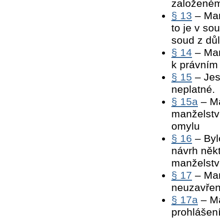
založeném
§ 13
– Man
to je v s
soud z důl
§ 14
– Man
k právním
§ 15
– Jest
neplatné.
§ 15a
– Ma
manželstv
omylu
§ 16
– Byl
návrh někt
manželství
§ 17
– Man
neuzavřen
§ 17a
– Ma
prohlášení