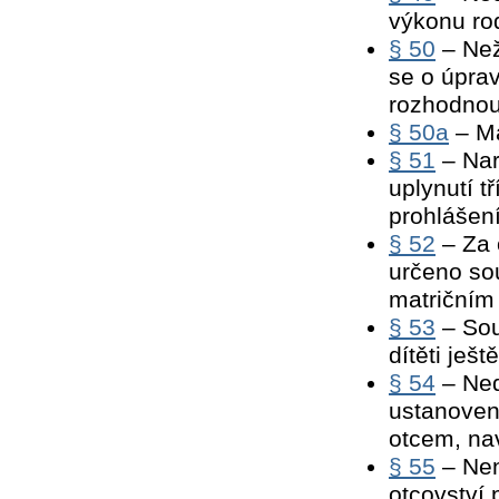
výkonu ro
§ 50
– Neži
se o úprav
rozhodnou
§ 50a
– Ma
§ 51
– Nar
uplynutí t
prohlášen
§ 52
– Za 
určeno so
matričním
§ 53
– Sou
dítěti ješ
§ 54
– Ned
ustanovení
otcem, na
§ 55
– Nen
otcovství 