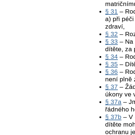
matričním
§ 31
– Rod
a) při péč
zdraví,
§ 32
– Roz
§ 33
– Na 
dítěte, za
§ 34
– Rod
§ 35
– Dítě
§ 36
– Rod
není plně 
§ 37
– Žád
úkony ve v
§ 37a
– Jm
řádného h
§ 37b
– V 
dítěte mo
ochranu j