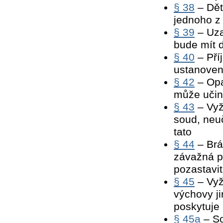
§ 38
– Dět
jednoho z 
§ 39
– Uza
bude mít d
§ 40
– Pří
ustanovení
§ 42
– Opa
může učini
§ 43
– Vyž
soud, neuč
tato
§ 44
– Brá
závažná p
pozastavit
§ 45
– Vyž
výchovy ji
poskytuje
§ 45a
– So