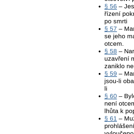
§ 56
– Jes
řízení pok
po smrti
§ 57
– Man
se jeho ma
otcem.
§ 58
– Nar
uzavření 
zaniklo n
§ 59
– Man
jsou-li ob
li
§ 60
– Byl
není otce
lhůta k po
§ 61
– Muž
prohlášení
vyloučeno,