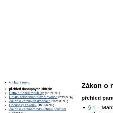
«
Hlavní menu
Zákon o r
přehled dostupných sbírek:
Ústava České republiky
(1/1993 Sb.)
přehled para
Listina základních práv a svobod
(2/1993 Sb.)
Zákon o veřejných dražbách
(26/2000 Sb.)
Občanský zákoník
(40/1964 Sb.)
§ 1
– Manž
Zákon o veřejném zdravotním pojištění