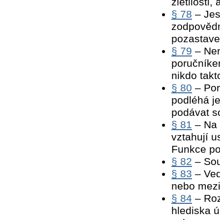
zletilosti, a
§ 78
– Jest
zodpovědn
pozastav
§ 79
– Nen
poručníkem
nikdo takt
§ 80
– Por
podléhá j
podávat s
§ 81
– Na 
vztahují u
Funkce po
§ 82
– Sou
§ 83
– Ved
nebo mezi
§ 84
– Roz
hlediska ú