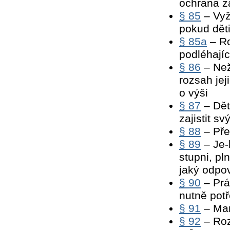
ochrana z
§ 85
– Vyž
pokud děti
§ 85a
– Ro
podléhajíc
§ 86
– Neži
rozsah jej
o výši
§ 87
– Dět
zajistit s
§ 88
– Pře
§ 89
– Je-l
stupni, pl
jaký odpo
§ 90
– Prá
nutně potř
§ 91
– Man
§ 92
– Roz