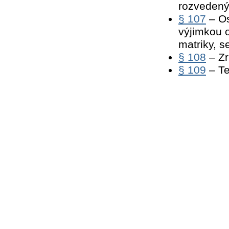
rozvedený
§ 107
– Os
výjimkou o
matriky, s
§ 108
– Zr
§ 109
– Te