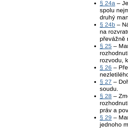
§ 24a
– Je
spolu nej
druhý man
§ 24b
– Ná
na rozvra
převážně 
§ 25
– Man
rozhodnutí
rozvodu, k
§ 26
– Pře
nezletiléh
§ 27
– Doh
soudu.
§ 28
– Změ
rozhodnut
práv a pov
§ 29
– Man
jednoho m