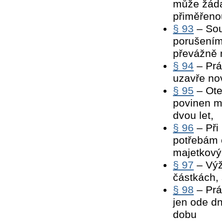
může žáda
přiměřeno
§ 93
– Sou
porušením
převážně 
§ 94
– Prá
uzavře no
§ 95
– Ote
povinen m
dvou let,
§ 96
– Při
potřebám 
majetkov
§ 97
– Výži
částkách, 
§ 98
– Prá
jen ode dn
dobu