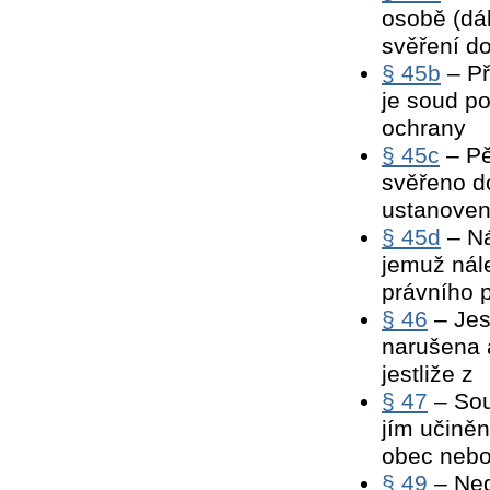
osobě (dál
svěření d
§ 45b
– Př
je soud po
ochrany
§ 45c
– Pě
svěřeno d
ustanoven
§ 45d
– Ná
jemuž nál
právního 
§ 46
– Jes
narušena 
jestliže z
§ 47
– Sou
jím učině
obec neb
§ 49
– Ned