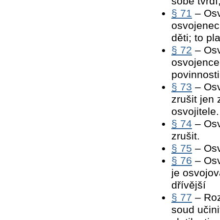
sobě tvrdí
§ 71
– Osv
osvojenec 
děti; to pla
§ 72
– Osv
osvojence
povinnosti
§ 73
– Osv
zrušit jen
osvojitele.
§ 74
– Osv
zrušit.
§ 75
– Osvo
§ 76
– Osv
je osvojo
dřívější
§ 77
– Roz
soud učin