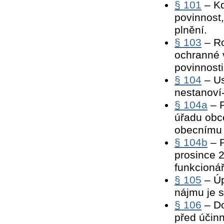
§ 101
– Kd
povinnost
plnění.
§ 103
– Ro
ochranné 
povinnosti
§ 104
– Us
nestanoví-
§ 104a
– P
úřadu obc
obecnímu 
§ 104b
– P
prosince 2
funkcioná
§ 105
– Úp
nájmu je 
§ 106
– Do
před účinn