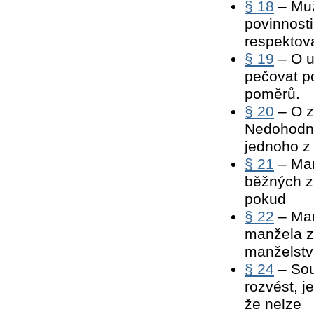
§ 18
– Muž
povinnosti
respektova
§ 19
– O u
pečovat p
poměrů.
§ 20
– O z
Nedohodno
jednoho z
§ 21
– Man
běžných zá
pokud
§ 22
– Man
manžela z
manželstv
§ 24
– Sou
rozvést, j
že nelze