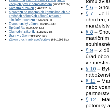
Zákon o zápisech vlastnických a jiných
tomu zvlá
věcných práv k nemovitostem
(265/1992 Sb.)
§ 6
– Snou
Katastrální zákon
(344/1992 Sb.)
o provozu na pozemních komunikacích a o
§ 7
– Je-li
změnách některých zákonů (zákon o
ohrožen, n
silničním provozu)
(361/2000 Sb.)
Živnostenský zákon
(455/1991 Sb.)
manželstv
Správní řád
(500/2004 Sb.)
§ 8
– Snoub
Obchodní zákoník
(513/1991 Sb.)
Branný zákon
(585/2004 Sb.)
matričním
Zákon o ochraně spotřebitele
(634/1992 Sb.)
souhlasně 
§ 9
– Z dů
úřad obce
ve měste
§ 10
– Byl
nábožensk
§ 11
– Man
nebo vdan
partnerstv
§ 12
– Man
potomky a 