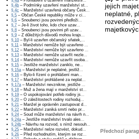
§ 4a
– Prohlášení o uzavření manželstv...
jejich maj
§ 4b
– Podmínky uzavření manželství st...
§ 4c
– Manželství uzavřená občany Česk...
neplatné, 
§ 5
– Občan České republiky může v ci...
§ 6
– Snoubenci jsou povinni předloži...
rozvedených
§ 7
– Je-li život toho, kdo chce uzav...
majetkovýc
§ 8
– Snoubenci jsou povinni při uzav...
§ 9
– Z důležitých důvodů mohou krajs...
§ 10
– Byl-li uzavřen občanský sňatek,...
§ 11
– Manželství nemůže být uzavřeno ...
§ 12
– Manželství nemůže být uzavřeno ...
§ 13
– Manželství nemůže uzavřít nezle...
§ 14
– Manželství nemůže uzavřít osoba...
§ 15
– Jestliže manželství zaniklo, ne...
§ 15a
– Manželství je neplatné, jestliž...
§ 16
– Bylo-li řízení o prohlášení man...
§ 17
– Manželství prohlášené za neplat...
§ 17a
– Manželství nevznikne, jestliže ...
§ 18
– Muž a žena mají v manželství st...
§ 19
– O uspokojování potřeb rodiny js...
§ 20
– O záležitostech rodiny rozhoduj...
§ 21
– Manžel je oprávněn zastupovat d...
§ 22
– Manželství zaniká smrtí nebo pr...
§ 24
– Soud může manželství na návrh n...
§ 24a
– Jestliže manželství trvalo ales...
§ 24b
– Návrhu na rozvod, s nímž nesouh...
§ 25
– Manželství nelze rozvést, dokud...
Předchozí parag
§ 26
– Před rozhodnutím, kterým se roz...