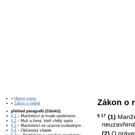
«
Hlavní menu
Zákon o r
«
Zákon o rodině
přehled paragrafů (článků):
§ 17
(1)
Manžel
§ 1
– Manželství je trvalé společenst...
§ 2
– Muž a žena, kteří chtějí spolu ...
neuzavřené
§ 3
– Manželství se uzavírá svobodným...
§ 4
– Občanský sňatek
(2)
O právec