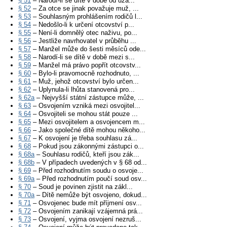
§ 51
– Narodí-li se dítě v době od uza...
§ 52
– Za otce se jinak považuje muž, ...
§ 53
– Souhlasným prohlášením rodičů l...
§ 54
– Nedošlo-li k určení otcovství p...
§ 55
– Není-li domnělý otec naživu, po...
§ 56
– Jestliže navrhovatel v průběhu ...
§ 57
– Manžel může do šesti měsíců ode...
§ 58
– Narodí-li se dítě v době mezi s...
§ 59
– Manžel má právo popřít otcovstv...
§ 60
– Bylo-li pravomocně rozhodnuto, ...
§ 61
– Muž, jehož otcovství bylo určen...
§ 62
– Uplynula-li lhůta stanovená pro...
§ 62a
– Nejvyšší státní zástupce může, ...
§ 63
– Osvojením vzniká mezi osvojitel...
§ 64
– Osvojiteli se mohou stát pouze ...
§ 65
– Mezi osvojitelem a osvojencem m...
§ 66
– Jako společné dítě mohou někoho...
§ 67
– K osvojení je třeba souhlasu zá...
§ 68
– Pokud jsou zákonnými zástupci o...
§ 68a
– Souhlasu rodičů, kteří jsou zák...
§ 68b
– V případech uvedených v § 68 od...
§ 69
– Před rozhodnutím soudu o osvoje...
§ 69a
– Před rozhodnutím poučí soud osv...
§ 70
– Soud je povinen zjistit na zákl...
§ 70a
– Dítě nemůže být osvojeno, dokud...
§ 71
– Osvojenec bude mít příjmení osv...
§ 72
– Osvojením zanikají vzájemná prá...
§ 73
– Osvojení, vyjma osvojení nezruš...