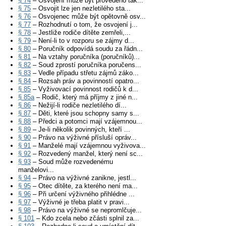
§ 74
– Osvojení může být provedeno tak...
§ 75
– Osvojit lze jen nezletilého sta...
§ 76
– Osvojenec může být opětovně osv...
§ 77
– Rozhodnutí o tom, že osvojení j...
§ 78
– Jestliže rodiče dítěte zemřeli,...
§ 79
– Není-li to v rozporu se zájmy d...
§ 80
– Poručník odpovídá soudu za řádn...
§ 81
– Na vztahy poručníka (poručníků)...
§ 82
– Soud zprostí poručníka poručens...
§ 83
– Vedle případu střetu zájmů záko...
§ 84
– Rozsah práv a povinností opatro...
§ 85
– Vyživovací povinnost rodičů k d...
§ 85a
– Rodič, který má příjmy z jiné n...
§ 86
– Nežijí-li rodiče nezletilého dí...
§ 87
– Děti, které jsou schopny samy s...
§ 88
– Předci a potomci mají vzájemnou...
§ 89
– Je-li několik povinných, kteří ...
§ 90
– Právo na výživné přísluší opráv...
§ 91
– Manželé mají vzájemnou vyživova...
§ 92
– Rozvedený manžel, který není sc...
§ 93
– Soud může rozvedenému
manželovi...
§ 94
– Právo na výživné zanikne, jestl...
§ 95
– Otec dítěte, za kterého není ma...
§ 96
– Při určení výživného přihlédne ...
§ 97
– Výživné je třeba platit v pravi...
§ 98
– Právo na výživné se nepromlčuje...
§ 101
– Kdo zcela nebo zčásti splnil za...