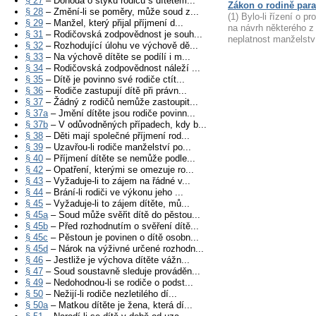
§ 27
– Dohoda o styku rodičů s dítětem...
Zákon o rodině para
§ 28
– Změní-li se poměry, může soud z...
(1) Bylo-li řízení o p
§ 29
– Manžel, který přijal příjmení d...
na návrh některého z 
§ 31
– Rodičovská zodpovědnost je souh...
neplatnost manželství
§ 32
– Rozhodující úlohu ve výchově dě...
§ 33
– Na výchově dítěte se podílí i m...
§ 34
– Rodičovská zodpovědnost náleží ...
§ 35
– Dítě je povinno své rodiče ctít...
§ 36
– Rodiče zastupují dítě při právn...
§ 37
– Žádný z rodičů nemůže zastoupit...
§ 37a
– Jmění dítěte jsou rodiče povinn...
§ 37b
– V odůvodněných případech, kdy b...
§ 38
– Děti mají společné příjmení rod...
§ 39
– Uzavřou-li rodiče manželství po...
§ 40
– Příjmení dítěte se nemůže podle...
§ 42
– Opatření, kterými se omezuje ro...
§ 43
– Vyžaduje-li to zájem na řádné v...
§ 44
– Brání-li rodiči ve výkonu jeho ...
§ 45
– Vyžaduje-li to zájem dítěte, mů...
§ 45a
– Soud může svěřit dítě do pěstou...
§ 45b
– Před rozhodnutím o svěření dítě...
§ 45c
– Pěstoun je povinen o dítě osobn...
§ 45d
– Nárok na výživné určené rozhodn...
§ 46
– Jestliže je výchova dítěte vážn...
§ 47
– Soud soustavně sleduje prováděn...
§ 49
– Nedohodnou-li se rodiče o podst...
§ 50
– Nežijí-li rodiče nezletilého dí...
§ 50a
– Matkou dítěte je žena, která dí...