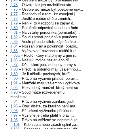
§ 74
– Osvojení může být provedeno tak...
§ 75
– Osvojit lze jen nezletilého sta...
§ 76
– Osvojenec může být opětovně osv...
§ 77
– Rozhodnutí o tom, že osvojení j...
§ 78
– Jestliže rodiče dítěte zemřeli,...
§ 79
– Není-li to v rozporu se zájmy d...
§ 80
– Poručník odpovídá soudu za řádn...
§ 81
– Na vztahy poručníka (poručníků)...
§ 82
– Soud zprostí poručníka poručens...
§ 83
– Vedle případu střetu zájmů záko...
§ 84
– Rozsah práv a povinností opatro...
§ 85
– Vyživovací povinnost rodičů k d...
§ 85a
– Rodič, který má příjmy z jiné n...
§ 86
– Nežijí-li rodiče nezletilého dí...
§ 87
– Děti, které jsou schopny samy s...
§ 88
– Předci a potomci mají vzájemnou...
§ 89
– Je-li několik povinných, kteří ...
§ 90
– Právo na výživné přísluší opráv...
§ 91
– Manželé mají vzájemnou vyživova...
§ 92
– Rozvedený manžel, který není sc...
§ 93
– Soud může rozvedenému
manželovi...
§ 94
– Právo na výživné zanikne, jestl...
§ 95
– Otec dítěte, za kterého není ma...
§ 96
– Při určení výživného přihlédne ...
§ 97
– Výživné je třeba platit v pravi...
§ 98
– Právo na výživné se nepromlčuje...
§ 101
– Kdo zcela nebo zčásti splnil za...