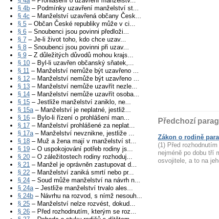
§ 4a
– Prohlášení o uzavření manželstv...
§ 4b
– Podmínky uzavření manželství st...
§ 4c
– Manželství uzavřená občany Česk...
§ 5
– Občan České republiky může v ci...
§ 6
– Snoubenci jsou povinni předloži...
§ 7
– Je-li život toho, kdo chce uzav...
§ 8
– Snoubenci jsou povinni při uzav...
§ 9
– Z důležitých důvodů mohou krajs...
§ 10
– Byl-li uzavřen občanský sňatek,...
§ 11
– Manželství nemůže být uzavřeno ...
§ 12
– Manželství nemůže být uzavřeno ...
§ 13
– Manželství nemůže uzavřít nezle...
§ 14
– Manželství nemůže uzavřít osoba...
§ 15
– Jestliže manželství zaniklo, ne...
§ 15a
– Manželství je neplatné, jestliž...
§ 16
– Bylo-li řízení o prohlášení man...
Předchozí parag
§ 17
– Manželství prohlášené za neplat...
§ 17a
– Manželství nevznikne, jestliže ...
Zákon o rodině para
§ 18
– Muž a žena mají v manželství st...
(1) Před rozhodnutím
§ 19
– O uspokojování potřeb rodiny js...
nejméně po dobu tří 
§ 20
– O záležitostech rodiny rozhoduj...
osvojitele, a to na je
§ 21
– Manžel je oprávněn zastupovat d...
§ 22
– Manželství zaniká smrtí nebo pr...
§ 24
– Soud může manželství na návrh n...
§ 24a
– Jestliže manželství trvalo ales...
§ 24b
– Návrhu na rozvod, s nímž nesouh...
§ 25
– Manželství nelze rozvést, dokud...
§ 26
– Před rozhodnutím, kterým se roz...