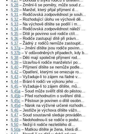
§ 27
– Dohoda o styku rodičů s dítětem...
§ 28
– Změní-li se poměry, může soud z...
§ 29
– Manžel, který přijal příjmení d...
§ 31
– Rodičovská zodpovědnost je souh...
§ 32
– Rozhodující úlohu ve výchově dě...
§ 33
– Na výchově dítěte se podílí i m...
§ 34
– Rodičovská zodpovědnost náleží ...
§ 35
– Dítě je povinno své rodiče ctít...
§ 36
– Rodiče zastupují dítě při právn...
§ 37
– Žádný z rodičů nemůže zastoupit...
§ 37a
– Jmění dítěte jsou rodiče povinn...
§ 37b
– V odůvodněných případech, kdy b...
§ 38
– Děti mají společné příjmení rod...
§ 39
– Uzavřou-li rodiče manželství po...
§ 40
– Příjmení dítěte se nemůže podle...
§ 42
– Opatření, kterými se omezuje ro...
§ 43
– Vyžaduje-li to zájem na řádné v...
§ 44
– Brání-li rodiči ve výkonu jeho ...
§ 45
– Vyžaduje-li to zájem dítěte, mů...
§ 45a
– Soud může svěřit dítě do pěstou...
§ 45b
– Před rozhodnutím o svěření dítě...
§ 45c
– Pěstoun je povinen o dítě osobn...
§ 45d
– Nárok na výživné určené rozhodn...
§ 46
– Jestliže je výchova dítěte vážn...
§ 47
– Soud soustavně sleduje prováděn...
§ 49
– Nedohodnou-li se rodiče o podst...
§ 50
– Nežijí-li rodiče nezletilého dí...
§ 50a
– Matkou dítěte je žena, která dí...