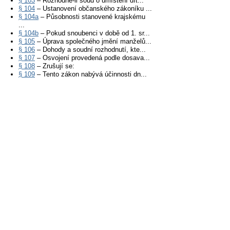
§ 103
– Rozhodne-li soud o umístění dít...
§ 104
– Ustanovení občanského zákoníku ...
§ 104a
– Působnosti stanovené krajskému
...
§ 104b
– Pokud snoubenci v době od 1. sr...
§ 105
– Úprava společného jmění manželů...
§ 106
– Dohody a soudní rozhodnutí, kte...
§ 107
– Osvojení provedená podle dosava...
§ 108
– Zrušují se:
§ 109
– Tento zákon nabývá účinnosti dn...