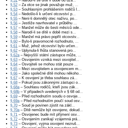
§ 51
– Narodí-li se dítě v době od uza...
§ 52
– Za otce se jinak považuje muž, ...
§ 53
– Souhlasným prohlášením rodičů l...
§ 54
– Nedošlo-li k určení otcovství p...
§ 55
– Není-li domnělý otec naživu, po...
§ 56
– Jestliže navrhovatel v průběhu ...
§ 57
– Manžel může do šesti měsíců ode...
§ 58
– Narodí-li se dítě v době mezi s...
§ 59
– Manžel má právo popřít otcovstv...
§ 60
– Bylo-li pravomocně rozhodnuto, ...
§ 61
– Muž, jehož otcovství bylo určen...
§ 62
– Uplynula-li lhůta stanovená pro...
§ 62a
– Nejvyšší státní zástupce může, ...
§ 63
– Osvojením vzniká mezi osvojitel...
§ 64
– Osvojiteli se mohou stát pouze ...
§ 65
– Mezi osvojitelem a osvojencem m...
§ 66
– Jako společné dítě mohou někoho...
§ 67
– K osvojení je třeba souhlasu zá...
§ 68
– Pokud jsou zákonnými zástupci o...
§ 68a
– Souhlasu rodičů, kteří jsou zák...
§ 68b
– V případech uvedených v § 68 od...
§ 69
– Před rozhodnutím soudu o osvoje...
§ 69a
– Před rozhodnutím poučí soud osv...
§ 70
– Soud je povinen zjistit na zákl...
§ 70a
– Dítě nemůže být osvojeno, dokud...
§ 71
– Osvojenec bude mít příjmení osv...
§ 72
– Osvojením zanikají vzájemná prá...
§ 73
– Osvojení, vyjma osvojení nezruš...