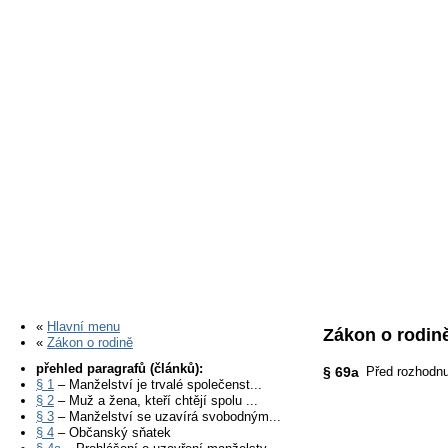
«
Hlavní menu
Zákon o rodině
«
Zákon o rodině
přehled paragrafů (článků):
§ 69a
Před rozhodnu
§ 1
– Manželství je trvalé společenst...
§ 2
– Muž a žena, kteří chtějí spolu ...
§ 3
– Manželství se uzavírá svobodným...
§ 4
– Občanský sňatek