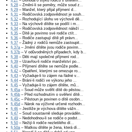
§ 27
– Dohoda o styku rodičů s dítětem...
§ 28
– Změní-li se poměry, může soud z...
§ 29
– Manžel, který přijal příjmení d...
§ 31
– Rodičovská zodpovědnost je souh...
§ 32
– Rozhodující úlohu ve výchově dě...
§ 33
– Na výchově dítěte se podílí i m...
§ 34
– Rodičovská zodpovědnost náleží ...
§ 35
– Dítě je povinno své rodiče ctít...
§ 36
– Rodiče zastupují dítě při právn...
§ 37
– Žádný z rodičů nemůže zastoupit...
§ 37a
– Jmění dítěte jsou rodiče povinn...
§ 37b
– V odůvodněných případech, kdy b...
§ 38
– Děti mají společné příjmení rod...
§ 39
– Uzavřou-li rodiče manželství po...
§ 40
– Příjmení dítěte se nemůže podle...
§ 42
– Opatření, kterými se omezuje ro...
§ 43
– Vyžaduje-li to zájem na řádné v...
§ 44
– Brání-li rodiči ve výkonu jeho ...
§ 45
– Vyžaduje-li to zájem dítěte, mů...
§ 45a
– Soud může svěřit dítě do pěstou...
§ 45b
– Před rozhodnutím o svěření dítě...
§ 45c
– Pěstoun je povinen o dítě osobn...
§ 45d
– Nárok na výživné určené rozhodn...
§ 46
– Jestliže je výchova dítěte vážn...
§ 47
– Soud soustavně sleduje prováděn...
§ 49
– Nedohodnou-li se rodiče o podst...
§ 50
– Nežijí-li rodiče nezletilého dí...
§ 50a
– Matkou dítěte je žena, která dí...