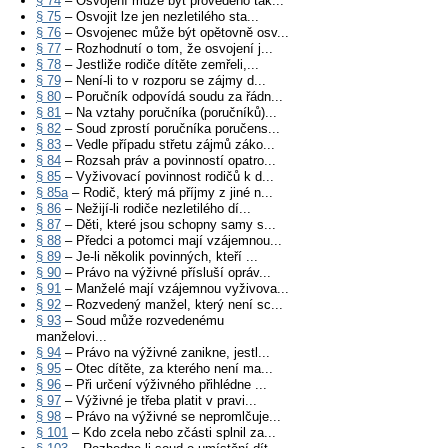
§ 74
– Osvojení může být provedeno tak...
§ 75
– Osvojit lze jen nezletilého sta...
§ 76
– Osvojenec může být opětovně osv...
§ 77
– Rozhodnutí o tom, že osvojení j...
§ 78
– Jestliže rodiče dítěte zemřeli,...
§ 79
– Není-li to v rozporu se zájmy d...
§ 80
– Poručník odpovídá soudu za řádn...
§ 81
– Na vztahy poručníka (poručníků)...
§ 82
– Soud zprostí poručníka poručens...
§ 83
– Vedle případu střetu zájmů záko...
§ 84
– Rozsah práv a povinností opatro...
§ 85
– Vyživovací povinnost rodičů k d...
§ 85a
– Rodič, který má příjmy z jiné n...
§ 86
– Nežijí-li rodiče nezletilého dí...
§ 87
– Děti, které jsou schopny samy s...
§ 88
– Předci a potomci mají vzájemnou...
§ 89
– Je-li několik povinných, kteří ...
§ 90
– Právo na výživné přísluší opráv...
§ 91
– Manželé mají vzájemnou vyživova...
§ 92
– Rozvedený manžel, který není sc...
§ 93
– Soud může rozvedenému
manželovi...
§ 94
– Právo na výživné zanikne, jestl...
§ 95
– Otec dítěte, za kterého není ma...
§ 96
– Při určení výživného přihlédne ...
§ 97
– Výživné je třeba platit v pravi...
§ 98
– Právo na výživné se nepromlčuje...
§ 101
– Kdo zcela nebo zčásti splnil za...