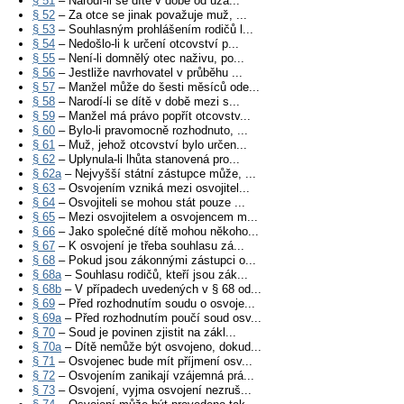
§ 51
– Narodí-li se dítě v době od uza...
§ 52
– Za otce se jinak považuje muž, ...
§ 53
– Souhlasným prohlášením rodičů l...
§ 54
– Nedošlo-li k určení otcovství p...
§ 55
– Není-li domnělý otec naživu, po...
§ 56
– Jestliže navrhovatel v průběhu ...
§ 57
– Manžel může do šesti měsíců ode...
§ 58
– Narodí-li se dítě v době mezi s...
§ 59
– Manžel má právo popřít otcovstv...
§ 60
– Bylo-li pravomocně rozhodnuto, ...
§ 61
– Muž, jehož otcovství bylo určen...
§ 62
– Uplynula-li lhůta stanovená pro...
§ 62a
– Nejvyšší státní zástupce může, ...
§ 63
– Osvojením vzniká mezi osvojitel...
§ 64
– Osvojiteli se mohou stát pouze ...
§ 65
– Mezi osvojitelem a osvojencem m...
§ 66
– Jako společné dítě mohou někoho...
§ 67
– K osvojení je třeba souhlasu zá...
§ 68
– Pokud jsou zákonnými zástupci o...
§ 68a
– Souhlasu rodičů, kteří jsou zák...
§ 68b
– V případech uvedených v § 68 od...
§ 69
– Před rozhodnutím soudu o osvoje...
§ 69a
– Před rozhodnutím poučí soud osv...
§ 70
– Soud je povinen zjistit na zákl...
§ 70a
– Dítě nemůže být osvojeno, dokud...
§ 71
– Osvojenec bude mít příjmení osv...
§ 72
– Osvojením zanikají vzájemná prá...
§ 73
– Osvojení, vyjma osvojení nezruš...