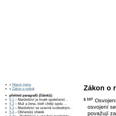
«
Hlavní menu
Zákon o r
«
Zákon o rodině
přehled paragrafů (článků):
§ 107
Osvojen
§ 1
– Manželství je trvalé společenst...
§ 2
– Muž a žena, kteří chtějí spolu ...
osvojení se
§ 3
– Manželství se uzavírá svobodným...
§ 4
– Občanský sňatek
považují za