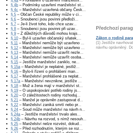
§ 4a
– Prohlášení o uzavření manželstv...
§ 4b
– Podmínky uzavření manželství st...
§ 4c
– Manželství uzavřená občany Česk...
§ 5
– Občan České republiky může v ci...
§ 6
– Snoubenci jsou povinni předloži...
§ 7
– Je-li život toho, kdo chce uzav...
Předchozí parag
§ 8
– Snoubenci jsou povinni při uzav...
§ 9
– Z důležitých důvodů mohou krajs...
Zákon o rodině para
§ 10
– Byl-li uzavřen občanský sňatek,...
(1) Jestliže navrhova
§ 11
– Manželství nemůže být uzavřeno ...
návrhu oprávněný. Do
§ 12
– Manželství nemůže být uzavřeno ...
§ 13
– Manželství nemůže uzavřít nezle...
§ 14
– Manželství nemůže uzavřít osoba...
§ 15
– Jestliže manželství zaniklo, ne...
§ 15a
– Manželství je neplatné, jestliž...
§ 16
– Bylo-li řízení o prohlášení man...
§ 17
– Manželství prohlášené za neplat...
§ 17a
– Manželství nevznikne, jestliže ...
§ 18
– Muž a žena mají v manželství st...
§ 19
– O uspokojování potřeb rodiny js...
§ 20
– O záležitostech rodiny rozhoduj...
§ 21
– Manžel je oprávněn zastupovat d...
§ 22
– Manželství zaniká smrtí nebo pr...
§ 24
– Soud může manželství na návrh n...
§ 24a
– Jestliže manželství trvalo ales...
§ 24b
– Návrhu na rozvod, s nímž nesouh...
§ 25
– Manželství nelze rozvést, dokud...
§ 26
– Před rozhodnutím, kterým se roz...