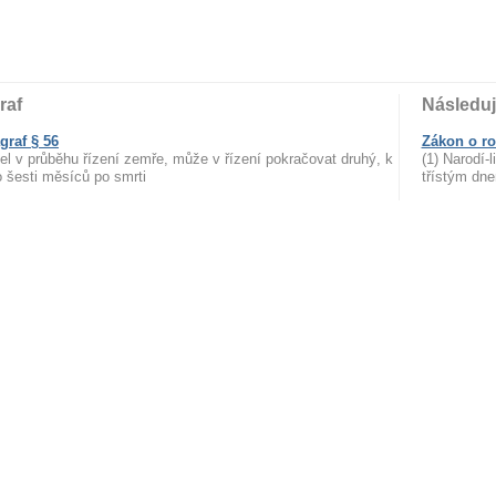
raf
Následuj
graf § 56
Zákon o ro
tel v průběhu řízení zemře, může v řízení pokračovat druhý, k
(1) Narodí-
 šesti měsíců po smrti
třístým dn