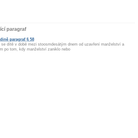
ící paragraf
dině paragraf § 58
li se dítě v době mezi stoosmdesátým dnem od uzavření manželství a
em po tom, kdy manželství zaniklo nebo