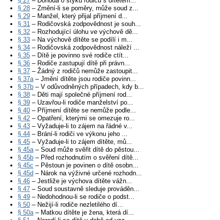
§ 27
– Dohoda o styku rodičů s dítětem...
§ 28
– Změní-li se poměry, může soud z...
§ 29
– Manžel, který přijal příjmení d...
§ 31
– Rodičovská zodpovědnost je souh...
§ 32
– Rozhodující úlohu ve výchově dě...
§ 33
– Na výchově dítěte se podílí i m...
§ 34
– Rodičovská zodpovědnost náleží ...
§ 35
– Dítě je povinno své rodiče ctít...
§ 36
– Rodiče zastupují dítě při právn...
§ 37
– Žádný z rodičů nemůže zastoupit...
§ 37a
– Jmění dítěte jsou rodiče povinn...
§ 37b
– V odůvodněných případech, kdy b...
§ 38
– Děti mají společné příjmení rod...
§ 39
– Uzavřou-li rodiče manželství po...
§ 40
– Příjmení dítěte se nemůže podle...
§ 42
– Opatření, kterými se omezuje ro...
§ 43
– Vyžaduje-li to zájem na řádné v...
§ 44
– Brání-li rodiči ve výkonu jeho ...
§ 45
– Vyžaduje-li to zájem dítěte, mů...
§ 45a
– Soud může svěřit dítě do pěstou...
§ 45b
– Před rozhodnutím o svěření dítě...
§ 45c
– Pěstoun je povinen o dítě osobn...
§ 45d
– Nárok na výživné určené rozhodn...
§ 46
– Jestliže je výchova dítěte vážn...
§ 47
– Soud soustavně sleduje prováděn...
§ 49
– Nedohodnou-li se rodiče o podst...
§ 50
– Nežijí-li rodiče nezletilého dí...
§ 50a
– Matkou dítěte je žena, která dí...