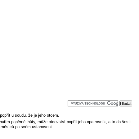
opřít u soudu, že je jeho otcem.
utím popěrné lhůty, může otcovství popřít jeho opatrovník, a to do šesti
sti měsíců po svém ustanovení.