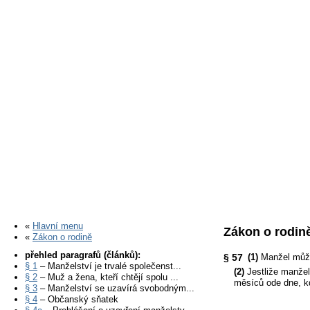
«
Hlavní menu
Zákon o rodině
«
Zákon o rodině
přehled paragrafů (článků):
§ 57
(1)
Manžel může 
§ 1
– Manželství je trvalé společenst...
(2)
Jestliže manžel 
§ 2
– Muž a žena, kteří chtějí spolu ...
měsíců ode dne, kd
§ 3
– Manželství se uzavírá svobodným...
§ 4
– Občanský sňatek