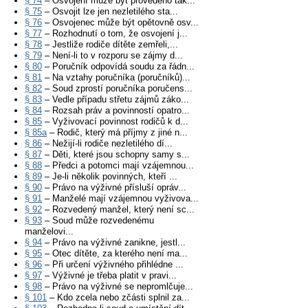
§ 74
– Osvojení může být provedeno tak...
§ 75
– Osvojit lze jen nezletilého sta...
§ 76
– Osvojenec může být opětovně osv...
§ 77
– Rozhodnutí o tom, že osvojení j...
§ 78
– Jestliže rodiče dítěte zemřeli,...
§ 79
– Není-li to v rozporu se zájmy d...
§ 80
– Poručník odpovídá soudu za řádn...
§ 81
– Na vztahy poručníka (poručníků)...
§ 82
– Soud zprostí poručníka poručens...
§ 83
– Vedle případu střetu zájmů záko...
§ 84
– Rozsah práv a povinností opatro...
§ 85
– Vyživovací povinnost rodičů k d...
§ 85a
– Rodič, který má příjmy z jiné n...
§ 86
– Nežijí-li rodiče nezletilého dí...
§ 87
– Děti, které jsou schopny samy s...
§ 88
– Předci a potomci mají vzájemnou...
§ 89
– Je-li několik povinných, kteří ...
§ 90
– Právo na výživné přísluší opráv...
§ 91
– Manželé mají vzájemnou vyživova...
§ 92
– Rozvedený manžel, který není sc...
§ 93
– Soud může rozvedenému
manželovi...
§ 94
– Právo na výživné zanikne, jestl...
§ 95
– Otec dítěte, za kterého není ma...
§ 96
– Při určení výživného přihlédne ...
§ 97
– Výživné je třeba platit v pravi...
§ 98
– Právo na výživné se nepromlčuje...
§ 101
– Kdo zcela nebo zčásti splnil za...