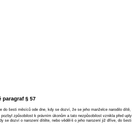
 paragraf § 57
do šesti měsíců ode dne, kdy se dozví, že se jeho manželce narodilo dítě, p
pozbyl způsobilost k právním úkonům a tato nezpůsobilost vznikla před uplyn
y se dozví o narození dítěte, nebo věděl-li o jeho narození již dříve, do še