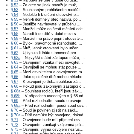
§ 51
– Narodí-li se dítě v době od uza...
§ 52
– Za otce se jinak považuje muž, ...
§ 53
– Souhlasným prohlášením rodičů l...
§ 54
– Nedošlo-li k určení otcovství p...
§ 55
– Není-li domnělý otec naživu, po...
§ 56
– Jestliže navrhovatel v průběhu ...
§ 57
– Manžel může do šesti měsíců ode...
§ 58
– Narodí-li se dítě v době mezi s...
§ 59
– Manžel má právo popřít otcovstv...
§ 60
– Bylo-li pravomocně rozhodnuto, ...
§ 61
– Muž, jehož otcovství bylo určen...
§ 62
– Uplynula-li lhůta stanovená pro...
§ 62a
– Nejvyšší státní zástupce může, ...
§ 63
– Osvojením vzniká mezi osvojitel...
§ 64
– Osvojiteli se mohou stát pouze ...
§ 65
– Mezi osvojitelem a osvojencem m...
§ 66
– Jako společné dítě mohou někoho...
§ 67
– K osvojení je třeba souhlasu zá...
§ 68
– Pokud jsou zákonnými zástupci o...
§ 68a
– Souhlasu rodičů, kteří jsou zák...
§ 68b
– V případech uvedených v § 68 od...
§ 69
– Před rozhodnutím soudu o osvoje...
§ 69a
– Před rozhodnutím poučí soud osv...
§ 70
– Soud je povinen zjistit na zákl...
§ 70a
– Dítě nemůže být osvojeno, dokud...
§ 71
– Osvojenec bude mít příjmení osv...
§ 72
– Osvojením zanikají vzájemná prá...
§ 73
– Osvojení, vyjma osvojení nezruš...