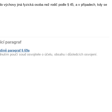
o výchovy jiná fyzická osoba než rodič podle § 45, a v případech, kdy se
ící paragraf
dině paragraf § 69a
nutím poučí soud osvojitele o účelu, obsahu i důsledcích osvojení.