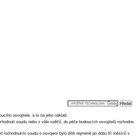
cího osvojitele, a to na jeho náklad.
ozhodnutí soudu nebo z vůle rodičů, do péče budoucích osvojitelů rozhodne
d rozhodnutím soudu o osvojení bylo dítě nejméně po dobu tří měsíců v