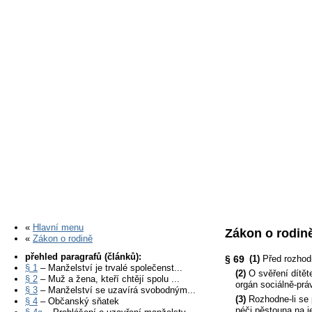
«
Hlavní menu
Zákon o rodině
«
Zákon o rodině
přehled paragrafů (článků):
§ 69
(1)
Před rozhodn
§ 1
– Manželství je trvalé společenst...
(2)
O svěření dítět
§ 2
– Muž a žena, kteří chtějí spolu ...
orgán sociálně-prá
§ 3
– Manželství se uzavírá svobodným...
(3)
Rozhodne-li se 
§ 4
– Občanský sňatek
péči pěstouna na j