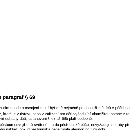
 paragraf § 69
utím soudu o osvojení musí být dítě nejméně po dobu tří měsíců v péči budou
e, které je v ústavu nebo v zařízení pro děti vyžadující okamžitou pomoc z r
vní ochrany dětí; ustanovení § 67 až 68b platí obdobně.
pěstoun osvojit dítě svěřené mu do pěstounské péče, nevyžaduje se, aby pře
eho náklad, pokud pěstounská péče trvala alespoň po tuto dobu.