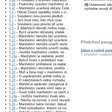
§ 4a
– Prohlášení o uzavření manželstv...
§ 4b
– Podmínky uzavření manželství st...
(4)
Ustanovení odst
§ 4c
– Manželství uzavřená občany Česk...
rozhodne osvojit d
§ 5
– Občan České republiky může v ci...
§ 6
– Snoubenci jsou povinni předloži...
§ 7
– Je-li život toho, kdo chce uzav...
§ 8
– Snoubenci jsou povinni při uzav...
§ 9
– Z důležitých důvodů mohou krajs...
§ 10
– Byl-li uzavřen občanský sňatek,...
§ 11
– Manželství nemůže být uzavřeno ...
§ 12
– Manželství nemůže být uzavřeno ...
Předchozí parag
§ 13
– Manželství nemůže uzavřít nezle...
§ 14
– Manželství nemůže uzavřít osoba...
Zákon o rodině para
§ 15
– Jestliže manželství zaniklo, ne...
V případech uvedenýc
§ 15a
– Manželství je neplatné, jestliž...
§ 16
– Bylo-li řízení o prohlášení man...
§ 17
– Manželství prohlášené za neplat...
§ 17a
– Manželství nevznikne, jestliže ...
§ 18
– Muž a žena mají v manželství st...
§ 19
– O uspokojování potřeb rodiny js...
§ 20
– O záležitostech rodiny rozhoduj...
§ 21
– Manžel je oprávněn zastupovat d...
§ 22
– Manželství zaniká smrtí nebo pr...
§ 24
– Soud může manželství na návrh n...
§ 24a
– Jestliže manželství trvalo ales...
§ 24b
– Návrhu na rozvod, s nímž nesouh...
§ 25
– Manželství nelze rozvést, dokud...
§ 26
– Před rozhodnutím, kterým se roz...