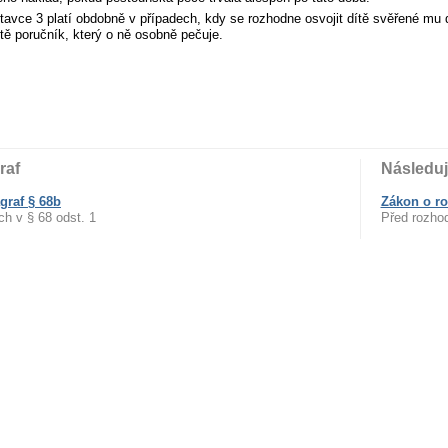
avce 3 platí obdobně v případech, kdy se rozhodne osvojit dítě svěřené mu d
ítě poručník, který o ně osobně pečuje.
raf
Následuj
graf § 68b
Zákon o ro
h v § 68 odst. 1
Před rozhod