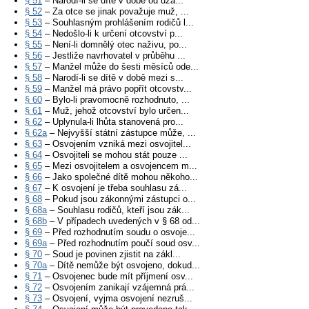
§ 51
– Narodí-li se dítě v době od uza...
§ 52
– Za otce se jinak považuje muž, ...
§ 53
– Souhlasným prohlášením rodičů l...
§ 54
– Nedošlo-li k určení otcovství p...
§ 55
– Není-li domnělý otec naživu, po...
§ 56
– Jestliže navrhovatel v průběhu ...
§ 57
– Manžel může do šesti měsíců ode...
§ 58
– Narodí-li se dítě v době mezi s...
§ 59
– Manžel má právo popřít otcovstv...
§ 60
– Bylo-li pravomocně rozhodnuto, ...
§ 61
– Muž, jehož otcovství bylo určen...
§ 62
– Uplynula-li lhůta stanovená pro...
§ 62a
– Nejvyšší státní zástupce může, ...
§ 63
– Osvojením vzniká mezi osvojitel...
§ 64
– Osvojiteli se mohou stát pouze ...
§ 65
– Mezi osvojitelem a osvojencem m...
§ 66
– Jako společné dítě mohou někoho...
§ 67
– K osvojení je třeba souhlasu zá...
§ 68
– Pokud jsou zákonnými zástupci o...
§ 68a
– Souhlasu rodičů, kteří jsou zák...
§ 68b
– V případech uvedených v § 68 od...
§ 69
– Před rozhodnutím soudu o osvoje...
§ 69a
– Před rozhodnutím poučí soud osv...
§ 70
– Soud je povinen zjistit na zákl...
§ 70a
– Dítě nemůže být osvojeno, dokud...
§ 71
– Osvojenec bude mít příjmení osv...
§ 72
– Osvojením zanikají vzájemná prá...
§ 73
– Osvojení, vyjma osvojení nezruš...