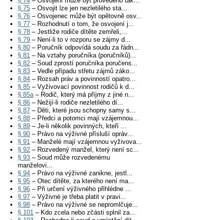
§ 74
– Osvojení může být provedeno tak...
§ 75
– Osvojit lze jen nezletilého sta...
§ 76
– Osvojenec může být opětovně osv...
§ 77
– Rozhodnutí o tom, že osvojení j...
§ 78
– Jestliže rodiče dítěte zemřeli,...
§ 79
– Není-li to v rozporu se zájmy d...
§ 80
– Poručník odpovídá soudu za řádn...
§ 81
– Na vztahy poručníka (poručníků)...
§ 82
– Soud zprostí poručníka poručens...
§ 83
– Vedle případu střetu zájmů záko...
§ 84
– Rozsah práv a povinností opatro...
§ 85
– Vyživovací povinnost rodičů k d...
§ 85a
– Rodič, který má příjmy z jiné n...
§ 86
– Nežijí-li rodiče nezletilého dí...
§ 87
– Děti, které jsou schopny samy s...
§ 88
– Předci a potomci mají vzájemnou...
§ 89
– Je-li několik povinných, kteří ...
§ 90
– Právo na výživné přísluší opráv...
§ 91
– Manželé mají vzájemnou vyživova...
§ 92
– Rozvedený manžel, který není sc...
§ 93
– Soud může rozvedenému
manželovi...
§ 94
– Právo na výživné zanikne, jestl...
§ 95
– Otec dítěte, za kterého není ma...
§ 96
– Při určení výživného přihlédne ...
§ 97
– Výživné je třeba platit v pravi...
§ 98
– Právo na výživné se nepromlčuje...
§ 101
– Kdo zcela nebo zčásti splnil za...