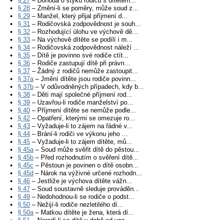
§ 27
– Dohoda o styku rodičů s dítětem...
§ 28
– Změní-li se poměry, může soud z...
§ 29
– Manžel, který přijal příjmení d...
§ 31
– Rodičovská zodpovědnost je souh...
§ 32
– Rozhodující úlohu ve výchově dě...
§ 33
– Na výchově dítěte se podílí i m...
§ 34
– Rodičovská zodpovědnost náleží ...
§ 35
– Dítě je povinno své rodiče ctít...
§ 36
– Rodiče zastupují dítě při právn...
§ 37
– Žádný z rodičů nemůže zastoupit...
§ 37a
– Jmění dítěte jsou rodiče povinn...
§ 37b
– V odůvodněných případech, kdy b...
§ 38
– Děti mají společné příjmení rod...
§ 39
– Uzavřou-li rodiče manželství po...
§ 40
– Příjmení dítěte se nemůže podle...
§ 42
– Opatření, kterými se omezuje ro...
§ 43
– Vyžaduje-li to zájem na řádné v...
§ 44
– Brání-li rodiči ve výkonu jeho ...
§ 45
– Vyžaduje-li to zájem dítěte, mů...
§ 45a
– Soud může svěřit dítě do pěstou...
§ 45b
– Před rozhodnutím o svěření dítě...
§ 45c
– Pěstoun je povinen o dítě osobn...
§ 45d
– Nárok na výživné určené rozhodn...
§ 46
– Jestliže je výchova dítěte vážn...
§ 47
– Soud soustavně sleduje prováděn...
§ 49
– Nedohodnou-li se rodiče o podst...
§ 50
– Nežijí-li rodiče nezletilého dí...
§ 50a
– Matkou dítěte je žena, která dí...