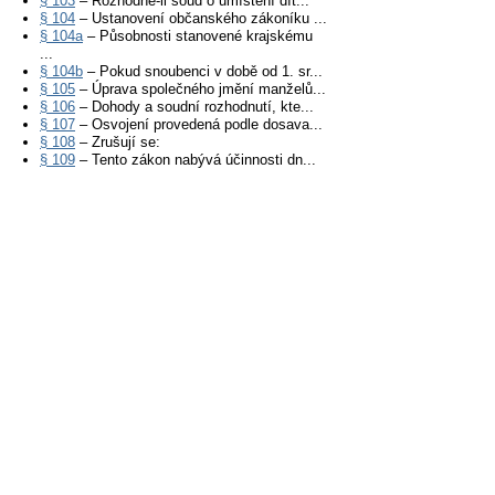
§ 103
– Rozhodne-li soud o umístění dít...
§ 104
– Ustanovení občanského zákoníku ...
§ 104a
– Působnosti stanovené krajskému
...
§ 104b
– Pokud snoubenci v době od 1. sr...
§ 105
– Úprava společného jmění manželů...
§ 106
– Dohody a soudní rozhodnutí, kte...
§ 107
– Osvojení provedená podle dosava...
§ 108
– Zrušují se:
§ 109
– Tento zákon nabývá účinnosti dn...