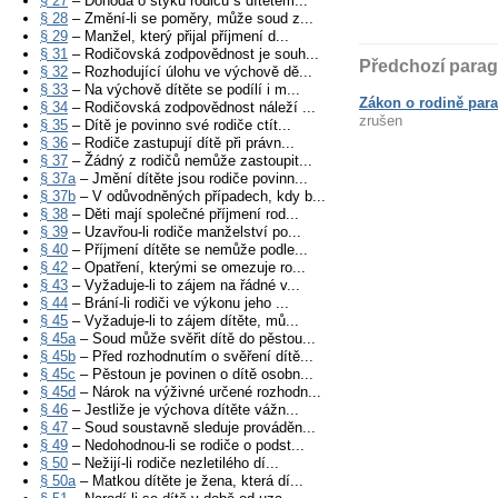
§ 27
– Dohoda o styku rodičů s dítětem...
§ 28
– Změní-li se poměry, může soud z...
§ 29
– Manžel, který přijal příjmení d...
§ 31
– Rodičovská zodpovědnost je souh...
Předchozí parag
§ 32
– Rozhodující úlohu ve výchově dě...
§ 33
– Na výchově dítěte se podílí i m...
Zákon o rodině para
§ 34
– Rodičovská zodpovědnost náleží ...
zrušen
§ 35
– Dítě je povinno své rodiče ctít...
§ 36
– Rodiče zastupují dítě při právn...
§ 37
– Žádný z rodičů nemůže zastoupit...
§ 37a
– Jmění dítěte jsou rodiče povinn...
§ 37b
– V odůvodněných případech, kdy b...
§ 38
– Děti mají společné příjmení rod...
§ 39
– Uzavřou-li rodiče manželství po...
§ 40
– Příjmení dítěte se nemůže podle...
§ 42
– Opatření, kterými se omezuje ro...
§ 43
– Vyžaduje-li to zájem na řádné v...
§ 44
– Brání-li rodiči ve výkonu jeho ...
§ 45
– Vyžaduje-li to zájem dítěte, mů...
§ 45a
– Soud může svěřit dítě do pěstou...
§ 45b
– Před rozhodnutím o svěření dítě...
§ 45c
– Pěstoun je povinen o dítě osobn...
§ 45d
– Nárok na výživné určené rozhodn...
§ 46
– Jestliže je výchova dítěte vážn...
§ 47
– Soud soustavně sleduje prováděn...
§ 49
– Nedohodnou-li se rodiče o podst...
§ 50
– Nežijí-li rodiče nezletilého dí...
§ 50a
– Matkou dítěte je žena, která dí...