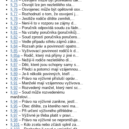
§ 74
– Osvojení může být provedeno tak...
§ 75
– Osvojit lze jen nezletilého sta...
§ 76
– Osvojenec může být opětovně osv...
§ 77
– Rozhodnutí o tom, že osvojení j...
§ 78
– Jestliže rodiče dítěte zemřeli,...
§ 79
– Není-li to v rozporu se zájmy d...
§ 80
– Poručník odpovídá soudu za řádn...
§ 81
– Na vztahy poručníka (poručníků)...
§ 82
– Soud zprostí poručníka poručens...
§ 83
– Vedle případu střetu zájmů záko...
§ 84
– Rozsah práv a povinností opatro...
§ 85
– Vyživovací povinnost rodičů k d...
§ 85a
– Rodič, který má příjmy z jiné n...
§ 86
– Nežijí-li rodiče nezletilého dí...
§ 87
– Děti, které jsou schopny samy s...
§ 88
– Předci a potomci mají vzájemnou...
§ 89
– Je-li několik povinných, kteří ...
§ 90
– Právo na výživné přísluší opráv...
§ 91
– Manželé mají vzájemnou vyživova...
§ 92
– Rozvedený manžel, který není sc...
§ 93
– Soud může rozvedenému
manželovi...
§ 94
– Právo na výživné zanikne, jestl...
§ 95
– Otec dítěte, za kterého není ma...
§ 96
– Při určení výživného přihlédne ...
§ 97
– Výživné je třeba platit v pravi...
§ 98
– Právo na výživné se nepromlčuje...
§ 101
– Kdo zcela nebo zčásti splnil za...