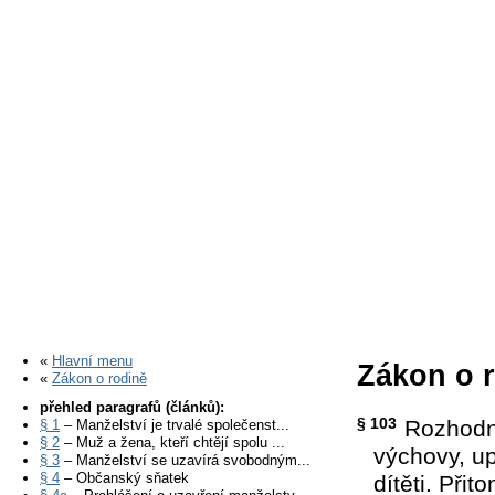
«
Hlavní menu
Zákon o r
«
Zákon o rodině
přehled paragrafů (článků):
§ 103
Rozhodne
§ 1
– Manželství je trvalé společenst...
§ 2
– Muž a žena, kteří chtějí spolu ...
výchovy, up
§ 3
– Manželství se uzavírá svobodným...
§ 4
– Občanský sňatek
dítěti. Při