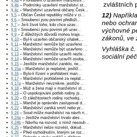
§ 4a
– Prohlášení o uzavření manželstv...
zvláštních 
§ 4b
– Podmínky uzavření manželství st...
§ 4c
– Manželství uzavřená občany Česk...
12)
Napříkla
§ 5
– Občan České republiky může v ci...
§ 6
– Snoubenci jsou povinni předloži...
nebo ochran
§ 7
– Je-li život toho, kdo chce uzav...
výchovné pé
§ 8
– Snoubenci jsou povinni při uzav...
§ 9
– Z důležitých důvodů mohou krajs...
zákonů, ve 
§ 10
– Byl-li uzavřen občanský sňatek,...
§ 11
– Manželství nemůže být uzavřeno ...
Vyhláška č.
§ 12
– Manželství nemůže být uzavřeno ...
§ 13
– Manželství nemůže uzavřít nezle...
sociální pé
§ 14
– Manželství nemůže uzavřít osoba...
§ 15
– Jestliže manželství zaniklo, ne...
§ 15a
– Manželství je neplatné, jestliž...
§ 16
– Bylo-li řízení o prohlášení man...
§ 17
– Manželství prohlášené za neplat...
§ 17a
– Manželství nevznikne, jestliže ...
§ 18
– Muž a žena mají v manželství st...
§ 19
– O uspokojování potřeb rodiny js...
§ 20
– O záležitostech rodiny rozhoduj...
§ 21
– Manžel je oprávněn zastupovat d...
§ 22
– Manželství zaniká smrtí nebo pr...
§ 24
– Soud může manželství na návrh n...
§ 24a
– Jestliže manželství trvalo ales...
§ 24b
– Návrhu na rozvod, s nímž nesouh...
§ 25
– Manželství nelze rozvést, dokud...
§ 26
– Před rozhodnutím, kterým se roz...