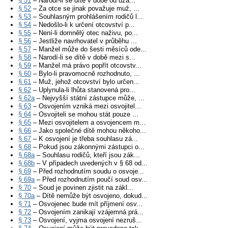
§ 51
– Narodí-li se dítě v době od uza...
§ 52
– Za otce se jinak považuje muž, ...
§ 53
– Souhlasným prohlášením rodičů l...
§ 54
– Nedošlo-li k určení otcovství p...
§ 55
– Není-li domnělý otec naživu, po...
§ 56
– Jestliže navrhovatel v průběhu ...
§ 57
– Manžel může do šesti měsíců ode...
§ 58
– Narodí-li se dítě v době mezi s...
§ 59
– Manžel má právo popřít otcovstv...
§ 60
– Bylo-li pravomocně rozhodnuto, ...
§ 61
– Muž, jehož otcovství bylo určen...
§ 62
– Uplynula-li lhůta stanovená pro...
§ 62a
– Nejvyšší státní zástupce může, ...
§ 63
– Osvojením vzniká mezi osvojitel...
§ 64
– Osvojiteli se mohou stát pouze ...
§ 65
– Mezi osvojitelem a osvojencem m...
§ 66
– Jako společné dítě mohou někoho...
§ 67
– K osvojení je třeba souhlasu zá...
§ 68
– Pokud jsou zákonnými zástupci o...
§ 68a
– Souhlasu rodičů, kteří jsou zák...
§ 68b
– V případech uvedených v § 68 od...
§ 69
– Před rozhodnutím soudu o osvoje...
§ 69a
– Před rozhodnutím poučí soud osv...
§ 70
– Soud je povinen zjistit na zákl...
§ 70a
– Dítě nemůže být osvojeno, dokud...
§ 71
– Osvojenec bude mít příjmení osv...
§ 72
– Osvojením zanikají vzájemná prá...
§ 73
– Osvojení, vyjma osvojení nezruš...