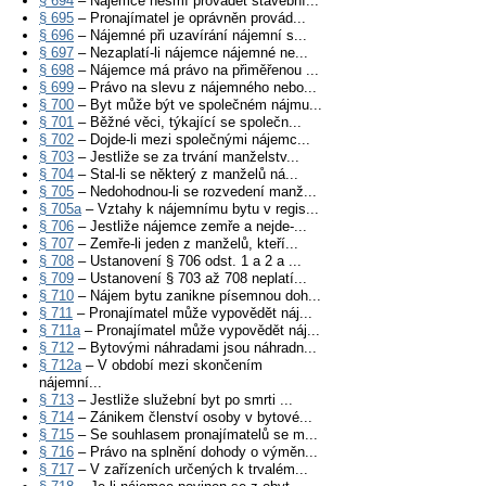
§ 694
– Nájemce nesmí provádět stavební...
§ 695
– Pronajímatel je oprávněn provád...
§ 696
– Nájemné při uzavírání nájemní s...
§ 697
– Nezaplatí-li nájemce nájemné ne...
§ 698
– Nájemce má právo na přiměřenou ...
§ 699
– Právo na slevu z nájemného nebo...
§ 700
– Byt může být ve společném nájmu...
§ 701
– Běžné věci, týkající se společn...
§ 702
– Dojde-li mezi společnými nájemc...
§ 703
– Jestliže se za trvání manželstv...
§ 704
– Stal-li se některý z manželů ná...
§ 705
– Nedohodnou-li se rozvedení manž...
§ 705a
– Vztahy k nájemnímu bytu v regis...
§ 706
– Jestliže nájemce zemře a nejde-...
§ 707
– Zemře-li jeden z manželů, kteří...
§ 708
– Ustanovení § 706 odst. 1 a 2 a ...
§ 709
– Ustanovení § 703 až 708 neplatí...
§ 710
– Nájem bytu zanikne písemnou doh...
§ 711
– Pronajímatel může vypovědět náj...
§ 711a
– Pronajímatel může vypovědět náj...
§ 712
– Bytovými náhradami jsou náhradn...
§ 712a
– V období mezi skončením
nájemní...
§ 713
– Jestliže služební byt po smrti ...
§ 714
– Zánikem členství osoby v bytové...
§ 715
– Se souhlasem pronajímatelů se m...
§ 716
– Právo na splnění dohody o výměn...
§ 717
– V zařízeních určených k trvalém...