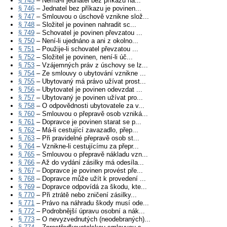
§ 745
– Nemá-li jednatel bez příkazu ná...
§ 746
– Jednatel bez příkazu je povinen...
§ 747
– Smlouvou o úschově vznikne slož...
§ 748
– Složitel je povinen nahradit sc...
§ 749
– Schovatel je povinen převzatou ...
§ 750
– Není-li ujednáno a ani z okolno...
§ 751
– Použije-li schovatel převzatou ...
§ 752
– Složitel je povinen, není-li úč...
§ 753
– Vzájemných práv z úschovy se lz...
§ 754
– Ze smlouvy o ubytování vznikne ...
§ 755
– Ubytovaný má právo užívat prost...
§ 756
– Ubytovatel je povinen odevzdat ...
§ 757
– Ubytovaný je povinen užívat pro...
§ 758
– O odpovědnosti ubytovatele za v...
§ 760
– Smlouvou o přepravě osob vzniká...
§ 761
– Dopravce je povinen starat se p...
§ 762
– Má-li cestující zavazadlo, přep...
§ 763
– Při pravidelné přepravě osob st...
§ 764
– Vznikne-li cestujícímu za přepr...
§ 765
– Smlouvou o přepravě nákladu vzn...
§ 766
– Až do vydání zásilky má odesíla...
§ 767
– Dopravce je povinen provést pře...
§ 768
– Dopravce může užít k provedení ...
§ 769
– Dopravce odpovídá za škodu, kte...
§ 770
– Při ztrátě nebo zničení zásilky...
§ 771
– Právo na náhradu škody musí ode...
§ 772
– Podrobnější úpravu osobní a nák...
§ 773
– O nevyzvednutých (neodebraných)...