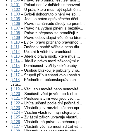
§ 100
– Právo se promlčí, jestliže neby...
§ 101
– Pokud není v dalších ustanovení...
§ 102
– U práv, která musí být uplatněn...
§ 103
– Bylo-li dohodnuto plnění ve spl...
§ 105
– Jde-li o právo oprávněného dědi...
§ 106
– Právo na náhradu škody se proml...
§ 107
– Právo na vydání plnění z bezdův...
§ 108
– Práva z přepravy se promlčují z...
§ 109
– Právo odpovídající věcnému břem...
§ 110
– Bylo-li právo přiznáno pravomoc...
§ 111
– Změna v osobě věřitele nebo dlu...
§ 112
– Uplatní-li věřitel v promlčecí ...
§ 113
– Jde-li o práva osob, které musí...
§ 114
– Jde-li o právo mezi zákonnými z...
§ 115
– Domácnost tvoří fyzické osoby, ...
§ 116
– Osobou blízkou je příbuzný v řa...
§ 117
– Stupeň příbuzenství dvou osob s...
§ 118
– Předmětem občanskoprávních
vzta...
§ 119
– Věci jsou movité nebo nemovité.
§ 120
– Součástí věcí je vše, co k ní p...
§ 121
– Příslušenstvím věci jsou věci, ...
§ 122
– Lhůta určená podle dní počíná d...
§ 123
– Vlastník je v mezích zákona opr...
§ 124
– Všichni vlastníci mají stejná p...
§ 125
– Zvláštní zákon upravuje vlastni...
§ 126
– Vlastník má právo na ochranu pr...
§ 127
– Vlastník věci se musí zdržet vš...