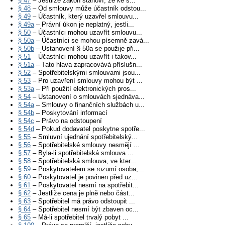
§ 47
– Jestliže zákon stanoví, že ke s...
§ 48
– Od smlouvy může účastník odstou...
§ 49
– Účastník, který uzavřel smlouvu...
§ 49a
– Právní úkon je neplatný, jestli...
§ 50
– Účastníci mohou uzavřít smlouvu...
§ 50a
– Účastníci se mohou písemně zavá...
§ 50b
– Ustanovení § 50a se použije při...
§ 51
– Účastníci mohou uzavřít i takov...
§ 51a
– Tato hlava zapracovává příslušn...
§ 52
– Spotřebitelskými smlouvami jsou...
§ 53
– Pro uzavření smlouvy mohou být ...
§ 53a
– Při použití elektronických pros...
§ 54
– Ustanovení o smlouvách sjednáva...
§ 54a
– Smlouvy o finančních službách u...
§ 54b
– Poskytování informací
§ 54c
– Právo na odstoupení
§ 54d
– Pokud dodavatel poskytne spotře...
§ 55
– Smluvní ujednání spotřebitelský...
§ 56
– Spotřebitelské smlouvy nesmějí ...
§ 57
– Byla-li spotřebitelská smlouva ...
§ 58
– Spotřebitelská smlouva, ve kter...
§ 59
– Poskytovatelem se rozumí osoba,...
§ 60
– Poskytovatel je povinen před uz...
§ 61
– Poskytovatel nesmí na spotřebit...
§ 62
– Jestliže cena je plně nebo část...
§ 63
– Spotřebitel má právo odstoupit ...
§ 64
– Spotřebitel nesmí být zbaven oc...
§ 65
– Má-li spotřebitel trvalý pobyt ...