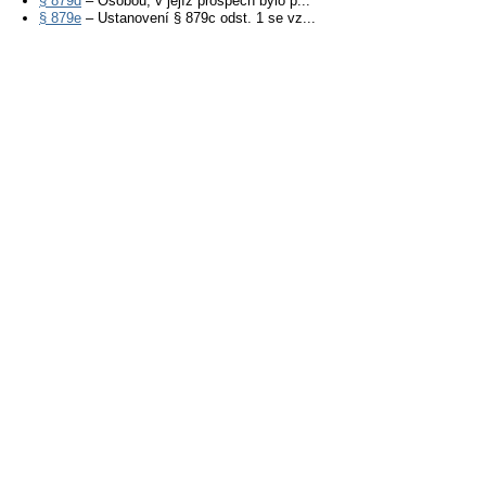
§ 879d
– Osobou, v jejíž prospěch bylo p...
§ 879e
– Ustanovení § 879c odst. 1 se vz...