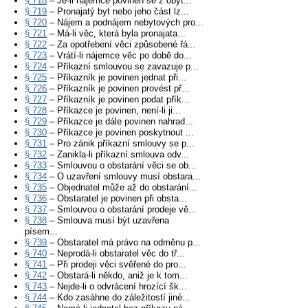
§ 718
– Je-li nájemce povinen se z obyt...
§ 719
– Pronajatý byt nebo jeho část lz...
§ 720
– Nájem a podnájem nebytových pro...
§ 721
– Má-li věc, která byla pronajata...
§ 722
– Za opotřebení věci způsobené řá...
§ 723
– Vrátí-li nájemce věc po době do...
§ 724
– Příkazní smlouvou se zavazuje p...
§ 725
– Příkazník je povinen jednat při...
§ 726
– Příkazník je povinen provést př...
§ 727
– Příkazník je povinen podat přík...
§ 728
– Příkazce je povinen, není-li ji...
§ 729
– Příkazce je dále povinen nahrad...
§ 730
– Příkazce je povinen poskytnout ...
§ 731
– Pro zánik příkazní smlouvy se p...
§ 732
– Zanikla-li příkazní smlouva odv...
§ 733
– Smlouvou o obstarání věci se ob...
§ 734
– O uzavření smlouvy musí obstara...
§ 735
– Objednatel může až do obstarání...
§ 736
– Obstaratel je povinen při obsta...
§ 737
– Smlouvou o obstarání prodeje vě...
§ 738
– Smlouva musí být uzavřena
písem...
§ 739
– Obstaratel má právo na odměnu p...
§ 740
– Neprodá-li obstaratel věc do tř...
§ 741
– Při prodeji věci svěřené do pro...
§ 742
– Obstará-li někdo, aniž je k tom...
§ 743
– Nejde-li o odvrácení hrozící šk...
§ 744
– Kdo zasáhne do záležitostí jiné...