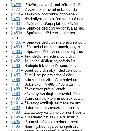
k...
§ 476f
– Závětí povolaný, ani zákonný dě...
§ 477
– V závěti zůstavitel ustanoví dě...
§ 478
– Jakékoliv podmínky připojené k ...
§ 479
– Nezletilým potomkům se musí dos...
§ 480
– Závěť se zrušuje platnou závětí...
§ 480a
– Správce dědictví vykonává až do...
§ 480b
– Správcem dědictví může být
usta...
§ 480c
– Správce dědictví má právo na od...
§ 480d
– Zůstavitel může stanovit, aby p...
§ 480e
– Správce dědictví ustanovený zůs...
§ 481
– Je-li dědic jen jeden, potvrdí ...
§ 482
– Je-li více dědiců, vypořádají s...
§ 483
– Nedojde-li k dohodě, soud potvr...
§ 484
– Soud potvrdí nabytí dědictví po...
§ 485
– Zjistí-li se po projednání dědi...
§ 486
– Kdo v dobré víře něco nabyl od ...
§ 487
– Ustanovení § 485 a 486 platí i ...
§ 488
– Závazkový právní vztah
§ 489
– Závazky vznikají z právních úko...
§ 490
– Vznik smluv, kterými se zakláda...
§ 491
– Závazky vznikají zejména ze sml...
§ 492
– Ustanovení o závazcích, které v...
§ 493
– Závazkový vztah nelze měnit bez...
§ 494
– Z platného závazku je dlužník p...
§ 495
– Platnosti závazku nebrání, není...
§ 496
– Není-li jakost výslovně sjednán...