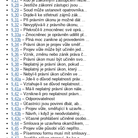
§ 27
– Kdo je zákonným zástupcem nezle...
§ 28
– Jestliže zákonní zástupci jsou ...
§ 29
– Soud může ustanovit opatrovníka...
§ 30
– Dojde-li ke střetnutí zájmů zák...
§ 31
– Při právním úkonu je možné dát ...
§ 32
– Nevyplývá-li z právního úkonu, ...
§ 33
– Překročil-li zmocněnec své oprá...
§ 33a
– Zmocněnec je oprávněn udělit pl...
§ 33b
– Plná moc zanikne a) provedením ...
§ 34
– Právní úkon je projev vůle směř...
§ 35
– Projev vůle může být učiněn jed...
§ 36
– Vznik, změnu nebo zánik práva č...
§ 37
– Právní úkon musí být učiněn svo...
§ 38
– Neplatný je právní úkon, pokud ...
§ 39
– Neplatný je právní úkon, který ...
§ 40
– Nebyl-li právní úkon učiněn ve ...
§ 40a
– Jde-li o důvod neplatnosti práv...
§ 41
– Vztahuje-li se důvod neplatnost...
§ 41a
– Má-li neplatný právní úkon nále...
§ 42
– Vznikne-li pro neplatnost právn...
§ 42a
– Odporovatelnost
§ 43
– Účastníci jsou povinni dbát, ab...
§ 43a
– Projev vůle, směřující k uzavře...
§ 43b
– Návrh, i když je neodvolatelný,...
§ 43c
– Včasné prohlášení učiněné osobo...
§ 44
– Smlouva je uzavřena okamžikem, ...
§ 45
– Projev vůle působí vůči nepříto...
§ 46
– Písemnou formu musí mít smlouvy...