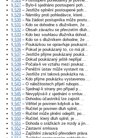
§ 526
– Postoupení pohledávky je povine...
§ 527
– Bylo-li sjednáno postoupení poh...
§ 528
– Jestliže splnění postoupené poh...
§ 529
– Námitky proti pohledávce, které...
§ 530
– Na žádost postupníka může postu...
§ 531
– Kdo se dohodne s dlužníkem, že ...
§ 532
– Obsah závazku se převzetím dluh...
§ 533
– Kdo bez souhlasu dlužníka dohod...
§ 534
– Kdo se s dlužníkem dohodne, že ...
§ 535
– Poukázkou se opravňuje poukazní...
§ 536
– Pokud je poukázaný to, co má pl...
§ 537
– Jestliže přijme poukázaný pouká...
§ 538
– Dokud poukázaný ještě nepřijal ...
§ 539
– Počala-li ve vztahu mezi poukaz...
§ 540
– Peněžní ústav může vystavit na ...
§ 541
– Jestliže zní taková poukázka na...
§ 542
– Kdo přijme poukázku vystavenou ...
§ 543
– O náležitostech přijetí rubopis...
§ 544
– Sjednají-li strany pro případ p...
§ 545
– Nevyplývá-li z ujednání o smluv...
§ 546
– Dohodou účastníků lze zajistit ...
§ 547
– Věřitel je povinen kdykoli a be...
§ 548
– Ručitel je povinen dluh splnit,...
§ 549
– Ručitel může plnění odepřít, po...
§ 550
– Ručitel, který dluh splnil, je ...
§ 551
– Dohoda o srážkách ze mzdy a jin...
§ 552
– Zástavní smlouva
§ 553
– Zajištění závazků převodem práva