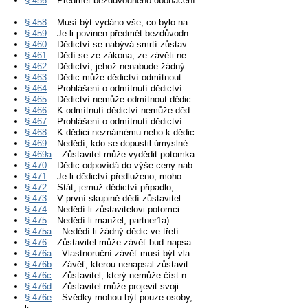
§ 456
– Předmět bezdůvodného obohacení
...
§ 458
– Musí být vydáno vše, co bylo na...
§ 459
– Je-li povinen předmět bezdůvodn...
§ 460
– Dědictví se nabývá smrtí zůstav...
§ 461
– Dědí se ze zákona, ze závěti ne...
§ 462
– Dědictví, jehož nenabude žádný ...
§ 463
– Dědic může dědictví odmítnout. ...
§ 464
– Prohlášení o odmítnutí dědictví...
§ 465
– Dědictví nemůže odmítnout dědic...
§ 466
– K odmítnutí dědictví nemůže děd...
§ 467
– Prohlášení o odmítnutí dědictví...
§ 468
– K dědici neznámému nebo k dědic...
§ 469
– Nedědí, kdo se dopustil úmyslné...
§ 469a
– Zůstavitel může vydědit potomka...
§ 470
– Dědic odpovídá do výše ceny nab...
§ 471
– Je-li dědictví předluženo, moho...
§ 472
– Stát, jemuž dědictví připadlo, ...
§ 473
– V první skupině dědí zůstavitel...
§ 474
– Nedědí-li zůstavitelovi potomci...
§ 475
– Nedědí-li manžel, partner1a)
§ 475a
– Nedědí-li žádný dědic ve třetí ...
§ 476
– Zůstavitel může závěť buď napsa...
§ 476a
– Vlastnoruční závěť musí být vla...
§ 476b
– Závěť, kterou nenapsal zůstavit...
§ 476c
– Zůstavitel, který nemůže číst n...
§ 476d
– Zůstavitel může projevit svoji ...
§ 476e
– Svědky mohou být pouze osoby,