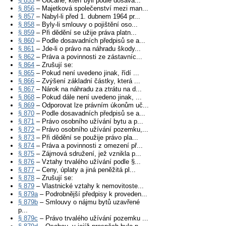
§ 855
– Občané, kteří byli podle dosava...
§ 856
– Majetková společenství mezi man...
§ 857
– Nabyl-li před 1. dubnem 1964 pr...
§ 858
– Byly-li smlouvy o pojištění oso...
§ 859
– Při dědění se užije práva platn...
§ 860
– Podle dosavadních předpisů se a...
§ 861
– Jde-li o právo na náhradu škody...
§ 862
– Práva a povinnosti ze zástavníc...
§ 864
– Zrušují se:
§ 865
– Pokud není uvedeno jinak, řídí ...
§ 866
– Zvýšení základní částky, která ...
§ 867
– Nárok na náhradu za ztrátu na d...
§ 868
– Pokud dále není uvedeno jinak, ...
§ 869
– Odporovat lze právním úkonům uč...
§ 870
– Podle dosavadních předpisů se a...
§ 871
– Právo osobního užívání bytu a p...
§ 872
– Právo osobního užívání pozemku,...
§ 873
– Při dědění se použije právo pla...
§ 874
– Práva a povinnosti z omezení př...
§ 875
– Zájmová sdružení, jež vznikla p...
§ 876
– Vztahy trvalého užívání podle §...
§ 877
– Ceny, úplaty a jiná peněžitá pl...
§ 878
– Zrušují se:
§ 879
– Vlastnické vztahy k nemovitoste...
§ 879a
– Podrobnější předpisy k proveden...
§ 879b
– Smlouvy o nájmu bytů uzavřené
p...
§ 879c
– Právo trvalého užívání pozemku ...