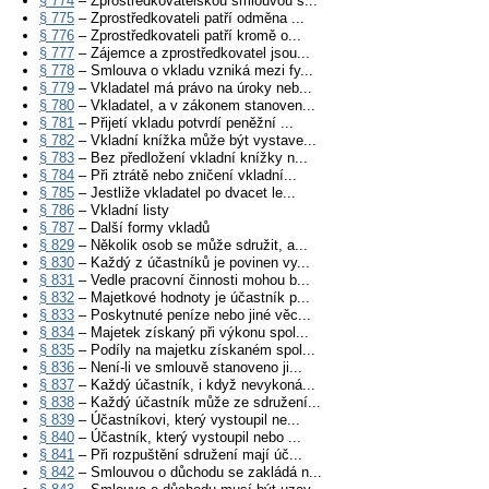
§ 774
– Zprostředkovatelskou smlouvou s...
§ 775
– Zprostředkovateli patří odměna ...
§ 776
– Zprostředkovateli patří kromě o...
§ 777
– Zájemce a zprostředkovatel jsou...
§ 778
– Smlouva o vkladu vzniká mezi fy...
§ 779
– Vkladatel má právo na úroky neb...
§ 780
– Vkladatel, a v zákonem stanoven...
§ 781
– Přijetí vkladu potvrdí peněžní ...
§ 782
– Vkladní knížka může být vystave...
§ 783
– Bez předložení vkladní knížky n...
§ 784
– Při ztrátě nebo zničení vkladní...
§ 785
– Jestliže vkladatel po dvacet le...
§ 786
– Vkladní listy
§ 787
– Další formy vkladů
§ 829
– Několik osob se může sdružit, a...
§ 830
– Každý z účastníků je povinen vy...
§ 831
– Vedle pracovní činnosti mohou b...
§ 832
– Majetkové hodnoty je účastník p...
§ 833
– Poskytnuté peníze nebo jiné věc...
§ 834
– Majetek získaný při výkonu spol...
§ 835
– Podíly na majetku získaném spol...
§ 836
– Není-li ve smlouvě stanoveno ji...
§ 837
– Každý účastník, i když nevykoná...
§ 838
– Každý účastník může ze sdružení...
§ 839
– Účastníkovi, který vystoupil ne...
§ 840
– Účastník, který vystoupil nebo ...
§ 841
– Při rozpuštění sdružení mají úč...
§ 842
– Smlouvou o důchodu se zakládá n...