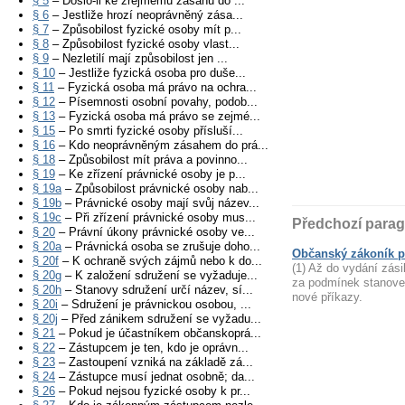
§ 5
– Došlo-li ke zřejmému zásahu do ...
§ 6
– Jestliže hrozí neoprávněný zása...
§ 7
– Způsobilost fyzické osoby mít p...
§ 8
– Způsobilost fyzické osoby vlast...
§ 9
– Nezletilí mají způsobilost jen ...
§ 10
– Jestliže fyzická osoba pro duše...
§ 11
– Fyzická osoba má právo na ochra...
§ 12
– Písemnosti osobní povahy, podob...
§ 13
– Fyzická osoba má právo se zejmé...
§ 15
– Po smrti fyzické osoby přísluší...
§ 16
– Kdo neoprávněným zásahem do prá...
§ 18
– Způsobilost mít práva a povinno...
§ 19
– Ke zřízení právnické osoby je p...
§ 19a
– Způsobilost právnické osoby nab...
§ 19b
– Právnické osoby mají svůj název...
§ 19c
– Při zřízení právnické osoby mus...
Předchozí parag
§ 20
– Právní úkony právnické osoby ve...
§ 20a
– Právnická osoba se zrušuje doho...
Občanský zákoník p
§ 20f
– K ochraně svých zájmů nebo k do...
(1) Až do vydání zási
§ 20g
– K založení sdružení se vyžaduje...
za podmínek stanove
§ 20h
– Stanovy sdružení určí název, sí...
nové příkazy.
§ 20i
– Sdružení je právnickou osobou, ...
§ 20j
– Před zánikem sdružení se vyžadu...
§ 21
– Pokud je účastníkem občanskoprá...
§ 22
– Zástupcem je ten, kdo je oprávn...
§ 23
– Zastoupení vzniká na základě zá...
§ 24
– Zástupce musí jednat osobně; da...
§ 26
– Pokud nejsou fyzické osoby k pr...