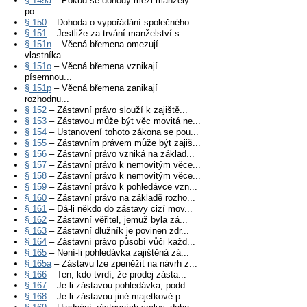
§ 149a
– Pokud se dohody mezi manžely
po...
§ 150
– Dohoda o vypořádání společného ...
§ 151
– Jestliže za trvání manželství s...
§ 151n
– Věcná břemena omezují
vlastníka...
§ 151o
– Věcná břemena vznikají
písemnou...
§ 151p
– Věcná břemena zanikají
rozhodnu...
§ 152
– Zástavní právo slouží k zajiště...
§ 153
– Zástavou může být věc movitá ne...
§ 154
– Ustanovení tohoto zákona se pou...
§ 155
– Zástavním právem může být zajiš...
§ 156
– Zástavní právo vzniká na základ...
§ 157
– Zástavní právo k nemovitým věce...
§ 158
– Zástavní právo k nemovitým věce...
§ 159
– Zástavní právo k pohledávce vzn...
§ 160
– Zástavní právo na základě rozho...
§ 161
– Dá-li někdo do zástavy cizí mov...
§ 162
– Zástavní věřitel, jemuž byla zá...
§ 163
– Zástavní dlužník je povinen zdr...
§ 164
– Zástavní právo působí vůči každ...
§ 165
– Není-li pohledávka zajištěná zá...
§ 165a
– Zástavu lze zpeněžit na návrh z...
§ 166
– Ten, kdo tvrdí, že prodej zásta...
§ 167
– Je-li zástavou pohledávka, podd...
§ 168
– Je-li zástavou jiné majetkové p...