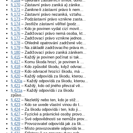
§ 169
– Ujednání zástavních smluv, doho...
§ 170
– Zástavní právo zaniká a) zánike...
§ 171
– Zanikne-li zástavní právo k nem...
§ 172
– Zástavní právo nezaniká, vztahu...
§ 173
– Podzástavní právo vznikne zasta...
§ 174
– Jestliže zástavní věřitel (podz...
§ 175
– Kdo je povinen vydat cizí movit...
§ 176
– Zadržovací právo nemá osoba, kt...
§ 177
– Zadržovací právo vznikne jednos...
§ 178
– Ohledně opatrování zadržené věc...
§ 179
– Na základě zadržovacího práva m...
§ 180
– Zadržovací právo zaniká zánikem...
§ 415
– Každý je povinen počínat si tak...
§ 417
– Komu škoda hrozí, je povinen k ...
§ 418
– Kdo způsobil škodu, když odvrac...
§ 419
– Kdo odvracel hrozící škodu, má ...
§ 420
– Každý odpovídá za škodu, kterou...
§ 420a
– Každý odpovídá za škodu, kterou...
§ 421
– Každý, kdo od jiného převzal vě...
§ 421a
– Každý odpovídá i za škodu
způso...
§ 422
– Nezletilý nebo ten, kdo je stiž...
§ 423
– Kdo se uvede vlastní vinou do t...
§ 424
– Za škodu odpovídá i ten, kdo ji...
§ 427
– Fyzické a právnické osoby provo...
§ 428
– Své odpovědnosti se nemůže prov...
§ 429
– Provozovatel odpovídá jak za šk...
§ 430
– Místo provozovatele odpovídá te...