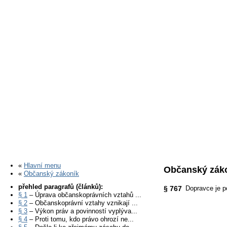
«
Hlavní menu
Občanský záko
«
Občanský zákoník
přehled paragrafů (článků):
§ 767
Dopravce je p
§ 1
– Úprava občanskoprávních vztahů ...
§ 2
– Občanskoprávní vztahy vznikají ...
§ 3
– Výkon práv a povinností vyplýva...
§ 4
– Proti tomu, kdo právo ohrozí ne...