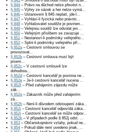
§ 843
– Smlouva o důchodu musí být uzav...
§ 844
– Právo na důchod nelze převést n...
§ 845
– Výhry ze sázek a her nelze vymá...
§ 846
– Ustanovení § 845 neplatí, jde-l...
§ 847
– Vyhlásí-li fyzická nebo právnic...
§ 848
– Vyhlašovatel soutěže je povinen...
§ 849
– Veřejnou soutěž lze odvolat jen...
§ 850
– Veřejným příslibem se zavazuje ...
§ 851
– Nestanoví-li podmínky veřejného...
§ 852
– Splní-li podmínky veřejného pří...
§ 852a
– Cestovní smlouvou se
provozovat...
§ 852b
– Cestovní smlouva musí být
písem...
§ 852c
– V cestovní smlouvě lze
dohodnou...
§ 852d
– Cestovní kancelář je povinna ne...
§ 852e
– Je-li cestovní kancelář nucena ...
§ 852f
– Před zahájením zájezdu může
zák...
§ 852g
– Zákazník může před zahájením
zá...
§ 852h
– Není-li důvodem odstoupení záka...
§ 852i
– Cestovní kancelář odpovídá záka...
§ 852j
– Cestovní kancelář se může odpov...
§ 852k
– V případech podle § 852j odst. ...
§ 853
– Občanskoprávní vztahy, pokud ne...
§ 854
– Pokud dále není uvedeno jinak, ...