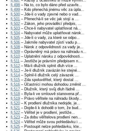
§ 497
– Každý z účastníků si může vymín...
§ 498
– Na to, co bylo dáno před uzavře...
§ 499
– Kdo přenechá jinému věc za úpla...
§ 500
– Jde-li o vady zjevné nebo o vad...
§ 501
– Přenechá-li se věc jak stojí a ...
§ 502
– Zákon, jeho prováděcí předpis, ...
§ 503
– Chce-li nabyvatel uplatňovat ná...
§ 504
– Nabyvatel může uplatňovat nárok...
§ 505
– Jde-li o vady, za které se odpo...
§ 506
– Jakmile nabyvatel zjistí vadu p...
§ 508
– Nárok z odpovědnosti za vady je...
§ 509
– Oprávněný má právo na náhradu n...
§ 510
– Uplatnění nároku z odpovědnosti...
§ 511
– Jestliže je právním předpisem n...
§ 512
– Má-li dlužník splnit dluh více ...
§ 513
– Je-li dlužník zavázán ke stejné...
§ 514
– Splnil-li dlužník celý závazek ...
§ 515
– Zda spoluvěřitel, který dostal ...
§ 516
– Účastníci mohou dohodou změnit ...
§ 517
– Dlužník, který svůj dluh řádně ...
§ 518
– Byla-li ve smlouvě stanovena př...
§ 519
– Právo věřitele na náhradu škody...
§ 520
– K prodlení dlužníka nedojde, je...
§ 521
– Dojde-li k dohodě o tom, že bud...
§ 522
– Věřitel je v prodlení, jestliže...
§ 523
– Za dobu věřitelova prodlení nen...
§ 524
– Věřitel může svou pohledávku i ...
§ 525
– Postoupit nelze pohledávku, kte...