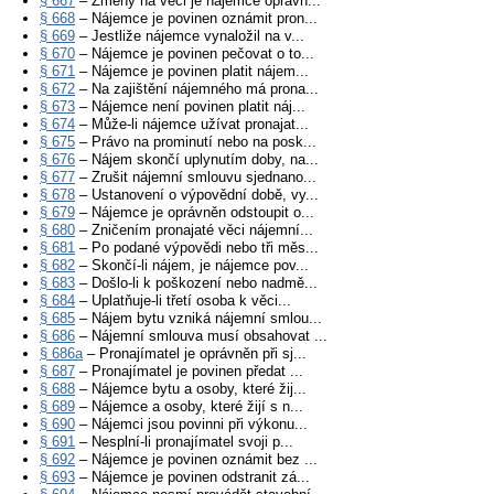
§ 667
– Změny na věci je nájemce oprávn...
§ 668
– Nájemce je povinen oznámit pron...
§ 669
– Jestliže nájemce vynaložil na v...
§ 670
– Nájemce je povinen pečovat o to...
§ 671
– Nájemce je povinen platit nájem...
§ 672
– Na zajištění nájemného má prona...
§ 673
– Nájemce není povinen platit náj...
§ 674
– Může-li nájemce užívat pronajat...
§ 675
– Právo na prominutí nebo na posk...
§ 676
– Nájem skončí uplynutím doby, na...
§ 677
– Zrušit nájemní smlouvu sjednano...
§ 678
– Ustanovení o výpovědní době, vy...
§ 679
– Nájemce je oprávněn odstoupit o...
§ 680
– Zničením pronajaté věci nájemní...
§ 681
– Po podané výpovědi nebo tři měs...
§ 682
– Skončí-li nájem, je nájemce pov...
§ 683
– Došlo-li k poškození nebo nadmě...
§ 684
– Uplatňuje-li třetí osoba k věci...
§ 685
– Nájem bytu vzniká nájemní smlou...
§ 686
– Nájemní smlouva musí obsahovat ...
§ 686a
– Pronajímatel je oprávněn při sj...
§ 687
– Pronajímatel je povinen předat ...
§ 688
– Nájemce bytu a osoby, které žij...
§ 689
– Nájemce a osoby, které žijí s n...
§ 690
– Nájemci jsou povinni při výkonu...
§ 691
– Nesplní-li pronajímatel svoji p...
§ 692
– Nájemce je povinen oznámit bez ...
§ 693
– Nájemce je povinen odstranit zá...