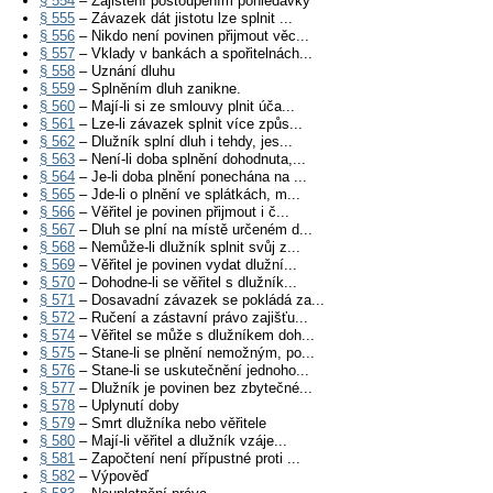
§ 554
– Zajištění postoupením pohledávky
§ 555
– Závazek dát jistotu lze splnit ...
§ 556
– Nikdo není povinen přijmout věc...
§ 557
– Vklady v bankách a spořitelnách...
§ 558
– Uznání dluhu
§ 559
– Splněním dluh zanikne.
§ 560
– Mají-li si ze smlouvy plnit úča...
§ 561
– Lze-li závazek splnit více způs...
§ 562
– Dlužník splní dluh i tehdy, jes...
§ 563
– Není-li doba splnění dohodnuta,...
§ 564
– Je-li doba plnění ponechána na ...
§ 565
– Jde-li o plnění ve splátkách, m...
§ 566
– Věřitel je povinen přijmout i č...
§ 567
– Dluh se plní na místě určeném d...
§ 568
– Nemůže-li dlužník splnit svůj z...
§ 569
– Věřitel je povinen vydat dlužní...
§ 570
– Dohodne-li se věřitel s dlužník...
§ 571
– Dosavadní závazek se pokládá za...
§ 572
– Ručení a zástavní právo zajišťu...
§ 574
– Věřitel se může s dlužníkem doh...
§ 575
– Stane-li se plnění nemožným, po...
§ 576
– Stane-li se uskutečnění jednoho...
§ 577
– Dlužník je povinen bez zbytečné...
§ 578
– Uplynutí doby
§ 579
– Smrt dlužníka nebo věřitele
§ 580
– Mají-li věřitel a dlužník vzáje...
§ 581
– Započtení není přípustné proti ...
§ 582
– Výpověď