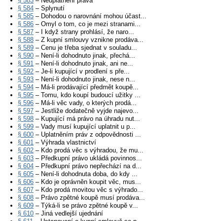
§ 583
– Neuplatnění práva
§ 584
– Splynutí
§ 585
– Dohodou o narovnání mohou účast...
§ 586
– Omyl o tom, co je mezi stranami...
§ 587
– I když strany prohlásí, že naro...
§ 588
– Z kupní smlouvy vznikne prodáva...
§ 589
– Cenu je třeba sjednat v souladu...
§ 590
– Není-li dohodnuto jinak, přechá...
§ 591
– Není-li dohodnuto jinak, ani ne...
§ 592
– Je-li kupující v prodlení s pře...
§ 593
– Není-li dohodnuto jinak, nese n...
§ 594
– Má-li prodávající předmět koupě...
§ 595
– Tomu, kdo koupí budoucí užitky ...
§ 596
– Má-li věc vady, o kterých prodá...
§ 597
– Jestliže dodatečně vyjde najevo...
§ 598
– Kupující má právo na úhradu nut...
§ 599
– Vady musí kupující uplatnit u p...
§ 600
– Uplatněním práv z odpovědnosti ...
§ 601
– Výhrada vlastnictví
§ 602
– Kdo prodá věc s výhradou, že mu...
§ 603
– Předkupní právo ukládá povinnos...
§ 604
– Předkupní právo nepřechází na d...
§ 605
– Není-li dohodnuta doba, do kdy ...
§ 606
– Kdo je oprávněn koupit věc, mus...
§ 607
– Kdo prodá movitou věc s výhrado...
§ 608
– Právo zpětné koupě musí prodáva...
§ 609
– Týká-li se právo zpětné koupě v...
§ 610
– Jiná vedlejší ujednání