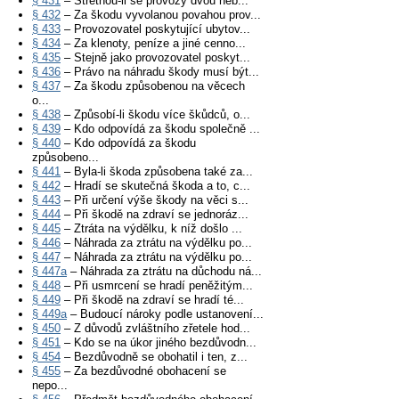
§ 431
– Střetnou-li se provozy dvou neb...
§ 432
– Za škodu vyvolanou povahou prov...
§ 433
– Provozovatel poskytující ubytov...
§ 434
– Za klenoty, peníze a jiné cenno...
§ 435
– Stejně jako provozovatel poskyt...
§ 436
– Právo na náhradu škody musí být...
§ 437
– Za škodu způsobenou na věcech
o...
§ 438
– Způsobí-li škodu více škůdců, o...
§ 439
– Kdo odpovídá za škodu společně ...
§ 440
– Kdo odpovídá za škodu
způsobeno...
§ 441
– Byla-li škoda způsobena také za...
§ 442
– Hradí se skutečná škoda a to, c...
§ 443
– Při určení výše škody na věci s...
§ 444
– Při škodě na zdraví se jednoráz...
§ 445
– Ztráta na výdělku, k níž došlo ...
§ 446
– Náhrada za ztrátu na výdělku po...
§ 447
– Náhrada za ztrátu na výdělku po...
§ 447a
– Náhrada za ztrátu na důchodu ná...
§ 448
– Při usmrcení se hradí peněžitým...
§ 449
– Při škodě na zdraví se hradí té...
§ 449a
– Budoucí nároky podle ustanovení...
§ 450
– Z důvodů zvláštního zřetele hod...
§ 451
– Kdo se na úkor jiného bezdůvodn...
§ 454
– Bezdůvodně se obohatil i ten, z...
§ 455
– Za bezdůvodné obohacení se
nepo...