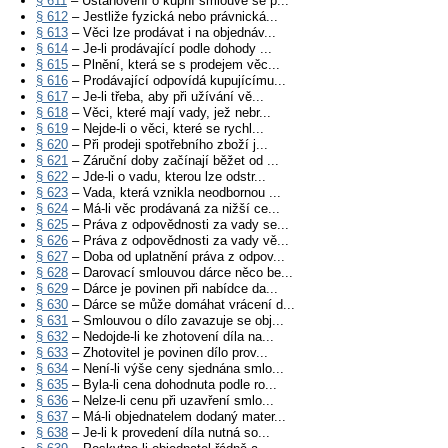
§ 611
– Ustanovení o kupní smlouvě se p...
§ 612
– Jestliže fyzická nebo právnická...
§ 613
– Věci lze prodávat i na objednáv...
§ 614
– Je-li prodávající podle dohody ...
§ 615
– Plnění, která se s prodejem věc...
§ 616
– Prodávající odpovídá kupujícímu...
§ 617
– Je-li třeba, aby při užívání vě...
§ 618
– Věci, které mají vady, jež nebr...
§ 619
– Nejde-li o věci, které se rychl...
§ 620
– Při prodeji spotřebního zboží j...
§ 621
– Záruční doby začínají běžet od ...
§ 622
– Jde-li o vadu, kterou lze odstr...
§ 623
– Vada, která vznikla neodbornou ...
§ 624
– Má-li věc prodávaná za nižší ce...
§ 625
– Práva z odpovědnosti za vady se...
§ 626
– Práva z odpovědnosti za vady vě...
§ 627
– Doba od uplatnění práva z odpov...
§ 628
– Darovací smlouvou dárce něco be...
§ 629
– Dárce je povinen při nabídce da...
§ 630
– Dárce se může domáhat vrácení d...
§ 631
– Smlouvou o dílo zavazuje se obj...
§ 632
– Nedojde-li ke zhotovení díla na...
§ 633
– Zhotovitel je povinen dílo prov...
§ 634
– Není-li výše ceny sjednána smlo...
§ 635
– Byla-li cena dohodnuta podle ro...
§ 636
– Nelze-li cenu při uzavření smlo...
§ 637
– Má-li objednatelem dodaný mater...
§ 638
– Je-li k provedení díla nutná so...