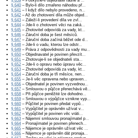
§ 639
– Poskytne-li objednatel řádně a ...
§ 640
– Bylo-li dílo zmařeno náhodou př...
§ 641
– I když dílo nebylo provedeno, n...
§ 642
– Až do zhotovení díla může objed...
§ 643
– Záleží-li provedení díla ve zvl...
§ 644
– Jde-li o zhotovení věci na zaká...
§ 645
– Zhotovitel odpovídá za vady, kt...
§ 646
– Záruční doba je šest měsíců.
§ 647
– Záruční doba začíná běžet ode d...
§ 648
– Jde-li o vadu, kterou lze odstr...
§ 649
– Práva z odpovědnosti za vady mu...
§ 650
– Objednavatel je povinen převzít...
§ 651
– Zhotovuje-li se objednateli sta...
§ 652
– Jde-li o opravu nebo úpravu věc...
§ 653
– Zhotovitel odpovídá za vady, kt...
§ 654
– Záruční doba je tři měsíce, nen...
§ 655
– Je-li věc opravena nebo upraven...
§ 656
– Objednatel je povinen vyzvednou...
§ 657
– Smlouvou o půjčce přenechává vě...
§ 658
– Při půjčce peněžité lze dohodno...
§ 659
– Smlouvou o výpůjčce vznikne vyp...
§ 660
– Půjčitel je povinen předat vypů...
§ 661
– Vypůjčitel je oprávněn užívat v...
§ 662
– Vypůjčitel je povinen věc vráti...
§ 663
– Nájemní smlouvou pronajímatel p...
§ 664
– Pronajímatel je povinen přenech...
§ 665
– Nájemce je oprávněn užívat věc ...
§ 666
– Nájemce je oprávněn dát pronaja...