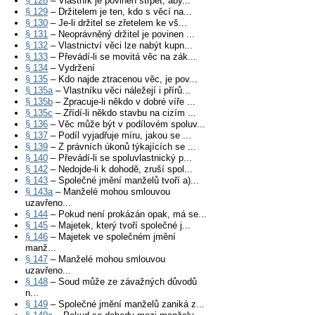
§ 128
– Vlastník je povinen strpět, aby...
§ 129
– Držitelem je ten, kdo s věcí na...
§ 130
– Je-li držitel se zřetelem ke vš...
§ 131
– Neoprávněný držitel je povinen ...
§ 132
– Vlastnictví věci lze nabýt kupn...
§ 133
– Převádí-li se movitá věc na zák...
§ 134
– Vydržení
§ 135
– Kdo najde ztracenou věc, je pov...
§ 135a
– Vlastníku věci náležejí i přírů...
§ 135b
– Zpracuje-li někdo v dobré víře ...
§ 135c
– Zřídí-li někdo stavbu na cizím ...
§ 136
– Věc může být v podílovém spoluv...
§ 137
– Podíl vyjadřuje míru, jakou se ...
§ 139
– Z právních úkonů týkajících se ...
§ 140
– Převádí-li se spoluvlastnický p...
§ 142
– Nedojde-li k dohodě, zruší spol...
§ 143
– Společné jmění manželů tvoří a)...
§ 143a
– Manželé mohou smlouvou
uzavřeno...
§ 144
– Pokud není prokázán opak, má se...
§ 145
– Majetek, který tvoří společné j...
§ 146
– Majetek ve společném jmění
manž...
§ 147
– Manželé mohou smlouvou
uzavřeno...
§ 148
– Soud může ze závažných důvodů
n...
§ 149
– Společné jmění manželů zaniká z...