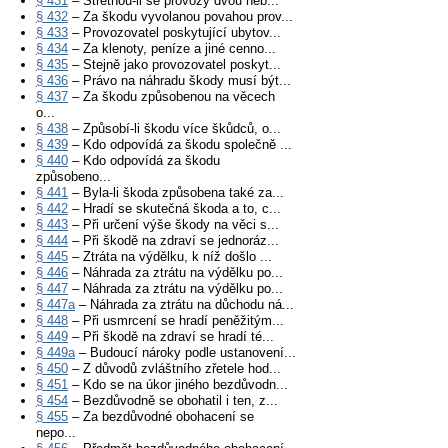
§ 431
– Střetnou-li se provozy dvou neb...
§ 432
– Za škodu vyvolanou povahou prov...
§ 433
– Provozovatel poskytující ubytov...
§ 434
– Za klenoty, peníze a jiné cenno...
§ 435
– Stejně jako provozovatel poskyt...
§ 436
– Právo na náhradu škody musí být...
§ 437
– Za škodu způsobenou na věcech
o...
§ 438
– Způsobí-li škodu více škůdců, o...
§ 439
– Kdo odpovídá za škodu společně ...
§ 440
– Kdo odpovídá za škodu
způsobeno...
§ 441
– Byla-li škoda způsobena také za...
§ 442
– Hradí se skutečná škoda a to, c...
§ 443
– Při určení výše škody na věci s...
§ 444
– Při škodě na zdraví se jednoráz...
§ 445
– Ztráta na výdělku, k níž došlo ...
§ 446
– Náhrada za ztrátu na výdělku po...
§ 447
– Náhrada za ztrátu na výdělku po...
§ 447a
– Náhrada za ztrátu na důchodu ná...
§ 448
– Při usmrcení se hradí peněžitým...
§ 449
– Při škodě na zdraví se hradí té...
§ 449a
– Budoucí nároky podle ustanovení...
§ 450
– Z důvodů zvláštního zřetele hod...
§ 451
– Kdo se na úkor jiného bezdůvodn...
§ 454
– Bezdůvodně se obohatil i ten, z...
§ 455
– Za bezdůvodné obohacení se
nepo...