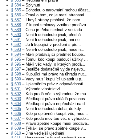
§ 583
– Neuplatnění práva
§ 584
– Splynutí
§ 585
– Dohodou o narovnání mohou účast...
§ 586
– Omyl o tom, co je mezi stranami...
§ 587
– I když strany prohlásí, že naro...
§ 588
– Z kupní smlouvy vznikne prodáva...
§ 589
– Cenu je třeba sjednat v souladu...
§ 590
– Není-li dohodnuto jinak, přechá...
§ 591
– Není-li dohodnuto jinak, ani ne...
§ 592
– Je-li kupující v prodlení s pře...
§ 593
– Není-li dohodnuto jinak, nese n...
§ 594
– Má-li prodávající předmět koupě...
§ 595
– Tomu, kdo koupí budoucí užitky ...
§ 596
– Má-li věc vady, o kterých prodá...
§ 597
– Jestliže dodatečně vyjde najevo...
§ 598
– Kupující má právo na úhradu nut...
§ 599
– Vady musí kupující uplatnit u p...
§ 600
– Uplatněním práv z odpovědnosti ...
§ 601
– Výhrada vlastnictví
§ 602
– Kdo prodá věc s výhradou, že mu...
§ 603
– Předkupní právo ukládá povinnos...
§ 604
– Předkupní právo nepřechází na d...
§ 605
– Není-li dohodnuta doba, do kdy ...
§ 606
– Kdo je oprávněn koupit věc, mus...
§ 607
– Kdo prodá movitou věc s výhrado...
§ 608
– Právo zpětné koupě musí prodáva...
§ 609
– Týká-li se právo zpětné koupě v...
§ 610
– Jiná vedlejší ujednání