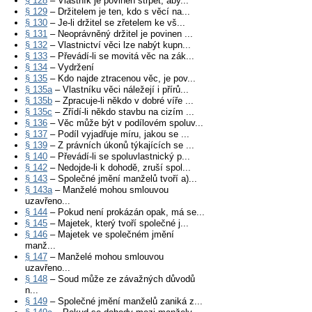
§ 128
– Vlastník je povinen strpět, aby...
§ 129
– Držitelem je ten, kdo s věcí na...
§ 130
– Je-li držitel se zřetelem ke vš...
§ 131
– Neoprávněný držitel je povinen ...
§ 132
– Vlastnictví věci lze nabýt kupn...
§ 133
– Převádí-li se movitá věc na zák...
§ 134
– Vydržení
§ 135
– Kdo najde ztracenou věc, je pov...
§ 135a
– Vlastníku věci náležejí i přírů...
§ 135b
– Zpracuje-li někdo v dobré víře ...
§ 135c
– Zřídí-li někdo stavbu na cizím ...
§ 136
– Věc může být v podílovém spoluv...
§ 137
– Podíl vyjadřuje míru, jakou se ...
§ 139
– Z právních úkonů týkajících se ...
§ 140
– Převádí-li se spoluvlastnický p...
§ 142
– Nedojde-li k dohodě, zruší spol...
§ 143
– Společné jmění manželů tvoří a)...
§ 143a
– Manželé mohou smlouvou
uzavřeno...
§ 144
– Pokud není prokázán opak, má se...
§ 145
– Majetek, který tvoří společné j...
§ 146
– Majetek ve společném jmění
manž...
§ 147
– Manželé mohou smlouvou
uzavřeno...
§ 148
– Soud může ze závažných důvodů
n...
§ 149
– Společné jmění manželů zaniká z...