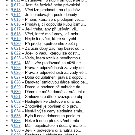
§ 611
– Ustanovení o kupní smlouvě se p...
§ 612
– Jestliže fyzická nebo právnická...
§ 613
– Věci lze prodávat i na objednáv...
§ 614
– Je-li prodávající podle dohody ...
§ 615
– Plnění, která se s prodejem věc...
§ 616
– Prodávající odpovídá kupujícímu...
§ 617
– Je-li třeba, aby při užívání vě...
§ 618
– Věci, které mají vady, jež nebr...
§ 619
– Nejde-li o věci, které se rychl...
§ 620
– Při prodeji spotřebního zboží j...
§ 621
– Záruční doby začínají běžet od ...
§ 622
– Jde-li o vadu, kterou lze odstr...
§ 623
– Vada, která vznikla neodbornou ...
§ 624
– Má-li věc prodávaná za nižší ce...
§ 625
– Práva z odpovědnosti za vady se...
§ 626
– Práva z odpovědnosti za vady vě...
§ 627
– Doba od uplatnění práva z odpov...
§ 628
– Darovací smlouvou dárce něco be...
§ 629
– Dárce je povinen při nabídce da...
§ 630
– Dárce se může domáhat vrácení d...
§ 631
– Smlouvou o dílo zavazuje se obj...
§ 632
– Nedojde-li ke zhotovení díla na...
§ 633
– Zhotovitel je povinen dílo prov...
§ 634
– Není-li výše ceny sjednána smlo...
§ 635
– Byla-li cena dohodnuta podle ro...
§ 636
– Nelze-li cenu při uzavření smlo...
§ 637
– Má-li objednatelem dodaný mater...
§ 638
– Je-li k provedení díla nutná so...