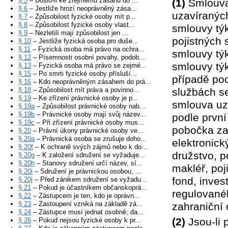
§ 5
– Došlo-li ke zřejmému zásahu do ...
(1)
Smlouvam
§ 6
– Jestliže hrozí neoprávněný zása...
uzavíranýc
§ 7
– Způsobilost fyzické osoby mít p...
§ 8
– Způsobilost fyzické osoby vlast...
smlouvy týk
§ 9
– Nezletilí mají způsobilost jen ...
pojistných 
§ 10
– Jestliže fyzická osoba pro duše...
§ 11
– Fyzická osoba má právo na ochra...
smlouvy týk
§ 12
– Písemnosti osobní povahy, podob...
smlouvy týk
§ 13
– Fyzická osoba má právo se zejmé...
§ 15
– Po smrti fyzické osoby přísluší...
případě poc
§ 16
– Kdo neoprávněným zásahem do prá...
§ 18
– Způsobilost mít práva a povinno...
službách s
§ 19
– Ke zřízení právnické osoby je p...
smlouva uz
§ 19a
– Způsobilost právnické osoby nab...
§ 19b
– Právnické osoby mají svůj název...
podle první
§ 19c
– Při zřízení právnické osoby mus...
pobočka zah
§ 20
– Právní úkony právnické osoby ve...
§ 20a
– Právnická osoba se zrušuje doho...
elektronick
§ 20f
– K ochraně svých zájmů nebo k do...
družstvo, p
§ 20g
– K založení sdružení se vyžaduje...
§ 20h
– Stanovy sdružení určí název, sí...
makléř, poj
§ 20i
– Sdružení je právnickou osobou, ...
fond, inves
§ 20j
– Před zánikem sdružení se vyžadu...
§ 21
– Pokud je účastníkem občanskoprá...
regulovanéh
§ 22
– Zástupcem je ten, kdo je oprávn...
§ 23
– Zastoupení vzniká na základě zá...
zahraniční
§ 24
– Zástupce musí jednat osobně; da...
(2)
Jsou-li 
§ 26
– Pokud nejsou fyzické osoby k pr...