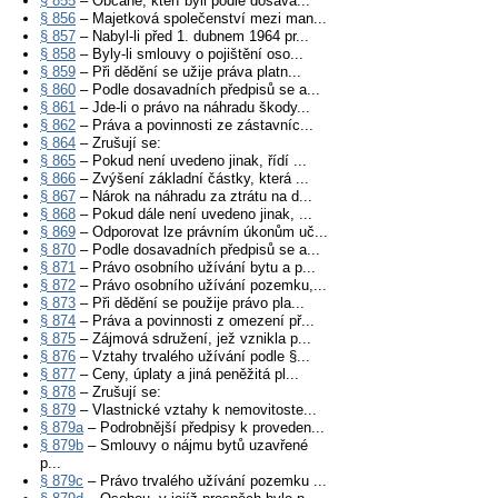
§ 855
– Občané, kteří byli podle dosava...
§ 856
– Majetková společenství mezi man...
§ 857
– Nabyl-li před 1. dubnem 1964 pr...
§ 858
– Byly-li smlouvy o pojištění oso...
§ 859
– Při dědění se užije práva platn...
§ 860
– Podle dosavadních předpisů se a...
§ 861
– Jde-li o právo na náhradu škody...
§ 862
– Práva a povinnosti ze zástavníc...
§ 864
– Zrušují se:
§ 865
– Pokud není uvedeno jinak, řídí ...
§ 866
– Zvýšení základní částky, která ...
§ 867
– Nárok na náhradu za ztrátu na d...
§ 868
– Pokud dále není uvedeno jinak, ...
§ 869
– Odporovat lze právním úkonům uč...
§ 870
– Podle dosavadních předpisů se a...
§ 871
– Právo osobního užívání bytu a p...
§ 872
– Právo osobního užívání pozemku,...
§ 873
– Při dědění se použije právo pla...
§ 874
– Práva a povinnosti z omezení př...
§ 875
– Zájmová sdružení, jež vznikla p...
§ 876
– Vztahy trvalého užívání podle §...
§ 877
– Ceny, úplaty a jiná peněžitá pl...
§ 878
– Zrušují se:
§ 879
– Vlastnické vztahy k nemovitoste...
§ 879a
– Podrobnější předpisy k proveden...
§ 879b
– Smlouvy o nájmu bytů uzavřené
p...
§ 879c
– Právo trvalého užívání pozemku ...