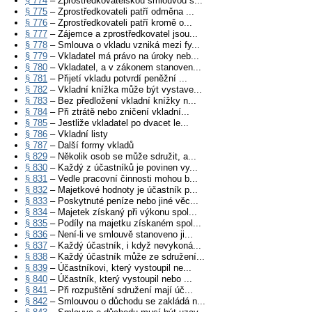
§ 774
– Zprostředkovatelskou smlouvou s...
§ 775
– Zprostředkovateli patří odměna ...
§ 776
– Zprostředkovateli patří kromě o...
§ 777
– Zájemce a zprostředkovatel jsou...
§ 778
– Smlouva o vkladu vzniká mezi fy...
§ 779
– Vkladatel má právo na úroky neb...
§ 780
– Vkladatel, a v zákonem stanoven...
§ 781
– Přijetí vkladu potvrdí peněžní ...
§ 782
– Vkladní knížka může být vystave...
§ 783
– Bez předložení vkladní knížky n...
§ 784
– Při ztrátě nebo zničení vkladní...
§ 785
– Jestliže vkladatel po dvacet le...
§ 786
– Vkladní listy
§ 787
– Další formy vkladů
§ 829
– Několik osob se může sdružit, a...
§ 830
– Každý z účastníků je povinen vy...
§ 831
– Vedle pracovní činnosti mohou b...
§ 832
– Majetkové hodnoty je účastník p...
§ 833
– Poskytnuté peníze nebo jiné věc...
§ 834
– Majetek získaný při výkonu spol...
§ 835
– Podíly na majetku získaném spol...
§ 836
– Není-li ve smlouvě stanoveno ji...
§ 837
– Každý účastník, i když nevykoná...
§ 838
– Každý účastník může ze sdružení...
§ 839
– Účastníkovi, který vystoupil ne...
§ 840
– Účastník, který vystoupil nebo ...
§ 841
– Při rozpuštění sdružení mají úč...
§ 842
– Smlouvou o důchodu se zakládá n...