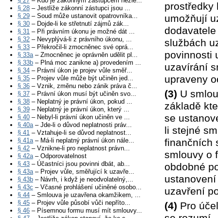
§ 27
– Kdo je zákonným zástupcem nezle...
prostředky 
§ 28
– Jestliže zákonní zástupci jsou ...
§ 29
– Soud může ustanovit opatrovníka...
umožňují u
§ 30
– Dojde-li ke střetnutí zájmů zák...
dodavatele 
§ 31
– Při právním úkonu je možné dát ...
§ 32
– Nevyplývá-li z právního úkonu, ...
službách uz
§ 33
– Překročil-li zmocněnec své oprá...
povinnosti 
§ 33a
– Zmocněnec je oprávněn udělit pl...
§ 33b
– Plná moc zanikne a) provedením ...
uzavírání s
§ 34
– Právní úkon je projev vůle směř...
upraveny o
§ 35
– Projev vůle může být učiněn jed...
§ 36
– Vznik, změnu nebo zánik práva č...
(3)
U smlouv
§ 37
– Právní úkon musí být učiněn svo...
§ 38
– Neplatný je právní úkon, pokud ...
základě kt
§ 39
– Neplatný je právní úkon, který ...
se ustanove
§ 40
– Nebyl-li právní úkon učiněn ve ...
§ 40a
– Jde-li o důvod neplatnosti práv...
li stejné s
§ 41
– Vztahuje-li se důvod neplatnost...
§ 41a
– Má-li neplatný právní úkon nále...
finančních 
§ 42
– Vznikne-li pro neplatnost právn...
smlouvy o 
§ 42a
– Odporovatelnost
§ 43
– Účastníci jsou povinni dbát, ab...
obdobné pov
§ 43a
– Projev vůle, směřující k uzavře...
ustanovení 
§ 43b
– Návrh, i když je neodvolatelný,...
§ 43c
– Včasné prohlášení učiněné osobo...
uzavření po
§ 44
– Smlouva je uzavřena okamžikem, ...
§ 45
– Projev vůle působí vůči nepříto...
(4)
Pro účel
§ 46
– Písemnou formu musí mít smlouvy...
se rozumí