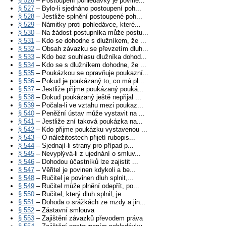
§ 526
– Postoupení pohledávky je povine...
§ 527
– Bylo-li sjednáno postoupení poh...
§ 528
– Jestliže splnění postoupené poh...
§ 529
– Námitky proti pohledávce, které...
§ 530
– Na žádost postupníka může postu...
§ 531
– Kdo se dohodne s dlužníkem, že ...
§ 532
– Obsah závazku se převzetím dluh...
§ 533
– Kdo bez souhlasu dlužníka dohod...
§ 534
– Kdo se s dlužníkem dohodne, že ...
§ 535
– Poukázkou se opravňuje poukazní...
§ 536
– Pokud je poukázaný to, co má pl...
§ 537
– Jestliže přijme poukázaný pouká...
§ 538
– Dokud poukázaný ještě nepřijal ...
§ 539
– Počala-li ve vztahu mezi poukaz...
§ 540
– Peněžní ústav může vystavit na ...
§ 541
– Jestliže zní taková poukázka na...
§ 542
– Kdo přijme poukázku vystavenou ...
§ 543
– O náležitostech přijetí rubopis...
§ 544
– Sjednají-li strany pro případ p...
§ 545
– Nevyplývá-li z ujednání o smluv...
§ 546
– Dohodou účastníků lze zajistit ...
§ 547
– Věřitel je povinen kdykoli a be...
§ 548
– Ručitel je povinen dluh splnit,...
§ 549
– Ručitel může plnění odepřít, po...
§ 550
– Ručitel, který dluh splnil, je ...
§ 551
– Dohoda o srážkách ze mzdy a jin...
§ 552
– Zástavní smlouva
§ 553
– Zajištění závazků převodem práva