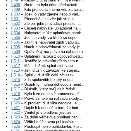
§ 497
– Každý z účastníků si může vymín...
§ 498
– Na to, co bylo dáno před uzavře...
§ 499
– Kdo přenechá jinému věc za úpla...
§ 500
– Jde-li o vady zjevné nebo o vad...
§ 501
– Přenechá-li se věc jak stojí a ...
§ 502
– Zákon, jeho prováděcí předpis, ...
§ 503
– Chce-li nabyvatel uplatňovat ná...
§ 504
– Nabyvatel může uplatňovat nárok...
§ 505
– Jde-li o vady, za které se odpo...
§ 506
– Jakmile nabyvatel zjistí vadu p...
§ 508
– Nárok z odpovědnosti za vady je...
§ 509
– Oprávněný má právo na náhradu n...
§ 510
– Uplatnění nároku z odpovědnosti...
§ 511
– Jestliže je právním předpisem n...
§ 512
– Má-li dlužník splnit dluh více ...
§ 513
– Je-li dlužník zavázán ke stejné...
§ 514
– Splnil-li dlužník celý závazek ...
§ 515
– Zda spoluvěřitel, který dostal ...
§ 516
– Účastníci mohou dohodou změnit ...
§ 517
– Dlužník, který svůj dluh řádně ...
§ 518
– Byla-li ve smlouvě stanovena př...
§ 519
– Právo věřitele na náhradu škody...
§ 520
– K prodlení dlužníka nedojde, je...
§ 521
– Dojde-li k dohodě o tom, že bud...
§ 522
– Věřitel je v prodlení, jestliže...
§ 523
– Za dobu věřitelova prodlení nen...
§ 524
– Věřitel může svou pohledávku i ...
§ 525
– Postoupit nelze pohledávku, kte...