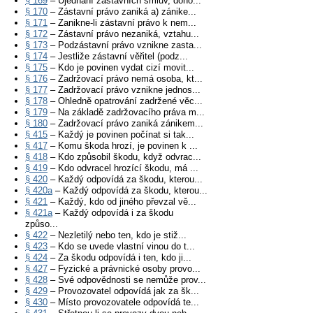
§ 169
– Ujednání zástavních smluv, doho...
§ 170
– Zástavní právo zaniká a) zánike...
§ 171
– Zanikne-li zástavní právo k nem...
§ 172
– Zástavní právo nezaniká, vztahu...
§ 173
– Podzástavní právo vznikne zasta...
§ 174
– Jestliže zástavní věřitel (podz...
§ 175
– Kdo je povinen vydat cizí movit...
§ 176
– Zadržovací právo nemá osoba, kt...
§ 177
– Zadržovací právo vznikne jednos...
§ 178
– Ohledně opatrování zadržené věc...
§ 179
– Na základě zadržovacího práva m...
§ 180
– Zadržovací právo zaniká zánikem...
§ 415
– Každý je povinen počínat si tak...
§ 417
– Komu škoda hrozí, je povinen k ...
§ 418
– Kdo způsobil škodu, když odvrac...
§ 419
– Kdo odvracel hrozící škodu, má ...
§ 420
– Každý odpovídá za škodu, kterou...
§ 420a
– Každý odpovídá za škodu, kterou...
§ 421
– Každý, kdo od jiného převzal vě...
§ 421a
– Každý odpovídá i za škodu
způso...
§ 422
– Nezletilý nebo ten, kdo je stiž...
§ 423
– Kdo se uvede vlastní vinou do t...
§ 424
– Za škodu odpovídá i ten, kdo ji...
§ 427
– Fyzické a právnické osoby provo...
§ 428
– Své odpovědnosti se nemůže prov...
§ 429
– Provozovatel odpovídá jak za šk...
§ 430
– Místo provozovatele odpovídá te...