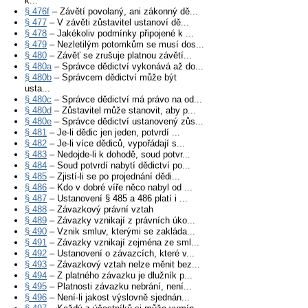
k...
§ 476f
– Závětí povolaný, ani zákonný dě...
§ 477
– V závěti zůstavitel ustanoví dě...
§ 478
– Jakékoliv podmínky připojené k ...
§ 479
– Nezletilým potomkům se musí dos...
§ 480
– Závěť se zrušuje platnou závětí...
§ 480a
– Správce dědictví vykonává až do...
§ 480b
– Správcem dědictví může být
usta...
§ 480c
– Správce dědictví má právo na od...
§ 480d
– Zůstavitel může stanovit, aby p...
§ 480e
– Správce dědictví ustanovený zůs...
§ 481
– Je-li dědic jen jeden, potvrdí ...
§ 482
– Je-li více dědiců, vypořádají s...
§ 483
– Nedojde-li k dohodě, soud potvr...
§ 484
– Soud potvrdí nabytí dědictví po...
§ 485
– Zjistí-li se po projednání dědi...
§ 486
– Kdo v dobré víře něco nabyl od ...
§ 487
– Ustanovení § 485 a 486 platí i ...
§ 488
– Závazkový právní vztah
§ 489
– Závazky vznikají z právních úko...
§ 490
– Vznik smluv, kterými se zakláda...
§ 491
– Závazky vznikají zejména ze sml...
§ 492
– Ustanovení o závazcích, které v...
§ 493
– Závazkový vztah nelze měnit bez...
§ 494
– Z platného závazku je dlužník p...
§ 495
– Platnosti závazku nebrání, není...
§ 496
– Není-li jakost výslovně sjednán...