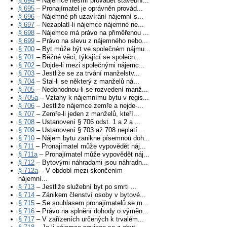
§ 694
– Nájemce nesmí provádět stavební...
§ 695
– Pronajímatel je oprávněn provád...
§ 696
– Nájemné při uzavírání nájemní s...
§ 697
– Nezaplatí-li nájemce nájemné ne...
§ 698
– Nájemce má právo na přiměřenou ...
§ 699
– Právo na slevu z nájemného nebo...
§ 700
– Byt může být ve společném nájmu...
§ 701
– Běžné věci, týkající se společn...
§ 702
– Dojde-li mezi společnými nájemc...
§ 703
– Jestliže se za trvání manželstv...
§ 704
– Stal-li se některý z manželů ná...
§ 705
– Nedohodnou-li se rozvedení manž...
§ 705a
– Vztahy k nájemnímu bytu v regis...
§ 706
– Jestliže nájemce zemře a nejde-...
§ 707
– Zemře-li jeden z manželů, kteří...
§ 708
– Ustanovení § 706 odst. 1 a 2 a ...
§ 709
– Ustanovení § 703 až 708 neplatí...
§ 710
– Nájem bytu zanikne písemnou doh...
§ 711
– Pronajímatel může vypovědět náj...
§ 711a
– Pronajímatel může vypovědět náj...
§ 712
– Bytovými náhradami jsou náhradn...
§ 712a
– V období mezi skončením
nájemní...
§ 713
– Jestliže služební byt po smrti ...
§ 714
– Zánikem členství osoby v bytové...
§ 715
– Se souhlasem pronajímatelů se m...
§ 716
– Právo na splnění dohody o výměn...
§ 717
– V zařízeních určených k trvalém...