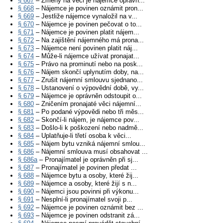
§ 667
– Změny na věci je nájemce oprávn...
§ 668
– Nájemce je povinen oznámit pron...
§ 669
– Jestliže nájemce vynaložil na v...
§ 670
– Nájemce je povinen pečovat o to...
§ 671
– Nájemce je povinen platit nájem...
§ 672
– Na zajištění nájemného má prona...
§ 673
– Nájemce není povinen platit náj...
§ 674
– Může-li nájemce užívat pronajat...
§ 675
– Právo na prominutí nebo na posk...
§ 676
– Nájem skončí uplynutím doby, na...
§ 677
– Zrušit nájemní smlouvu sjednano...
§ 678
– Ustanovení o výpovědní době, vy...
§ 679
– Nájemce je oprávněn odstoupit o...
§ 680
– Zničením pronajaté věci nájemní...
§ 681
– Po podané výpovědi nebo tři měs...
§ 682
– Skončí-li nájem, je nájemce pov...
§ 683
– Došlo-li k poškození nebo nadmě...
§ 684
– Uplatňuje-li třetí osoba k věci...
§ 685
– Nájem bytu vzniká nájemní smlou...
§ 686
– Nájemní smlouva musí obsahovat ...
§ 686a
– Pronajímatel je oprávněn při sj...
§ 687
– Pronajímatel je povinen předat ...
§ 688
– Nájemce bytu a osoby, které žij...
§ 689
– Nájemce a osoby, které žijí s n...
§ 690
– Nájemci jsou povinni při výkonu...
§ 691
– Nesplní-li pronajímatel svoji p...
§ 692
– Nájemce je povinen oznámit bez ...
§ 693
– Nájemce je povinen odstranit zá...