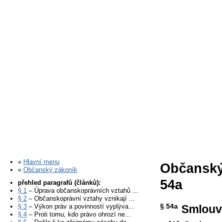
«
Hlavní menu
Občanský
«
Občanský zákoník
54a
přehled paragrafů (článků):
§ 1
– Úprava občanskoprávních vztahů ...
§ 2
– Občanskoprávní vztahy vznikají ...
§ 54a
§ 3
– Výkon práv a povinností vyplýva...
Smlouvy
§ 4
– Proti tomu, kdo právo ohrozí ne...