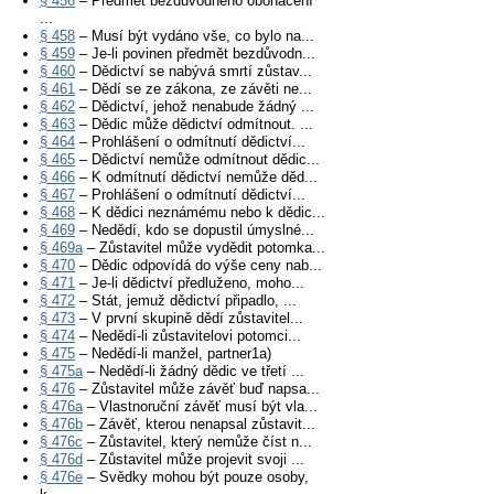
§ 456
– Předmět bezdůvodného obohacení
...
§ 458
– Musí být vydáno vše, co bylo na...
§ 459
– Je-li povinen předmět bezdůvodn...
§ 460
– Dědictví se nabývá smrtí zůstav...
§ 461
– Dědí se ze zákona, ze závěti ne...
§ 462
– Dědictví, jehož nenabude žádný ...
§ 463
– Dědic může dědictví odmítnout. ...
§ 464
– Prohlášení o odmítnutí dědictví...
§ 465
– Dědictví nemůže odmítnout dědic...
§ 466
– K odmítnutí dědictví nemůže děd...
§ 467
– Prohlášení o odmítnutí dědictví...
§ 468
– K dědici neznámému nebo k dědic...
§ 469
– Nedědí, kdo se dopustil úmyslné...
§ 469a
– Zůstavitel může vydědit potomka...
§ 470
– Dědic odpovídá do výše ceny nab...
§ 471
– Je-li dědictví předluženo, moho...
§ 472
– Stát, jemuž dědictví připadlo, ...
§ 473
– V první skupině dědí zůstavitel...
§ 474
– Nedědí-li zůstavitelovi potomci...
§ 475
– Nedědí-li manžel, partner1a)
§ 475a
– Nedědí-li žádný dědic ve třetí ...
§ 476
– Zůstavitel může závěť buď napsa...
§ 476a
– Vlastnoruční závěť musí být vla...
§ 476b
– Závěť, kterou nenapsal zůstavit...
§ 476c
– Zůstavitel, který nemůže číst n...
§ 476d
– Zůstavitel může projevit svoji ...
§ 476e
– Svědky mohou být pouze osoby,