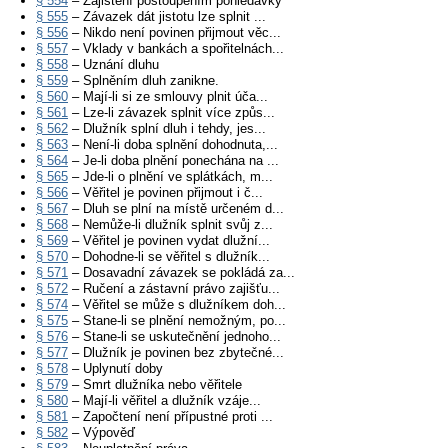
§ 554
– Zajištění postoupením pohledávky
§ 555
– Závazek dát jistotu lze splnit ...
§ 556
– Nikdo není povinen přijmout věc...
§ 557
– Vklady v bankách a spořitelnách...
§ 558
– Uznání dluhu
§ 559
– Splněním dluh zanikne.
§ 560
– Mají-li si ze smlouvy plnit úča...
§ 561
– Lze-li závazek splnit více způs...
§ 562
– Dlužník splní dluh i tehdy, jes...
§ 563
– Není-li doba splnění dohodnuta,...
§ 564
– Je-li doba plnění ponechána na ...
§ 565
– Jde-li o plnění ve splátkách, m...
§ 566
– Věřitel je povinen přijmout i č...
§ 567
– Dluh se plní na místě určeném d...
§ 568
– Nemůže-li dlužník splnit svůj z...
§ 569
– Věřitel je povinen vydat dlužní...
§ 570
– Dohodne-li se věřitel s dlužník...
§ 571
– Dosavadní závazek se pokládá za...
§ 572
– Ručení a zástavní právo zajišťu...
§ 574
– Věřitel se může s dlužníkem doh...
§ 575
– Stane-li se plnění nemožným, po...
§ 576
– Stane-li se uskutečnění jednoho...
§ 577
– Dlužník je povinen bez zbytečné...
§ 578
– Uplynutí doby
§ 579
– Smrt dlužníka nebo věřitele
§ 580
– Mají-li věřitel a dlužník vzáje...
§ 581
– Započtení není přípustné proti ...
§ 582
– Výpověď