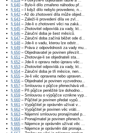
§ 639
– Poskytne-li objednatel řádně a ...
§ 640
– Bylo-li dílo zmařeno náhodou př...
§ 641
– I když dílo nebylo provedeno, n...
§ 642
– Až do zhotovení díla může objed...
§ 643
– Záleží-li provedení díla ve zvl...
§ 644
– Jde-li o zhotovení věci na zaká...
§ 645
– Zhotovitel odpovídá za vady, kt...
§ 646
– Záruční doba je šest měsíců.
§ 647
– Záruční doba začíná běžet ode d...
§ 648
– Jde-li o vadu, kterou lze odstr...
§ 649
– Práva z odpovědnosti za vady mu...
§ 650
– Objednavatel je povinen převzít...
§ 651
– Zhotovuje-li se objednateli sta...
§ 652
– Jde-li o opravu nebo úpravu věc...
§ 653
– Zhotovitel odpovídá za vady, kt...
§ 654
– Záruční doba je tři měsíce, nen...
§ 655
– Je-li věc opravena nebo upraven...
§ 656
– Objednatel je povinen vyzvednou...
§ 657
– Smlouvou o půjčce přenechává vě...
§ 658
– Při půjčce peněžité lze dohodno...
§ 659
– Smlouvou o výpůjčce vznikne vyp...
§ 660
– Půjčitel je povinen předat vypů...
§ 661
– Vypůjčitel je oprávněn užívat v...
§ 662
– Vypůjčitel je povinen věc vráti...
§ 663
– Nájemní smlouvou pronajímatel p...
§ 664
– Pronajímatel je povinen přenech...
§ 665
– Nájemce je oprávněn užívat věc ...
§ 666
– Nájemce je oprávněn dát pronaja...