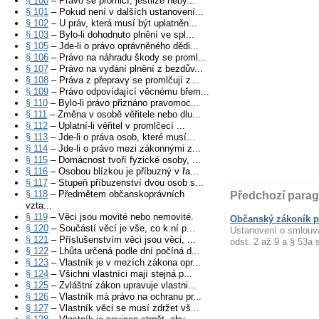
§ 100
– Právo se promlčí, jestliže neby...
§ 101
– Pokud není v dalších ustanovení...
§ 102
– U práv, která musí být uplatněn...
§ 103
– Bylo-li dohodnuto plnění ve spl...
§ 105
– Jde-li o právo oprávněného dědi...
§ 106
– Právo na náhradu škody se proml...
§ 107
– Právo na vydání plnění z bezdův...
§ 108
– Práva z přepravy se promlčují z...
§ 109
– Právo odpovídající věcnému břem...
§ 110
– Bylo-li právo přiznáno pravomoc...
§ 111
– Změna v osobě věřitele nebo dlu...
§ 112
– Uplatní-li věřitel v promlčecí ...
§ 113
– Jde-li o práva osob, které musí...
§ 114
– Jde-li o právo mezi zákonnými z...
§ 115
– Domácnost tvoří fyzické osoby, ...
§ 116
– Osobou blízkou je příbuzný v řa...
§ 117
– Stupeň příbuzenství dvou osob s...
§ 118
– Předmětem občanskoprávních
Předchozí parag
vzta...
§ 119
– Věci jsou movité nebo nemovité.
Občanský zákoník pa
§ 120
– Součástí věcí je vše, co k ní p...
Ustanovení o smlouv
§ 121
– Příslušenstvím věci jsou věci, ...
odst. 2 až 9 a § 53a
§ 122
– Lhůta určená podle dní počíná d...
§ 123
– Vlastník je v mezích zákona opr...
§ 124
– Všichni vlastníci mají stejná p...
§ 125
– Zvláštní zákon upravuje vlastni...
§ 126
– Vlastník má právo na ochranu pr...
§ 127
– Vlastník věci se musí zdržet vš...