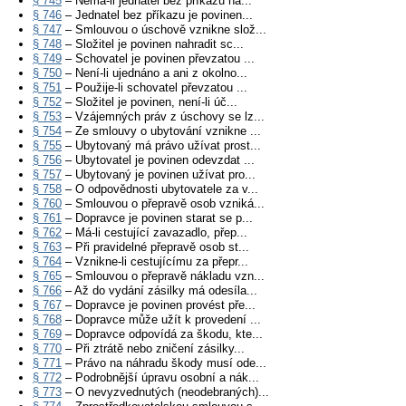
§ 745
– Nemá-li jednatel bez příkazu ná...
§ 746
– Jednatel bez příkazu je povinen...
§ 747
– Smlouvou o úschově vznikne slož...
§ 748
– Složitel je povinen nahradit sc...
§ 749
– Schovatel je povinen převzatou ...
§ 750
– Není-li ujednáno a ani z okolno...
§ 751
– Použije-li schovatel převzatou ...
§ 752
– Složitel je povinen, není-li úč...
§ 753
– Vzájemných práv z úschovy se lz...
§ 754
– Ze smlouvy o ubytování vznikne ...
§ 755
– Ubytovaný má právo užívat prost...
§ 756
– Ubytovatel je povinen odevzdat ...
§ 757
– Ubytovaný je povinen užívat pro...
§ 758
– O odpovědnosti ubytovatele za v...
§ 760
– Smlouvou o přepravě osob vzniká...
§ 761
– Dopravce je povinen starat se p...
§ 762
– Má-li cestující zavazadlo, přep...
§ 763
– Při pravidelné přepravě osob st...
§ 764
– Vznikne-li cestujícímu za přepr...
§ 765
– Smlouvou o přepravě nákladu vzn...
§ 766
– Až do vydání zásilky má odesíla...
§ 767
– Dopravce je povinen provést pře...
§ 768
– Dopravce může užít k provedení ...
§ 769
– Dopravce odpovídá za škodu, kte...
§ 770
– Při ztrátě nebo zničení zásilky...
§ 771
– Právo na náhradu škody musí ode...
§ 772
– Podrobnější úpravu osobní a nák...
§ 773
– O nevyzvednutých (neodebraných)...