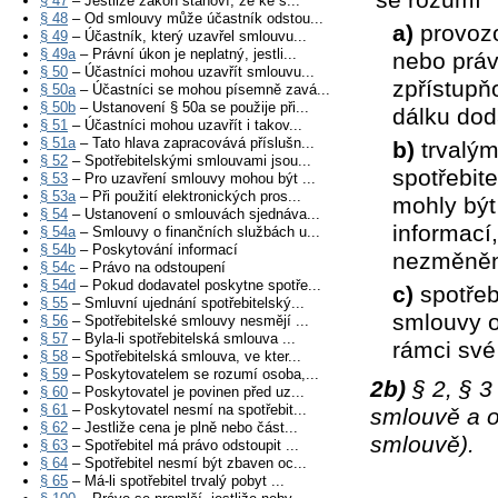
§ 47
– Jestliže zákon stanoví, že ke s...
§ 48
– Od smlouvy může účastník odstou...
a)
provozo
§ 49
– Účastník, který uzavřel smlouvu...
§ 49a
– Právní úkon je neplatný, jestli...
nebo práv
§ 50
– Účastníci mohou uzavřít smlouvu...
zpřístupň
§ 50a
– Účastníci se mohou písemně zavá...
§ 50b
– Ustanovení § 50a se použije při...
dálku dod
§ 51
– Účastníci mohou uzavřít i takov...
§ 51a
– Tato hlava zapracovává příslušn...
b)
trvalým
§ 52
– Spotřebitelskými smlouvami jsou...
spotřebit
§ 53
– Pro uzavření smlouvy mohou být ...
§ 53a
– Při použití elektronických pros...
mohly být
§ 54
– Ustanovení o smlouvách sjednáva...
informací
§ 54a
– Smlouvy o finančních službách u...
§ 54b
– Poskytování informací
nezměněn
§ 54c
– Právo na odstoupení
§ 54d
– Pokud dodavatel poskytne spotře...
c)
spotřeb
§ 55
– Smluvní ujednání spotřebitelský...
smlouvy o
§ 56
– Spotřebitelské smlouvy nesmějí ...
§ 57
– Byla-li spotřebitelská smlouva ...
rámci své
§ 58
– Spotřebitelská smlouva, ve kter...
§ 59
– Poskytovatelem se rozumí osoba,...
2b)
§ 2, § 3
§ 60
– Poskytovatel je povinen před uz...
§ 61
– Poskytovatel nesmí na spotřebit...
smlouvě a o
§ 62
– Jestliže cena je plně nebo část...
smlouvě).
§ 63
– Spotřebitel má právo odstoupit ...
§ 64
– Spotřebitel nesmí být zbaven oc...
§ 65
– Má-li spotřebitel trvalý pobyt ...