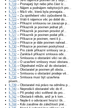
§ 718
– Je-li nájemce povinen se z obyt...
§ 719
– Pronajatý byt nebo jeho část lz...
§ 720
– Nájem a podnájem nebytových pro...
§ 721
– Má-li věc, která byla pronajata...
§ 722
– Za opotřebení věci způsobené řá...
§ 723
– Vrátí-li nájemce věc po době do...
§ 724
– Příkazní smlouvou se zavazuje p...
§ 725
– Příkazník je povinen jednat při...
§ 726
– Příkazník je povinen provést př...
§ 727
– Příkazník je povinen podat přík...
§ 728
– Příkazce je povinen, není-li ji...
§ 729
– Příkazce je dále povinen nahrad...
§ 730
– Příkazce je povinen poskytnout ...
§ 731
– Pro zánik příkazní smlouvy se p...
§ 732
– Zanikla-li příkazní smlouva odv...
§ 733
– Smlouvou o obstarání věci se ob...
§ 734
– O uzavření smlouvy musí obstara...
§ 735
– Objednatel může až do obstarání...
§ 736
– Obstaratel je povinen při obsta...
§ 737
– Smlouvou o obstarání prodeje vě...
§ 738
– Smlouva musí být uzavřena
písem...
§ 739
– Obstaratel má právo na odměnu p...
§ 740
– Neprodá-li obstaratel věc do tř...
§ 741
– Při prodeji věci svěřené do pro...
§ 742
– Obstará-li někdo, aniž je k tom...
§ 743
– Nejde-li o odvrácení hrozící šk...
§ 744
– Kdo zasáhne do záležitostí jiné...