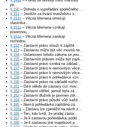
§ 149a
– Pokud se dohody mezi manžely
po...
§ 150
– Dohoda o vypořádání společného ...
§ 151
– Jestliže za trvání manželství s...
§ 151n
– Věcná břemena omezují
vlastníka...
§ 151o
– Věcná břemena vznikají
písemnou...
§ 151p
– Věcná břemena zanikají
rozhodnu...
§ 152
– Zástavní právo slouží k zajiště...
§ 153
– Zástavou může být věc movitá ne...
§ 154
– Ustanovení tohoto zákona se pou...
§ 155
– Zástavním právem může být zajiš...
§ 156
– Zástavní právo vzniká na základ...
§ 157
– Zástavní právo k nemovitým věce...
§ 158
– Zástavní právo k nemovitým věce...
§ 159
– Zástavní právo k pohledávce vzn...
§ 160
– Zástavní právo na základě rozho...
§ 161
– Dá-li někdo do zástavy cizí mov...
§ 162
– Zástavní věřitel, jemuž byla zá...
§ 163
– Zástavní dlužník je povinen zdr...
§ 164
– Zástavní právo působí vůči každ...
§ 165
– Není-li pohledávka zajištěná zá...
§ 165a
– Zástavu lze zpeněžit na návrh z...
§ 166
– Ten, kdo tvrdí, že prodej zásta...
§ 167
– Je-li zástavou pohledávka, podd...
§ 168
– Je-li zástavou jiné majetkové p...