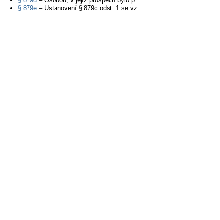
§ 879d
– Osobou, v jejíž prospěch bylo p...
§ 879e
– Ustanovení § 879c odst. 1 se vz...