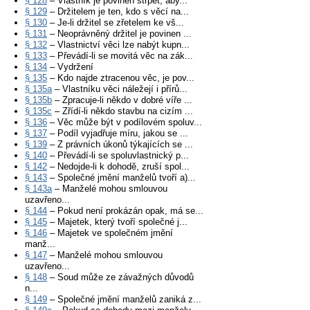
§ 128
– Vlastník je povinen strpět, aby...
§ 129
– Držitelem je ten, kdo s věcí na...
§ 130
– Je-li držitel se zřetelem ke vš...
§ 131
– Neoprávněný držitel je povinen ...
§ 132
– Vlastnictví věci lze nabýt kupn...
§ 133
– Převádí-li se movitá věc na zák...
§ 134
– Vydržení
§ 135
– Kdo najde ztracenou věc, je pov...
§ 135a
– Vlastníku věci náležejí i přírů...
§ 135b
– Zpracuje-li někdo v dobré víře ...
§ 135c
– Zřídí-li někdo stavbu na cizím ...
§ 136
– Věc může být v podílovém spoluv...
§ 137
– Podíl vyjadřuje míru, jakou se ...
§ 139
– Z právních úkonů týkajících se ...
§ 140
– Převádí-li se spoluvlastnický p...
§ 142
– Nedojde-li k dohodě, zruší spol...
§ 143
– Společné jmění manželů tvoří a)...
§ 143a
– Manželé mohou smlouvou
uzavřeno...
§ 144
– Pokud není prokázán opak, má se...
§ 145
– Majetek, který tvoří společné j...
§ 146
– Majetek ve společném jmění
manž...
§ 147
– Manželé mohou smlouvou
uzavřeno...
§ 148
– Soud může ze závažných důvodů
n...
§ 149
– Společné jmění manželů zaniká z...