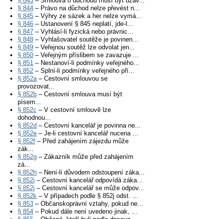
§ 843
– Smlouva o důchodu musí být uzav...
§ 844
– Právo na důchod nelze převést n...
§ 845
– Výhry ze sázek a her nelze vymá...
§ 846
– Ustanovení § 845 neplatí, jde-l...
§ 847
– Vyhlásí-li fyzická nebo právnic...
§ 848
– Vyhlašovatel soutěže je povinen...
§ 849
– Veřejnou soutěž lze odvolat jen...
§ 850
– Veřejným příslibem se zavazuje ...
§ 851
– Nestanoví-li podmínky veřejného...
§ 852
– Splní-li podmínky veřejného pří...
§ 852a
– Cestovní smlouvou se
provozovat...
§ 852b
– Cestovní smlouva musí být
písem...
§ 852c
– V cestovní smlouvě lze
dohodnou...
§ 852d
– Cestovní kancelář je povinna ne...
§ 852e
– Je-li cestovní kancelář nucena ...
§ 852f
– Před zahájením zájezdu může
zák...
§ 852g
– Zákazník může před zahájením
zá...
§ 852h
– Není-li důvodem odstoupení záka...
§ 852i
– Cestovní kancelář odpovídá záka...
§ 852j
– Cestovní kancelář se může odpov...
§ 852k
– V případech podle § 852j odst. ...
§ 853
– Občanskoprávní vztahy, pokud ne...
§ 854
– Pokud dále není uvedeno jinak, ...