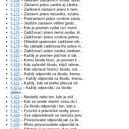
§ 169
– Ujednání zástavních smluv, doho...
§ 170
– Zástavní právo zaniká a) zánike...
§ 171
– Zanikne-li zástavní právo k nem...
§ 172
– Zástavní právo nezaniká, vztahu...
§ 173
– Podzástavní právo vznikne zasta...
§ 174
– Jestliže zástavní věřitel (podz...
§ 175
– Kdo je povinen vydat cizí movit...
§ 176
– Zadržovací právo nemá osoba, kt...
§ 177
– Zadržovací právo vznikne jednos...
§ 178
– Ohledně opatrování zadržené věc...
§ 179
– Na základě zadržovacího práva m...
§ 180
– Zadržovací právo zaniká zánikem...
§ 415
– Každý je povinen počínat si tak...
§ 417
– Komu škoda hrozí, je povinen k ...
§ 418
– Kdo způsobil škodu, když odvrac...
§ 419
– Kdo odvracel hrozící škodu, má ...
§ 420
– Každý odpovídá za škodu, kterou...
§ 420a
– Každý odpovídá za škodu, kterou...
§ 421
– Každý, kdo od jiného převzal vě...
§ 421a
– Každý odpovídá i za škodu
způso...
§ 422
– Nezletilý nebo ten, kdo je stiž...
§ 423
– Kdo se uvede vlastní vinou do t...
§ 424
– Za škodu odpovídá i ten, kdo ji...
§ 427
– Fyzické a právnické osoby provo...
§ 428
– Své odpovědnosti se nemůže prov...
§ 429
– Provozovatel odpovídá jak za šk...
§ 430
– Místo provozovatele odpovídá te...