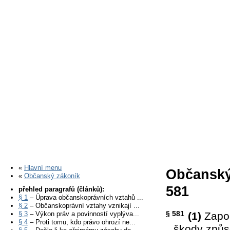
«
Hlavní menu
Občanský
«
Občanský zákoník
581
přehled paragrafů (článků):
§ 1
– Úprava občanskoprávních vztahů ...
§ 2
– Občanskoprávní vztahy vznikají ...
§ 581
§ 3
– Výkon práv a povinností vyplýva...
(1)
Započ
§ 4
– Proti tomu, kdo právo ohrozí ne...
škody způs