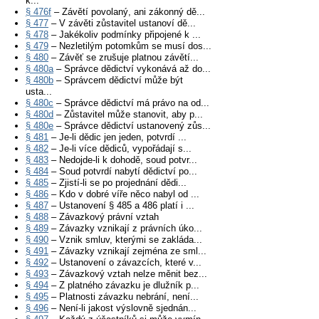
k...
§ 476f
– Závětí povolaný, ani zákonný dě...
§ 477
– V závěti zůstavitel ustanoví dě...
§ 478
– Jakékoliv podmínky připojené k ...
§ 479
– Nezletilým potomkům se musí dos...
§ 480
– Závěť se zrušuje platnou závětí...
§ 480a
– Správce dědictví vykonává až do...
§ 480b
– Správcem dědictví může být
usta...
§ 480c
– Správce dědictví má právo na od...
§ 480d
– Zůstavitel může stanovit, aby p...
§ 480e
– Správce dědictví ustanovený zůs...
§ 481
– Je-li dědic jen jeden, potvrdí ...
§ 482
– Je-li více dědiců, vypořádají s...
§ 483
– Nedojde-li k dohodě, soud potvr...
§ 484
– Soud potvrdí nabytí dědictví po...
§ 485
– Zjistí-li se po projednání dědi...
§ 486
– Kdo v dobré víře něco nabyl od ...
§ 487
– Ustanovení § 485 a 486 platí i ...
§ 488
– Závazkový právní vztah
§ 489
– Závazky vznikají z právních úko...
§ 490
– Vznik smluv, kterými se zakláda...
§ 491
– Závazky vznikají zejména ze sml...
§ 492
– Ustanovení o závazcích, které v...
§ 493
– Závazkový vztah nelze měnit bez...
§ 494
– Z platného závazku je dlužník p...
§ 495
– Platnosti závazku nebrání, není...
§ 496
– Není-li jakost výslovně sjednán...