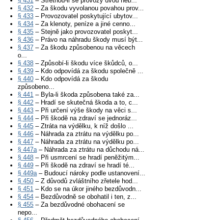
§ 431
– Střetnou-li se provozy dvou neb...
§ 432
– Za škodu vyvolanou povahou prov...
§ 433
– Provozovatel poskytující ubytov...
§ 434
– Za klenoty, peníze a jiné cenno...
§ 435
– Stejně jako provozovatel poskyt...
§ 436
– Právo na náhradu škody musí být...
§ 437
– Za škodu způsobenou na věcech
o...
§ 438
– Způsobí-li škodu více škůdců, o...
§ 439
– Kdo odpovídá za škodu společně ...
§ 440
– Kdo odpovídá za škodu
způsobeno...
§ 441
– Byla-li škoda způsobena také za...
§ 442
– Hradí se skutečná škoda a to, c...
§ 443
– Při určení výše škody na věci s...
§ 444
– Při škodě na zdraví se jednoráz...
§ 445
– Ztráta na výdělku, k níž došlo ...
§ 446
– Náhrada za ztrátu na výdělku po...
§ 447
– Náhrada za ztrátu na výdělku po...
§ 447a
– Náhrada za ztrátu na důchodu ná...
§ 448
– Při usmrcení se hradí peněžitým...
§ 449
– Při škodě na zdraví se hradí té...
§ 449a
– Budoucí nároky podle ustanovení...
§ 450
– Z důvodů zvláštního zřetele hod...
§ 451
– Kdo se na úkor jiného bezdůvodn...
§ 454
– Bezdůvodně se obohatil i ten, z...
§ 455
– Za bezdůvodné obohacení se
nepo...