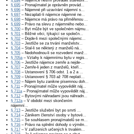
§ 694
– Nájemce nesmí provádět stavební...
§ 695
– Pronajímatel je oprávněn provád...
§ 696
– Nájemné při uzavírání nájemní s...
§ 697
– Nezaplatí-li nájemce nájemné ne...
§ 698
– Nájemce má právo na přiměřenou ...
§ 699
– Právo na slevu z nájemného nebo...
§ 700
– Byt může být ve společném nájmu...
§ 701
– Běžné věci, týkající se společn...
§ 702
– Dojde-li mezi společnými nájemc...
§ 703
– Jestliže se za trvání manželstv...
§ 704
– Stal-li se některý z manželů ná...
§ 705
– Nedohodnou-li se rozvedení manž...
§ 705a
– Vztahy k nájemnímu bytu v regis...
§ 706
– Jestliže nájemce zemře a nejde-...
§ 707
– Zemře-li jeden z manželů, kteří...
§ 708
– Ustanovení § 706 odst. 1 a 2 a ...
§ 709
– Ustanovení § 703 až 708 neplatí...
§ 710
– Nájem bytu zanikne písemnou doh...
§ 711
– Pronajímatel může vypovědět náj...
§ 711a
– Pronajímatel může vypovědět náj...
§ 712
– Bytovými náhradami jsou náhradn...
§ 712a
– V období mezi skončením
nájemní...
§ 713
– Jestliže služební byt po smrti ...
§ 714
– Zánikem členství osoby v bytové...
§ 715
– Se souhlasem pronajímatelů se m...
§ 716
– Právo na splnění dohody o výměn...
§ 717
– V zařízeních určených k trvalém...