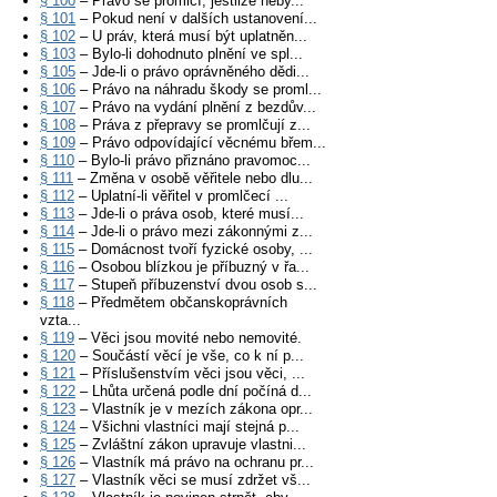
§ 100
– Právo se promlčí, jestliže neby...
§ 101
– Pokud není v dalších ustanovení...
§ 102
– U práv, která musí být uplatněn...
§ 103
– Bylo-li dohodnuto plnění ve spl...
§ 105
– Jde-li o právo oprávněného dědi...
§ 106
– Právo na náhradu škody se proml...
§ 107
– Právo na vydání plnění z bezdův...
§ 108
– Práva z přepravy se promlčují z...
§ 109
– Právo odpovídající věcnému břem...
§ 110
– Bylo-li právo přiznáno pravomoc...
§ 111
– Změna v osobě věřitele nebo dlu...
§ 112
– Uplatní-li věřitel v promlčecí ...
§ 113
– Jde-li o práva osob, které musí...
§ 114
– Jde-li o právo mezi zákonnými z...
§ 115
– Domácnost tvoří fyzické osoby, ...
§ 116
– Osobou blízkou je příbuzný v řa...
§ 117
– Stupeň příbuzenství dvou osob s...
§ 118
– Předmětem občanskoprávních
vzta...
§ 119
– Věci jsou movité nebo nemovité.
§ 120
– Součástí věcí je vše, co k ní p...
§ 121
– Příslušenstvím věci jsou věci, ...
§ 122
– Lhůta určená podle dní počíná d...
§ 123
– Vlastník je v mezích zákona opr...
§ 124
– Všichni vlastníci mají stejná p...
§ 125
– Zvláštní zákon upravuje vlastni...
§ 126
– Vlastník má právo na ochranu pr...
§ 127
– Vlastník věci se musí zdržet vš...