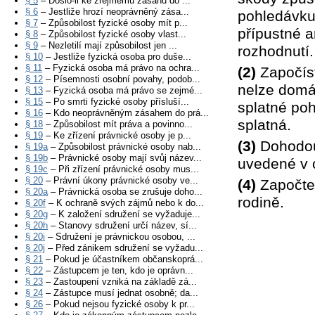
§ 5
– Došlo-li ke zřejmému zásahu do ...
§ 6
– Jestliže hrozí neoprávněný zása...
pohledávku
§ 7
– Způsobilost fyzické osoby mít p...
přípustné a
§ 8
– Způsobilost fyzické osoby vlast...
§ 9
– Nezletilí mají způsobilost jen ...
rozhodnutí.
§ 10
– Jestliže fyzická osoba pro duše...
§ 11
– Fyzická osoba má právo na ochra...
(2)
Započíst
§ 12
– Písemnosti osobní povahy, podob...
nelze domáh
§ 13
– Fyzická osoba má právo se zejmé...
§ 15
– Po smrti fyzické osoby přísluší...
splatné poh
§ 16
– Kdo neoprávněným zásahem do prá...
splatná.
§ 18
– Způsobilost mít práva a povinno...
§ 19
– Ke zřízení právnické osoby je p...
(3)
Dohodou 
§ 19a
– Způsobilost právnické osoby nab...
§ 19b
– Právnické osoby mají svůj název...
uvedené v o
§ 19c
– Při zřízení právnické osoby mus...
§ 20
– Právní úkony právnické osoby ve...
(4)
Započten
§ 20a
– Právnická osoba se zrušuje doho...
rodině.
§ 20f
– K ochraně svých zájmů nebo k do...
§ 20g
– K založení sdružení se vyžaduje...
§ 20h
– Stanovy sdružení určí název, sí...
§ 20i
– Sdružení je právnickou osobou, ...
§ 20j
– Před zánikem sdružení se vyžadu...
§ 21
– Pokud je účastníkem občanskoprá...
§ 22
– Zástupcem je ten, kdo je oprávn...
§ 23
– Zastoupení vzniká na základě zá...
§ 24
– Zástupce musí jednat osobně; da...
§ 26
– Pokud nejsou fyzické osoby k pr...