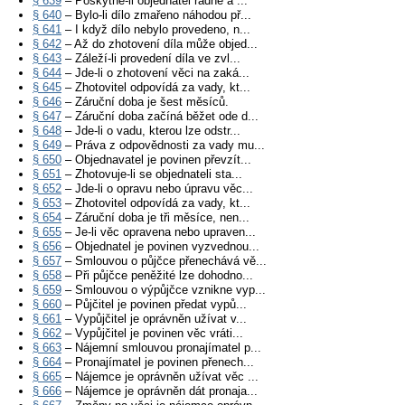
§ 639
– Poskytne-li objednatel řádně a ...
§ 640
– Bylo-li dílo zmařeno náhodou př...
§ 641
– I když dílo nebylo provedeno, n...
§ 642
– Až do zhotovení díla může objed...
§ 643
– Záleží-li provedení díla ve zvl...
§ 644
– Jde-li o zhotovení věci na zaká...
§ 645
– Zhotovitel odpovídá za vady, kt...
§ 646
– Záruční doba je šest měsíců.
§ 647
– Záruční doba začíná běžet ode d...
§ 648
– Jde-li o vadu, kterou lze odstr...
§ 649
– Práva z odpovědnosti za vady mu...
§ 650
– Objednavatel je povinen převzít...
§ 651
– Zhotovuje-li se objednateli sta...
§ 652
– Jde-li o opravu nebo úpravu věc...
§ 653
– Zhotovitel odpovídá za vady, kt...
§ 654
– Záruční doba je tři měsíce, nen...
§ 655
– Je-li věc opravena nebo upraven...
§ 656
– Objednatel je povinen vyzvednou...
§ 657
– Smlouvou o půjčce přenechává vě...
§ 658
– Při půjčce peněžité lze dohodno...
§ 659
– Smlouvou o výpůjčce vznikne vyp...
§ 660
– Půjčitel je povinen předat vypů...
§ 661
– Vypůjčitel je oprávněn užívat v...
§ 662
– Vypůjčitel je povinen věc vráti...
§ 663
– Nájemní smlouvou pronajímatel p...
§ 664
– Pronajímatel je povinen přenech...
§ 665
– Nájemce je oprávněn užívat věc ...
§ 666
– Nájemce je oprávněn dát pronaja...