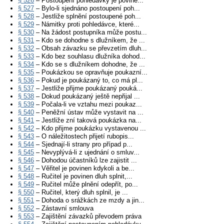
§ 526
– Postoupení pohledávky je povine...
§ 527
– Bylo-li sjednáno postoupení poh...
§ 528
– Jestliže splnění postoupené poh...
§ 529
– Námitky proti pohledávce, které...
§ 530
– Na žádost postupníka může postu...
§ 531
– Kdo se dohodne s dlužníkem, že ...
§ 532
– Obsah závazku se převzetím dluh...
§ 533
– Kdo bez souhlasu dlužníka dohod...
§ 534
– Kdo se s dlužníkem dohodne, že ...
§ 535
– Poukázkou se opravňuje poukazní...
§ 536
– Pokud je poukázaný to, co má pl...
§ 537
– Jestliže přijme poukázaný pouká...
§ 538
– Dokud poukázaný ještě nepřijal ...
§ 539
– Počala-li ve vztahu mezi poukaz...
§ 540
– Peněžní ústav může vystavit na ...
§ 541
– Jestliže zní taková poukázka na...
§ 542
– Kdo přijme poukázku vystavenou ...
§ 543
– O náležitostech přijetí rubopis...
§ 544
– Sjednají-li strany pro případ p...
§ 545
– Nevyplývá-li z ujednání o smluv...
§ 546
– Dohodou účastníků lze zajistit ...
§ 547
– Věřitel je povinen kdykoli a be...
§ 548
– Ručitel je povinen dluh splnit,...
§ 549
– Ručitel může plnění odepřít, po...
§ 550
– Ručitel, který dluh splnil, je ...
§ 551
– Dohoda o srážkách ze mzdy a jin...
§ 552
– Zástavní smlouva
§ 553
– Zajištění závazků převodem práva