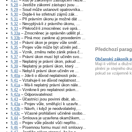
§ 27
– Kdo je zákonným zástupcem nezle...
§ 28
– Jestliže zákonní zástupci jsou ...
§ 29
– Soud může ustanovit opatrovníka...
§ 30
– Dojde-li ke střetnutí zájmů zák...
§ 31
– Při právním úkonu je možné dát ...
§ 32
– Nevyplývá-li z právního úkonu, ...
§ 33
– Překročil-li zmocněnec své oprá...
§ 33a
– Zmocněnec je oprávněn udělit pl...
§ 33b
– Plná moc zanikne a) provedením ...
§ 34
– Právní úkon je projev vůle směř...
§ 35
– Projev vůle může být učiněn jed...
Předchozí parag
§ 36
– Vznik, změnu nebo zánik práva č...
§ 37
– Právní úkon musí být učiněn svo...
Občanský zákoník p
§ 38
– Neplatný je právní úkon, pokud ...
Mají-li věřitel a dluž
§ 39
– Neplatný je právní úkon, který ...
plnění je stejného d
§ 40
– Nebyl-li právní úkon učiněn ve ...
pokud se vzájemně kr
§ 40a
– Jde-li o důvod neplatnosti práv...
§ 41
– Vztahuje-li se důvod neplatnost...
§ 41a
– Má-li neplatný právní úkon nále...
§ 42
– Vznikne-li pro neplatnost právn...
§ 42a
– Odporovatelnost
§ 43
– Účastníci jsou povinni dbát, ab...
§ 43a
– Projev vůle, směřující k uzavře...
§ 43b
– Návrh, i když je neodvolatelný,...
§ 43c
– Včasné prohlášení učiněné osobo...
§ 44
– Smlouva je uzavřena okamžikem, ...
§ 45
– Projev vůle působí vůči nepříto...
§ 46
– Písemnou formu musí mít smlouvy...