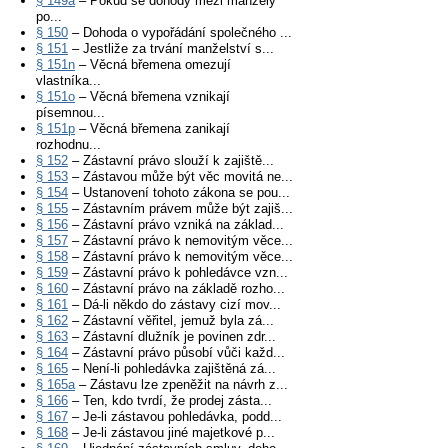
§ 149a
– Pokud se dohody mezi manžely
po...
§ 150
– Dohoda o vypořádání společného ...
§ 151
– Jestliže za trvání manželství s...
§ 151n
– Věcná břemena omezují
vlastníka...
§ 151o
– Věcná břemena vznikají
písemnou...
§ 151p
– Věcná břemena zanikají
rozhodnu...
§ 152
– Zástavní právo slouží k zajiště...
§ 153
– Zástavou může být věc movitá ne...
§ 154
– Ustanovení tohoto zákona se pou...
§ 155
– Zástavním právem může být zajiš...
§ 156
– Zástavní právo vzniká na základ...
§ 157
– Zástavní právo k nemovitým věce...
§ 158
– Zástavní právo k nemovitým věce...
§ 159
– Zástavní právo k pohledávce vzn...
§ 160
– Zástavní právo na základě rozho...
§ 161
– Dá-li někdo do zástavy cizí mov...
§ 162
– Zástavní věřitel, jemuž byla zá...
§ 163
– Zástavní dlužník je povinen zdr...
§ 164
– Zástavní právo působí vůči každ...
§ 165
– Není-li pohledávka zajištěná zá...
§ 165a
– Zástavu lze zpeněžit na návrh z...
§ 166
– Ten, kdo tvrdí, že prodej zásta...
§ 167
– Je-li zástavou pohledávka, podd...
§ 168
– Je-li zástavou jiné majetkové p...