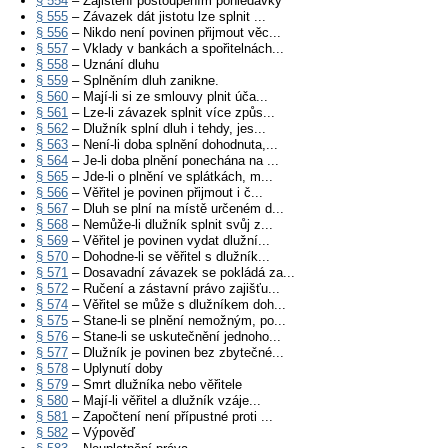
§ 554
– Zajištění postoupením pohledávky
§ 555
– Závazek dát jistotu lze splnit ...
§ 556
– Nikdo není povinen přijmout věc...
§ 557
– Vklady v bankách a spořitelnách...
§ 558
– Uznání dluhu
§ 559
– Splněním dluh zanikne.
§ 560
– Mají-li si ze smlouvy plnit úča...
§ 561
– Lze-li závazek splnit více způs...
§ 562
– Dlužník splní dluh i tehdy, jes...
§ 563
– Není-li doba splnění dohodnuta,...
§ 564
– Je-li doba plnění ponechána na ...
§ 565
– Jde-li o plnění ve splátkách, m...
§ 566
– Věřitel je povinen přijmout i č...
§ 567
– Dluh se plní na místě určeném d...
§ 568
– Nemůže-li dlužník splnit svůj z...
§ 569
– Věřitel je povinen vydat dlužní...
§ 570
– Dohodne-li se věřitel s dlužník...
§ 571
– Dosavadní závazek se pokládá za...
§ 572
– Ručení a zástavní právo zajišťu...
§ 574
– Věřitel se může s dlužníkem doh...
§ 575
– Stane-li se plnění nemožným, po...
§ 576
– Stane-li se uskutečnění jednoho...
§ 577
– Dlužník je povinen bez zbytečné...
§ 578
– Uplynutí doby
§ 579
– Smrt dlužníka nebo věřitele
§ 580
– Mají-li věřitel a dlužník vzáje...
§ 581
– Započtení není přípustné proti ...
§ 582
– Výpověď