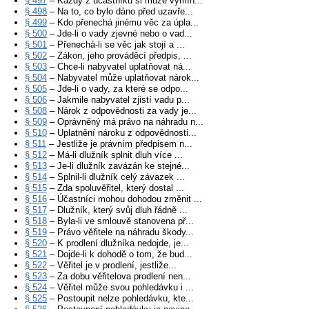
§ 497
– Každý z účastníků si může vymín...
§ 498
– Na to, co bylo dáno před uzavře...
§ 499
– Kdo přenechá jinému věc za úpla...
§ 500
– Jde-li o vady zjevné nebo o vad...
§ 501
– Přenechá-li se věc jak stojí a ...
§ 502
– Zákon, jeho prováděcí předpis, ...
§ 503
– Chce-li nabyvatel uplatňovat ná...
§ 504
– Nabyvatel může uplatňovat nárok...
§ 505
– Jde-li o vady, za které se odpo...
§ 506
– Jakmile nabyvatel zjistí vadu p...
§ 508
– Nárok z odpovědnosti za vady je...
§ 509
– Oprávněný má právo na náhradu n...
§ 510
– Uplatnění nároku z odpovědnosti...
§ 511
– Jestliže je právním předpisem n...
§ 512
– Má-li dlužník splnit dluh více ...
§ 513
– Je-li dlužník zavázán ke stejné...
§ 514
– Splnil-li dlužník celý závazek ...
§ 515
– Zda spoluvěřitel, který dostal ...
§ 516
– Účastníci mohou dohodou změnit ...
§ 517
– Dlužník, který svůj dluh řádně ...
§ 518
– Byla-li ve smlouvě stanovena př...
§ 519
– Právo věřitele na náhradu škody...
§ 520
– K prodlení dlužníka nedojde, je...
§ 521
– Dojde-li k dohodě o tom, že bud...
§ 522
– Věřitel je v prodlení, jestliže...
§ 523
– Za dobu věřitelova prodlení nen...
§ 524
– Věřitel může svou pohledávku i ...
§ 525
– Postoupit nelze pohledávku, kte...