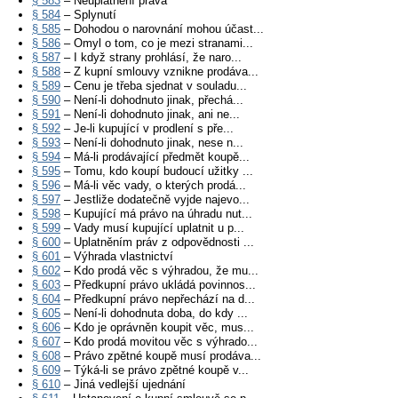
§ 583
– Neuplatnění práva
§ 584
– Splynutí
§ 585
– Dohodou o narovnání mohou účast...
§ 586
– Omyl o tom, co je mezi stranami...
§ 587
– I když strany prohlásí, že naro...
§ 588
– Z kupní smlouvy vznikne prodáva...
§ 589
– Cenu je třeba sjednat v souladu...
§ 590
– Není-li dohodnuto jinak, přechá...
§ 591
– Není-li dohodnuto jinak, ani ne...
§ 592
– Je-li kupující v prodlení s pře...
§ 593
– Není-li dohodnuto jinak, nese n...
§ 594
– Má-li prodávající předmět koupě...
§ 595
– Tomu, kdo koupí budoucí užitky ...
§ 596
– Má-li věc vady, o kterých prodá...
§ 597
– Jestliže dodatečně vyjde najevo...
§ 598
– Kupující má právo na úhradu nut...
§ 599
– Vady musí kupující uplatnit u p...
§ 600
– Uplatněním práv z odpovědnosti ...
§ 601
– Výhrada vlastnictví
§ 602
– Kdo prodá věc s výhradou, že mu...
§ 603
– Předkupní právo ukládá povinnos...
§ 604
– Předkupní právo nepřechází na d...
§ 605
– Není-li dohodnuta doba, do kdy ...
§ 606
– Kdo je oprávněn koupit věc, mus...
§ 607
– Kdo prodá movitou věc s výhrado...
§ 608
– Právo zpětné koupě musí prodáva...
§ 609
– Týká-li se právo zpětné koupě v...
§ 610
– Jiná vedlejší ujednání