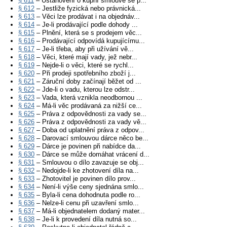
§ 611
– Ustanovení o kupní smlouvě se p...
§ 612
– Jestliže fyzická nebo právnická...
§ 613
– Věci lze prodávat i na objednáv...
§ 614
– Je-li prodávající podle dohody ...
§ 615
– Plnění, která se s prodejem věc...
§ 616
– Prodávající odpovídá kupujícímu...
§ 617
– Je-li třeba, aby při užívání vě...
§ 618
– Věci, které mají vady, jež nebr...
§ 619
– Nejde-li o věci, které se rychl...
§ 620
– Při prodeji spotřebního zboží j...
§ 621
– Záruční doby začínají běžet od ...
§ 622
– Jde-li o vadu, kterou lze odstr...
§ 623
– Vada, která vznikla neodbornou ...
§ 624
– Má-li věc prodávaná za nižší ce...
§ 625
– Práva z odpovědnosti za vady se...
§ 626
– Práva z odpovědnosti za vady vě...
§ 627
– Doba od uplatnění práva z odpov...
§ 628
– Darovací smlouvou dárce něco be...
§ 629
– Dárce je povinen při nabídce da...
§ 630
– Dárce se může domáhat vrácení d...
§ 631
– Smlouvou o dílo zavazuje se obj...
§ 632
– Nedojde-li ke zhotovení díla na...
§ 633
– Zhotovitel je povinen dílo prov...
§ 634
– Není-li výše ceny sjednána smlo...
§ 635
– Byla-li cena dohodnuta podle ro...
§ 636
– Nelze-li cenu při uzavření smlo...
§ 637
– Má-li objednatelem dodaný mater...
§ 638
– Je-li k provedení díla nutná so...