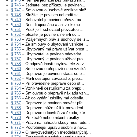
§ 745
– Nemá-li jednatel bez příkazu ná...
§ 746
– Jednatel bez příkazu je povinen...
§ 747
– Smlouvou o úschově vznikne slož...
§ 748
– Složitel je povinen nahradit sc...
§ 749
– Schovatel je povinen převzatou ...
§ 750
– Není-li ujednáno a ani z okolno...
§ 751
– Použije-li schovatel převzatou ...
§ 752
– Složitel je povinen, není-li úč...
§ 753
– Vzájemných práv z úschovy se lz...
§ 754
– Ze smlouvy o ubytování vznikne ...
§ 755
– Ubytovaný má právo užívat prost...
§ 756
– Ubytovatel je povinen odevzdat ...
§ 757
– Ubytovaný je povinen užívat pro...
§ 758
– O odpovědnosti ubytovatele za v...
§ 760
– Smlouvou o přepravě osob vzniká...
§ 761
– Dopravce je povinen starat se p...
§ 762
– Má-li cestující zavazadlo, přep...
§ 763
– Při pravidelné přepravě osob st...
§ 764
– Vznikne-li cestujícímu za přepr...
§ 765
– Smlouvou o přepravě nákladu vzn...
§ 766
– Až do vydání zásilky má odesíla...
§ 767
– Dopravce je povinen provést pře...
§ 768
– Dopravce může užít k provedení ...
§ 769
– Dopravce odpovídá za škodu, kte...
§ 770
– Při ztrátě nebo zničení zásilky...
§ 771
– Právo na náhradu škody musí ode...
§ 772
– Podrobnější úpravu osobní a nák...
§ 773
– O nevyzvednutých (neodebraných)...