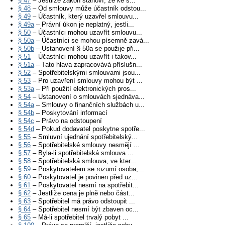
§ 47
– Jestliže zákon stanoví, že ke s...
§ 48
– Od smlouvy může účastník odstou...
§ 49
– Účastník, který uzavřel smlouvu...
§ 49a
– Právní úkon je neplatný, jestli...
§ 50
– Účastníci mohou uzavřít smlouvu...
§ 50a
– Účastníci se mohou písemně zavá...
§ 50b
– Ustanovení § 50a se použije při...
§ 51
– Účastníci mohou uzavřít i takov...
§ 51a
– Tato hlava zapracovává příslušn...
§ 52
– Spotřebitelskými smlouvami jsou...
§ 53
– Pro uzavření smlouvy mohou být ...
§ 53a
– Při použití elektronických pros...
§ 54
– Ustanovení o smlouvách sjednáva...
§ 54a
– Smlouvy o finančních službách u...
§ 54b
– Poskytování informací
§ 54c
– Právo na odstoupení
§ 54d
– Pokud dodavatel poskytne spotře...
§ 55
– Smluvní ujednání spotřebitelský...
§ 56
– Spotřebitelské smlouvy nesmějí ...
§ 57
– Byla-li spotřebitelská smlouva ...
§ 58
– Spotřebitelská smlouva, ve kter...
§ 59
– Poskytovatelem se rozumí osoba,...
§ 60
– Poskytovatel je povinen před uz...
§ 61
– Poskytovatel nesmí na spotřebit...
§ 62
– Jestliže cena je plně nebo část...
§ 63
– Spotřebitel má právo odstoupit ...
§ 64
– Spotřebitel nesmí být zbaven oc...
§ 65
– Má-li spotřebitel trvalý pobyt ...