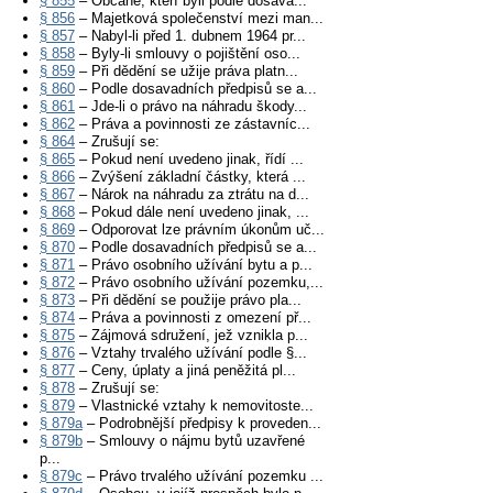
§ 855
– Občané, kteří byli podle dosava...
§ 856
– Majetková společenství mezi man...
§ 857
– Nabyl-li před 1. dubnem 1964 pr...
§ 858
– Byly-li smlouvy o pojištění oso...
§ 859
– Při dědění se užije práva platn...
§ 860
– Podle dosavadních předpisů se a...
§ 861
– Jde-li o právo na náhradu škody...
§ 862
– Práva a povinnosti ze zástavníc...
§ 864
– Zrušují se:
§ 865
– Pokud není uvedeno jinak, řídí ...
§ 866
– Zvýšení základní částky, která ...
§ 867
– Nárok na náhradu za ztrátu na d...
§ 868
– Pokud dále není uvedeno jinak, ...
§ 869
– Odporovat lze právním úkonům uč...
§ 870
– Podle dosavadních předpisů se a...
§ 871
– Právo osobního užívání bytu a p...
§ 872
– Právo osobního užívání pozemku,...
§ 873
– Při dědění se použije právo pla...
§ 874
– Práva a povinnosti z omezení př...
§ 875
– Zájmová sdružení, jež vznikla p...
§ 876
– Vztahy trvalého užívání podle §...
§ 877
– Ceny, úplaty a jiná peněžitá pl...
§ 878
– Zrušují se:
§ 879
– Vlastnické vztahy k nemovitoste...
§ 879a
– Podrobnější předpisy k proveden...
§ 879b
– Smlouvy o nájmu bytů uzavřené
p...
§ 879c
– Právo trvalého užívání pozemku ...