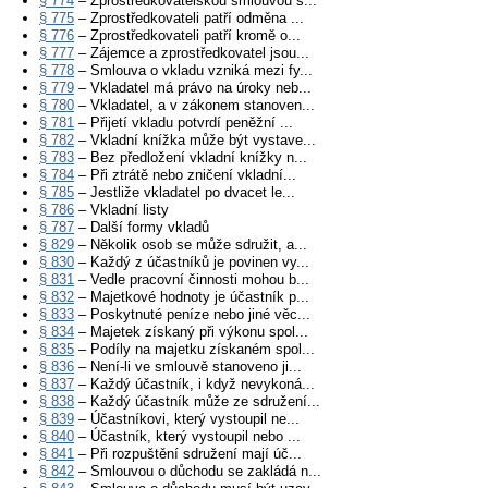
§ 774
– Zprostředkovatelskou smlouvou s...
§ 775
– Zprostředkovateli patří odměna ...
§ 776
– Zprostředkovateli patří kromě o...
§ 777
– Zájemce a zprostředkovatel jsou...
§ 778
– Smlouva o vkladu vzniká mezi fy...
§ 779
– Vkladatel má právo na úroky neb...
§ 780
– Vkladatel, a v zákonem stanoven...
§ 781
– Přijetí vkladu potvrdí peněžní ...
§ 782
– Vkladní knížka může být vystave...
§ 783
– Bez předložení vkladní knížky n...
§ 784
– Při ztrátě nebo zničení vkladní...
§ 785
– Jestliže vkladatel po dvacet le...
§ 786
– Vkladní listy
§ 787
– Další formy vkladů
§ 829
– Několik osob se může sdružit, a...
§ 830
– Každý z účastníků je povinen vy...
§ 831
– Vedle pracovní činnosti mohou b...
§ 832
– Majetkové hodnoty je účastník p...
§ 833
– Poskytnuté peníze nebo jiné věc...
§ 834
– Majetek získaný při výkonu spol...
§ 835
– Podíly na majetku získaném spol...
§ 836
– Není-li ve smlouvě stanoveno ji...
§ 837
– Každý účastník, i když nevykoná...
§ 838
– Každý účastník může ze sdružení...
§ 839
– Účastníkovi, který vystoupil ne...
§ 840
– Účastník, který vystoupil nebo ...
§ 841
– Při rozpuštění sdružení mají úč...
§ 842
– Smlouvou o důchodu se zakládá n...