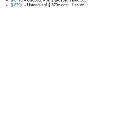
§ 879d
– Osobou, v jejíž prospěch bylo p...
§ 879e
– Ustanovení § 879c odst. 1 se vz...