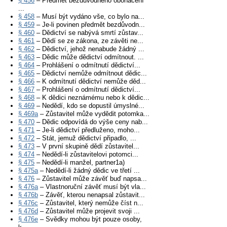
§ 456
– Předmět bezdůvodného obohacení
...
§ 458
– Musí být vydáno vše, co bylo na...
§ 459
– Je-li povinen předmět bezdůvodn...
§ 460
– Dědictví se nabývá smrtí zůstav...
§ 461
– Dědí se ze zákona, ze závěti ne...
§ 462
– Dědictví, jehož nenabude žádný ...
§ 463
– Dědic může dědictví odmítnout. ...
§ 464
– Prohlášení o odmítnutí dědictví...
§ 465
– Dědictví nemůže odmítnout dědic...
§ 466
– K odmítnutí dědictví nemůže děd...
§ 467
– Prohlášení o odmítnutí dědictví...
§ 468
– K dědici neznámému nebo k dědic...
§ 469
– Nedědí, kdo se dopustil úmyslné...
§ 469a
– Zůstavitel může vydědit potomka...
§ 470
– Dědic odpovídá do výše ceny nab...
§ 471
– Je-li dědictví předluženo, moho...
§ 472
– Stát, jemuž dědictví připadlo, ...
§ 473
– V první skupině dědí zůstavitel...
§ 474
– Nedědí-li zůstavitelovi potomci...
§ 475
– Nedědí-li manžel, partner1a)
§ 475a
– Nedědí-li žádný dědic ve třetí ...
§ 476
– Zůstavitel může závěť buď napsa...
§ 476a
– Vlastnoruční závěť musí být vla...
§ 476b
– Závěť, kterou nenapsal zůstavit...
§ 476c
– Zůstavitel, který nemůže číst n...
§ 476d
– Zůstavitel může projevit svoji ...
§ 476e
– Svědky mohou být pouze osoby,