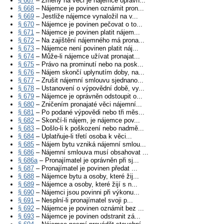
§ 667
– Změny na věci je nájemce oprávn...
§ 668
– Nájemce je povinen oznámit pron...
§ 669
– Jestliže nájemce vynaložil na v...
§ 670
– Nájemce je povinen pečovat o to...
§ 671
– Nájemce je povinen platit nájem...
§ 672
– Na zajištění nájemného má prona...
§ 673
– Nájemce není povinen platit náj...
§ 674
– Může-li nájemce užívat pronajat...
§ 675
– Právo na prominutí nebo na posk...
§ 676
– Nájem skončí uplynutím doby, na...
§ 677
– Zrušit nájemní smlouvu sjednano...
§ 678
– Ustanovení o výpovědní době, vy...
§ 679
– Nájemce je oprávněn odstoupit o...
§ 680
– Zničením pronajaté věci nájemní...
§ 681
– Po podané výpovědi nebo tři měs...
§ 682
– Skončí-li nájem, je nájemce pov...
§ 683
– Došlo-li k poškození nebo nadmě...
§ 684
– Uplatňuje-li třetí osoba k věci...
§ 685
– Nájem bytu vzniká nájemní smlou...
§ 686
– Nájemní smlouva musí obsahovat ...
§ 686a
– Pronajímatel je oprávněn při sj...
§ 687
– Pronajímatel je povinen předat ...
§ 688
– Nájemce bytu a osoby, které žij...
§ 689
– Nájemce a osoby, které žijí s n...
§ 690
– Nájemci jsou povinni při výkonu...
§ 691
– Nesplní-li pronajímatel svoji p...
§ 692
– Nájemce je povinen oznámit bez ...
§ 693
– Nájemce je povinen odstranit zá...