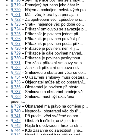
§ 718
– Je-li nájemce povinen se z obyt...
§ 719
– Pronajatý byt nebo jeho část lz...
§ 720
– Nájem a podnájem nebytových pro...
§ 721
– Má-li věc, která byla pronajata...
§ 722
– Za opotřebení věci způsobené řá...
§ 723
– Vrátí-li nájemce věc po době do...
§ 724
– Příkazní smlouvou se zavazuje p...
§ 725
– Příkazník je povinen jednat při...
§ 726
– Příkazník je povinen provést př...
§ 727
– Příkazník je povinen podat přík...
§ 728
– Příkazce je povinen, není-li ji...
§ 729
– Příkazce je dále povinen nahrad...
§ 730
– Příkazce je povinen poskytnout ...
§ 731
– Pro zánik příkazní smlouvy se p...
§ 732
– Zanikla-li příkazní smlouva odv...
§ 733
– Smlouvou o obstarání věci se ob...
§ 734
– O uzavření smlouvy musí obstara...
§ 735
– Objednatel může až do obstarání...
§ 736
– Obstaratel je povinen při obsta...
§ 737
– Smlouvou o obstarání prodeje vě...
§ 738
– Smlouva musí být uzavřena
písem...
§ 739
– Obstaratel má právo na odměnu p...
§ 740
– Neprodá-li obstaratel věc do tř...
§ 741
– Při prodeji věci svěřené do pro...
§ 742
– Obstará-li někdo, aniž je k tom...
§ 743
– Nejde-li o odvrácení hrozící šk...
§ 744
– Kdo zasáhne do záležitostí jiné...