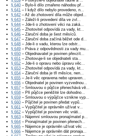
§ 639
– Poskytne-li objednatel řádně a ...
§ 640
– Bylo-li dílo zmařeno náhodou př...
§ 641
– I když dílo nebylo provedeno, n...
§ 642
– Až do zhotovení díla může objed...
§ 643
– Záleží-li provedení díla ve zvl...
§ 644
– Jde-li o zhotovení věci na zaká...
§ 645
– Zhotovitel odpovídá za vady, kt...
§ 646
– Záruční doba je šest měsíců.
§ 647
– Záruční doba začíná běžet ode d...
§ 648
– Jde-li o vadu, kterou lze odstr...
§ 649
– Práva z odpovědnosti za vady mu...
§ 650
– Objednavatel je povinen převzít...
§ 651
– Zhotovuje-li se objednateli sta...
§ 652
– Jde-li o opravu nebo úpravu věc...
§ 653
– Zhotovitel odpovídá za vady, kt...
§ 654
– Záruční doba je tři měsíce, nen...
§ 655
– Je-li věc opravena nebo upraven...
§ 656
– Objednatel je povinen vyzvednou...
§ 657
– Smlouvou o půjčce přenechává vě...
§ 658
– Při půjčce peněžité lze dohodno...
§ 659
– Smlouvou o výpůjčce vznikne vyp...
§ 660
– Půjčitel je povinen předat vypů...
§ 661
– Vypůjčitel je oprávněn užívat v...
§ 662
– Vypůjčitel je povinen věc vráti...
§ 663
– Nájemní smlouvou pronajímatel p...
§ 664
– Pronajímatel je povinen přenech...
§ 665
– Nájemce je oprávněn užívat věc ...
§ 666
– Nájemce je oprávněn dát pronaja...