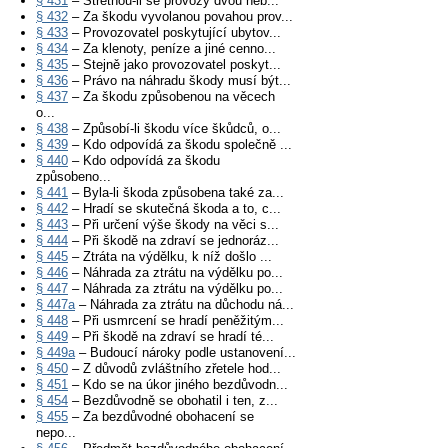
§ 431
– Střetnou-li se provozy dvou neb...
§ 432
– Za škodu vyvolanou povahou prov...
§ 433
– Provozovatel poskytující ubytov...
§ 434
– Za klenoty, peníze a jiné cenno...
§ 435
– Stejně jako provozovatel poskyt...
§ 436
– Právo na náhradu škody musí být...
§ 437
– Za škodu způsobenou na věcech
o...
§ 438
– Způsobí-li škodu více škůdců, o...
§ 439
– Kdo odpovídá za škodu společně ...
§ 440
– Kdo odpovídá za škodu
způsobeno...
§ 441
– Byla-li škoda způsobena také za...
§ 442
– Hradí se skutečná škoda a to, c...
§ 443
– Při určení výše škody na věci s...
§ 444
– Při škodě na zdraví se jednoráz...
§ 445
– Ztráta na výdělku, k níž došlo ...
§ 446
– Náhrada za ztrátu na výdělku po...
§ 447
– Náhrada za ztrátu na výdělku po...
§ 447a
– Náhrada za ztrátu na důchodu ná...
§ 448
– Při usmrcení se hradí peněžitým...
§ 449
– Při škodě na zdraví se hradí té...
§ 449a
– Budoucí nároky podle ustanovení...
§ 450
– Z důvodů zvláštního zřetele hod...
§ 451
– Kdo se na úkor jiného bezdůvodn...
§ 454
– Bezdůvodně se obohatil i ten, z...
§ 455
– Za bezdůvodné obohacení se
nepo...