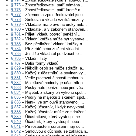
§ 774
– Zprostředkovatelskou smlouvou s...
§ 775
– Zprostředkovateli patří odměna ...
§ 776
– Zprostředkovateli patří kromě o...
§ 777
– Zájemce a zprostředkovatel jsou...
§ 778
– Smlouva o vkladu vzniká mezi fy...
§ 779
– Vkladatel má právo na úroky neb...
§ 780
– Vkladatel, a v zákonem stanoven...
§ 781
– Přijetí vkladu potvrdí peněžní ...
§ 782
– Vkladní knížka může být vystave...
§ 783
– Bez předložení vkladní knížky n...
§ 784
– Při ztrátě nebo zničení vkladní...
§ 785
– Jestliže vkladatel po dvacet le...
§ 786
– Vkladní listy
§ 787
– Další formy vkladů
§ 829
– Několik osob se může sdružit, a...
§ 830
– Každý z účastníků je povinen vy...
§ 831
– Vedle pracovní činnosti mohou b...
§ 832
– Majetkové hodnoty je účastník p...
§ 833
– Poskytnuté peníze nebo jiné věc...
§ 834
– Majetek získaný při výkonu spol...
§ 835
– Podíly na majetku získaném spol...
§ 836
– Není-li ve smlouvě stanoveno ji...
§ 837
– Každý účastník, i když nevykoná...
§ 838
– Každý účastník může ze sdružení...
§ 839
– Účastníkovi, který vystoupil ne...
§ 840
– Účastník, který vystoupil nebo ...
§ 841
– Při rozpuštění sdružení mají úč...
§ 842
– Smlouvou o důchodu se zakládá n...