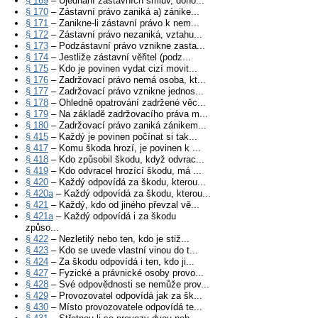
§ 169
– Ujednání zástavních smluv, doho...
§ 170
– Zástavní právo zaniká a) zánike...
§ 171
– Zanikne-li zástavní právo k nem...
§ 172
– Zástavní právo nezaniká, vztahu...
§ 173
– Podzástavní právo vznikne zasta...
§ 174
– Jestliže zástavní věřitel (podz...
§ 175
– Kdo je povinen vydat cizí movit...
§ 176
– Zadržovací právo nemá osoba, kt...
§ 177
– Zadržovací právo vznikne jednos...
§ 178
– Ohledně opatrování zadržené věc...
§ 179
– Na základě zadržovacího práva m...
§ 180
– Zadržovací právo zaniká zánikem...
§ 415
– Každý je povinen počínat si tak...
§ 417
– Komu škoda hrozí, je povinen k ...
§ 418
– Kdo způsobil škodu, když odvrac...
§ 419
– Kdo odvracel hrozící škodu, má ...
§ 420
– Každý odpovídá za škodu, kterou...
§ 420a
– Každý odpovídá za škodu, kterou...
§ 421
– Každý, kdo od jiného převzal vě...
§ 421a
– Každý odpovídá i za škodu
způso...
§ 422
– Nezletilý nebo ten, kdo je stiž...
§ 423
– Kdo se uvede vlastní vinou do t...
§ 424
– Za škodu odpovídá i ten, kdo ji...
§ 427
– Fyzické a právnické osoby provo...
§ 428
– Své odpovědnosti se nemůže prov...
§ 429
– Provozovatel odpovídá jak za šk...
§ 430
– Místo provozovatele odpovídá te...