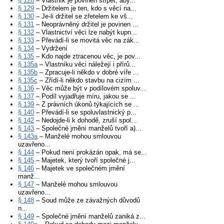
§ 128
– Vlastník je povinen strpět, aby...
§ 129
– Držitelem je ten, kdo s věcí na...
§ 130
– Je-li držitel se zřetelem ke vš...
§ 131
– Neoprávněný držitel je povinen ...
§ 132
– Vlastnictví věci lze nabýt kupn...
§ 133
– Převádí-li se movitá věc na zák...
§ 134
– Vydržení
§ 135
– Kdo najde ztracenou věc, je pov...
§ 135a
– Vlastníku věci náležejí i přírů...
§ 135b
– Zpracuje-li někdo v dobré víře ...
§ 135c
– Zřídí-li někdo stavbu na cizím ...
§ 136
– Věc může být v podílovém spoluv...
§ 137
– Podíl vyjadřuje míru, jakou se ...
§ 139
– Z právních úkonů týkajících se ...
§ 140
– Převádí-li se spoluvlastnický p...
§ 142
– Nedojde-li k dohodě, zruší spol...
§ 143
– Společné jmění manželů tvoří a)...
§ 143a
– Manželé mohou smlouvou
uzavřeno...
§ 144
– Pokud není prokázán opak, má se...
§ 145
– Majetek, který tvoří společné j...
§ 146
– Majetek ve společném jmění
manž...
§ 147
– Manželé mohou smlouvou
uzavřeno...
§ 148
– Soud může ze závažných důvodů
n...
§ 149
– Společné jmění manželů zaniká z...