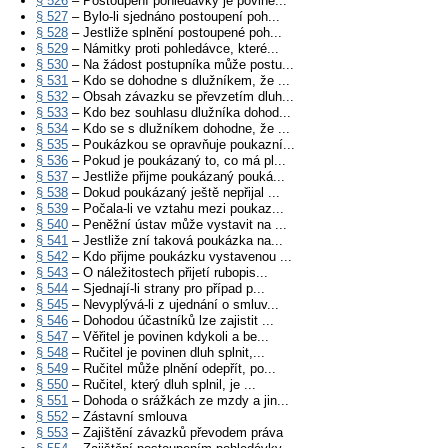
§ 526
– Postoupení pohledávky je povine...
§ 527
– Bylo-li sjednáno postoupení poh...
§ 528
– Jestliže splnění postoupené poh...
§ 529
– Námitky proti pohledávce, které...
§ 530
– Na žádost postupníka může postu...
§ 531
– Kdo se dohodne s dlužníkem, že ...
§ 532
– Obsah závazku se převzetím dluh...
§ 533
– Kdo bez souhlasu dlužníka dohod...
§ 534
– Kdo se s dlužníkem dohodne, že ...
§ 535
– Poukázkou se opravňuje poukazní...
§ 536
– Pokud je poukázaný to, co má pl...
§ 537
– Jestliže přijme poukázaný pouká...
§ 538
– Dokud poukázaný ještě nepřijal ...
§ 539
– Počala-li ve vztahu mezi poukaz...
§ 540
– Peněžní ústav může vystavit na ...
§ 541
– Jestliže zní taková poukázka na...
§ 542
– Kdo přijme poukázku vystavenou ...
§ 543
– O náležitostech přijetí rubopis...
§ 544
– Sjednají-li strany pro případ p...
§ 545
– Nevyplývá-li z ujednání o smluv...
§ 546
– Dohodou účastníků lze zajistit ...
§ 547
– Věřitel je povinen kdykoli a be...
§ 548
– Ručitel je povinen dluh splnit,...
§ 549
– Ručitel může plnění odepřít, po...
§ 550
– Ručitel, který dluh splnil, je ...
§ 551
– Dohoda o srážkách ze mzdy a jin...
§ 552
– Zástavní smlouva
§ 553
– Zajištění závazků převodem práva