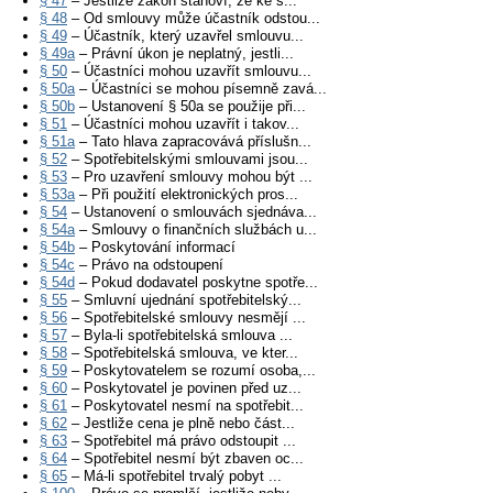
§ 47
– Jestliže zákon stanoví, že ke s...
§ 48
– Od smlouvy může účastník odstou...
§ 49
– Účastník, který uzavřel smlouvu...
§ 49a
– Právní úkon je neplatný, jestli...
§ 50
– Účastníci mohou uzavřít smlouvu...
§ 50a
– Účastníci se mohou písemně zavá...
§ 50b
– Ustanovení § 50a se použije při...
§ 51
– Účastníci mohou uzavřít i takov...
§ 51a
– Tato hlava zapracovává příslušn...
§ 52
– Spotřebitelskými smlouvami jsou...
§ 53
– Pro uzavření smlouvy mohou být ...
§ 53a
– Při použití elektronických pros...
§ 54
– Ustanovení o smlouvách sjednáva...
§ 54a
– Smlouvy o finančních službách u...
§ 54b
– Poskytování informací
§ 54c
– Právo na odstoupení
§ 54d
– Pokud dodavatel poskytne spotře...
§ 55
– Smluvní ujednání spotřebitelský...
§ 56
– Spotřebitelské smlouvy nesmějí ...
§ 57
– Byla-li spotřebitelská smlouva ...
§ 58
– Spotřebitelská smlouva, ve kter...
§ 59
– Poskytovatelem se rozumí osoba,...
§ 60
– Poskytovatel je povinen před uz...
§ 61
– Poskytovatel nesmí na spotřebit...
§ 62
– Jestliže cena je plně nebo část...
§ 63
– Spotřebitel má právo odstoupit ...
§ 64
– Spotřebitel nesmí být zbaven oc...
§ 65
– Má-li spotřebitel trvalý pobyt ...