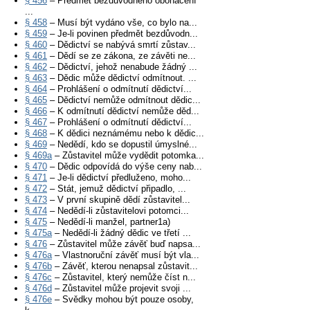
§ 456
– Předmět bezdůvodného obohacení
...
§ 458
– Musí být vydáno vše, co bylo na...
§ 459
– Je-li povinen předmět bezdůvodn...
§ 460
– Dědictví se nabývá smrtí zůstav...
§ 461
– Dědí se ze zákona, ze závěti ne...
§ 462
– Dědictví, jehož nenabude žádný ...
§ 463
– Dědic může dědictví odmítnout. ...
§ 464
– Prohlášení o odmítnutí dědictví...
§ 465
– Dědictví nemůže odmítnout dědic...
§ 466
– K odmítnutí dědictví nemůže děd...
§ 467
– Prohlášení o odmítnutí dědictví...
§ 468
– K dědici neznámému nebo k dědic...
§ 469
– Nedědí, kdo se dopustil úmyslné...
§ 469a
– Zůstavitel může vydědit potomka...
§ 470
– Dědic odpovídá do výše ceny nab...
§ 471
– Je-li dědictví předluženo, moho...
§ 472
– Stát, jemuž dědictví připadlo, ...
§ 473
– V první skupině dědí zůstavitel...
§ 474
– Nedědí-li zůstavitelovi potomci...
§ 475
– Nedědí-li manžel, partner1a)
§ 475a
– Nedědí-li žádný dědic ve třetí ...
§ 476
– Zůstavitel může závěť buď napsa...
§ 476a
– Vlastnoruční závěť musí být vla...
§ 476b
– Závěť, kterou nenapsal zůstavit...
§ 476c
– Zůstavitel, který nemůže číst n...
§ 476d
– Zůstavitel může projevit svoji ...
§ 476e
– Svědky mohou být pouze osoby,