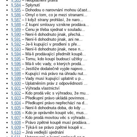
§ 583
– Neuplatnění práva
§ 584
– Splynutí
§ 585
– Dohodou o narovnání mohou účast...
§ 586
– Omyl o tom, co je mezi stranami...
§ 587
– I když strany prohlásí, že naro...
§ 588
– Z kupní smlouvy vznikne prodáva...
§ 589
– Cenu je třeba sjednat v souladu...
§ 590
– Není-li dohodnuto jinak, přechá...
§ 591
– Není-li dohodnuto jinak, ani ne...
§ 592
– Je-li kupující v prodlení s pře...
§ 593
– Není-li dohodnuto jinak, nese n...
§ 594
– Má-li prodávající předmět koupě...
§ 595
– Tomu, kdo koupí budoucí užitky ...
§ 596
– Má-li věc vady, o kterých prodá...
§ 597
– Jestliže dodatečně vyjde najevo...
§ 598
– Kupující má právo na úhradu nut...
§ 599
– Vady musí kupující uplatnit u p...
§ 600
– Uplatněním práv z odpovědnosti ...
§ 601
– Výhrada vlastnictví
§ 602
– Kdo prodá věc s výhradou, že mu...
§ 603
– Předkupní právo ukládá povinnos...
§ 604
– Předkupní právo nepřechází na d...
§ 605
– Není-li dohodnuta doba, do kdy ...
§ 606
– Kdo je oprávněn koupit věc, mus...
§ 607
– Kdo prodá movitou věc s výhrado...
§ 608
– Právo zpětné koupě musí prodáva...
§ 609
– Týká-li se právo zpětné koupě v...
§ 610
– Jiná vedlejší ujednání