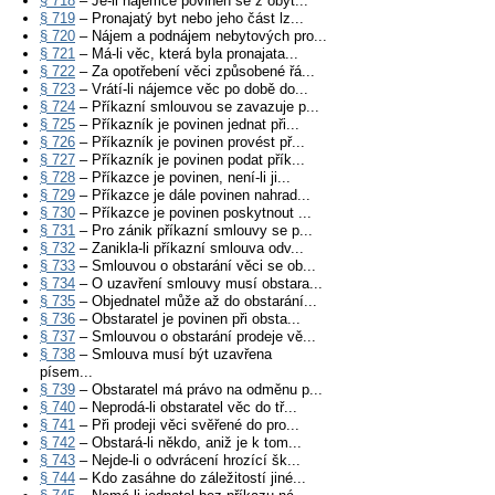
§ 718
– Je-li nájemce povinen se z obyt...
§ 719
– Pronajatý byt nebo jeho část lz...
§ 720
– Nájem a podnájem nebytových pro...
§ 721
– Má-li věc, která byla pronajata...
§ 722
– Za opotřebení věci způsobené řá...
§ 723
– Vrátí-li nájemce věc po době do...
§ 724
– Příkazní smlouvou se zavazuje p...
§ 725
– Příkazník je povinen jednat při...
§ 726
– Příkazník je povinen provést př...
§ 727
– Příkazník je povinen podat přík...
§ 728
– Příkazce je povinen, není-li ji...
§ 729
– Příkazce je dále povinen nahrad...
§ 730
– Příkazce je povinen poskytnout ...
§ 731
– Pro zánik příkazní smlouvy se p...
§ 732
– Zanikla-li příkazní smlouva odv...
§ 733
– Smlouvou o obstarání věci se ob...
§ 734
– O uzavření smlouvy musí obstara...
§ 735
– Objednatel může až do obstarání...
§ 736
– Obstaratel je povinen při obsta...
§ 737
– Smlouvou o obstarání prodeje vě...
§ 738
– Smlouva musí být uzavřena
písem...
§ 739
– Obstaratel má právo na odměnu p...
§ 740
– Neprodá-li obstaratel věc do tř...
§ 741
– Při prodeji věci svěřené do pro...
§ 742
– Obstará-li někdo, aniž je k tom...
§ 743
– Nejde-li o odvrácení hrozící šk...
§ 744
– Kdo zasáhne do záležitostí jiné...