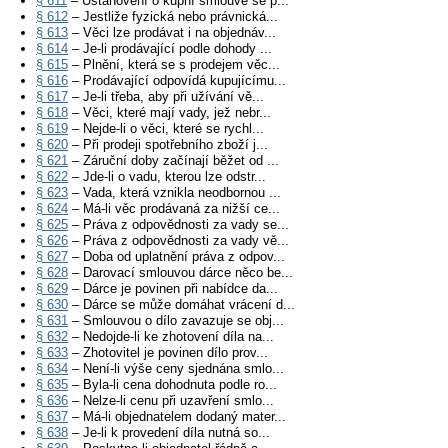
§ 611
– Ustanovení o kupní smlouvě se p...
§ 612
– Jestliže fyzická nebo právnická...
§ 613
– Věci lze prodávat i na objednáv...
§ 614
– Je-li prodávající podle dohody ...
§ 615
– Plnění, která se s prodejem věc...
§ 616
– Prodávající odpovídá kupujícímu...
§ 617
– Je-li třeba, aby při užívání vě...
§ 618
– Věci, které mají vady, jež nebr...
§ 619
– Nejde-li o věci, které se rychl...
§ 620
– Při prodeji spotřebního zboží j...
§ 621
– Záruční doby začínají běžet od ...
§ 622
– Jde-li o vadu, kterou lze odstr...
§ 623
– Vada, která vznikla neodbornou ...
§ 624
– Má-li věc prodávaná za nižší ce...
§ 625
– Práva z odpovědnosti za vady se...
§ 626
– Práva z odpovědnosti za vady vě...
§ 627
– Doba od uplatnění práva z odpov...
§ 628
– Darovací smlouvou dárce něco be...
§ 629
– Dárce je povinen při nabídce da...
§ 630
– Dárce se může domáhat vrácení d...
§ 631
– Smlouvou o dílo zavazuje se obj...
§ 632
– Nedojde-li ke zhotovení díla na...
§ 633
– Zhotovitel je povinen dílo prov...
§ 634
– Není-li výše ceny sjednána smlo...
§ 635
– Byla-li cena dohodnuta podle ro...
§ 636
– Nelze-li cenu při uzavření smlo...
§ 637
– Má-li objednatelem dodaný mater...
§ 638
– Je-li k provedení díla nutná so...