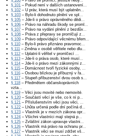
§ 100
– Právo se promlčí, jestliže neby...
§ 101
– Pokud není v dalších ustanovení...
§ 102
– U práv, která musí být uplatněn...
§ 103
– Bylo-li dohodnuto plnění ve spl...
§ 105
– Jde-li o právo oprávněného dědi...
§ 106
– Právo na náhradu škody se proml...
§ 107
– Právo na vydání plnění z bezdův...
§ 108
– Práva z přepravy se promlčují z...
§ 109
– Právo odpovídající věcnému břem...
§ 110
– Bylo-li právo přiznáno pravomoc...
§ 111
– Změna v osobě věřitele nebo dlu...
§ 112
– Uplatní-li věřitel v promlčecí ...
§ 113
– Jde-li o práva osob, které musí...
§ 114
– Jde-li o právo mezi zákonnými z...
§ 115
– Domácnost tvoří fyzické osoby, ...
§ 116
– Osobou blízkou je příbuzný v řa...
§ 117
– Stupeň příbuzenství dvou osob s...
§ 118
– Předmětem občanskoprávních
vzta...
§ 119
– Věci jsou movité nebo nemovité.
§ 120
– Součástí věcí je vše, co k ní p...
§ 121
– Příslušenstvím věci jsou věci, ...
§ 122
– Lhůta určená podle dní počíná d...
§ 123
– Vlastník je v mezích zákona opr...
§ 124
– Všichni vlastníci mají stejná p...
§ 125
– Zvláštní zákon upravuje vlastni...
§ 126
– Vlastník má právo na ochranu pr...
§ 127
– Vlastník věci se musí zdržet vš...