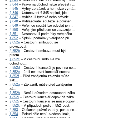
§ 843
– Smlouva o důchodu musí být uzav...
§ 844
– Právo na důchod nelze převést n...
§ 845
– Výhry ze sázek a her nelze vymá...
§ 846
– Ustanovení § 845 neplatí, jde-l...
§ 847
– Vyhlásí-li fyzická nebo právnic...
§ 848
– Vyhlašovatel soutěže je povinen...
§ 849
– Veřejnou soutěž lze odvolat jen...
§ 850
– Veřejným příslibem se zavazuje ...
§ 851
– Nestanoví-li podmínky veřejného...
§ 852
– Splní-li podmínky veřejného pří...
§ 852a
– Cestovní smlouvou se
provozovat...
§ 852b
– Cestovní smlouva musí být
písem...
§ 852c
– V cestovní smlouvě lze
dohodnou...
§ 852d
– Cestovní kancelář je povinna ne...
§ 852e
– Je-li cestovní kancelář nucena ...
§ 852f
– Před zahájením zájezdu může
zák...
§ 852g
– Zákazník může před zahájením
zá...
§ 852h
– Není-li důvodem odstoupení záka...
§ 852i
– Cestovní kancelář odpovídá záka...
§ 852j
– Cestovní kancelář se může odpov...
§ 852k
– V případech podle § 852j odst. ...
§ 853
– Občanskoprávní vztahy, pokud ne...
§ 854
– Pokud dále není uvedeno jinak, ...