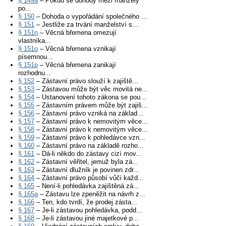
§ 149a
– Pokud se dohody mezi manžely
po...
§ 150
– Dohoda o vypořádání společného ...
§ 151
– Jestliže za trvání manželství s...
§ 151n
– Věcná břemena omezují
vlastníka...
§ 151o
– Věcná břemena vznikají
písemnou...
§ 151p
– Věcná břemena zanikají
rozhodnu...
§ 152
– Zástavní právo slouží k zajiště...
§ 153
– Zástavou může být věc movitá ne...
§ 154
– Ustanovení tohoto zákona se pou...
§ 155
– Zástavním právem může být zajiš...
§ 156
– Zástavní právo vzniká na základ...
§ 157
– Zástavní právo k nemovitým věce...
§ 158
– Zástavní právo k nemovitým věce...
§ 159
– Zástavní právo k pohledávce vzn...
§ 160
– Zástavní právo na základě rozho...
§ 161
– Dá-li někdo do zástavy cizí mov...
§ 162
– Zástavní věřitel, jemuž byla zá...
§ 163
– Zástavní dlužník je povinen zdr...
§ 164
– Zástavní právo působí vůči každ...
§ 165
– Není-li pohledávka zajištěná zá...
§ 165a
– Zástavu lze zpeněžit na návrh z...
§ 166
– Ten, kdo tvrdí, že prodej zásta...
§ 167
– Je-li zástavou pohledávka, podd...
§ 168
– Je-li zástavou jiné majetkové p...