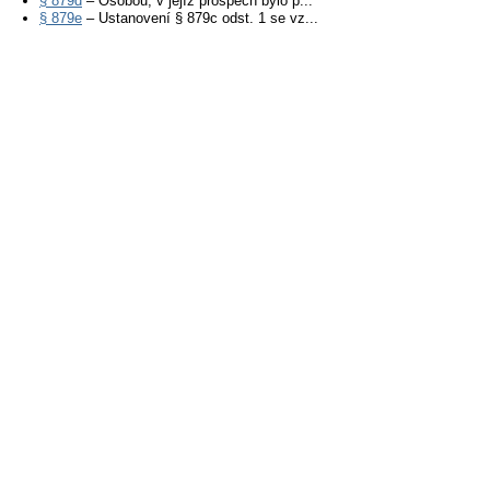
§ 879d
– Osobou, v jejíž prospěch bylo p...
§ 879e
– Ustanovení § 879c odst. 1 se vz...