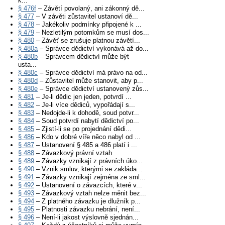
k...
§ 476f
– Závětí povolaný, ani zákonný dě...
§ 477
– V závěti zůstavitel ustanoví dě...
§ 478
– Jakékoliv podmínky připojené k ...
§ 479
– Nezletilým potomkům se musí dos...
§ 480
– Závěť se zrušuje platnou závětí...
§ 480a
– Správce dědictví vykonává až do...
§ 480b
– Správcem dědictví může být
usta...
§ 480c
– Správce dědictví má právo na od...
§ 480d
– Zůstavitel může stanovit, aby p...
§ 480e
– Správce dědictví ustanovený zůs...
§ 481
– Je-li dědic jen jeden, potvrdí ...
§ 482
– Je-li více dědiců, vypořádají s...
§ 483
– Nedojde-li k dohodě, soud potvr...
§ 484
– Soud potvrdí nabytí dědictví po...
§ 485
– Zjistí-li se po projednání dědi...
§ 486
– Kdo v dobré víře něco nabyl od ...
§ 487
– Ustanovení § 485 a 486 platí i ...
§ 488
– Závazkový právní vztah
§ 489
– Závazky vznikají z právních úko...
§ 490
– Vznik smluv, kterými se zakláda...
§ 491
– Závazky vznikají zejména ze sml...
§ 492
– Ustanovení o závazcích, které v...
§ 493
– Závazkový vztah nelze měnit bez...
§ 494
– Z platného závazku je dlužník p...
§ 495
– Platnosti závazku nebrání, není...
§ 496
– Není-li jakost výslovně sjednán...