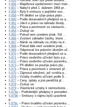
§ 855
– Občané, kteří byli podle dosava...
§ 856
– Majetková společenství mezi man...
§ 857
– Nabyl-li před 1. dubnem 1964 pr...
§ 858
– Byly-li smlouvy o pojištění oso...
§ 859
– Při dědění se užije práva platn...
§ 860
– Podle dosavadních předpisů se a...
§ 861
– Jde-li o právo na náhradu škody...
§ 862
– Práva a povinnosti ze zástavníc...
§ 864
– Zrušují se:
§ 865
– Pokud není uvedeno jinak, řídí ...
§ 866
– Zvýšení základní částky, která ...
§ 867
– Nárok na náhradu za ztrátu na d...
§ 868
– Pokud dále není uvedeno jinak, ...
§ 869
– Odporovat lze právním úkonům uč...
§ 870
– Podle dosavadních předpisů se a...
§ 871
– Právo osobního užívání bytu a p...
§ 872
– Právo osobního užívání pozemku,...
§ 873
– Při dědění se použije právo pla...
§ 874
– Práva a povinnosti z omezení př...
§ 875
– Zájmová sdružení, jež vznikla p...
§ 876
– Vztahy trvalého užívání podle §...
§ 877
– Ceny, úplaty a jiná peněžitá pl...
§ 878
– Zrušují se:
§ 879
– Vlastnické vztahy k nemovitoste...
§ 879a
– Podrobnější předpisy k proveden...
§ 879b
– Smlouvy o nájmu bytů uzavřené
p...
§ 879c
– Právo trvalého užívání pozemku ...