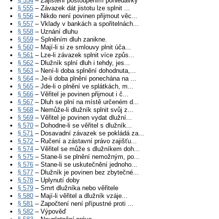
§ 554
– Zajištění postoupením pohledávky
§ 555
– Závazek dát jistotu lze splnit ...
§ 556
– Nikdo není povinen přijmout věc...
§ 557
– Vklady v bankách a spořitelnách...
§ 558
– Uznání dluhu
§ 559
– Splněním dluh zanikne.
§ 560
– Mají-li si ze smlouvy plnit úča...
§ 561
– Lze-li závazek splnit více způs...
§ 562
– Dlužník splní dluh i tehdy, jes...
§ 563
– Není-li doba splnění dohodnuta,...
§ 564
– Je-li doba plnění ponechána na ...
§ 565
– Jde-li o plnění ve splátkách, m...
§ 566
– Věřitel je povinen přijmout i č...
§ 567
– Dluh se plní na místě určeném d...
§ 568
– Nemůže-li dlužník splnit svůj z...
§ 569
– Věřitel je povinen vydat dlužní...
§ 570
– Dohodne-li se věřitel s dlužník...
§ 571
– Dosavadní závazek se pokládá za...
§ 572
– Ručení a zástavní právo zajišťu...
§ 574
– Věřitel se může s dlužníkem doh...
§ 575
– Stane-li se plnění nemožným, po...
§ 576
– Stane-li se uskutečnění jednoho...
§ 577
– Dlužník je povinen bez zbytečné...
§ 578
– Uplynutí doby
§ 579
– Smrt dlužníka nebo věřitele
§ 580
– Mají-li věřitel a dlužník vzáje...
§ 581
– Započtení není přípustné proti ...
§ 582
– Výpověď