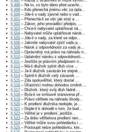
§ 497
– Každý z účastníků si může vymín...
§ 498
– Na to, co bylo dáno před uzavře...
§ 499
– Kdo přenechá jinému věc za úpla...
§ 500
– Jde-li o vady zjevné nebo o vad...
§ 501
– Přenechá-li se věc jak stojí a ...
§ 502
– Zákon, jeho prováděcí předpis, ...
§ 503
– Chce-li nabyvatel uplatňovat ná...
§ 504
– Nabyvatel může uplatňovat nárok...
§ 505
– Jde-li o vady, za které se odpo...
§ 506
– Jakmile nabyvatel zjistí vadu p...
§ 508
– Nárok z odpovědnosti za vady je...
§ 509
– Oprávněný má právo na náhradu n...
§ 510
– Uplatnění nároku z odpovědnosti...
§ 511
– Jestliže je právním předpisem n...
§ 512
– Má-li dlužník splnit dluh více ...
§ 513
– Je-li dlužník zavázán ke stejné...
§ 514
– Splnil-li dlužník celý závazek ...
§ 515
– Zda spoluvěřitel, který dostal ...
§ 516
– Účastníci mohou dohodou změnit ...
§ 517
– Dlužník, který svůj dluh řádně ...
§ 518
– Byla-li ve smlouvě stanovena př...
§ 519
– Právo věřitele na náhradu škody...
§ 520
– K prodlení dlužníka nedojde, je...
§ 521
– Dojde-li k dohodě o tom, že bud...
§ 522
– Věřitel je v prodlení, jestliže...
§ 523
– Za dobu věřitelova prodlení nen...
§ 524
– Věřitel může svou pohledávku i ...
§ 525
– Postoupit nelze pohledávku, kte...