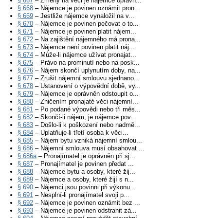
§ 667
– Změny na věci je nájemce oprávn...
§ 668
– Nájemce je povinen oznámit pron...
§ 669
– Jestliže nájemce vynaložil na v...
§ 670
– Nájemce je povinen pečovat o to...
§ 671
– Nájemce je povinen platit nájem...
§ 672
– Na zajištění nájemného má prona...
§ 673
– Nájemce není povinen platit náj...
§ 674
– Může-li nájemce užívat pronajat...
§ 675
– Právo na prominutí nebo na posk...
§ 676
– Nájem skončí uplynutím doby, na...
§ 677
– Zrušit nájemní smlouvu sjednano...
§ 678
– Ustanovení o výpovědní době, vy...
§ 679
– Nájemce je oprávněn odstoupit o...
§ 680
– Zničením pronajaté věci nájemní...
§ 681
– Po podané výpovědi nebo tři měs...
§ 682
– Skončí-li nájem, je nájemce pov...
§ 683
– Došlo-li k poškození nebo nadmě...
§ 684
– Uplatňuje-li třetí osoba k věci...
§ 685
– Nájem bytu vzniká nájemní smlou...
§ 686
– Nájemní smlouva musí obsahovat ...
§ 686a
– Pronajímatel je oprávněn při sj...
§ 687
– Pronajímatel je povinen předat ...
§ 688
– Nájemce bytu a osoby, které žij...
§ 689
– Nájemce a osoby, které žijí s n...
§ 690
– Nájemci jsou povinni při výkonu...
§ 691
– Nesplní-li pronajímatel svoji p...
§ 692
– Nájemce je povinen oznámit bez ...
§ 693
– Nájemce je povinen odstranit zá...