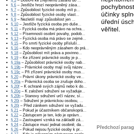
§ 5
– Došlo-li ke zřejmému zásahu do ...
§ 6
– Jestliže hrozí neoprávněný zása...
pochybnosti
§ 7
– Způsobilost fyzické osoby mít p...
účinky spln
§ 8
– Způsobilost fyzické osoby vlast...
§ 9
– Nezletilí mají způsobilost jen ...
úřední úsc
§ 10
– Jestliže fyzická osoba pro duše...
věřitel.
§ 11
– Fyzická osoba má právo na ochra...
§ 12
– Písemnosti osobní povahy, podob...
§ 13
– Fyzická osoba má právo se zejmé...
§ 15
– Po smrti fyzické osoby přísluší...
§ 16
– Kdo neoprávněným zásahem do prá...
§ 18
– Způsobilost mít práva a povinno...
§ 19
– Ke zřízení právnické osoby je p...
§ 19a
– Způsobilost právnické osoby nab...
§ 19b
– Právnické osoby mají svůj název...
§ 19c
– Při zřízení právnické osoby mus...
§ 20
– Právní úkony právnické osoby ve...
§ 20a
– Právnická osoba se zrušuje doho...
§ 20f
– K ochraně svých zájmů nebo k do...
§ 20g
– K založení sdružení se vyžaduje...
§ 20h
– Stanovy sdružení určí název, sí...
§ 20i
– Sdružení je právnickou osobou, ...
§ 20j
– Před zánikem sdružení se vyžadu...
§ 21
– Pokud je účastníkem občanskoprá...
§ 22
– Zástupcem je ten, kdo je oprávn...
§ 23
– Zastoupení vzniká na základě zá...
§ 24
– Zástupce musí jednat osobně; da...
Předchozí parag
§ 26
– Pokud nejsou fyzické osoby k pr...