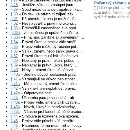
§ 27
– Kdo je zákonným zástupcem nezle...
Občanský zákoník p
§ 28
– Jestliže zákonní zástupci jsou ...
(1) Dluh se plní na 
§ 29
– Soud může ustanovit opatrovníka...
účastníků. Není-li mís
§ 30
– Dojde-li ke střetnutí zájmů zák...
bydliště nebo sídlo d
§ 31
– Při právním úkonu je možné dát ...
§ 32
– Nevyplývá-li z právního úkonu, ...
§ 33
– Překročil-li zmocněnec své oprá...
§ 33a
– Zmocněnec je oprávněn udělit pl...
§ 33b
– Plná moc zanikne a) provedením ...
§ 34
– Právní úkon je projev vůle směř...
§ 35
– Projev vůle může být učiněn jed...
§ 36
– Vznik, změnu nebo zánik práva č...
§ 37
– Právní úkon musí být učiněn svo...
§ 38
– Neplatný je právní úkon, pokud ...
§ 39
– Neplatný je právní úkon, který ...
§ 40
– Nebyl-li právní úkon učiněn ve ...
§ 40a
– Jde-li o důvod neplatnosti práv...
§ 41
– Vztahuje-li se důvod neplatnost...
§ 41a
– Má-li neplatný právní úkon nále...
§ 42
– Vznikne-li pro neplatnost právn...
§ 42a
– Odporovatelnost
§ 43
– Účastníci jsou povinni dbát, ab...
§ 43a
– Projev vůle, směřující k uzavře...
§ 43b
– Návrh, i když je neodvolatelný,...
§ 43c
– Včasné prohlášení učiněné osobo...
§ 44
– Smlouva je uzavřena okamžikem, ...
§ 45
– Projev vůle působí vůči nepříto...
§ 46
– Písemnou formu musí mít smlouvy...