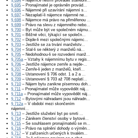
§ 694
– Nájemce nesmí provádět stavební...
§ 695
– Pronajímatel je oprávněn provád...
§ 696
– Nájemné při uzavírání nájemní s...
§ 697
– Nezaplatí-li nájemce nájemné ne...
§ 698
– Nájemce má právo na přiměřenou ...
§ 699
– Právo na slevu z nájemného nebo...
§ 700
– Byt může být ve společném nájmu...
§ 701
– Běžné věci, týkající se společn...
§ 702
– Dojde-li mezi společnými nájemc...
§ 703
– Jestliže se za trvání manželstv...
§ 704
– Stal-li se některý z manželů ná...
§ 705
– Nedohodnou-li se rozvedení manž...
§ 705a
– Vztahy k nájemnímu bytu v regis...
§ 706
– Jestliže nájemce zemře a nejde-...
§ 707
– Zemře-li jeden z manželů, kteří...
§ 708
– Ustanovení § 706 odst. 1 a 2 a ...
§ 709
– Ustanovení § 703 až 708 neplatí...
§ 710
– Nájem bytu zanikne písemnou doh...
§ 711
– Pronajímatel může vypovědět náj...
§ 711a
– Pronajímatel může vypovědět náj...
§ 712
– Bytovými náhradami jsou náhradn...
§ 712a
– V období mezi skončením
nájemní...
§ 713
– Jestliže služební byt po smrti ...
§ 714
– Zánikem členství osoby v bytové...
§ 715
– Se souhlasem pronajímatelů se m...
§ 716
– Právo na splnění dohody o výměn...
§ 717
– V zařízeních určených k trvalém...