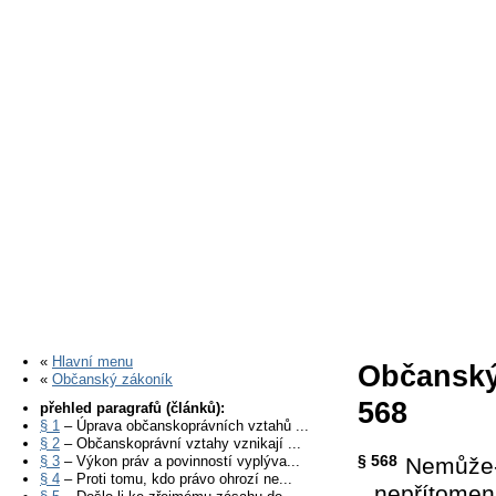
«
Hlavní menu
Občanský
«
Občanský zákoník
568
přehled paragrafů (článků):
§ 1
– Úprava občanskoprávních vztahů ...
§ 2
– Občanskoprávní vztahy vznikají ...
§ 568
§ 3
– Výkon práv a povinností vyplýva...
Nemůže-li
§ 4
– Proti tomu, kdo právo ohrozí ne...
nepřítomen