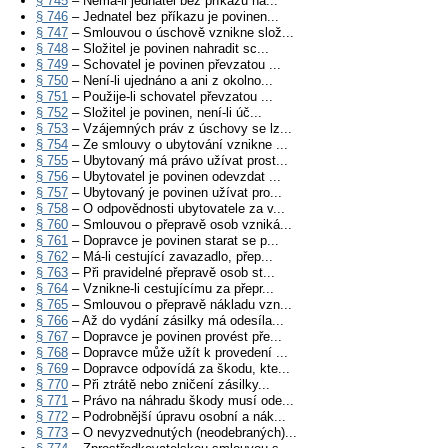
§ 745
– Nemá-li jednatel bez příkazu ná...
§ 746
– Jednatel bez příkazu je povinen...
§ 747
– Smlouvou o úschově vznikne slož...
§ 748
– Složitel je povinen nahradit sc...
§ 749
– Schovatel je povinen převzatou ...
§ 750
– Není-li ujednáno a ani z okolno...
§ 751
– Použije-li schovatel převzatou ...
§ 752
– Složitel je povinen, není-li úč...
§ 753
– Vzájemných práv z úschovy se lz...
§ 754
– Ze smlouvy o ubytování vznikne ...
§ 755
– Ubytovaný má právo užívat prost...
§ 756
– Ubytovatel je povinen odevzdat ...
§ 757
– Ubytovaný je povinen užívat pro...
§ 758
– O odpovědnosti ubytovatele za v...
§ 760
– Smlouvou o přepravě osob vzniká...
§ 761
– Dopravce je povinen starat se p...
§ 762
– Má-li cestující zavazadlo, přep...
§ 763
– Při pravidelné přepravě osob st...
§ 764
– Vznikne-li cestujícímu za přepr...
§ 765
– Smlouvou o přepravě nákladu vzn...
§ 766
– Až do vydání zásilky má odesíla...
§ 767
– Dopravce je povinen provést pře...
§ 768
– Dopravce může užít k provedení ...
§ 769
– Dopravce odpovídá za škodu, kte...
§ 770
– Při ztrátě nebo zničení zásilky...
§ 771
– Právo na náhradu škody musí ode...
§ 772
– Podrobnější úpravu osobní a nák...
§ 773
– O nevyzvednutých (neodebraných)...