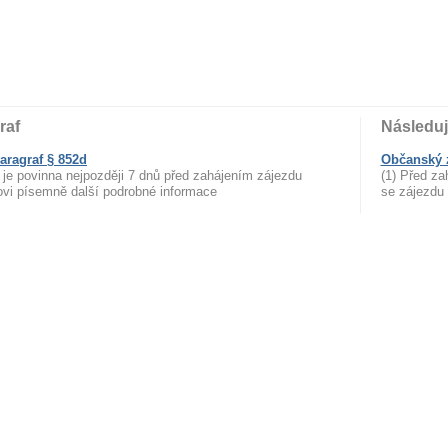
raf
Následuj
aragraf § 852d
Občanský z
 je povinna nejpozději 7 dnů před zahájením zájezdu
(1) Před z
vi písemně další podrobné informace
se zájezdu 