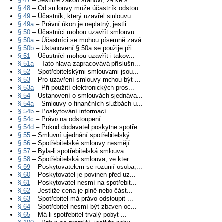
§ 47
– Jestliže zákon stanoví, že ke s...
§ 48
– Od smlouvy může účastník odstou...
§ 49
– Účastník, který uzavřel smlouvu...
§ 49a
– Právní úkon je neplatný, jestli...
§ 50
– Účastníci mohou uzavřít smlouvu...
§ 50a
– Účastníci se mohou písemně zavá...
§ 50b
– Ustanovení § 50a se použije při...
§ 51
– Účastníci mohou uzavřít i takov...
§ 51a
– Tato hlava zapracovává příslušn...
§ 52
– Spotřebitelskými smlouvami jsou...
§ 53
– Pro uzavření smlouvy mohou být ...
§ 53a
– Při použití elektronických pros...
§ 54
– Ustanovení o smlouvách sjednáva...
§ 54a
– Smlouvy o finančních službách u...
§ 54b
– Poskytování informací
§ 54c
– Právo na odstoupení
§ 54d
– Pokud dodavatel poskytne spotře...
§ 55
– Smluvní ujednání spotřebitelský...
§ 56
– Spotřebitelské smlouvy nesmějí ...
§ 57
– Byla-li spotřebitelská smlouva ...
§ 58
– Spotřebitelská smlouva, ve kter...
§ 59
– Poskytovatelem se rozumí osoba,...
§ 60
– Poskytovatel je povinen před uz...
§ 61
– Poskytovatel nesmí na spotřebit...
§ 62
– Jestliže cena je plně nebo část...
§ 63
– Spotřebitel má právo odstoupit ...
§ 64
– Spotřebitel nesmí být zbaven oc...
§ 65
– Má-li spotřebitel trvalý pobyt ...