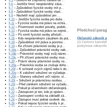
§ 5
– Došlo-li ke zřejmému zásahu do ...
§ 6
– Jestliže hrozí neoprávněný zása...
§ 7
– Způsobilost fyzické osoby mít p...
§ 8
– Způsobilost fyzické osoby vlast...
§ 9
– Nezletilí mají způsobilost jen ...
§ 10
– Jestliže fyzická osoba pro duše...
§ 11
– Fyzická osoba má právo na ochra...
§ 12
– Písemnosti osobní povahy, podob...
Předchozí parag
§ 13
– Fyzická osoba má právo se zejmé...
§ 15
– Po smrti fyzické osoby přísluší...
Občanský zákoník p
§ 16
– Kdo neoprávněným zásahem do prá...
(1) Cestovní kancelář
§ 18
– Způsobilost mít práva a povinno...
poskytnout zákazníko
§ 19
– Ke zřízení právnické osoby je p...
§ 19a
– Způsobilost právnické osoby nab...
§ 19b
– Právnické osoby mají svůj název...
§ 19c
– Při zřízení právnické osoby mus...
§ 20
– Právní úkony právnické osoby ve...
§ 20a
– Právnická osoba se zrušuje doho...
§ 20f
– K ochraně svých zájmů nebo k do...
§ 20g
– K založení sdružení se vyžaduje...
§ 20h
– Stanovy sdružení určí název, sí...
§ 20i
– Sdružení je právnickou osobou, ...
§ 20j
– Před zánikem sdružení se vyžadu...
§ 21
– Pokud je účastníkem občanskoprá...
§ 22
– Zástupcem je ten, kdo je oprávn...
§ 23
– Zastoupení vzniká na základě zá...
§ 24
– Zástupce musí jednat osobně; da...
§ 26
– Pokud nejsou fyzické osoby k pr...