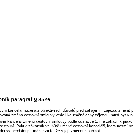
ník paragraf § 852e
tovní kancelář nucena z objektivních důvodů před zahájením zájezdu změni
ovaná změna cestovní smlouvy vede i ke změně ceny zájezdu, musí být v n
ovní kancelář změnu cestovní smlouvy podle odstavce 1, má zákazník právo
dstoupí. Pokud zákazník ve lhůtě určené cestovní kanceláří, která nesmí b
louvy neodstoupí, má se za to, že s její změnou souhlasí.