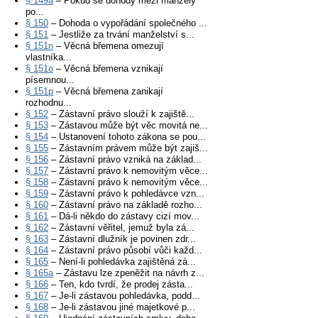
§ 149a
– Pokud se dohody mezi manžely
po...
§ 150
– Dohoda o vypořádání společného ...
§ 151
– Jestliže za trvání manželství s...
§ 151n
– Věcná břemena omezují
vlastníka...
§ 151o
– Věcná břemena vznikají
písemnou...
§ 151p
– Věcná břemena zanikají
rozhodnu...
§ 152
– Zástavní právo slouží k zajiště...
§ 153
– Zástavou může být věc movitá ne...
§ 154
– Ustanovení tohoto zákona se pou...
§ 155
– Zástavním právem může být zajiš...
§ 156
– Zástavní právo vzniká na základ...
§ 157
– Zástavní právo k nemovitým věce...
§ 158
– Zástavní právo k nemovitým věce...
§ 159
– Zástavní právo k pohledávce vzn...
§ 160
– Zástavní právo na základě rozho...
§ 161
– Dá-li někdo do zástavy cizí mov...
§ 162
– Zástavní věřitel, jemuž byla zá...
§ 163
– Zástavní dlužník je povinen zdr...
§ 164
– Zástavní právo působí vůči každ...
§ 165
– Není-li pohledávka zajištěná zá...
§ 165a
– Zástavu lze zpeněžit na návrh z...
§ 166
– Ten, kdo tvrdí, že prodej zásta...
§ 167
– Je-li zástavou pohledávka, podd...
§ 168
– Je-li zástavou jiné majetkové p...