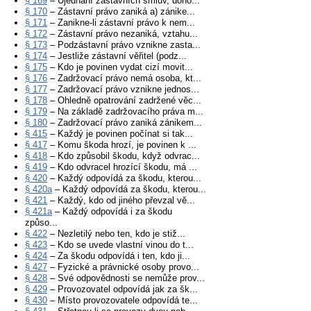
§ 169
– Ujednání zástavních smluv, doho...
§ 170
– Zástavní právo zaniká a) zánike...
§ 171
– Zanikne-li zástavní právo k nem...
§ 172
– Zástavní právo nezaniká, vztahu...
§ 173
– Podzástavní právo vznikne zasta...
§ 174
– Jestliže zástavní věřitel (podz...
§ 175
– Kdo je povinen vydat cizí movit...
§ 176
– Zadržovací právo nemá osoba, kt...
§ 177
– Zadržovací právo vznikne jednos...
§ 178
– Ohledně opatrování zadržené věc...
§ 179
– Na základě zadržovacího práva m...
§ 180
– Zadržovací právo zaniká zánikem...
§ 415
– Každý je povinen počínat si tak...
§ 417
– Komu škoda hrozí, je povinen k ...
§ 418
– Kdo způsobil škodu, když odvrac...
§ 419
– Kdo odvracel hrozící škodu, má ...
§ 420
– Každý odpovídá za škodu, kterou...
§ 420a
– Každý odpovídá za škodu, kterou...
§ 421
– Každý, kdo od jiného převzal vě...
§ 421a
– Každý odpovídá i za škodu
způso...
§ 422
– Nezletilý nebo ten, kdo je stiž...
§ 423
– Kdo se uvede vlastní vinou do t...
§ 424
– Za škodu odpovídá i ten, kdo ji...
§ 427
– Fyzické a právnické osoby provo...
§ 428
– Své odpovědnosti se nemůže prov...
§ 429
– Provozovatel odpovídá jak za šk...
§ 430
– Místo provozovatele odpovídá te...