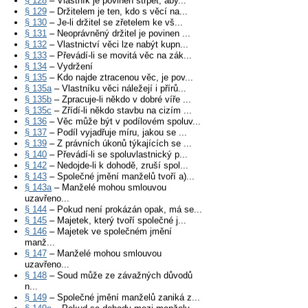
§ 128
– Vlastník je povinen strpět, aby...
§ 129
– Držitelem je ten, kdo s věcí na...
§ 130
– Je-li držitel se zřetelem ke vš...
§ 131
– Neoprávněný držitel je povinen ...
§ 132
– Vlastnictví věci lze nabýt kupn...
§ 133
– Převádí-li se movitá věc na zák...
§ 134
– Vydržení
§ 135
– Kdo najde ztracenou věc, je pov...
§ 135a
– Vlastníku věci náležejí i přírů...
§ 135b
– Zpracuje-li někdo v dobré víře ...
§ 135c
– Zřídí-li někdo stavbu na cizím ...
§ 136
– Věc může být v podílovém spoluv...
§ 137
– Podíl vyjadřuje míru, jakou se ...
§ 139
– Z právních úkonů týkajících se ...
§ 140
– Převádí-li se spoluvlastnický p...
§ 142
– Nedojde-li k dohodě, zruší spol...
§ 143
– Společné jmění manželů tvoří a)...
§ 143a
– Manželé mohou smlouvou
uzavřeno...
§ 144
– Pokud není prokázán opak, má se...
§ 145
– Majetek, který tvoří společné j...
§ 146
– Majetek ve společném jmění
manž...
§ 147
– Manželé mohou smlouvou
uzavřeno...
§ 148
– Soud může ze závažných důvodů
n...
§ 149
– Společné jmění manželů zaniká z...