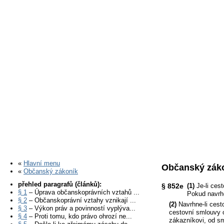
«
Hlavní menu
Občanský záko
«
Občanský zákoník
přehled paragrafů (článků):
§ 852e
(1)
Je-li ces
§ 1
– Úprava občanskoprávních vztahů ...
Pokud navrh
§ 2
– Občanskoprávní vztahy vznikají ...
(2)
Navrhne-li cest
§ 3
– Výkon práv a povinností vyplýva...
cestovní smlouvy o
§ 4
– Proti tomu, kdo právo ohrozí ne...
zákazníkovi, od sm