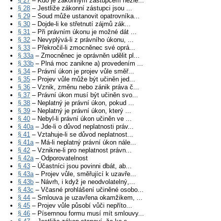
§ 27
– Kdo je zákonným zástupcem nezle...
§ 28
– Jestliže zákonní zástupci jsou ...
§ 29
– Soud může ustanovit opatrovníka...
§ 30
– Dojde-li ke střetnutí zájmů zák...
§ 31
– Při právním úkonu je možné dát ...
§ 32
– Nevyplývá-li z právního úkonu, ...
§ 33
– Překročil-li zmocněnec své oprá...
§ 33a
– Zmocněnec je oprávněn udělit pl...
§ 33b
– Plná moc zanikne a) provedením ...
§ 34
– Právní úkon je projev vůle směř...
§ 35
– Projev vůle může být učiněn jed...
§ 36
– Vznik, změnu nebo zánik práva č...
§ 37
– Právní úkon musí být učiněn svo...
§ 38
– Neplatný je právní úkon, pokud ...
§ 39
– Neplatný je právní úkon, který ...
§ 40
– Nebyl-li právní úkon učiněn ve ...
§ 40a
– Jde-li o důvod neplatnosti práv...
§ 41
– Vztahuje-li se důvod neplatnost...
§ 41a
– Má-li neplatný právní úkon nále...
§ 42
– Vznikne-li pro neplatnost právn...
§ 42a
– Odporovatelnost
§ 43
– Účastníci jsou povinni dbát, ab...
§ 43a
– Projev vůle, směřující k uzavře...
§ 43b
– Návrh, i když je neodvolatelný,...
§ 43c
– Včasné prohlášení učiněné osobo...
§ 44
– Smlouva je uzavřena okamžikem, ...
§ 45
– Projev vůle působí vůči nepříto...
§ 46
– Písemnou formu musí mít smlouvy...