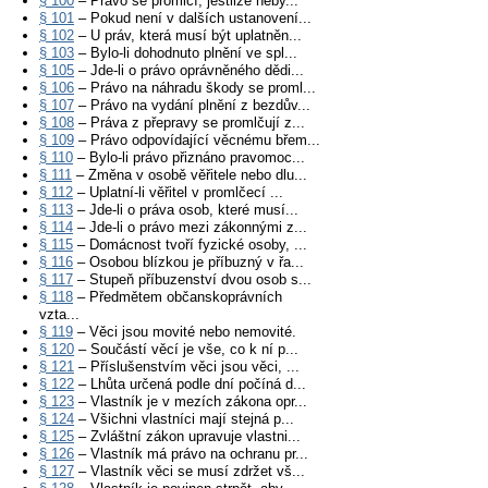
§ 100
– Právo se promlčí, jestliže neby...
§ 101
– Pokud není v dalších ustanovení...
§ 102
– U práv, která musí být uplatněn...
§ 103
– Bylo-li dohodnuto plnění ve spl...
§ 105
– Jde-li o právo oprávněného dědi...
§ 106
– Právo na náhradu škody se proml...
§ 107
– Právo na vydání plnění z bezdův...
§ 108
– Práva z přepravy se promlčují z...
§ 109
– Právo odpovídající věcnému břem...
§ 110
– Bylo-li právo přiznáno pravomoc...
§ 111
– Změna v osobě věřitele nebo dlu...
§ 112
– Uplatní-li věřitel v promlčecí ...
§ 113
– Jde-li o práva osob, které musí...
§ 114
– Jde-li o právo mezi zákonnými z...
§ 115
– Domácnost tvoří fyzické osoby, ...
§ 116
– Osobou blízkou je příbuzný v řa...
§ 117
– Stupeň příbuzenství dvou osob s...
§ 118
– Předmětem občanskoprávních
vzta...
§ 119
– Věci jsou movité nebo nemovité.
§ 120
– Součástí věcí je vše, co k ní p...
§ 121
– Příslušenstvím věci jsou věci, ...
§ 122
– Lhůta určená podle dní počíná d...
§ 123
– Vlastník je v mezích zákona opr...
§ 124
– Všichni vlastníci mají stejná p...
§ 125
– Zvláštní zákon upravuje vlastni...
§ 126
– Vlastník má právo na ochranu pr...
§ 127
– Vlastník věci se musí zdržet vš...