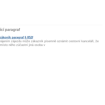
ící paragraf
ákoník paragraf § 852f
ahájením zájezdu může zákazník písemně oznámit cestovní kanceláři, že
místo něho zúčastní jiná osoba v