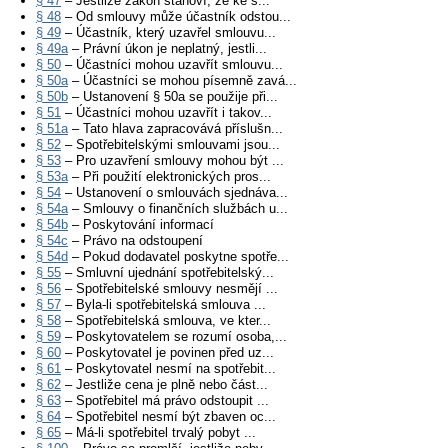
§ 47
– Jestliže zákon stanoví, že ke s...
§ 48
– Od smlouvy může účastník odstou...
§ 49
– Účastník, který uzavřel smlouvu...
§ 49a
– Právní úkon je neplatný, jestli...
§ 50
– Účastníci mohou uzavřít smlouvu...
§ 50a
– Účastníci se mohou písemně zavá...
§ 50b
– Ustanovení § 50a se použije při...
§ 51
– Účastníci mohou uzavřít i takov...
§ 51a
– Tato hlava zapracovává příslušn...
§ 52
– Spotřebitelskými smlouvami jsou...
§ 53
– Pro uzavření smlouvy mohou být ...
§ 53a
– Při použití elektronických pros...
§ 54
– Ustanovení o smlouvách sjednáva...
§ 54a
– Smlouvy o finančních službách u...
§ 54b
– Poskytování informací
§ 54c
– Právo na odstoupení
§ 54d
– Pokud dodavatel poskytne spotře...
§ 55
– Smluvní ujednání spotřebitelský...
§ 56
– Spotřebitelské smlouvy nesmějí ...
§ 57
– Byla-li spotřebitelská smlouva ...
§ 58
– Spotřebitelská smlouva, ve kter...
§ 59
– Poskytovatelem se rozumí osoba,...
§ 60
– Poskytovatel je povinen před uz...
§ 61
– Poskytovatel nesmí na spotřebit...
§ 62
– Jestliže cena je plně nebo část...
§ 63
– Spotřebitel má právo odstoupit ...
§ 64
– Spotřebitel nesmí být zbaven oc...
§ 65
– Má-li spotřebitel trvalý pobyt ...