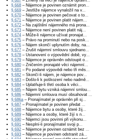
§ 667
– Změny na věci je nájemce oprávn...
§ 668
– Nájemce je povinen oznámit pron...
§ 669
– Jestliže nájemce vynaložil na v...
§ 670
– Nájemce je povinen pečovat o to...
§ 671
– Nájemce je povinen platit nájem...
§ 672
– Na zajištění nájemného má prona...
§ 673
– Nájemce není povinen platit náj...
§ 674
– Může-li nájemce užívat pronajat...
§ 675
– Právo na prominutí nebo na posk...
§ 676
– Nájem skončí uplynutím doby, na...
§ 677
– Zrušit nájemní smlouvu sjednano...
§ 678
– Ustanovení o výpovědní době, vy...
§ 679
– Nájemce je oprávněn odstoupit o...
§ 680
– Zničením pronajaté věci nájemní...
§ 681
– Po podané výpovědi nebo tři měs...
§ 682
– Skončí-li nájem, je nájemce pov...
§ 683
– Došlo-li k poškození nebo nadmě...
§ 684
– Uplatňuje-li třetí osoba k věci...
§ 685
– Nájem bytu vzniká nájemní smlou...
§ 686
– Nájemní smlouva musí obsahovat ...
§ 686a
– Pronajímatel je oprávněn při sj...
§ 687
– Pronajímatel je povinen předat ...
§ 688
– Nájemce bytu a osoby, které žij...
§ 689
– Nájemce a osoby, které žijí s n...
§ 690
– Nájemci jsou povinni při výkonu...
§ 691
– Nesplní-li pronajímatel svoji p...
§ 692
– Nájemce je povinen oznámit bez ...
§ 693
– Nájemce je povinen odstranit zá...