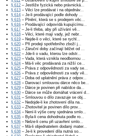
§ 611
– Ustanovení o kupní smlouvě se p...
§ 612
– Jestliže fyzická nebo právnická...
§ 613
– Věci lze prodávat i na objednáv...
§ 614
– Je-li prodávající podle dohody ...
§ 615
– Plnění, která se s prodejem věc...
§ 616
– Prodávající odpovídá kupujícímu...
§ 617
– Je-li třeba, aby při užívání vě...
§ 618
– Věci, které mají vady, jež nebr...
§ 619
– Nejde-li o věci, které se rychl...
§ 620
– Při prodeji spotřebního zboží j...
§ 621
– Záruční doby začínají běžet od ...
§ 622
– Jde-li o vadu, kterou lze odstr...
§ 623
– Vada, která vznikla neodbornou ...
§ 624
– Má-li věc prodávaná za nižší ce...
§ 625
– Práva z odpovědnosti za vady se...
§ 626
– Práva z odpovědnosti za vady vě...
§ 627
– Doba od uplatnění práva z odpov...
§ 628
– Darovací smlouvou dárce něco be...
§ 629
– Dárce je povinen při nabídce da...
§ 630
– Dárce se může domáhat vrácení d...
§ 631
– Smlouvou o dílo zavazuje se obj...
§ 632
– Nedojde-li ke zhotovení díla na...
§ 633
– Zhotovitel je povinen dílo prov...
§ 634
– Není-li výše ceny sjednána smlo...
§ 635
– Byla-li cena dohodnuta podle ro...
§ 636
– Nelze-li cenu při uzavření smlo...
§ 637
– Má-li objednatelem dodaný mater...
§ 638
– Je-li k provedení díla nutná so...