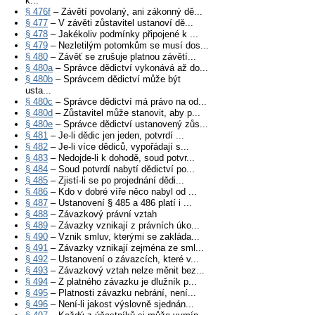
k...
§ 476f
– Závětí povolaný, ani zákonný dě...
§ 477
– V závěti zůstavitel ustanoví dě...
§ 478
– Jakékoliv podmínky připojené k ...
§ 479
– Nezletilým potomkům se musí dos...
§ 480
– Závěť se zrušuje platnou závětí...
§ 480a
– Správce dědictví vykonává až do...
§ 480b
– Správcem dědictví může být
usta...
§ 480c
– Správce dědictví má právo na od...
§ 480d
– Zůstavitel může stanovit, aby p...
§ 480e
– Správce dědictví ustanovený zůs...
§ 481
– Je-li dědic jen jeden, potvrdí ...
§ 482
– Je-li více dědiců, vypořádají s...
§ 483
– Nedojde-li k dohodě, soud potvr...
§ 484
– Soud potvrdí nabytí dědictví po...
§ 485
– Zjistí-li se po projednání dědi...
§ 486
– Kdo v dobré víře něco nabyl od ...
§ 487
– Ustanovení § 485 a 486 platí i ...
§ 488
– Závazkový právní vztah
§ 489
– Závazky vznikají z právních úko...
§ 490
– Vznik smluv, kterými se zakláda...
§ 491
– Závazky vznikají zejména ze sml...
§ 492
– Ustanovení o závazcích, které v...
§ 493
– Závazkový vztah nelze měnit bez...
§ 494
– Z platného závazku je dlužník p...
§ 495
– Platnosti závazku nebrání, není...
§ 496
– Není-li jakost výslovně sjednán...