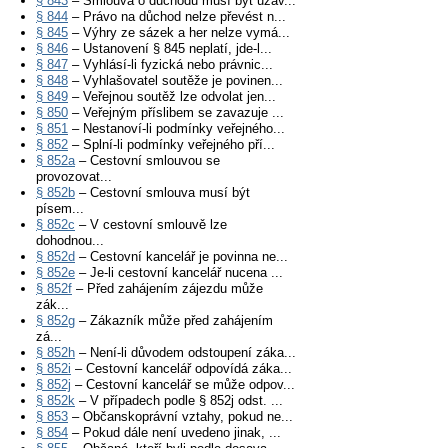
§ 843
– Smlouva o důchodu musí být uzav...
§ 844
– Právo na důchod nelze převést n...
§ 845
– Výhry ze sázek a her nelze vymá...
§ 846
– Ustanovení § 845 neplatí, jde-l...
§ 847
– Vyhlásí-li fyzická nebo právnic...
§ 848
– Vyhlašovatel soutěže je povinen...
§ 849
– Veřejnou soutěž lze odvolat jen...
§ 850
– Veřejným příslibem se zavazuje ...
§ 851
– Nestanoví-li podmínky veřejného...
§ 852
– Splní-li podmínky veřejného pří...
§ 852a
– Cestovní smlouvou se
provozovat...
§ 852b
– Cestovní smlouva musí být
písem...
§ 852c
– V cestovní smlouvě lze
dohodnou...
§ 852d
– Cestovní kancelář je povinna ne...
§ 852e
– Je-li cestovní kancelář nucena ...
§ 852f
– Před zahájením zájezdu může
zák...
§ 852g
– Zákazník může před zahájením
zá...
§ 852h
– Není-li důvodem odstoupení záka...
§ 852i
– Cestovní kancelář odpovídá záka...
§ 852j
– Cestovní kancelář se může odpov...
§ 852k
– V případech podle § 852j odst. ...
§ 853
– Občanskoprávní vztahy, pokud ne...
§ 854
– Pokud dále není uvedeno jinak, ...