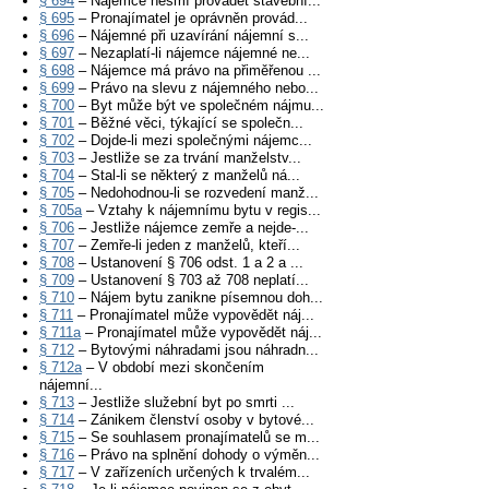
§ 694
– Nájemce nesmí provádět stavební...
§ 695
– Pronajímatel je oprávněn provád...
§ 696
– Nájemné při uzavírání nájemní s...
§ 697
– Nezaplatí-li nájemce nájemné ne...
§ 698
– Nájemce má právo na přiměřenou ...
§ 699
– Právo na slevu z nájemného nebo...
§ 700
– Byt může být ve společném nájmu...
§ 701
– Běžné věci, týkající se společn...
§ 702
– Dojde-li mezi společnými nájemc...
§ 703
– Jestliže se za trvání manželstv...
§ 704
– Stal-li se některý z manželů ná...
§ 705
– Nedohodnou-li se rozvedení manž...
§ 705a
– Vztahy k nájemnímu bytu v regis...
§ 706
– Jestliže nájemce zemře a nejde-...
§ 707
– Zemře-li jeden z manželů, kteří...
§ 708
– Ustanovení § 706 odst. 1 a 2 a ...
§ 709
– Ustanovení § 703 až 708 neplatí...
§ 710
– Nájem bytu zanikne písemnou doh...
§ 711
– Pronajímatel může vypovědět náj...
§ 711a
– Pronajímatel může vypovědět náj...
§ 712
– Bytovými náhradami jsou náhradn...
§ 712a
– V období mezi skončením
nájemní...
§ 713
– Jestliže služební byt po smrti ...
§ 714
– Zánikem členství osoby v bytové...
§ 715
– Se souhlasem pronajímatelů se m...
§ 716
– Právo na splnění dohody o výměn...
§ 717
– V zařízeních určených k trvalém...