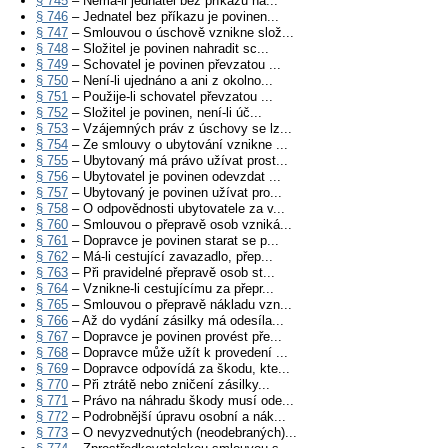
§ 745
– Nemá-li jednatel bez příkazu ná...
§ 746
– Jednatel bez příkazu je povinen...
§ 747
– Smlouvou o úschově vznikne slož...
§ 748
– Složitel je povinen nahradit sc...
§ 749
– Schovatel je povinen převzatou ...
§ 750
– Není-li ujednáno a ani z okolno...
§ 751
– Použije-li schovatel převzatou ...
§ 752
– Složitel je povinen, není-li úč...
§ 753
– Vzájemných práv z úschovy se lz...
§ 754
– Ze smlouvy o ubytování vznikne ...
§ 755
– Ubytovaný má právo užívat prost...
§ 756
– Ubytovatel je povinen odevzdat ...
§ 757
– Ubytovaný je povinen užívat pro...
§ 758
– O odpovědnosti ubytovatele za v...
§ 760
– Smlouvou o přepravě osob vzniká...
§ 761
– Dopravce je povinen starat se p...
§ 762
– Má-li cestující zavazadlo, přep...
§ 763
– Při pravidelné přepravě osob st...
§ 764
– Vznikne-li cestujícímu za přepr...
§ 765
– Smlouvou o přepravě nákladu vzn...
§ 766
– Až do vydání zásilky má odesíla...
§ 767
– Dopravce je povinen provést pře...
§ 768
– Dopravce může užít k provedení ...
§ 769
– Dopravce odpovídá za škodu, kte...
§ 770
– Při ztrátě nebo zničení zásilky...
§ 771
– Právo na náhradu škody musí ode...
§ 772
– Podrobnější úpravu osobní a nák...
§ 773
– O nevyzvednutých (neodebraných)...