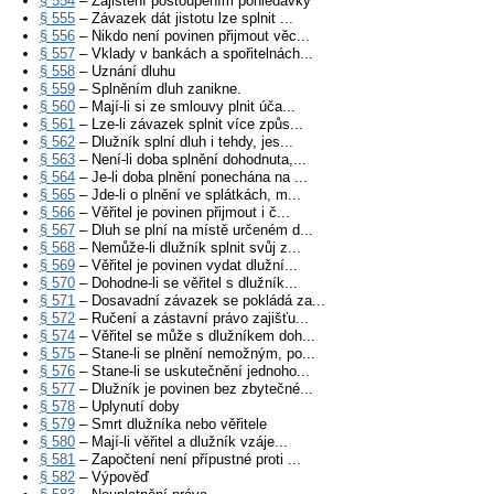
§ 554
– Zajištění postoupením pohledávky
§ 555
– Závazek dát jistotu lze splnit ...
§ 556
– Nikdo není povinen přijmout věc...
§ 557
– Vklady v bankách a spořitelnách...
§ 558
– Uznání dluhu
§ 559
– Splněním dluh zanikne.
§ 560
– Mají-li si ze smlouvy plnit úča...
§ 561
– Lze-li závazek splnit více způs...
§ 562
– Dlužník splní dluh i tehdy, jes...
§ 563
– Není-li doba splnění dohodnuta,...
§ 564
– Je-li doba plnění ponechána na ...
§ 565
– Jde-li o plnění ve splátkách, m...
§ 566
– Věřitel je povinen přijmout i č...
§ 567
– Dluh se plní na místě určeném d...
§ 568
– Nemůže-li dlužník splnit svůj z...
§ 569
– Věřitel je povinen vydat dlužní...
§ 570
– Dohodne-li se věřitel s dlužník...
§ 571
– Dosavadní závazek se pokládá za...
§ 572
– Ručení a zástavní právo zajišťu...
§ 574
– Věřitel se může s dlužníkem doh...
§ 575
– Stane-li se plnění nemožným, po...
§ 576
– Stane-li se uskutečnění jednoho...
§ 577
– Dlužník je povinen bez zbytečné...
§ 578
– Uplynutí doby
§ 579
– Smrt dlužníka nebo věřitele
§ 580
– Mají-li věřitel a dlužník vzáje...
§ 581
– Započtení není přípustné proti ...
§ 582
– Výpověď