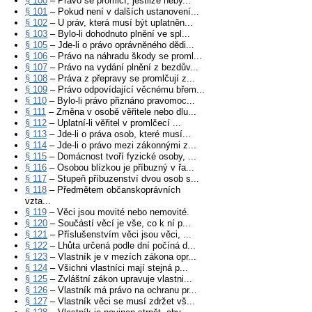
§ 100
– Právo se promlčí, jestliže neby...
§ 101
– Pokud není v dalších ustanovení...
§ 102
– U práv, která musí být uplatněn...
§ 103
– Bylo-li dohodnuto plnění ve spl...
§ 105
– Jde-li o právo oprávněného dědi...
§ 106
– Právo na náhradu škody se proml...
§ 107
– Právo na vydání plnění z bezdův...
§ 108
– Práva z přepravy se promlčují z...
§ 109
– Právo odpovídající věcnému břem...
§ 110
– Bylo-li právo přiznáno pravomoc...
§ 111
– Změna v osobě věřitele nebo dlu...
§ 112
– Uplatní-li věřitel v promlčecí ...
§ 113
– Jde-li o práva osob, které musí...
§ 114
– Jde-li o právo mezi zákonnými z...
§ 115
– Domácnost tvoří fyzické osoby, ...
§ 116
– Osobou blízkou je příbuzný v řa...
§ 117
– Stupeň příbuzenství dvou osob s...
§ 118
– Předmětem občanskoprávních
vzta...
§ 119
– Věci jsou movité nebo nemovité.
§ 120
– Součástí věcí je vše, co k ní p...
§ 121
– Příslušenstvím věci jsou věci, ...
§ 122
– Lhůta určená podle dní počíná d...
§ 123
– Vlastník je v mezích zákona opr...
§ 124
– Všichni vlastníci mají stejná p...
§ 125
– Zvláštní zákon upravuje vlastni...
§ 126
– Vlastník má právo na ochranu pr...
§ 127
– Vlastník věci se musí zdržet vš...