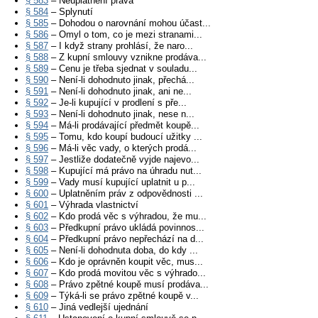
§ 583
– Neuplatnění práva
§ 584
– Splynutí
§ 585
– Dohodou o narovnání mohou účast...
§ 586
– Omyl o tom, co je mezi stranami...
§ 587
– I když strany prohlásí, že naro...
§ 588
– Z kupní smlouvy vznikne prodáva...
§ 589
– Cenu je třeba sjednat v souladu...
§ 590
– Není-li dohodnuto jinak, přechá...
§ 591
– Není-li dohodnuto jinak, ani ne...
§ 592
– Je-li kupující v prodlení s pře...
§ 593
– Není-li dohodnuto jinak, nese n...
§ 594
– Má-li prodávající předmět koupě...
§ 595
– Tomu, kdo koupí budoucí užitky ...
§ 596
– Má-li věc vady, o kterých prodá...
§ 597
– Jestliže dodatečně vyjde najevo...
§ 598
– Kupující má právo na úhradu nut...
§ 599
– Vady musí kupující uplatnit u p...
§ 600
– Uplatněním práv z odpovědnosti ...
§ 601
– Výhrada vlastnictví
§ 602
– Kdo prodá věc s výhradou, že mu...
§ 603
– Předkupní právo ukládá povinnos...
§ 604
– Předkupní právo nepřechází na d...
§ 605
– Není-li dohodnuta doba, do kdy ...
§ 606
– Kdo je oprávněn koupit věc, mus...
§ 607
– Kdo prodá movitou věc s výhrado...
§ 608
– Právo zpětné koupě musí prodáva...
§ 609
– Týká-li se právo zpětné koupě v...
§ 610
– Jiná vedlejší ujednání