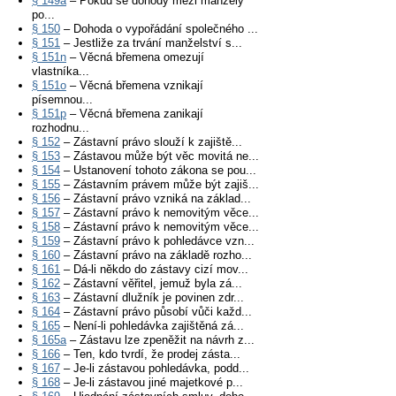
§ 149a
– Pokud se dohody mezi manžely
po...
§ 150
– Dohoda o vypořádání společného ...
§ 151
– Jestliže za trvání manželství s...
§ 151n
– Věcná břemena omezují
vlastníka...
§ 151o
– Věcná břemena vznikají
písemnou...
§ 151p
– Věcná břemena zanikají
rozhodnu...
§ 152
– Zástavní právo slouží k zajiště...
§ 153
– Zástavou může být věc movitá ne...
§ 154
– Ustanovení tohoto zákona se pou...
§ 155
– Zástavním právem může být zajiš...
§ 156
– Zástavní právo vzniká na základ...
§ 157
– Zástavní právo k nemovitým věce...
§ 158
– Zástavní právo k nemovitým věce...
§ 159
– Zástavní právo k pohledávce vzn...
§ 160
– Zástavní právo na základě rozho...
§ 161
– Dá-li někdo do zástavy cizí mov...
§ 162
– Zástavní věřitel, jemuž byla zá...
§ 163
– Zástavní dlužník je povinen zdr...
§ 164
– Zástavní právo působí vůči každ...
§ 165
– Není-li pohledávka zajištěná zá...
§ 165a
– Zástavu lze zpeněžit na návrh z...
§ 166
– Ten, kdo tvrdí, že prodej zásta...
§ 167
– Je-li zástavou pohledávka, podd...
§ 168
– Je-li zástavou jiné majetkové p...