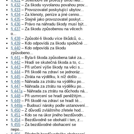
§ 431
– Střetnou-li se provozy dvou neb...
§ 432
– Za škodu vyvolanou povahou prov...
§ 433
– Provozovatel poskytující ubytov...
§ 434
– Za klenoty, peníze a jiné cenno...
§ 435
– Stejně jako provozovatel poskyt...
§ 436
– Právo na náhradu škody musí být...
§ 437
– Za škodu způsobenou na věcech
o...
§ 438
– Způsobí-li škodu více škůdců, o...
§ 439
– Kdo odpovídá za škodu společně ...
§ 440
– Kdo odpovídá za škodu
způsobeno...
§ 441
– Byla-li škoda způsobena také za...
§ 442
– Hradí se skutečná škoda a to, c...
§ 443
– Při určení výše škody na věci s...
§ 444
– Při škodě na zdraví se jednoráz...
§ 445
– Ztráta na výdělku, k níž došlo ...
§ 446
– Náhrada za ztrátu na výdělku po...
§ 447
– Náhrada za ztrátu na výdělku po...
§ 447a
– Náhrada za ztrátu na důchodu ná...
§ 448
– Při usmrcení se hradí peněžitým...
§ 449
– Při škodě na zdraví se hradí té...
§ 449a
– Budoucí nároky podle ustanovení...
§ 450
– Z důvodů zvláštního zřetele hod...
§ 451
– Kdo se na úkor jiného bezdůvodn...
§ 454
– Bezdůvodně se obohatil i ten, z...
§ 455
– Za bezdůvodné obohacení se
nepo...