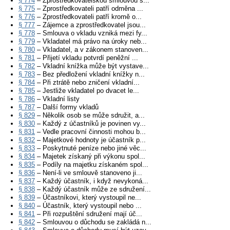
§ 774
– Zprostředkovatelskou smlouvou s...
§ 775
– Zprostředkovateli patří odměna ...
§ 776
– Zprostředkovateli patří kromě o...
§ 777
– Zájemce a zprostředkovatel jsou...
§ 778
– Smlouva o vkladu vzniká mezi fy...
§ 779
– Vkladatel má právo na úroky neb...
§ 780
– Vkladatel, a v zákonem stanoven...
§ 781
– Přijetí vkladu potvrdí peněžní ...
§ 782
– Vkladní knížka může být vystave...
§ 783
– Bez předložení vkladní knížky n...
§ 784
– Při ztrátě nebo zničení vkladní...
§ 785
– Jestliže vkladatel po dvacet le...
§ 786
– Vkladní listy
§ 787
– Další formy vkladů
§ 829
– Několik osob se může sdružit, a...
§ 830
– Každý z účastníků je povinen vy...
§ 831
– Vedle pracovní činnosti mohou b...
§ 832
– Majetkové hodnoty je účastník p...
§ 833
– Poskytnuté peníze nebo jiné věc...
§ 834
– Majetek získaný při výkonu spol...
§ 835
– Podíly na majetku získaném spol...
§ 836
– Není-li ve smlouvě stanoveno ji...
§ 837
– Každý účastník, i když nevykoná...
§ 838
– Každý účastník může ze sdružení...
§ 839
– Účastníkovi, který vystoupil ne...
§ 840
– Účastník, který vystoupil nebo ...
§ 841
– Při rozpuštění sdružení mají úč...
§ 842
– Smlouvou o důchodu se zakládá n...