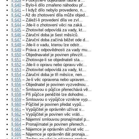
§ 639
– Poskytne-li objednatel řádně a ...
§ 640
– Bylo-li dílo zmařeno náhodou př...
§ 641
– I když dílo nebylo provedeno, n...
§ 642
– Až do zhotovení díla může objed...
§ 643
– Záleží-li provedení díla ve zvl...
§ 644
– Jde-li o zhotovení věci na zaká...
§ 645
– Zhotovitel odpovídá za vady, kt...
§ 646
– Záruční doba je šest měsíců.
§ 647
– Záruční doba začíná běžet ode d...
§ 648
– Jde-li o vadu, kterou lze odstr...
§ 649
– Práva z odpovědnosti za vady mu...
§ 650
– Objednavatel je povinen převzít...
§ 651
– Zhotovuje-li se objednateli sta...
§ 652
– Jde-li o opravu nebo úpravu věc...
§ 653
– Zhotovitel odpovídá za vady, kt...
§ 654
– Záruční doba je tři měsíce, nen...
§ 655
– Je-li věc opravena nebo upraven...
§ 656
– Objednatel je povinen vyzvednou...
§ 657
– Smlouvou o půjčce přenechává vě...
§ 658
– Při půjčce peněžité lze dohodno...
§ 659
– Smlouvou o výpůjčce vznikne vyp...
§ 660
– Půjčitel je povinen předat vypů...
§ 661
– Vypůjčitel je oprávněn užívat v...
§ 662
– Vypůjčitel je povinen věc vráti...
§ 663
– Nájemní smlouvou pronajímatel p...
§ 664
– Pronajímatel je povinen přenech...
§ 665
– Nájemce je oprávněn užívat věc ...
§ 666
– Nájemce je oprávněn dát pronaja...