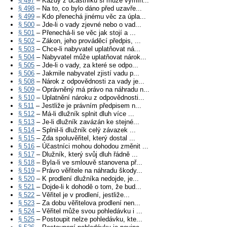
§ 497
– Každý z účastníků si může vymín...
§ 498
– Na to, co bylo dáno před uzavře...
§ 499
– Kdo přenechá jinému věc za úpla...
§ 500
– Jde-li o vady zjevné nebo o vad...
§ 501
– Přenechá-li se věc jak stojí a ...
§ 502
– Zákon, jeho prováděcí předpis, ...
§ 503
– Chce-li nabyvatel uplatňovat ná...
§ 504
– Nabyvatel může uplatňovat nárok...
§ 505
– Jde-li o vady, za které se odpo...
§ 506
– Jakmile nabyvatel zjistí vadu p...
§ 508
– Nárok z odpovědnosti za vady je...
§ 509
– Oprávněný má právo na náhradu n...
§ 510
– Uplatnění nároku z odpovědnosti...
§ 511
– Jestliže je právním předpisem n...
§ 512
– Má-li dlužník splnit dluh více ...
§ 513
– Je-li dlužník zavázán ke stejné...
§ 514
– Splnil-li dlužník celý závazek ...
§ 515
– Zda spoluvěřitel, který dostal ...
§ 516
– Účastníci mohou dohodou změnit ...
§ 517
– Dlužník, který svůj dluh řádně ...
§ 518
– Byla-li ve smlouvě stanovena př...
§ 519
– Právo věřitele na náhradu škody...
§ 520
– K prodlení dlužníka nedojde, je...
§ 521
– Dojde-li k dohodě o tom, že bud...
§ 522
– Věřitel je v prodlení, jestliže...
§ 523
– Za dobu věřitelova prodlení nen...
§ 524
– Věřitel může svou pohledávku i ...
§ 525
– Postoupit nelze pohledávku, kte...