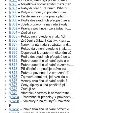
§ 855
– Občané, kteří byli podle dosava...
§ 856
– Majetková společenství mezi man...
§ 857
– Nabyl-li před 1. dubnem 1964 pr...
§ 858
– Byly-li smlouvy o pojištění oso...
§ 859
– Při dědění se užije práva platn...
§ 860
– Podle dosavadních předpisů se a...
§ 861
– Jde-li o právo na náhradu škody...
§ 862
– Práva a povinnosti ze zástavníc...
§ 864
– Zrušují se:
§ 865
– Pokud není uvedeno jinak, řídí ...
§ 866
– Zvýšení základní částky, která ...
§ 867
– Nárok na náhradu za ztrátu na d...
§ 868
– Pokud dále není uvedeno jinak, ...
§ 869
– Odporovat lze právním úkonům uč...
§ 870
– Podle dosavadních předpisů se a...
§ 871
– Právo osobního užívání bytu a p...
§ 872
– Právo osobního užívání pozemku,...
§ 873
– Při dědění se použije právo pla...
§ 874
– Práva a povinnosti z omezení př...
§ 875
– Zájmová sdružení, jež vznikla p...
§ 876
– Vztahy trvalého užívání podle §...
§ 877
– Ceny, úplaty a jiná peněžitá pl...
§ 878
– Zrušují se:
§ 879
– Vlastnické vztahy k nemovitoste...
§ 879a
– Podrobnější předpisy k proveden...
§ 879b
– Smlouvy o nájmu bytů uzavřené
p...
§ 879c
– Právo trvalého užívání pozemku ...