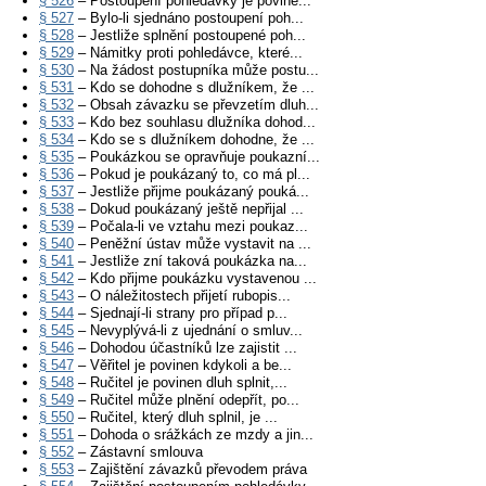
§ 526
– Postoupení pohledávky je povine...
§ 527
– Bylo-li sjednáno postoupení poh...
§ 528
– Jestliže splnění postoupené poh...
§ 529
– Námitky proti pohledávce, které...
§ 530
– Na žádost postupníka může postu...
§ 531
– Kdo se dohodne s dlužníkem, že ...
§ 532
– Obsah závazku se převzetím dluh...
§ 533
– Kdo bez souhlasu dlužníka dohod...
§ 534
– Kdo se s dlužníkem dohodne, že ...
§ 535
– Poukázkou se opravňuje poukazní...
§ 536
– Pokud je poukázaný to, co má pl...
§ 537
– Jestliže přijme poukázaný pouká...
§ 538
– Dokud poukázaný ještě nepřijal ...
§ 539
– Počala-li ve vztahu mezi poukaz...
§ 540
– Peněžní ústav může vystavit na ...
§ 541
– Jestliže zní taková poukázka na...
§ 542
– Kdo přijme poukázku vystavenou ...
§ 543
– O náležitostech přijetí rubopis...
§ 544
– Sjednají-li strany pro případ p...
§ 545
– Nevyplývá-li z ujednání o smluv...
§ 546
– Dohodou účastníků lze zajistit ...
§ 547
– Věřitel je povinen kdykoli a be...
§ 548
– Ručitel je povinen dluh splnit,...
§ 549
– Ručitel může plnění odepřít, po...
§ 550
– Ručitel, který dluh splnil, je ...
§ 551
– Dohoda o srážkách ze mzdy a jin...
§ 552
– Zástavní smlouva
§ 553
– Zajištění závazků převodem práva