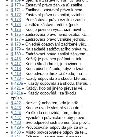
§ 169
– Ujednání zástavních smluv, doho...
§ 170
– Zástavní právo zaniká a) zánike...
§ 171
– Zanikne-li zástavní právo k nem...
§ 172
– Zástavní právo nezaniká, vztahu...
§ 173
– Podzástavní právo vznikne zasta...
§ 174
– Jestliže zástavní věřitel (podz...
§ 175
– Kdo je povinen vydat cizí movit...
§ 176
– Zadržovací právo nemá osoba, kt...
§ 177
– Zadržovací právo vznikne jednos...
§ 178
– Ohledně opatrování zadržené věc...
§ 179
– Na základě zadržovacího práva m...
§ 180
– Zadržovací právo zaniká zánikem...
§ 415
– Každý je povinen počínat si tak...
§ 417
– Komu škoda hrozí, je povinen k ...
§ 418
– Kdo způsobil škodu, když odvrac...
§ 419
– Kdo odvracel hrozící škodu, má ...
§ 420
– Každý odpovídá za škodu, kterou...
§ 420a
– Každý odpovídá za škodu, kterou...
§ 421
– Každý, kdo od jiného převzal vě...
§ 421a
– Každý odpovídá i za škodu
způso...
§ 422
– Nezletilý nebo ten, kdo je stiž...
§ 423
– Kdo se uvede vlastní vinou do t...
§ 424
– Za škodu odpovídá i ten, kdo ji...
§ 427
– Fyzické a právnické osoby provo...
§ 428
– Své odpovědnosti se nemůže prov...
§ 429
– Provozovatel odpovídá jak za šk...
§ 430
– Místo provozovatele odpovídá te...