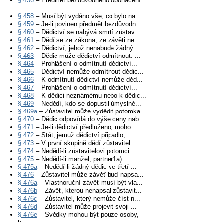
§ 456
– Předmět bezdůvodného obohacení
...
§ 458
– Musí být vydáno vše, co bylo na...
§ 459
– Je-li povinen předmět bezdůvodn...
§ 460
– Dědictví se nabývá smrtí zůstav...
§ 461
– Dědí se ze zákona, ze závěti ne...
§ 462
– Dědictví, jehož nenabude žádný ...
§ 463
– Dědic může dědictví odmítnout. ...
§ 464
– Prohlášení o odmítnutí dědictví...
§ 465
– Dědictví nemůže odmítnout dědic...
§ 466
– K odmítnutí dědictví nemůže děd...
§ 467
– Prohlášení o odmítnutí dědictví...
§ 468
– K dědici neznámému nebo k dědic...
§ 469
– Nedědí, kdo se dopustil úmyslné...
§ 469a
– Zůstavitel může vydědit potomka...
§ 470
– Dědic odpovídá do výše ceny nab...
§ 471
– Je-li dědictví předluženo, moho...
§ 472
– Stát, jemuž dědictví připadlo, ...
§ 473
– V první skupině dědí zůstavitel...
§ 474
– Nedědí-li zůstavitelovi potomci...
§ 475
– Nedědí-li manžel, partner1a)
§ 475a
– Nedědí-li žádný dědic ve třetí ...
§ 476
– Zůstavitel může závěť buď napsa...
§ 476a
– Vlastnoruční závěť musí být vla...
§ 476b
– Závěť, kterou nenapsal zůstavit...
§ 476c
– Zůstavitel, který nemůže číst n...
§ 476d
– Zůstavitel může projevit svoji ...
§ 476e
– Svědky mohou být pouze osoby,