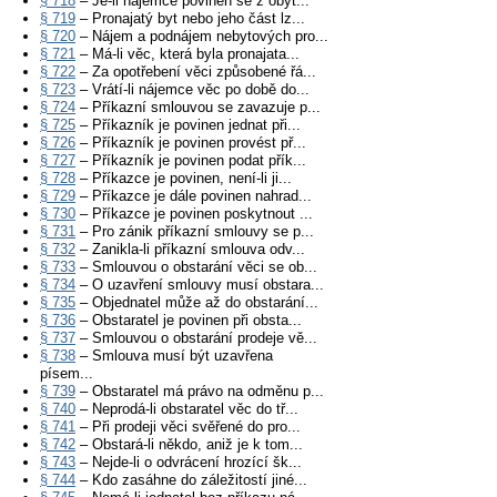
§ 718
– Je-li nájemce povinen se z obyt...
§ 719
– Pronajatý byt nebo jeho část lz...
§ 720
– Nájem a podnájem nebytových pro...
§ 721
– Má-li věc, která byla pronajata...
§ 722
– Za opotřebení věci způsobené řá...
§ 723
– Vrátí-li nájemce věc po době do...
§ 724
– Příkazní smlouvou se zavazuje p...
§ 725
– Příkazník je povinen jednat při...
§ 726
– Příkazník je povinen provést př...
§ 727
– Příkazník je povinen podat přík...
§ 728
– Příkazce je povinen, není-li ji...
§ 729
– Příkazce je dále povinen nahrad...
§ 730
– Příkazce je povinen poskytnout ...
§ 731
– Pro zánik příkazní smlouvy se p...
§ 732
– Zanikla-li příkazní smlouva odv...
§ 733
– Smlouvou o obstarání věci se ob...
§ 734
– O uzavření smlouvy musí obstara...
§ 735
– Objednatel může až do obstarání...
§ 736
– Obstaratel je povinen při obsta...
§ 737
– Smlouvou o obstarání prodeje vě...
§ 738
– Smlouva musí být uzavřena
písem...
§ 739
– Obstaratel má právo na odměnu p...
§ 740
– Neprodá-li obstaratel věc do tř...
§ 741
– Při prodeji věci svěřené do pro...
§ 742
– Obstará-li někdo, aniž je k tom...
§ 743
– Nejde-li o odvrácení hrozící šk...
§ 744
– Kdo zasáhne do záležitostí jiné...