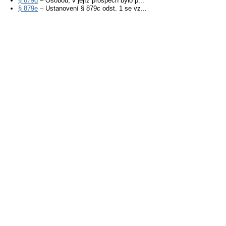
§ 879d
– Osobou, v jejíž prospěch bylo p...
§ 879e
– Ustanovení § 879c odst. 1 se vz...