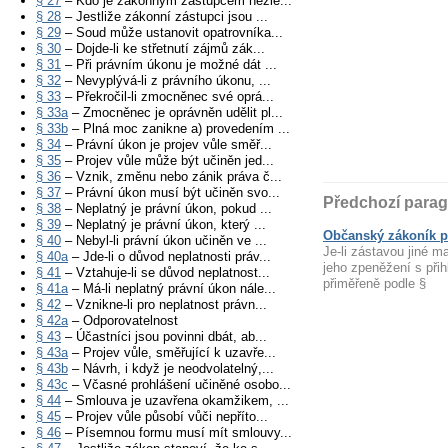
§ 27
– Kdo je zákonným zástupcem nezle...
§ 28
– Jestliže zákonní zástupci jsou ...
§ 29
– Soud může ustanovit opatrovníka...
§ 30
– Dojde-li ke střetnutí zájmů zák...
§ 31
– Při právním úkonu je možné dát ...
§ 32
– Nevyplývá-li z právního úkonu, ...
§ 33
– Překročil-li zmocněnec své oprá...
§ 33a
– Zmocněnec je oprávněn udělit pl...
§ 33b
– Plná moc zanikne a) provedením ...
§ 34
– Právní úkon je projev vůle směř...
§ 35
– Projev vůle může být učiněn jed...
§ 36
– Vznik, změnu nebo zánik práva č...
§ 37
– Právní úkon musí být učiněn svo...
Předchozí parag
§ 38
– Neplatný je právní úkon, pokud ...
§ 39
– Neplatný je právní úkon, který ...
Občanský zákoník p
§ 40
– Nebyl-li právní úkon učiněn ve ...
Je-li zástavou jiné m
§ 40a
– Jde-li o důvod neplatnosti práv...
jeho zpeněžení s při
§ 41
– Vztahuje-li se důvod neplatnost...
přiměřeně podle §
§ 41a
– Má-li neplatný právní úkon nále...
§ 42
– Vznikne-li pro neplatnost právn...
§ 42a
– Odporovatelnost
§ 43
– Účastníci jsou povinni dbát, ab...
§ 43a
– Projev vůle, směřující k uzavře...
§ 43b
– Návrh, i když je neodvolatelný,...
§ 43c
– Včasné prohlášení učiněné osobo...
§ 44
– Smlouva je uzavřena okamžikem, ...
§ 45
– Projev vůle působí vůči nepříto...
§ 46
– Písemnou formu musí mít smlouvy...