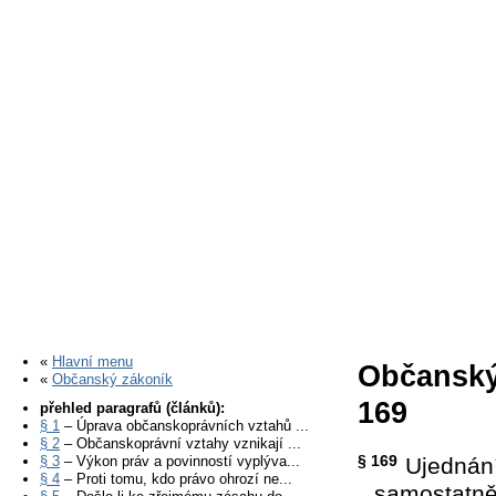
«
Hlavní menu
Občanský
«
Občanský zákoník
169
přehled paragrafů (článků):
§ 1
– Úprava občanskoprávních vztahů ...
§ 2
– Občanskoprávní vztahy vznikají ...
§ 169
§ 3
– Výkon práv a povinností vyplýva...
Ujednání
§ 4
– Proti tomu, kdo právo ohrozí ne...
samostatně 