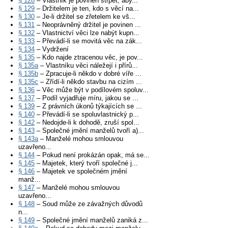
§ 128
– Vlastník je povinen strpět, aby...
§ 129
– Držitelem je ten, kdo s věcí na...
§ 130
– Je-li držitel se zřetelem ke vš...
§ 131
– Neoprávněný držitel je povinen ...
§ 132
– Vlastnictví věci lze nabýt kupn...
§ 133
– Převádí-li se movitá věc na zák...
§ 134
– Vydržení
§ 135
– Kdo najde ztracenou věc, je pov...
§ 135a
– Vlastníku věci náležejí i přírů...
§ 135b
– Zpracuje-li někdo v dobré víře ...
§ 135c
– Zřídí-li někdo stavbu na cizím ...
§ 136
– Věc může být v podílovém spoluv...
§ 137
– Podíl vyjadřuje míru, jakou se ...
§ 139
– Z právních úkonů týkajících se ...
§ 140
– Převádí-li se spoluvlastnický p...
§ 142
– Nedojde-li k dohodě, zruší spol...
§ 143
– Společné jmění manželů tvoří a)...
§ 143a
– Manželé mohou smlouvou
uzavřeno...
§ 144
– Pokud není prokázán opak, má se...
§ 145
– Majetek, který tvoří společné j...
§ 146
– Majetek ve společném jmění
manž...
§ 147
– Manželé mohou smlouvou
uzavřeno...
§ 148
– Soud může ze závažných důvodů
n...
§ 149
– Společné jmění manželů zaniká z...