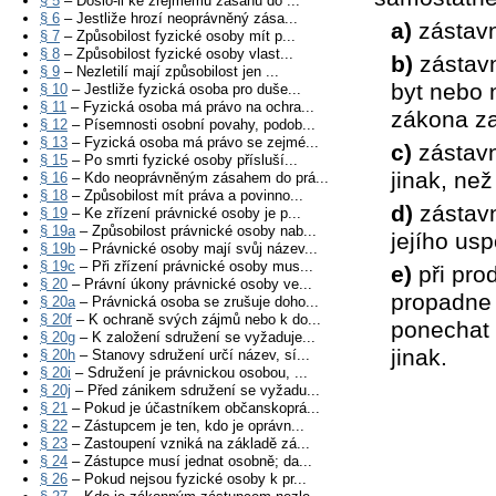
§ 5
– Došlo-li ke zřejmému zásahu do ...
§ 6
– Jestliže hrozí neoprávněný zása...
a)
zástavn
§ 7
– Způsobilost fyzické osoby mít p...
§ 8
– Způsobilost fyzické osoby vlast...
b)
zástavn
§ 9
– Nezletilí mají způsobilost jen ...
byt nebo 
§ 10
– Jestliže fyzická osoba pro duše...
§ 11
– Fyzická osoba má právo na ochra...
zákona zas
§ 12
– Písemnosti osobní povahy, podob...
§ 13
– Fyzická osoba má právo se zejmé...
c)
zástavn
§ 15
– Po smrti fyzické osoby přísluší...
jinak, ne
§ 16
– Kdo neoprávněným zásahem do prá...
§ 18
– Způsobilost mít práva a povinno...
d)
zástavn
§ 19
– Ke zřízení právnické osoby je p...
§ 19a
– Způsobilost právnické osoby nab...
jejího us
§ 19b
– Právnické osoby mají svůj název...
§ 19c
– Při zřízení právnické osoby mus...
e)
při pro
§ 20
– Právní úkony právnické osoby ve...
propadne z
§ 20a
– Právnická osoba se zrušuje doho...
§ 20f
– K ochraně svých zájmů nebo k do...
ponechat 
§ 20g
– K založení sdružení se vyžaduje...
jinak.
§ 20h
– Stanovy sdružení určí název, sí...
§ 20i
– Sdružení je právnickou osobou, ...
§ 20j
– Před zánikem sdružení se vyžadu...
§ 21
– Pokud je účastníkem občanskoprá...
§ 22
– Zástupcem je ten, kdo je oprávn...
§ 23
– Zastoupení vzniká na základě zá...
§ 24
– Zástupce musí jednat osobně; da...
§ 26
– Pokud nejsou fyzické osoby k pr...