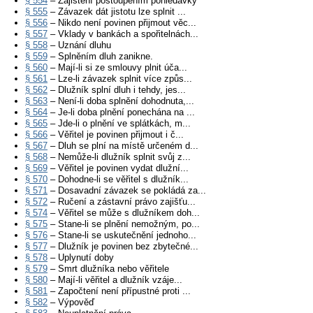
§ 554
– Zajištění postoupením pohledávky
§ 555
– Závazek dát jistotu lze splnit ...
§ 556
– Nikdo není povinen přijmout věc...
§ 557
– Vklady v bankách a spořitelnách...
§ 558
– Uznání dluhu
§ 559
– Splněním dluh zanikne.
§ 560
– Mají-li si ze smlouvy plnit úča...
§ 561
– Lze-li závazek splnit více způs...
§ 562
– Dlužník splní dluh i tehdy, jes...
§ 563
– Není-li doba splnění dohodnuta,...
§ 564
– Je-li doba plnění ponechána na ...
§ 565
– Jde-li o plnění ve splátkách, m...
§ 566
– Věřitel je povinen přijmout i č...
§ 567
– Dluh se plní na místě určeném d...
§ 568
– Nemůže-li dlužník splnit svůj z...
§ 569
– Věřitel je povinen vydat dlužní...
§ 570
– Dohodne-li se věřitel s dlužník...
§ 571
– Dosavadní závazek se pokládá za...
§ 572
– Ručení a zástavní právo zajišťu...
§ 574
– Věřitel se může s dlužníkem doh...
§ 575
– Stane-li se plnění nemožným, po...
§ 576
– Stane-li se uskutečnění jednoho...
§ 577
– Dlužník je povinen bez zbytečné...
§ 578
– Uplynutí doby
§ 579
– Smrt dlužníka nebo věřitele
§ 580
– Mají-li věřitel a dlužník vzáje...
§ 581
– Započtení není přípustné proti ...
§ 582
– Výpověď