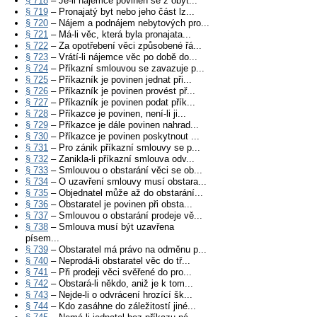
§ 718
– Je-li nájemce povinen se z obyt...
§ 719
– Pronajatý byt nebo jeho část lz...
§ 720
– Nájem a podnájem nebytových pro...
§ 721
– Má-li věc, která byla pronajata...
§ 722
– Za opotřebení věci způsobené řá...
§ 723
– Vrátí-li nájemce věc po době do...
§ 724
– Příkazní smlouvou se zavazuje p...
§ 725
– Příkazník je povinen jednat při...
§ 726
– Příkazník je povinen provést př...
§ 727
– Příkazník je povinen podat přík...
§ 728
– Příkazce je povinen, není-li ji...
§ 729
– Příkazce je dále povinen nahrad...
§ 730
– Příkazce je povinen poskytnout ...
§ 731
– Pro zánik příkazní smlouvy se p...
§ 732
– Zanikla-li příkazní smlouva odv...
§ 733
– Smlouvou o obstarání věci se ob...
§ 734
– O uzavření smlouvy musí obstara...
§ 735
– Objednatel může až do obstarání...
§ 736
– Obstaratel je povinen při obsta...
§ 737
– Smlouvou o obstarání prodeje vě...
§ 738
– Smlouva musí být uzavřena
písem...
§ 739
– Obstaratel má právo na odměnu p...
§ 740
– Neprodá-li obstaratel věc do tř...
§ 741
– Při prodeji věci svěřené do pro...
§ 742
– Obstará-li někdo, aniž je k tom...
§ 743
– Nejde-li o odvrácení hrozící šk...
§ 744
– Kdo zasáhne do záležitostí jiné...