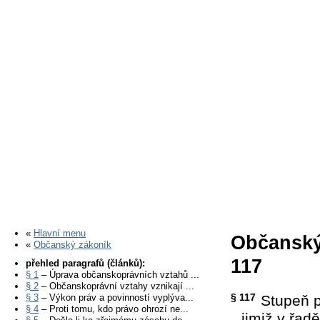
«
Hlavní menu
Občanský
«
Občanský zákoník
117
přehled paragrafů (článků):
§ 1
– Úprava občanskoprávních vztahů ...
§ 2
– Občanskoprávní vztahy vznikají ...
§ 117
§ 3
– Výkon práv a povinností vyplýva...
Stupeň p
§ 4
– Proti tomu, kdo právo ohrozí ne...
jimiž v řad