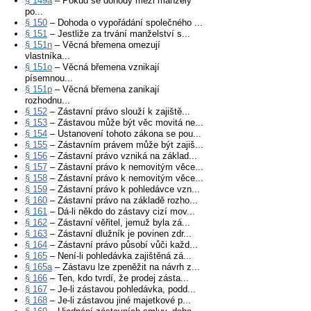
§ 149a
– Pokud se dohody mezi manžely
po...
§ 150
– Dohoda o vypořádání společného ...
§ 151
– Jestliže za trvání manželství s...
§ 151n
– Věcná břemena omezují
vlastníka...
§ 151o
– Věcná břemena vznikají
písemnou...
§ 151p
– Věcná břemena zanikají
rozhodnu...
§ 152
– Zástavní právo slouží k zajiště...
§ 153
– Zástavou může být věc movitá ne...
§ 154
– Ustanovení tohoto zákona se pou...
§ 155
– Zástavním právem může být zajiš...
§ 156
– Zástavní právo vzniká na základ...
§ 157
– Zástavní právo k nemovitým věce...
§ 158
– Zástavní právo k nemovitým věce...
§ 159
– Zástavní právo k pohledávce vzn...
§ 160
– Zástavní právo na základě rozho...
§ 161
– Dá-li někdo do zástavy cizí mov...
§ 162
– Zástavní věřitel, jemuž byla zá...
§ 163
– Zástavní dlužník je povinen zdr...
§ 164
– Zástavní právo působí vůči každ...
§ 165
– Není-li pohledávka zajištěná zá...
§ 165a
– Zástavu lze zpeněžit na návrh z...
§ 166
– Ten, kdo tvrdí, že prodej zásta...
§ 167
– Je-li zástavou pohledávka, podd...
§ 168
– Je-li zástavou jiné majetkové p...