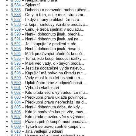
§ 583
– Neuplatnění práva
§ 584
– Splynutí
§ 585
– Dohodou o narovnání mohou účast...
§ 586
– Omyl o tom, co je mezi stranami...
§ 587
– I když strany prohlásí, že naro...
§ 588
– Z kupní smlouvy vznikne prodáva...
§ 589
– Cenu je třeba sjednat v souladu...
§ 590
– Není-li dohodnuto jinak, přechá...
§ 591
– Není-li dohodnuto jinak, ani ne...
§ 592
– Je-li kupující v prodlení s pře...
§ 593
– Není-li dohodnuto jinak, nese n...
§ 594
– Má-li prodávající předmět koupě...
§ 595
– Tomu, kdo koupí budoucí užitky ...
§ 596
– Má-li věc vady, o kterých prodá...
§ 597
– Jestliže dodatečně vyjde najevo...
§ 598
– Kupující má právo na úhradu nut...
§ 599
– Vady musí kupující uplatnit u p...
§ 600
– Uplatněním práv z odpovědnosti ...
§ 601
– Výhrada vlastnictví
§ 602
– Kdo prodá věc s výhradou, že mu...
§ 603
– Předkupní právo ukládá povinnos...
§ 604
– Předkupní právo nepřechází na d...
§ 605
– Není-li dohodnuta doba, do kdy ...
§ 606
– Kdo je oprávněn koupit věc, mus...
§ 607
– Kdo prodá movitou věc s výhrado...
§ 608
– Právo zpětné koupě musí prodáva...
§ 609
– Týká-li se právo zpětné koupě v...
§ 610
– Jiná vedlejší ujednání