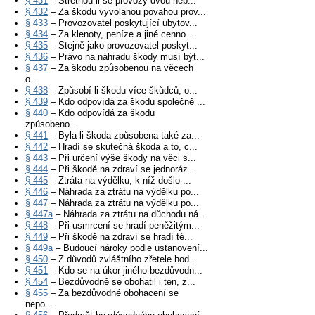
§ 431
– Střetnou-li se provozy dvou neb...
§ 432
– Za škodu vyvolanou povahou prov...
§ 433
– Provozovatel poskytující ubytov...
§ 434
– Za klenoty, peníze a jiné cenno...
§ 435
– Stejně jako provozovatel poskyt...
§ 436
– Právo na náhradu škody musí být...
§ 437
– Za škodu způsobenou na věcech
o...
§ 438
– Způsobí-li škodu více škůdců, o...
§ 439
– Kdo odpovídá za škodu společně ...
§ 440
– Kdo odpovídá za škodu
způsobeno...
§ 441
– Byla-li škoda způsobena také za...
§ 442
– Hradí se skutečná škoda a to, c...
§ 443
– Při určení výše škody na věci s...
§ 444
– Při škodě na zdraví se jednoráz...
§ 445
– Ztráta na výdělku, k níž došlo ...
§ 446
– Náhrada za ztrátu na výdělku po...
§ 447
– Náhrada za ztrátu na výdělku po...
§ 447a
– Náhrada za ztrátu na důchodu ná...
§ 448
– Při usmrcení se hradí peněžitým...
§ 449
– Při škodě na zdraví se hradí té...
§ 449a
– Budoucí nároky podle ustanovení...
§ 450
– Z důvodů zvláštního zřetele hod...
§ 451
– Kdo se na úkor jiného bezdůvodn...
§ 454
– Bezdůvodně se obohatil i ten, z...
§ 455
– Za bezdůvodné obohacení se
nepo...