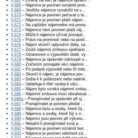
§ 667
– Změny na věci je nájemce oprávn...
§ 668
– Nájemce je povinen oznámit pron...
§ 669
– Jestliže nájemce vynaložil na v...
§ 670
– Nájemce je povinen pečovat o to...
§ 671
– Nájemce je povinen platit nájem...
§ 672
– Na zajištění nájemného má prona...
§ 673
– Nájemce není povinen platit náj...
§ 674
– Může-li nájemce užívat pronajat...
§ 675
– Právo na prominutí nebo na posk...
§ 676
– Nájem skončí uplynutím doby, na...
§ 677
– Zrušit nájemní smlouvu sjednano...
§ 678
– Ustanovení o výpovědní době, vy...
§ 679
– Nájemce je oprávněn odstoupit o...
§ 680
– Zničením pronajaté věci nájemní...
§ 681
– Po podané výpovědi nebo tři měs...
§ 682
– Skončí-li nájem, je nájemce pov...
§ 683
– Došlo-li k poškození nebo nadmě...
§ 684
– Uplatňuje-li třetí osoba k věci...
§ 685
– Nájem bytu vzniká nájemní smlou...
§ 686
– Nájemní smlouva musí obsahovat ...
§ 686a
– Pronajímatel je oprávněn při sj...
§ 687
– Pronajímatel je povinen předat ...
§ 688
– Nájemce bytu a osoby, které žij...
§ 689
– Nájemce a osoby, které žijí s n...
§ 690
– Nájemci jsou povinni při výkonu...
§ 691
– Nesplní-li pronajímatel svoji p...
§ 692
– Nájemce je povinen oznámit bez ...
§ 693
– Nájemce je povinen odstranit zá...