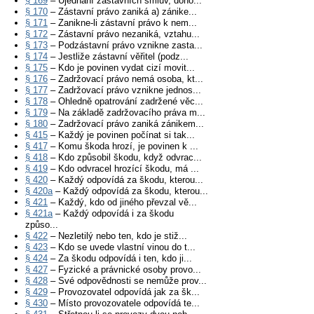
§ 169
– Ujednání zástavních smluv, doho...
§ 170
– Zástavní právo zaniká a) zánike...
§ 171
– Zanikne-li zástavní právo k nem...
§ 172
– Zástavní právo nezaniká, vztahu...
§ 173
– Podzástavní právo vznikne zasta...
§ 174
– Jestliže zástavní věřitel (podz...
§ 175
– Kdo je povinen vydat cizí movit...
§ 176
– Zadržovací právo nemá osoba, kt...
§ 177
– Zadržovací právo vznikne jednos...
§ 178
– Ohledně opatrování zadržené věc...
§ 179
– Na základě zadržovacího práva m...
§ 180
– Zadržovací právo zaniká zánikem...
§ 415
– Každý je povinen počínat si tak...
§ 417
– Komu škoda hrozí, je povinen k ...
§ 418
– Kdo způsobil škodu, když odvrac...
§ 419
– Kdo odvracel hrozící škodu, má ...
§ 420
– Každý odpovídá za škodu, kterou...
§ 420a
– Každý odpovídá za škodu, kterou...
§ 421
– Každý, kdo od jiného převzal vě...
§ 421a
– Každý odpovídá i za škodu
způso...
§ 422
– Nezletilý nebo ten, kdo je stiž...
§ 423
– Kdo se uvede vlastní vinou do t...
§ 424
– Za škodu odpovídá i ten, kdo ji...
§ 427
– Fyzické a právnické osoby provo...
§ 428
– Své odpovědnosti se nemůže prov...
§ 429
– Provozovatel odpovídá jak za šk...
§ 430
– Místo provozovatele odpovídá te...