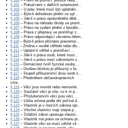
§ 100
– Právo se promlčí, jestliže neby...
§ 101
– Pokud není v dalších ustanovení...
§ 102
– U práv, která musí být uplatněn...
§ 103
– Bylo-li dohodnuto plnění ve spl...
§ 105
– Jde-li o právo oprávněného dědi...
§ 106
– Právo na náhradu škody se proml...
§ 107
– Právo na vydání plnění z bezdův...
§ 108
– Práva z přepravy se promlčují z...
§ 109
– Právo odpovídající věcnému břem...
§ 110
– Bylo-li právo přiznáno pravomoc...
§ 111
– Změna v osobě věřitele nebo dlu...
§ 112
– Uplatní-li věřitel v promlčecí ...
§ 113
– Jde-li o práva osob, které musí...
§ 114
– Jde-li o právo mezi zákonnými z...
§ 115
– Domácnost tvoří fyzické osoby, ...
§ 116
– Osobou blízkou je příbuzný v řa...
§ 117
– Stupeň příbuzenství dvou osob s...
§ 118
– Předmětem občanskoprávních
vzta...
§ 119
– Věci jsou movité nebo nemovité.
§ 120
– Součástí věcí je vše, co k ní p...
§ 121
– Příslušenstvím věci jsou věci, ...
§ 122
– Lhůta určená podle dní počíná d...
§ 123
– Vlastník je v mezích zákona opr...
§ 124
– Všichni vlastníci mají stejná p...
§ 125
– Zvláštní zákon upravuje vlastni...
§ 126
– Vlastník má právo na ochranu pr...
§ 127
– Vlastník věci se musí zdržet vš...