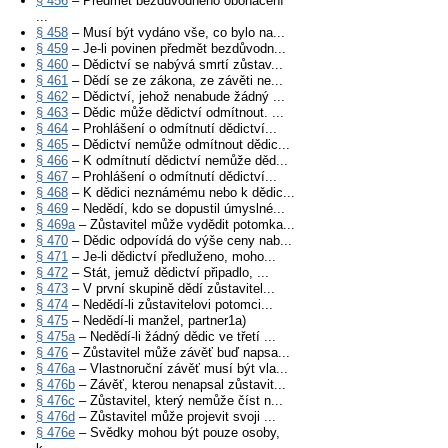
§ 456
– Předmět bezdůvodného obohacení
...
§ 458
– Musí být vydáno vše, co bylo na...
§ 459
– Je-li povinen předmět bezdůvodn...
§ 460
– Dědictví se nabývá smrtí zůstav...
§ 461
– Dědí se ze zákona, ze závěti ne...
§ 462
– Dědictví, jehož nenabude žádný ...
§ 463
– Dědic může dědictví odmítnout. ...
§ 464
– Prohlášení o odmítnutí dědictví...
§ 465
– Dědictví nemůže odmítnout dědic...
§ 466
– K odmítnutí dědictví nemůže děd...
§ 467
– Prohlášení o odmítnutí dědictví...
§ 468
– K dědici neznámému nebo k dědic...
§ 469
– Nedědí, kdo se dopustil úmyslné...
§ 469a
– Zůstavitel může vydědit potomka...
§ 470
– Dědic odpovídá do výše ceny nab...
§ 471
– Je-li dědictví předluženo, moho...
§ 472
– Stát, jemuž dědictví připadlo, ...
§ 473
– V první skupině dědí zůstavitel...
§ 474
– Nedědí-li zůstavitelovi potomci...
§ 475
– Nedědí-li manžel, partner1a)
§ 475a
– Nedědí-li žádný dědic ve třetí ...
§ 476
– Zůstavitel může závěť buď napsa...
§ 476a
– Vlastnoruční závěť musí být vla...
§ 476b
– Závěť, kterou nenapsal zůstavit...
§ 476c
– Zůstavitel, který nemůže číst n...
§ 476d
– Zůstavitel může projevit svoji ...
§ 476e
– Svědky mohou být pouze osoby,