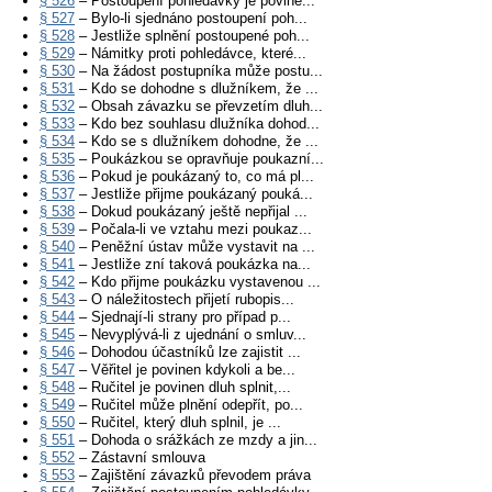
§ 526
– Postoupení pohledávky je povine...
§ 527
– Bylo-li sjednáno postoupení poh...
§ 528
– Jestliže splnění postoupené poh...
§ 529
– Námitky proti pohledávce, které...
§ 530
– Na žádost postupníka může postu...
§ 531
– Kdo se dohodne s dlužníkem, že ...
§ 532
– Obsah závazku se převzetím dluh...
§ 533
– Kdo bez souhlasu dlužníka dohod...
§ 534
– Kdo se s dlužníkem dohodne, že ...
§ 535
– Poukázkou se opravňuje poukazní...
§ 536
– Pokud je poukázaný to, co má pl...
§ 537
– Jestliže přijme poukázaný pouká...
§ 538
– Dokud poukázaný ještě nepřijal ...
§ 539
– Počala-li ve vztahu mezi poukaz...
§ 540
– Peněžní ústav může vystavit na ...
§ 541
– Jestliže zní taková poukázka na...
§ 542
– Kdo přijme poukázku vystavenou ...
§ 543
– O náležitostech přijetí rubopis...
§ 544
– Sjednají-li strany pro případ p...
§ 545
– Nevyplývá-li z ujednání o smluv...
§ 546
– Dohodou účastníků lze zajistit ...
§ 547
– Věřitel je povinen kdykoli a be...
§ 548
– Ručitel je povinen dluh splnit,...
§ 549
– Ručitel může plnění odepřít, po...
§ 550
– Ručitel, který dluh splnil, je ...
§ 551
– Dohoda o srážkách ze mzdy a jin...
§ 552
– Zástavní smlouva
§ 553
– Zajištění závazků převodem práva