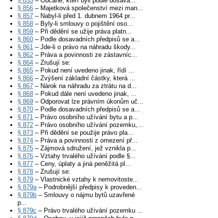
§ 855
– Občané, kteří byli podle dosava...
§ 856
– Majetková společenství mezi man...
§ 857
– Nabyl-li před 1. dubnem 1964 pr...
§ 858
– Byly-li smlouvy o pojištění oso...
§ 859
– Při dědění se užije práva platn...
§ 860
– Podle dosavadních předpisů se a...
§ 861
– Jde-li o právo na náhradu škody...
§ 862
– Práva a povinnosti ze zástavníc...
§ 864
– Zrušují se:
§ 865
– Pokud není uvedeno jinak, řídí ...
§ 866
– Zvýšení základní částky, která ...
§ 867
– Nárok na náhradu za ztrátu na d...
§ 868
– Pokud dále není uvedeno jinak, ...
§ 869
– Odporovat lze právním úkonům uč...
§ 870
– Podle dosavadních předpisů se a...
§ 871
– Právo osobního užívání bytu a p...
§ 872
– Právo osobního užívání pozemku,...
§ 873
– Při dědění se použije právo pla...
§ 874
– Práva a povinnosti z omezení př...
§ 875
– Zájmová sdružení, jež vznikla p...
§ 876
– Vztahy trvalého užívání podle §...
§ 877
– Ceny, úplaty a jiná peněžitá pl...
§ 878
– Zrušují se:
§ 879
– Vlastnické vztahy k nemovitoste...
§ 879a
– Podrobnější předpisy k proveden...
§ 879b
– Smlouvy o nájmu bytů uzavřené
p...
§ 879c
– Právo trvalého užívání pozemku ...