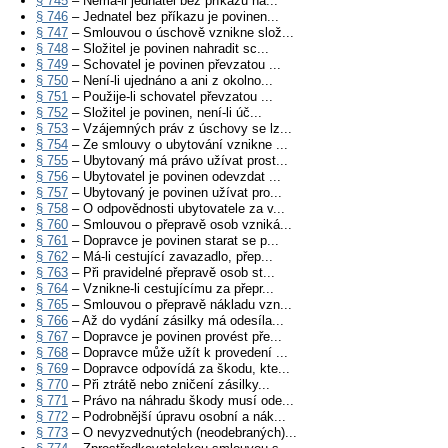
§ 745
– Nemá-li jednatel bez příkazu ná...
§ 746
– Jednatel bez příkazu je povinen...
§ 747
– Smlouvou o úschově vznikne slož...
§ 748
– Složitel je povinen nahradit sc...
§ 749
– Schovatel je povinen převzatou ...
§ 750
– Není-li ujednáno a ani z okolno...
§ 751
– Použije-li schovatel převzatou ...
§ 752
– Složitel je povinen, není-li úč...
§ 753
– Vzájemných práv z úschovy se lz...
§ 754
– Ze smlouvy o ubytování vznikne ...
§ 755
– Ubytovaný má právo užívat prost...
§ 756
– Ubytovatel je povinen odevzdat ...
§ 757
– Ubytovaný je povinen užívat pro...
§ 758
– O odpovědnosti ubytovatele za v...
§ 760
– Smlouvou o přepravě osob vzniká...
§ 761
– Dopravce je povinen starat se p...
§ 762
– Má-li cestující zavazadlo, přep...
§ 763
– Při pravidelné přepravě osob st...
§ 764
– Vznikne-li cestujícímu za přepr...
§ 765
– Smlouvou o přepravě nákladu vzn...
§ 766
– Až do vydání zásilky má odesíla...
§ 767
– Dopravce je povinen provést pře...
§ 768
– Dopravce může užít k provedení ...
§ 769
– Dopravce odpovídá za škodu, kte...
§ 770
– Při ztrátě nebo zničení zásilky...
§ 771
– Právo na náhradu škody musí ode...
§ 772
– Podrobnější úpravu osobní a nák...
§ 773
– O nevyzvednutých (neodebraných)...