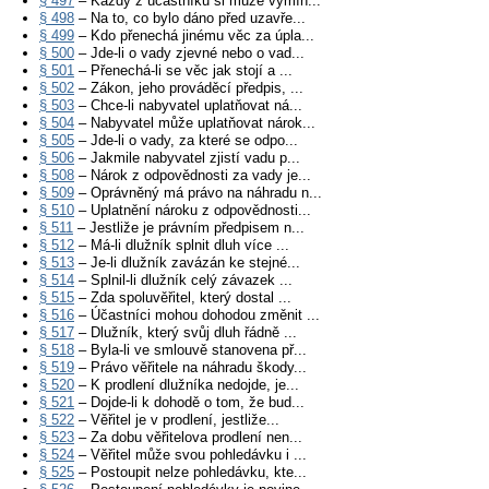
§ 497
– Každý z účastníků si může vymín...
§ 498
– Na to, co bylo dáno před uzavře...
§ 499
– Kdo přenechá jinému věc za úpla...
§ 500
– Jde-li o vady zjevné nebo o vad...
§ 501
– Přenechá-li se věc jak stojí a ...
§ 502
– Zákon, jeho prováděcí předpis, ...
§ 503
– Chce-li nabyvatel uplatňovat ná...
§ 504
– Nabyvatel může uplatňovat nárok...
§ 505
– Jde-li o vady, za které se odpo...
§ 506
– Jakmile nabyvatel zjistí vadu p...
§ 508
– Nárok z odpovědnosti za vady je...
§ 509
– Oprávněný má právo na náhradu n...
§ 510
– Uplatnění nároku z odpovědnosti...
§ 511
– Jestliže je právním předpisem n...
§ 512
– Má-li dlužník splnit dluh více ...
§ 513
– Je-li dlužník zavázán ke stejné...
§ 514
– Splnil-li dlužník celý závazek ...
§ 515
– Zda spoluvěřitel, který dostal ...
§ 516
– Účastníci mohou dohodou změnit ...
§ 517
– Dlužník, který svůj dluh řádně ...
§ 518
– Byla-li ve smlouvě stanovena př...
§ 519
– Právo věřitele na náhradu škody...
§ 520
– K prodlení dlužníka nedojde, je...
§ 521
– Dojde-li k dohodě o tom, že bud...
§ 522
– Věřitel je v prodlení, jestliže...
§ 523
– Za dobu věřitelova prodlení nen...
§ 524
– Věřitel může svou pohledávku i ...
§ 525
– Postoupit nelze pohledávku, kte...