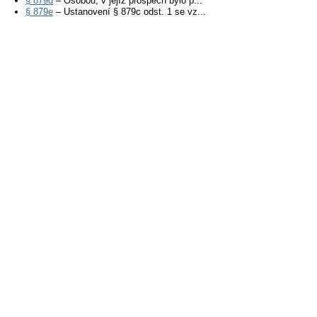
§ 879d
– Osobou, v jejíž prospěch bylo p...
§ 879e
– Ustanovení § 879c odst. 1 se vz...