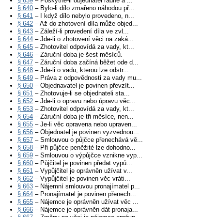
§ 639
– Poskytne-li objednatel řádně a ...
§ 640
– Bylo-li dílo zmařeno náhodou př...
§ 641
– I když dílo nebylo provedeno, n...
§ 642
– Až do zhotovení díla může objed...
§ 643
– Záleží-li provedení díla ve zvl...
§ 644
– Jde-li o zhotovení věci na zaká...
§ 645
– Zhotovitel odpovídá za vady, kt...
§ 646
– Záruční doba je šest měsíců.
§ 647
– Záruční doba začíná běžet ode d...
§ 648
– Jde-li o vadu, kterou lze odstr...
§ 649
– Práva z odpovědnosti za vady mu...
§ 650
– Objednavatel je povinen převzít...
§ 651
– Zhotovuje-li se objednateli sta...
§ 652
– Jde-li o opravu nebo úpravu věc...
§ 653
– Zhotovitel odpovídá za vady, kt...
§ 654
– Záruční doba je tři měsíce, nen...
§ 655
– Je-li věc opravena nebo upraven...
§ 656
– Objednatel je povinen vyzvednou...
§ 657
– Smlouvou o půjčce přenechává vě...
§ 658
– Při půjčce peněžité lze dohodno...
§ 659
– Smlouvou o výpůjčce vznikne vyp...
§ 660
– Půjčitel je povinen předat vypů...
§ 661
– Vypůjčitel je oprávněn užívat v...
§ 662
– Vypůjčitel je povinen věc vráti...
§ 663
– Nájemní smlouvou pronajímatel p...
§ 664
– Pronajímatel je povinen přenech...
§ 665
– Nájemce je oprávněn užívat věc ...
§ 666
– Nájemce je oprávněn dát pronaja...