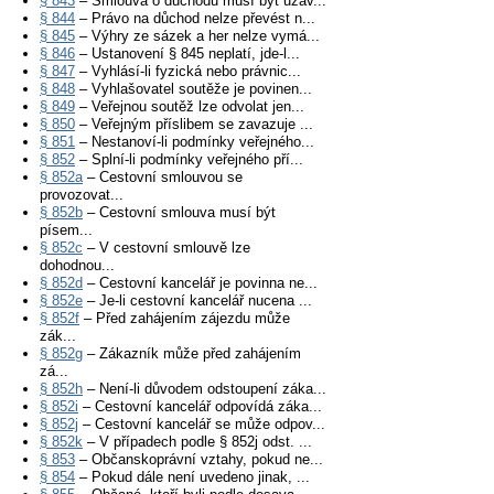
§ 843
– Smlouva o důchodu musí být uzav...
§ 844
– Právo na důchod nelze převést n...
§ 845
– Výhry ze sázek a her nelze vymá...
§ 846
– Ustanovení § 845 neplatí, jde-l...
§ 847
– Vyhlásí-li fyzická nebo právnic...
§ 848
– Vyhlašovatel soutěže je povinen...
§ 849
– Veřejnou soutěž lze odvolat jen...
§ 850
– Veřejným příslibem se zavazuje ...
§ 851
– Nestanoví-li podmínky veřejného...
§ 852
– Splní-li podmínky veřejného pří...
§ 852a
– Cestovní smlouvou se
provozovat...
§ 852b
– Cestovní smlouva musí být
písem...
§ 852c
– V cestovní smlouvě lze
dohodnou...
§ 852d
– Cestovní kancelář je povinna ne...
§ 852e
– Je-li cestovní kancelář nucena ...
§ 852f
– Před zahájením zájezdu může
zák...
§ 852g
– Zákazník může před zahájením
zá...
§ 852h
– Není-li důvodem odstoupení záka...
§ 852i
– Cestovní kancelář odpovídá záka...
§ 852j
– Cestovní kancelář se může odpov...
§ 852k
– V případech podle § 852j odst. ...
§ 853
– Občanskoprávní vztahy, pokud ne...
§ 854
– Pokud dále není uvedeno jinak, ...