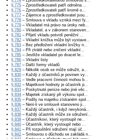
§ 774
– Zprostředkovatelskou smlouvou s...
§ 775
– Zprostředkovateli patří odměna ...
§ 776
– Zprostředkovateli patří kromě o...
§ 777
– Zájemce a zprostředkovatel jsou...
§ 778
– Smlouva o vkladu vzniká mezi fy...
§ 779
– Vkladatel má právo na úroky neb...
§ 780
– Vkladatel, a v zákonem stanoven...
§ 781
– Přijetí vkladu potvrdí peněžní ...
§ 782
– Vkladní knížka může být vystave...
§ 783
– Bez předložení vkladní knížky n...
§ 784
– Při ztrátě nebo zničení vkladní...
§ 785
– Jestliže vkladatel po dvacet le...
§ 786
– Vkladní listy
§ 787
– Další formy vkladů
§ 829
– Několik osob se může sdružit, a...
§ 830
– Každý z účastníků je povinen vy...
§ 831
– Vedle pracovní činnosti mohou b...
§ 832
– Majetkové hodnoty je účastník p...
§ 833
– Poskytnuté peníze nebo jiné věc...
§ 834
– Majetek získaný při výkonu spol...
§ 835
– Podíly na majetku získaném spol...
§ 836
– Není-li ve smlouvě stanoveno ji...
§ 837
– Každý účastník, i když nevykoná...
§ 838
– Každý účastník může ze sdružení...
§ 839
– Účastníkovi, který vystoupil ne...
§ 840
– Účastník, který vystoupil nebo ...
§ 841
– Při rozpuštění sdružení mají úč...
§ 842
– Smlouvou o důchodu se zakládá n...