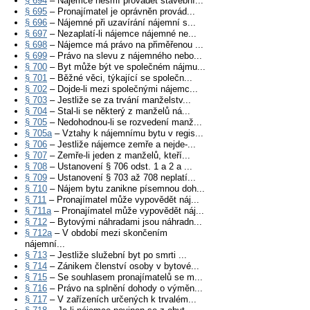
§ 694
– Nájemce nesmí provádět stavební...
§ 695
– Pronajímatel je oprávněn provád...
§ 696
– Nájemné při uzavírání nájemní s...
§ 697
– Nezaplatí-li nájemce nájemné ne...
§ 698
– Nájemce má právo na přiměřenou ...
§ 699
– Právo na slevu z nájemného nebo...
§ 700
– Byt může být ve společném nájmu...
§ 701
– Běžné věci, týkající se společn...
§ 702
– Dojde-li mezi společnými nájemc...
§ 703
– Jestliže se za trvání manželstv...
§ 704
– Stal-li se některý z manželů ná...
§ 705
– Nedohodnou-li se rozvedení manž...
§ 705a
– Vztahy k nájemnímu bytu v regis...
§ 706
– Jestliže nájemce zemře a nejde-...
§ 707
– Zemře-li jeden z manželů, kteří...
§ 708
– Ustanovení § 706 odst. 1 a 2 a ...
§ 709
– Ustanovení § 703 až 708 neplatí...
§ 710
– Nájem bytu zanikne písemnou doh...
§ 711
– Pronajímatel může vypovědět náj...
§ 711a
– Pronajímatel může vypovědět náj...
§ 712
– Bytovými náhradami jsou náhradn...
§ 712a
– V období mezi skončením
nájemní...
§ 713
– Jestliže služební byt po smrti ...
§ 714
– Zánikem členství osoby v bytové...
§ 715
– Se souhlasem pronajímatelů se m...
§ 716
– Právo na splnění dohody o výměn...
§ 717
– V zařízeních určených k trvalém...