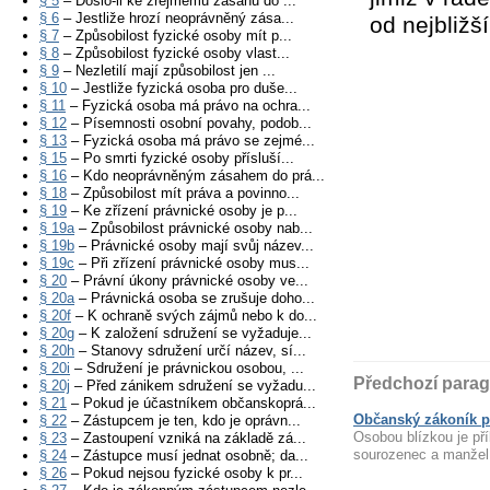
§ 5
– Došlo-li ke zřejmému zásahu do ...
§ 6
– Jestliže hrozí neoprávněný zása...
od nejbližš
§ 7
– Způsobilost fyzické osoby mít p...
§ 8
– Způsobilost fyzické osoby vlast...
§ 9
– Nezletilí mají způsobilost jen ...
§ 10
– Jestliže fyzická osoba pro duše...
§ 11
– Fyzická osoba má právo na ochra...
§ 12
– Písemnosti osobní povahy, podob...
§ 13
– Fyzická osoba má právo se zejmé...
§ 15
– Po smrti fyzické osoby přísluší...
§ 16
– Kdo neoprávněným zásahem do prá...
§ 18
– Způsobilost mít práva a povinno...
§ 19
– Ke zřízení právnické osoby je p...
§ 19a
– Způsobilost právnické osoby nab...
§ 19b
– Právnické osoby mají svůj název...
§ 19c
– Při zřízení právnické osoby mus...
§ 20
– Právní úkony právnické osoby ve...
§ 20a
– Právnická osoba se zrušuje doho...
§ 20f
– K ochraně svých zájmů nebo k do...
§ 20g
– K založení sdružení se vyžaduje...
§ 20h
– Stanovy sdružení určí název, sí...
§ 20i
– Sdružení je právnickou osobou, ...
Předchozí parag
§ 20j
– Před zánikem sdružení se vyžadu...
§ 21
– Pokud je účastníkem občanskoprá...
Občanský zákoník pa
§ 22
– Zástupcem je ten, kdo je oprávn...
Osobou blízkou je př
§ 23
– Zastoupení vzniká na základě zá...
sourozenec a manžel,
§ 24
– Zástupce musí jednat osobně; da...
§ 26
– Pokud nejsou fyzické osoby k pr...