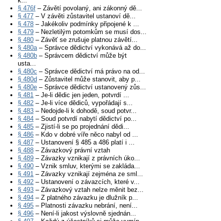
k...
§ 476f
– Závětí povolaný, ani zákonný dě...
§ 477
– V závěti zůstavitel ustanoví dě...
§ 478
– Jakékoliv podmínky připojené k ...
§ 479
– Nezletilým potomkům se musí dos...
§ 480
– Závěť se zrušuje platnou závětí...
§ 480a
– Správce dědictví vykonává až do...
§ 480b
– Správcem dědictví může být
usta...
§ 480c
– Správce dědictví má právo na od...
§ 480d
– Zůstavitel může stanovit, aby p...
§ 480e
– Správce dědictví ustanovený zůs...
§ 481
– Je-li dědic jen jeden, potvrdí ...
§ 482
– Je-li více dědiců, vypořádají s...
§ 483
– Nedojde-li k dohodě, soud potvr...
§ 484
– Soud potvrdí nabytí dědictví po...
§ 485
– Zjistí-li se po projednání dědi...
§ 486
– Kdo v dobré víře něco nabyl od ...
§ 487
– Ustanovení § 485 a 486 platí i ...
§ 488
– Závazkový právní vztah
§ 489
– Závazky vznikají z právních úko...
§ 490
– Vznik smluv, kterými se zakláda...
§ 491
– Závazky vznikají zejména ze sml...
§ 492
– Ustanovení o závazcích, které v...
§ 493
– Závazkový vztah nelze měnit bez...
§ 494
– Z platného závazku je dlužník p...
§ 495
– Platnosti závazku nebrání, není...
§ 496
– Není-li jakost výslovně sjednán...