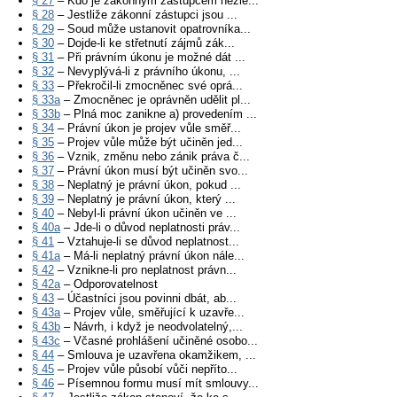
§ 27
– Kdo je zákonným zástupcem nezle...
§ 28
– Jestliže zákonní zástupci jsou ...
§ 29
– Soud může ustanovit opatrovníka...
§ 30
– Dojde-li ke střetnutí zájmů zák...
§ 31
– Při právním úkonu je možné dát ...
§ 32
– Nevyplývá-li z právního úkonu, ...
§ 33
– Překročil-li zmocněnec své oprá...
§ 33a
– Zmocněnec je oprávněn udělit pl...
§ 33b
– Plná moc zanikne a) provedením ...
§ 34
– Právní úkon je projev vůle směř...
§ 35
– Projev vůle může být učiněn jed...
§ 36
– Vznik, změnu nebo zánik práva č...
§ 37
– Právní úkon musí být učiněn svo...
§ 38
– Neplatný je právní úkon, pokud ...
§ 39
– Neplatný je právní úkon, který ...
§ 40
– Nebyl-li právní úkon učiněn ve ...
§ 40a
– Jde-li o důvod neplatnosti práv...
§ 41
– Vztahuje-li se důvod neplatnost...
§ 41a
– Má-li neplatný právní úkon nále...
§ 42
– Vznikne-li pro neplatnost právn...
§ 42a
– Odporovatelnost
§ 43
– Účastníci jsou povinni dbát, ab...
§ 43a
– Projev vůle, směřující k uzavře...
§ 43b
– Návrh, i když je neodvolatelný,...
§ 43c
– Včasné prohlášení učiněné osobo...
§ 44
– Smlouva je uzavřena okamžikem, ...
§ 45
– Projev vůle působí vůči nepříto...
§ 46
– Písemnou formu musí mít smlouvy...