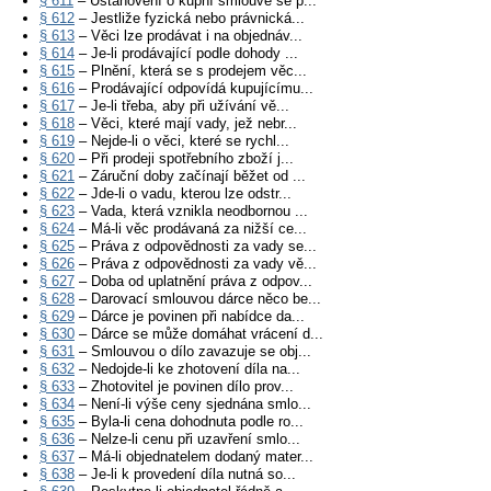
§ 611
– Ustanovení o kupní smlouvě se p...
§ 612
– Jestliže fyzická nebo právnická...
§ 613
– Věci lze prodávat i na objednáv...
§ 614
– Je-li prodávající podle dohody ...
§ 615
– Plnění, která se s prodejem věc...
§ 616
– Prodávající odpovídá kupujícímu...
§ 617
– Je-li třeba, aby při užívání vě...
§ 618
– Věci, které mají vady, jež nebr...
§ 619
– Nejde-li o věci, které se rychl...
§ 620
– Při prodeji spotřebního zboží j...
§ 621
– Záruční doby začínají běžet od ...
§ 622
– Jde-li o vadu, kterou lze odstr...
§ 623
– Vada, která vznikla neodbornou ...
§ 624
– Má-li věc prodávaná za nižší ce...
§ 625
– Práva z odpovědnosti za vady se...
§ 626
– Práva z odpovědnosti za vady vě...
§ 627
– Doba od uplatnění práva z odpov...
§ 628
– Darovací smlouvou dárce něco be...
§ 629
– Dárce je povinen při nabídce da...
§ 630
– Dárce se může domáhat vrácení d...
§ 631
– Smlouvou o dílo zavazuje se obj...
§ 632
– Nedojde-li ke zhotovení díla na...
§ 633
– Zhotovitel je povinen dílo prov...
§ 634
– Není-li výše ceny sjednána smlo...
§ 635
– Byla-li cena dohodnuta podle ro...
§ 636
– Nelze-li cenu při uzavření smlo...
§ 637
– Má-li objednatelem dodaný mater...
§ 638
– Je-li k provedení díla nutná so...