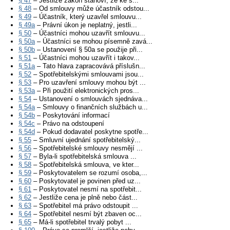
§ 47
– Jestliže zákon stanoví, že ke s...
§ 48
– Od smlouvy může účastník odstou...
§ 49
– Účastník, který uzavřel smlouvu...
§ 49a
– Právní úkon je neplatný, jestli...
§ 50
– Účastníci mohou uzavřít smlouvu...
§ 50a
– Účastníci se mohou písemně zavá...
§ 50b
– Ustanovení § 50a se použije při...
§ 51
– Účastníci mohou uzavřít i takov...
§ 51a
– Tato hlava zapracovává příslušn...
§ 52
– Spotřebitelskými smlouvami jsou...
§ 53
– Pro uzavření smlouvy mohou být ...
§ 53a
– Při použití elektronických pros...
§ 54
– Ustanovení o smlouvách sjednáva...
§ 54a
– Smlouvy o finančních službách u...
§ 54b
– Poskytování informací
§ 54c
– Právo na odstoupení
§ 54d
– Pokud dodavatel poskytne spotře...
§ 55
– Smluvní ujednání spotřebitelský...
§ 56
– Spotřebitelské smlouvy nesmějí ...
§ 57
– Byla-li spotřebitelská smlouva ...
§ 58
– Spotřebitelská smlouva, ve kter...
§ 59
– Poskytovatelem se rozumí osoba,...
§ 60
– Poskytovatel je povinen před uz...
§ 61
– Poskytovatel nesmí na spotřebit...
§ 62
– Jestliže cena je plně nebo část...
§ 63
– Spotřebitel má právo odstoupit ...
§ 64
– Spotřebitel nesmí být zbaven oc...
§ 65
– Má-li spotřebitel trvalý pobyt ...