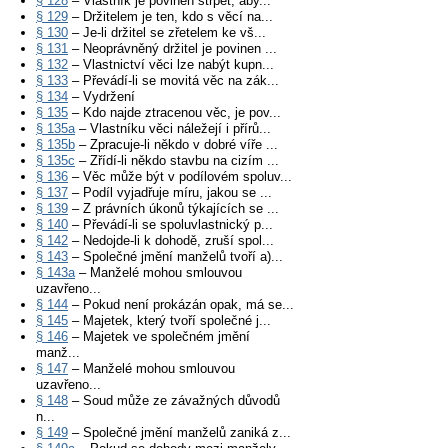
§ 128
– Vlastník je povinen strpět, aby...
§ 129
– Držitelem je ten, kdo s věcí na...
§ 130
– Je-li držitel se zřetelem ke vš...
§ 131
– Neoprávněný držitel je povinen ...
§ 132
– Vlastnictví věci lze nabýt kupn...
§ 133
– Převádí-li se movitá věc na zák...
§ 134
– Vydržení
§ 135
– Kdo najde ztracenou věc, je pov...
§ 135a
– Vlastníku věci náležejí i přírů...
§ 135b
– Zpracuje-li někdo v dobré víře ...
§ 135c
– Zřídí-li někdo stavbu na cizím ...
§ 136
– Věc může být v podílovém spoluv...
§ 137
– Podíl vyjadřuje míru, jakou se ...
§ 139
– Z právních úkonů týkajících se ...
§ 140
– Převádí-li se spoluvlastnický p...
§ 142
– Nedojde-li k dohodě, zruší spol...
§ 143
– Společné jmění manželů tvoří a)...
§ 143a
– Manželé mohou smlouvou
uzavřeno...
§ 144
– Pokud není prokázán opak, má se...
§ 145
– Majetek, který tvoří společné j...
§ 146
– Majetek ve společném jmění
manž...
§ 147
– Manželé mohou smlouvou
uzavřeno...
§ 148
– Soud může ze závažných důvodů
n...
§ 149
– Společné jmění manželů zaniká z...