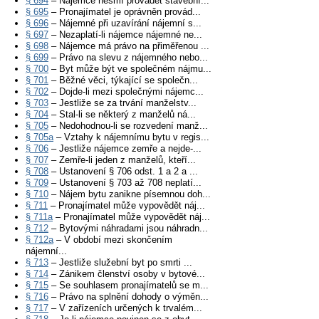
§ 694
– Nájemce nesmí provádět stavební...
§ 695
– Pronajímatel je oprávněn provád...
§ 696
– Nájemné při uzavírání nájemní s...
§ 697
– Nezaplatí-li nájemce nájemné ne...
§ 698
– Nájemce má právo na přiměřenou ...
§ 699
– Právo na slevu z nájemného nebo...
§ 700
– Byt může být ve společném nájmu...
§ 701
– Běžné věci, týkající se společn...
§ 702
– Dojde-li mezi společnými nájemc...
§ 703
– Jestliže se za trvání manželstv...
§ 704
– Stal-li se některý z manželů ná...
§ 705
– Nedohodnou-li se rozvedení manž...
§ 705a
– Vztahy k nájemnímu bytu v regis...
§ 706
– Jestliže nájemce zemře a nejde-...
§ 707
– Zemře-li jeden z manželů, kteří...
§ 708
– Ustanovení § 706 odst. 1 a 2 a ...
§ 709
– Ustanovení § 703 až 708 neplatí...
§ 710
– Nájem bytu zanikne písemnou doh...
§ 711
– Pronajímatel může vypovědět náj...
§ 711a
– Pronajímatel může vypovědět náj...
§ 712
– Bytovými náhradami jsou náhradn...
§ 712a
– V období mezi skončením
nájemní...
§ 713
– Jestliže služební byt po smrti ...
§ 714
– Zánikem členství osoby v bytové...
§ 715
– Se souhlasem pronajímatelů se m...
§ 716
– Právo na splnění dohody o výměn...
§ 717
– V zařízeních určených k trvalém...