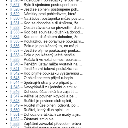
§ 526
– Postoupení pohledávky je povine...
§ 527
– Bylo-li sjednáno postoupení poh...
§ 528
– Jestliže splnění postoupené poh...
§ 529
– Námitky proti pohledávce, které...
§ 530
– Na žádost postupníka může postu...
§ 531
– Kdo se dohodne s dlužníkem, že ...
§ 532
– Obsah závazku se převzetím dluh...
§ 533
– Kdo bez souhlasu dlužníka dohod...
§ 534
– Kdo se s dlužníkem dohodne, že ...
§ 535
– Poukázkou se opravňuje poukazní...
§ 536
– Pokud je poukázaný to, co má pl...
§ 537
– Jestliže přijme poukázaný pouká...
§ 538
– Dokud poukázaný ještě nepřijal ...
§ 539
– Počala-li ve vztahu mezi poukaz...
§ 540
– Peněžní ústav může vystavit na ...
§ 541
– Jestliže zní taková poukázka na...
§ 542
– Kdo přijme poukázku vystavenou ...
§ 543
– O náležitostech přijetí rubopis...
§ 544
– Sjednají-li strany pro případ p...
§ 545
– Nevyplývá-li z ujednání o smluv...
§ 546
– Dohodou účastníků lze zajistit ...
§ 547
– Věřitel je povinen kdykoli a be...
§ 548
– Ručitel je povinen dluh splnit,...
§ 549
– Ručitel může plnění odepřít, po...
§ 550
– Ručitel, který dluh splnil, je ...
§ 551
– Dohoda o srážkách ze mzdy a jin...
§ 552
– Zástavní smlouva
§ 553
– Zajištění závazků převodem práva