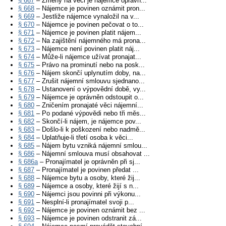
§ 667
– Změny na věci je nájemce oprávn...
§ 668
– Nájemce je povinen oznámit pron...
§ 669
– Jestliže nájemce vynaložil na v...
§ 670
– Nájemce je povinen pečovat o to...
§ 671
– Nájemce je povinen platit nájem...
§ 672
– Na zajištění nájemného má prona...
§ 673
– Nájemce není povinen platit náj...
§ 674
– Může-li nájemce užívat pronajat...
§ 675
– Právo na prominutí nebo na posk...
§ 676
– Nájem skončí uplynutím doby, na...
§ 677
– Zrušit nájemní smlouvu sjednano...
§ 678
– Ustanovení o výpovědní době, vy...
§ 679
– Nájemce je oprávněn odstoupit o...
§ 680
– Zničením pronajaté věci nájemní...
§ 681
– Po podané výpovědi nebo tři měs...
§ 682
– Skončí-li nájem, je nájemce pov...
§ 683
– Došlo-li k poškození nebo nadmě...
§ 684
– Uplatňuje-li třetí osoba k věci...
§ 685
– Nájem bytu vzniká nájemní smlou...
§ 686
– Nájemní smlouva musí obsahovat ...
§ 686a
– Pronajímatel je oprávněn při sj...
§ 687
– Pronajímatel je povinen předat ...
§ 688
– Nájemce bytu a osoby, které žij...
§ 689
– Nájemce a osoby, které žijí s n...
§ 690
– Nájemci jsou povinni při výkonu...
§ 691
– Nesplní-li pronajímatel svoji p...
§ 692
– Nájemce je povinen oznámit bez ...
§ 693
– Nájemce je povinen odstranit zá...