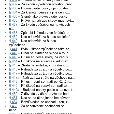
§ 431
– Střetnou-li se provozy dvou neb...
§ 432
– Za škodu vyvolanou povahou prov...
§ 433
– Provozovatel poskytující ubytov...
§ 434
– Za klenoty, peníze a jiné cenno...
§ 435
– Stejně jako provozovatel poskyt...
§ 436
– Právo na náhradu škody musí být...
§ 437
– Za škodu způsobenou na věcech
o...
§ 438
– Způsobí-li škodu více škůdců, o...
§ 439
– Kdo odpovídá za škodu společně ...
§ 440
– Kdo odpovídá za škodu
způsobeno...
§ 441
– Byla-li škoda způsobena také za...
§ 442
– Hradí se skutečná škoda a to, c...
§ 443
– Při určení výše škody na věci s...
§ 444
– Při škodě na zdraví se jednoráz...
§ 445
– Ztráta na výdělku, k níž došlo ...
§ 446
– Náhrada za ztrátu na výdělku po...
§ 447
– Náhrada za ztrátu na výdělku po...
§ 447a
– Náhrada za ztrátu na důchodu ná...
§ 448
– Při usmrcení se hradí peněžitým...
§ 449
– Při škodě na zdraví se hradí té...
§ 449a
– Budoucí nároky podle ustanovení...
§ 450
– Z důvodů zvláštního zřetele hod...
§ 451
– Kdo se na úkor jiného bezdůvodn...
§ 454
– Bezdůvodně se obohatil i ten, z...
§ 455
– Za bezdůvodné obohacení se
nepo...