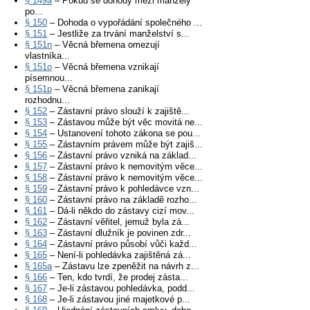
§ 149a
– Pokud se dohody mezi manžely
po...
§ 150
– Dohoda o vypořádání společného ...
§ 151
– Jestliže za trvání manželství s...
§ 151n
– Věcná břemena omezují
vlastníka...
§ 151o
– Věcná břemena vznikají
písemnou...
§ 151p
– Věcná břemena zanikají
rozhodnu...
§ 152
– Zástavní právo slouží k zajiště...
§ 153
– Zástavou může být věc movitá ne...
§ 154
– Ustanovení tohoto zákona se pou...
§ 155
– Zástavním právem může být zajiš...
§ 156
– Zástavní právo vzniká na základ...
§ 157
– Zástavní právo k nemovitým věce...
§ 158
– Zástavní právo k nemovitým věce...
§ 159
– Zástavní právo k pohledávce vzn...
§ 160
– Zástavní právo na základě rozho...
§ 161
– Dá-li někdo do zástavy cizí mov...
§ 162
– Zástavní věřitel, jemuž byla zá...
§ 163
– Zástavní dlužník je povinen zdr...
§ 164
– Zástavní právo působí vůči každ...
§ 165
– Není-li pohledávka zajištěná zá...
§ 165a
– Zástavu lze zpeněžit na návrh z...
§ 166
– Ten, kdo tvrdí, že prodej zásta...
§ 167
– Je-li zástavou pohledávka, podd...
§ 168
– Je-li zástavou jiné majetkové p...