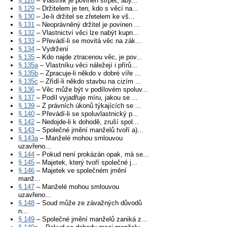
§ 128
– Vlastník je povinen strpět, aby...
§ 129
– Držitelem je ten, kdo s věcí na...
§ 130
– Je-li držitel se zřetelem ke vš...
§ 131
– Neoprávněný držitel je povinen ...
§ 132
– Vlastnictví věci lze nabýt kupn...
§ 133
– Převádí-li se movitá věc na zák...
§ 134
– Vydržení
§ 135
– Kdo najde ztracenou věc, je pov...
§ 135a
– Vlastníku věci náležejí i přírů...
§ 135b
– Zpracuje-li někdo v dobré víře ...
§ 135c
– Zřídí-li někdo stavbu na cizím ...
§ 136
– Věc může být v podílovém spoluv...
§ 137
– Podíl vyjadřuje míru, jakou se ...
§ 139
– Z právních úkonů týkajících se ...
§ 140
– Převádí-li se spoluvlastnický p...
§ 142
– Nedojde-li k dohodě, zruší spol...
§ 143
– Společné jmění manželů tvoří a)...
§ 143a
– Manželé mohou smlouvou
uzavřeno...
§ 144
– Pokud není prokázán opak, má se...
§ 145
– Majetek, který tvoří společné j...
§ 146
– Majetek ve společném jmění
manž...
§ 147
– Manželé mohou smlouvou
uzavřeno...
§ 148
– Soud může ze závažných důvodů
n...
§ 149
– Společné jmění manželů zaniká z...