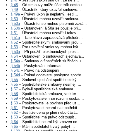
§ 47
– Jestliže zákon stanoví, že ke s...
§ 48
– Od smlouvy může účastník odstou...
§ 49
– Účastník, který uzavřel smlouvu...
§ 49a
– Právní úkon je neplatný, jestli...
§ 50
– Účastníci mohou uzavřít smlouvu...
§ 50a
– Účastníci se mohou písemně zavá...
§ 50b
– Ustanovení § 50a se použije při...
§ 51
– Účastníci mohou uzavřít i takov...
§ 51a
– Tato hlava zapracovává příslušn...
§ 52
– Spotřebitelskými smlouvami jsou...
§ 53
– Pro uzavření smlouvy mohou být ...
§ 53a
– Při použití elektronických pros...
§ 54
– Ustanovení o smlouvách sjednáva...
§ 54a
– Smlouvy o finančních službách u...
§ 54b
– Poskytování informací
§ 54c
– Právo na odstoupení
§ 54d
– Pokud dodavatel poskytne spotře...
§ 55
– Smluvní ujednání spotřebitelský...
§ 56
– Spotřebitelské smlouvy nesmějí ...
§ 57
– Byla-li spotřebitelská smlouva ...
§ 58
– Spotřebitelská smlouva, ve kter...
§ 59
– Poskytovatelem se rozumí osoba,...
§ 60
– Poskytovatel je povinen před uz...
§ 61
– Poskytovatel nesmí na spotřebit...
§ 62
– Jestliže cena je plně nebo část...
§ 63
– Spotřebitel má právo odstoupit ...
§ 64
– Spotřebitel nesmí být zbaven oc...
§ 65
– Má-li spotřebitel trvalý pobyt ...