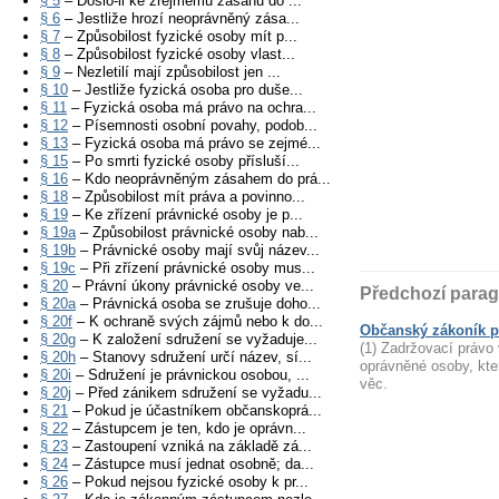
§ 5
– Došlo-li ke zřejmému zásahu do ...
§ 6
– Jestliže hrozí neoprávněný zása...
§ 7
– Způsobilost fyzické osoby mít p...
§ 8
– Způsobilost fyzické osoby vlast...
§ 9
– Nezletilí mají způsobilost jen ...
§ 10
– Jestliže fyzická osoba pro duše...
§ 11
– Fyzická osoba má právo na ochra...
§ 12
– Písemnosti osobní povahy, podob...
§ 13
– Fyzická osoba má právo se zejmé...
§ 15
– Po smrti fyzické osoby přísluší...
§ 16
– Kdo neoprávněným zásahem do prá...
§ 18
– Způsobilost mít práva a povinno...
§ 19
– Ke zřízení právnické osoby je p...
§ 19a
– Způsobilost právnické osoby nab...
§ 19b
– Právnické osoby mají svůj název...
§ 19c
– Při zřízení právnické osoby mus...
§ 20
– Právní úkony právnické osoby ve...
Předchozí parag
§ 20a
– Právnická osoba se zrušuje doho...
§ 20f
– K ochraně svých zájmů nebo k do...
Občanský zákoník p
§ 20g
– K založení sdružení se vyžaduje...
(1) Zadržovací práv
§ 20h
– Stanovy sdružení určí název, sí...
oprávněné osoby, kte
§ 20i
– Sdružení je právnickou osobou, ...
věc.
§ 20j
– Před zánikem sdružení se vyžadu...
§ 21
– Pokud je účastníkem občanskoprá...
§ 22
– Zástupcem je ten, kdo je oprávn...
§ 23
– Zastoupení vzniká na základě zá...
§ 24
– Zástupce musí jednat osobně; da...
§ 26
– Pokud nejsou fyzické osoby k pr...