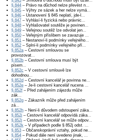
§ 843
– Smlouva o důchodu musí být uzav...
§ 844
– Právo na důchod nelze převést n...
§ 845
– Výhry ze sázek a her nelze vymá...
§ 846
– Ustanovení § 845 neplatí, jde-l...
§ 847
– Vyhlásí-li fyzická nebo právnic...
§ 848
– Vyhlašovatel soutěže je povinen...
§ 849
– Veřejnou soutěž lze odvolat jen...
§ 850
– Veřejným příslibem se zavazuje ...
§ 851
– Nestanoví-li podmínky veřejného...
§ 852
– Splní-li podmínky veřejného pří...
§ 852a
– Cestovní smlouvou se
provozovat...
§ 852b
– Cestovní smlouva musí být
písem...
§ 852c
– V cestovní smlouvě lze
dohodnou...
§ 852d
– Cestovní kancelář je povinna ne...
§ 852e
– Je-li cestovní kancelář nucena ...
§ 852f
– Před zahájením zájezdu může
zák...
§ 852g
– Zákazník může před zahájením
zá...
§ 852h
– Není-li důvodem odstoupení záka...
§ 852i
– Cestovní kancelář odpovídá záka...
§ 852j
– Cestovní kancelář se může odpov...
§ 852k
– V případech podle § 852j odst. ...
§ 853
– Občanskoprávní vztahy, pokud ne...
§ 854
– Pokud dále není uvedeno jinak, ...