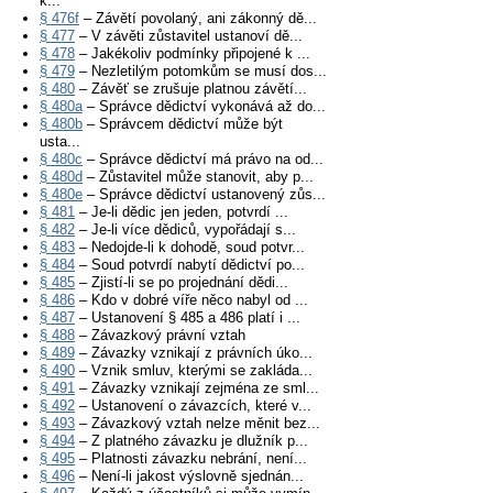
k...
§ 476f
– Závětí povolaný, ani zákonný dě...
§ 477
– V závěti zůstavitel ustanoví dě...
§ 478
– Jakékoliv podmínky připojené k ...
§ 479
– Nezletilým potomkům se musí dos...
§ 480
– Závěť se zrušuje platnou závětí...
§ 480a
– Správce dědictví vykonává až do...
§ 480b
– Správcem dědictví může být
usta...
§ 480c
– Správce dědictví má právo na od...
§ 480d
– Zůstavitel může stanovit, aby p...
§ 480e
– Správce dědictví ustanovený zůs...
§ 481
– Je-li dědic jen jeden, potvrdí ...
§ 482
– Je-li více dědiců, vypořádají s...
§ 483
– Nedojde-li k dohodě, soud potvr...
§ 484
– Soud potvrdí nabytí dědictví po...
§ 485
– Zjistí-li se po projednání dědi...
§ 486
– Kdo v dobré víře něco nabyl od ...
§ 487
– Ustanovení § 485 a 486 platí i ...
§ 488
– Závazkový právní vztah
§ 489
– Závazky vznikají z právních úko...
§ 490
– Vznik smluv, kterými se zakláda...
§ 491
– Závazky vznikají zejména ze sml...
§ 492
– Ustanovení o závazcích, které v...
§ 493
– Závazkový vztah nelze měnit bez...
§ 494
– Z platného závazku je dlužník p...
§ 495
– Platnosti závazku nebrání, není...
§ 496
– Není-li jakost výslovně sjednán...