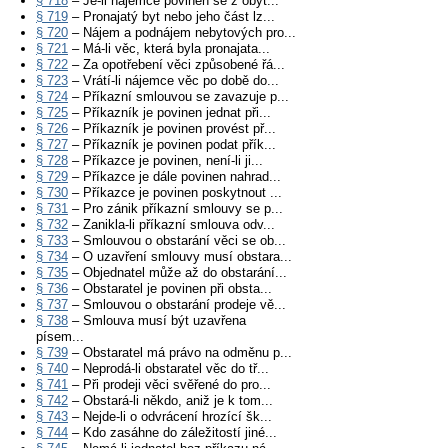
§ 718
– Je-li nájemce povinen se z obyt...
§ 719
– Pronajatý byt nebo jeho část lz...
§ 720
– Nájem a podnájem nebytových pro...
§ 721
– Má-li věc, která byla pronajata...
§ 722
– Za opotřebení věci způsobené řá...
§ 723
– Vrátí-li nájemce věc po době do...
§ 724
– Příkazní smlouvou se zavazuje p...
§ 725
– Příkazník je povinen jednat při...
§ 726
– Příkazník je povinen provést př...
§ 727
– Příkazník je povinen podat přík...
§ 728
– Příkazce je povinen, není-li ji...
§ 729
– Příkazce je dále povinen nahrad...
§ 730
– Příkazce je povinen poskytnout ...
§ 731
– Pro zánik příkazní smlouvy se p...
§ 732
– Zanikla-li příkazní smlouva odv...
§ 733
– Smlouvou o obstarání věci se ob...
§ 734
– O uzavření smlouvy musí obstara...
§ 735
– Objednatel může až do obstarání...
§ 736
– Obstaratel je povinen při obsta...
§ 737
– Smlouvou o obstarání prodeje vě...
§ 738
– Smlouva musí být uzavřena
písem...
§ 739
– Obstaratel má právo na odměnu p...
§ 740
– Neprodá-li obstaratel věc do tř...
§ 741
– Při prodeji věci svěřené do pro...
§ 742
– Obstará-li někdo, aniž je k tom...
§ 743
– Nejde-li o odvrácení hrozící šk...
§ 744
– Kdo zasáhne do záležitostí jiné...