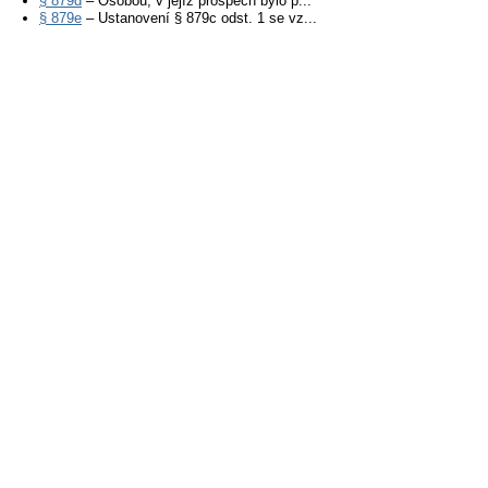
§ 879d
– Osobou, v jejíž prospěch bylo p...
§ 879e
– Ustanovení § 879c odst. 1 se vz...