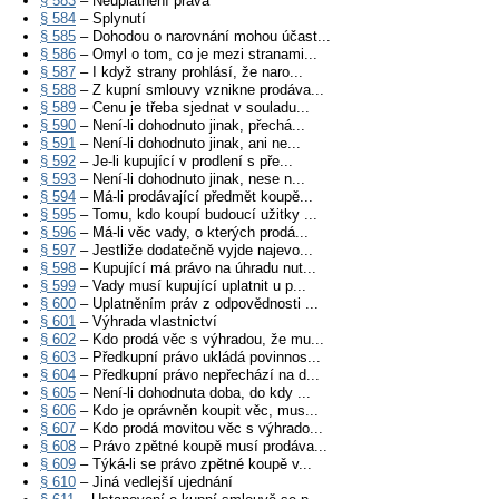
§ 583
– Neuplatnění práva
§ 584
– Splynutí
§ 585
– Dohodou o narovnání mohou účast...
§ 586
– Omyl o tom, co je mezi stranami...
§ 587
– I když strany prohlásí, že naro...
§ 588
– Z kupní smlouvy vznikne prodáva...
§ 589
– Cenu je třeba sjednat v souladu...
§ 590
– Není-li dohodnuto jinak, přechá...
§ 591
– Není-li dohodnuto jinak, ani ne...
§ 592
– Je-li kupující v prodlení s pře...
§ 593
– Není-li dohodnuto jinak, nese n...
§ 594
– Má-li prodávající předmět koupě...
§ 595
– Tomu, kdo koupí budoucí užitky ...
§ 596
– Má-li věc vady, o kterých prodá...
§ 597
– Jestliže dodatečně vyjde najevo...
§ 598
– Kupující má právo na úhradu nut...
§ 599
– Vady musí kupující uplatnit u p...
§ 600
– Uplatněním práv z odpovědnosti ...
§ 601
– Výhrada vlastnictví
§ 602
– Kdo prodá věc s výhradou, že mu...
§ 603
– Předkupní právo ukládá povinnos...
§ 604
– Předkupní právo nepřechází na d...
§ 605
– Není-li dohodnuta doba, do kdy ...
§ 606
– Kdo je oprávněn koupit věc, mus...
§ 607
– Kdo prodá movitou věc s výhrado...
§ 608
– Právo zpětné koupě musí prodáva...
§ 609
– Týká-li se právo zpětné koupě v...
§ 610
– Jiná vedlejší ujednání