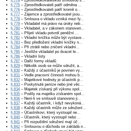
§ 774
– Zprostředkovatelskou smlouvou s...
§ 775
– Zprostředkovateli patří odměna ...
§ 776
– Zprostředkovateli patří kromě o...
§ 777
– Zájemce a zprostředkovatel jsou...
§ 778
– Smlouva o vkladu vzniká mezi fy...
§ 779
– Vkladatel má právo na úroky neb...
§ 780
– Vkladatel, a v zákonem stanoven...
§ 781
– Přijetí vkladu potvrdí peněžní ...
§ 782
– Vkladní knížka může být vystave...
§ 783
– Bez předložení vkladní knížky n...
§ 784
– Při ztrátě nebo zničení vkladní...
§ 785
– Jestliže vkladatel po dvacet le...
§ 786
– Vkladní listy
§ 787
– Další formy vkladů
§ 829
– Několik osob se může sdružit, a...
§ 830
– Každý z účastníků je povinen vy...
§ 831
– Vedle pracovní činnosti mohou b...
§ 832
– Majetkové hodnoty je účastník p...
§ 833
– Poskytnuté peníze nebo jiné věc...
§ 834
– Majetek získaný při výkonu spol...
§ 835
– Podíly na majetku získaném spol...
§ 836
– Není-li ve smlouvě stanoveno ji...
§ 837
– Každý účastník, i když nevykoná...
§ 838
– Každý účastník může ze sdružení...
§ 839
– Účastníkovi, který vystoupil ne...
§ 840
– Účastník, který vystoupil nebo ...
§ 841
– Při rozpuštění sdružení mají úč...
§ 842
– Smlouvou o důchodu se zakládá n...