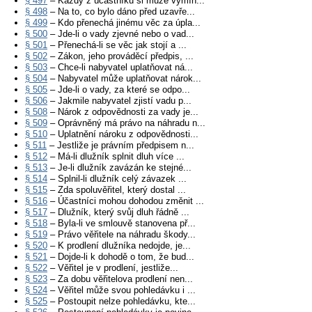
§ 497
– Každý z účastníků si může vymín...
§ 498
– Na to, co bylo dáno před uzavře...
§ 499
– Kdo přenechá jinému věc za úpla...
§ 500
– Jde-li o vady zjevné nebo o vad...
§ 501
– Přenechá-li se věc jak stojí a ...
§ 502
– Zákon, jeho prováděcí předpis, ...
§ 503
– Chce-li nabyvatel uplatňovat ná...
§ 504
– Nabyvatel může uplatňovat nárok...
§ 505
– Jde-li o vady, za které se odpo...
§ 506
– Jakmile nabyvatel zjistí vadu p...
§ 508
– Nárok z odpovědnosti za vady je...
§ 509
– Oprávněný má právo na náhradu n...
§ 510
– Uplatnění nároku z odpovědnosti...
§ 511
– Jestliže je právním předpisem n...
§ 512
– Má-li dlužník splnit dluh více ...
§ 513
– Je-li dlužník zavázán ke stejné...
§ 514
– Splnil-li dlužník celý závazek ...
§ 515
– Zda spoluvěřitel, který dostal ...
§ 516
– Účastníci mohou dohodou změnit ...
§ 517
– Dlužník, který svůj dluh řádně ...
§ 518
– Byla-li ve smlouvě stanovena př...
§ 519
– Právo věřitele na náhradu škody...
§ 520
– K prodlení dlužníka nedojde, je...
§ 521
– Dojde-li k dohodě o tom, že bud...
§ 522
– Věřitel je v prodlení, jestliže...
§ 523
– Za dobu věřitelova prodlení nen...
§ 524
– Věřitel může svou pohledávku i ...
§ 525
– Postoupit nelze pohledávku, kte...