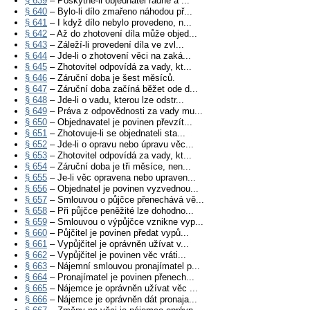
§ 639
– Poskytne-li objednatel řádně a ...
§ 640
– Bylo-li dílo zmařeno náhodou př...
§ 641
– I když dílo nebylo provedeno, n...
§ 642
– Až do zhotovení díla může objed...
§ 643
– Záleží-li provedení díla ve zvl...
§ 644
– Jde-li o zhotovení věci na zaká...
§ 645
– Zhotovitel odpovídá za vady, kt...
§ 646
– Záruční doba je šest měsíců.
§ 647
– Záruční doba začíná běžet ode d...
§ 648
– Jde-li o vadu, kterou lze odstr...
§ 649
– Práva z odpovědnosti za vady mu...
§ 650
– Objednavatel je povinen převzít...
§ 651
– Zhotovuje-li se objednateli sta...
§ 652
– Jde-li o opravu nebo úpravu věc...
§ 653
– Zhotovitel odpovídá za vady, kt...
§ 654
– Záruční doba je tři měsíce, nen...
§ 655
– Je-li věc opravena nebo upraven...
§ 656
– Objednatel je povinen vyzvednou...
§ 657
– Smlouvou o půjčce přenechává vě...
§ 658
– Při půjčce peněžité lze dohodno...
§ 659
– Smlouvou o výpůjčce vznikne vyp...
§ 660
– Půjčitel je povinen předat vypů...
§ 661
– Vypůjčitel je oprávněn užívat v...
§ 662
– Vypůjčitel je povinen věc vráti...
§ 663
– Nájemní smlouvou pronajímatel p...
§ 664
– Pronajímatel je povinen přenech...
§ 665
– Nájemce je oprávněn užívat věc ...
§ 666
– Nájemce je oprávněn dát pronaja...