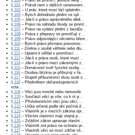
§ 100
– Právo se promlčí, jestliže neby...
§ 101
– Pokud není v dalších ustanovení...
§ 102
– U práv, která musí být uplatněn...
§ 103
– Bylo-li dohodnuto plnění ve spl...
§ 105
– Jde-li o právo oprávněného dědi...
§ 106
– Právo na náhradu škody se proml...
§ 107
– Právo na vydání plnění z bezdův...
§ 108
– Práva z přepravy se promlčují z...
§ 109
– Právo odpovídající věcnému břem...
§ 110
– Bylo-li právo přiznáno pravomoc...
§ 111
– Změna v osobě věřitele nebo dlu...
§ 112
– Uplatní-li věřitel v promlčecí ...
§ 113
– Jde-li o práva osob, které musí...
§ 114
– Jde-li o právo mezi zákonnými z...
§ 115
– Domácnost tvoří fyzické osoby, ...
§ 116
– Osobou blízkou je příbuzný v řa...
§ 117
– Stupeň příbuzenství dvou osob s...
§ 118
– Předmětem občanskoprávních
vzta...
§ 119
– Věci jsou movité nebo nemovité.
§ 120
– Součástí věcí je vše, co k ní p...
§ 121
– Příslušenstvím věci jsou věci, ...
§ 122
– Lhůta určená podle dní počíná d...
§ 123
– Vlastník je v mezích zákona opr...
§ 124
– Všichni vlastníci mají stejná p...
§ 125
– Zvláštní zákon upravuje vlastni...
§ 126
– Vlastník má právo na ochranu pr...
§ 127
– Vlastník věci se musí zdržet vš...