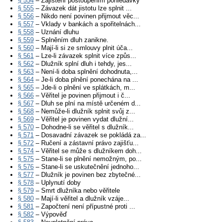
§ 554
– Zajištění postoupením pohledávky
§ 555
– Závazek dát jistotu lze splnit ...
§ 556
– Nikdo není povinen přijmout věc...
§ 557
– Vklady v bankách a spořitelnách...
§ 558
– Uznání dluhu
§ 559
– Splněním dluh zanikne.
§ 560
– Mají-li si ze smlouvy plnit úča...
§ 561
– Lze-li závazek splnit více způs...
§ 562
– Dlužník splní dluh i tehdy, jes...
§ 563
– Není-li doba splnění dohodnuta,...
§ 564
– Je-li doba plnění ponechána na ...
§ 565
– Jde-li o plnění ve splátkách, m...
§ 566
– Věřitel je povinen přijmout i č...
§ 567
– Dluh se plní na místě určeném d...
§ 568
– Nemůže-li dlužník splnit svůj z...
§ 569
– Věřitel je povinen vydat dlužní...
§ 570
– Dohodne-li se věřitel s dlužník...
§ 571
– Dosavadní závazek se pokládá za...
§ 572
– Ručení a zástavní právo zajišťu...
§ 574
– Věřitel se může s dlužníkem doh...
§ 575
– Stane-li se plnění nemožným, po...
§ 576
– Stane-li se uskutečnění jednoho...
§ 577
– Dlužník je povinen bez zbytečné...
§ 578
– Uplynutí doby
§ 579
– Smrt dlužníka nebo věřitele
§ 580
– Mají-li věřitel a dlužník vzáje...
§ 581
– Započtení není přípustné proti ...
§ 582
– Výpověď