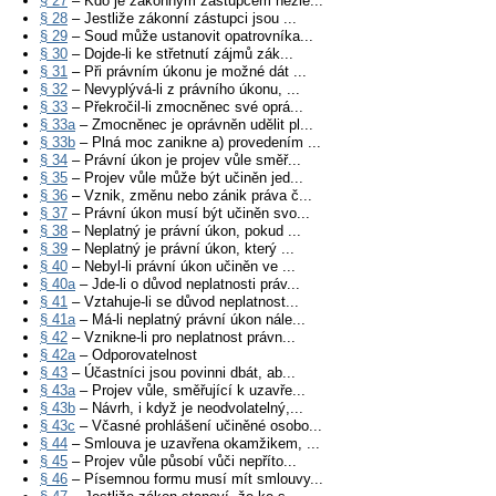
§ 27
– Kdo je zákonným zástupcem nezle...
§ 28
– Jestliže zákonní zástupci jsou ...
§ 29
– Soud může ustanovit opatrovníka...
§ 30
– Dojde-li ke střetnutí zájmů zák...
§ 31
– Při právním úkonu je možné dát ...
§ 32
– Nevyplývá-li z právního úkonu, ...
§ 33
– Překročil-li zmocněnec své oprá...
§ 33a
– Zmocněnec je oprávněn udělit pl...
§ 33b
– Plná moc zanikne a) provedením ...
§ 34
– Právní úkon je projev vůle směř...
§ 35
– Projev vůle může být učiněn jed...
§ 36
– Vznik, změnu nebo zánik práva č...
§ 37
– Právní úkon musí být učiněn svo...
§ 38
– Neplatný je právní úkon, pokud ...
§ 39
– Neplatný je právní úkon, který ...
§ 40
– Nebyl-li právní úkon učiněn ve ...
§ 40a
– Jde-li o důvod neplatnosti práv...
§ 41
– Vztahuje-li se důvod neplatnost...
§ 41a
– Má-li neplatný právní úkon nále...
§ 42
– Vznikne-li pro neplatnost právn...
§ 42a
– Odporovatelnost
§ 43
– Účastníci jsou povinni dbát, ab...
§ 43a
– Projev vůle, směřující k uzavře...
§ 43b
– Návrh, i když je neodvolatelný,...
§ 43c
– Včasné prohlášení učiněné osobo...
§ 44
– Smlouva je uzavřena okamžikem, ...
§ 45
– Projev vůle působí vůči nepříto...
§ 46
– Písemnou formu musí mít smlouvy...