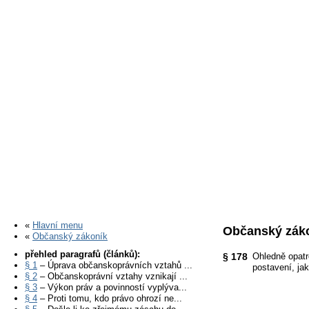
«
Hlavní menu
Občanský záko
«
Občanský zákoník
přehled paragrafů (článků):
§ 178
Ohledně opatr
§ 1
– Úprava občanskoprávních vztahů ...
postavení, ja
§ 2
– Občanskoprávní vztahy vznikají ...
§ 3
– Výkon práv a povinností vyplýva...
§ 4
– Proti tomu, kdo právo ohrozí ne...