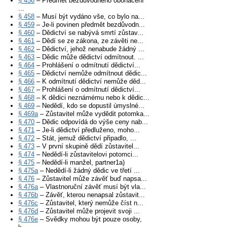
§ 456
– Předmět bezdůvodného obohacení
...
§ 458
– Musí být vydáno vše, co bylo na...
§ 459
– Je-li povinen předmět bezdůvodn...
§ 460
– Dědictví se nabývá smrtí zůstav...
§ 461
– Dědí se ze zákona, ze závěti ne...
§ 462
– Dědictví, jehož nenabude žádný ...
§ 463
– Dědic může dědictví odmítnout. ...
§ 464
– Prohlášení o odmítnutí dědictví...
§ 465
– Dědictví nemůže odmítnout dědic...
§ 466
– K odmítnutí dědictví nemůže děd...
§ 467
– Prohlášení o odmítnutí dědictví...
§ 468
– K dědici neznámému nebo k dědic...
§ 469
– Nedědí, kdo se dopustil úmyslné...
§ 469a
– Zůstavitel může vydědit potomka...
§ 470
– Dědic odpovídá do výše ceny nab...
§ 471
– Je-li dědictví předluženo, moho...
§ 472
– Stát, jemuž dědictví připadlo, ...
§ 473
– V první skupině dědí zůstavitel...
§ 474
– Nedědí-li zůstavitelovi potomci...
§ 475
– Nedědí-li manžel, partner1a)
§ 475a
– Nedědí-li žádný dědic ve třetí ...
§ 476
– Zůstavitel může závěť buď napsa...
§ 476a
– Vlastnoruční závěť musí být vla...
§ 476b
– Závěť, kterou nenapsal zůstavit...
§ 476c
– Zůstavitel, který nemůže číst n...
§ 476d
– Zůstavitel může projevit svoji ...
§ 476e
– Svědky mohou být pouze osoby,