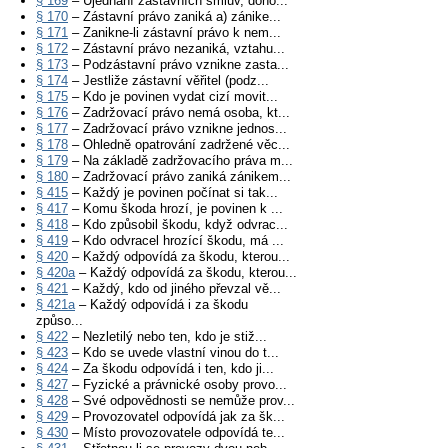
§ 169
– Ujednání zástavních smluv, doho...
§ 170
– Zástavní právo zaniká a) zánike...
§ 171
– Zanikne-li zástavní právo k nem...
§ 172
– Zástavní právo nezaniká, vztahu...
§ 173
– Podzástavní právo vznikne zasta...
§ 174
– Jestliže zástavní věřitel (podz...
§ 175
– Kdo je povinen vydat cizí movit...
§ 176
– Zadržovací právo nemá osoba, kt...
§ 177
– Zadržovací právo vznikne jednos...
§ 178
– Ohledně opatrování zadržené věc...
§ 179
– Na základě zadržovacího práva m...
§ 180
– Zadržovací právo zaniká zánikem...
§ 415
– Každý je povinen počínat si tak...
§ 417
– Komu škoda hrozí, je povinen k ...
§ 418
– Kdo způsobil škodu, když odvrac...
§ 419
– Kdo odvracel hrozící škodu, má ...
§ 420
– Každý odpovídá za škodu, kterou...
§ 420a
– Každý odpovídá za škodu, kterou...
§ 421
– Každý, kdo od jiného převzal vě...
§ 421a
– Každý odpovídá i za škodu
způso...
§ 422
– Nezletilý nebo ten, kdo je stiž...
§ 423
– Kdo se uvede vlastní vinou do t...
§ 424
– Za škodu odpovídá i ten, kdo ji...
§ 427
– Fyzické a právnické osoby provo...
§ 428
– Své odpovědnosti se nemůže prov...
§ 429
– Provozovatel odpovídá jak za šk...
§ 430
– Místo provozovatele odpovídá te...