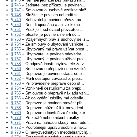
§ 745
– Nemá-li jednatel bez příkazu ná...
§ 746
– Jednatel bez příkazu je povinen...
§ 747
– Smlouvou o úschově vznikne slož...
§ 748
– Složitel je povinen nahradit sc...
§ 749
– Schovatel je povinen převzatou ...
§ 750
– Není-li ujednáno a ani z okolno...
§ 751
– Použije-li schovatel převzatou ...
§ 752
– Složitel je povinen, není-li úč...
§ 753
– Vzájemných práv z úschovy se lz...
§ 754
– Ze smlouvy o ubytování vznikne ...
§ 755
– Ubytovaný má právo užívat prost...
§ 756
– Ubytovatel je povinen odevzdat ...
§ 757
– Ubytovaný je povinen užívat pro...
§ 758
– O odpovědnosti ubytovatele za v...
§ 760
– Smlouvou o přepravě osob vzniká...
§ 761
– Dopravce je povinen starat se p...
§ 762
– Má-li cestující zavazadlo, přep...
§ 763
– Při pravidelné přepravě osob st...
§ 764
– Vznikne-li cestujícímu za přepr...
§ 765
– Smlouvou o přepravě nákladu vzn...
§ 766
– Až do vydání zásilky má odesíla...
§ 767
– Dopravce je povinen provést pře...
§ 768
– Dopravce může užít k provedení ...
§ 769
– Dopravce odpovídá za škodu, kte...
§ 770
– Při ztrátě nebo zničení zásilky...
§ 771
– Právo na náhradu škody musí ode...
§ 772
– Podrobnější úpravu osobní a nák...
§ 773
– O nevyzvednutých (neodebraných)...