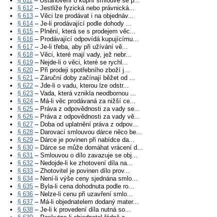
§ 611
– Ustanovení o kupní smlouvě se p...
§ 612
– Jestliže fyzická nebo právnická...
§ 613
– Věci lze prodávat i na objednáv...
§ 614
– Je-li prodávající podle dohody ...
§ 615
– Plnění, která se s prodejem věc...
§ 616
– Prodávající odpovídá kupujícímu...
§ 617
– Je-li třeba, aby při užívání vě...
§ 618
– Věci, které mají vady, jež nebr...
§ 619
– Nejde-li o věci, které se rychl...
§ 620
– Při prodeji spotřebního zboží j...
§ 621
– Záruční doby začínají běžet od ...
§ 622
– Jde-li o vadu, kterou lze odstr...
§ 623
– Vada, která vznikla neodbornou ...
§ 624
– Má-li věc prodávaná za nižší ce...
§ 625
– Práva z odpovědnosti za vady se...
§ 626
– Práva z odpovědnosti za vady vě...
§ 627
– Doba od uplatnění práva z odpov...
§ 628
– Darovací smlouvou dárce něco be...
§ 629
– Dárce je povinen při nabídce da...
§ 630
– Dárce se může domáhat vrácení d...
§ 631
– Smlouvou o dílo zavazuje se obj...
§ 632
– Nedojde-li ke zhotovení díla na...
§ 633
– Zhotovitel je povinen dílo prov...
§ 634
– Není-li výše ceny sjednána smlo...
§ 635
– Byla-li cena dohodnuta podle ro...
§ 636
– Nelze-li cenu při uzavření smlo...
§ 637
– Má-li objednatelem dodaný mater...
§ 638
– Je-li k provedení díla nutná so...