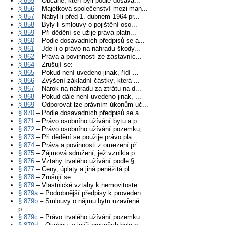
§ 855
– Občané, kteří byli podle dosava...
§ 856
– Majetková společenství mezi man...
§ 857
– Nabyl-li před 1. dubnem 1964 pr...
§ 858
– Byly-li smlouvy o pojištění oso...
§ 859
– Při dědění se užije práva platn...
§ 860
– Podle dosavadních předpisů se a...
§ 861
– Jde-li o právo na náhradu škody...
§ 862
– Práva a povinnosti ze zástavníc...
§ 864
– Zrušují se:
§ 865
– Pokud není uvedeno jinak, řídí ...
§ 866
– Zvýšení základní částky, která ...
§ 867
– Nárok na náhradu za ztrátu na d...
§ 868
– Pokud dále není uvedeno jinak, ...
§ 869
– Odporovat lze právním úkonům uč...
§ 870
– Podle dosavadních předpisů se a...
§ 871
– Právo osobního užívání bytu a p...
§ 872
– Právo osobního užívání pozemku,...
§ 873
– Při dědění se použije právo pla...
§ 874
– Práva a povinnosti z omezení př...
§ 875
– Zájmová sdružení, jež vznikla p...
§ 876
– Vztahy trvalého užívání podle §...
§ 877
– Ceny, úplaty a jiná peněžitá pl...
§ 878
– Zrušují se:
§ 879
– Vlastnické vztahy k nemovitoste...
§ 879a
– Podrobnější předpisy k proveden...
§ 879b
– Smlouvy o nájmu bytů uzavřené
p...
§ 879c
– Právo trvalého užívání pozemku ...