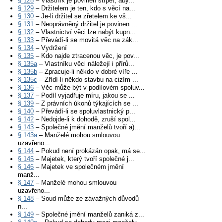
§ 128
– Vlastník je povinen strpět, aby...
§ 129
– Držitelem je ten, kdo s věcí na...
§ 130
– Je-li držitel se zřetelem ke vš...
§ 131
– Neoprávněný držitel je povinen ...
§ 132
– Vlastnictví věci lze nabýt kupn...
§ 133
– Převádí-li se movitá věc na zák...
§ 134
– Vydržení
§ 135
– Kdo najde ztracenou věc, je pov...
§ 135a
– Vlastníku věci náležejí i přírů...
§ 135b
– Zpracuje-li někdo v dobré víře ...
§ 135c
– Zřídí-li někdo stavbu na cizím ...
§ 136
– Věc může být v podílovém spoluv...
§ 137
– Podíl vyjadřuje míru, jakou se ...
§ 139
– Z právních úkonů týkajících se ...
§ 140
– Převádí-li se spoluvlastnický p...
§ 142
– Nedojde-li k dohodě, zruší spol...
§ 143
– Společné jmění manželů tvoří a)...
§ 143a
– Manželé mohou smlouvou
uzavřeno...
§ 144
– Pokud není prokázán opak, má se...
§ 145
– Majetek, který tvoří společné j...
§ 146
– Majetek ve společném jmění
manž...
§ 147
– Manželé mohou smlouvou
uzavřeno...
§ 148
– Soud může ze závažných důvodů
n...
§ 149
– Společné jmění manželů zaniká z...