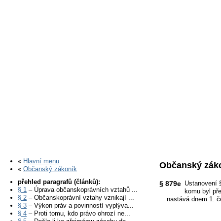
«
Hlavní menu
Občanský záko
«
Občanský zákoník
přehled paragrafů (článků):
§ 879e
Ustanovení §
§ 1
– Úprava občanskoprávních vztahů ...
komu byl pře
§ 2
– Občanskoprávní vztahy vznikají ...
nastává dnem 1. č
§ 3
– Výkon práv a povinností vyplýva...
§ 4
– Proti tomu, kdo právo ohrozí ne...