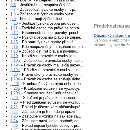
§ 5
– Došlo-li ke zřejmému zásahu do ...
§ 6
– Jestliže hrozí neoprávněný zása...
§ 7
– Způsobilost fyzické osoby mít p...
§ 8
– Způsobilost fyzické osoby vlast...
§ 9
– Nezletilí mají způsobilost jen ...
§ 10
– Jestliže fyzická osoba pro duše...
Předchozí parag
§ 11
– Fyzická osoba má právo na ochra...
§ 12
– Písemnosti osobní povahy, podob...
Občanský zákoník p
§ 13
– Fyzická osoba má právo se zejmé...
Osobou, v jejíž prosp
§ 15
– Po smrti fyzické osoby přísluší...
rozumí i bytové druž
§ 16
– Kdo neoprávněným zásahem do prá...
§ 18
– Způsobilost mít práva a povinno...
§ 19
– Ke zřízení právnické osoby je p...
§ 19a
– Způsobilost právnické osoby nab...
§ 19b
– Právnické osoby mají svůj název...
§ 19c
– Při zřízení právnické osoby mus...
§ 20
– Právní úkony právnické osoby ve...
§ 20a
– Právnická osoba se zrušuje doho...
§ 20f
– K ochraně svých zájmů nebo k do...
§ 20g
– K založení sdružení se vyžaduje...
§ 20h
– Stanovy sdružení určí název, sí...
§ 20i
– Sdružení je právnickou osobou, ...
§ 20j
– Před zánikem sdružení se vyžadu...
§ 21
– Pokud je účastníkem občanskoprá...
§ 22
– Zástupcem je ten, kdo je oprávn...
§ 23
– Zastoupení vzniká na základě zá...
§ 24
– Zástupce musí jednat osobně; da...
§ 26
– Pokud nejsou fyzické osoby k pr...