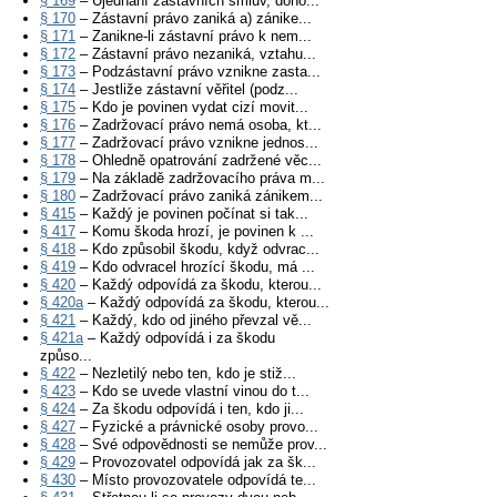
§ 169
– Ujednání zástavních smluv, doho...
§ 170
– Zástavní právo zaniká a) zánike...
§ 171
– Zanikne-li zástavní právo k nem...
§ 172
– Zástavní právo nezaniká, vztahu...
§ 173
– Podzástavní právo vznikne zasta...
§ 174
– Jestliže zástavní věřitel (podz...
§ 175
– Kdo je povinen vydat cizí movit...
§ 176
– Zadržovací právo nemá osoba, kt...
§ 177
– Zadržovací právo vznikne jednos...
§ 178
– Ohledně opatrování zadržené věc...
§ 179
– Na základě zadržovacího práva m...
§ 180
– Zadržovací právo zaniká zánikem...
§ 415
– Každý je povinen počínat si tak...
§ 417
– Komu škoda hrozí, je povinen k ...
§ 418
– Kdo způsobil škodu, když odvrac...
§ 419
– Kdo odvracel hrozící škodu, má ...
§ 420
– Každý odpovídá za škodu, kterou...
§ 420a
– Každý odpovídá za škodu, kterou...
§ 421
– Každý, kdo od jiného převzal vě...
§ 421a
– Každý odpovídá i za škodu
způso...
§ 422
– Nezletilý nebo ten, kdo je stiž...
§ 423
– Kdo se uvede vlastní vinou do t...
§ 424
– Za škodu odpovídá i ten, kdo ji...
§ 427
– Fyzické a právnické osoby provo...
§ 428
– Své odpovědnosti se nemůže prov...
§ 429
– Provozovatel odpovídá jak za šk...
§ 430
– Místo provozovatele odpovídá te...