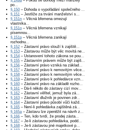
§ 149a
– Pokud se dohody mezi manžely
po...
§ 150
– Dohoda o vypořádání společného ...
§ 151
– Jestliže za trvání manželství s...
§ 151n
– Věcná břemena omezují
vlastníka...
§ 151o
– Věcná břemena vznikají
písemnou...
§ 151p
– Věcná břemena zanikají
rozhodnu...
§ 152
– Zástavní právo slouží k zajiště...
§ 153
– Zástavou může být věc movitá ne...
§ 154
– Ustanovení tohoto zákona se pou...
§ 155
– Zástavním právem může být zajiš...
§ 156
– Zástavní právo vzniká na základ...
§ 157
– Zástavní právo k nemovitým věce...
§ 158
– Zástavní právo k nemovitým věce...
§ 159
– Zástavní právo k pohledávce vzn...
§ 160
– Zástavní právo na základě rozho...
§ 161
– Dá-li někdo do zástavy cizí mov...
§ 162
– Zástavní věřitel, jemuž byla zá...
§ 163
– Zástavní dlužník je povinen zdr...
§ 164
– Zástavní právo působí vůči každ...
§ 165
– Není-li pohledávka zajištěná zá...
§ 165a
– Zástavu lze zpeněžit na návrh z...
§ 166
– Ten, kdo tvrdí, že prodej zásta...
§ 167
– Je-li zástavou pohledávka, podd...
§ 168
– Je-li zástavou jiné majetkové p...