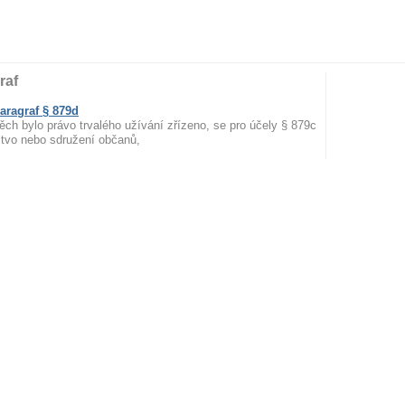
raf
aragraf § 879d
ěch bylo právo trvalého užívání zřízeno, se pro účely § 879c
stvo nebo sdružení občanů,