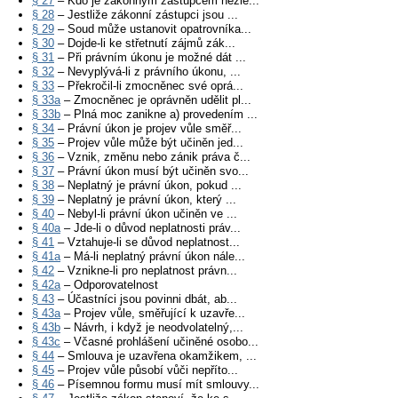
§ 27
– Kdo je zákonným zástupcem nezle...
§ 28
– Jestliže zákonní zástupci jsou ...
§ 29
– Soud může ustanovit opatrovníka...
§ 30
– Dojde-li ke střetnutí zájmů zák...
§ 31
– Při právním úkonu je možné dát ...
§ 32
– Nevyplývá-li z právního úkonu, ...
§ 33
– Překročil-li zmocněnec své oprá...
§ 33a
– Zmocněnec je oprávněn udělit pl...
§ 33b
– Plná moc zanikne a) provedením ...
§ 34
– Právní úkon je projev vůle směř...
§ 35
– Projev vůle může být učiněn jed...
§ 36
– Vznik, změnu nebo zánik práva č...
§ 37
– Právní úkon musí být učiněn svo...
§ 38
– Neplatný je právní úkon, pokud ...
§ 39
– Neplatný je právní úkon, který ...
§ 40
– Nebyl-li právní úkon učiněn ve ...
§ 40a
– Jde-li o důvod neplatnosti práv...
§ 41
– Vztahuje-li se důvod neplatnost...
§ 41a
– Má-li neplatný právní úkon nále...
§ 42
– Vznikne-li pro neplatnost právn...
§ 42a
– Odporovatelnost
§ 43
– Účastníci jsou povinni dbát, ab...
§ 43a
– Projev vůle, směřující k uzavře...
§ 43b
– Návrh, i když je neodvolatelný,...
§ 43c
– Včasné prohlášení učiněné osobo...
§ 44
– Smlouva je uzavřena okamžikem, ...
§ 45
– Projev vůle působí vůči nepříto...
§ 46
– Písemnou formu musí mít smlouvy...