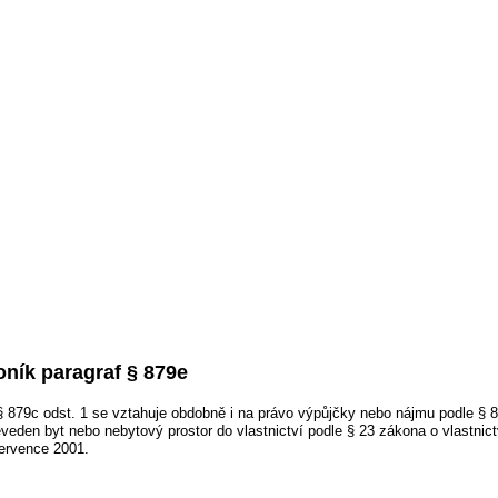
ník paragraf § 879e
 879c odst. 1 se vztahuje obdobně i na právo výpůjčky nebo nájmu podle § 87
veden byt nebo nebytový prostor do vlastnictví podle § 23 zákona o vlastnic
ervence 2001.