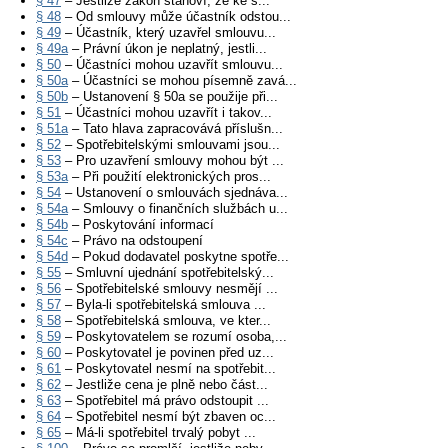
§ 47
– Jestliže zákon stanoví, že ke s...
§ 48
– Od smlouvy může účastník odstou...
§ 49
– Účastník, který uzavřel smlouvu...
§ 49a
– Právní úkon je neplatný, jestli...
§ 50
– Účastníci mohou uzavřít smlouvu...
§ 50a
– Účastníci se mohou písemně zavá...
§ 50b
– Ustanovení § 50a se použije při...
§ 51
– Účastníci mohou uzavřít i takov...
§ 51a
– Tato hlava zapracovává příslušn...
§ 52
– Spotřebitelskými smlouvami jsou...
§ 53
– Pro uzavření smlouvy mohou být ...
§ 53a
– Při použití elektronických pros...
§ 54
– Ustanovení o smlouvách sjednáva...
§ 54a
– Smlouvy o finančních službách u...
§ 54b
– Poskytování informací
§ 54c
– Právo na odstoupení
§ 54d
– Pokud dodavatel poskytne spotře...
§ 55
– Smluvní ujednání spotřebitelský...
§ 56
– Spotřebitelské smlouvy nesmějí ...
§ 57
– Byla-li spotřebitelská smlouva ...
§ 58
– Spotřebitelská smlouva, ve kter...
§ 59
– Poskytovatelem se rozumí osoba,...
§ 60
– Poskytovatel je povinen před uz...
§ 61
– Poskytovatel nesmí na spotřebit...
§ 62
– Jestliže cena je plně nebo část...
§ 63
– Spotřebitel má právo odstoupit ...
§ 64
– Spotřebitel nesmí být zbaven oc...
§ 65
– Má-li spotřebitel trvalý pobyt ...