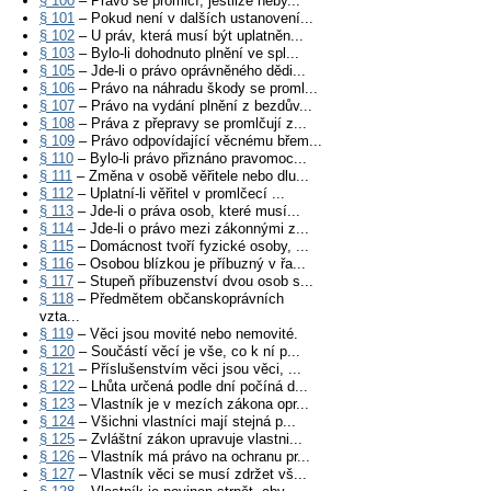
§ 100
– Právo se promlčí, jestliže neby...
§ 101
– Pokud není v dalších ustanovení...
§ 102
– U práv, která musí být uplatněn...
§ 103
– Bylo-li dohodnuto plnění ve spl...
§ 105
– Jde-li o právo oprávněného dědi...
§ 106
– Právo na náhradu škody se proml...
§ 107
– Právo na vydání plnění z bezdův...
§ 108
– Práva z přepravy se promlčují z...
§ 109
– Právo odpovídající věcnému břem...
§ 110
– Bylo-li právo přiznáno pravomoc...
§ 111
– Změna v osobě věřitele nebo dlu...
§ 112
– Uplatní-li věřitel v promlčecí ...
§ 113
– Jde-li o práva osob, které musí...
§ 114
– Jde-li o právo mezi zákonnými z...
§ 115
– Domácnost tvoří fyzické osoby, ...
§ 116
– Osobou blízkou je příbuzný v řa...
§ 117
– Stupeň příbuzenství dvou osob s...
§ 118
– Předmětem občanskoprávních
vzta...
§ 119
– Věci jsou movité nebo nemovité.
§ 120
– Součástí věcí je vše, co k ní p...
§ 121
– Příslušenstvím věci jsou věci, ...
§ 122
– Lhůta určená podle dní počíná d...
§ 123
– Vlastník je v mezích zákona opr...
§ 124
– Všichni vlastníci mají stejná p...
§ 125
– Zvláštní zákon upravuje vlastni...
§ 126
– Vlastník má právo na ochranu pr...
§ 127
– Vlastník věci se musí zdržet vš...