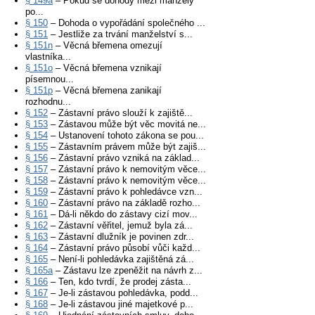
§ 149a
– Pokud se dohody mezi manžely
po...
§ 150
– Dohoda o vypořádání společného ...
§ 151
– Jestliže za trvání manželství s...
§ 151n
– Věcná břemena omezují
vlastníka...
§ 151o
– Věcná břemena vznikají
písemnou...
§ 151p
– Věcná břemena zanikají
rozhodnu...
§ 152
– Zástavní právo slouží k zajiště...
§ 153
– Zástavou může být věc movitá ne...
§ 154
– Ustanovení tohoto zákona se pou...
§ 155
– Zástavním právem může být zajiš...
§ 156
– Zástavní právo vzniká na základ...
§ 157
– Zástavní právo k nemovitým věce...
§ 158
– Zástavní právo k nemovitým věce...
§ 159
– Zástavní právo k pohledávce vzn...
§ 160
– Zástavní právo na základě rozho...
§ 161
– Dá-li někdo do zástavy cizí mov...
§ 162
– Zástavní věřitel, jemuž byla zá...
§ 163
– Zástavní dlužník je povinen zdr...
§ 164
– Zástavní právo působí vůči každ...
§ 165
– Není-li pohledávka zajištěná zá...
§ 165a
– Zástavu lze zpeněžit na návrh z...
§ 166
– Ten, kdo tvrdí, že prodej zásta...
§ 167
– Je-li zástavou pohledávka, podd...
§ 168
– Je-li zástavou jiné majetkové p...