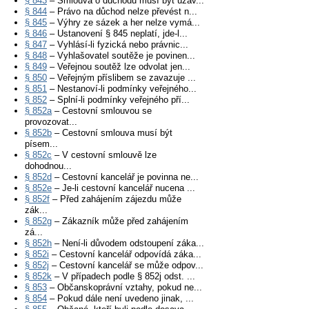
§ 843
– Smlouva o důchodu musí být uzav...
§ 844
– Právo na důchod nelze převést n...
§ 845
– Výhry ze sázek a her nelze vymá...
§ 846
– Ustanovení § 845 neplatí, jde-l...
§ 847
– Vyhlásí-li fyzická nebo právnic...
§ 848
– Vyhlašovatel soutěže je povinen...
§ 849
– Veřejnou soutěž lze odvolat jen...
§ 850
– Veřejným příslibem se zavazuje ...
§ 851
– Nestanoví-li podmínky veřejného...
§ 852
– Splní-li podmínky veřejného pří...
§ 852a
– Cestovní smlouvou se
provozovat...
§ 852b
– Cestovní smlouva musí být
písem...
§ 852c
– V cestovní smlouvě lze
dohodnou...
§ 852d
– Cestovní kancelář je povinna ne...
§ 852e
– Je-li cestovní kancelář nucena ...
§ 852f
– Před zahájením zájezdu může
zák...
§ 852g
– Zákazník může před zahájením
zá...
§ 852h
– Není-li důvodem odstoupení záka...
§ 852i
– Cestovní kancelář odpovídá záka...
§ 852j
– Cestovní kancelář se může odpov...
§ 852k
– V případech podle § 852j odst. ...
§ 853
– Občanskoprávní vztahy, pokud ne...
§ 854
– Pokud dále není uvedeno jinak, ...