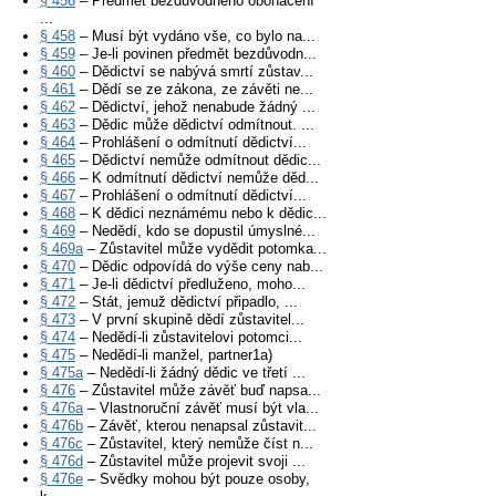
§ 456
– Předmět bezdůvodného obohacení
...
§ 458
– Musí být vydáno vše, co bylo na...
§ 459
– Je-li povinen předmět bezdůvodn...
§ 460
– Dědictví se nabývá smrtí zůstav...
§ 461
– Dědí se ze zákona, ze závěti ne...
§ 462
– Dědictví, jehož nenabude žádný ...
§ 463
– Dědic může dědictví odmítnout. ...
§ 464
– Prohlášení o odmítnutí dědictví...
§ 465
– Dědictví nemůže odmítnout dědic...
§ 466
– K odmítnutí dědictví nemůže děd...
§ 467
– Prohlášení o odmítnutí dědictví...
§ 468
– K dědici neznámému nebo k dědic...
§ 469
– Nedědí, kdo se dopustil úmyslné...
§ 469a
– Zůstavitel může vydědit potomka...
§ 470
– Dědic odpovídá do výše ceny nab...
§ 471
– Je-li dědictví předluženo, moho...
§ 472
– Stát, jemuž dědictví připadlo, ...
§ 473
– V první skupině dědí zůstavitel...
§ 474
– Nedědí-li zůstavitelovi potomci...
§ 475
– Nedědí-li manžel, partner1a)
§ 475a
– Nedědí-li žádný dědic ve třetí ...
§ 476
– Zůstavitel může závěť buď napsa...
§ 476a
– Vlastnoruční závěť musí být vla...
§ 476b
– Závěť, kterou nenapsal zůstavit...
§ 476c
– Zůstavitel, který nemůže číst n...
§ 476d
– Zůstavitel může projevit svoji ...
§ 476e
– Svědky mohou být pouze osoby,