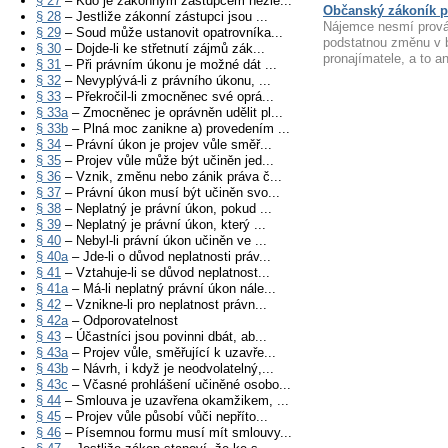
§ 27
– Kdo je zákonným zástupcem nezle...
Občanský zákoník p
§ 28
– Jestliže zákonní zástupci jsou ...
Nájemce nesmí provád
§ 29
– Soud může ustanovit opatrovníka...
podstatnou změnu v 
§ 30
– Dojde-li ke střetnutí zájmů zák...
pronajímatele, a to an
§ 31
– Při právním úkonu je možné dát ...
§ 32
– Nevyplývá-li z právního úkonu, ...
§ 33
– Překročil-li zmocněnec své oprá...
§ 33a
– Zmocněnec je oprávněn udělit pl...
§ 33b
– Plná moc zanikne a) provedením ...
§ 34
– Právní úkon je projev vůle směř...
§ 35
– Projev vůle může být učiněn jed...
§ 36
– Vznik, změnu nebo zánik práva č...
§ 37
– Právní úkon musí být učiněn svo...
§ 38
– Neplatný je právní úkon, pokud ...
§ 39
– Neplatný je právní úkon, který ...
§ 40
– Nebyl-li právní úkon učiněn ve ...
§ 40a
– Jde-li o důvod neplatnosti práv...
§ 41
– Vztahuje-li se důvod neplatnost...
§ 41a
– Má-li neplatný právní úkon nále...
§ 42
– Vznikne-li pro neplatnost právn...
§ 42a
– Odporovatelnost
§ 43
– Účastníci jsou povinni dbát, ab...
§ 43a
– Projev vůle, směřující k uzavře...
§ 43b
– Návrh, i když je neodvolatelný,...
§ 43c
– Včasné prohlášení učiněné osobo...
§ 44
– Smlouva je uzavřena okamžikem, ...
§ 45
– Projev vůle působí vůči nepříto...
§ 46
– Písemnou formu musí mít smlouvy...