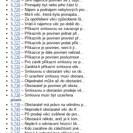
§ 718
– Je-li nájemce povinen se z obyt...
§ 719
– Pronajatý byt nebo jeho část lz...
§ 720
– Nájem a podnájem nebytových pro...
§ 721
– Má-li věc, která byla pronajata...
§ 722
– Za opotřebení věci způsobené řá...
§ 723
– Vrátí-li nájemce věc po době do...
§ 724
– Příkazní smlouvou se zavazuje p...
§ 725
– Příkazník je povinen jednat při...
§ 726
– Příkazník je povinen provést př...
§ 727
– Příkazník je povinen podat přík...
§ 728
– Příkazce je povinen, není-li ji...
§ 729
– Příkazce je dále povinen nahrad...
§ 730
– Příkazce je povinen poskytnout ...
§ 731
– Pro zánik příkazní smlouvy se p...
§ 732
– Zanikla-li příkazní smlouva odv...
§ 733
– Smlouvou o obstarání věci se ob...
§ 734
– O uzavření smlouvy musí obstara...
§ 735
– Objednatel může až do obstarání...
§ 736
– Obstaratel je povinen při obsta...
§ 737
– Smlouvou o obstarání prodeje vě...
§ 738
– Smlouva musí být uzavřena
písem...
§ 739
– Obstaratel má právo na odměnu p...
§ 740
– Neprodá-li obstaratel věc do tř...
§ 741
– Při prodeji věci svěřené do pro...
§ 742
– Obstará-li někdo, aniž je k tom...
§ 743
– Nejde-li o odvrácení hrozící šk...
§ 744
– Kdo zasáhne do záležitostí jiné...