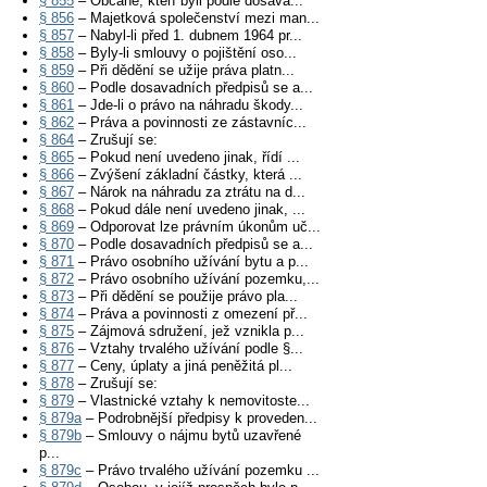
§ 855
– Občané, kteří byli podle dosava...
§ 856
– Majetková společenství mezi man...
§ 857
– Nabyl-li před 1. dubnem 1964 pr...
§ 858
– Byly-li smlouvy o pojištění oso...
§ 859
– Při dědění se užije práva platn...
§ 860
– Podle dosavadních předpisů se a...
§ 861
– Jde-li o právo na náhradu škody...
§ 862
– Práva a povinnosti ze zástavníc...
§ 864
– Zrušují se:
§ 865
– Pokud není uvedeno jinak, řídí ...
§ 866
– Zvýšení základní částky, která ...
§ 867
– Nárok na náhradu za ztrátu na d...
§ 868
– Pokud dále není uvedeno jinak, ...
§ 869
– Odporovat lze právním úkonům uč...
§ 870
– Podle dosavadních předpisů se a...
§ 871
– Právo osobního užívání bytu a p...
§ 872
– Právo osobního užívání pozemku,...
§ 873
– Při dědění se použije právo pla...
§ 874
– Práva a povinnosti z omezení př...
§ 875
– Zájmová sdružení, jež vznikla p...
§ 876
– Vztahy trvalého užívání podle §...
§ 877
– Ceny, úplaty a jiná peněžitá pl...
§ 878
– Zrušují se:
§ 879
– Vlastnické vztahy k nemovitoste...
§ 879a
– Podrobnější předpisy k proveden...
§ 879b
– Smlouvy o nájmu bytů uzavřené
p...
§ 879c
– Právo trvalého užívání pozemku ...