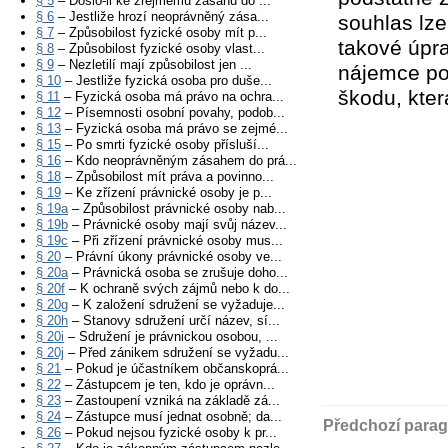
§ 5
– Došlo-li ke zřejmému zásahu do ...
§ 6
– Jestliže hrozí neoprávněný zása...
souhlas lze
§ 7
– Způsobilost fyzické osoby mít p...
takové úpra
§ 8
– Způsobilost fyzické osoby vlast...
§ 9
– Nezletilí mají způsobilost jen ...
nájemce pov
§ 10
– Jestliže fyzická osoba pro duše...
škodu, kter
§ 11
– Fyzická osoba má právo na ochra...
§ 12
– Písemnosti osobní povahy, podob...
§ 13
– Fyzická osoba má právo se zejmé...
§ 15
– Po smrti fyzické osoby přísluší...
§ 16
– Kdo neoprávněným zásahem do prá...
§ 18
– Způsobilost mít práva a povinno...
§ 19
– Ke zřízení právnické osoby je p...
§ 19a
– Způsobilost právnické osoby nab...
§ 19b
– Právnické osoby mají svůj název...
§ 19c
– Při zřízení právnické osoby mus...
§ 20
– Právní úkony právnické osoby ve...
§ 20a
– Právnická osoba se zrušuje doho...
§ 20f
– K ochraně svých zájmů nebo k do...
§ 20g
– K založení sdružení se vyžaduje...
§ 20h
– Stanovy sdružení určí název, sí...
§ 20i
– Sdružení je právnickou osobou, ...
§ 20j
– Před zánikem sdružení se vyžadu...
§ 21
– Pokud je účastníkem občanskoprá...
§ 22
– Zástupcem je ten, kdo je oprávn...
§ 23
– Zastoupení vzniká na základě zá...
§ 24
– Zástupce musí jednat osobně; da...
Předchozí parag
§ 26
– Pokud nejsou fyzické osoby k pr...