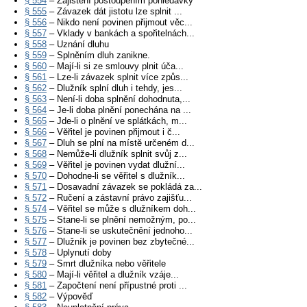
§ 554
– Zajištění postoupením pohledávky
§ 555
– Závazek dát jistotu lze splnit ...
§ 556
– Nikdo není povinen přijmout věc...
§ 557
– Vklady v bankách a spořitelnách...
§ 558
– Uznání dluhu
§ 559
– Splněním dluh zanikne.
§ 560
– Mají-li si ze smlouvy plnit úča...
§ 561
– Lze-li závazek splnit více způs...
§ 562
– Dlužník splní dluh i tehdy, jes...
§ 563
– Není-li doba splnění dohodnuta,...
§ 564
– Je-li doba plnění ponechána na ...
§ 565
– Jde-li o plnění ve splátkách, m...
§ 566
– Věřitel je povinen přijmout i č...
§ 567
– Dluh se plní na místě určeném d...
§ 568
– Nemůže-li dlužník splnit svůj z...
§ 569
– Věřitel je povinen vydat dlužní...
§ 570
– Dohodne-li se věřitel s dlužník...
§ 571
– Dosavadní závazek se pokládá za...
§ 572
– Ručení a zástavní právo zajišťu...
§ 574
– Věřitel se může s dlužníkem doh...
§ 575
– Stane-li se plnění nemožným, po...
§ 576
– Stane-li se uskutečnění jednoho...
§ 577
– Dlužník je povinen bez zbytečné...
§ 578
– Uplynutí doby
§ 579
– Smrt dlužníka nebo věřitele
§ 580
– Mají-li věřitel a dlužník vzáje...
§ 581
– Započtení není přípustné proti ...
§ 582
– Výpověď