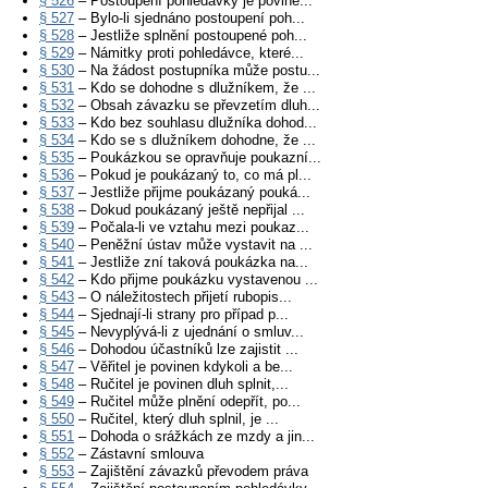
§ 526
– Postoupení pohledávky je povine...
§ 527
– Bylo-li sjednáno postoupení poh...
§ 528
– Jestliže splnění postoupené poh...
§ 529
– Námitky proti pohledávce, které...
§ 530
– Na žádost postupníka může postu...
§ 531
– Kdo se dohodne s dlužníkem, že ...
§ 532
– Obsah závazku se převzetím dluh...
§ 533
– Kdo bez souhlasu dlužníka dohod...
§ 534
– Kdo se s dlužníkem dohodne, že ...
§ 535
– Poukázkou se opravňuje poukazní...
§ 536
– Pokud je poukázaný to, co má pl...
§ 537
– Jestliže přijme poukázaný pouká...
§ 538
– Dokud poukázaný ještě nepřijal ...
§ 539
– Počala-li ve vztahu mezi poukaz...
§ 540
– Peněžní ústav může vystavit na ...
§ 541
– Jestliže zní taková poukázka na...
§ 542
– Kdo přijme poukázku vystavenou ...
§ 543
– O náležitostech přijetí rubopis...
§ 544
– Sjednají-li strany pro případ p...
§ 545
– Nevyplývá-li z ujednání o smluv...
§ 546
– Dohodou účastníků lze zajistit ...
§ 547
– Věřitel je povinen kdykoli a be...
§ 548
– Ručitel je povinen dluh splnit,...
§ 549
– Ručitel může plnění odepřít, po...
§ 550
– Ručitel, který dluh splnil, je ...
§ 551
– Dohoda o srážkách ze mzdy a jin...
§ 552
– Zástavní smlouva
§ 553
– Zajištění závazků převodem práva