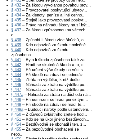
§ 431
– Střetnou-li se provozy dvou neb...
§ 432
– Za škodu vyvolanou povahou prov...
§ 433
– Provozovatel poskytující ubytov...
§ 434
– Za klenoty, peníze a jiné cenno...
§ 435
– Stejně jako provozovatel poskyt...
§ 436
– Právo na náhradu škody musí být...
§ 437
– Za škodu způsobenou na věcech
o...
§ 438
– Způsobí-li škodu více škůdců, o...
§ 439
– Kdo odpovídá za škodu společně ...
§ 440
– Kdo odpovídá za škodu
způsobeno...
§ 441
– Byla-li škoda způsobena také za...
§ 442
– Hradí se skutečná škoda a to, c...
§ 443
– Při určení výše škody na věci s...
§ 444
– Při škodě na zdraví se jednoráz...
§ 445
– Ztráta na výdělku, k níž došlo ...
§ 446
– Náhrada za ztrátu na výdělku po...
§ 447
– Náhrada za ztrátu na výdělku po...
§ 447a
– Náhrada za ztrátu na důchodu ná...
§ 448
– Při usmrcení se hradí peněžitým...
§ 449
– Při škodě na zdraví se hradí té...
§ 449a
– Budoucí nároky podle ustanovení...
§ 450
– Z důvodů zvláštního zřetele hod...
§ 451
– Kdo se na úkor jiného bezdůvodn...
§ 454
– Bezdůvodně se obohatil i ten, z...
§ 455
– Za bezdůvodné obohacení se
nepo...