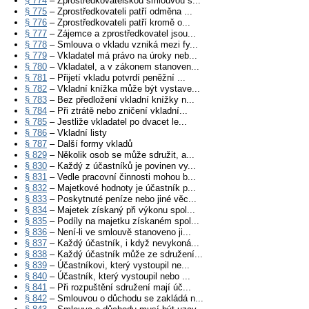
§ 774
– Zprostředkovatelskou smlouvou s...
§ 775
– Zprostředkovateli patří odměna ...
§ 776
– Zprostředkovateli patří kromě o...
§ 777
– Zájemce a zprostředkovatel jsou...
§ 778
– Smlouva o vkladu vzniká mezi fy...
§ 779
– Vkladatel má právo na úroky neb...
§ 780
– Vkladatel, a v zákonem stanoven...
§ 781
– Přijetí vkladu potvrdí peněžní ...
§ 782
– Vkladní knížka může být vystave...
§ 783
– Bez předložení vkladní knížky n...
§ 784
– Při ztrátě nebo zničení vkladní...
§ 785
– Jestliže vkladatel po dvacet le...
§ 786
– Vkladní listy
§ 787
– Další formy vkladů
§ 829
– Několik osob se může sdružit, a...
§ 830
– Každý z účastníků je povinen vy...
§ 831
– Vedle pracovní činnosti mohou b...
§ 832
– Majetkové hodnoty je účastník p...
§ 833
– Poskytnuté peníze nebo jiné věc...
§ 834
– Majetek získaný při výkonu spol...
§ 835
– Podíly na majetku získaném spol...
§ 836
– Není-li ve smlouvě stanoveno ji...
§ 837
– Každý účastník, i když nevykoná...
§ 838
– Každý účastník může ze sdružení...
§ 839
– Účastníkovi, který vystoupil ne...
§ 840
– Účastník, který vystoupil nebo ...
§ 841
– Při rozpuštění sdružení mají úč...
§ 842
– Smlouvou o důchodu se zakládá n...