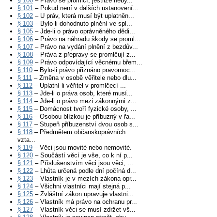
§ 100
– Právo se promlčí, jestliže neby...
§ 101
– Pokud není v dalších ustanovení...
§ 102
– U práv, která musí být uplatněn...
§ 103
– Bylo-li dohodnuto plnění ve spl...
§ 105
– Jde-li o právo oprávněného dědi...
§ 106
– Právo na náhradu škody se proml...
§ 107
– Právo na vydání plnění z bezdův...
§ 108
– Práva z přepravy se promlčují z...
§ 109
– Právo odpovídající věcnému břem...
§ 110
– Bylo-li právo přiznáno pravomoc...
§ 111
– Změna v osobě věřitele nebo dlu...
§ 112
– Uplatní-li věřitel v promlčecí ...
§ 113
– Jde-li o práva osob, které musí...
§ 114
– Jde-li o právo mezi zákonnými z...
§ 115
– Domácnost tvoří fyzické osoby, ...
§ 116
– Osobou blízkou je příbuzný v řa...
§ 117
– Stupeň příbuzenství dvou osob s...
§ 118
– Předmětem občanskoprávních
vzta...
§ 119
– Věci jsou movité nebo nemovité.
§ 120
– Součástí věcí je vše, co k ní p...
§ 121
– Příslušenstvím věci jsou věci, ...
§ 122
– Lhůta určená podle dní počíná d...
§ 123
– Vlastník je v mezích zákona opr...
§ 124
– Všichni vlastníci mají stejná p...
§ 125
– Zvláštní zákon upravuje vlastni...
§ 126
– Vlastník má právo na ochranu pr...
§ 127
– Vlastník věci se musí zdržet vš...