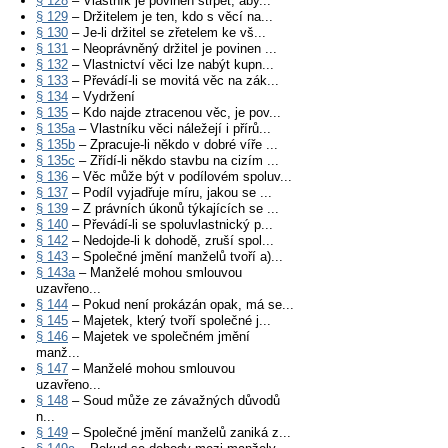
§ 128
– Vlastník je povinen strpět, aby...
§ 129
– Držitelem je ten, kdo s věcí na...
§ 130
– Je-li držitel se zřetelem ke vš...
§ 131
– Neoprávněný držitel je povinen ...
§ 132
– Vlastnictví věci lze nabýt kupn...
§ 133
– Převádí-li se movitá věc na zák...
§ 134
– Vydržení
§ 135
– Kdo najde ztracenou věc, je pov...
§ 135a
– Vlastníku věci náležejí i přírů...
§ 135b
– Zpracuje-li někdo v dobré víře ...
§ 135c
– Zřídí-li někdo stavbu na cizím ...
§ 136
– Věc může být v podílovém spoluv...
§ 137
– Podíl vyjadřuje míru, jakou se ...
§ 139
– Z právních úkonů týkajících se ...
§ 140
– Převádí-li se spoluvlastnický p...
§ 142
– Nedojde-li k dohodě, zruší spol...
§ 143
– Společné jmění manželů tvoří a)...
§ 143a
– Manželé mohou smlouvou
uzavřeno...
§ 144
– Pokud není prokázán opak, má se...
§ 145
– Majetek, který tvoří společné j...
§ 146
– Majetek ve společném jmění
manž...
§ 147
– Manželé mohou smlouvou
uzavřeno...
§ 148
– Soud může ze závažných důvodů
n...
§ 149
– Společné jmění manželů zaniká z...