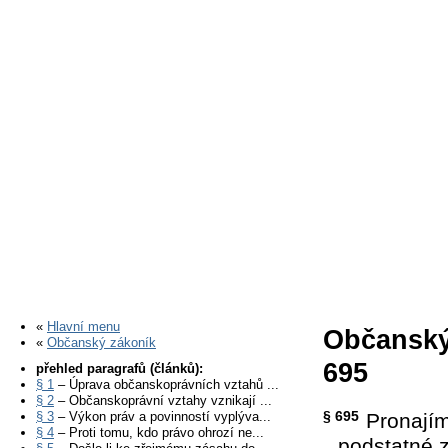
«
Hlavní menu
Občanský
«
Občanský zákoník
695
přehled paragrafů (článků):
§ 1
– Úprava občanskoprávních vztahů ...
§ 2
– Občanskoprávní vztahy vznikají ...
§ 695
§ 3
– Výkon práv a povinností vyplýva...
Pronajím
§ 4
– Proti tomu, kdo právo ohrozí ne...
podstatné 