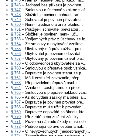
§ 745
– Nemá-li jednatel bez příkazu ná...
§ 746
– Jednatel bez příkazu je povinen...
§ 747
– Smlouvou o úschově vznikne slož...
§ 748
– Složitel je povinen nahradit sc...
§ 749
– Schovatel je povinen převzatou ...
§ 750
– Není-li ujednáno a ani z okolno...
§ 751
– Použije-li schovatel převzatou ...
§ 752
– Složitel je povinen, není-li úč...
§ 753
– Vzájemných práv z úschovy se lz...
§ 754
– Ze smlouvy o ubytování vznikne ...
§ 755
– Ubytovaný má právo užívat prost...
§ 756
– Ubytovatel je povinen odevzdat ...
§ 757
– Ubytovaný je povinen užívat pro...
§ 758
– O odpovědnosti ubytovatele za v...
§ 760
– Smlouvou o přepravě osob vzniká...
§ 761
– Dopravce je povinen starat se p...
§ 762
– Má-li cestující zavazadlo, přep...
§ 763
– Při pravidelné přepravě osob st...
§ 764
– Vznikne-li cestujícímu za přepr...
§ 765
– Smlouvou o přepravě nákladu vzn...
§ 766
– Až do vydání zásilky má odesíla...
§ 767
– Dopravce je povinen provést pře...
§ 768
– Dopravce může užít k provedení ...
§ 769
– Dopravce odpovídá za škodu, kte...
§ 770
– Při ztrátě nebo zničení zásilky...
§ 771
– Právo na náhradu škody musí ode...
§ 772
– Podrobnější úpravu osobní a nák...
§ 773
– O nevyzvednutých (neodebraných)...