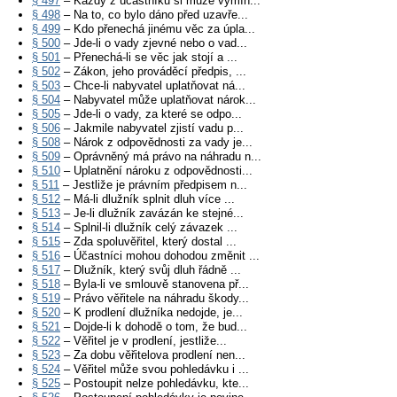
§ 497
– Každý z účastníků si může vymín...
§ 498
– Na to, co bylo dáno před uzavře...
§ 499
– Kdo přenechá jinému věc za úpla...
§ 500
– Jde-li o vady zjevné nebo o vad...
§ 501
– Přenechá-li se věc jak stojí a ...
§ 502
– Zákon, jeho prováděcí předpis, ...
§ 503
– Chce-li nabyvatel uplatňovat ná...
§ 504
– Nabyvatel může uplatňovat nárok...
§ 505
– Jde-li o vady, za které se odpo...
§ 506
– Jakmile nabyvatel zjistí vadu p...
§ 508
– Nárok z odpovědnosti za vady je...
§ 509
– Oprávněný má právo na náhradu n...
§ 510
– Uplatnění nároku z odpovědnosti...
§ 511
– Jestliže je právním předpisem n...
§ 512
– Má-li dlužník splnit dluh více ...
§ 513
– Je-li dlužník zavázán ke stejné...
§ 514
– Splnil-li dlužník celý závazek ...
§ 515
– Zda spoluvěřitel, který dostal ...
§ 516
– Účastníci mohou dohodou změnit ...
§ 517
– Dlužník, který svůj dluh řádně ...
§ 518
– Byla-li ve smlouvě stanovena př...
§ 519
– Právo věřitele na náhradu škody...
§ 520
– K prodlení dlužníka nedojde, je...
§ 521
– Dojde-li k dohodě o tom, že bud...
§ 522
– Věřitel je v prodlení, jestliže...
§ 523
– Za dobu věřitelova prodlení nen...
§ 524
– Věřitel může svou pohledávku i ...
§ 525
– Postoupit nelze pohledávku, kte...