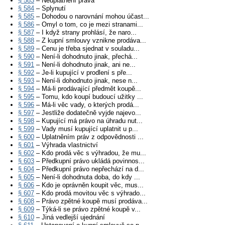
§ 583
– Neuplatnění práva
§ 584
– Splynutí
§ 585
– Dohodou o narovnání mohou účast...
§ 586
– Omyl o tom, co je mezi stranami...
§ 587
– I když strany prohlásí, že naro...
§ 588
– Z kupní smlouvy vznikne prodáva...
§ 589
– Cenu je třeba sjednat v souladu...
§ 590
– Není-li dohodnuto jinak, přechá...
§ 591
– Není-li dohodnuto jinak, ani ne...
§ 592
– Je-li kupující v prodlení s pře...
§ 593
– Není-li dohodnuto jinak, nese n...
§ 594
– Má-li prodávající předmět koupě...
§ 595
– Tomu, kdo koupí budoucí užitky ...
§ 596
– Má-li věc vady, o kterých prodá...
§ 597
– Jestliže dodatečně vyjde najevo...
§ 598
– Kupující má právo na úhradu nut...
§ 599
– Vady musí kupující uplatnit u p...
§ 600
– Uplatněním práv z odpovědnosti ...
§ 601
– Výhrada vlastnictví
§ 602
– Kdo prodá věc s výhradou, že mu...
§ 603
– Předkupní právo ukládá povinnos...
§ 604
– Předkupní právo nepřechází na d...
§ 605
– Není-li dohodnuta doba, do kdy ...
§ 606
– Kdo je oprávněn koupit věc, mus...
§ 607
– Kdo prodá movitou věc s výhrado...
§ 608
– Právo zpětné koupě musí prodáva...
§ 609
– Týká-li se právo zpětné koupě v...
§ 610
– Jiná vedlejší ujednání