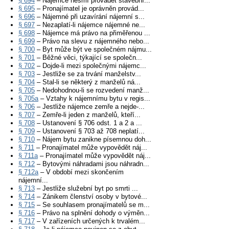
§ 694
– Nájemce nesmí provádět stavební...
§ 695
– Pronajímatel je oprávněn provád...
§ 696
– Nájemné při uzavírání nájemní s...
§ 697
– Nezaplatí-li nájemce nájemné ne...
§ 698
– Nájemce má právo na přiměřenou ...
§ 699
– Právo na slevu z nájemného nebo...
§ 700
– Byt může být ve společném nájmu...
§ 701
– Běžné věci, týkající se společn...
§ 702
– Dojde-li mezi společnými nájemc...
§ 703
– Jestliže se za trvání manželstv...
§ 704
– Stal-li se některý z manželů ná...
§ 705
– Nedohodnou-li se rozvedení manž...
§ 705a
– Vztahy k nájemnímu bytu v regis...
§ 706
– Jestliže nájemce zemře a nejde-...
§ 707
– Zemře-li jeden z manželů, kteří...
§ 708
– Ustanovení § 706 odst. 1 a 2 a ...
§ 709
– Ustanovení § 703 až 708 neplatí...
§ 710
– Nájem bytu zanikne písemnou doh...
§ 711
– Pronajímatel může vypovědět náj...
§ 711a
– Pronajímatel může vypovědět náj...
§ 712
– Bytovými náhradami jsou náhradn...
§ 712a
– V období mezi skončením
nájemní...
§ 713
– Jestliže služební byt po smrti ...
§ 714
– Zánikem členství osoby v bytové...
§ 715
– Se souhlasem pronajímatelů se m...
§ 716
– Právo na splnění dohody o výměn...
§ 717
– V zařízeních určených k trvalém...