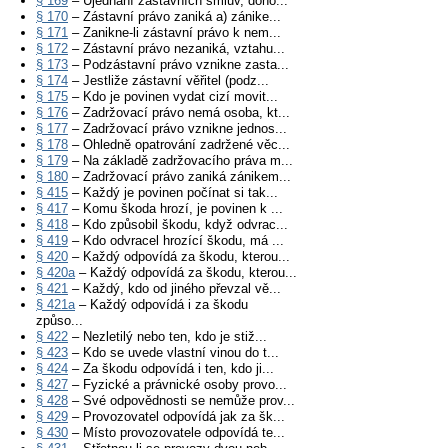
§ 169
– Ujednání zástavních smluv, doho...
§ 170
– Zástavní právo zaniká a) zánike...
§ 171
– Zanikne-li zástavní právo k nem...
§ 172
– Zástavní právo nezaniká, vztahu...
§ 173
– Podzástavní právo vznikne zasta...
§ 174
– Jestliže zástavní věřitel (podz...
§ 175
– Kdo je povinen vydat cizí movit...
§ 176
– Zadržovací právo nemá osoba, kt...
§ 177
– Zadržovací právo vznikne jednos...
§ 178
– Ohledně opatrování zadržené věc...
§ 179
– Na základě zadržovacího práva m...
§ 180
– Zadržovací právo zaniká zánikem...
§ 415
– Každý je povinen počínat si tak...
§ 417
– Komu škoda hrozí, je povinen k ...
§ 418
– Kdo způsobil škodu, když odvrac...
§ 419
– Kdo odvracel hrozící škodu, má ...
§ 420
– Každý odpovídá za škodu, kterou...
§ 420a
– Každý odpovídá za škodu, kterou...
§ 421
– Každý, kdo od jiného převzal vě...
§ 421a
– Každý odpovídá i za škodu
způso...
§ 422
– Nezletilý nebo ten, kdo je stiž...
§ 423
– Kdo se uvede vlastní vinou do t...
§ 424
– Za škodu odpovídá i ten, kdo ji...
§ 427
– Fyzické a právnické osoby provo...
§ 428
– Své odpovědnosti se nemůže prov...
§ 429
– Provozovatel odpovídá jak za šk...
§ 430
– Místo provozovatele odpovídá te...