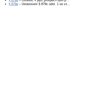
§ 879d
– Osobou, v jejíž prospěch bylo p...
§ 879e
– Ustanovení § 879c odst. 1 se vz...