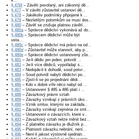
k...
§ 476f
– Závětí povolaný, ani zákonný dě...
§ 477
– V závěti zůstavitel ustanoví dě...
§ 478
– Jakékoliv podmínky připojené k ...
§ 479
– Nezletilým potomkům se musí dos...
§ 480
– Závěť se zrušuje platnou závětí...
§ 480a
– Správce dědictví vykonává až do...
§ 480b
– Správcem dědictví může být
usta...
§ 480c
– Správce dědictví má právo na od...
§ 480d
– Zůstavitel může stanovit, aby p...
§ 480e
– Správce dědictví ustanovený zůs...
§ 481
– Je-li dědic jen jeden, potvrdí ...
§ 482
– Je-li více dědiců, vypořádají s...
§ 483
– Nedojde-li k dohodě, soud potvr...
§ 484
– Soud potvrdí nabytí dědictví po...
§ 485
– Zjistí-li se po projednání dědi...
§ 486
– Kdo v dobré víře něco nabyl od ...
§ 487
– Ustanovení § 485 a 486 platí i ...
§ 488
– Závazkový právní vztah
§ 489
– Závazky vznikají z právních úko...
§ 490
– Vznik smluv, kterými se zakláda...
§ 491
– Závazky vznikají zejména ze sml...
§ 492
– Ustanovení o závazcích, které v...
§ 493
– Závazkový vztah nelze měnit bez...
§ 494
– Z platného závazku je dlužník p...
§ 495
– Platnosti závazku nebrání, není...
§ 496
– Není-li jakost výslovně sjednán...