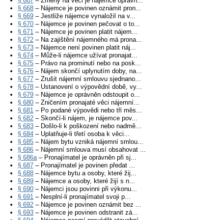
§ 667
– Změny na věci je nájemce oprávn...
§ 668
– Nájemce je povinen oznámit pron...
§ 669
– Jestliže nájemce vynaložil na v...
§ 670
– Nájemce je povinen pečovat o to...
§ 671
– Nájemce je povinen platit nájem...
§ 672
– Na zajištění nájemného má prona...
§ 673
– Nájemce není povinen platit náj...
§ 674
– Může-li nájemce užívat pronajat...
§ 675
– Právo na prominutí nebo na posk...
§ 676
– Nájem skončí uplynutím doby, na...
§ 677
– Zrušit nájemní smlouvu sjednano...
§ 678
– Ustanovení o výpovědní době, vy...
§ 679
– Nájemce je oprávněn odstoupit o...
§ 680
– Zničením pronajaté věci nájemní...
§ 681
– Po podané výpovědi nebo tři měs...
§ 682
– Skončí-li nájem, je nájemce pov...
§ 683
– Došlo-li k poškození nebo nadmě...
§ 684
– Uplatňuje-li třetí osoba k věci...
§ 685
– Nájem bytu vzniká nájemní smlou...
§ 686
– Nájemní smlouva musí obsahovat ...
§ 686a
– Pronajímatel je oprávněn při sj...
§ 687
– Pronajímatel je povinen předat ...
§ 688
– Nájemce bytu a osoby, které žij...
§ 689
– Nájemce a osoby, které žijí s n...
§ 690
– Nájemci jsou povinni při výkonu...
§ 691
– Nesplní-li pronajímatel svoji p...
§ 692
– Nájemce je povinen oznámit bez ...
§ 693
– Nájemce je povinen odstranit zá...