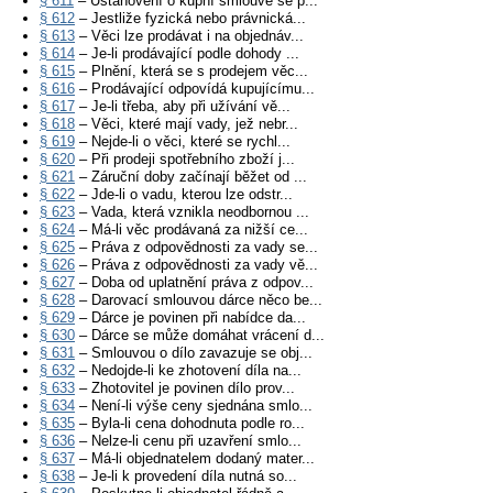
§ 611
– Ustanovení o kupní smlouvě se p...
§ 612
– Jestliže fyzická nebo právnická...
§ 613
– Věci lze prodávat i na objednáv...
§ 614
– Je-li prodávající podle dohody ...
§ 615
– Plnění, která se s prodejem věc...
§ 616
– Prodávající odpovídá kupujícímu...
§ 617
– Je-li třeba, aby při užívání vě...
§ 618
– Věci, které mají vady, jež nebr...
§ 619
– Nejde-li o věci, které se rychl...
§ 620
– Při prodeji spotřebního zboží j...
§ 621
– Záruční doby začínají běžet od ...
§ 622
– Jde-li o vadu, kterou lze odstr...
§ 623
– Vada, která vznikla neodbornou ...
§ 624
– Má-li věc prodávaná za nižší ce...
§ 625
– Práva z odpovědnosti za vady se...
§ 626
– Práva z odpovědnosti za vady vě...
§ 627
– Doba od uplatnění práva z odpov...
§ 628
– Darovací smlouvou dárce něco be...
§ 629
– Dárce je povinen při nabídce da...
§ 630
– Dárce se může domáhat vrácení d...
§ 631
– Smlouvou o dílo zavazuje se obj...
§ 632
– Nedojde-li ke zhotovení díla na...
§ 633
– Zhotovitel je povinen dílo prov...
§ 634
– Není-li výše ceny sjednána smlo...
§ 635
– Byla-li cena dohodnuta podle ro...
§ 636
– Nelze-li cenu při uzavření smlo...
§ 637
– Má-li objednatelem dodaný mater...
§ 638
– Je-li k provedení díla nutná so...