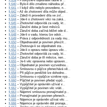
§ 639
– Poskytne-li objednatel řádně a ...
§ 640
– Bylo-li dílo zmařeno náhodou př...
§ 641
– I když dílo nebylo provedeno, n...
§ 642
– Až do zhotovení díla může objed...
§ 643
– Záleží-li provedení díla ve zvl...
§ 644
– Jde-li o zhotovení věci na zaká...
§ 645
– Zhotovitel odpovídá za vady, kt...
§ 646
– Záruční doba je šest měsíců.
§ 647
– Záruční doba začíná běžet ode d...
§ 648
– Jde-li o vadu, kterou lze odstr...
§ 649
– Práva z odpovědnosti za vady mu...
§ 650
– Objednavatel je povinen převzít...
§ 651
– Zhotovuje-li se objednateli sta...
§ 652
– Jde-li o opravu nebo úpravu věc...
§ 653
– Zhotovitel odpovídá za vady, kt...
§ 654
– Záruční doba je tři měsíce, nen...
§ 655
– Je-li věc opravena nebo upraven...
§ 656
– Objednatel je povinen vyzvednou...
§ 657
– Smlouvou o půjčce přenechává vě...
§ 658
– Při půjčce peněžité lze dohodno...
§ 659
– Smlouvou o výpůjčce vznikne vyp...
§ 660
– Půjčitel je povinen předat vypů...
§ 661
– Vypůjčitel je oprávněn užívat v...
§ 662
– Vypůjčitel je povinen věc vráti...
§ 663
– Nájemní smlouvou pronajímatel p...
§ 664
– Pronajímatel je povinen přenech...
§ 665
– Nájemce je oprávněn užívat věc ...
§ 666
– Nájemce je oprávněn dát pronaja...