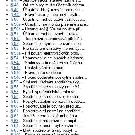
§ 47
– Jestliže zákon stanoví, že ke s...
§ 48
– Od smlouvy může účastník odstou...
§ 49
– Účastník, který uzavřel smlouvu...
§ 49a
– Právní úkon je neplatný, jestli...
§ 50
– Účastníci mohou uzavřít smlouvu...
§ 50a
– Účastníci se mohou písemně zavá...
§ 50b
– Ustanovení § 50a se použije při...
§ 51
– Účastníci mohou uzavřít i takov...
§ 51a
– Tato hlava zapracovává příslušn...
§ 52
– Spotřebitelskými smlouvami jsou...
§ 53
– Pro uzavření smlouvy mohou být ...
§ 53a
– Při použití elektronických pros...
§ 54
– Ustanovení o smlouvách sjednáva...
§ 54a
– Smlouvy o finančních službách u...
§ 54b
– Poskytování informací
§ 54c
– Právo na odstoupení
§ 54d
– Pokud dodavatel poskytne spotře...
§ 55
– Smluvní ujednání spotřebitelský...
§ 56
– Spotřebitelské smlouvy nesmějí ...
§ 57
– Byla-li spotřebitelská smlouva ...
§ 58
– Spotřebitelská smlouva, ve kter...
§ 59
– Poskytovatelem se rozumí osoba,...
§ 60
– Poskytovatel je povinen před uz...
§ 61
– Poskytovatel nesmí na spotřebit...
§ 62
– Jestliže cena je plně nebo část...
§ 63
– Spotřebitel má právo odstoupit ...
§ 64
– Spotřebitel nesmí být zbaven oc...
§ 65
– Má-li spotřebitel trvalý pobyt ...