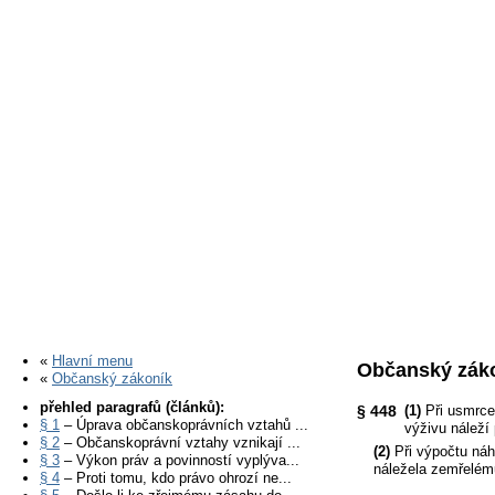
«
Hlavní menu
Občanský záko
«
Občanský zákoník
přehled paragrafů (článků):
§ 448
(1)
Při usmrce
§ 1
– Úprava občanskoprávních vztahů ...
výživu náleží
§ 2
– Občanskoprávní vztahy vznikají ...
(2)
Při výpočtu náh
§ 3
– Výkon práv a povinností vyplýva...
náležela zemřelému
§ 4
– Proti tomu, kdo právo ohrozí ne...