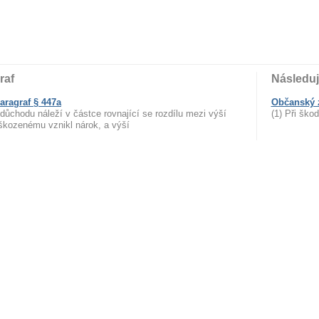
raf
Následuj
aragraf § 447a
Občanský z
důchodu náleží v částce rovnající se rozdílu mezi výší
(1) Při ško
škozenému vznikl nárok, a výší