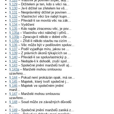
§ 128
– Vlastník je povinen strpět, aby...
§ 129
– Držitelem je ten, kdo s věcí na...
§ 130
– Je-li držitel se zřetelem ke vš...
§ 131
– Neoprávněný držitel je povinen ...
§ 132
– Vlastnictví věci lze nabýt kupn...
§ 133
– Převádí-li se movitá věc na zák...
§ 134
– Vydržení
§ 135
– Kdo najde ztracenou věc, je pov...
§ 135a
– Vlastníku věci náležejí i přírů...
§ 135b
– Zpracuje-li někdo v dobré víře ...
§ 135c
– Zřídí-li někdo stavbu na cizím ...
§ 136
– Věc může být v podílovém spoluv...
§ 137
– Podíl vyjadřuje míru, jakou se ...
§ 139
– Z právních úkonů týkajících se ...
§ 140
– Převádí-li se spoluvlastnický p...
§ 142
– Nedojde-li k dohodě, zruší spol...
§ 143
– Společné jmění manželů tvoří a)...
§ 143a
– Manželé mohou smlouvou
uzavřeno...
§ 144
– Pokud není prokázán opak, má se...
§ 145
– Majetek, který tvoří společné j...
§ 146
– Majetek ve společném jmění
manž...
§ 147
– Manželé mohou smlouvou
uzavřeno...
§ 148
– Soud může ze závažných důvodů
n...
§ 149
– Společné jmění manželů zaniká z...