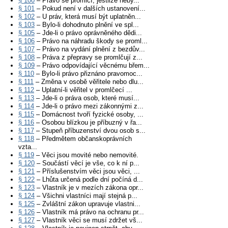
§ 100
– Právo se promlčí, jestliže neby...
§ 101
– Pokud není v dalších ustanovení...
§ 102
– U práv, která musí být uplatněn...
§ 103
– Bylo-li dohodnuto plnění ve spl...
§ 105
– Jde-li o právo oprávněného dědi...
§ 106
– Právo na náhradu škody se proml...
§ 107
– Právo na vydání plnění z bezdův...
§ 108
– Práva z přepravy se promlčují z...
§ 109
– Právo odpovídající věcnému břem...
§ 110
– Bylo-li právo přiznáno pravomoc...
§ 111
– Změna v osobě věřitele nebo dlu...
§ 112
– Uplatní-li věřitel v promlčecí ...
§ 113
– Jde-li o práva osob, které musí...
§ 114
– Jde-li o právo mezi zákonnými z...
§ 115
– Domácnost tvoří fyzické osoby, ...
§ 116
– Osobou blízkou je příbuzný v řa...
§ 117
– Stupeň příbuzenství dvou osob s...
§ 118
– Předmětem občanskoprávních
vzta...
§ 119
– Věci jsou movité nebo nemovité.
§ 120
– Součástí věcí je vše, co k ní p...
§ 121
– Příslušenstvím věci jsou věci, ...
§ 122
– Lhůta určená podle dní počíná d...
§ 123
– Vlastník je v mezích zákona opr...
§ 124
– Všichni vlastníci mají stejná p...
§ 125
– Zvláštní zákon upravuje vlastni...
§ 126
– Vlastník má právo na ochranu pr...
§ 127
– Vlastník věci se musí zdržet vš...