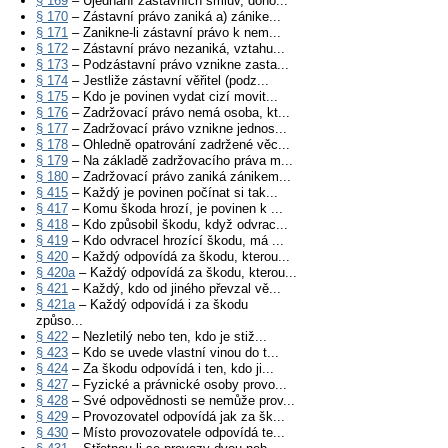
§ 169
– Ujednání zástavních smluv, doho...
§ 170
– Zástavní právo zaniká a) zánike...
§ 171
– Zanikne-li zástavní právo k nem...
§ 172
– Zástavní právo nezaniká, vztahu...
§ 173
– Podzástavní právo vznikne zasta...
§ 174
– Jestliže zástavní věřitel (podz...
§ 175
– Kdo je povinen vydat cizí movit...
§ 176
– Zadržovací právo nemá osoba, kt...
§ 177
– Zadržovací právo vznikne jednos...
§ 178
– Ohledně opatrování zadržené věc...
§ 179
– Na základě zadržovacího práva m...
§ 180
– Zadržovací právo zaniká zánikem...
§ 415
– Každý je povinen počínat si tak...
§ 417
– Komu škoda hrozí, je povinen k ...
§ 418
– Kdo způsobil škodu, když odvrac...
§ 419
– Kdo odvracel hrozící škodu, má ...
§ 420
– Každý odpovídá za škodu, kterou...
§ 420a
– Každý odpovídá za škodu, kterou...
§ 421
– Každý, kdo od jiného převzal vě...
§ 421a
– Každý odpovídá i za škodu
způso...
§ 422
– Nezletilý nebo ten, kdo je stiž...
§ 423
– Kdo se uvede vlastní vinou do t...
§ 424
– Za škodu odpovídá i ten, kdo ji...
§ 427
– Fyzické a právnické osoby provo...
§ 428
– Své odpovědnosti se nemůže prov...
§ 429
– Provozovatel odpovídá jak za šk...
§ 430
– Místo provozovatele odpovídá te...