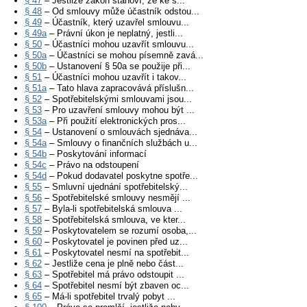
§ 47
– Jestliže zákon stanoví, že ke s...
§ 48
– Od smlouvy může účastník odstou...
§ 49
– Účastník, který uzavřel smlouvu...
§ 49a
– Právní úkon je neplatný, jestli...
§ 50
– Účastníci mohou uzavřít smlouvu...
§ 50a
– Účastníci se mohou písemně zavá...
§ 50b
– Ustanovení § 50a se použije při...
§ 51
– Účastníci mohou uzavřít i takov...
§ 51a
– Tato hlava zapracovává příslušn...
§ 52
– Spotřebitelskými smlouvami jsou...
§ 53
– Pro uzavření smlouvy mohou být ...
§ 53a
– Při použití elektronických pros...
§ 54
– Ustanovení o smlouvách sjednáva...
§ 54a
– Smlouvy o finančních službách u...
§ 54b
– Poskytování informací
§ 54c
– Právo na odstoupení
§ 54d
– Pokud dodavatel poskytne spotře...
§ 55
– Smluvní ujednání spotřebitelský...
§ 56
– Spotřebitelské smlouvy nesmějí ...
§ 57
– Byla-li spotřebitelská smlouva ...
§ 58
– Spotřebitelská smlouva, ve kter...
§ 59
– Poskytovatelem se rozumí osoba,...
§ 60
– Poskytovatel je povinen před uz...
§ 61
– Poskytovatel nesmí na spotřebit...
§ 62
– Jestliže cena je plně nebo část...
§ 63
– Spotřebitel má právo odstoupit ...
§ 64
– Spotřebitel nesmí být zbaven oc...
§ 65
– Má-li spotřebitel trvalý pobyt ...