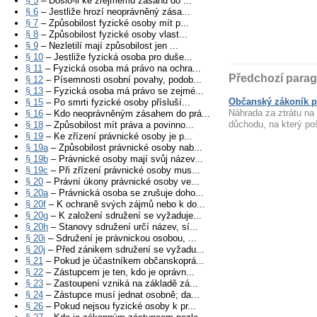
§ 5
– Došlo-li ke zřejmému zásahu do ...
§ 6
– Jestliže hrozí neoprávněný zása...
§ 7
– Způsobilost fyzické osoby mít p...
§ 8
– Způsobilost fyzické osoby vlast...
§ 9
– Nezletilí mají způsobilost jen ...
§ 10
– Jestliže fyzická osoba pro duše...
§ 11
– Fyzická osoba má právo na ochra...
Předchozí parag
§ 12
– Písemnosti osobní povahy, podob...
§ 13
– Fyzická osoba má právo se zejmé...
Občanský zákoník p
§ 15
– Po smrti fyzické osoby přísluší...
Náhrada za ztrátu na 
§ 16
– Kdo neoprávněným zásahem do prá...
důchodu, na který po
§ 18
– Způsobilost mít práva a povinno...
§ 19
– Ke zřízení právnické osoby je p...
§ 19a
– Způsobilost právnické osoby nab...
§ 19b
– Právnické osoby mají svůj název...
§ 19c
– Při zřízení právnické osoby mus...
§ 20
– Právní úkony právnické osoby ve...
§ 20a
– Právnická osoba se zrušuje doho...
§ 20f
– K ochraně svých zájmů nebo k do...
§ 20g
– K založení sdružení se vyžaduje...
§ 20h
– Stanovy sdružení určí název, sí...
§ 20i
– Sdružení je právnickou osobou, ...
§ 20j
– Před zánikem sdružení se vyžadu...
§ 21
– Pokud je účastníkem občanskoprá...
§ 22
– Zástupcem je ten, kdo je oprávn...
§ 23
– Zastoupení vzniká na základě zá...
§ 24
– Zástupce musí jednat osobně; da...
§ 26
– Pokud nejsou fyzické osoby k pr...