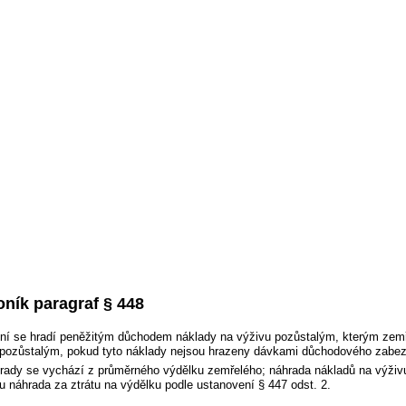
ník paragraf § 448
ní se hradí peněžitým důchodem náklady na výživu pozůstalým, kterým zemř
 pozůstalým, pokud tyto náklady nejsou hrazeny dávkami důchodového zabe
rady se vychází z průměrného výdělku zemřelého; náhrada nákladů na výživ
 náhrada za ztrátu na výdělku podle ustanovení § 447 odst. 2.