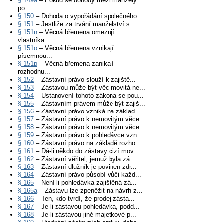
§ 149a
– Pokud se dohody mezi manžely
po...
§ 150
– Dohoda o vypořádání společného ...
§ 151
– Jestliže za trvání manželství s...
§ 151n
– Věcná břemena omezují
vlastníka...
§ 151o
– Věcná břemena vznikají
písemnou...
§ 151p
– Věcná břemena zanikají
rozhodnu...
§ 152
– Zástavní právo slouží k zajiště...
§ 153
– Zástavou může být věc movitá ne...
§ 154
– Ustanovení tohoto zákona se pou...
§ 155
– Zástavním právem může být zajiš...
§ 156
– Zástavní právo vzniká na základ...
§ 157
– Zástavní právo k nemovitým věce...
§ 158
– Zástavní právo k nemovitým věce...
§ 159
– Zástavní právo k pohledávce vzn...
§ 160
– Zástavní právo na základě rozho...
§ 161
– Dá-li někdo do zástavy cizí mov...
§ 162
– Zástavní věřitel, jemuž byla zá...
§ 163
– Zástavní dlužník je povinen zdr...
§ 164
– Zástavní právo působí vůči každ...
§ 165
– Není-li pohledávka zajištěná zá...
§ 165a
– Zástavu lze zpeněžit na návrh z...
§ 166
– Ten, kdo tvrdí, že prodej zásta...
§ 167
– Je-li zástavou pohledávka, podd...
§ 168
– Je-li zástavou jiné majetkové p...