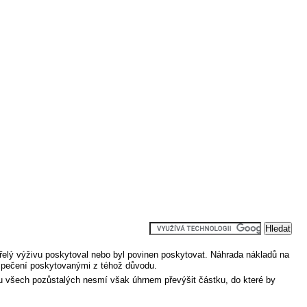
elý výživu poskytoval nebo byl povinen poskytovat. Náhrada nákladů na
zpečení poskytovanými z téhož důvodu.
u všech pozůstalých nesmí však úhrnem převýšit částku, do které by