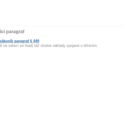
ící paragraf
ákoník paragraf § 449
dě na zdraví se hradí též účelné náklady spojené s léčením.