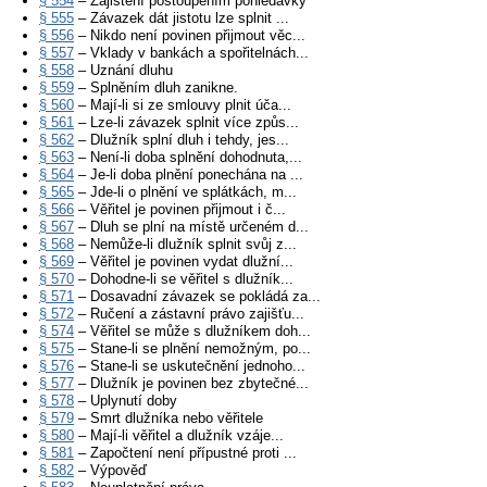
§ 554
– Zajištění postoupením pohledávky
§ 555
– Závazek dát jistotu lze splnit ...
§ 556
– Nikdo není povinen přijmout věc...
§ 557
– Vklady v bankách a spořitelnách...
§ 558
– Uznání dluhu
§ 559
– Splněním dluh zanikne.
§ 560
– Mají-li si ze smlouvy plnit úča...
§ 561
– Lze-li závazek splnit více způs...
§ 562
– Dlužník splní dluh i tehdy, jes...
§ 563
– Není-li doba splnění dohodnuta,...
§ 564
– Je-li doba plnění ponechána na ...
§ 565
– Jde-li o plnění ve splátkách, m...
§ 566
– Věřitel je povinen přijmout i č...
§ 567
– Dluh se plní na místě určeném d...
§ 568
– Nemůže-li dlužník splnit svůj z...
§ 569
– Věřitel je povinen vydat dlužní...
§ 570
– Dohodne-li se věřitel s dlužník...
§ 571
– Dosavadní závazek se pokládá za...
§ 572
– Ručení a zástavní právo zajišťu...
§ 574
– Věřitel se může s dlužníkem doh...
§ 575
– Stane-li se plnění nemožným, po...
§ 576
– Stane-li se uskutečnění jednoho...
§ 577
– Dlužník je povinen bez zbytečné...
§ 578
– Uplynutí doby
§ 579
– Smrt dlužníka nebo věřitele
§ 580
– Mají-li věřitel a dlužník vzáje...
§ 581
– Započtení není přípustné proti ...
§ 582
– Výpověď