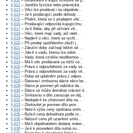
§ 611
– Ustanovení o kupní smlouvě se p...
§ 612
– Jestliže fyzická nebo právnická...
§ 613
– Věci lze prodávat i na objednáv...
§ 614
– Je-li prodávající podle dohody ...
§ 615
– Plnění, která se s prodejem věc...
§ 616
– Prodávající odpovídá kupujícímu...
§ 617
– Je-li třeba, aby při užívání vě...
§ 618
– Věci, které mají vady, jež nebr...
§ 619
– Nejde-li o věci, které se rychl...
§ 620
– Při prodeji spotřebního zboží j...
§ 621
– Záruční doby začínají běžet od ...
§ 622
– Jde-li o vadu, kterou lze odstr...
§ 623
– Vada, která vznikla neodbornou ...
§ 624
– Má-li věc prodávaná za nižší ce...
§ 625
– Práva z odpovědnosti za vady se...
§ 626
– Práva z odpovědnosti za vady vě...
§ 627
– Doba od uplatnění práva z odpov...
§ 628
– Darovací smlouvou dárce něco be...
§ 629
– Dárce je povinen při nabídce da...
§ 630
– Dárce se může domáhat vrácení d...
§ 631
– Smlouvou o dílo zavazuje se obj...
§ 632
– Nedojde-li ke zhotovení díla na...
§ 633
– Zhotovitel je povinen dílo prov...
§ 634
– Není-li výše ceny sjednána smlo...
§ 635
– Byla-li cena dohodnuta podle ro...
§ 636
– Nelze-li cenu při uzavření smlo...
§ 637
– Má-li objednatelem dodaný mater...
§ 638
– Je-li k provedení díla nutná so...