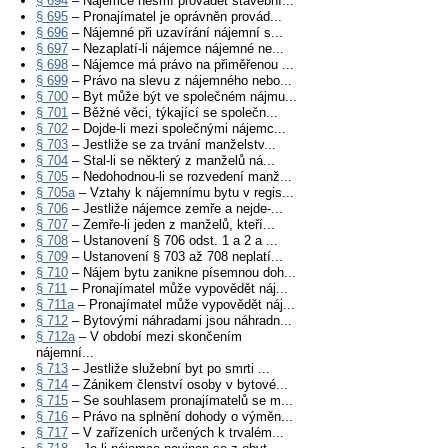
§ 694
– Nájemce nesmí provádět stavební...
§ 695
– Pronajímatel je oprávněn provád...
§ 696
– Nájemné při uzavírání nájemní s...
§ 697
– Nezaplatí-li nájemce nájemné ne...
§ 698
– Nájemce má právo na přiměřenou ...
§ 699
– Právo na slevu z nájemného nebo...
§ 700
– Byt může být ve společném nájmu...
§ 701
– Běžné věci, týkající se společn...
§ 702
– Dojde-li mezi společnými nájemc...
§ 703
– Jestliže se za trvání manželstv...
§ 704
– Stal-li se některý z manželů ná...
§ 705
– Nedohodnou-li se rozvedení manž...
§ 705a
– Vztahy k nájemnímu bytu v regis...
§ 706
– Jestliže nájemce zemře a nejde-...
§ 707
– Zemře-li jeden z manželů, kteří...
§ 708
– Ustanovení § 706 odst. 1 a 2 a ...
§ 709
– Ustanovení § 703 až 708 neplatí...
§ 710
– Nájem bytu zanikne písemnou doh...
§ 711
– Pronajímatel může vypovědět náj...
§ 711a
– Pronajímatel může vypovědět náj...
§ 712
– Bytovými náhradami jsou náhradn...
§ 712a
– V období mezi skončením
nájemní...
§ 713
– Jestliže služební byt po smrti ...
§ 714
– Zánikem členství osoby v bytové...
§ 715
– Se souhlasem pronajímatelů se m...
§ 716
– Právo na splnění dohody o výměn...
§ 717
– V zařízeních určených k trvalém...