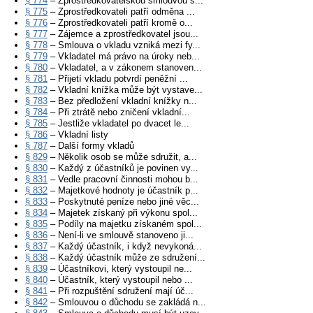
§ 774
– Zprostředkovatelskou smlouvou s...
§ 775
– Zprostředkovateli patří odměna ...
§ 776
– Zprostředkovateli patří kromě o...
§ 777
– Zájemce a zprostředkovatel jsou...
§ 778
– Smlouva o vkladu vzniká mezi fy...
§ 779
– Vkladatel má právo na úroky neb...
§ 780
– Vkladatel, a v zákonem stanoven...
§ 781
– Přijetí vkladu potvrdí peněžní ...
§ 782
– Vkladní knížka může být vystave...
§ 783
– Bez předložení vkladní knížky n...
§ 784
– Při ztrátě nebo zničení vkladní...
§ 785
– Jestliže vkladatel po dvacet le...
§ 786
– Vkladní listy
§ 787
– Další formy vkladů
§ 829
– Několik osob se může sdružit, a...
§ 830
– Každý z účastníků je povinen vy...
§ 831
– Vedle pracovní činnosti mohou b...
§ 832
– Majetkové hodnoty je účastník p...
§ 833
– Poskytnuté peníze nebo jiné věc...
§ 834
– Majetek získaný při výkonu spol...
§ 835
– Podíly na majetku získaném spol...
§ 836
– Není-li ve smlouvě stanoveno ji...
§ 837
– Každý účastník, i když nevykoná...
§ 838
– Každý účastník může ze sdružení...
§ 839
– Účastníkovi, který vystoupil ne...
§ 840
– Účastník, který vystoupil nebo ...
§ 841
– Při rozpuštění sdružení mají úč...
§ 842
– Smlouvou o důchodu se zakládá n...