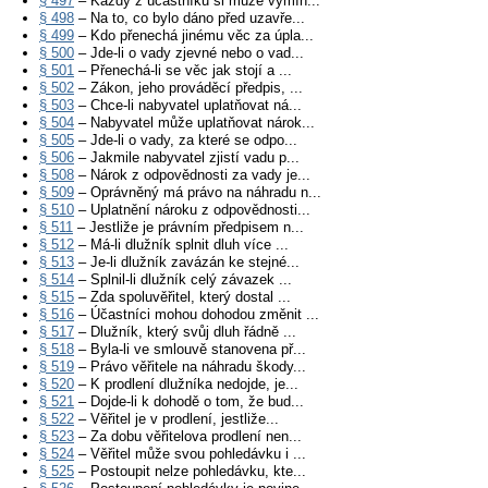
§ 497
– Každý z účastníků si může vymín...
§ 498
– Na to, co bylo dáno před uzavře...
§ 499
– Kdo přenechá jinému věc za úpla...
§ 500
– Jde-li o vady zjevné nebo o vad...
§ 501
– Přenechá-li se věc jak stojí a ...
§ 502
– Zákon, jeho prováděcí předpis, ...
§ 503
– Chce-li nabyvatel uplatňovat ná...
§ 504
– Nabyvatel může uplatňovat nárok...
§ 505
– Jde-li o vady, za které se odpo...
§ 506
– Jakmile nabyvatel zjistí vadu p...
§ 508
– Nárok z odpovědnosti za vady je...
§ 509
– Oprávněný má právo na náhradu n...
§ 510
– Uplatnění nároku z odpovědnosti...
§ 511
– Jestliže je právním předpisem n...
§ 512
– Má-li dlužník splnit dluh více ...
§ 513
– Je-li dlužník zavázán ke stejné...
§ 514
– Splnil-li dlužník celý závazek ...
§ 515
– Zda spoluvěřitel, který dostal ...
§ 516
– Účastníci mohou dohodou změnit ...
§ 517
– Dlužník, který svůj dluh řádně ...
§ 518
– Byla-li ve smlouvě stanovena př...
§ 519
– Právo věřitele na náhradu škody...
§ 520
– K prodlení dlužníka nedojde, je...
§ 521
– Dojde-li k dohodě o tom, že bud...
§ 522
– Věřitel je v prodlení, jestliže...
§ 523
– Za dobu věřitelova prodlení nen...
§ 524
– Věřitel může svou pohledávku i ...
§ 525
– Postoupit nelze pohledávku, kte...