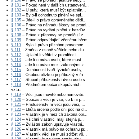
§ 100
– Právo se promlčí, jestliže neby...
§ 101
– Pokud není v dalších ustanovení...
§ 102
– U práv, která musí být uplatněn...
§ 103
– Bylo-li dohodnuto plnění ve spl...
§ 105
– Jde-li o právo oprávněného dědi...
§ 106
– Právo na náhradu škody se proml...
§ 107
– Právo na vydání plnění z bezdův...
§ 108
– Práva z přepravy se promlčují z...
§ 109
– Právo odpovídající věcnému břem...
§ 110
– Bylo-li právo přiznáno pravomoc...
§ 111
– Změna v osobě věřitele nebo dlu...
§ 112
– Uplatní-li věřitel v promlčecí ...
§ 113
– Jde-li o práva osob, které musí...
§ 114
– Jde-li o právo mezi zákonnými z...
§ 115
– Domácnost tvoří fyzické osoby, ...
§ 116
– Osobou blízkou je příbuzný v řa...
§ 117
– Stupeň příbuzenství dvou osob s...
§ 118
– Předmětem občanskoprávních
vzta...
§ 119
– Věci jsou movité nebo nemovité.
§ 120
– Součástí věcí je vše, co k ní p...
§ 121
– Příslušenstvím věci jsou věci, ...
§ 122
– Lhůta určená podle dní počíná d...
§ 123
– Vlastník je v mezích zákona opr...
§ 124
– Všichni vlastníci mají stejná p...
§ 125
– Zvláštní zákon upravuje vlastni...
§ 126
– Vlastník má právo na ochranu pr...
§ 127
– Vlastník věci se musí zdržet vš...