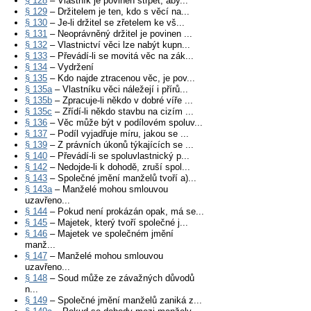
§ 128
– Vlastník je povinen strpět, aby...
§ 129
– Držitelem je ten, kdo s věcí na...
§ 130
– Je-li držitel se zřetelem ke vš...
§ 131
– Neoprávněný držitel je povinen ...
§ 132
– Vlastnictví věci lze nabýt kupn...
§ 133
– Převádí-li se movitá věc na zák...
§ 134
– Vydržení
§ 135
– Kdo najde ztracenou věc, je pov...
§ 135a
– Vlastníku věci náležejí i přírů...
§ 135b
– Zpracuje-li někdo v dobré víře ...
§ 135c
– Zřídí-li někdo stavbu na cizím ...
§ 136
– Věc může být v podílovém spoluv...
§ 137
– Podíl vyjadřuje míru, jakou se ...
§ 139
– Z právních úkonů týkajících se ...
§ 140
– Převádí-li se spoluvlastnický p...
§ 142
– Nedojde-li k dohodě, zruší spol...
§ 143
– Společné jmění manželů tvoří a)...
§ 143a
– Manželé mohou smlouvou
uzavřeno...
§ 144
– Pokud není prokázán opak, má se...
§ 145
– Majetek, který tvoří společné j...
§ 146
– Majetek ve společném jmění
manž...
§ 147
– Manželé mohou smlouvou
uzavřeno...
§ 148
– Soud může ze závažných důvodů
n...
§ 149
– Společné jmění manželů zaniká z...