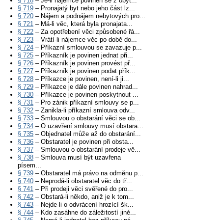
§ 718
– Je-li nájemce povinen se z obyt...
§ 719
– Pronajatý byt nebo jeho část lz...
§ 720
– Nájem a podnájem nebytových pro...
§ 721
– Má-li věc, která byla pronajata...
§ 722
– Za opotřebení věci způsobené řá...
§ 723
– Vrátí-li nájemce věc po době do...
§ 724
– Příkazní smlouvou se zavazuje p...
§ 725
– Příkazník je povinen jednat při...
§ 726
– Příkazník je povinen provést př...
§ 727
– Příkazník je povinen podat přík...
§ 728
– Příkazce je povinen, není-li ji...
§ 729
– Příkazce je dále povinen nahrad...
§ 730
– Příkazce je povinen poskytnout ...
§ 731
– Pro zánik příkazní smlouvy se p...
§ 732
– Zanikla-li příkazní smlouva odv...
§ 733
– Smlouvou o obstarání věci se ob...
§ 734
– O uzavření smlouvy musí obstara...
§ 735
– Objednatel může až do obstarání...
§ 736
– Obstaratel je povinen při obsta...
§ 737
– Smlouvou o obstarání prodeje vě...
§ 738
– Smlouva musí být uzavřena
písem...
§ 739
– Obstaratel má právo na odměnu p...
§ 740
– Neprodá-li obstaratel věc do tř...
§ 741
– Při prodeji věci svěřené do pro...
§ 742
– Obstará-li někdo, aniž je k tom...
§ 743
– Nejde-li o odvrácení hrozící šk...
§ 744
– Kdo zasáhne do záležitostí jiné...