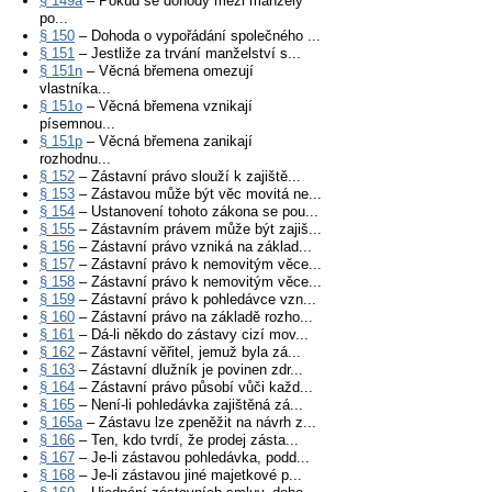
§ 149a
– Pokud se dohody mezi manžely
po...
§ 150
– Dohoda o vypořádání společného ...
§ 151
– Jestliže za trvání manželství s...
§ 151n
– Věcná břemena omezují
vlastníka...
§ 151o
– Věcná břemena vznikají
písemnou...
§ 151p
– Věcná břemena zanikají
rozhodnu...
§ 152
– Zástavní právo slouží k zajiště...
§ 153
– Zástavou může být věc movitá ne...
§ 154
– Ustanovení tohoto zákona se pou...
§ 155
– Zástavním právem může být zajiš...
§ 156
– Zástavní právo vzniká na základ...
§ 157
– Zástavní právo k nemovitým věce...
§ 158
– Zástavní právo k nemovitým věce...
§ 159
– Zástavní právo k pohledávce vzn...
§ 160
– Zástavní právo na základě rozho...
§ 161
– Dá-li někdo do zástavy cizí mov...
§ 162
– Zástavní věřitel, jemuž byla zá...
§ 163
– Zástavní dlužník je povinen zdr...
§ 164
– Zástavní právo působí vůči každ...
§ 165
– Není-li pohledávka zajištěná zá...
§ 165a
– Zástavu lze zpeněžit na návrh z...
§ 166
– Ten, kdo tvrdí, že prodej zásta...
§ 167
– Je-li zástavou pohledávka, podd...
§ 168
– Je-li zástavou jiné majetkové p...