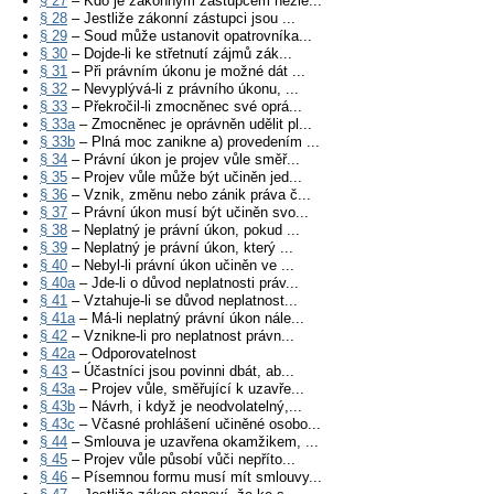
§ 27
– Kdo je zákonným zástupcem nezle...
§ 28
– Jestliže zákonní zástupci jsou ...
§ 29
– Soud může ustanovit opatrovníka...
§ 30
– Dojde-li ke střetnutí zájmů zák...
§ 31
– Při právním úkonu je možné dát ...
§ 32
– Nevyplývá-li z právního úkonu, ...
§ 33
– Překročil-li zmocněnec své oprá...
§ 33a
– Zmocněnec je oprávněn udělit pl...
§ 33b
– Plná moc zanikne a) provedením ...
§ 34
– Právní úkon je projev vůle směř...
§ 35
– Projev vůle může být učiněn jed...
§ 36
– Vznik, změnu nebo zánik práva č...
§ 37
– Právní úkon musí být učiněn svo...
§ 38
– Neplatný je právní úkon, pokud ...
§ 39
– Neplatný je právní úkon, který ...
§ 40
– Nebyl-li právní úkon učiněn ve ...
§ 40a
– Jde-li o důvod neplatnosti práv...
§ 41
– Vztahuje-li se důvod neplatnost...
§ 41a
– Má-li neplatný právní úkon nále...
§ 42
– Vznikne-li pro neplatnost právn...
§ 42a
– Odporovatelnost
§ 43
– Účastníci jsou povinni dbát, ab...
§ 43a
– Projev vůle, směřující k uzavře...
§ 43b
– Návrh, i když je neodvolatelný,...
§ 43c
– Včasné prohlášení učiněné osobo...
§ 44
– Smlouva je uzavřena okamžikem, ...
§ 45
– Projev vůle působí vůči nepříto...
§ 46
– Písemnou formu musí mít smlouvy...