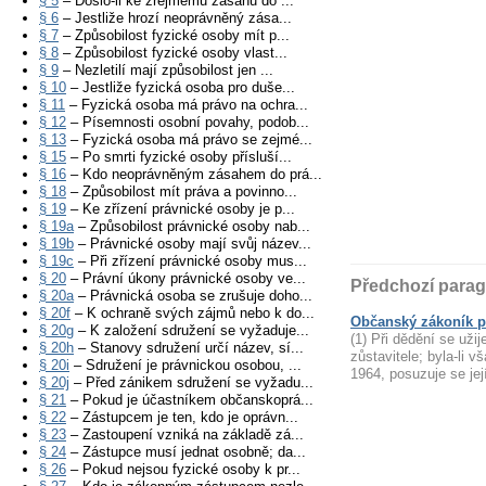
§ 5
– Došlo-li ke zřejmému zásahu do ...
§ 6
– Jestliže hrozí neoprávněný zása...
§ 7
– Způsobilost fyzické osoby mít p...
§ 8
– Způsobilost fyzické osoby vlast...
§ 9
– Nezletilí mají způsobilost jen ...
§ 10
– Jestliže fyzická osoba pro duše...
§ 11
– Fyzická osoba má právo na ochra...
§ 12
– Písemnosti osobní povahy, podob...
§ 13
– Fyzická osoba má právo se zejmé...
§ 15
– Po smrti fyzické osoby přísluší...
§ 16
– Kdo neoprávněným zásahem do prá...
§ 18
– Způsobilost mít práva a povinno...
§ 19
– Ke zřízení právnické osoby je p...
§ 19a
– Způsobilost právnické osoby nab...
§ 19b
– Právnické osoby mají svůj název...
§ 19c
– Při zřízení právnické osoby mus...
§ 20
– Právní úkony právnické osoby ve...
Předchozí parag
§ 20a
– Právnická osoba se zrušuje doho...
§ 20f
– K ochraně svých zájmů nebo k do...
Občanský zákoník p
§ 20g
– K založení sdružení se vyžaduje...
(1) Při dědění se uži
§ 20h
– Stanovy sdružení určí název, sí...
zůstavitele; byla-li 
§ 20i
– Sdružení je právnickou osobou, ...
1964, posuzuje se jej
§ 20j
– Před zánikem sdružení se vyžadu...
§ 21
– Pokud je účastníkem občanskoprá...
§ 22
– Zástupcem je ten, kdo je oprávn...
§ 23
– Zastoupení vzniká na základě zá...
§ 24
– Zástupce musí jednat osobně; da...
§ 26
– Pokud nejsou fyzické osoby k pr...