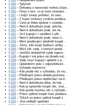
§ 583
– Neuplatnění práva
§ 584
– Splynutí
§ 585
– Dohodou o narovnání mohou účast...
§ 586
– Omyl o tom, co je mezi stranami...
§ 587
– I když strany prohlásí, že naro...
§ 588
– Z kupní smlouvy vznikne prodáva...
§ 589
– Cenu je třeba sjednat v souladu...
§ 590
– Není-li dohodnuto jinak, přechá...
§ 591
– Není-li dohodnuto jinak, ani ne...
§ 592
– Je-li kupující v prodlení s pře...
§ 593
– Není-li dohodnuto jinak, nese n...
§ 594
– Má-li prodávající předmět koupě...
§ 595
– Tomu, kdo koupí budoucí užitky ...
§ 596
– Má-li věc vady, o kterých prodá...
§ 597
– Jestliže dodatečně vyjde najevo...
§ 598
– Kupující má právo na úhradu nut...
§ 599
– Vady musí kupující uplatnit u p...
§ 600
– Uplatněním práv z odpovědnosti ...
§ 601
– Výhrada vlastnictví
§ 602
– Kdo prodá věc s výhradou, že mu...
§ 603
– Předkupní právo ukládá povinnos...
§ 604
– Předkupní právo nepřechází na d...
§ 605
– Není-li dohodnuta doba, do kdy ...
§ 606
– Kdo je oprávněn koupit věc, mus...
§ 607
– Kdo prodá movitou věc s výhrado...
§ 608
– Právo zpětné koupě musí prodáva...
§ 609
– Týká-li se právo zpětné koupě v...
§ 610
– Jiná vedlejší ujednání