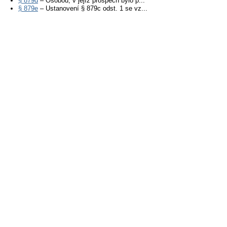
§ 879d
– Osobou, v jejíž prospěch bylo p...
§ 879e
– Ustanovení § 879c odst. 1 se vz...