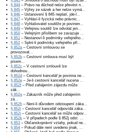
§ 843
– Smlouva o důchodu musí být uzav...
§ 844
– Právo na důchod nelze převést n...
§ 845
– Výhry ze sázek a her nelze vymá...
§ 846
– Ustanovení § 845 neplatí, jde-l...
§ 847
– Vyhlásí-li fyzická nebo právnic...
§ 848
– Vyhlašovatel soutěže je povinen...
§ 849
– Veřejnou soutěž lze odvolat jen...
§ 850
– Veřejným příslibem se zavazuje ...
§ 851
– Nestanoví-li podmínky veřejného...
§ 852
– Splní-li podmínky veřejného pří...
§ 852a
– Cestovní smlouvou se
provozovat...
§ 852b
– Cestovní smlouva musí být
písem...
§ 852c
– V cestovní smlouvě lze
dohodnou...
§ 852d
– Cestovní kancelář je povinna ne...
§ 852e
– Je-li cestovní kancelář nucena ...
§ 852f
– Před zahájením zájezdu může
zák...
§ 852g
– Zákazník může před zahájením
zá...
§ 852h
– Není-li důvodem odstoupení záka...
§ 852i
– Cestovní kancelář odpovídá záka...
§ 852j
– Cestovní kancelář se může odpov...
§ 852k
– V případech podle § 852j odst. ...
§ 853
– Občanskoprávní vztahy, pokud ne...
§ 854
– Pokud dále není uvedeno jinak, ...