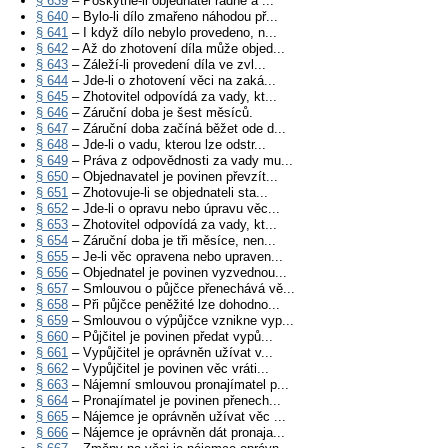
§ 639
– Poskytne-li objednatel řádně a ...
§ 640
– Bylo-li dílo zmařeno náhodou př...
§ 641
– I když dílo nebylo provedeno, n...
§ 642
– Až do zhotovení díla může objed...
§ 643
– Záleží-li provedení díla ve zvl...
§ 644
– Jde-li o zhotovení věci na zaká...
§ 645
– Zhotovitel odpovídá za vady, kt...
§ 646
– Záruční doba je šest měsíců.
§ 647
– Záruční doba začíná běžet ode d...
§ 648
– Jde-li o vadu, kterou lze odstr...
§ 649
– Práva z odpovědnosti za vady mu...
§ 650
– Objednavatel je povinen převzít...
§ 651
– Zhotovuje-li se objednateli sta...
§ 652
– Jde-li o opravu nebo úpravu věc...
§ 653
– Zhotovitel odpovídá za vady, kt...
§ 654
– Záruční doba je tři měsíce, nen...
§ 655
– Je-li věc opravena nebo upraven...
§ 656
– Objednatel je povinen vyzvednou...
§ 657
– Smlouvou o půjčce přenechává vě...
§ 658
– Při půjčce peněžité lze dohodno...
§ 659
– Smlouvou o výpůjčce vznikne vyp...
§ 660
– Půjčitel je povinen předat vypů...
§ 661
– Vypůjčitel je oprávněn užívat v...
§ 662
– Vypůjčitel je povinen věc vráti...
§ 663
– Nájemní smlouvou pronajímatel p...
§ 664
– Pronajímatel je povinen přenech...
§ 665
– Nájemce je oprávněn užívat věc ...
§ 666
– Nájemce je oprávněn dát pronaja...