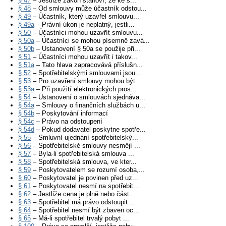
§ 47
– Jestliže zákon stanoví, že ke s...
§ 48
– Od smlouvy může účastník odstou...
§ 49
– Účastník, který uzavřel smlouvu...
§ 49a
– Právní úkon je neplatný, jestli...
§ 50
– Účastníci mohou uzavřít smlouvu...
§ 50a
– Účastníci se mohou písemně zavá...
§ 50b
– Ustanovení § 50a se použije při...
§ 51
– Účastníci mohou uzavřít i takov...
§ 51a
– Tato hlava zapracovává příslušn...
§ 52
– Spotřebitelskými smlouvami jsou...
§ 53
– Pro uzavření smlouvy mohou být ...
§ 53a
– Při použití elektronických pros...
§ 54
– Ustanovení o smlouvách sjednáva...
§ 54a
– Smlouvy o finančních službách u...
§ 54b
– Poskytování informací
§ 54c
– Právo na odstoupení
§ 54d
– Pokud dodavatel poskytne spotře...
§ 55
– Smluvní ujednání spotřebitelský...
§ 56
– Spotřebitelské smlouvy nesmějí ...
§ 57
– Byla-li spotřebitelská smlouva ...
§ 58
– Spotřebitelská smlouva, ve kter...
§ 59
– Poskytovatelem se rozumí osoba,...
§ 60
– Poskytovatel je povinen před uz...
§ 61
– Poskytovatel nesmí na spotřebit...
§ 62
– Jestliže cena je plně nebo část...
§ 63
– Spotřebitel má právo odstoupit ...
§ 64
– Spotřebitel nesmí být zbaven oc...
§ 65
– Má-li spotřebitel trvalý pobyt ...