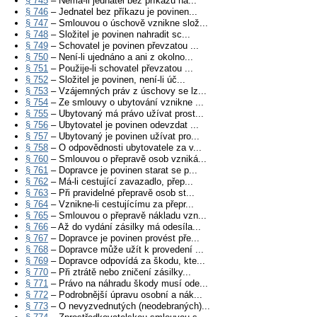
§ 745
– Nemá-li jednatel bez příkazu ná...
§ 746
– Jednatel bez příkazu je povinen...
§ 747
– Smlouvou o úschově vznikne slož...
§ 748
– Složitel je povinen nahradit sc...
§ 749
– Schovatel je povinen převzatou ...
§ 750
– Není-li ujednáno a ani z okolno...
§ 751
– Použije-li schovatel převzatou ...
§ 752
– Složitel je povinen, není-li úč...
§ 753
– Vzájemných práv z úschovy se lz...
§ 754
– Ze smlouvy o ubytování vznikne ...
§ 755
– Ubytovaný má právo užívat prost...
§ 756
– Ubytovatel je povinen odevzdat ...
§ 757
– Ubytovaný je povinen užívat pro...
§ 758
– O odpovědnosti ubytovatele za v...
§ 760
– Smlouvou o přepravě osob vzniká...
§ 761
– Dopravce je povinen starat se p...
§ 762
– Má-li cestující zavazadlo, přep...
§ 763
– Při pravidelné přepravě osob st...
§ 764
– Vznikne-li cestujícímu za přepr...
§ 765
– Smlouvou o přepravě nákladu vzn...
§ 766
– Až do vydání zásilky má odesíla...
§ 767
– Dopravce je povinen provést pře...
§ 768
– Dopravce může užít k provedení ...
§ 769
– Dopravce odpovídá za škodu, kte...
§ 770
– Při ztrátě nebo zničení zásilky...
§ 771
– Právo na náhradu škody musí ode...
§ 772
– Podrobnější úpravu osobní a nák...
§ 773
– O nevyzvednutých (neodebraných)...