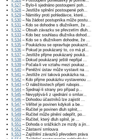
§ 526
– Postoupení pohledávky je povine...
§ 527
– Bylo-li sjednáno postoupení poh...
§ 528
– Jestliže splnění postoupené poh...
§ 529
– Námitky proti pohledávce, které...
§ 530
– Na žádost postupníka může postu...
§ 531
– Kdo se dohodne s dlužníkem, že ...
§ 532
– Obsah závazku se převzetím dluh...
§ 533
– Kdo bez souhlasu dlužníka dohod...
§ 534
– Kdo se s dlužníkem dohodne, že ...
§ 535
– Poukázkou se opravňuje poukazní...
§ 536
– Pokud je poukázaný to, co má pl...
§ 537
– Jestliže přijme poukázaný pouká...
§ 538
– Dokud poukázaný ještě nepřijal ...
§ 539
– Počala-li ve vztahu mezi poukaz...
§ 540
– Peněžní ústav může vystavit na ...
§ 541
– Jestliže zní taková poukázka na...
§ 542
– Kdo přijme poukázku vystavenou ...
§ 543
– O náležitostech přijetí rubopis...
§ 544
– Sjednají-li strany pro případ p...
§ 545
– Nevyplývá-li z ujednání o smluv...
§ 546
– Dohodou účastníků lze zajistit ...
§ 547
– Věřitel je povinen kdykoli a be...
§ 548
– Ručitel je povinen dluh splnit,...
§ 549
– Ručitel může plnění odepřít, po...
§ 550
– Ručitel, který dluh splnil, je ...
§ 551
– Dohoda o srážkách ze mzdy a jin...
§ 552
– Zástavní smlouva
§ 553
– Zajištění závazků převodem práva