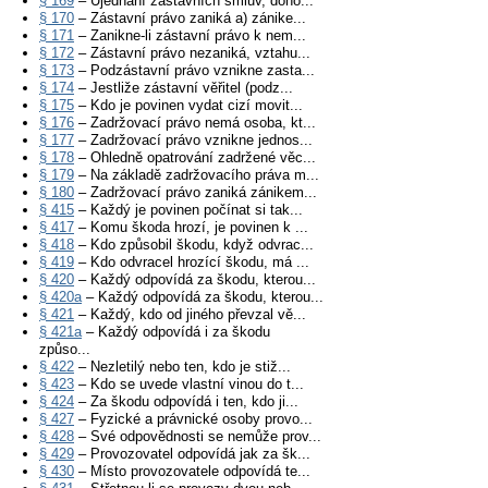
§ 169
– Ujednání zástavních smluv, doho...
§ 170
– Zástavní právo zaniká a) zánike...
§ 171
– Zanikne-li zástavní právo k nem...
§ 172
– Zástavní právo nezaniká, vztahu...
§ 173
– Podzástavní právo vznikne zasta...
§ 174
– Jestliže zástavní věřitel (podz...
§ 175
– Kdo je povinen vydat cizí movit...
§ 176
– Zadržovací právo nemá osoba, kt...
§ 177
– Zadržovací právo vznikne jednos...
§ 178
– Ohledně opatrování zadržené věc...
§ 179
– Na základě zadržovacího práva m...
§ 180
– Zadržovací právo zaniká zánikem...
§ 415
– Každý je povinen počínat si tak...
§ 417
– Komu škoda hrozí, je povinen k ...
§ 418
– Kdo způsobil škodu, když odvrac...
§ 419
– Kdo odvracel hrozící škodu, má ...
§ 420
– Každý odpovídá za škodu, kterou...
§ 420a
– Každý odpovídá za škodu, kterou...
§ 421
– Každý, kdo od jiného převzal vě...
§ 421a
– Každý odpovídá i za škodu
způso...
§ 422
– Nezletilý nebo ten, kdo je stiž...
§ 423
– Kdo se uvede vlastní vinou do t...
§ 424
– Za škodu odpovídá i ten, kdo ji...
§ 427
– Fyzické a právnické osoby provo...
§ 428
– Své odpovědnosti se nemůže prov...
§ 429
– Provozovatel odpovídá jak za šk...
§ 430
– Místo provozovatele odpovídá te...