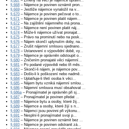
§ 667
– Změny na věci je nájemce oprávn...
§ 668
– Nájemce je povinen oznámit pron...
§ 669
– Jestliže nájemce vynaložil na v...
§ 670
– Nájemce je povinen pečovat o to...
§ 671
– Nájemce je povinen platit nájem...
§ 672
– Na zajištění nájemného má prona...
§ 673
– Nájemce není povinen platit náj...
§ 674
– Může-li nájemce užívat pronajat...
§ 675
– Právo na prominutí nebo na posk...
§ 676
– Nájem skončí uplynutím doby, na...
§ 677
– Zrušit nájemní smlouvu sjednano...
§ 678
– Ustanovení o výpovědní době, vy...
§ 679
– Nájemce je oprávněn odstoupit o...
§ 680
– Zničením pronajaté věci nájemní...
§ 681
– Po podané výpovědi nebo tři měs...
§ 682
– Skončí-li nájem, je nájemce pov...
§ 683
– Došlo-li k poškození nebo nadmě...
§ 684
– Uplatňuje-li třetí osoba k věci...
§ 685
– Nájem bytu vzniká nájemní smlou...
§ 686
– Nájemní smlouva musí obsahovat ...
§ 686a
– Pronajímatel je oprávněn při sj...
§ 687
– Pronajímatel je povinen předat ...
§ 688
– Nájemce bytu a osoby, které žij...
§ 689
– Nájemce a osoby, které žijí s n...
§ 690
– Nájemci jsou povinni při výkonu...
§ 691
– Nesplní-li pronajímatel svoji p...
§ 692
– Nájemce je povinen oznámit bez ...
§ 693
– Nájemce je povinen odstranit zá...