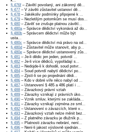
k...
§ 476f
– Závětí povolaný, ani zákonný dě...
§ 477
– V závěti zůstavitel ustanoví dě...
§ 478
– Jakékoliv podmínky připojené k ...
§ 479
– Nezletilým potomkům se musí dos...
§ 480
– Závěť se zrušuje platnou závětí...
§ 480a
– Správce dědictví vykonává až do...
§ 480b
– Správcem dědictví může být
usta...
§ 480c
– Správce dědictví má právo na od...
§ 480d
– Zůstavitel může stanovit, aby p...
§ 480e
– Správce dědictví ustanovený zůs...
§ 481
– Je-li dědic jen jeden, potvrdí ...
§ 482
– Je-li více dědiců, vypořádají s...
§ 483
– Nedojde-li k dohodě, soud potvr...
§ 484
– Soud potvrdí nabytí dědictví po...
§ 485
– Zjistí-li se po projednání dědi...
§ 486
– Kdo v dobré víře něco nabyl od ...
§ 487
– Ustanovení § 485 a 486 platí i ...
§ 488
– Závazkový právní vztah
§ 489
– Závazky vznikají z právních úko...
§ 490
– Vznik smluv, kterými se zakláda...
§ 491
– Závazky vznikají zejména ze sml...
§ 492
– Ustanovení o závazcích, které v...
§ 493
– Závazkový vztah nelze měnit bez...
§ 494
– Z platného závazku je dlužník p...
§ 495
– Platnosti závazku nebrání, není...
§ 496
– Není-li jakost výslovně sjednán...