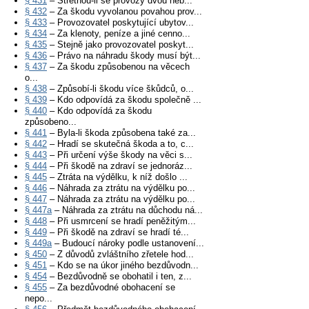
§ 431
– Střetnou-li se provozy dvou neb...
§ 432
– Za škodu vyvolanou povahou prov...
§ 433
– Provozovatel poskytující ubytov...
§ 434
– Za klenoty, peníze a jiné cenno...
§ 435
– Stejně jako provozovatel poskyt...
§ 436
– Právo na náhradu škody musí být...
§ 437
– Za škodu způsobenou na věcech
o...
§ 438
– Způsobí-li škodu více škůdců, o...
§ 439
– Kdo odpovídá za škodu společně ...
§ 440
– Kdo odpovídá za škodu
způsobeno...
§ 441
– Byla-li škoda způsobena také za...
§ 442
– Hradí se skutečná škoda a to, c...
§ 443
– Při určení výše škody na věci s...
§ 444
– Při škodě na zdraví se jednoráz...
§ 445
– Ztráta na výdělku, k níž došlo ...
§ 446
– Náhrada za ztrátu na výdělku po...
§ 447
– Náhrada za ztrátu na výdělku po...
§ 447a
– Náhrada za ztrátu na důchodu ná...
§ 448
– Při usmrcení se hradí peněžitým...
§ 449
– Při škodě na zdraví se hradí té...
§ 449a
– Budoucí nároky podle ustanovení...
§ 450
– Z důvodů zvláštního zřetele hod...
§ 451
– Kdo se na úkor jiného bezdůvodn...
§ 454
– Bezdůvodně se obohatil i ten, z...
§ 455
– Za bezdůvodné obohacení se
nepo...