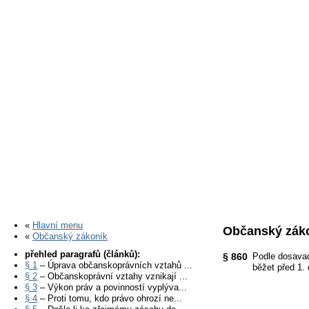
«
Hlavní menu
Občanský záko
«
Občanský zákoník
přehled paragrafů (článků):
§ 860
Podle dosavad
§ 1
– Úprava občanskoprávních vztahů ...
běžet před 1.
§ 2
– Občanskoprávní vztahy vznikají ...
§ 3
– Výkon práv a povinností vyplýva...
§ 4
– Proti tomu, kdo právo ohrozí ne...