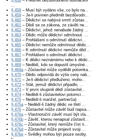
§ 456
– Předmět bezdůvodného obohacení
...
§ 458
– Musí být vydáno vše, co bylo na...
§ 459
– Je-li povinen předmět bezdůvodn...
§ 460
– Dědictví se nabývá smrtí zůstav...
§ 461
– Dědí se ze zákona, ze závěti ne...
§ 462
– Dědictví, jehož nenabude žádný ...
§ 463
– Dědic může dědictví odmítnout. ...
§ 464
– Prohlášení o odmítnutí dědictví...
§ 465
– Dědictví nemůže odmítnout dědic...
§ 466
– K odmítnutí dědictví nemůže děd...
§ 467
– Prohlášení o odmítnutí dědictví...
§ 468
– K dědici neznámému nebo k dědic...
§ 469
– Nedědí, kdo se dopustil úmyslné...
§ 469a
– Zůstavitel může vydědit potomka...
§ 470
– Dědic odpovídá do výše ceny nab...
§ 471
– Je-li dědictví předluženo, moho...
§ 472
– Stát, jemuž dědictví připadlo, ...
§ 473
– V první skupině dědí zůstavitel...
§ 474
– Nedědí-li zůstavitelovi potomci...
§ 475
– Nedědí-li manžel, partner1a)
§ 475a
– Nedědí-li žádný dědic ve třetí ...
§ 476
– Zůstavitel může závěť buď napsa...
§ 476a
– Vlastnoruční závěť musí být vla...
§ 476b
– Závěť, kterou nenapsal zůstavit...
§ 476c
– Zůstavitel, který nemůže číst n...
§ 476d
– Zůstavitel může projevit svoji ...
§ 476e
– Svědky mohou být pouze osoby,