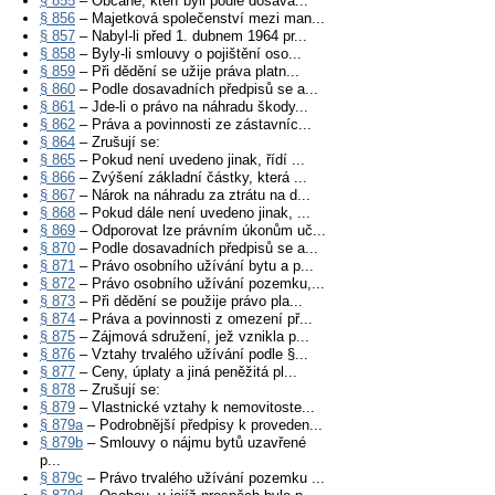
§ 855
– Občané, kteří byli podle dosava...
§ 856
– Majetková společenství mezi man...
§ 857
– Nabyl-li před 1. dubnem 1964 pr...
§ 858
– Byly-li smlouvy o pojištění oso...
§ 859
– Při dědění se užije práva platn...
§ 860
– Podle dosavadních předpisů se a...
§ 861
– Jde-li o právo na náhradu škody...
§ 862
– Práva a povinnosti ze zástavníc...
§ 864
– Zrušují se:
§ 865
– Pokud není uvedeno jinak, řídí ...
§ 866
– Zvýšení základní částky, která ...
§ 867
– Nárok na náhradu za ztrátu na d...
§ 868
– Pokud dále není uvedeno jinak, ...
§ 869
– Odporovat lze právním úkonům uč...
§ 870
– Podle dosavadních předpisů se a...
§ 871
– Právo osobního užívání bytu a p...
§ 872
– Právo osobního užívání pozemku,...
§ 873
– Při dědění se použije právo pla...
§ 874
– Práva a povinnosti z omezení př...
§ 875
– Zájmová sdružení, jež vznikla p...
§ 876
– Vztahy trvalého užívání podle §...
§ 877
– Ceny, úplaty a jiná peněžitá pl...
§ 878
– Zrušují se:
§ 879
– Vlastnické vztahy k nemovitoste...
§ 879a
– Podrobnější předpisy k proveden...
§ 879b
– Smlouvy o nájmu bytů uzavřené
p...
§ 879c
– Právo trvalého užívání pozemku ...