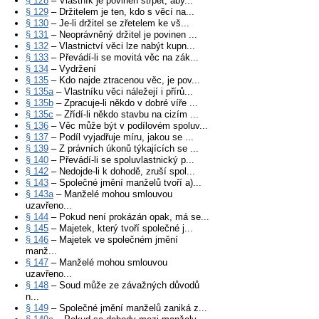
§ 128
– Vlastník je povinen strpět, aby...
§ 129
– Držitelem je ten, kdo s věcí na...
§ 130
– Je-li držitel se zřetelem ke vš...
§ 131
– Neoprávněný držitel je povinen ...
§ 132
– Vlastnictví věci lze nabýt kupn...
§ 133
– Převádí-li se movitá věc na zák...
§ 134
– Vydržení
§ 135
– Kdo najde ztracenou věc, je pov...
§ 135a
– Vlastníku věci náležejí i přírů...
§ 135b
– Zpracuje-li někdo v dobré víře ...
§ 135c
– Zřídí-li někdo stavbu na cizím ...
§ 136
– Věc může být v podílovém spoluv...
§ 137
– Podíl vyjadřuje míru, jakou se ...
§ 139
– Z právních úkonů týkajících se ...
§ 140
– Převádí-li se spoluvlastnický p...
§ 142
– Nedojde-li k dohodě, zruší spol...
§ 143
– Společné jmění manželů tvoří a)...
§ 143a
– Manželé mohou smlouvou
uzavřeno...
§ 144
– Pokud není prokázán opak, má se...
§ 145
– Majetek, který tvoří společné j...
§ 146
– Majetek ve společném jmění
manž...
§ 147
– Manželé mohou smlouvou
uzavřeno...
§ 148
– Soud může ze závažných důvodů
n...
§ 149
– Společné jmění manželů zaniká z...