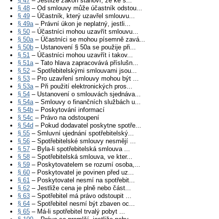
§ 47
– Jestliže zákon stanoví, že ke s...
§ 48
– Od smlouvy může účastník odstou...
§ 49
– Účastník, který uzavřel smlouvu...
§ 49a
– Právní úkon je neplatný, jestli...
§ 50
– Účastníci mohou uzavřít smlouvu...
§ 50a
– Účastníci se mohou písemně zavá...
§ 50b
– Ustanovení § 50a se použije při...
§ 51
– Účastníci mohou uzavřít i takov...
§ 51a
– Tato hlava zapracovává příslušn...
§ 52
– Spotřebitelskými smlouvami jsou...
§ 53
– Pro uzavření smlouvy mohou být ...
§ 53a
– Při použití elektronických pros...
§ 54
– Ustanovení o smlouvách sjednáva...
§ 54a
– Smlouvy o finančních službách u...
§ 54b
– Poskytování informací
§ 54c
– Právo na odstoupení
§ 54d
– Pokud dodavatel poskytne spotře...
§ 55
– Smluvní ujednání spotřebitelský...
§ 56
– Spotřebitelské smlouvy nesmějí ...
§ 57
– Byla-li spotřebitelská smlouva ...
§ 58
– Spotřebitelská smlouva, ve kter...
§ 59
– Poskytovatelem se rozumí osoba,...
§ 60
– Poskytovatel je povinen před uz...
§ 61
– Poskytovatel nesmí na spotřebit...
§ 62
– Jestliže cena je plně nebo část...
§ 63
– Spotřebitel má právo odstoupit ...
§ 64
– Spotřebitel nesmí být zbaven oc...
§ 65
– Má-li spotřebitel trvalý pobyt ...