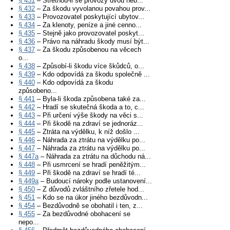
§ 431
– Střetnou-li se provozy dvou neb...
§ 432
– Za škodu vyvolanou povahou prov...
§ 433
– Provozovatel poskytující ubytov...
§ 434
– Za klenoty, peníze a jiné cenno...
§ 435
– Stejně jako provozovatel poskyt...
§ 436
– Právo na náhradu škody musí být...
§ 437
– Za škodu způsobenou na věcech
o...
§ 438
– Způsobí-li škodu více škůdců, o...
§ 439
– Kdo odpovídá za škodu společně ...
§ 440
– Kdo odpovídá za škodu
způsobeno...
§ 441
– Byla-li škoda způsobena také za...
§ 442
– Hradí se skutečná škoda a to, c...
§ 443
– Při určení výše škody na věci s...
§ 444
– Při škodě na zdraví se jednoráz...
§ 445
– Ztráta na výdělku, k níž došlo ...
§ 446
– Náhrada za ztrátu na výdělku po...
§ 447
– Náhrada za ztrátu na výdělku po...
§ 447a
– Náhrada za ztrátu na důchodu ná...
§ 448
– Při usmrcení se hradí peněžitým...
§ 449
– Při škodě na zdraví se hradí té...
§ 449a
– Budoucí nároky podle ustanovení...
§ 450
– Z důvodů zvláštního zřetele hod...
§ 451
– Kdo se na úkor jiného bezdůvodn...
§ 454
– Bezdůvodně se obohatil i ten, z...
§ 455
– Za bezdůvodné obohacení se
nepo...