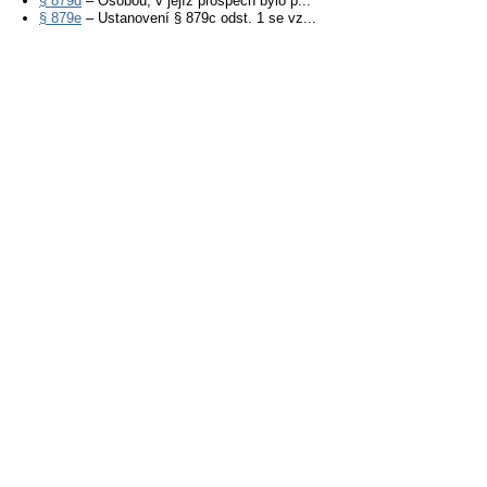
§ 879d
– Osobou, v jejíž prospěch bylo p...
§ 879e
– Ustanovení § 879c odst. 1 se vz...