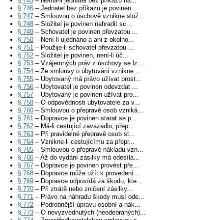
§ 745
– Nemá-li jednatel bez příkazu ná...
§ 746
– Jednatel bez příkazu je povinen...
§ 747
– Smlouvou o úschově vznikne slož...
§ 748
– Složitel je povinen nahradit sc...
§ 749
– Schovatel je povinen převzatou ...
§ 750
– Není-li ujednáno a ani z okolno...
§ 751
– Použije-li schovatel převzatou ...
§ 752
– Složitel je povinen, není-li úč...
§ 753
– Vzájemných práv z úschovy se lz...
§ 754
– Ze smlouvy o ubytování vznikne ...
§ 755
– Ubytovaný má právo užívat prost...
§ 756
– Ubytovatel je povinen odevzdat ...
§ 757
– Ubytovaný je povinen užívat pro...
§ 758
– O odpovědnosti ubytovatele za v...
§ 760
– Smlouvou o přepravě osob vzniká...
§ 761
– Dopravce je povinen starat se p...
§ 762
– Má-li cestující zavazadlo, přep...
§ 763
– Při pravidelné přepravě osob st...
§ 764
– Vznikne-li cestujícímu za přepr...
§ 765
– Smlouvou o přepravě nákladu vzn...
§ 766
– Až do vydání zásilky má odesíla...
§ 767
– Dopravce je povinen provést pře...
§ 768
– Dopravce může užít k provedení ...
§ 769
– Dopravce odpovídá za škodu, kte...
§ 770
– Při ztrátě nebo zničení zásilky...
§ 771
– Právo na náhradu škody musí ode...
§ 772
– Podrobnější úpravu osobní a nák...
§ 773
– O nevyzvednutých (neodebraných)...