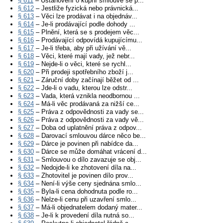
§ 611
– Ustanovení o kupní smlouvě se p...
§ 612
– Jestliže fyzická nebo právnická...
§ 613
– Věci lze prodávat i na objednáv...
§ 614
– Je-li prodávající podle dohody ...
§ 615
– Plnění, která se s prodejem věc...
§ 616
– Prodávající odpovídá kupujícímu...
§ 617
– Je-li třeba, aby při užívání vě...
§ 618
– Věci, které mají vady, jež nebr...
§ 619
– Nejde-li o věci, které se rychl...
§ 620
– Při prodeji spotřebního zboží j...
§ 621
– Záruční doby začínají běžet od ...
§ 622
– Jde-li o vadu, kterou lze odstr...
§ 623
– Vada, která vznikla neodbornou ...
§ 624
– Má-li věc prodávaná za nižší ce...
§ 625
– Práva z odpovědnosti za vady se...
§ 626
– Práva z odpovědnosti za vady vě...
§ 627
– Doba od uplatnění práva z odpov...
§ 628
– Darovací smlouvou dárce něco be...
§ 629
– Dárce je povinen při nabídce da...
§ 630
– Dárce se může domáhat vrácení d...
§ 631
– Smlouvou o dílo zavazuje se obj...
§ 632
– Nedojde-li ke zhotovení díla na...
§ 633
– Zhotovitel je povinen dílo prov...
§ 634
– Není-li výše ceny sjednána smlo...
§ 635
– Byla-li cena dohodnuta podle ro...
§ 636
– Nelze-li cenu při uzavření smlo...
§ 637
– Má-li objednatelem dodaný mater...
§ 638
– Je-li k provedení díla nutná so...