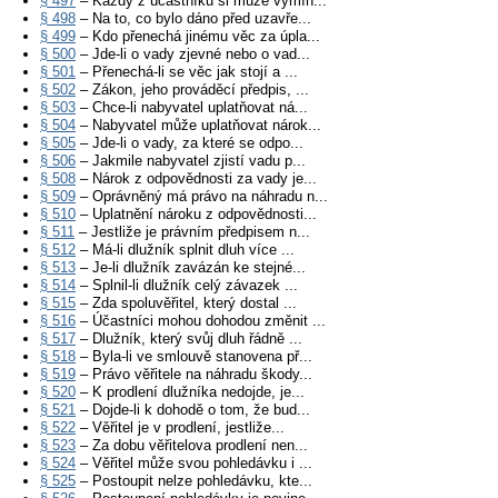
§ 497
– Každý z účastníků si může vymín...
§ 498
– Na to, co bylo dáno před uzavře...
§ 499
– Kdo přenechá jinému věc za úpla...
§ 500
– Jde-li o vady zjevné nebo o vad...
§ 501
– Přenechá-li se věc jak stojí a ...
§ 502
– Zákon, jeho prováděcí předpis, ...
§ 503
– Chce-li nabyvatel uplatňovat ná...
§ 504
– Nabyvatel může uplatňovat nárok...
§ 505
– Jde-li o vady, za které se odpo...
§ 506
– Jakmile nabyvatel zjistí vadu p...
§ 508
– Nárok z odpovědnosti za vady je...
§ 509
– Oprávněný má právo na náhradu n...
§ 510
– Uplatnění nároku z odpovědnosti...
§ 511
– Jestliže je právním předpisem n...
§ 512
– Má-li dlužník splnit dluh více ...
§ 513
– Je-li dlužník zavázán ke stejné...
§ 514
– Splnil-li dlužník celý závazek ...
§ 515
– Zda spoluvěřitel, který dostal ...
§ 516
– Účastníci mohou dohodou změnit ...
§ 517
– Dlužník, který svůj dluh řádně ...
§ 518
– Byla-li ve smlouvě stanovena př...
§ 519
– Právo věřitele na náhradu škody...
§ 520
– K prodlení dlužníka nedojde, je...
§ 521
– Dojde-li k dohodě o tom, že bud...
§ 522
– Věřitel je v prodlení, jestliže...
§ 523
– Za dobu věřitelova prodlení nen...
§ 524
– Věřitel může svou pohledávku i ...
§ 525
– Postoupit nelze pohledávku, kte...