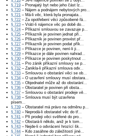
§ 718
– Je-li nájemce povinen se z obyt...
§ 719
– Pronajatý byt nebo jeho část lz...
§ 720
– Nájem a podnájem nebytových pro...
§ 721
– Má-li věc, která byla pronajata...
§ 722
– Za opotřebení věci způsobené řá...
§ 723
– Vrátí-li nájemce věc po době do...
§ 724
– Příkazní smlouvou se zavazuje p...
§ 725
– Příkazník je povinen jednat při...
§ 726
– Příkazník je povinen provést př...
§ 727
– Příkazník je povinen podat přík...
§ 728
– Příkazce je povinen, není-li ji...
§ 729
– Příkazce je dále povinen nahrad...
§ 730
– Příkazce je povinen poskytnout ...
§ 731
– Pro zánik příkazní smlouvy se p...
§ 732
– Zanikla-li příkazní smlouva odv...
§ 733
– Smlouvou o obstarání věci se ob...
§ 734
– O uzavření smlouvy musí obstara...
§ 735
– Objednatel může až do obstarání...
§ 736
– Obstaratel je povinen při obsta...
§ 737
– Smlouvou o obstarání prodeje vě...
§ 738
– Smlouva musí být uzavřena
písem...
§ 739
– Obstaratel má právo na odměnu p...
§ 740
– Neprodá-li obstaratel věc do tř...
§ 741
– Při prodeji věci svěřené do pro...
§ 742
– Obstará-li někdo, aniž je k tom...
§ 743
– Nejde-li o odvrácení hrozící šk...
§ 744
– Kdo zasáhne do záležitostí jiné...