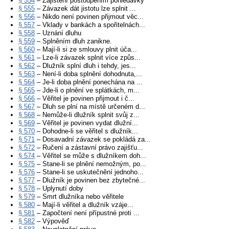
§ 554
– Zajištění postoupením pohledávky
§ 555
– Závazek dát jistotu lze splnit ...
§ 556
– Nikdo není povinen přijmout věc...
§ 557
– Vklady v bankách a spořitelnách...
§ 558
– Uznání dluhu
§ 559
– Splněním dluh zanikne.
§ 560
– Mají-li si ze smlouvy plnit úča...
§ 561
– Lze-li závazek splnit více způs...
§ 562
– Dlužník splní dluh i tehdy, jes...
§ 563
– Není-li doba splnění dohodnuta,...
§ 564
– Je-li doba plnění ponechána na ...
§ 565
– Jde-li o plnění ve splátkách, m...
§ 566
– Věřitel je povinen přijmout i č...
§ 567
– Dluh se plní na místě určeném d...
§ 568
– Nemůže-li dlužník splnit svůj z...
§ 569
– Věřitel je povinen vydat dlužní...
§ 570
– Dohodne-li se věřitel s dlužník...
§ 571
– Dosavadní závazek se pokládá za...
§ 572
– Ručení a zástavní právo zajišťu...
§ 574
– Věřitel se může s dlužníkem doh...
§ 575
– Stane-li se plnění nemožným, po...
§ 576
– Stane-li se uskutečnění jednoho...
§ 577
– Dlužník je povinen bez zbytečné...
§ 578
– Uplynutí doby
§ 579
– Smrt dlužníka nebo věřitele
§ 580
– Mají-li věřitel a dlužník vzáje...
§ 581
– Započtení není přípustné proti ...
§ 582
– Výpověď