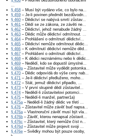
§ 456
– Předmět bezdůvodného obohacení
...
§ 458
– Musí být vydáno vše, co bylo na...
§ 459
– Je-li povinen předmět bezdůvodn...
§ 460
– Dědictví se nabývá smrtí zůstav...
§ 461
– Dědí se ze zákona, ze závěti ne...
§ 462
– Dědictví, jehož nenabude žádný ...
§ 463
– Dědic může dědictví odmítnout. ...
§ 464
– Prohlášení o odmítnutí dědictví...
§ 465
– Dědictví nemůže odmítnout dědic...
§ 466
– K odmítnutí dědictví nemůže děd...
§ 467
– Prohlášení o odmítnutí dědictví...
§ 468
– K dědici neznámému nebo k dědic...
§ 469
– Nedědí, kdo se dopustil úmyslné...
§ 469a
– Zůstavitel může vydědit potomka...
§ 470
– Dědic odpovídá do výše ceny nab...
§ 471
– Je-li dědictví předluženo, moho...
§ 472
– Stát, jemuž dědictví připadlo, ...
§ 473
– V první skupině dědí zůstavitel...
§ 474
– Nedědí-li zůstavitelovi potomci...
§ 475
– Nedědí-li manžel, partner1a)
§ 475a
– Nedědí-li žádný dědic ve třetí ...
§ 476
– Zůstavitel může závěť buď napsa...
§ 476a
– Vlastnoruční závěť musí být vla...
§ 476b
– Závěť, kterou nenapsal zůstavit...
§ 476c
– Zůstavitel, který nemůže číst n...
§ 476d
– Zůstavitel může projevit svoji ...
§ 476e
– Svědky mohou být pouze osoby,