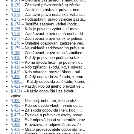
§ 169
– Ujednání zástavních smluv, doho...
§ 170
– Zástavní právo zaniká a) zánike...
§ 171
– Zanikne-li zástavní právo k nem...
§ 172
– Zástavní právo nezaniká, vztahu...
§ 173
– Podzástavní právo vznikne zasta...
§ 174
– Jestliže zástavní věřitel (podz...
§ 175
– Kdo je povinen vydat cizí movit...
§ 176
– Zadržovací právo nemá osoba, kt...
§ 177
– Zadržovací právo vznikne jednos...
§ 178
– Ohledně opatrování zadržené věc...
§ 179
– Na základě zadržovacího práva m...
§ 180
– Zadržovací právo zaniká zánikem...
§ 415
– Každý je povinen počínat si tak...
§ 417
– Komu škoda hrozí, je povinen k ...
§ 418
– Kdo způsobil škodu, když odvrac...
§ 419
– Kdo odvracel hrozící škodu, má ...
§ 420
– Každý odpovídá za škodu, kterou...
§ 420a
– Každý odpovídá za škodu, kterou...
§ 421
– Každý, kdo od jiného převzal vě...
§ 421a
– Každý odpovídá i za škodu
způso...
§ 422
– Nezletilý nebo ten, kdo je stiž...
§ 423
– Kdo se uvede vlastní vinou do t...
§ 424
– Za škodu odpovídá i ten, kdo ji...
§ 427
– Fyzické a právnické osoby provo...
§ 428
– Své odpovědnosti se nemůže prov...
§ 429
– Provozovatel odpovídá jak za šk...
§ 430
– Místo provozovatele odpovídá te...