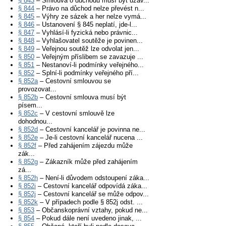
§ 843
– Smlouva o důchodu musí být uzav...
§ 844
– Právo na důchod nelze převést n...
§ 845
– Výhry ze sázek a her nelze vymá...
§ 846
– Ustanovení § 845 neplatí, jde-l...
§ 847
– Vyhlásí-li fyzická nebo právnic...
§ 848
– Vyhlašovatel soutěže je povinen...
§ 849
– Veřejnou soutěž lze odvolat jen...
§ 850
– Veřejným příslibem se zavazuje ...
§ 851
– Nestanoví-li podmínky veřejného...
§ 852
– Splní-li podmínky veřejného pří...
§ 852a
– Cestovní smlouvou se
provozovat...
§ 852b
– Cestovní smlouva musí být
písem...
§ 852c
– V cestovní smlouvě lze
dohodnou...
§ 852d
– Cestovní kancelář je povinna ne...
§ 852e
– Je-li cestovní kancelář nucena ...
§ 852f
– Před zahájením zájezdu může
zák...
§ 852g
– Zákazník může před zahájením
zá...
§ 852h
– Není-li důvodem odstoupení záka...
§ 852i
– Cestovní kancelář odpovídá záka...
§ 852j
– Cestovní kancelář se může odpov...
§ 852k
– V případech podle § 852j odst. ...
§ 853
– Občanskoprávní vztahy, pokud ne...
§ 854
– Pokud dále není uvedeno jinak, ...