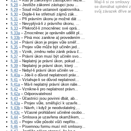
§ 27
– Kdo je zákonným zástupcem nezle...
Mají-li si ze smlouvy
§ 28
– Jestliže zákonní zástupci jsou ...
se domáhat splnění z
§ 29
– Soud může ustanovit opatrovníka...
svůj závazek dříve a
§ 30
– Dojde-li ke střetnutí zájmů zák...
§ 31
– Při právním úkonu je možné dát ...
§ 32
– Nevyplývá-li z právního úkonu, ...
§ 33
– Překročil-li zmocněnec své oprá...
§ 33a
– Zmocněnec je oprávněn udělit pl...
§ 33b
– Plná moc zanikne a) provedením ...
§ 34
– Právní úkon je projev vůle směř...
§ 35
– Projev vůle může být učiněn jed...
§ 36
– Vznik, změnu nebo zánik práva č...
§ 37
– Právní úkon musí být učiněn svo...
§ 38
– Neplatný je právní úkon, pokud ...
§ 39
– Neplatný je právní úkon, který ...
§ 40
– Nebyl-li právní úkon učiněn ve ...
§ 40a
– Jde-li o důvod neplatnosti práv...
§ 41
– Vztahuje-li se důvod neplatnost...
§ 41a
– Má-li neplatný právní úkon nále...
§ 42
– Vznikne-li pro neplatnost právn...
§ 42a
– Odporovatelnost
§ 43
– Účastníci jsou povinni dbát, ab...
§ 43a
– Projev vůle, směřující k uzavře...
§ 43b
– Návrh, i když je neodvolatelný,...
§ 43c
– Včasné prohlášení učiněné osobo...
§ 44
– Smlouva je uzavřena okamžikem, ...
§ 45
– Projev vůle působí vůči nepříto...
§ 46
– Písemnou formu musí mít smlouvy...