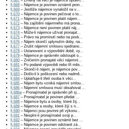
§ 667
– Změny na věci je nájemce oprávn...
§ 668
– Nájemce je povinen oznámit pron...
§ 669
– Jestliže nájemce vynaložil na v...
§ 670
– Nájemce je povinen pečovat o to...
§ 671
– Nájemce je povinen platit nájem...
§ 672
– Na zajištění nájemného má prona...
§ 673
– Nájemce není povinen platit náj...
§ 674
– Může-li nájemce užívat pronajat...
§ 675
– Právo na prominutí nebo na posk...
§ 676
– Nájem skončí uplynutím doby, na...
§ 677
– Zrušit nájemní smlouvu sjednano...
§ 678
– Ustanovení o výpovědní době, vy...
§ 679
– Nájemce je oprávněn odstoupit o...
§ 680
– Zničením pronajaté věci nájemní...
§ 681
– Po podané výpovědi nebo tři měs...
§ 682
– Skončí-li nájem, je nájemce pov...
§ 683
– Došlo-li k poškození nebo nadmě...
§ 684
– Uplatňuje-li třetí osoba k věci...
§ 685
– Nájem bytu vzniká nájemní smlou...
§ 686
– Nájemní smlouva musí obsahovat ...
§ 686a
– Pronajímatel je oprávněn při sj...
§ 687
– Pronajímatel je povinen předat ...
§ 688
– Nájemce bytu a osoby, které žij...
§ 689
– Nájemce a osoby, které žijí s n...
§ 690
– Nájemci jsou povinni při výkonu...
§ 691
– Nesplní-li pronajímatel svoji p...
§ 692
– Nájemce je povinen oznámit bez ...
§ 693
– Nájemce je povinen odstranit zá...