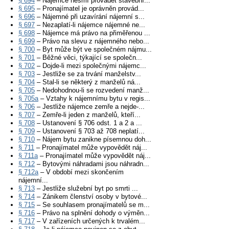
§ 694
– Nájemce nesmí provádět stavební...
§ 695
– Pronajímatel je oprávněn provád...
§ 696
– Nájemné při uzavírání nájemní s...
§ 697
– Nezaplatí-li nájemce nájemné ne...
§ 698
– Nájemce má právo na přiměřenou ...
§ 699
– Právo na slevu z nájemného nebo...
§ 700
– Byt může být ve společném nájmu...
§ 701
– Běžné věci, týkající se společn...
§ 702
– Dojde-li mezi společnými nájemc...
§ 703
– Jestliže se za trvání manželstv...
§ 704
– Stal-li se některý z manželů ná...
§ 705
– Nedohodnou-li se rozvedení manž...
§ 705a
– Vztahy k nájemnímu bytu v regis...
§ 706
– Jestliže nájemce zemře a nejde-...
§ 707
– Zemře-li jeden z manželů, kteří...
§ 708
– Ustanovení § 706 odst. 1 a 2 a ...
§ 709
– Ustanovení § 703 až 708 neplatí...
§ 710
– Nájem bytu zanikne písemnou doh...
§ 711
– Pronajímatel může vypovědět náj...
§ 711a
– Pronajímatel může vypovědět náj...
§ 712
– Bytovými náhradami jsou náhradn...
§ 712a
– V období mezi skončením
nájemní...
§ 713
– Jestliže služební byt po smrti ...
§ 714
– Zánikem členství osoby v bytové...
§ 715
– Se souhlasem pronajímatelů se m...
§ 716
– Právo na splnění dohody o výměn...
§ 717
– V zařízeních určených k trvalém...