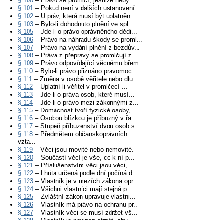
§ 100
– Právo se promlčí, jestliže neby...
§ 101
– Pokud není v dalších ustanovení...
§ 102
– U práv, která musí být uplatněn...
§ 103
– Bylo-li dohodnuto plnění ve spl...
§ 105
– Jde-li o právo oprávněného dědi...
§ 106
– Právo na náhradu škody se proml...
§ 107
– Právo na vydání plnění z bezdův...
§ 108
– Práva z přepravy se promlčují z...
§ 109
– Právo odpovídající věcnému břem...
§ 110
– Bylo-li právo přiznáno pravomoc...
§ 111
– Změna v osobě věřitele nebo dlu...
§ 112
– Uplatní-li věřitel v promlčecí ...
§ 113
– Jde-li o práva osob, které musí...
§ 114
– Jde-li o právo mezi zákonnými z...
§ 115
– Domácnost tvoří fyzické osoby, ...
§ 116
– Osobou blízkou je příbuzný v řa...
§ 117
– Stupeň příbuzenství dvou osob s...
§ 118
– Předmětem občanskoprávních
vzta...
§ 119
– Věci jsou movité nebo nemovité.
§ 120
– Součástí věcí je vše, co k ní p...
§ 121
– Příslušenstvím věci jsou věci, ...
§ 122
– Lhůta určená podle dní počíná d...
§ 123
– Vlastník je v mezích zákona opr...
§ 124
– Všichni vlastníci mají stejná p...
§ 125
– Zvláštní zákon upravuje vlastni...
§ 126
– Vlastník má právo na ochranu pr...
§ 127
– Vlastník věci se musí zdržet vš...