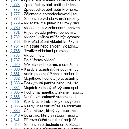
§ 774
– Zprostředkovatelskou smlouvou s...
§ 775
– Zprostředkovateli patří odměna ...
§ 776
– Zprostředkovateli patří kromě o...
§ 777
– Zájemce a zprostředkovatel jsou...
§ 778
– Smlouva o vkladu vzniká mezi fy...
§ 779
– Vkladatel má právo na úroky neb...
§ 780
– Vkladatel, a v zákonem stanoven...
§ 781
– Přijetí vkladu potvrdí peněžní ...
§ 782
– Vkladní knížka může být vystave...
§ 783
– Bez předložení vkladní knížky n...
§ 784
– Při ztrátě nebo zničení vkladní...
§ 785
– Jestliže vkladatel po dvacet le...
§ 786
– Vkladní listy
§ 787
– Další formy vkladů
§ 829
– Několik osob se může sdružit, a...
§ 830
– Každý z účastníků je povinen vy...
§ 831
– Vedle pracovní činnosti mohou b...
§ 832
– Majetkové hodnoty je účastník p...
§ 833
– Poskytnuté peníze nebo jiné věc...
§ 834
– Majetek získaný při výkonu spol...
§ 835
– Podíly na majetku získaném spol...
§ 836
– Není-li ve smlouvě stanoveno ji...
§ 837
– Každý účastník, i když nevykoná...
§ 838
– Každý účastník může ze sdružení...
§ 839
– Účastníkovi, který vystoupil ne...
§ 840
– Účastník, který vystoupil nebo ...
§ 841
– Při rozpuštění sdružení mají úč...
§ 842
– Smlouvou o důchodu se zakládá n...