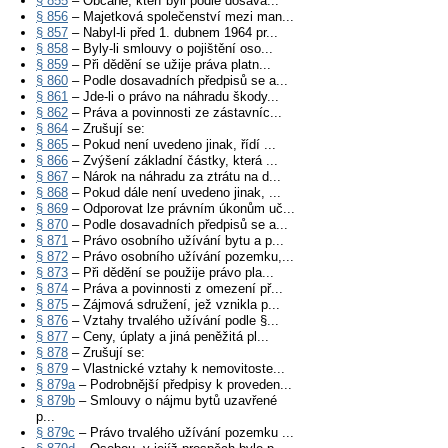
§ 855
– Občané, kteří byli podle dosava...
§ 856
– Majetková společenství mezi man...
§ 857
– Nabyl-li před 1. dubnem 1964 pr...
§ 858
– Byly-li smlouvy o pojištění oso...
§ 859
– Při dědění se užije práva platn...
§ 860
– Podle dosavadních předpisů se a...
§ 861
– Jde-li o právo na náhradu škody...
§ 862
– Práva a povinnosti ze zástavníc...
§ 864
– Zrušují se:
§ 865
– Pokud není uvedeno jinak, řídí ...
§ 866
– Zvýšení základní částky, která ...
§ 867
– Nárok na náhradu za ztrátu na d...
§ 868
– Pokud dále není uvedeno jinak, ...
§ 869
– Odporovat lze právním úkonům uč...
§ 870
– Podle dosavadních předpisů se a...
§ 871
– Právo osobního užívání bytu a p...
§ 872
– Právo osobního užívání pozemku,...
§ 873
– Při dědění se použije právo pla...
§ 874
– Práva a povinnosti z omezení př...
§ 875
– Zájmová sdružení, jež vznikla p...
§ 876
– Vztahy trvalého užívání podle §...
§ 877
– Ceny, úplaty a jiná peněžitá pl...
§ 878
– Zrušují se:
§ 879
– Vlastnické vztahy k nemovitoste...
§ 879a
– Podrobnější předpisy k proveden...
§ 879b
– Smlouvy o nájmu bytů uzavřené
p...
§ 879c
– Právo trvalého užívání pozemku ...