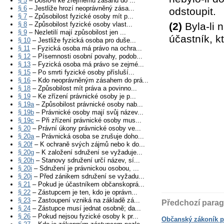
§ 5
– Došlo-li ke zřejmému zásahu do ...
§ 6
– Jestliže hrozí neoprávněný zása...
odstoupit.
§ 7
– Způsobilost fyzické osoby mít p...
§ 8
– Způsobilost fyzické osoby vlast...
(2)
Byla-li 
§ 9
– Nezletilí mají způsobilost jen ...
účastník, k
§ 10
– Jestliže fyzická osoba pro duše...
§ 11
– Fyzická osoba má právo na ochra...
§ 12
– Písemnosti osobní povahy, podob...
§ 13
– Fyzická osoba má právo se zejmé...
§ 15
– Po smrti fyzické osoby přísluší...
§ 16
– Kdo neoprávněným zásahem do prá...
§ 18
– Způsobilost mít práva a povinno...
§ 19
– Ke zřízení právnické osoby je p...
§ 19a
– Způsobilost právnické osoby nab...
§ 19b
– Právnické osoby mají svůj název...
§ 19c
– Při zřízení právnické osoby mus...
§ 20
– Právní úkony právnické osoby ve...
§ 20a
– Právnická osoba se zrušuje doho...
§ 20f
– K ochraně svých zájmů nebo k do...
§ 20g
– K založení sdružení se vyžaduje...
§ 20h
– Stanovy sdružení určí název, sí...
§ 20i
– Sdružení je právnickou osobou, ...
§ 20j
– Před zánikem sdružení se vyžadu...
§ 21
– Pokud je účastníkem občanskoprá...
§ 22
– Zástupcem je ten, kdo je oprávn...
§ 23
– Zastoupení vzniká na základě zá...
Předchozí parag
§ 24
– Zástupce musí jednat osobně; da...
§ 26
– Pokud nejsou fyzické osoby k pr...
Občanský zákoník p