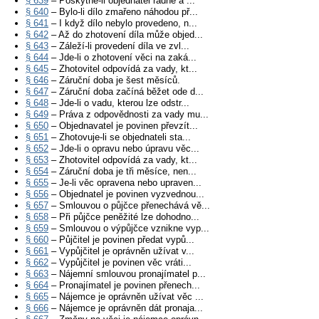
§ 639
– Poskytne-li objednatel řádně a ...
§ 640
– Bylo-li dílo zmařeno náhodou př...
§ 641
– I když dílo nebylo provedeno, n...
§ 642
– Až do zhotovení díla může objed...
§ 643
– Záleží-li provedení díla ve zvl...
§ 644
– Jde-li o zhotovení věci na zaká...
§ 645
– Zhotovitel odpovídá za vady, kt...
§ 646
– Záruční doba je šest měsíců.
§ 647
– Záruční doba začíná běžet ode d...
§ 648
– Jde-li o vadu, kterou lze odstr...
§ 649
– Práva z odpovědnosti za vady mu...
§ 650
– Objednavatel je povinen převzít...
§ 651
– Zhotovuje-li se objednateli sta...
§ 652
– Jde-li o opravu nebo úpravu věc...
§ 653
– Zhotovitel odpovídá za vady, kt...
§ 654
– Záruční doba je tři měsíce, nen...
§ 655
– Je-li věc opravena nebo upraven...
§ 656
– Objednatel je povinen vyzvednou...
§ 657
– Smlouvou o půjčce přenechává vě...
§ 658
– Při půjčce peněžité lze dohodno...
§ 659
– Smlouvou o výpůjčce vznikne vyp...
§ 660
– Půjčitel je povinen předat vypů...
§ 661
– Vypůjčitel je oprávněn užívat v...
§ 662
– Vypůjčitel je povinen věc vráti...
§ 663
– Nájemní smlouvou pronajímatel p...
§ 664
– Pronajímatel je povinen přenech...
§ 665
– Nájemce je oprávněn užívat věc ...
§ 666
– Nájemce je oprávněn dát pronaja...