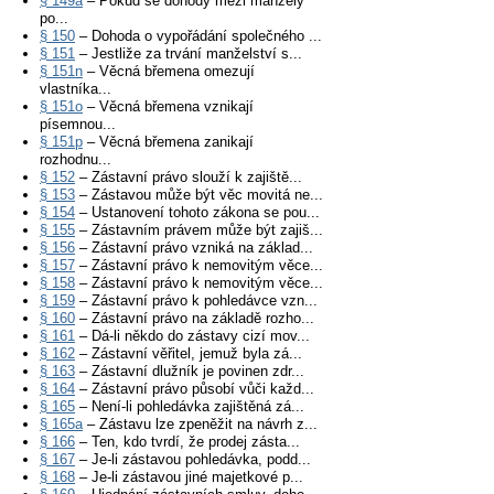
§ 149a
– Pokud se dohody mezi manžely
po...
§ 150
– Dohoda o vypořádání společného ...
§ 151
– Jestliže za trvání manželství s...
§ 151n
– Věcná břemena omezují
vlastníka...
§ 151o
– Věcná břemena vznikají
písemnou...
§ 151p
– Věcná břemena zanikají
rozhodnu...
§ 152
– Zástavní právo slouží k zajiště...
§ 153
– Zástavou může být věc movitá ne...
§ 154
– Ustanovení tohoto zákona se pou...
§ 155
– Zástavním právem může být zajiš...
§ 156
– Zástavní právo vzniká na základ...
§ 157
– Zástavní právo k nemovitým věce...
§ 158
– Zástavní právo k nemovitým věce...
§ 159
– Zástavní právo k pohledávce vzn...
§ 160
– Zástavní právo na základě rozho...
§ 161
– Dá-li někdo do zástavy cizí mov...
§ 162
– Zástavní věřitel, jemuž byla zá...
§ 163
– Zástavní dlužník je povinen zdr...
§ 164
– Zástavní právo působí vůči každ...
§ 165
– Není-li pohledávka zajištěná zá...
§ 165a
– Zástavu lze zpeněžit na návrh z...
§ 166
– Ten, kdo tvrdí, že prodej zásta...
§ 167
– Je-li zástavou pohledávka, podd...
§ 168
– Je-li zástavou jiné majetkové p...