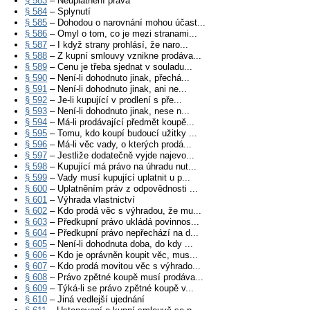
§ 583
– Neuplatnění práva
§ 584
– Splynutí
§ 585
– Dohodou o narovnání mohou účast...
§ 586
– Omyl o tom, co je mezi stranami...
§ 587
– I když strany prohlásí, že naro...
§ 588
– Z kupní smlouvy vznikne prodáva...
§ 589
– Cenu je třeba sjednat v souladu...
§ 590
– Není-li dohodnuto jinak, přechá...
§ 591
– Není-li dohodnuto jinak, ani ne...
§ 592
– Je-li kupující v prodlení s pře...
§ 593
– Není-li dohodnuto jinak, nese n...
§ 594
– Má-li prodávající předmět koupě...
§ 595
– Tomu, kdo koupí budoucí užitky ...
§ 596
– Má-li věc vady, o kterých prodá...
§ 597
– Jestliže dodatečně vyjde najevo...
§ 598
– Kupující má právo na úhradu nut...
§ 599
– Vady musí kupující uplatnit u p...
§ 600
– Uplatněním práv z odpovědnosti ...
§ 601
– Výhrada vlastnictví
§ 602
– Kdo prodá věc s výhradou, že mu...
§ 603
– Předkupní právo ukládá povinnos...
§ 604
– Předkupní právo nepřechází na d...
§ 605
– Není-li dohodnuta doba, do kdy ...
§ 606
– Kdo je oprávněn koupit věc, mus...
§ 607
– Kdo prodá movitou věc s výhrado...
§ 608
– Právo zpětné koupě musí prodáva...
§ 609
– Týká-li se právo zpětné koupě v...
§ 610
– Jiná vedlejší ujednání