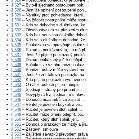
§ 526
– Postoupení pohledávky je povine...
§ 527
– Bylo-li sjednáno postoupení poh...
§ 528
– Jestliže splnění postoupené poh...
§ 529
– Námitky proti pohledávce, které...
§ 530
– Na žádost postupníka může postu...
§ 531
– Kdo se dohodne s dlužníkem, že ...
§ 532
– Obsah závazku se převzetím dluh...
§ 533
– Kdo bez souhlasu dlužníka dohod...
§ 534
– Kdo se s dlužníkem dohodne, že ...
§ 535
– Poukázkou se opravňuje poukazní...
§ 536
– Pokud je poukázaný to, co má pl...
§ 537
– Jestliže přijme poukázaný pouká...
§ 538
– Dokud poukázaný ještě nepřijal ...
§ 539
– Počala-li ve vztahu mezi poukaz...
§ 540
– Peněžní ústav může vystavit na ...
§ 541
– Jestliže zní taková poukázka na...
§ 542
– Kdo přijme poukázku vystavenou ...
§ 543
– O náležitostech přijetí rubopis...
§ 544
– Sjednají-li strany pro případ p...
§ 545
– Nevyplývá-li z ujednání o smluv...
§ 546
– Dohodou účastníků lze zajistit ...
§ 547
– Věřitel je povinen kdykoli a be...
§ 548
– Ručitel je povinen dluh splnit,...
§ 549
– Ručitel může plnění odepřít, po...
§ 550
– Ručitel, který dluh splnil, je ...
§ 551
– Dohoda o srážkách ze mzdy a jin...
§ 552
– Zástavní smlouva
§ 553
– Zajištění závazků převodem práva