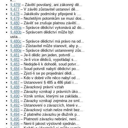
k...
§ 476f
– Závětí povolaný, ani zákonný dě...
§ 477
– V závěti zůstavitel ustanoví dě...
§ 478
– Jakékoliv podmínky připojené k ...
§ 479
– Nezletilým potomkům se musí dos...
§ 480
– Závěť se zrušuje platnou závětí...
§ 480a
– Správce dědictví vykonává až do...
§ 480b
– Správcem dědictví může být
usta...
§ 480c
– Správce dědictví má právo na od...
§ 480d
– Zůstavitel může stanovit, aby p...
§ 480e
– Správce dědictví ustanovený zůs...
§ 481
– Je-li dědic jen jeden, potvrdí ...
§ 482
– Je-li více dědiců, vypořádají s...
§ 483
– Nedojde-li k dohodě, soud potvr...
§ 484
– Soud potvrdí nabytí dědictví po...
§ 485
– Zjistí-li se po projednání dědi...
§ 486
– Kdo v dobré víře něco nabyl od ...
§ 487
– Ustanovení § 485 a 486 platí i ...
§ 488
– Závazkový právní vztah
§ 489
– Závazky vznikají z právních úko...
§ 490
– Vznik smluv, kterými se zakláda...
§ 491
– Závazky vznikají zejména ze sml...
§ 492
– Ustanovení o závazcích, které v...
§ 493
– Závazkový vztah nelze měnit bez...
§ 494
– Z platného závazku je dlužník p...
§ 495
– Platnosti závazku nebrání, není...
§ 496
– Není-li jakost výslovně sjednán...