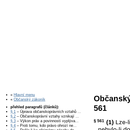
«
Hlavní menu
Občanský
«
Občanský zákoník
561
přehled paragrafů (článků):
§ 1
– Úprava občanskoprávních vztahů ...
§ 2
– Občanskoprávní vztahy vznikají ...
§ 561
§ 3
– Výkon práv a povinností vyplýva...
(1)
Lze-l
§ 4
– Proti tomu, kdo právo ohrozí ne...
nebylo-li d