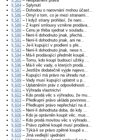
§ 583
– Neuplatnění práva
§ 584
– Splynutí
§ 585
– Dohodou o narovnání mohou účast...
§ 586
– Omyl o tom, co je mezi stranami...
§ 587
– I když strany prohlásí, že naro...
§ 588
– Z kupní smlouvy vznikne prodáva...
§ 589
– Cenu je třeba sjednat v souladu...
§ 590
– Není-li dohodnuto jinak, přechá...
§ 591
– Není-li dohodnuto jinak, ani ne...
§ 592
– Je-li kupující v prodlení s pře...
§ 593
– Není-li dohodnuto jinak, nese n...
§ 594
– Má-li prodávající předmět koupě...
§ 595
– Tomu, kdo koupí budoucí užitky ...
§ 596
– Má-li věc vady, o kterých prodá...
§ 597
– Jestliže dodatečně vyjde najevo...
§ 598
– Kupující má právo na úhradu nut...
§ 599
– Vady musí kupující uplatnit u p...
§ 600
– Uplatněním práv z odpovědnosti ...
§ 601
– Výhrada vlastnictví
§ 602
– Kdo prodá věc s výhradou, že mu...
§ 603
– Předkupní právo ukládá povinnos...
§ 604
– Předkupní právo nepřechází na d...
§ 605
– Není-li dohodnuta doba, do kdy ...
§ 606
– Kdo je oprávněn koupit věc, mus...
§ 607
– Kdo prodá movitou věc s výhrado...
§ 608
– Právo zpětné koupě musí prodáva...
§ 609
– Týká-li se právo zpětné koupě v...
§ 610
– Jiná vedlejší ujednání