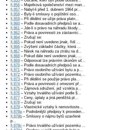
§ 855
– Občané, kteří byli podle dosava...
§ 856
– Majetková společenství mezi man...
§ 857
– Nabyl-li před 1. dubnem 1964 pr...
§ 858
– Byly-li smlouvy o pojištění oso...
§ 859
– Při dědění se užije práva platn...
§ 860
– Podle dosavadních předpisů se a...
§ 861
– Jde-li o právo na náhradu škody...
§ 862
– Práva a povinnosti ze zástavníc...
§ 864
– Zrušují se:
§ 865
– Pokud není uvedeno jinak, řídí ...
§ 866
– Zvýšení základní částky, která ...
§ 867
– Nárok na náhradu za ztrátu na d...
§ 868
– Pokud dále není uvedeno jinak, ...
§ 869
– Odporovat lze právním úkonům uč...
§ 870
– Podle dosavadních předpisů se a...
§ 871
– Právo osobního užívání bytu a p...
§ 872
– Právo osobního užívání pozemku,...
§ 873
– Při dědění se použije právo pla...
§ 874
– Práva a povinnosti z omezení př...
§ 875
– Zájmová sdružení, jež vznikla p...
§ 876
– Vztahy trvalého užívání podle §...
§ 877
– Ceny, úplaty a jiná peněžitá pl...
§ 878
– Zrušují se:
§ 879
– Vlastnické vztahy k nemovitoste...
§ 879a
– Podrobnější předpisy k proveden...
§ 879b
– Smlouvy o nájmu bytů uzavřené
p...
§ 879c
– Právo trvalého užívání pozemku ...