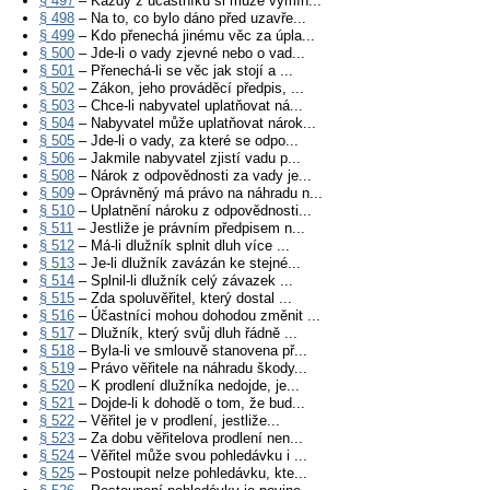
§ 497
– Každý z účastníků si může vymín...
§ 498
– Na to, co bylo dáno před uzavře...
§ 499
– Kdo přenechá jinému věc za úpla...
§ 500
– Jde-li o vady zjevné nebo o vad...
§ 501
– Přenechá-li se věc jak stojí a ...
§ 502
– Zákon, jeho prováděcí předpis, ...
§ 503
– Chce-li nabyvatel uplatňovat ná...
§ 504
– Nabyvatel může uplatňovat nárok...
§ 505
– Jde-li o vady, za které se odpo...
§ 506
– Jakmile nabyvatel zjistí vadu p...
§ 508
– Nárok z odpovědnosti za vady je...
§ 509
– Oprávněný má právo na náhradu n...
§ 510
– Uplatnění nároku z odpovědnosti...
§ 511
– Jestliže je právním předpisem n...
§ 512
– Má-li dlužník splnit dluh více ...
§ 513
– Je-li dlužník zavázán ke stejné...
§ 514
– Splnil-li dlužník celý závazek ...
§ 515
– Zda spoluvěřitel, který dostal ...
§ 516
– Účastníci mohou dohodou změnit ...
§ 517
– Dlužník, který svůj dluh řádně ...
§ 518
– Byla-li ve smlouvě stanovena př...
§ 519
– Právo věřitele na náhradu škody...
§ 520
– K prodlení dlužníka nedojde, je...
§ 521
– Dojde-li k dohodě o tom, že bud...
§ 522
– Věřitel je v prodlení, jestliže...
§ 523
– Za dobu věřitelova prodlení nen...
§ 524
– Věřitel může svou pohledávku i ...
§ 525
– Postoupit nelze pohledávku, kte...