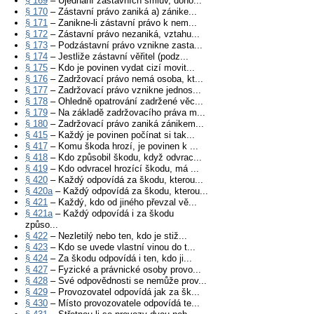
§ 169
– Ujednání zástavních smluv, doho...
§ 170
– Zástavní právo zaniká a) zánike...
§ 171
– Zanikne-li zástavní právo k nem...
§ 172
– Zástavní právo nezaniká, vztahu...
§ 173
– Podzástavní právo vznikne zasta...
§ 174
– Jestliže zástavní věřitel (podz...
§ 175
– Kdo je povinen vydat cizí movit...
§ 176
– Zadržovací právo nemá osoba, kt...
§ 177
– Zadržovací právo vznikne jednos...
§ 178
– Ohledně opatrování zadržené věc...
§ 179
– Na základě zadržovacího práva m...
§ 180
– Zadržovací právo zaniká zánikem...
§ 415
– Každý je povinen počínat si tak...
§ 417
– Komu škoda hrozí, je povinen k ...
§ 418
– Kdo způsobil škodu, když odvrac...
§ 419
– Kdo odvracel hrozící škodu, má ...
§ 420
– Každý odpovídá za škodu, kterou...
§ 420a
– Každý odpovídá za škodu, kterou...
§ 421
– Každý, kdo od jiného převzal vě...
§ 421a
– Každý odpovídá i za škodu
způso...
§ 422
– Nezletilý nebo ten, kdo je stiž...
§ 423
– Kdo se uvede vlastní vinou do t...
§ 424
– Za škodu odpovídá i ten, kdo ji...
§ 427
– Fyzické a právnické osoby provo...
§ 428
– Své odpovědnosti se nemůže prov...
§ 429
– Provozovatel odpovídá jak za šk...
§ 430
– Místo provozovatele odpovídá te...