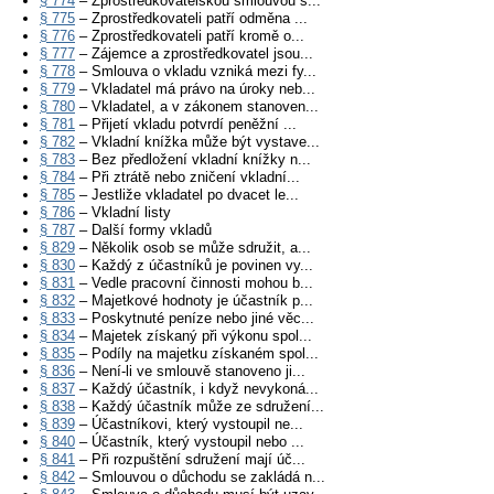
§ 774
– Zprostředkovatelskou smlouvou s...
§ 775
– Zprostředkovateli patří odměna ...
§ 776
– Zprostředkovateli patří kromě o...
§ 777
– Zájemce a zprostředkovatel jsou...
§ 778
– Smlouva o vkladu vzniká mezi fy...
§ 779
– Vkladatel má právo na úroky neb...
§ 780
– Vkladatel, a v zákonem stanoven...
§ 781
– Přijetí vkladu potvrdí peněžní ...
§ 782
– Vkladní knížka může být vystave...
§ 783
– Bez předložení vkladní knížky n...
§ 784
– Při ztrátě nebo zničení vkladní...
§ 785
– Jestliže vkladatel po dvacet le...
§ 786
– Vkladní listy
§ 787
– Další formy vkladů
§ 829
– Několik osob se může sdružit, a...
§ 830
– Každý z účastníků je povinen vy...
§ 831
– Vedle pracovní činnosti mohou b...
§ 832
– Majetkové hodnoty je účastník p...
§ 833
– Poskytnuté peníze nebo jiné věc...
§ 834
– Majetek získaný při výkonu spol...
§ 835
– Podíly na majetku získaném spol...
§ 836
– Není-li ve smlouvě stanoveno ji...
§ 837
– Každý účastník, i když nevykoná...
§ 838
– Každý účastník může ze sdružení...
§ 839
– Účastníkovi, který vystoupil ne...
§ 840
– Účastník, který vystoupil nebo ...
§ 841
– Při rozpuštění sdružení mají úč...
§ 842
– Smlouvou o důchodu se zakládá n...