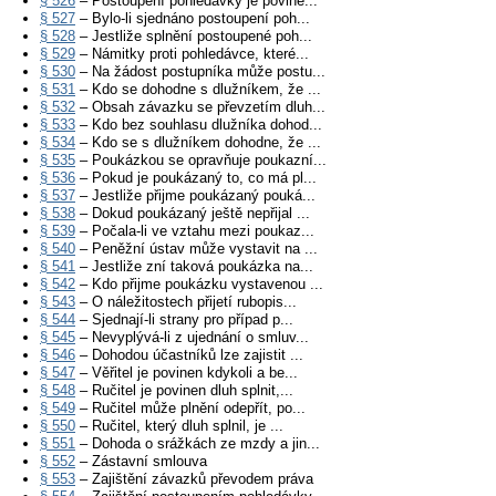
§ 526
– Postoupení pohledávky je povine...
§ 527
– Bylo-li sjednáno postoupení poh...
§ 528
– Jestliže splnění postoupené poh...
§ 529
– Námitky proti pohledávce, které...
§ 530
– Na žádost postupníka může postu...
§ 531
– Kdo se dohodne s dlužníkem, že ...
§ 532
– Obsah závazku se převzetím dluh...
§ 533
– Kdo bez souhlasu dlužníka dohod...
§ 534
– Kdo se s dlužníkem dohodne, že ...
§ 535
– Poukázkou se opravňuje poukazní...
§ 536
– Pokud je poukázaný to, co má pl...
§ 537
– Jestliže přijme poukázaný pouká...
§ 538
– Dokud poukázaný ještě nepřijal ...
§ 539
– Počala-li ve vztahu mezi poukaz...
§ 540
– Peněžní ústav může vystavit na ...
§ 541
– Jestliže zní taková poukázka na...
§ 542
– Kdo přijme poukázku vystavenou ...
§ 543
– O náležitostech přijetí rubopis...
§ 544
– Sjednají-li strany pro případ p...
§ 545
– Nevyplývá-li z ujednání o smluv...
§ 546
– Dohodou účastníků lze zajistit ...
§ 547
– Věřitel je povinen kdykoli a be...
§ 548
– Ručitel je povinen dluh splnit,...
§ 549
– Ručitel může plnění odepřít, po...
§ 550
– Ručitel, který dluh splnil, je ...
§ 551
– Dohoda o srážkách ze mzdy a jin...
§ 552
– Zástavní smlouva
§ 553
– Zajištění závazků převodem práva