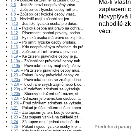
§ 5
– Došlo-li ke zřejmému zásahu do ...
Má-li vlast
§ 6
– Jestliže hrozí neoprávněný zása...
zaplacení 
§ 7
– Způsobilost fyzické osoby mít p...
§ 8
– Způsobilost fyzické osoby vlast...
Nevyplývá-l
§ 9
– Nezletilí mají způsobilost jen ...
nahodilé z
§ 10
– Jestliže fyzická osoba pro duše...
§ 11
– Fyzická osoba má právo na ochra...
věci.
§ 12
– Písemnosti osobní povahy, podob...
§ 13
– Fyzická osoba má právo se zejmé...
§ 15
– Po smrti fyzické osoby přísluší...
§ 16
– Kdo neoprávněným zásahem do prá...
§ 18
– Způsobilost mít práva a povinno...
§ 19
– Ke zřízení právnické osoby je p...
§ 19a
– Způsobilost právnické osoby nab...
§ 19b
– Právnické osoby mají svůj název...
§ 19c
– Při zřízení právnické osoby mus...
§ 20
– Právní úkony právnické osoby ve...
§ 20a
– Právnická osoba se zrušuje doho...
§ 20f
– K ochraně svých zájmů nebo k do...
§ 20g
– K založení sdružení se vyžaduje...
§ 20h
– Stanovy sdružení určí název, sí...
§ 20i
– Sdružení je právnickou osobou, ...
§ 20j
– Před zánikem sdružení se vyžadu...
§ 21
– Pokud je účastníkem občanskoprá...
§ 22
– Zástupcem je ten, kdo je oprávn...
§ 23
– Zastoupení vzniká na základě zá...
§ 24
– Zástupce musí jednat osobně; da...
§ 26
– Pokud nejsou fyzické osoby k pr...
Předchozí parag