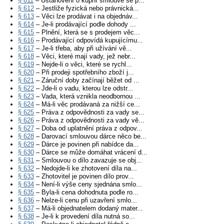
§ 611
– Ustanovení o kupní smlouvě se p...
§ 612
– Jestliže fyzická nebo právnická...
§ 613
– Věci lze prodávat i na objednáv...
§ 614
– Je-li prodávající podle dohody ...
§ 615
– Plnění, která se s prodejem věc...
§ 616
– Prodávající odpovídá kupujícímu...
§ 617
– Je-li třeba, aby při užívání vě...
§ 618
– Věci, které mají vady, jež nebr...
§ 619
– Nejde-li o věci, které se rychl...
§ 620
– Při prodeji spotřebního zboží j...
§ 621
– Záruční doby začínají běžet od ...
§ 622
– Jde-li o vadu, kterou lze odstr...
§ 623
– Vada, která vznikla neodbornou ...
§ 624
– Má-li věc prodávaná za nižší ce...
§ 625
– Práva z odpovědnosti za vady se...
§ 626
– Práva z odpovědnosti za vady vě...
§ 627
– Doba od uplatnění práva z odpov...
§ 628
– Darovací smlouvou dárce něco be...
§ 629
– Dárce je povinen při nabídce da...
§ 630
– Dárce se může domáhat vrácení d...
§ 631
– Smlouvou o dílo zavazuje se obj...
§ 632
– Nedojde-li ke zhotovení díla na...
§ 633
– Zhotovitel je povinen dílo prov...
§ 634
– Není-li výše ceny sjednána smlo...
§ 635
– Byla-li cena dohodnuta podle ro...
§ 636
– Nelze-li cenu při uzavření smlo...
§ 637
– Má-li objednatelem dodaný mater...
§ 638
– Je-li k provedení díla nutná so...