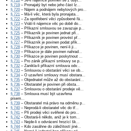
§ 718
– Je-li nájemce povinen se z obyt...
§ 719
– Pronajatý byt nebo jeho část lz...
§ 720
– Nájem a podnájem nebytových pro...
§ 721
– Má-li věc, která byla pronajata...
§ 722
– Za opotřebení věci způsobené řá...
§ 723
– Vrátí-li nájemce věc po době do...
§ 724
– Příkazní smlouvou se zavazuje p...
§ 725
– Příkazník je povinen jednat při...
§ 726
– Příkazník je povinen provést př...
§ 727
– Příkazník je povinen podat přík...
§ 728
– Příkazce je povinen, není-li ji...
§ 729
– Příkazce je dále povinen nahrad...
§ 730
– Příkazce je povinen poskytnout ...
§ 731
– Pro zánik příkazní smlouvy se p...
§ 732
– Zanikla-li příkazní smlouva odv...
§ 733
– Smlouvou o obstarání věci se ob...
§ 734
– O uzavření smlouvy musí obstara...
§ 735
– Objednatel může až do obstarání...
§ 736
– Obstaratel je povinen při obsta...
§ 737
– Smlouvou o obstarání prodeje vě...
§ 738
– Smlouva musí být uzavřena
písem...
§ 739
– Obstaratel má právo na odměnu p...
§ 740
– Neprodá-li obstaratel věc do tř...
§ 741
– Při prodeji věci svěřené do pro...
§ 742
– Obstará-li někdo, aniž je k tom...
§ 743
– Nejde-li o odvrácení hrozící šk...
§ 744
– Kdo zasáhne do záležitostí jiné...