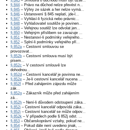
§ 843
– Smlouva o důchodu musí být uzav...
§ 844
– Právo na důchod nelze převést n...
§ 845
– Výhry ze sázek a her nelze vymá...
§ 846
– Ustanovení § 845 neplatí, jde-l...
§ 847
– Vyhlásí-li fyzická nebo právnic...
§ 848
– Vyhlašovatel soutěže je povinen...
§ 849
– Veřejnou soutěž lze odvolat jen...
§ 850
– Veřejným příslibem se zavazuje ...
§ 851
– Nestanoví-li podmínky veřejného...
§ 852
– Splní-li podmínky veřejného pří...
§ 852a
– Cestovní smlouvou se
provozovat...
§ 852b
– Cestovní smlouva musí být
písem...
§ 852c
– V cestovní smlouvě lze
dohodnou...
§ 852d
– Cestovní kancelář je povinna ne...
§ 852e
– Je-li cestovní kancelář nucena ...
§ 852f
– Před zahájením zájezdu může
zák...
§ 852g
– Zákazník může před zahájením
zá...
§ 852h
– Není-li důvodem odstoupení záka...
§ 852i
– Cestovní kancelář odpovídá záka...
§ 852j
– Cestovní kancelář se může odpov...
§ 852k
– V případech podle § 852j odst. ...
§ 853
– Občanskoprávní vztahy, pokud ne...
§ 854
– Pokud dále není uvedeno jinak, ...