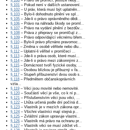
§ 100
– Právo se promlčí, jestliže neby...
§ 101
– Pokud není v dalších ustanovení...
§ 102
– U práv, která musí být uplatněn...
§ 103
– Bylo-li dohodnuto plnění ve spl...
§ 105
– Jde-li o právo oprávněného dědi...
§ 106
– Právo na náhradu škody se proml...
§ 107
– Právo na vydání plnění z bezdův...
§ 108
– Práva z přepravy se promlčují z...
§ 109
– Právo odpovídající věcnému břem...
§ 110
– Bylo-li právo přiznáno pravomoc...
§ 111
– Změna v osobě věřitele nebo dlu...
§ 112
– Uplatní-li věřitel v promlčecí ...
§ 113
– Jde-li o práva osob, které musí...
§ 114
– Jde-li o právo mezi zákonnými z...
§ 115
– Domácnost tvoří fyzické osoby, ...
§ 116
– Osobou blízkou je příbuzný v řa...
§ 117
– Stupeň příbuzenství dvou osob s...
§ 118
– Předmětem občanskoprávních
vzta...
§ 119
– Věci jsou movité nebo nemovité.
§ 120
– Součástí věcí je vše, co k ní p...
§ 121
– Příslušenstvím věci jsou věci, ...
§ 122
– Lhůta určená podle dní počíná d...
§ 123
– Vlastník je v mezích zákona opr...
§ 124
– Všichni vlastníci mají stejná p...
§ 125
– Zvláštní zákon upravuje vlastni...
§ 126
– Vlastník má právo na ochranu pr...
§ 127
– Vlastník věci se musí zdržet vš...