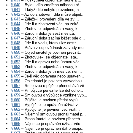
§ 639
– Poskytne-li objednatel řádně a ...
§ 640
– Bylo-li dílo zmařeno náhodou př...
§ 641
– I když dílo nebylo provedeno, n...
§ 642
– Až do zhotovení díla může objed...
§ 643
– Záleží-li provedení díla ve zvl...
§ 644
– Jde-li o zhotovení věci na zaká...
§ 645
– Zhotovitel odpovídá za vady, kt...
§ 646
– Záruční doba je šest měsíců.
§ 647
– Záruční doba začíná běžet ode d...
§ 648
– Jde-li o vadu, kterou lze odstr...
§ 649
– Práva z odpovědnosti za vady mu...
§ 650
– Objednavatel je povinen převzít...
§ 651
– Zhotovuje-li se objednateli sta...
§ 652
– Jde-li o opravu nebo úpravu věc...
§ 653
– Zhotovitel odpovídá za vady, kt...
§ 654
– Záruční doba je tři měsíce, nen...
§ 655
– Je-li věc opravena nebo upraven...
§ 656
– Objednatel je povinen vyzvednou...
§ 657
– Smlouvou o půjčce přenechává vě...
§ 658
– Při půjčce peněžité lze dohodno...
§ 659
– Smlouvou o výpůjčce vznikne vyp...
§ 660
– Půjčitel je povinen předat vypů...
§ 661
– Vypůjčitel je oprávněn užívat v...
§ 662
– Vypůjčitel je povinen věc vráti...
§ 663
– Nájemní smlouvou pronajímatel p...
§ 664
– Pronajímatel je povinen přenech...
§ 665
– Nájemce je oprávněn užívat věc ...
§ 666
– Nájemce je oprávněn dát pronaja...