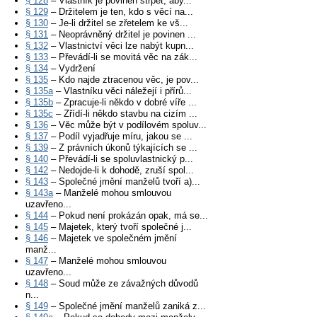
§ 128
– Vlastník je povinen strpět, aby...
§ 129
– Držitelem je ten, kdo s věcí na...
§ 130
– Je-li držitel se zřetelem ke vš...
§ 131
– Neoprávněný držitel je povinen ...
§ 132
– Vlastnictví věci lze nabýt kupn...
§ 133
– Převádí-li se movitá věc na zák...
§ 134
– Vydržení
§ 135
– Kdo najde ztracenou věc, je pov...
§ 135a
– Vlastníku věci náležejí i přírů...
§ 135b
– Zpracuje-li někdo v dobré víře ...
§ 135c
– Zřídí-li někdo stavbu na cizím ...
§ 136
– Věc může být v podílovém spoluv...
§ 137
– Podíl vyjadřuje míru, jakou se ...
§ 139
– Z právních úkonů týkajících se ...
§ 140
– Převádí-li se spoluvlastnický p...
§ 142
– Nedojde-li k dohodě, zruší spol...
§ 143
– Společné jmění manželů tvoří a)...
§ 143a
– Manželé mohou smlouvou
uzavřeno...
§ 144
– Pokud není prokázán opak, má se...
§ 145
– Majetek, který tvoří společné j...
§ 146
– Majetek ve společném jmění
manž...
§ 147
– Manželé mohou smlouvou
uzavřeno...
§ 148
– Soud může ze závažných důvodů
n...
§ 149
– Společné jmění manželů zaniká z...