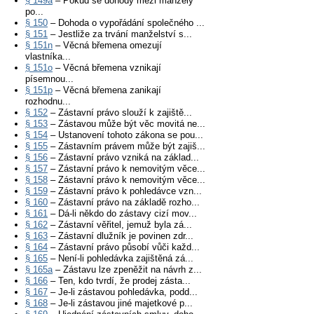
§ 149a
– Pokud se dohody mezi manžely
po...
§ 150
– Dohoda o vypořádání společného ...
§ 151
– Jestliže za trvání manželství s...
§ 151n
– Věcná břemena omezují
vlastníka...
§ 151o
– Věcná břemena vznikají
písemnou...
§ 151p
– Věcná břemena zanikají
rozhodnu...
§ 152
– Zástavní právo slouží k zajiště...
§ 153
– Zástavou může být věc movitá ne...
§ 154
– Ustanovení tohoto zákona se pou...
§ 155
– Zástavním právem může být zajiš...
§ 156
– Zástavní právo vzniká na základ...
§ 157
– Zástavní právo k nemovitým věce...
§ 158
– Zástavní právo k nemovitým věce...
§ 159
– Zástavní právo k pohledávce vzn...
§ 160
– Zástavní právo na základě rozho...
§ 161
– Dá-li někdo do zástavy cizí mov...
§ 162
– Zástavní věřitel, jemuž byla zá...
§ 163
– Zástavní dlužník je povinen zdr...
§ 164
– Zástavní právo působí vůči každ...
§ 165
– Není-li pohledávka zajištěná zá...
§ 165a
– Zástavu lze zpeněžit na návrh z...
§ 166
– Ten, kdo tvrdí, že prodej zásta...
§ 167
– Je-li zástavou pohledávka, podd...
§ 168
– Je-li zástavou jiné majetkové p...