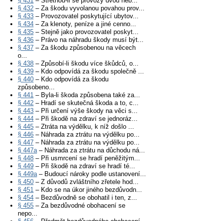
§ 431
– Střetnou-li se provozy dvou neb...
§ 432
– Za škodu vyvolanou povahou prov...
§ 433
– Provozovatel poskytující ubytov...
§ 434
– Za klenoty, peníze a jiné cenno...
§ 435
– Stejně jako provozovatel poskyt...
§ 436
– Právo na náhradu škody musí být...
§ 437
– Za škodu způsobenou na věcech
o...
§ 438
– Způsobí-li škodu více škůdců, o...
§ 439
– Kdo odpovídá za škodu společně ...
§ 440
– Kdo odpovídá za škodu
způsobeno...
§ 441
– Byla-li škoda způsobena také za...
§ 442
– Hradí se skutečná škoda a to, c...
§ 443
– Při určení výše škody na věci s...
§ 444
– Při škodě na zdraví se jednoráz...
§ 445
– Ztráta na výdělku, k níž došlo ...
§ 446
– Náhrada za ztrátu na výdělku po...
§ 447
– Náhrada za ztrátu na výdělku po...
§ 447a
– Náhrada za ztrátu na důchodu ná...
§ 448
– Při usmrcení se hradí peněžitým...
§ 449
– Při škodě na zdraví se hradí té...
§ 449a
– Budoucí nároky podle ustanovení...
§ 450
– Z důvodů zvláštního zřetele hod...
§ 451
– Kdo se na úkor jiného bezdůvodn...
§ 454
– Bezdůvodně se obohatil i ten, z...
§ 455
– Za bezdůvodné obohacení se
nepo...