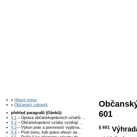
«
Hlavní menu
Občanský
«
Občanský zákoník
601
přehled paragrafů (článků):
§ 1
– Úprava občanskoprávních vztahů ...
§ 2
– Občanskoprávní vztahy vznikají ...
§ 601
§ 3
– Výkon práv a povinností vyplýva...
Výhrada
§ 4
– Proti tomu, kdo právo ohrozí ne...