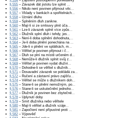
§ 554
– Zajištění postoupením pohledávky
§ 555
– Závazek dát jistotu lze splnit ...
§ 556
– Nikdo není povinen přijmout věc...
§ 557
– Vklady v bankách a spořitelnách...
§ 558
– Uznání dluhu
§ 559
– Splněním dluh zanikne.
§ 560
– Mají-li si ze smlouvy plnit úča...
§ 561
– Lze-li závazek splnit více způs...
§ 562
– Dlužník splní dluh i tehdy, jes...
§ 563
– Není-li doba splnění dohodnuta,...
§ 564
– Je-li doba plnění ponechána na ...
§ 565
– Jde-li o plnění ve splátkách, m...
§ 566
– Věřitel je povinen přijmout i č...
§ 567
– Dluh se plní na místě určeném d...
§ 568
– Nemůže-li dlužník splnit svůj z...
§ 569
– Věřitel je povinen vydat dlužní...
§ 570
– Dohodne-li se věřitel s dlužník...
§ 571
– Dosavadní závazek se pokládá za...
§ 572
– Ručení a zástavní právo zajišťu...
§ 574
– Věřitel se může s dlužníkem doh...
§ 575
– Stane-li se plnění nemožným, po...
§ 576
– Stane-li se uskutečnění jednoho...
§ 577
– Dlužník je povinen bez zbytečné...
§ 578
– Uplynutí doby
§ 579
– Smrt dlužníka nebo věřitele
§ 580
– Mají-li věřitel a dlužník vzáje...
§ 581
– Započtení není přípustné proti ...
§ 582
– Výpověď