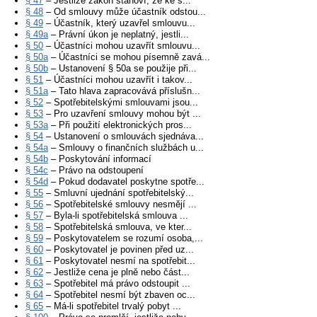
§ 47
– Jestliže zákon stanoví, že ke s...
§ 48
– Od smlouvy může účastník odstou...
§ 49
– Účastník, který uzavřel smlouvu...
§ 49a
– Právní úkon je neplatný, jestli...
§ 50
– Účastníci mohou uzavřít smlouvu...
§ 50a
– Účastníci se mohou písemně zavá...
§ 50b
– Ustanovení § 50a se použije při...
§ 51
– Účastníci mohou uzavřít i takov...
§ 51a
– Tato hlava zapracovává příslušn...
§ 52
– Spotřebitelskými smlouvami jsou...
§ 53
– Pro uzavření smlouvy mohou být ...
§ 53a
– Při použití elektronických pros...
§ 54
– Ustanovení o smlouvách sjednáva...
§ 54a
– Smlouvy o finančních službách u...
§ 54b
– Poskytování informací
§ 54c
– Právo na odstoupení
§ 54d
– Pokud dodavatel poskytne spotře...
§ 55
– Smluvní ujednání spotřebitelský...
§ 56
– Spotřebitelské smlouvy nesmějí ...
§ 57
– Byla-li spotřebitelská smlouva ...
§ 58
– Spotřebitelská smlouva, ve kter...
§ 59
– Poskytovatelem se rozumí osoba,...
§ 60
– Poskytovatel je povinen před uz...
§ 61
– Poskytovatel nesmí na spotřebit...
§ 62
– Jestliže cena je plně nebo část...
§ 63
– Spotřebitel má právo odstoupit ...
§ 64
– Spotřebitel nesmí být zbaven oc...
§ 65
– Má-li spotřebitel trvalý pobyt ...