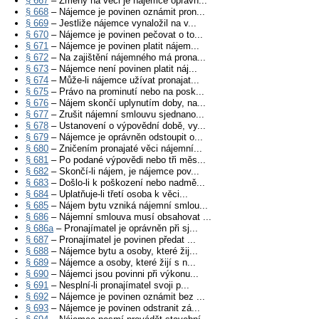
§ 667
– Změny na věci je nájemce oprávn...
§ 668
– Nájemce je povinen oznámit pron...
§ 669
– Jestliže nájemce vynaložil na v...
§ 670
– Nájemce je povinen pečovat o to...
§ 671
– Nájemce je povinen platit nájem...
§ 672
– Na zajištění nájemného má prona...
§ 673
– Nájemce není povinen platit náj...
§ 674
– Může-li nájemce užívat pronajat...
§ 675
– Právo na prominutí nebo na posk...
§ 676
– Nájem skončí uplynutím doby, na...
§ 677
– Zrušit nájemní smlouvu sjednano...
§ 678
– Ustanovení o výpovědní době, vy...
§ 679
– Nájemce je oprávněn odstoupit o...
§ 680
– Zničením pronajaté věci nájemní...
§ 681
– Po podané výpovědi nebo tři měs...
§ 682
– Skončí-li nájem, je nájemce pov...
§ 683
– Došlo-li k poškození nebo nadmě...
§ 684
– Uplatňuje-li třetí osoba k věci...
§ 685
– Nájem bytu vzniká nájemní smlou...
§ 686
– Nájemní smlouva musí obsahovat ...
§ 686a
– Pronajímatel je oprávněn při sj...
§ 687
– Pronajímatel je povinen předat ...
§ 688
– Nájemce bytu a osoby, které žij...
§ 689
– Nájemce a osoby, které žijí s n...
§ 690
– Nájemci jsou povinni při výkonu...
§ 691
– Nesplní-li pronajímatel svoji p...
§ 692
– Nájemce je povinen oznámit bez ...
§ 693
– Nájemce je povinen odstranit zá...