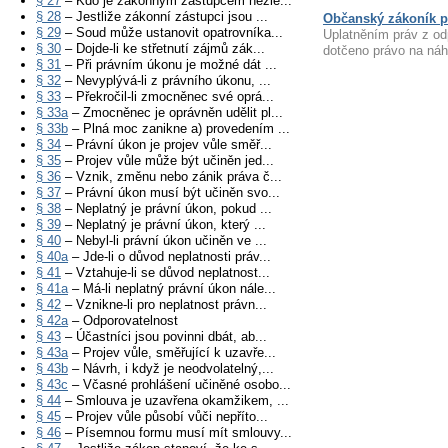
§ 27
– Kdo je zákonným zástupcem nezle...
§ 28
– Jestliže zákonní zástupci jsou ...
Občanský zákoník p
§ 29
– Soud může ustanovit opatrovníka...
Uplatněním práv z od
§ 30
– Dojde-li ke střetnutí zájmů zák...
dotčeno právo na náh
§ 31
– Při právním úkonu je možné dát ...
§ 32
– Nevyplývá-li z právního úkonu, ...
§ 33
– Překročil-li zmocněnec své oprá...
§ 33a
– Zmocněnec je oprávněn udělit pl...
§ 33b
– Plná moc zanikne a) provedením ...
§ 34
– Právní úkon je projev vůle směř...
§ 35
– Projev vůle může být učiněn jed...
§ 36
– Vznik, změnu nebo zánik práva č...
§ 37
– Právní úkon musí být učiněn svo...
§ 38
– Neplatný je právní úkon, pokud ...
§ 39
– Neplatný je právní úkon, který ...
§ 40
– Nebyl-li právní úkon učiněn ve ...
§ 40a
– Jde-li o důvod neplatnosti práv...
§ 41
– Vztahuje-li se důvod neplatnost...
§ 41a
– Má-li neplatný právní úkon nále...
§ 42
– Vznikne-li pro neplatnost právn...
§ 42a
– Odporovatelnost
§ 43
– Účastníci jsou povinni dbát, ab...
§ 43a
– Projev vůle, směřující k uzavře...
§ 43b
– Návrh, i když je neodvolatelný,...
§ 43c
– Včasné prohlášení učiněné osobo...
§ 44
– Smlouva je uzavřena okamžikem, ...
§ 45
– Projev vůle působí vůči nepříto...
§ 46
– Písemnou formu musí mít smlouvy...