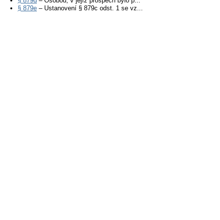
§ 879d
– Osobou, v jejíž prospěch bylo p...
§ 879e
– Ustanovení § 879c odst. 1 se vz...