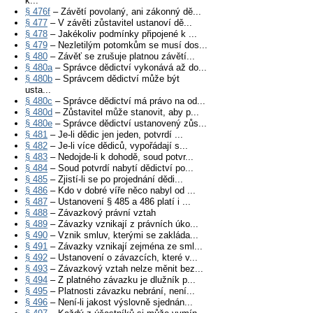
k...
§ 476f
– Závětí povolaný, ani zákonný dě...
§ 477
– V závěti zůstavitel ustanoví dě...
§ 478
– Jakékoliv podmínky připojené k ...
§ 479
– Nezletilým potomkům se musí dos...
§ 480
– Závěť se zrušuje platnou závětí...
§ 480a
– Správce dědictví vykonává až do...
§ 480b
– Správcem dědictví může být
usta...
§ 480c
– Správce dědictví má právo na od...
§ 480d
– Zůstavitel může stanovit, aby p...
§ 480e
– Správce dědictví ustanovený zůs...
§ 481
– Je-li dědic jen jeden, potvrdí ...
§ 482
– Je-li více dědiců, vypořádají s...
§ 483
– Nedojde-li k dohodě, soud potvr...
§ 484
– Soud potvrdí nabytí dědictví po...
§ 485
– Zjistí-li se po projednání dědi...
§ 486
– Kdo v dobré víře něco nabyl od ...
§ 487
– Ustanovení § 485 a 486 platí i ...
§ 488
– Závazkový právní vztah
§ 489
– Závazky vznikají z právních úko...
§ 490
– Vznik smluv, kterými se zakláda...
§ 491
– Závazky vznikají zejména ze sml...
§ 492
– Ustanovení o závazcích, které v...
§ 493
– Závazkový vztah nelze měnit bez...
§ 494
– Z platného závazku je dlužník p...
§ 495
– Platnosti závazku nebrání, není...
§ 496
– Není-li jakost výslovně sjednán...