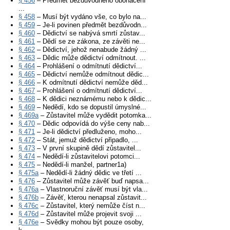
§ 456
– Předmět bezdůvodného obohacení
...
§ 458
– Musí být vydáno vše, co bylo na...
§ 459
– Je-li povinen předmět bezdůvodn...
§ 460
– Dědictví se nabývá smrtí zůstav...
§ 461
– Dědí se ze zákona, ze závěti ne...
§ 462
– Dědictví, jehož nenabude žádný ...
§ 463
– Dědic může dědictví odmítnout. ...
§ 464
– Prohlášení o odmítnutí dědictví...
§ 465
– Dědictví nemůže odmítnout dědic...
§ 466
– K odmítnutí dědictví nemůže děd...
§ 467
– Prohlášení o odmítnutí dědictví...
§ 468
– K dědici neznámému nebo k dědic...
§ 469
– Nedědí, kdo se dopustil úmyslné...
§ 469a
– Zůstavitel může vydědit potomka...
§ 470
– Dědic odpovídá do výše ceny nab...
§ 471
– Je-li dědictví předluženo, moho...
§ 472
– Stát, jemuž dědictví připadlo, ...
§ 473
– V první skupině dědí zůstavitel...
§ 474
– Nedědí-li zůstavitelovi potomci...
§ 475
– Nedědí-li manžel, partner1a)
§ 475a
– Nedědí-li žádný dědic ve třetí ...
§ 476
– Zůstavitel může závěť buď napsa...
§ 476a
– Vlastnoruční závěť musí být vla...
§ 476b
– Závěť, kterou nenapsal zůstavit...
§ 476c
– Zůstavitel, který nemůže číst n...
§ 476d
– Zůstavitel může projevit svoji ...
§ 476e
– Svědky mohou být pouze osoby,