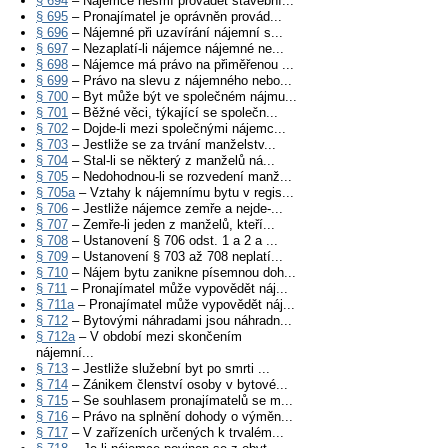
§ 694
– Nájemce nesmí provádět stavební...
§ 695
– Pronajímatel je oprávněn provád...
§ 696
– Nájemné při uzavírání nájemní s...
§ 697
– Nezaplatí-li nájemce nájemné ne...
§ 698
– Nájemce má právo na přiměřenou ...
§ 699
– Právo na slevu z nájemného nebo...
§ 700
– Byt může být ve společném nájmu...
§ 701
– Běžné věci, týkající se společn...
§ 702
– Dojde-li mezi společnými nájemc...
§ 703
– Jestliže se za trvání manželstv...
§ 704
– Stal-li se některý z manželů ná...
§ 705
– Nedohodnou-li se rozvedení manž...
§ 705a
– Vztahy k nájemnímu bytu v regis...
§ 706
– Jestliže nájemce zemře a nejde-...
§ 707
– Zemře-li jeden z manželů, kteří...
§ 708
– Ustanovení § 706 odst. 1 a 2 a ...
§ 709
– Ustanovení § 703 až 708 neplatí...
§ 710
– Nájem bytu zanikne písemnou doh...
§ 711
– Pronajímatel může vypovědět náj...
§ 711a
– Pronajímatel může vypovědět náj...
§ 712
– Bytovými náhradami jsou náhradn...
§ 712a
– V období mezi skončením
nájemní...
§ 713
– Jestliže služební byt po smrti ...
§ 714
– Zánikem členství osoby v bytové...
§ 715
– Se souhlasem pronajímatelů se m...
§ 716
– Právo na splnění dohody o výměn...
§ 717
– V zařízeních určených k trvalém...