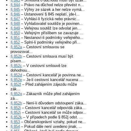
§ 843
– Smlouva o důchodu musí být uzav...
§ 844
– Právo na důchod nelze převést n...
§ 845
– Výhry ze sázek a her nelze vymá...
§ 846
– Ustanovení § 845 neplatí, jde-l...
§ 847
– Vyhlásí-li fyzická nebo právnic...
§ 848
– Vyhlašovatel soutěže je povinen...
§ 849
– Veřejnou soutěž lze odvolat jen...
§ 850
– Veřejným příslibem se zavazuje ...
§ 851
– Nestanoví-li podmínky veřejného...
§ 852
– Splní-li podmínky veřejného pří...
§ 852a
– Cestovní smlouvou se
provozovat...
§ 852b
– Cestovní smlouva musí být
písem...
§ 852c
– V cestovní smlouvě lze
dohodnou...
§ 852d
– Cestovní kancelář je povinna ne...
§ 852e
– Je-li cestovní kancelář nucena ...
§ 852f
– Před zahájením zájezdu může
zák...
§ 852g
– Zákazník může před zahájením
zá...
§ 852h
– Není-li důvodem odstoupení záka...
§ 852i
– Cestovní kancelář odpovídá záka...
§ 852j
– Cestovní kancelář se může odpov...
§ 852k
– V případech podle § 852j odst. ...
§ 853
– Občanskoprávní vztahy, pokud ne...
§ 854
– Pokud dále není uvedeno jinak, ...