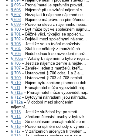
§ 694
– Nájemce nesmí provádět stavební...
§ 695
– Pronajímatel je oprávněn provád...
§ 696
– Nájemné při uzavírání nájemní s...
§ 697
– Nezaplatí-li nájemce nájemné ne...
§ 698
– Nájemce má právo na přiměřenou ...
§ 699
– Právo na slevu z nájemného nebo...
§ 700
– Byt může být ve společném nájmu...
§ 701
– Běžné věci, týkající se společn...
§ 702
– Dojde-li mezi společnými nájemc...
§ 703
– Jestliže se za trvání manželstv...
§ 704
– Stal-li se některý z manželů ná...
§ 705
– Nedohodnou-li se rozvedení manž...
§ 705a
– Vztahy k nájemnímu bytu v regis...
§ 706
– Jestliže nájemce zemře a nejde-...
§ 707
– Zemře-li jeden z manželů, kteří...
§ 708
– Ustanovení § 706 odst. 1 a 2 a ...
§ 709
– Ustanovení § 703 až 708 neplatí...
§ 710
– Nájem bytu zanikne písemnou doh...
§ 711
– Pronajímatel může vypovědět náj...
§ 711a
– Pronajímatel může vypovědět náj...
§ 712
– Bytovými náhradami jsou náhradn...
§ 712a
– V období mezi skončením
nájemní...
§ 713
– Jestliže služební byt po smrti ...
§ 714
– Zánikem členství osoby v bytové...
§ 715
– Se souhlasem pronajímatelů se m...
§ 716
– Právo na splnění dohody o výměn...
§ 717
– V zařízeních určených k trvalém...