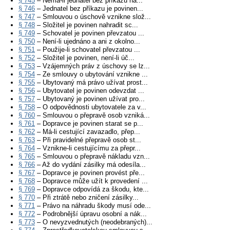
§ 745
– Nemá-li jednatel bez příkazu ná...
§ 746
– Jednatel bez příkazu je povinen...
§ 747
– Smlouvou o úschově vznikne slož...
§ 748
– Složitel je povinen nahradit sc...
§ 749
– Schovatel je povinen převzatou ...
§ 750
– Není-li ujednáno a ani z okolno...
§ 751
– Použije-li schovatel převzatou ...
§ 752
– Složitel je povinen, není-li úč...
§ 753
– Vzájemných práv z úschovy se lz...
§ 754
– Ze smlouvy o ubytování vznikne ...
§ 755
– Ubytovaný má právo užívat prost...
§ 756
– Ubytovatel je povinen odevzdat ...
§ 757
– Ubytovaný je povinen užívat pro...
§ 758
– O odpovědnosti ubytovatele za v...
§ 760
– Smlouvou o přepravě osob vzniká...
§ 761
– Dopravce je povinen starat se p...
§ 762
– Má-li cestující zavazadlo, přep...
§ 763
– Při pravidelné přepravě osob st...
§ 764
– Vznikne-li cestujícímu za přepr...
§ 765
– Smlouvou o přepravě nákladu vzn...
§ 766
– Až do vydání zásilky má odesíla...
§ 767
– Dopravce je povinen provést pře...
§ 768
– Dopravce může užít k provedení ...
§ 769
– Dopravce odpovídá za škodu, kte...
§ 770
– Při ztrátě nebo zničení zásilky...
§ 771
– Právo na náhradu škody musí ode...
§ 772
– Podrobnější úpravu osobní a nák...
§ 773
– O nevyzvednutých (neodebraných)...