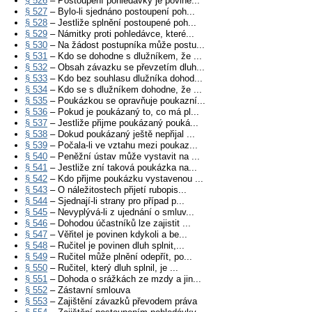
§ 526
– Postoupení pohledávky je povine...
§ 527
– Bylo-li sjednáno postoupení poh...
§ 528
– Jestliže splnění postoupené poh...
§ 529
– Námitky proti pohledávce, které...
§ 530
– Na žádost postupníka může postu...
§ 531
– Kdo se dohodne s dlužníkem, že ...
§ 532
– Obsah závazku se převzetím dluh...
§ 533
– Kdo bez souhlasu dlužníka dohod...
§ 534
– Kdo se s dlužníkem dohodne, že ...
§ 535
– Poukázkou se opravňuje poukazní...
§ 536
– Pokud je poukázaný to, co má pl...
§ 537
– Jestliže přijme poukázaný pouká...
§ 538
– Dokud poukázaný ještě nepřijal ...
§ 539
– Počala-li ve vztahu mezi poukaz...
§ 540
– Peněžní ústav může vystavit na ...
§ 541
– Jestliže zní taková poukázka na...
§ 542
– Kdo přijme poukázku vystavenou ...
§ 543
– O náležitostech přijetí rubopis...
§ 544
– Sjednají-li strany pro případ p...
§ 545
– Nevyplývá-li z ujednání o smluv...
§ 546
– Dohodou účastníků lze zajistit ...
§ 547
– Věřitel je povinen kdykoli a be...
§ 548
– Ručitel je povinen dluh splnit,...
§ 549
– Ručitel může plnění odepřít, po...
§ 550
– Ručitel, který dluh splnil, je ...
§ 551
– Dohoda o srážkách ze mzdy a jin...
§ 552
– Zástavní smlouva
§ 553
– Zajištění závazků převodem práva