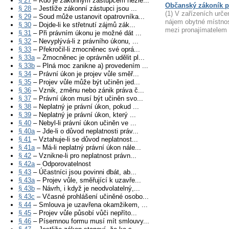
§ 27
– Kdo je zákonným zástupcem nezle...
Občanský zákoník p
§ 28
– Jestliže zákonní zástupci jsou ...
(1) V zařízeních urče
§ 29
– Soud může ustanovit opatrovníka...
nájem obytné místno
§ 30
– Dojde-li ke střetnutí zájmů zák...
mezi pronajímatelem
§ 31
– Při právním úkonu je možné dát ...
§ 32
– Nevyplývá-li z právního úkonu, ...
§ 33
– Překročil-li zmocněnec své oprá...
§ 33a
– Zmocněnec je oprávněn udělit pl...
§ 33b
– Plná moc zanikne a) provedením ...
§ 34
– Právní úkon je projev vůle směř...
§ 35
– Projev vůle může být učiněn jed...
§ 36
– Vznik, změnu nebo zánik práva č...
§ 37
– Právní úkon musí být učiněn svo...
§ 38
– Neplatný je právní úkon, pokud ...
§ 39
– Neplatný je právní úkon, který ...
§ 40
– Nebyl-li právní úkon učiněn ve ...
§ 40a
– Jde-li o důvod neplatnosti práv...
§ 41
– Vztahuje-li se důvod neplatnost...
§ 41a
– Má-li neplatný právní úkon nále...
§ 42
– Vznikne-li pro neplatnost právn...
§ 42a
– Odporovatelnost
§ 43
– Účastníci jsou povinni dbát, ab...
§ 43a
– Projev vůle, směřující k uzavře...
§ 43b
– Návrh, i když je neodvolatelný,...
§ 43c
– Včasné prohlášení učiněné osobo...
§ 44
– Smlouva je uzavřena okamžikem, ...
§ 45
– Projev vůle působí vůči nepříto...
§ 46
– Písemnou formu musí mít smlouvy...