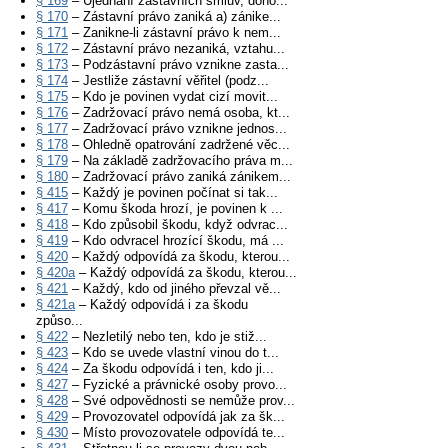
§ 169
– Ujednání zástavních smluv, doho...
§ 170
– Zástavní právo zaniká a) zánike...
§ 171
– Zanikne-li zástavní právo k nem...
§ 172
– Zástavní právo nezaniká, vztahu...
§ 173
– Podzástavní právo vznikne zasta...
§ 174
– Jestliže zástavní věřitel (podz...
§ 175
– Kdo je povinen vydat cizí movit...
§ 176
– Zadržovací právo nemá osoba, kt...
§ 177
– Zadržovací právo vznikne jednos...
§ 178
– Ohledně opatrování zadržené věc...
§ 179
– Na základě zadržovacího práva m...
§ 180
– Zadržovací právo zaniká zánikem...
§ 415
– Každý je povinen počínat si tak...
§ 417
– Komu škoda hrozí, je povinen k ...
§ 418
– Kdo způsobil škodu, když odvrac...
§ 419
– Kdo odvracel hrozící škodu, má ...
§ 420
– Každý odpovídá za škodu, kterou...
§ 420a
– Každý odpovídá za škodu, kterou...
§ 421
– Každý, kdo od jiného převzal vě...
§ 421a
– Každý odpovídá i za škodu
způso...
§ 422
– Nezletilý nebo ten, kdo je stiž...
§ 423
– Kdo se uvede vlastní vinou do t...
§ 424
– Za škodu odpovídá i ten, kdo ji...
§ 427
– Fyzické a právnické osoby provo...
§ 428
– Své odpovědnosti se nemůže prov...
§ 429
– Provozovatel odpovídá jak za šk...
§ 430
– Místo provozovatele odpovídá te...