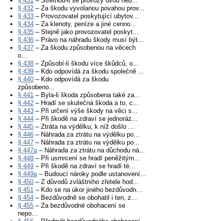
§ 431
– Střetnou-li se provozy dvou neb...
§ 432
– Za škodu vyvolanou povahou prov...
§ 433
– Provozovatel poskytující ubytov...
§ 434
– Za klenoty, peníze a jiné cenno...
§ 435
– Stejně jako provozovatel poskyt...
§ 436
– Právo na náhradu škody musí být...
§ 437
– Za škodu způsobenou na věcech
o...
§ 438
– Způsobí-li škodu více škůdců, o...
§ 439
– Kdo odpovídá za škodu společně ...
§ 440
– Kdo odpovídá za škodu
způsobeno...
§ 441
– Byla-li škoda způsobena také za...
§ 442
– Hradí se skutečná škoda a to, c...
§ 443
– Při určení výše škody na věci s...
§ 444
– Při škodě na zdraví se jednoráz...
§ 445
– Ztráta na výdělku, k níž došlo ...
§ 446
– Náhrada za ztrátu na výdělku po...
§ 447
– Náhrada za ztrátu na výdělku po...
§ 447a
– Náhrada za ztrátu na důchodu ná...
§ 448
– Při usmrcení se hradí peněžitým...
§ 449
– Při škodě na zdraví se hradí té...
§ 449a
– Budoucí nároky podle ustanovení...
§ 450
– Z důvodů zvláštního zřetele hod...
§ 451
– Kdo se na úkor jiného bezdůvodn...
§ 454
– Bezdůvodně se obohatil i ten, z...
§ 455
– Za bezdůvodné obohacení se
nepo...