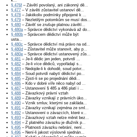
k...
§ 476f
– Závětí povolaný, ani zákonný dě...
§ 477
– V závěti zůstavitel ustanoví dě...
§ 478
– Jakékoliv podmínky připojené k ...
§ 479
– Nezletilým potomkům se musí dos...
§ 480
– Závěť se zrušuje platnou závětí...
§ 480a
– Správce dědictví vykonává až do...
§ 480b
– Správcem dědictví může být
usta...
§ 480c
– Správce dědictví má právo na od...
§ 480d
– Zůstavitel může stanovit, aby p...
§ 480e
– Správce dědictví ustanovený zůs...
§ 481
– Je-li dědic jen jeden, potvrdí ...
§ 482
– Je-li více dědiců, vypořádají s...
§ 483
– Nedojde-li k dohodě, soud potvr...
§ 484
– Soud potvrdí nabytí dědictví po...
§ 485
– Zjistí-li se po projednání dědi...
§ 486
– Kdo v dobré víře něco nabyl od ...
§ 487
– Ustanovení § 485 a 486 platí i ...
§ 488
– Závazkový právní vztah
§ 489
– Závazky vznikají z právních úko...
§ 490
– Vznik smluv, kterými se zakláda...
§ 491
– Závazky vznikají zejména ze sml...
§ 492
– Ustanovení o závazcích, které v...
§ 493
– Závazkový vztah nelze měnit bez...
§ 494
– Z platného závazku je dlužník p...
§ 495
– Platnosti závazku nebrání, není...
§ 496
– Není-li jakost výslovně sjednán...