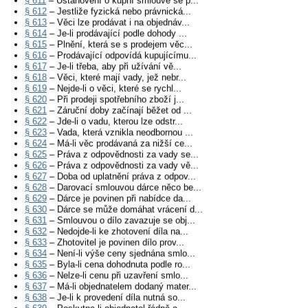
§ 611
– Ustanovení o kupní smlouvě se p...
§ 612
– Jestliže fyzická nebo právnická...
§ 613
– Věci lze prodávat i na objednáv...
§ 614
– Je-li prodávající podle dohody ...
§ 615
– Plnění, která se s prodejem věc...
§ 616
– Prodávající odpovídá kupujícímu...
§ 617
– Je-li třeba, aby při užívání vě...
§ 618
– Věci, které mají vady, jež nebr...
§ 619
– Nejde-li o věci, které se rychl...
§ 620
– Při prodeji spotřebního zboží j...
§ 621
– Záruční doby začínají běžet od ...
§ 622
– Jde-li o vadu, kterou lze odstr...
§ 623
– Vada, která vznikla neodbornou ...
§ 624
– Má-li věc prodávaná za nižší ce...
§ 625
– Práva z odpovědnosti za vady se...
§ 626
– Práva z odpovědnosti za vady vě...
§ 627
– Doba od uplatnění práva z odpov...
§ 628
– Darovací smlouvou dárce něco be...
§ 629
– Dárce je povinen při nabídce da...
§ 630
– Dárce se může domáhat vrácení d...
§ 631
– Smlouvou o dílo zavazuje se obj...
§ 632
– Nedojde-li ke zhotovení díla na...
§ 633
– Zhotovitel je povinen dílo prov...
§ 634
– Není-li výše ceny sjednána smlo...
§ 635
– Byla-li cena dohodnuta podle ro...
§ 636
– Nelze-li cenu při uzavření smlo...
§ 637
– Má-li objednatelem dodaný mater...
§ 638
– Je-li k provedení díla nutná so...