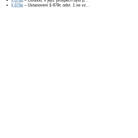
§ 879d
– Osobou, v jejíž prospěch bylo p...
§ 879e
– Ustanovení § 879c odst. 1 se vz...