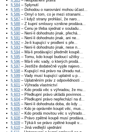
§ 583
– Neuplatnění práva
§ 584
– Splynutí
§ 585
– Dohodou o narovnání mohou účast...
§ 586
– Omyl o tom, co je mezi stranami...
§ 587
– I když strany prohlásí, že naro...
§ 588
– Z kupní smlouvy vznikne prodáva...
§ 589
– Cenu je třeba sjednat v souladu...
§ 590
– Není-li dohodnuto jinak, přechá...
§ 591
– Není-li dohodnuto jinak, ani ne...
§ 592
– Je-li kupující v prodlení s pře...
§ 593
– Není-li dohodnuto jinak, nese n...
§ 594
– Má-li prodávající předmět koupě...
§ 595
– Tomu, kdo koupí budoucí užitky ...
§ 596
– Má-li věc vady, o kterých prodá...
§ 597
– Jestliže dodatečně vyjde najevo...
§ 598
– Kupující má právo na úhradu nut...
§ 599
– Vady musí kupující uplatnit u p...
§ 600
– Uplatněním práv z odpovědnosti ...
§ 601
– Výhrada vlastnictví
§ 602
– Kdo prodá věc s výhradou, že mu...
§ 603
– Předkupní právo ukládá povinnos...
§ 604
– Předkupní právo nepřechází na d...
§ 605
– Není-li dohodnuta doba, do kdy ...
§ 606
– Kdo je oprávněn koupit věc, mus...
§ 607
– Kdo prodá movitou věc s výhrado...
§ 608
– Právo zpětné koupě musí prodáva...
§ 609
– Týká-li se právo zpětné koupě v...
§ 610
– Jiná vedlejší ujednání