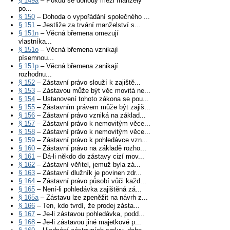
§ 149a
– Pokud se dohody mezi manžely
po...
§ 150
– Dohoda o vypořádání společného ...
§ 151
– Jestliže za trvání manželství s...
§ 151n
– Věcná břemena omezují
vlastníka...
§ 151o
– Věcná břemena vznikají
písemnou...
§ 151p
– Věcná břemena zanikají
rozhodnu...
§ 152
– Zástavní právo slouží k zajiště...
§ 153
– Zástavou může být věc movitá ne...
§ 154
– Ustanovení tohoto zákona se pou...
§ 155
– Zástavním právem může být zajiš...
§ 156
– Zástavní právo vzniká na základ...
§ 157
– Zástavní právo k nemovitým věce...
§ 158
– Zástavní právo k nemovitým věce...
§ 159
– Zástavní právo k pohledávce vzn...
§ 160
– Zástavní právo na základě rozho...
§ 161
– Dá-li někdo do zástavy cizí mov...
§ 162
– Zástavní věřitel, jemuž byla zá...
§ 163
– Zástavní dlužník je povinen zdr...
§ 164
– Zástavní právo působí vůči každ...
§ 165
– Není-li pohledávka zajištěná zá...
§ 165a
– Zástavu lze zpeněžit na návrh z...
§ 166
– Ten, kdo tvrdí, že prodej zásta...
§ 167
– Je-li zástavou pohledávka, podd...
§ 168
– Je-li zástavou jiné majetkové p...