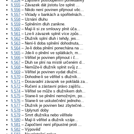
§ 554
– Zajištění postoupením pohledávky
§ 555
– Závazek dát jistotu lze splnit ...
§ 556
– Nikdo není povinen přijmout věc...
§ 557
– Vklady v bankách a spořitelnách...
§ 558
– Uznání dluhu
§ 559
– Splněním dluh zanikne.
§ 560
– Mají-li si ze smlouvy plnit úča...
§ 561
– Lze-li závazek splnit více způs...
§ 562
– Dlužník splní dluh i tehdy, jes...
§ 563
– Není-li doba splnění dohodnuta,...
§ 564
– Je-li doba plnění ponechána na ...
§ 565
– Jde-li o plnění ve splátkách, m...
§ 566
– Věřitel je povinen přijmout i č...
§ 567
– Dluh se plní na místě určeném d...
§ 568
– Nemůže-li dlužník splnit svůj z...
§ 569
– Věřitel je povinen vydat dlužní...
§ 570
– Dohodne-li se věřitel s dlužník...
§ 571
– Dosavadní závazek se pokládá za...
§ 572
– Ručení a zástavní právo zajišťu...
§ 574
– Věřitel se může s dlužníkem doh...
§ 575
– Stane-li se plnění nemožným, po...
§ 576
– Stane-li se uskutečnění jednoho...
§ 577
– Dlužník je povinen bez zbytečné...
§ 578
– Uplynutí doby
§ 579
– Smrt dlužníka nebo věřitele
§ 580
– Mají-li věřitel a dlužník vzáje...
§ 581
– Započtení není přípustné proti ...
§ 582
– Výpověď