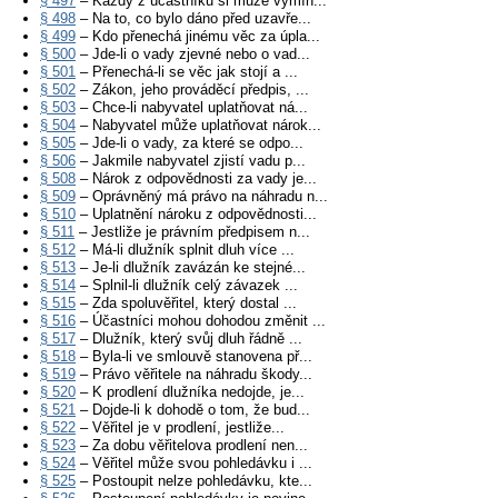
§ 497
– Každý z účastníků si může vymín...
§ 498
– Na to, co bylo dáno před uzavře...
§ 499
– Kdo přenechá jinému věc za úpla...
§ 500
– Jde-li o vady zjevné nebo o vad...
§ 501
– Přenechá-li se věc jak stojí a ...
§ 502
– Zákon, jeho prováděcí předpis, ...
§ 503
– Chce-li nabyvatel uplatňovat ná...
§ 504
– Nabyvatel může uplatňovat nárok...
§ 505
– Jde-li o vady, za které se odpo...
§ 506
– Jakmile nabyvatel zjistí vadu p...
§ 508
– Nárok z odpovědnosti za vady je...
§ 509
– Oprávněný má právo na náhradu n...
§ 510
– Uplatnění nároku z odpovědnosti...
§ 511
– Jestliže je právním předpisem n...
§ 512
– Má-li dlužník splnit dluh více ...
§ 513
– Je-li dlužník zavázán ke stejné...
§ 514
– Splnil-li dlužník celý závazek ...
§ 515
– Zda spoluvěřitel, který dostal ...
§ 516
– Účastníci mohou dohodou změnit ...
§ 517
– Dlužník, který svůj dluh řádně ...
§ 518
– Byla-li ve smlouvě stanovena př...
§ 519
– Právo věřitele na náhradu škody...
§ 520
– K prodlení dlužníka nedojde, je...
§ 521
– Dojde-li k dohodě o tom, že bud...
§ 522
– Věřitel je v prodlení, jestliže...
§ 523
– Za dobu věřitelova prodlení nen...
§ 524
– Věřitel může svou pohledávku i ...
§ 525
– Postoupit nelze pohledávku, kte...