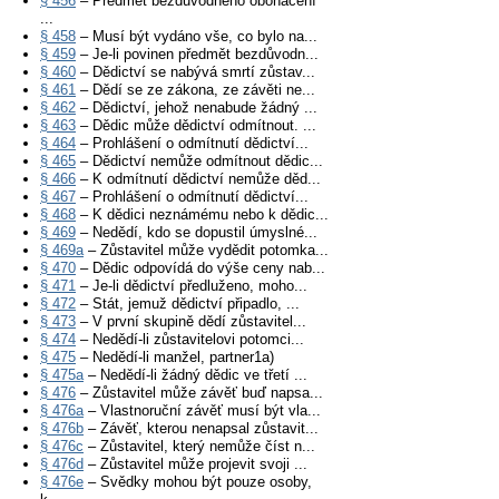
§ 456
– Předmět bezdůvodného obohacení
...
§ 458
– Musí být vydáno vše, co bylo na...
§ 459
– Je-li povinen předmět bezdůvodn...
§ 460
– Dědictví se nabývá smrtí zůstav...
§ 461
– Dědí se ze zákona, ze závěti ne...
§ 462
– Dědictví, jehož nenabude žádný ...
§ 463
– Dědic může dědictví odmítnout. ...
§ 464
– Prohlášení o odmítnutí dědictví...
§ 465
– Dědictví nemůže odmítnout dědic...
§ 466
– K odmítnutí dědictví nemůže děd...
§ 467
– Prohlášení o odmítnutí dědictví...
§ 468
– K dědici neznámému nebo k dědic...
§ 469
– Nedědí, kdo se dopustil úmyslné...
§ 469a
– Zůstavitel může vydědit potomka...
§ 470
– Dědic odpovídá do výše ceny nab...
§ 471
– Je-li dědictví předluženo, moho...
§ 472
– Stát, jemuž dědictví připadlo, ...
§ 473
– V první skupině dědí zůstavitel...
§ 474
– Nedědí-li zůstavitelovi potomci...
§ 475
– Nedědí-li manžel, partner1a)
§ 475a
– Nedědí-li žádný dědic ve třetí ...
§ 476
– Zůstavitel může závěť buď napsa...
§ 476a
– Vlastnoruční závěť musí být vla...
§ 476b
– Závěť, kterou nenapsal zůstavit...
§ 476c
– Zůstavitel, který nemůže číst n...
§ 476d
– Zůstavitel může projevit svoji ...
§ 476e
– Svědky mohou být pouze osoby,