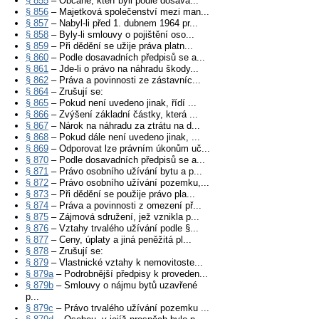
§ 855
– Občané, kteří byli podle dosava...
§ 856
– Majetková společenství mezi man...
§ 857
– Nabyl-li před 1. dubnem 1964 pr...
§ 858
– Byly-li smlouvy o pojištění oso...
§ 859
– Při dědění se užije práva platn...
§ 860
– Podle dosavadních předpisů se a...
§ 861
– Jde-li o právo na náhradu škody...
§ 862
– Práva a povinnosti ze zástavníc...
§ 864
– Zrušují se:
§ 865
– Pokud není uvedeno jinak, řídí ...
§ 866
– Zvýšení základní částky, která ...
§ 867
– Nárok na náhradu za ztrátu na d...
§ 868
– Pokud dále není uvedeno jinak, ...
§ 869
– Odporovat lze právním úkonům uč...
§ 870
– Podle dosavadních předpisů se a...
§ 871
– Právo osobního užívání bytu a p...
§ 872
– Právo osobního užívání pozemku,...
§ 873
– Při dědění se použije právo pla...
§ 874
– Práva a povinnosti z omezení př...
§ 875
– Zájmová sdružení, jež vznikla p...
§ 876
– Vztahy trvalého užívání podle §...
§ 877
– Ceny, úplaty a jiná peněžitá pl...
§ 878
– Zrušují se:
§ 879
– Vlastnické vztahy k nemovitoste...
§ 879a
– Podrobnější předpisy k proveden...
§ 879b
– Smlouvy o nájmu bytů uzavřené
p...
§ 879c
– Právo trvalého užívání pozemku ...