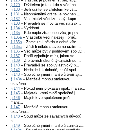
§ 128
– Vlastník je povinen strpět, aby...
§ 129
– Držitelem je ten, kdo s věcí na...
§ 130
– Je-li držitel se zřetelem ke vš...
§ 131
– Neoprávněný držitel je povinen ...
§ 132
– Vlastnictví věci lze nabýt kupn...
§ 133
– Převádí-li se movitá věc na zák...
§ 134
– Vydržení
§ 135
– Kdo najde ztracenou věc, je pov...
§ 135a
– Vlastníku věci náležejí i přírů...
§ 135b
– Zpracuje-li někdo v dobré víře ...
§ 135c
– Zřídí-li někdo stavbu na cizím ...
§ 136
– Věc může být v podílovém spoluv...
§ 137
– Podíl vyjadřuje míru, jakou se ...
§ 139
– Z právních úkonů týkajících se ...
§ 140
– Převádí-li se spoluvlastnický p...
§ 142
– Nedojde-li k dohodě, zruší spol...
§ 143
– Společné jmění manželů tvoří a)...
§ 143a
– Manželé mohou smlouvou
uzavřeno...
§ 144
– Pokud není prokázán opak, má se...
§ 145
– Majetek, který tvoří společné j...
§ 146
– Majetek ve společném jmění
manž...
§ 147
– Manželé mohou smlouvou
uzavřeno...
§ 148
– Soud může ze závažných důvodů
n...
§ 149
– Společné jmění manželů zaniká z...