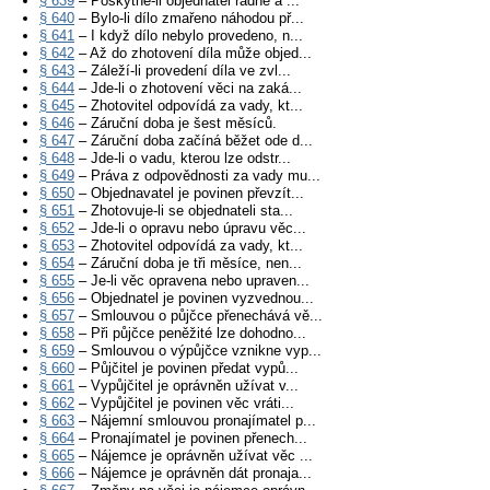
§ 639
– Poskytne-li objednatel řádně a ...
§ 640
– Bylo-li dílo zmařeno náhodou př...
§ 641
– I když dílo nebylo provedeno, n...
§ 642
– Až do zhotovení díla může objed...
§ 643
– Záleží-li provedení díla ve zvl...
§ 644
– Jde-li o zhotovení věci na zaká...
§ 645
– Zhotovitel odpovídá za vady, kt...
§ 646
– Záruční doba je šest měsíců.
§ 647
– Záruční doba začíná běžet ode d...
§ 648
– Jde-li o vadu, kterou lze odstr...
§ 649
– Práva z odpovědnosti za vady mu...
§ 650
– Objednavatel je povinen převzít...
§ 651
– Zhotovuje-li se objednateli sta...
§ 652
– Jde-li o opravu nebo úpravu věc...
§ 653
– Zhotovitel odpovídá za vady, kt...
§ 654
– Záruční doba je tři měsíce, nen...
§ 655
– Je-li věc opravena nebo upraven...
§ 656
– Objednatel je povinen vyzvednou...
§ 657
– Smlouvou o půjčce přenechává vě...
§ 658
– Při půjčce peněžité lze dohodno...
§ 659
– Smlouvou o výpůjčce vznikne vyp...
§ 660
– Půjčitel je povinen předat vypů...
§ 661
– Vypůjčitel je oprávněn užívat v...
§ 662
– Vypůjčitel je povinen věc vráti...
§ 663
– Nájemní smlouvou pronajímatel p...
§ 664
– Pronajímatel je povinen přenech...
§ 665
– Nájemce je oprávněn užívat věc ...
§ 666
– Nájemce je oprávněn dát pronaja...