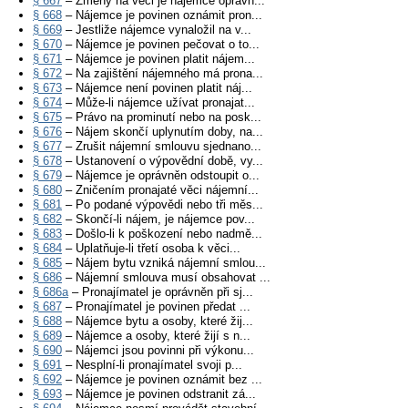
§ 667
– Změny na věci je nájemce oprávn...
§ 668
– Nájemce je povinen oznámit pron...
§ 669
– Jestliže nájemce vynaložil na v...
§ 670
– Nájemce je povinen pečovat o to...
§ 671
– Nájemce je povinen platit nájem...
§ 672
– Na zajištění nájemného má prona...
§ 673
– Nájemce není povinen platit náj...
§ 674
– Může-li nájemce užívat pronajat...
§ 675
– Právo na prominutí nebo na posk...
§ 676
– Nájem skončí uplynutím doby, na...
§ 677
– Zrušit nájemní smlouvu sjednano...
§ 678
– Ustanovení o výpovědní době, vy...
§ 679
– Nájemce je oprávněn odstoupit o...
§ 680
– Zničením pronajaté věci nájemní...
§ 681
– Po podané výpovědi nebo tři měs...
§ 682
– Skončí-li nájem, je nájemce pov...
§ 683
– Došlo-li k poškození nebo nadmě...
§ 684
– Uplatňuje-li třetí osoba k věci...
§ 685
– Nájem bytu vzniká nájemní smlou...
§ 686
– Nájemní smlouva musí obsahovat ...
§ 686a
– Pronajímatel je oprávněn při sj...
§ 687
– Pronajímatel je povinen předat ...
§ 688
– Nájemce bytu a osoby, které žij...
§ 689
– Nájemce a osoby, které žijí s n...
§ 690
– Nájemci jsou povinni při výkonu...
§ 691
– Nesplní-li pronajímatel svoji p...
§ 692
– Nájemce je povinen oznámit bez ...
§ 693
– Nájemce je povinen odstranit zá...