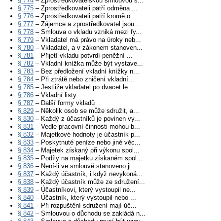
§ 774
– Zprostředkovatelskou smlouvou s...
§ 775
– Zprostředkovateli patří odměna ...
§ 776
– Zprostředkovateli patří kromě o...
§ 777
– Zájemce a zprostředkovatel jsou...
§ 778
– Smlouva o vkladu vzniká mezi fy...
§ 779
– Vkladatel má právo na úroky neb...
§ 780
– Vkladatel, a v zákonem stanoven...
§ 781
– Přijetí vkladu potvrdí peněžní ...
§ 782
– Vkladní knížka může být vystave...
§ 783
– Bez předložení vkladní knížky n...
§ 784
– Při ztrátě nebo zničení vkladní...
§ 785
– Jestliže vkladatel po dvacet le...
§ 786
– Vkladní listy
§ 787
– Další formy vkladů
§ 829
– Několik osob se může sdružit, a...
§ 830
– Každý z účastníků je povinen vy...
§ 831
– Vedle pracovní činnosti mohou b...
§ 832
– Majetkové hodnoty je účastník p...
§ 833
– Poskytnuté peníze nebo jiné věc...
§ 834
– Majetek získaný při výkonu spol...
§ 835
– Podíly na majetku získaném spol...
§ 836
– Není-li ve smlouvě stanoveno ji...
§ 837
– Každý účastník, i když nevykoná...
§ 838
– Každý účastník může ze sdružení...
§ 839
– Účastníkovi, který vystoupil ne...
§ 840
– Účastník, který vystoupil nebo ...
§ 841
– Při rozpuštění sdružení mají úč...
§ 842
– Smlouvou o důchodu se zakládá n...