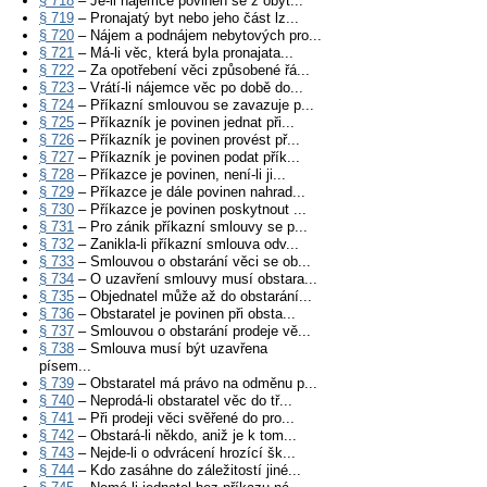
§ 718
– Je-li nájemce povinen se z obyt...
§ 719
– Pronajatý byt nebo jeho část lz...
§ 720
– Nájem a podnájem nebytových pro...
§ 721
– Má-li věc, která byla pronajata...
§ 722
– Za opotřebení věci způsobené řá...
§ 723
– Vrátí-li nájemce věc po době do...
§ 724
– Příkazní smlouvou se zavazuje p...
§ 725
– Příkazník je povinen jednat při...
§ 726
– Příkazník je povinen provést př...
§ 727
– Příkazník je povinen podat přík...
§ 728
– Příkazce je povinen, není-li ji...
§ 729
– Příkazce je dále povinen nahrad...
§ 730
– Příkazce je povinen poskytnout ...
§ 731
– Pro zánik příkazní smlouvy se p...
§ 732
– Zanikla-li příkazní smlouva odv...
§ 733
– Smlouvou o obstarání věci se ob...
§ 734
– O uzavření smlouvy musí obstara...
§ 735
– Objednatel může až do obstarání...
§ 736
– Obstaratel je povinen při obsta...
§ 737
– Smlouvou o obstarání prodeje vě...
§ 738
– Smlouva musí být uzavřena
písem...
§ 739
– Obstaratel má právo na odměnu p...
§ 740
– Neprodá-li obstaratel věc do tř...
§ 741
– Při prodeji věci svěřené do pro...
§ 742
– Obstará-li někdo, aniž je k tom...
§ 743
– Nejde-li o odvrácení hrozící šk...
§ 744
– Kdo zasáhne do záležitostí jiné...