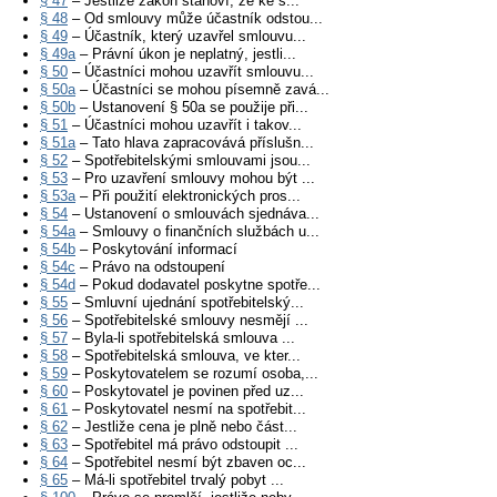
§ 47
– Jestliže zákon stanoví, že ke s...
§ 48
– Od smlouvy může účastník odstou...
§ 49
– Účastník, který uzavřel smlouvu...
§ 49a
– Právní úkon je neplatný, jestli...
§ 50
– Účastníci mohou uzavřít smlouvu...
§ 50a
– Účastníci se mohou písemně zavá...
§ 50b
– Ustanovení § 50a se použije při...
§ 51
– Účastníci mohou uzavřít i takov...
§ 51a
– Tato hlava zapracovává příslušn...
§ 52
– Spotřebitelskými smlouvami jsou...
§ 53
– Pro uzavření smlouvy mohou být ...
§ 53a
– Při použití elektronických pros...
§ 54
– Ustanovení o smlouvách sjednáva...
§ 54a
– Smlouvy o finančních službách u...
§ 54b
– Poskytování informací
§ 54c
– Právo na odstoupení
§ 54d
– Pokud dodavatel poskytne spotře...
§ 55
– Smluvní ujednání spotřebitelský...
§ 56
– Spotřebitelské smlouvy nesmějí ...
§ 57
– Byla-li spotřebitelská smlouva ...
§ 58
– Spotřebitelská smlouva, ve kter...
§ 59
– Poskytovatelem se rozumí osoba,...
§ 60
– Poskytovatel je povinen před uz...
§ 61
– Poskytovatel nesmí na spotřebit...
§ 62
– Jestliže cena je plně nebo část...
§ 63
– Spotřebitel má právo odstoupit ...
§ 64
– Spotřebitel nesmí být zbaven oc...
§ 65
– Má-li spotřebitel trvalý pobyt ...