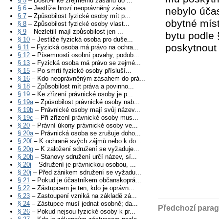
§ 5
– Došlo-li ke zřejmému zásahu do ...
§ 6
– Jestliže hrozí neoprávněný zása...
nebylo úča
§ 7
– Způsobilost fyzické osoby mít p...
obytné míst
§ 8
– Způsobilost fyzické osoby vlast...
§ 9
– Nezletilí mají způsobilost jen ...
bytu podle §
§ 10
– Jestliže fyzická osoba pro duše...
poskytnout 
§ 11
– Fyzická osoba má právo na ochra...
§ 12
– Písemnosti osobní povahy, podob...
§ 13
– Fyzická osoba má právo se zejmé...
§ 15
– Po smrti fyzické osoby přísluší...
§ 16
– Kdo neoprávněným zásahem do prá...
§ 18
– Způsobilost mít práva a povinno...
§ 19
– Ke zřízení právnické osoby je p...
§ 19a
– Způsobilost právnické osoby nab...
§ 19b
– Právnické osoby mají svůj název...
§ 19c
– Při zřízení právnické osoby mus...
§ 20
– Právní úkony právnické osoby ve...
§ 20a
– Právnická osoba se zrušuje doho...
§ 20f
– K ochraně svých zájmů nebo k do...
§ 20g
– K založení sdružení se vyžaduje...
§ 20h
– Stanovy sdružení určí název, sí...
§ 20i
– Sdružení je právnickou osobou, ...
§ 20j
– Před zánikem sdružení se vyžadu...
§ 21
– Pokud je účastníkem občanskoprá...
§ 22
– Zástupcem je ten, kdo je oprávn...
§ 23
– Zastoupení vzniká na základě zá...
§ 24
– Zástupce musí jednat osobně; da...
Předchozí parag
§ 26
– Pokud nejsou fyzické osoby k pr...