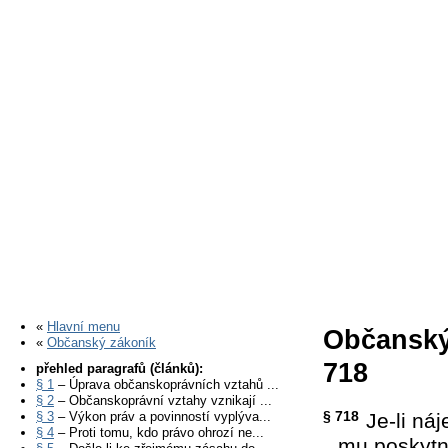
«
Hlavní menu
Občanský
«
Občanský zákoník
718
přehled paragrafů (článků):
§ 1
– Úprava občanskoprávních vztahů ...
§ 2
– Občanskoprávní vztahy vznikají ...
§ 718
§ 3
– Výkon práv a povinností vyplýva...
Je-li ná
§ 4
– Proti tomu, kdo právo ohrozí ne...
mu poskytn