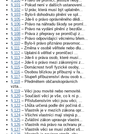
§ 100
– Právo se promlčí, jestliže neby...
§ 101
– Pokud není v dalších ustanovení...
§ 102
– U práv, která musí být uplatněn...
§ 103
– Bylo-li dohodnuto plnění ve spl...
§ 105
– Jde-li o právo oprávněného dědi...
§ 106
– Právo na náhradu škody se proml...
§ 107
– Právo na vydání plnění z bezdův...
§ 108
– Práva z přepravy se promlčují z...
§ 109
– Právo odpovídající věcnému břem...
§ 110
– Bylo-li právo přiznáno pravomoc...
§ 111
– Změna v osobě věřitele nebo dlu...
§ 112
– Uplatní-li věřitel v promlčecí ...
§ 113
– Jde-li o práva osob, které musí...
§ 114
– Jde-li o právo mezi zákonnými z...
§ 115
– Domácnost tvoří fyzické osoby, ...
§ 116
– Osobou blízkou je příbuzný v řa...
§ 117
– Stupeň příbuzenství dvou osob s...
§ 118
– Předmětem občanskoprávních
vzta...
§ 119
– Věci jsou movité nebo nemovité.
§ 120
– Součástí věcí je vše, co k ní p...
§ 121
– Příslušenstvím věci jsou věci, ...
§ 122
– Lhůta určená podle dní počíná d...
§ 123
– Vlastník je v mezích zákona opr...
§ 124
– Všichni vlastníci mají stejná p...
§ 125
– Zvláštní zákon upravuje vlastni...
§ 126
– Vlastník má právo na ochranu pr...
§ 127
– Vlastník věci se musí zdržet vš...