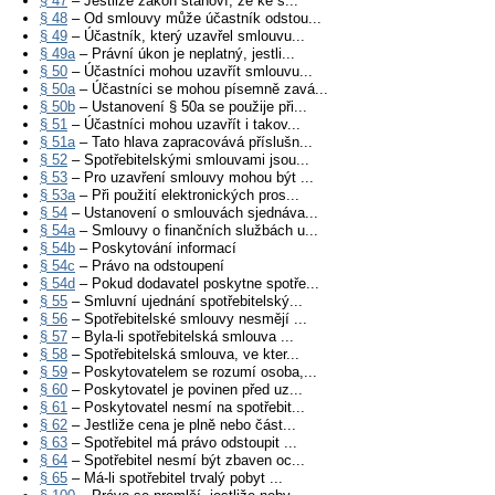
§ 47
– Jestliže zákon stanoví, že ke s...
§ 48
– Od smlouvy může účastník odstou...
§ 49
– Účastník, který uzavřel smlouvu...
§ 49a
– Právní úkon je neplatný, jestli...
§ 50
– Účastníci mohou uzavřít smlouvu...
§ 50a
– Účastníci se mohou písemně zavá...
§ 50b
– Ustanovení § 50a se použije při...
§ 51
– Účastníci mohou uzavřít i takov...
§ 51a
– Tato hlava zapracovává příslušn...
§ 52
– Spotřebitelskými smlouvami jsou...
§ 53
– Pro uzavření smlouvy mohou být ...
§ 53a
– Při použití elektronických pros...
§ 54
– Ustanovení o smlouvách sjednáva...
§ 54a
– Smlouvy o finančních službách u...
§ 54b
– Poskytování informací
§ 54c
– Právo na odstoupení
§ 54d
– Pokud dodavatel poskytne spotře...
§ 55
– Smluvní ujednání spotřebitelský...
§ 56
– Spotřebitelské smlouvy nesmějí ...
§ 57
– Byla-li spotřebitelská smlouva ...
§ 58
– Spotřebitelská smlouva, ve kter...
§ 59
– Poskytovatelem se rozumí osoba,...
§ 60
– Poskytovatel je povinen před uz...
§ 61
– Poskytovatel nesmí na spotřebit...
§ 62
– Jestliže cena je plně nebo část...
§ 63
– Spotřebitel má právo odstoupit ...
§ 64
– Spotřebitel nesmí být zbaven oc...
§ 65
– Má-li spotřebitel trvalý pobyt ...