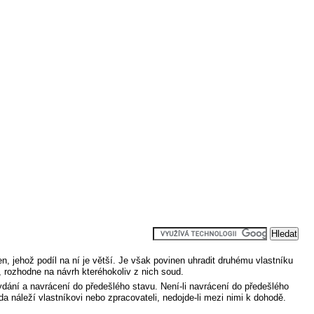
n, jehož podíl na ní je větší. Je však povinen uhradit druhému vlastníku
, rozhodne na návrh kteréhokoliv z nich soud.
ydání a navrácení do předešlého stavu. Není-li navrácení do předešlého
a náleží vlastníkovi nebo zpracovateli, nedojde-li mezi nimi k dohodě.