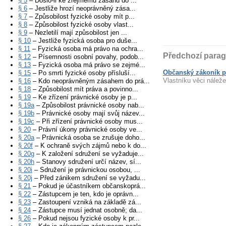
§ 5
– Došlo-li ke zřejmému zásahu do ...
§ 6
– Jestliže hrozí neoprávněný zása...
§ 7
– Způsobilost fyzické osoby mít p...
§ 8
– Způsobilost fyzické osoby vlast...
§ 9
– Nezletilí mají způsobilost jen ...
§ 10
– Jestliže fyzická osoba pro duše...
§ 11
– Fyzická osoba má právo na ochra...
Předchozí parag
§ 12
– Písemnosti osobní povahy, podob...
§ 13
– Fyzická osoba má právo se zejmé...
Občanský zákoník p
§ 15
– Po smrti fyzické osoby přísluší...
Vlastníku věci náležej
§ 16
– Kdo neoprávněným zásahem do prá...
§ 18
– Způsobilost mít práva a povinno...
§ 19
– Ke zřízení právnické osoby je p...
§ 19a
– Způsobilost právnické osoby nab...
§ 19b
– Právnické osoby mají svůj název...
§ 19c
– Při zřízení právnické osoby mus...
§ 20
– Právní úkony právnické osoby ve...
§ 20a
– Právnická osoba se zrušuje doho...
§ 20f
– K ochraně svých zájmů nebo k do...
§ 20g
– K založení sdružení se vyžaduje...
§ 20h
– Stanovy sdružení určí název, sí...
§ 20i
– Sdružení je právnickou osobou, ...
§ 20j
– Před zánikem sdružení se vyžadu...
§ 21
– Pokud je účastníkem občanskoprá...
§ 22
– Zástupcem je ten, kdo je oprávn...
§ 23
– Zastoupení vzniká na základě zá...
§ 24
– Zástupce musí jednat osobně; da...
§ 26
– Pokud nejsou fyzické osoby k pr...