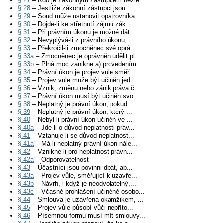
§ 27
– Kdo je zákonným zástupcem nezle...
§ 28
– Jestliže zákonní zástupci jsou ...
§ 29
– Soud může ustanovit opatrovníka...
§ 30
– Dojde-li ke střetnutí zájmů zák...
§ 31
– Při právním úkonu je možné dát ...
§ 32
– Nevyplývá-li z právního úkonu, ...
§ 33
– Překročil-li zmocněnec své oprá...
§ 33a
– Zmocněnec je oprávněn udělit pl...
§ 33b
– Plná moc zanikne a) provedením ...
§ 34
– Právní úkon je projev vůle směř...
§ 35
– Projev vůle může být učiněn jed...
§ 36
– Vznik, změnu nebo zánik práva č...
§ 37
– Právní úkon musí být učiněn svo...
§ 38
– Neplatný je právní úkon, pokud ...
§ 39
– Neplatný je právní úkon, který ...
§ 40
– Nebyl-li právní úkon učiněn ve ...
§ 40a
– Jde-li o důvod neplatnosti práv...
§ 41
– Vztahuje-li se důvod neplatnost...
§ 41a
– Má-li neplatný právní úkon nále...
§ 42
– Vznikne-li pro neplatnost právn...
§ 42a
– Odporovatelnost
§ 43
– Účastníci jsou povinni dbát, ab...
§ 43a
– Projev vůle, směřující k uzavře...
§ 43b
– Návrh, i když je neodvolatelný,...
§ 43c
– Včasné prohlášení učiněné osobo...
§ 44
– Smlouva je uzavřena okamžikem, ...
§ 45
– Projev vůle působí vůči nepříto...
§ 46
– Písemnou formu musí mít smlouvy...