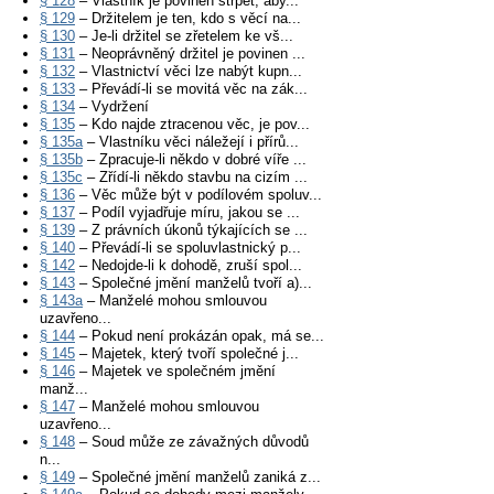
§ 128
– Vlastník je povinen strpět, aby...
§ 129
– Držitelem je ten, kdo s věcí na...
§ 130
– Je-li držitel se zřetelem ke vš...
§ 131
– Neoprávněný držitel je povinen ...
§ 132
– Vlastnictví věci lze nabýt kupn...
§ 133
– Převádí-li se movitá věc na zák...
§ 134
– Vydržení
§ 135
– Kdo najde ztracenou věc, je pov...
§ 135a
– Vlastníku věci náležejí i přírů...
§ 135b
– Zpracuje-li někdo v dobré víře ...
§ 135c
– Zřídí-li někdo stavbu na cizím ...
§ 136
– Věc může být v podílovém spoluv...
§ 137
– Podíl vyjadřuje míru, jakou se ...
§ 139
– Z právních úkonů týkajících se ...
§ 140
– Převádí-li se spoluvlastnický p...
§ 142
– Nedojde-li k dohodě, zruší spol...
§ 143
– Společné jmění manželů tvoří a)...
§ 143a
– Manželé mohou smlouvou
uzavřeno...
§ 144
– Pokud není prokázán opak, má se...
§ 145
– Majetek, který tvoří společné j...
§ 146
– Majetek ve společném jmění
manž...
§ 147
– Manželé mohou smlouvou
uzavřeno...
§ 148
– Soud může ze závažných důvodů
n...
§ 149
– Společné jmění manželů zaniká z...