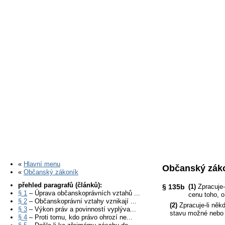
«
Hlavní menu
Občanský záko
«
Občanský zákoník
přehled paragrafů (článků):
§ 135b
(1)
Zpracuje-
§ 1
– Úprava občanskoprávních vztahů ...
cenu toho, o
§ 2
– Občanskoprávní vztahy vznikají ...
(2)
Zpracuje-li někd
§ 3
– Výkon práv a povinností vyplýva...
stavu možné nebo ú
§ 4
– Proti tomu, kdo právo ohrozí ne...