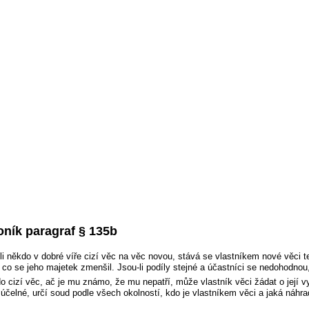
ník paragraf § 135b
li někdo v dobré víře cizí věc na věc novou, stává se vlastníkem nové věci te
 co se jeho majetek zmenšil. Jsou-li podíly stejné a účastníci se nedohodnou
o cizí věc, ač je mu známo, že mu nepatří, může vlastník věci žádat o její v
čelné, určí soud podle všech okolností, kdo je vlastníkem věci a jaká náhrad