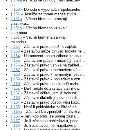
§ 149a
– Pokud se dohody mezi manžely
po...
§ 150
– Dohoda o vypořádání společného ...
§ 151
– Jestliže za trvání manželství s...
§ 151n
– Věcná břemena omezují
vlastníka...
§ 151o
– Věcná břemena vznikají
písemnou...
§ 151p
– Věcná břemena zanikají
rozhodnu...
§ 152
– Zástavní právo slouží k zajiště...
§ 153
– Zástavou může být věc movitá ne...
§ 154
– Ustanovení tohoto zákona se pou...
§ 155
– Zástavním právem může být zajiš...
§ 156
– Zástavní právo vzniká na základ...
§ 157
– Zástavní právo k nemovitým věce...
§ 158
– Zástavní právo k nemovitým věce...
§ 159
– Zástavní právo k pohledávce vzn...
§ 160
– Zástavní právo na základě rozho...
§ 161
– Dá-li někdo do zástavy cizí mov...
§ 162
– Zástavní věřitel, jemuž byla zá...
§ 163
– Zástavní dlužník je povinen zdr...
§ 164
– Zástavní právo působí vůči každ...
§ 165
– Není-li pohledávka zajištěná zá...
§ 165a
– Zástavu lze zpeněžit na návrh z...
§ 166
– Ten, kdo tvrdí, že prodej zásta...
§ 167
– Je-li zástavou pohledávka, podd...
§ 168
– Je-li zástavou jiné majetkové p...