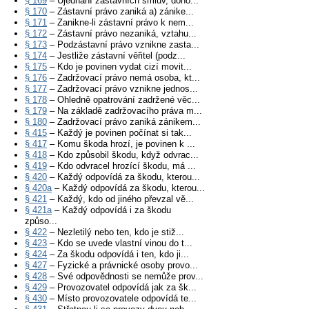
§ 169
– Ujednání zástavních smluv, doho...
§ 170
– Zástavní právo zaniká a) zánike...
§ 171
– Zanikne-li zástavní právo k nem...
§ 172
– Zástavní právo nezaniká, vztahu...
§ 173
– Podzástavní právo vznikne zasta...
§ 174
– Jestliže zástavní věřitel (podz...
§ 175
– Kdo je povinen vydat cizí movit...
§ 176
– Zadržovací právo nemá osoba, kt...
§ 177
– Zadržovací právo vznikne jednos...
§ 178
– Ohledně opatrování zadržené věc...
§ 179
– Na základě zadržovacího práva m...
§ 180
– Zadržovací právo zaniká zánikem...
§ 415
– Každý je povinen počínat si tak...
§ 417
– Komu škoda hrozí, je povinen k ...
§ 418
– Kdo způsobil škodu, když odvrac...
§ 419
– Kdo odvracel hrozící škodu, má ...
§ 420
– Každý odpovídá za škodu, kterou...
§ 420a
– Každý odpovídá za škodu, kterou...
§ 421
– Každý, kdo od jiného převzal vě...
§ 421a
– Každý odpovídá i za škodu
způso...
§ 422
– Nezletilý nebo ten, kdo je stiž...
§ 423
– Kdo se uvede vlastní vinou do t...
§ 424
– Za škodu odpovídá i ten, kdo ji...
§ 427
– Fyzické a právnické osoby provo...
§ 428
– Své odpovědnosti se nemůže prov...
§ 429
– Provozovatel odpovídá jak za šk...
§ 430
– Místo provozovatele odpovídá te...