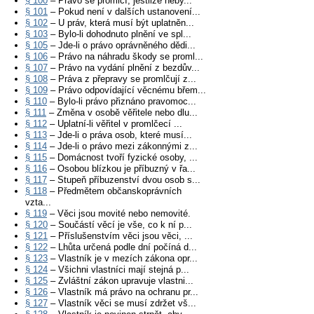
§ 100
– Právo se promlčí, jestliže neby...
§ 101
– Pokud není v dalších ustanovení...
§ 102
– U práv, která musí být uplatněn...
§ 103
– Bylo-li dohodnuto plnění ve spl...
§ 105
– Jde-li o právo oprávněného dědi...
§ 106
– Právo na náhradu škody se proml...
§ 107
– Právo na vydání plnění z bezdův...
§ 108
– Práva z přepravy se promlčují z...
§ 109
– Právo odpovídající věcnému břem...
§ 110
– Bylo-li právo přiznáno pravomoc...
§ 111
– Změna v osobě věřitele nebo dlu...
§ 112
– Uplatní-li věřitel v promlčecí ...
§ 113
– Jde-li o práva osob, které musí...
§ 114
– Jde-li o právo mezi zákonnými z...
§ 115
– Domácnost tvoří fyzické osoby, ...
§ 116
– Osobou blízkou je příbuzný v řa...
§ 117
– Stupeň příbuzenství dvou osob s...
§ 118
– Předmětem občanskoprávních
vzta...
§ 119
– Věci jsou movité nebo nemovité.
§ 120
– Součástí věcí je vše, co k ní p...
§ 121
– Příslušenstvím věci jsou věci, ...
§ 122
– Lhůta určená podle dní počíná d...
§ 123
– Vlastník je v mezích zákona opr...
§ 124
– Všichni vlastníci mají stejná p...
§ 125
– Zvláštní zákon upravuje vlastni...
§ 126
– Vlastník má právo na ochranu pr...
§ 127
– Vlastník věci se musí zdržet vš...