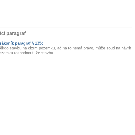
ící paragraf
ákoník paragraf § 135c
i někdo stavbu na cizím pozemku, ač na to nemá právo, může soud na návrh
pozemku rozhodnout, že stavbu