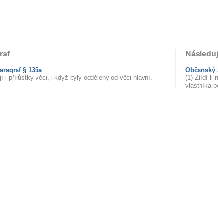
raf
Následuj
aragraf § 135a
Občanský z
í i přírůstky věci, i když byly odděleny od věci hlavní.
(1) Zřídí-l
vlastníka 