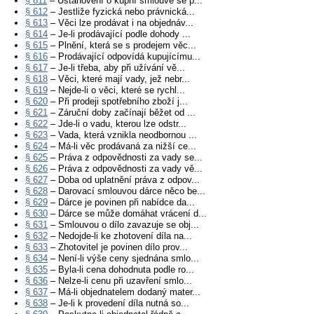
§ 611
– Ustanovení o kupní smlouvě se p...
§ 612
– Jestliže fyzická nebo právnická...
§ 613
– Věci lze prodávat i na objednáv...
§ 614
– Je-li prodávající podle dohody ...
§ 615
– Plnění, která se s prodejem věc...
§ 616
– Prodávající odpovídá kupujícímu...
§ 617
– Je-li třeba, aby při užívání vě...
§ 618
– Věci, které mají vady, jež nebr...
§ 619
– Nejde-li o věci, které se rychl...
§ 620
– Při prodeji spotřebního zboží j...
§ 621
– Záruční doby začínají běžet od ...
§ 622
– Jde-li o vadu, kterou lze odstr...
§ 623
– Vada, která vznikla neodbornou ...
§ 624
– Má-li věc prodávaná za nižší ce...
§ 625
– Práva z odpovědnosti za vady se...
§ 626
– Práva z odpovědnosti za vady vě...
§ 627
– Doba od uplatnění práva z odpov...
§ 628
– Darovací smlouvou dárce něco be...
§ 629
– Dárce je povinen při nabídce da...
§ 630
– Dárce se může domáhat vrácení d...
§ 631
– Smlouvou o dílo zavazuje se obj...
§ 632
– Nedojde-li ke zhotovení díla na...
§ 633
– Zhotovitel je povinen dílo prov...
§ 634
– Není-li výše ceny sjednána smlo...
§ 635
– Byla-li cena dohodnuta podle ro...
§ 636
– Nelze-li cenu při uzavření smlo...
§ 637
– Má-li objednatelem dodaný mater...
§ 638
– Je-li k provedení díla nutná so...