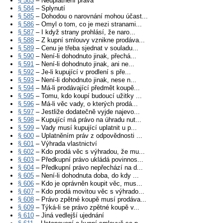
§ 583
– Neuplatnění práva
§ 584
– Splynutí
§ 585
– Dohodou o narovnání mohou účast...
§ 586
– Omyl o tom, co je mezi stranami...
§ 587
– I když strany prohlásí, že naro...
§ 588
– Z kupní smlouvy vznikne prodáva...
§ 589
– Cenu je třeba sjednat v souladu...
§ 590
– Není-li dohodnuto jinak, přechá...
§ 591
– Není-li dohodnuto jinak, ani ne...
§ 592
– Je-li kupující v prodlení s pře...
§ 593
– Není-li dohodnuto jinak, nese n...
§ 594
– Má-li prodávající předmět koupě...
§ 595
– Tomu, kdo koupí budoucí užitky ...
§ 596
– Má-li věc vady, o kterých prodá...
§ 597
– Jestliže dodatečně vyjde najevo...
§ 598
– Kupující má právo na úhradu nut...
§ 599
– Vady musí kupující uplatnit u p...
§ 600
– Uplatněním práv z odpovědnosti ...
§ 601
– Výhrada vlastnictví
§ 602
– Kdo prodá věc s výhradou, že mu...
§ 603
– Předkupní právo ukládá povinnos...
§ 604
– Předkupní právo nepřechází na d...
§ 605
– Není-li dohodnuta doba, do kdy ...
§ 606
– Kdo je oprávněn koupit věc, mus...
§ 607
– Kdo prodá movitou věc s výhrado...
§ 608
– Právo zpětné koupě musí prodáva...
§ 609
– Týká-li se právo zpětné koupě v...
§ 610
– Jiná vedlejší ujednání