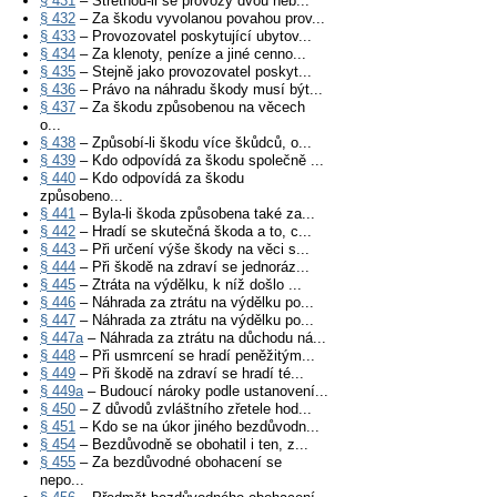
§ 431
– Střetnou-li se provozy dvou neb...
§ 432
– Za škodu vyvolanou povahou prov...
§ 433
– Provozovatel poskytující ubytov...
§ 434
– Za klenoty, peníze a jiné cenno...
§ 435
– Stejně jako provozovatel poskyt...
§ 436
– Právo na náhradu škody musí být...
§ 437
– Za škodu způsobenou na věcech
o...
§ 438
– Způsobí-li škodu více škůdců, o...
§ 439
– Kdo odpovídá za škodu společně ...
§ 440
– Kdo odpovídá za škodu
způsobeno...
§ 441
– Byla-li škoda způsobena také za...
§ 442
– Hradí se skutečná škoda a to, c...
§ 443
– Při určení výše škody na věci s...
§ 444
– Při škodě na zdraví se jednoráz...
§ 445
– Ztráta na výdělku, k níž došlo ...
§ 446
– Náhrada za ztrátu na výdělku po...
§ 447
– Náhrada za ztrátu na výdělku po...
§ 447a
– Náhrada za ztrátu na důchodu ná...
§ 448
– Při usmrcení se hradí peněžitým...
§ 449
– Při škodě na zdraví se hradí té...
§ 449a
– Budoucí nároky podle ustanovení...
§ 450
– Z důvodů zvláštního zřetele hod...
§ 451
– Kdo se na úkor jiného bezdůvodn...
§ 454
– Bezdůvodně se obohatil i ten, z...
§ 455
– Za bezdůvodné obohacení se
nepo...