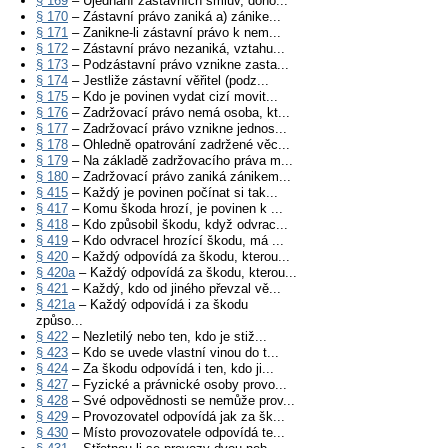
§ 169
– Ujednání zástavních smluv, doho...
§ 170
– Zástavní právo zaniká a) zánike...
§ 171
– Zanikne-li zástavní právo k nem...
§ 172
– Zástavní právo nezaniká, vztahu...
§ 173
– Podzástavní právo vznikne zasta...
§ 174
– Jestliže zástavní věřitel (podz...
§ 175
– Kdo je povinen vydat cizí movit...
§ 176
– Zadržovací právo nemá osoba, kt...
§ 177
– Zadržovací právo vznikne jednos...
§ 178
– Ohledně opatrování zadržené věc...
§ 179
– Na základě zadržovacího práva m...
§ 180
– Zadržovací právo zaniká zánikem...
§ 415
– Každý je povinen počínat si tak...
§ 417
– Komu škoda hrozí, je povinen k ...
§ 418
– Kdo způsobil škodu, když odvrac...
§ 419
– Kdo odvracel hrozící škodu, má ...
§ 420
– Každý odpovídá za škodu, kterou...
§ 420a
– Každý odpovídá za škodu, kterou...
§ 421
– Každý, kdo od jiného převzal vě...
§ 421a
– Každý odpovídá i za škodu
způso...
§ 422
– Nezletilý nebo ten, kdo je stiž...
§ 423
– Kdo se uvede vlastní vinou do t...
§ 424
– Za škodu odpovídá i ten, kdo ji...
§ 427
– Fyzické a právnické osoby provo...
§ 428
– Své odpovědnosti se nemůže prov...
§ 429
– Provozovatel odpovídá jak za šk...
§ 430
– Místo provozovatele odpovídá te...