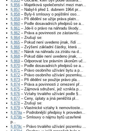
§ 855
– Občané, kteří byli podle dosava...
§ 856
– Majetková společenství mezi man...
§ 857
– Nabyl-li před 1. dubnem 1964 pr...
§ 858
– Byly-li smlouvy o pojištění oso...
§ 859
– Při dědění se užije práva platn...
§ 860
– Podle dosavadních předpisů se a...
§ 861
– Jde-li o právo na náhradu škody...
§ 862
– Práva a povinnosti ze zástavníc...
§ 864
– Zrušují se:
§ 865
– Pokud není uvedeno jinak, řídí ...
§ 866
– Zvýšení základní částky, která ...
§ 867
– Nárok na náhradu za ztrátu na d...
§ 868
– Pokud dále není uvedeno jinak, ...
§ 869
– Odporovat lze právním úkonům uč...
§ 870
– Podle dosavadních předpisů se a...
§ 871
– Právo osobního užívání bytu a p...
§ 872
– Právo osobního užívání pozemku,...
§ 873
– Při dědění se použije právo pla...
§ 874
– Práva a povinnosti z omezení př...
§ 875
– Zájmová sdružení, jež vznikla p...
§ 876
– Vztahy trvalého užívání podle §...
§ 877
– Ceny, úplaty a jiná peněžitá pl...
§ 878
– Zrušují se:
§ 879
– Vlastnické vztahy k nemovitoste...
§ 879a
– Podrobnější předpisy k proveden...
§ 879b
– Smlouvy o nájmu bytů uzavřené
p...
§ 879c
– Právo trvalého užívání pozemku ...