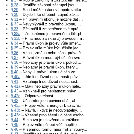
§ 27
– Kdo je zákonným zástupcem nezle...
§ 28
– Jestliže zákonní zástupci jsou ...
§ 29
– Soud může ustanovit opatrovníka...
§ 30
– Dojde-li ke střetnutí zájmů zák...
§ 31
– Při právním úkonu je možné dát ...
§ 32
– Nevyplývá-li z právního úkonu, ...
§ 33
– Překročil-li zmocněnec své oprá...
§ 33a
– Zmocněnec je oprávněn udělit pl...
§ 33b
– Plná moc zanikne a) provedením ...
§ 34
– Právní úkon je projev vůle směř...
§ 35
– Projev vůle může být učiněn jed...
§ 36
– Vznik, změnu nebo zánik práva č...
§ 37
– Právní úkon musí být učiněn svo...
§ 38
– Neplatný je právní úkon, pokud ...
§ 39
– Neplatný je právní úkon, který ...
§ 40
– Nebyl-li právní úkon učiněn ve ...
§ 40a
– Jde-li o důvod neplatnosti práv...
§ 41
– Vztahuje-li se důvod neplatnost...
§ 41a
– Má-li neplatný právní úkon nále...
§ 42
– Vznikne-li pro neplatnost právn...
§ 42a
– Odporovatelnost
§ 43
– Účastníci jsou povinni dbát, ab...
§ 43a
– Projev vůle, směřující k uzavře...
§ 43b
– Návrh, i když je neodvolatelný,...
§ 43c
– Včasné prohlášení učiněné osobo...
§ 44
– Smlouva je uzavřena okamžikem, ...
§ 45
– Projev vůle působí vůči nepříto...
§ 46
– Písemnou formu musí mít smlouvy...