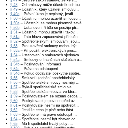
§ 47
– Jestliže zákon stanoví, že ke s...
§ 48
– Od smlouvy může účastník odstou...
§ 49
– Účastník, který uzavřel smlouvu...
§ 49a
– Právní úkon je neplatný, jestli...
§ 50
– Účastníci mohou uzavřít smlouvu...
§ 50a
– Účastníci se mohou písemně zavá...
§ 50b
– Ustanovení § 50a se použije při...
§ 51
– Účastníci mohou uzavřít i takov...
§ 51a
– Tato hlava zapracovává příslušn...
§ 52
– Spotřebitelskými smlouvami jsou...
§ 53
– Pro uzavření smlouvy mohou být ...
§ 53a
– Při použití elektronických pros...
§ 54
– Ustanovení o smlouvách sjednáva...
§ 54a
– Smlouvy o finančních službách u...
§ 54b
– Poskytování informací
§ 54c
– Právo na odstoupení
§ 54d
– Pokud dodavatel poskytne spotře...
§ 55
– Smluvní ujednání spotřebitelský...
§ 56
– Spotřebitelské smlouvy nesmějí ...
§ 57
– Byla-li spotřebitelská smlouva ...
§ 58
– Spotřebitelská smlouva, ve kter...
§ 59
– Poskytovatelem se rozumí osoba,...
§ 60
– Poskytovatel je povinen před uz...
§ 61
– Poskytovatel nesmí na spotřebit...
§ 62
– Jestliže cena je plně nebo část...
§ 63
– Spotřebitel má právo odstoupit ...
§ 64
– Spotřebitel nesmí být zbaven oc...
§ 65
– Má-li spotřebitel trvalý pobyt ...