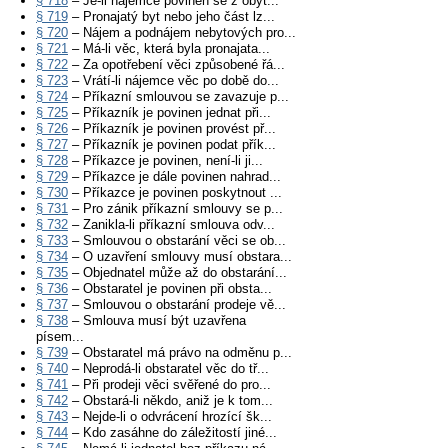
§ 718
– Je-li nájemce povinen se z obyt...
§ 719
– Pronajatý byt nebo jeho část lz...
§ 720
– Nájem a podnájem nebytových pro...
§ 721
– Má-li věc, která byla pronajata...
§ 722
– Za opotřebení věci způsobené řá...
§ 723
– Vrátí-li nájemce věc po době do...
§ 724
– Příkazní smlouvou se zavazuje p...
§ 725
– Příkazník je povinen jednat při...
§ 726
– Příkazník je povinen provést př...
§ 727
– Příkazník je povinen podat přík...
§ 728
– Příkazce je povinen, není-li ji...
§ 729
– Příkazce je dále povinen nahrad...
§ 730
– Příkazce je povinen poskytnout ...
§ 731
– Pro zánik příkazní smlouvy se p...
§ 732
– Zanikla-li příkazní smlouva odv...
§ 733
– Smlouvou o obstarání věci se ob...
§ 734
– O uzavření smlouvy musí obstara...
§ 735
– Objednatel může až do obstarání...
§ 736
– Obstaratel je povinen při obsta...
§ 737
– Smlouvou o obstarání prodeje vě...
§ 738
– Smlouva musí být uzavřena
písem...
§ 739
– Obstaratel má právo na odměnu p...
§ 740
– Neprodá-li obstaratel věc do tř...
§ 741
– Při prodeji věci svěřené do pro...
§ 742
– Obstará-li někdo, aniž je k tom...
§ 743
– Nejde-li o odvrácení hrozící šk...
§ 744
– Kdo zasáhne do záležitostí jiné...