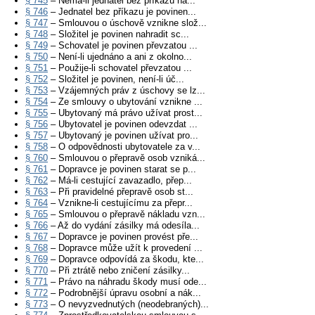
§ 745
– Nemá-li jednatel bez příkazu ná...
§ 746
– Jednatel bez příkazu je povinen...
§ 747
– Smlouvou o úschově vznikne slož...
§ 748
– Složitel je povinen nahradit sc...
§ 749
– Schovatel je povinen převzatou ...
§ 750
– Není-li ujednáno a ani z okolno...
§ 751
– Použije-li schovatel převzatou ...
§ 752
– Složitel je povinen, není-li úč...
§ 753
– Vzájemných práv z úschovy se lz...
§ 754
– Ze smlouvy o ubytování vznikne ...
§ 755
– Ubytovaný má právo užívat prost...
§ 756
– Ubytovatel je povinen odevzdat ...
§ 757
– Ubytovaný je povinen užívat pro...
§ 758
– O odpovědnosti ubytovatele za v...
§ 760
– Smlouvou o přepravě osob vzniká...
§ 761
– Dopravce je povinen starat se p...
§ 762
– Má-li cestující zavazadlo, přep...
§ 763
– Při pravidelné přepravě osob st...
§ 764
– Vznikne-li cestujícímu za přepr...
§ 765
– Smlouvou o přepravě nákladu vzn...
§ 766
– Až do vydání zásilky má odesíla...
§ 767
– Dopravce je povinen provést pře...
§ 768
– Dopravce může užít k provedení ...
§ 769
– Dopravce odpovídá za škodu, kte...
§ 770
– Při ztrátě nebo zničení zásilky...
§ 771
– Právo na náhradu škody musí ode...
§ 772
– Podrobnější úpravu osobní a nák...
§ 773
– O nevyzvednutých (neodebraných)...