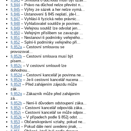
§ 843
– Smlouva o důchodu musí být uzav...
§ 844
– Právo na důchod nelze převést n...
§ 845
– Výhry ze sázek a her nelze vymá...
§ 846
– Ustanovení § 845 neplatí, jde-l...
§ 847
– Vyhlásí-li fyzická nebo právnic...
§ 848
– Vyhlašovatel soutěže je povinen...
§ 849
– Veřejnou soutěž lze odvolat jen...
§ 850
– Veřejným příslibem se zavazuje ...
§ 851
– Nestanoví-li podmínky veřejného...
§ 852
– Splní-li podmínky veřejného pří...
§ 852a
– Cestovní smlouvou se
provozovat...
§ 852b
– Cestovní smlouva musí být
písem...
§ 852c
– V cestovní smlouvě lze
dohodnou...
§ 852d
– Cestovní kancelář je povinna ne...
§ 852e
– Je-li cestovní kancelář nucena ...
§ 852f
– Před zahájením zájezdu může
zák...
§ 852g
– Zákazník může před zahájením
zá...
§ 852h
– Není-li důvodem odstoupení záka...
§ 852i
– Cestovní kancelář odpovídá záka...
§ 852j
– Cestovní kancelář se může odpov...
§ 852k
– V případech podle § 852j odst. ...
§ 853
– Občanskoprávní vztahy, pokud ne...
§ 854
– Pokud dále není uvedeno jinak, ...