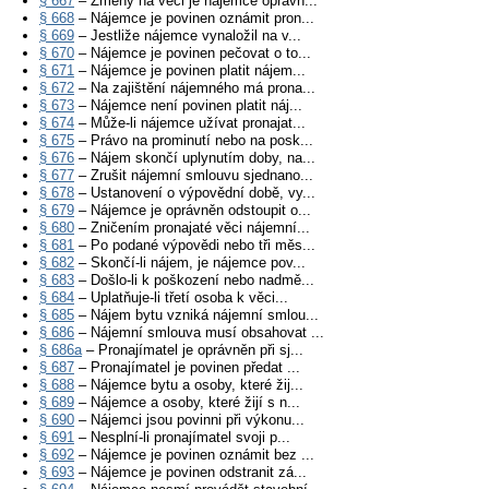
§ 667
– Změny na věci je nájemce oprávn...
§ 668
– Nájemce je povinen oznámit pron...
§ 669
– Jestliže nájemce vynaložil na v...
§ 670
– Nájemce je povinen pečovat o to...
§ 671
– Nájemce je povinen platit nájem...
§ 672
– Na zajištění nájemného má prona...
§ 673
– Nájemce není povinen platit náj...
§ 674
– Může-li nájemce užívat pronajat...
§ 675
– Právo na prominutí nebo na posk...
§ 676
– Nájem skončí uplynutím doby, na...
§ 677
– Zrušit nájemní smlouvu sjednano...
§ 678
– Ustanovení o výpovědní době, vy...
§ 679
– Nájemce je oprávněn odstoupit o...
§ 680
– Zničením pronajaté věci nájemní...
§ 681
– Po podané výpovědi nebo tři měs...
§ 682
– Skončí-li nájem, je nájemce pov...
§ 683
– Došlo-li k poškození nebo nadmě...
§ 684
– Uplatňuje-li třetí osoba k věci...
§ 685
– Nájem bytu vzniká nájemní smlou...
§ 686
– Nájemní smlouva musí obsahovat ...
§ 686a
– Pronajímatel je oprávněn při sj...
§ 687
– Pronajímatel je povinen předat ...
§ 688
– Nájemce bytu a osoby, které žij...
§ 689
– Nájemce a osoby, které žijí s n...
§ 690
– Nájemci jsou povinni při výkonu...
§ 691
– Nesplní-li pronajímatel svoji p...
§ 692
– Nájemce je povinen oznámit bez ...
§ 693
– Nájemce je povinen odstranit zá...