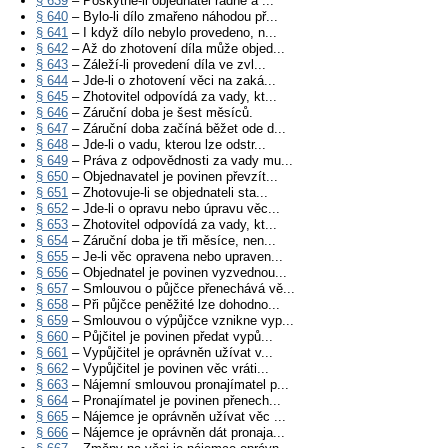
§ 639
– Poskytne-li objednatel řádně a ...
§ 640
– Bylo-li dílo zmařeno náhodou př...
§ 641
– I když dílo nebylo provedeno, n...
§ 642
– Až do zhotovení díla může objed...
§ 643
– Záleží-li provedení díla ve zvl...
§ 644
– Jde-li o zhotovení věci na zaká...
§ 645
– Zhotovitel odpovídá za vady, kt...
§ 646
– Záruční doba je šest měsíců.
§ 647
– Záruční doba začíná běžet ode d...
§ 648
– Jde-li o vadu, kterou lze odstr...
§ 649
– Práva z odpovědnosti za vady mu...
§ 650
– Objednavatel je povinen převzít...
§ 651
– Zhotovuje-li se objednateli sta...
§ 652
– Jde-li o opravu nebo úpravu věc...
§ 653
– Zhotovitel odpovídá za vady, kt...
§ 654
– Záruční doba je tři měsíce, nen...
§ 655
– Je-li věc opravena nebo upraven...
§ 656
– Objednatel je povinen vyzvednou...
§ 657
– Smlouvou o půjčce přenechává vě...
§ 658
– Při půjčce peněžité lze dohodno...
§ 659
– Smlouvou o výpůjčce vznikne vyp...
§ 660
– Půjčitel je povinen předat vypů...
§ 661
– Vypůjčitel je oprávněn užívat v...
§ 662
– Vypůjčitel je povinen věc vráti...
§ 663
– Nájemní smlouvou pronajímatel p...
§ 664
– Pronajímatel je povinen přenech...
§ 665
– Nájemce je oprávněn užívat věc ...
§ 666
– Nájemce je oprávněn dát pronaja...