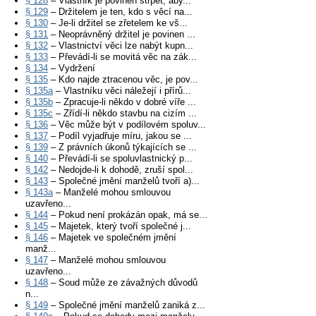
§ 128
– Vlastník je povinen strpět, aby...
§ 129
– Držitelem je ten, kdo s věcí na...
§ 130
– Je-li držitel se zřetelem ke vš...
§ 131
– Neoprávněný držitel je povinen ...
§ 132
– Vlastnictví věci lze nabýt kupn...
§ 133
– Převádí-li se movitá věc na zák...
§ 134
– Vydržení
§ 135
– Kdo najde ztracenou věc, je pov...
§ 135a
– Vlastníku věci náležejí i přírů...
§ 135b
– Zpracuje-li někdo v dobré víře ...
§ 135c
– Zřídí-li někdo stavbu na cizím ...
§ 136
– Věc může být v podílovém spoluv...
§ 137
– Podíl vyjadřuje míru, jakou se ...
§ 139
– Z právních úkonů týkajících se ...
§ 140
– Převádí-li se spoluvlastnický p...
§ 142
– Nedojde-li k dohodě, zruší spol...
§ 143
– Společné jmění manželů tvoří a)...
§ 143a
– Manželé mohou smlouvou
uzavřeno...
§ 144
– Pokud není prokázán opak, má se...
§ 145
– Majetek, který tvoří společné j...
§ 146
– Majetek ve společném jmění
manž...
§ 147
– Manželé mohou smlouvou
uzavřeno...
§ 148
– Soud může ze závažných důvodů
n...
§ 149
– Společné jmění manželů zaniká z...