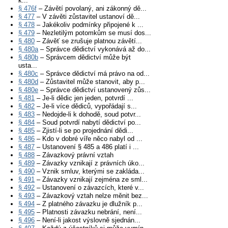
k...
§ 476f
– Závětí povolaný, ani zákonný dě...
§ 477
– V závěti zůstavitel ustanoví dě...
§ 478
– Jakékoliv podmínky připojené k ...
§ 479
– Nezletilým potomkům se musí dos...
§ 480
– Závěť se zrušuje platnou závětí...
§ 480a
– Správce dědictví vykonává až do...
§ 480b
– Správcem dědictví může být
usta...
§ 480c
– Správce dědictví má právo na od...
§ 480d
– Zůstavitel může stanovit, aby p...
§ 480e
– Správce dědictví ustanovený zůs...
§ 481
– Je-li dědic jen jeden, potvrdí ...
§ 482
– Je-li více dědiců, vypořádají s...
§ 483
– Nedojde-li k dohodě, soud potvr...
§ 484
– Soud potvrdí nabytí dědictví po...
§ 485
– Zjistí-li se po projednání dědi...
§ 486
– Kdo v dobré víře něco nabyl od ...
§ 487
– Ustanovení § 485 a 486 platí i ...
§ 488
– Závazkový právní vztah
§ 489
– Závazky vznikají z právních úko...
§ 490
– Vznik smluv, kterými se zakláda...
§ 491
– Závazky vznikají zejména ze sml...
§ 492
– Ustanovení o závazcích, které v...
§ 493
– Závazkový vztah nelze měnit bez...
§ 494
– Z platného závazku je dlužník p...
§ 495
– Platnosti závazku nebrání, není...
§ 496
– Není-li jakost výslovně sjednán...