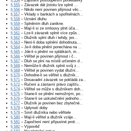
§ 554
– Zajištění postoupením pohledávky
§ 555
– Závazek dát jistotu lze splnit ...
§ 556
– Nikdo není povinen přijmout věc...
§ 557
– Vklady v bankách a spořitelnách...
§ 558
– Uznání dluhu
§ 559
– Splněním dluh zanikne.
§ 560
– Mají-li si ze smlouvy plnit úča...
§ 561
– Lze-li závazek splnit více způs...
§ 562
– Dlužník splní dluh i tehdy, jes...
§ 563
– Není-li doba splnění dohodnuta,...
§ 564
– Je-li doba plnění ponechána na ...
§ 565
– Jde-li o plnění ve splátkách, m...
§ 566
– Věřitel je povinen přijmout i č...
§ 567
– Dluh se plní na místě určeném d...
§ 568
– Nemůže-li dlužník splnit svůj z...
§ 569
– Věřitel je povinen vydat dlužní...
§ 570
– Dohodne-li se věřitel s dlužník...
§ 571
– Dosavadní závazek se pokládá za...
§ 572
– Ručení a zástavní právo zajišťu...
§ 574
– Věřitel se může s dlužníkem doh...
§ 575
– Stane-li se plnění nemožným, po...
§ 576
– Stane-li se uskutečnění jednoho...
§ 577
– Dlužník je povinen bez zbytečné...
§ 578
– Uplynutí doby
§ 579
– Smrt dlužníka nebo věřitele
§ 580
– Mají-li věřitel a dlužník vzáje...
§ 581
– Započtení není přípustné proti ...
§ 582
– Výpověď