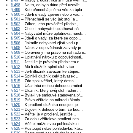
§ 497
– Každý z účastníků si může vymín...
§ 498
– Na to, co bylo dáno před uzavře...
§ 499
– Kdo přenechá jinému věc za úpla...
§ 500
– Jde-li o vady zjevné nebo o vad...
§ 501
– Přenechá-li se věc jak stojí a ...
§ 502
– Zákon, jeho prováděcí předpis, ...
§ 503
– Chce-li nabyvatel uplatňovat ná...
§ 504
– Nabyvatel může uplatňovat nárok...
§ 505
– Jde-li o vady, za které se odpo...
§ 506
– Jakmile nabyvatel zjistí vadu p...
§ 508
– Nárok z odpovědnosti za vady je...
§ 509
– Oprávněný má právo na náhradu n...
§ 510
– Uplatnění nároku z odpovědnosti...
§ 511
– Jestliže je právním předpisem n...
§ 512
– Má-li dlužník splnit dluh více ...
§ 513
– Je-li dlužník zavázán ke stejné...
§ 514
– Splnil-li dlužník celý závazek ...
§ 515
– Zda spoluvěřitel, který dostal ...
§ 516
– Účastníci mohou dohodou změnit ...
§ 517
– Dlužník, který svůj dluh řádně ...
§ 518
– Byla-li ve smlouvě stanovena př...
§ 519
– Právo věřitele na náhradu škody...
§ 520
– K prodlení dlužníka nedojde, je...
§ 521
– Dojde-li k dohodě o tom, že bud...
§ 522
– Věřitel je v prodlení, jestliže...
§ 523
– Za dobu věřitelova prodlení nen...
§ 524
– Věřitel může svou pohledávku i ...
§ 525
– Postoupit nelze pohledávku, kte...