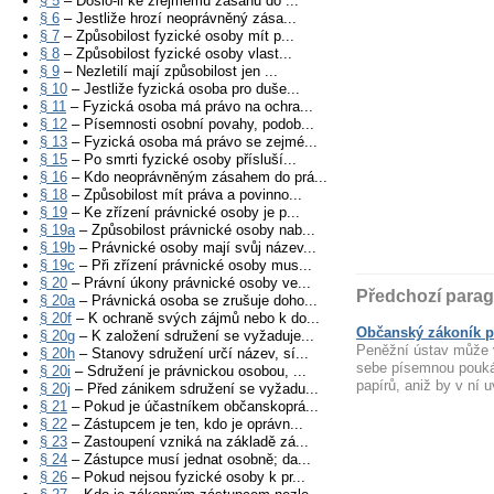
§ 5
– Došlo-li ke zřejmému zásahu do ...
§ 6
– Jestliže hrozí neoprávněný zása...
§ 7
– Způsobilost fyzické osoby mít p...
§ 8
– Způsobilost fyzické osoby vlast...
§ 9
– Nezletilí mají způsobilost jen ...
§ 10
– Jestliže fyzická osoba pro duše...
§ 11
– Fyzická osoba má právo na ochra...
§ 12
– Písemnosti osobní povahy, podob...
§ 13
– Fyzická osoba má právo se zejmé...
§ 15
– Po smrti fyzické osoby přísluší...
§ 16
– Kdo neoprávněným zásahem do prá...
§ 18
– Způsobilost mít práva a povinno...
§ 19
– Ke zřízení právnické osoby je p...
§ 19a
– Způsobilost právnické osoby nab...
§ 19b
– Právnické osoby mají svůj název...
§ 19c
– Při zřízení právnické osoby mus...
§ 20
– Právní úkony právnické osoby ve...
Předchozí parag
§ 20a
– Právnická osoba se zrušuje doho...
§ 20f
– K ochraně svých zájmů nebo k do...
Občanský zákoník p
§ 20g
– K založení sdružení se vyžaduje...
Peněžní ústav může v
§ 20h
– Stanovy sdružení určí název, sí...
sebe písemnou poukáz
§ 20i
– Sdružení je právnickou osobou, ...
papírů, aniž by v ní u
§ 20j
– Před zánikem sdružení se vyžadu...
§ 21
– Pokud je účastníkem občanskoprá...
§ 22
– Zástupcem je ten, kdo je oprávn...
§ 23
– Zastoupení vzniká na základě zá...
§ 24
– Zástupce musí jednat osobně; da...
§ 26
– Pokud nejsou fyzické osoby k pr...