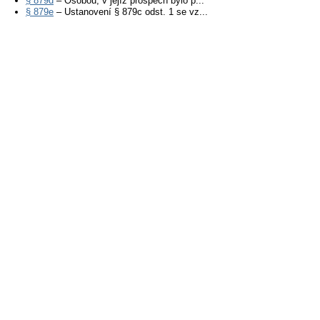
§ 879d
– Osobou, v jejíž prospěch bylo p...
§ 879e
– Ustanovení § 879c odst. 1 se vz...