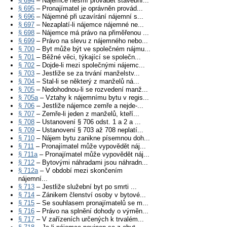
§ 694
– Nájemce nesmí provádět stavební...
§ 695
– Pronajímatel je oprávněn provád...
§ 696
– Nájemné při uzavírání nájemní s...
§ 697
– Nezaplatí-li nájemce nájemné ne...
§ 698
– Nájemce má právo na přiměřenou ...
§ 699
– Právo na slevu z nájemného nebo...
§ 700
– Byt může být ve společném nájmu...
§ 701
– Běžné věci, týkající se společn...
§ 702
– Dojde-li mezi společnými nájemc...
§ 703
– Jestliže se za trvání manželstv...
§ 704
– Stal-li se některý z manželů ná...
§ 705
– Nedohodnou-li se rozvedení manž...
§ 705a
– Vztahy k nájemnímu bytu v regis...
§ 706
– Jestliže nájemce zemře a nejde-...
§ 707
– Zemře-li jeden z manželů, kteří...
§ 708
– Ustanovení § 706 odst. 1 a 2 a ...
§ 709
– Ustanovení § 703 až 708 neplatí...
§ 710
– Nájem bytu zanikne písemnou doh...
§ 711
– Pronajímatel může vypovědět náj...
§ 711a
– Pronajímatel může vypovědět náj...
§ 712
– Bytovými náhradami jsou náhradn...
§ 712a
– V období mezi skončením
nájemní...
§ 713
– Jestliže služební byt po smrti ...
§ 714
– Zánikem členství osoby v bytové...
§ 715
– Se souhlasem pronajímatelů se m...
§ 716
– Právo na splnění dohody o výměn...
§ 717
– V zařízeních určených k trvalém...