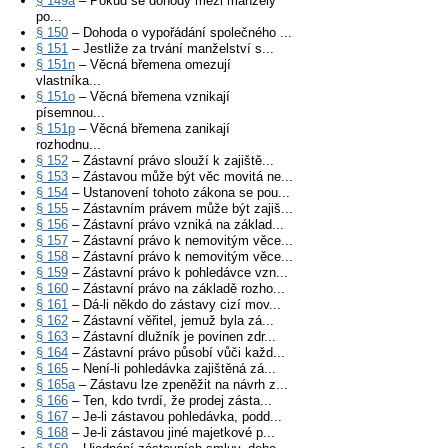
§ 149a
– Pokud se dohody mezi manžely
po...
§ 150
– Dohoda o vypořádání společného ...
§ 151
– Jestliže za trvání manželství s...
§ 151n
– Věcná břemena omezují
vlastníka...
§ 151o
– Věcná břemena vznikají
písemnou...
§ 151p
– Věcná břemena zanikají
rozhodnu...
§ 152
– Zástavní právo slouží k zajiště...
§ 153
– Zástavou může být věc movitá ne...
§ 154
– Ustanovení tohoto zákona se pou...
§ 155
– Zástavním právem může být zajiš...
§ 156
– Zástavní právo vzniká na základ...
§ 157
– Zástavní právo k nemovitým věce...
§ 158
– Zástavní právo k nemovitým věce...
§ 159
– Zástavní právo k pohledávce vzn...
§ 160
– Zástavní právo na základě rozho...
§ 161
– Dá-li někdo do zástavy cizí mov...
§ 162
– Zástavní věřitel, jemuž byla zá...
§ 163
– Zástavní dlužník je povinen zdr...
§ 164
– Zástavní právo působí vůči každ...
§ 165
– Není-li pohledávka zajištěná zá...
§ 165a
– Zástavu lze zpeněžit na návrh z...
§ 166
– Ten, kdo tvrdí, že prodej zásta...
§ 167
– Je-li zástavou pohledávka, podd...
§ 168
– Je-li zástavou jiné majetkové p...