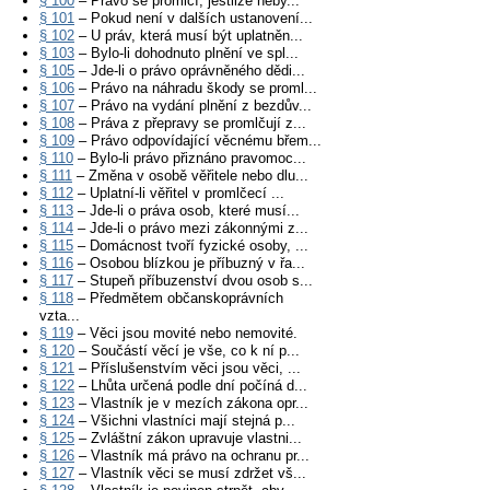
§ 100
– Právo se promlčí, jestliže neby...
§ 101
– Pokud není v dalších ustanovení...
§ 102
– U práv, která musí být uplatněn...
§ 103
– Bylo-li dohodnuto plnění ve spl...
§ 105
– Jde-li o právo oprávněného dědi...
§ 106
– Právo na náhradu škody se proml...
§ 107
– Právo na vydání plnění z bezdův...
§ 108
– Práva z přepravy se promlčují z...
§ 109
– Právo odpovídající věcnému břem...
§ 110
– Bylo-li právo přiznáno pravomoc...
§ 111
– Změna v osobě věřitele nebo dlu...
§ 112
– Uplatní-li věřitel v promlčecí ...
§ 113
– Jde-li o práva osob, které musí...
§ 114
– Jde-li o právo mezi zákonnými z...
§ 115
– Domácnost tvoří fyzické osoby, ...
§ 116
– Osobou blízkou je příbuzný v řa...
§ 117
– Stupeň příbuzenství dvou osob s...
§ 118
– Předmětem občanskoprávních
vzta...
§ 119
– Věci jsou movité nebo nemovité.
§ 120
– Součástí věcí je vše, co k ní p...
§ 121
– Příslušenstvím věci jsou věci, ...
§ 122
– Lhůta určená podle dní počíná d...
§ 123
– Vlastník je v mezích zákona opr...
§ 124
– Všichni vlastníci mají stejná p...
§ 125
– Zvláštní zákon upravuje vlastni...
§ 126
– Vlastník má právo na ochranu pr...
§ 127
– Vlastník věci se musí zdržet vš...