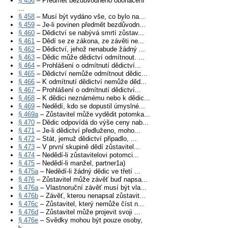
§ 456
– Předmět bezdůvodného obohacení
...
§ 458
– Musí být vydáno vše, co bylo na...
§ 459
– Je-li povinen předmět bezdůvodn...
§ 460
– Dědictví se nabývá smrtí zůstav...
§ 461
– Dědí se ze zákona, ze závěti ne...
§ 462
– Dědictví, jehož nenabude žádný ...
§ 463
– Dědic může dědictví odmítnout. ...
§ 464
– Prohlášení o odmítnutí dědictví...
§ 465
– Dědictví nemůže odmítnout dědic...
§ 466
– K odmítnutí dědictví nemůže děd...
§ 467
– Prohlášení o odmítnutí dědictví...
§ 468
– K dědici neznámému nebo k dědic...
§ 469
– Nedědí, kdo se dopustil úmyslné...
§ 469a
– Zůstavitel může vydědit potomka...
§ 470
– Dědic odpovídá do výše ceny nab...
§ 471
– Je-li dědictví předluženo, moho...
§ 472
– Stát, jemuž dědictví připadlo, ...
§ 473
– V první skupině dědí zůstavitel...
§ 474
– Nedědí-li zůstavitelovi potomci...
§ 475
– Nedědí-li manžel, partner1a)
§ 475a
– Nedědí-li žádný dědic ve třetí ...
§ 476
– Zůstavitel může závěť buď napsa...
§ 476a
– Vlastnoruční závěť musí být vla...
§ 476b
– Závěť, kterou nenapsal zůstavit...
§ 476c
– Zůstavitel, který nemůže číst n...
§ 476d
– Zůstavitel může projevit svoji ...
§ 476e
– Svědky mohou být pouze osoby,