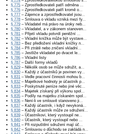
§ 774
– Zprostředkovatelskou smlouvou s...
§ 775
– Zprostředkovateli patří odměna ...
§ 776
– Zprostředkovateli patří kromě o...
§ 777
– Zájemce a zprostředkovatel jsou...
§ 778
– Smlouva o vkladu vzniká mezi fy...
§ 779
– Vkladatel má právo na úroky neb...
§ 780
– Vkladatel, a v zákonem stanoven...
§ 781
– Přijetí vkladu potvrdí peněžní ...
§ 782
– Vkladní knížka může být vystave...
§ 783
– Bez předložení vkladní knížky n...
§ 784
– Při ztrátě nebo zničení vkladní...
§ 785
– Jestliže vkladatel po dvacet le...
§ 786
– Vkladní listy
§ 787
– Další formy vkladů
§ 829
– Několik osob se může sdružit, a...
§ 830
– Každý z účastníků je povinen vy...
§ 831
– Vedle pracovní činnosti mohou b...
§ 832
– Majetkové hodnoty je účastník p...
§ 833
– Poskytnuté peníze nebo jiné věc...
§ 834
– Majetek získaný při výkonu spol...
§ 835
– Podíly na majetku získaném spol...
§ 836
– Není-li ve smlouvě stanoveno ji...
§ 837
– Každý účastník, i když nevykoná...
§ 838
– Každý účastník může ze sdružení...
§ 839
– Účastníkovi, který vystoupil ne...
§ 840
– Účastník, který vystoupil nebo ...
§ 841
– Při rozpuštění sdružení mají úč...
§ 842
– Smlouvou o důchodu se zakládá n...