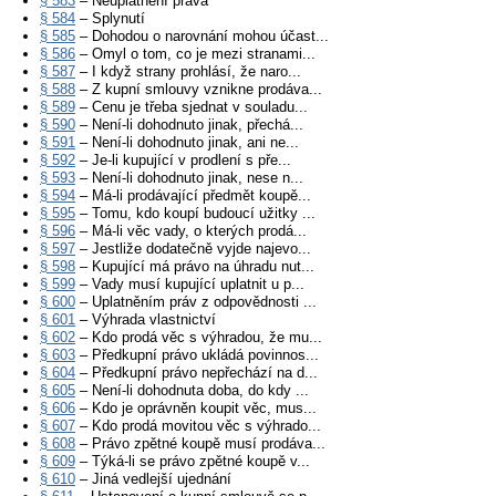
§ 583
– Neuplatnění práva
§ 584
– Splynutí
§ 585
– Dohodou o narovnání mohou účast...
§ 586
– Omyl o tom, co je mezi stranami...
§ 587
– I když strany prohlásí, že naro...
§ 588
– Z kupní smlouvy vznikne prodáva...
§ 589
– Cenu je třeba sjednat v souladu...
§ 590
– Není-li dohodnuto jinak, přechá...
§ 591
– Není-li dohodnuto jinak, ani ne...
§ 592
– Je-li kupující v prodlení s pře...
§ 593
– Není-li dohodnuto jinak, nese n...
§ 594
– Má-li prodávající předmět koupě...
§ 595
– Tomu, kdo koupí budoucí užitky ...
§ 596
– Má-li věc vady, o kterých prodá...
§ 597
– Jestliže dodatečně vyjde najevo...
§ 598
– Kupující má právo na úhradu nut...
§ 599
– Vady musí kupující uplatnit u p...
§ 600
– Uplatněním práv z odpovědnosti ...
§ 601
– Výhrada vlastnictví
§ 602
– Kdo prodá věc s výhradou, že mu...
§ 603
– Předkupní právo ukládá povinnos...
§ 604
– Předkupní právo nepřechází na d...
§ 605
– Není-li dohodnuta doba, do kdy ...
§ 606
– Kdo je oprávněn koupit věc, mus...
§ 607
– Kdo prodá movitou věc s výhrado...
§ 608
– Právo zpětné koupě musí prodáva...
§ 609
– Týká-li se právo zpětné koupě v...
§ 610
– Jiná vedlejší ujednání