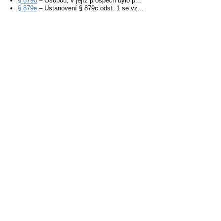
§ 879d
– Osobou, v jejíž prospěch bylo p...
§ 879e
– Ustanovení § 879c odst. 1 se vz...