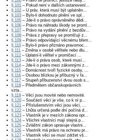
§ 100
– Právo se promlčí, jestliže neby...
§ 101
– Pokud není v dalších ustanovení...
§ 102
– U práv, která musí být uplatněn...
§ 103
– Bylo-li dohodnuto plnění ve spl...
§ 105
– Jde-li o právo oprávněného dědi...
§ 106
– Právo na náhradu škody se proml...
§ 107
– Právo na vydání plnění z bezdův...
§ 108
– Práva z přepravy se promlčují z...
§ 109
– Právo odpovídající věcnému břem...
§ 110
– Bylo-li právo přiznáno pravomoc...
§ 111
– Změna v osobě věřitele nebo dlu...
§ 112
– Uplatní-li věřitel v promlčecí ...
§ 113
– Jde-li o práva osob, které musí...
§ 114
– Jde-li o právo mezi zákonnými z...
§ 115
– Domácnost tvoří fyzické osoby, ...
§ 116
– Osobou blízkou je příbuzný v řa...
§ 117
– Stupeň příbuzenství dvou osob s...
§ 118
– Předmětem občanskoprávních
vzta...
§ 119
– Věci jsou movité nebo nemovité.
§ 120
– Součástí věcí je vše, co k ní p...
§ 121
– Příslušenstvím věci jsou věci, ...
§ 122
– Lhůta určená podle dní počíná d...
§ 123
– Vlastník je v mezích zákona opr...
§ 124
– Všichni vlastníci mají stejná p...
§ 125
– Zvláštní zákon upravuje vlastni...
§ 126
– Vlastník má právo na ochranu pr...
§ 127
– Vlastník věci se musí zdržet vš...