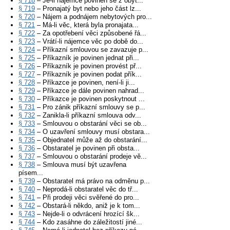
§ 718
– Je-li nájemce povinen se z obyt...
§ 719
– Pronajatý byt nebo jeho část lz...
§ 720
– Nájem a podnájem nebytových pro...
§ 721
– Má-li věc, která byla pronajata...
§ 722
– Za opotřebení věci způsobené řá...
§ 723
– Vrátí-li nájemce věc po době do...
§ 724
– Příkazní smlouvou se zavazuje p...
§ 725
– Příkazník je povinen jednat při...
§ 726
– Příkazník je povinen provést př...
§ 727
– Příkazník je povinen podat přík...
§ 728
– Příkazce je povinen, není-li ji...
§ 729
– Příkazce je dále povinen nahrad...
§ 730
– Příkazce je povinen poskytnout ...
§ 731
– Pro zánik příkazní smlouvy se p...
§ 732
– Zanikla-li příkazní smlouva odv...
§ 733
– Smlouvou o obstarání věci se ob...
§ 734
– O uzavření smlouvy musí obstara...
§ 735
– Objednatel může až do obstarání...
§ 736
– Obstaratel je povinen při obsta...
§ 737
– Smlouvou o obstarání prodeje vě...
§ 738
– Smlouva musí být uzavřena
písem...
§ 739
– Obstaratel má právo na odměnu p...
§ 740
– Neprodá-li obstaratel věc do tř...
§ 741
– Při prodeji věci svěřené do pro...
§ 742
– Obstará-li někdo, aniž je k tom...
§ 743
– Nejde-li o odvrácení hrozící šk...
§ 744
– Kdo zasáhne do záležitostí jiné...