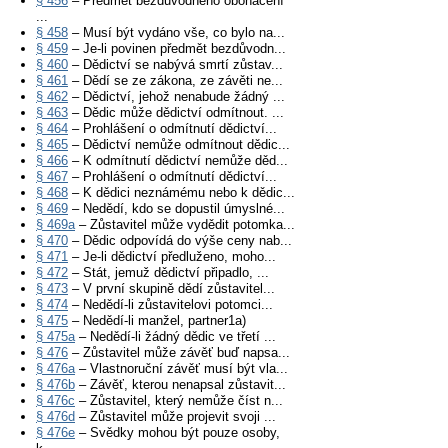
§ 456
– Předmět bezdůvodného obohacení
...
§ 458
– Musí být vydáno vše, co bylo na...
§ 459
– Je-li povinen předmět bezdůvodn...
§ 460
– Dědictví se nabývá smrtí zůstav...
§ 461
– Dědí se ze zákona, ze závěti ne...
§ 462
– Dědictví, jehož nenabude žádný ...
§ 463
– Dědic může dědictví odmítnout. ...
§ 464
– Prohlášení o odmítnutí dědictví...
§ 465
– Dědictví nemůže odmítnout dědic...
§ 466
– K odmítnutí dědictví nemůže děd...
§ 467
– Prohlášení o odmítnutí dědictví...
§ 468
– K dědici neznámému nebo k dědic...
§ 469
– Nedědí, kdo se dopustil úmyslné...
§ 469a
– Zůstavitel může vydědit potomka...
§ 470
– Dědic odpovídá do výše ceny nab...
§ 471
– Je-li dědictví předluženo, moho...
§ 472
– Stát, jemuž dědictví připadlo, ...
§ 473
– V první skupině dědí zůstavitel...
§ 474
– Nedědí-li zůstavitelovi potomci...
§ 475
– Nedědí-li manžel, partner1a)
§ 475a
– Nedědí-li žádný dědic ve třetí ...
§ 476
– Zůstavitel může závěť buď napsa...
§ 476a
– Vlastnoruční závěť musí být vla...
§ 476b
– Závěť, kterou nenapsal zůstavit...
§ 476c
– Zůstavitel, který nemůže číst n...
§ 476d
– Zůstavitel může projevit svoji ...
§ 476e
– Svědky mohou být pouze osoby,