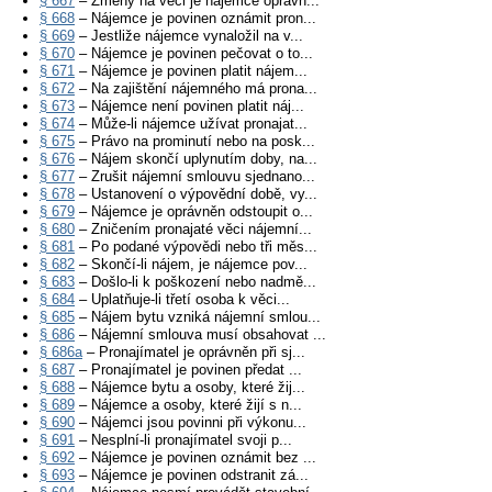
§ 667
– Změny na věci je nájemce oprávn...
§ 668
– Nájemce je povinen oznámit pron...
§ 669
– Jestliže nájemce vynaložil na v...
§ 670
– Nájemce je povinen pečovat o to...
§ 671
– Nájemce je povinen platit nájem...
§ 672
– Na zajištění nájemného má prona...
§ 673
– Nájemce není povinen platit náj...
§ 674
– Může-li nájemce užívat pronajat...
§ 675
– Právo na prominutí nebo na posk...
§ 676
– Nájem skončí uplynutím doby, na...
§ 677
– Zrušit nájemní smlouvu sjednano...
§ 678
– Ustanovení o výpovědní době, vy...
§ 679
– Nájemce je oprávněn odstoupit o...
§ 680
– Zničením pronajaté věci nájemní...
§ 681
– Po podané výpovědi nebo tři měs...
§ 682
– Skončí-li nájem, je nájemce pov...
§ 683
– Došlo-li k poškození nebo nadmě...
§ 684
– Uplatňuje-li třetí osoba k věci...
§ 685
– Nájem bytu vzniká nájemní smlou...
§ 686
– Nájemní smlouva musí obsahovat ...
§ 686a
– Pronajímatel je oprávněn při sj...
§ 687
– Pronajímatel je povinen předat ...
§ 688
– Nájemce bytu a osoby, které žij...
§ 689
– Nájemce a osoby, které žijí s n...
§ 690
– Nájemci jsou povinni při výkonu...
§ 691
– Nesplní-li pronajímatel svoji p...
§ 692
– Nájemce je povinen oznámit bez ...
§ 693
– Nájemce je povinen odstranit zá...