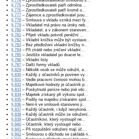
§ 774
– Zprostředkovatelskou smlouvou s...
§ 775
– Zprostředkovateli patří odměna ...
§ 776
– Zprostředkovateli patří kromě o...
§ 777
– Zájemce a zprostředkovatel jsou...
§ 778
– Smlouva o vkladu vzniká mezi fy...
§ 779
– Vkladatel má právo na úroky neb...
§ 780
– Vkladatel, a v zákonem stanoven...
§ 781
– Přijetí vkladu potvrdí peněžní ...
§ 782
– Vkladní knížka může být vystave...
§ 783
– Bez předložení vkladní knížky n...
§ 784
– Při ztrátě nebo zničení vkladní...
§ 785
– Jestliže vkladatel po dvacet le...
§ 786
– Vkladní listy
§ 787
– Další formy vkladů
§ 829
– Několik osob se může sdružit, a...
§ 830
– Každý z účastníků je povinen vy...
§ 831
– Vedle pracovní činnosti mohou b...
§ 832
– Majetkové hodnoty je účastník p...
§ 833
– Poskytnuté peníze nebo jiné věc...
§ 834
– Majetek získaný při výkonu spol...
§ 835
– Podíly na majetku získaném spol...
§ 836
– Není-li ve smlouvě stanoveno ji...
§ 837
– Každý účastník, i když nevykoná...
§ 838
– Každý účastník může ze sdružení...
§ 839
– Účastníkovi, který vystoupil ne...
§ 840
– Účastník, který vystoupil nebo ...
§ 841
– Při rozpuštění sdružení mají úč...
§ 842
– Smlouvou o důchodu se zakládá n...