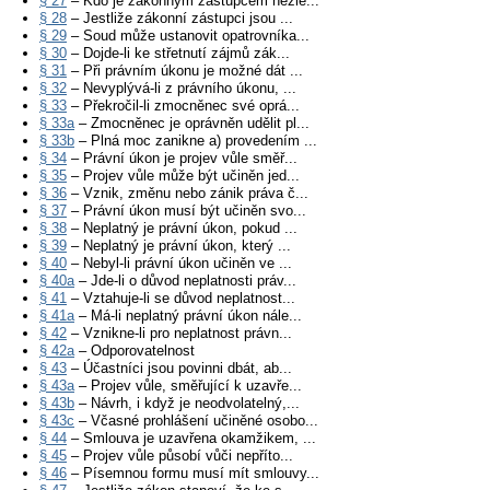
§ 27
– Kdo je zákonným zástupcem nezle...
§ 28
– Jestliže zákonní zástupci jsou ...
§ 29
– Soud může ustanovit opatrovníka...
§ 30
– Dojde-li ke střetnutí zájmů zák...
§ 31
– Při právním úkonu je možné dát ...
§ 32
– Nevyplývá-li z právního úkonu, ...
§ 33
– Překročil-li zmocněnec své oprá...
§ 33a
– Zmocněnec je oprávněn udělit pl...
§ 33b
– Plná moc zanikne a) provedením ...
§ 34
– Právní úkon je projev vůle směř...
§ 35
– Projev vůle může být učiněn jed...
§ 36
– Vznik, změnu nebo zánik práva č...
§ 37
– Právní úkon musí být učiněn svo...
§ 38
– Neplatný je právní úkon, pokud ...
§ 39
– Neplatný je právní úkon, který ...
§ 40
– Nebyl-li právní úkon učiněn ve ...
§ 40a
– Jde-li o důvod neplatnosti práv...
§ 41
– Vztahuje-li se důvod neplatnost...
§ 41a
– Má-li neplatný právní úkon nále...
§ 42
– Vznikne-li pro neplatnost právn...
§ 42a
– Odporovatelnost
§ 43
– Účastníci jsou povinni dbát, ab...
§ 43a
– Projev vůle, směřující k uzavře...
§ 43b
– Návrh, i když je neodvolatelný,...
§ 43c
– Včasné prohlášení učiněné osobo...
§ 44
– Smlouva je uzavřena okamžikem, ...
§ 45
– Projev vůle působí vůči nepříto...
§ 46
– Písemnou formu musí mít smlouvy...