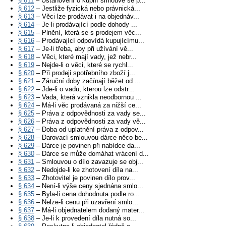
§ 611
– Ustanovení o kupní smlouvě se p...
§ 612
– Jestliže fyzická nebo právnická...
§ 613
– Věci lze prodávat i na objednáv...
§ 614
– Je-li prodávající podle dohody ...
§ 615
– Plnění, která se s prodejem věc...
§ 616
– Prodávající odpovídá kupujícímu...
§ 617
– Je-li třeba, aby při užívání vě...
§ 618
– Věci, které mají vady, jež nebr...
§ 619
– Nejde-li o věci, které se rychl...
§ 620
– Při prodeji spotřebního zboží j...
§ 621
– Záruční doby začínají běžet od ...
§ 622
– Jde-li o vadu, kterou lze odstr...
§ 623
– Vada, která vznikla neodbornou ...
§ 624
– Má-li věc prodávaná za nižší ce...
§ 625
– Práva z odpovědnosti za vady se...
§ 626
– Práva z odpovědnosti za vady vě...
§ 627
– Doba od uplatnění práva z odpov...
§ 628
– Darovací smlouvou dárce něco be...
§ 629
– Dárce je povinen při nabídce da...
§ 630
– Dárce se může domáhat vrácení d...
§ 631
– Smlouvou o dílo zavazuje se obj...
§ 632
– Nedojde-li ke zhotovení díla na...
§ 633
– Zhotovitel je povinen dílo prov...
§ 634
– Není-li výše ceny sjednána smlo...
§ 635
– Byla-li cena dohodnuta podle ro...
§ 636
– Nelze-li cenu při uzavření smlo...
§ 637
– Má-li objednatelem dodaný mater...
§ 638
– Je-li k provedení díla nutná so...