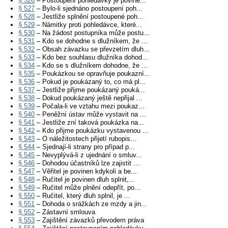
§ 526
– Postoupení pohledávky je povine...
§ 527
– Bylo-li sjednáno postoupení poh...
§ 528
– Jestliže splnění postoupené poh...
§ 529
– Námitky proti pohledávce, které...
§ 530
– Na žádost postupníka může postu...
§ 531
– Kdo se dohodne s dlužníkem, že ...
§ 532
– Obsah závazku se převzetím dluh...
§ 533
– Kdo bez souhlasu dlužníka dohod...
§ 534
– Kdo se s dlužníkem dohodne, že ...
§ 535
– Poukázkou se opravňuje poukazní...
§ 536
– Pokud je poukázaný to, co má pl...
§ 537
– Jestliže přijme poukázaný pouká...
§ 538
– Dokud poukázaný ještě nepřijal ...
§ 539
– Počala-li ve vztahu mezi poukaz...
§ 540
– Peněžní ústav může vystavit na ...
§ 541
– Jestliže zní taková poukázka na...
§ 542
– Kdo přijme poukázku vystavenou ...
§ 543
– O náležitostech přijetí rubopis...
§ 544
– Sjednají-li strany pro případ p...
§ 545
– Nevyplývá-li z ujednání o smluv...
§ 546
– Dohodou účastníků lze zajistit ...
§ 547
– Věřitel je povinen kdykoli a be...
§ 548
– Ručitel je povinen dluh splnit,...
§ 549
– Ručitel může plnění odepřít, po...
§ 550
– Ručitel, který dluh splnil, je ...
§ 551
– Dohoda o srážkách ze mzdy a jin...
§ 552
– Zástavní smlouva
§ 553
– Zajištění závazků převodem práva