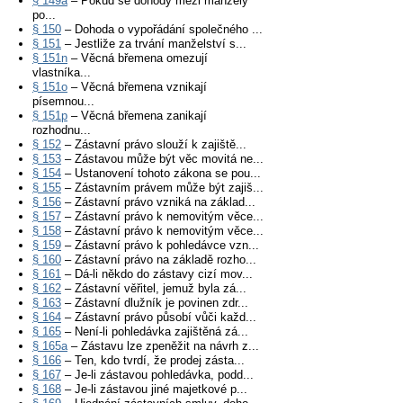
§ 149a
– Pokud se dohody mezi manžely
po...
§ 150
– Dohoda o vypořádání společného ...
§ 151
– Jestliže za trvání manželství s...
§ 151n
– Věcná břemena omezují
vlastníka...
§ 151o
– Věcná břemena vznikají
písemnou...
§ 151p
– Věcná břemena zanikají
rozhodnu...
§ 152
– Zástavní právo slouží k zajiště...
§ 153
– Zástavou může být věc movitá ne...
§ 154
– Ustanovení tohoto zákona se pou...
§ 155
– Zástavním právem může být zajiš...
§ 156
– Zástavní právo vzniká na základ...
§ 157
– Zástavní právo k nemovitým věce...
§ 158
– Zástavní právo k nemovitým věce...
§ 159
– Zástavní právo k pohledávce vzn...
§ 160
– Zástavní právo na základě rozho...
§ 161
– Dá-li někdo do zástavy cizí mov...
§ 162
– Zástavní věřitel, jemuž byla zá...
§ 163
– Zástavní dlužník je povinen zdr...
§ 164
– Zástavní právo působí vůči každ...
§ 165
– Není-li pohledávka zajištěná zá...
§ 165a
– Zástavu lze zpeněžit na návrh z...
§ 166
– Ten, kdo tvrdí, že prodej zásta...
§ 167
– Je-li zástavou pohledávka, podd...
§ 168
– Je-li zástavou jiné majetkové p...