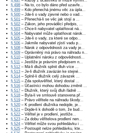
§ 497
– Každý z účastníků si může vymín...
§ 498
– Na to, co bylo dáno před uzavře...
§ 499
– Kdo přenechá jinému věc za úpla...
§ 500
– Jde-li o vady zjevné nebo o vad...
§ 501
– Přenechá-li se věc jak stojí a ...
§ 502
– Zákon, jeho prováděcí předpis, ...
§ 503
– Chce-li nabyvatel uplatňovat ná...
§ 504
– Nabyvatel může uplatňovat nárok...
§ 505
– Jde-li o vady, za které se odpo...
§ 506
– Jakmile nabyvatel zjistí vadu p...
§ 508
– Nárok z odpovědnosti za vady je...
§ 509
– Oprávněný má právo na náhradu n...
§ 510
– Uplatnění nároku z odpovědnosti...
§ 511
– Jestliže je právním předpisem n...
§ 512
– Má-li dlužník splnit dluh více ...
§ 513
– Je-li dlužník zavázán ke stejné...
§ 514
– Splnil-li dlužník celý závazek ...
§ 515
– Zda spoluvěřitel, který dostal ...
§ 516
– Účastníci mohou dohodou změnit ...
§ 517
– Dlužník, který svůj dluh řádně ...
§ 518
– Byla-li ve smlouvě stanovena př...
§ 519
– Právo věřitele na náhradu škody...
§ 520
– K prodlení dlužníka nedojde, je...
§ 521
– Dojde-li k dohodě o tom, že bud...
§ 522
– Věřitel je v prodlení, jestliže...
§ 523
– Za dobu věřitelova prodlení nen...
§ 524
– Věřitel může svou pohledávku i ...
§ 525
– Postoupit nelze pohledávku, kte...