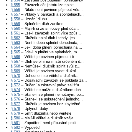
§ 554
– Zajištění postoupením pohledávky
§ 555
– Závazek dát jistotu lze splnit ...
§ 556
– Nikdo není povinen přijmout věc...
§ 557
– Vklady v bankách a spořitelnách...
§ 558
– Uznání dluhu
§ 559
– Splněním dluh zanikne.
§ 560
– Mají-li si ze smlouvy plnit úča...
§ 561
– Lze-li závazek splnit více způs...
§ 562
– Dlužník splní dluh i tehdy, jes...
§ 563
– Není-li doba splnění dohodnuta,...
§ 564
– Je-li doba plnění ponechána na ...
§ 565
– Jde-li o plnění ve splátkách, m...
§ 566
– Věřitel je povinen přijmout i č...
§ 567
– Dluh se plní na místě určeném d...
§ 568
– Nemůže-li dlužník splnit svůj z...
§ 569
– Věřitel je povinen vydat dlužní...
§ 570
– Dohodne-li se věřitel s dlužník...
§ 571
– Dosavadní závazek se pokládá za...
§ 572
– Ručení a zástavní právo zajišťu...
§ 574
– Věřitel se může s dlužníkem doh...
§ 575
– Stane-li se plnění nemožným, po...
§ 576
– Stane-li se uskutečnění jednoho...
§ 577
– Dlužník je povinen bez zbytečné...
§ 578
– Uplynutí doby
§ 579
– Smrt dlužníka nebo věřitele
§ 580
– Mají-li věřitel a dlužník vzáje...
§ 581
– Započtení není přípustné proti ...
§ 582
– Výpověď