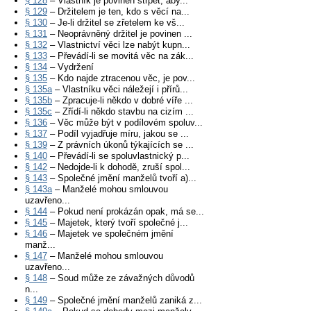
§ 128
– Vlastník je povinen strpět, aby...
§ 129
– Držitelem je ten, kdo s věcí na...
§ 130
– Je-li držitel se zřetelem ke vš...
§ 131
– Neoprávněný držitel je povinen ...
§ 132
– Vlastnictví věci lze nabýt kupn...
§ 133
– Převádí-li se movitá věc na zák...
§ 134
– Vydržení
§ 135
– Kdo najde ztracenou věc, je pov...
§ 135a
– Vlastníku věci náležejí i přírů...
§ 135b
– Zpracuje-li někdo v dobré víře ...
§ 135c
– Zřídí-li někdo stavbu na cizím ...
§ 136
– Věc může být v podílovém spoluv...
§ 137
– Podíl vyjadřuje míru, jakou se ...
§ 139
– Z právních úkonů týkajících se ...
§ 140
– Převádí-li se spoluvlastnický p...
§ 142
– Nedojde-li k dohodě, zruší spol...
§ 143
– Společné jmění manželů tvoří a)...
§ 143a
– Manželé mohou smlouvou
uzavřeno...
§ 144
– Pokud není prokázán opak, má se...
§ 145
– Majetek, který tvoří společné j...
§ 146
– Majetek ve společném jmění
manž...
§ 147
– Manželé mohou smlouvou
uzavřeno...
§ 148
– Soud může ze závažných důvodů
n...
§ 149
– Společné jmění manželů zaniká z...