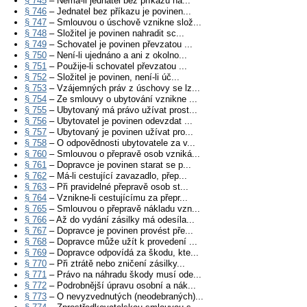
§ 745
– Nemá-li jednatel bez příkazu ná...
§ 746
– Jednatel bez příkazu je povinen...
§ 747
– Smlouvou o úschově vznikne slož...
§ 748
– Složitel je povinen nahradit sc...
§ 749
– Schovatel je povinen převzatou ...
§ 750
– Není-li ujednáno a ani z okolno...
§ 751
– Použije-li schovatel převzatou ...
§ 752
– Složitel je povinen, není-li úč...
§ 753
– Vzájemných práv z úschovy se lz...
§ 754
– Ze smlouvy o ubytování vznikne ...
§ 755
– Ubytovaný má právo užívat prost...
§ 756
– Ubytovatel je povinen odevzdat ...
§ 757
– Ubytovaný je povinen užívat pro...
§ 758
– O odpovědnosti ubytovatele za v...
§ 760
– Smlouvou o přepravě osob vzniká...
§ 761
– Dopravce je povinen starat se p...
§ 762
– Má-li cestující zavazadlo, přep...
§ 763
– Při pravidelné přepravě osob st...
§ 764
– Vznikne-li cestujícímu za přepr...
§ 765
– Smlouvou o přepravě nákladu vzn...
§ 766
– Až do vydání zásilky má odesíla...
§ 767
– Dopravce je povinen provést pře...
§ 768
– Dopravce může užít k provedení ...
§ 769
– Dopravce odpovídá za škodu, kte...
§ 770
– Při ztrátě nebo zničení zásilky...
§ 771
– Právo na náhradu škody musí ode...
§ 772
– Podrobnější úpravu osobní a nák...
§ 773
– O nevyzvednutých (neodebraných)...