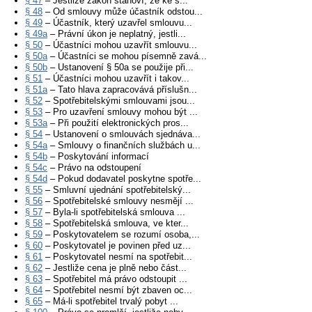
§ 47
– Jestliže zákon stanoví, že ke s...
§ 48
– Od smlouvy může účastník odstou...
§ 49
– Účastník, který uzavřel smlouvu...
§ 49a
– Právní úkon je neplatný, jestli...
§ 50
– Účastníci mohou uzavřít smlouvu...
§ 50a
– Účastníci se mohou písemně zavá...
§ 50b
– Ustanovení § 50a se použije při...
§ 51
– Účastníci mohou uzavřít i takov...
§ 51a
– Tato hlava zapracovává příslušn...
§ 52
– Spotřebitelskými smlouvami jsou...
§ 53
– Pro uzavření smlouvy mohou být ...
§ 53a
– Při použití elektronických pros...
§ 54
– Ustanovení o smlouvách sjednáva...
§ 54a
– Smlouvy o finančních službách u...
§ 54b
– Poskytování informací
§ 54c
– Právo na odstoupení
§ 54d
– Pokud dodavatel poskytne spotře...
§ 55
– Smluvní ujednání spotřebitelský...
§ 56
– Spotřebitelské smlouvy nesmějí ...
§ 57
– Byla-li spotřebitelská smlouva ...
§ 58
– Spotřebitelská smlouva, ve kter...
§ 59
– Poskytovatelem se rozumí osoba,...
§ 60
– Poskytovatel je povinen před uz...
§ 61
– Poskytovatel nesmí na spotřebit...
§ 62
– Jestliže cena je plně nebo část...
§ 63
– Spotřebitel má právo odstoupit ...
§ 64
– Spotřebitel nesmí být zbaven oc...
§ 65
– Má-li spotřebitel trvalý pobyt ...