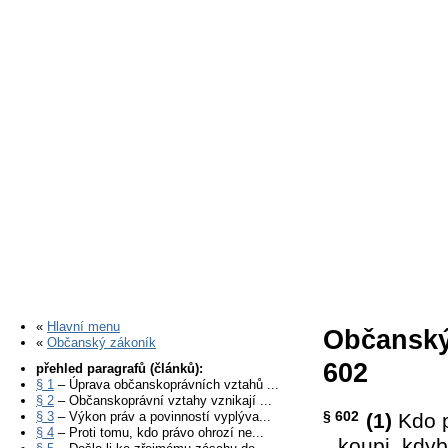
«
Hlavní menu
Občanský
«
Občanský zákoník
602
přehled paragrafů (článků):
§ 1
– Úprava občanskoprávních vztahů ...
§ 2
– Občanskoprávní vztahy vznikají ...
§ 602
§ 3
– Výkon práv a povinností vyplýva...
(1)
Kdo p
§ 4
– Proti tomu, kdo právo ohrozí ne...
koupi, kdyb