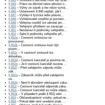
§ 843
– Smlouva o důchodu musí být uzav...
§ 844
– Právo na důchod nelze převést n...
§ 845
– Výhry ze sázek a her nelze vymá...
§ 846
– Ustanovení § 845 neplatí, jde-l...
§ 847
– Vyhlásí-li fyzická nebo právnic...
§ 848
– Vyhlašovatel soutěže je povinen...
§ 849
– Veřejnou soutěž lze odvolat jen...
§ 850
– Veřejným příslibem se zavazuje ...
§ 851
– Nestanoví-li podmínky veřejného...
§ 852
– Splní-li podmínky veřejného pří...
§ 852a
– Cestovní smlouvou se
provozovat...
§ 852b
– Cestovní smlouva musí být
písem...
§ 852c
– V cestovní smlouvě lze
dohodnou...
§ 852d
– Cestovní kancelář je povinna ne...
§ 852e
– Je-li cestovní kancelář nucena ...
§ 852f
– Před zahájením zájezdu může
zák...
§ 852g
– Zákazník může před zahájením
zá...
§ 852h
– Není-li důvodem odstoupení záka...
§ 852i
– Cestovní kancelář odpovídá záka...
§ 852j
– Cestovní kancelář se může odpov...
§ 852k
– V případech podle § 852j odst. ...
§ 853
– Občanskoprávní vztahy, pokud ne...
§ 854
– Pokud dále není uvedeno jinak, ...