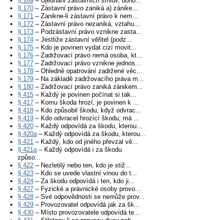
§ 169
– Ujednání zástavních smluv, doho...
§ 170
– Zástavní právo zaniká a) zánike...
§ 171
– Zanikne-li zástavní právo k nem...
§ 172
– Zástavní právo nezaniká, vztahu...
§ 173
– Podzástavní právo vznikne zasta...
§ 174
– Jestliže zástavní věřitel (podz...
§ 175
– Kdo je povinen vydat cizí movit...
§ 176
– Zadržovací právo nemá osoba, kt...
§ 177
– Zadržovací právo vznikne jednos...
§ 178
– Ohledně opatrování zadržené věc...
§ 179
– Na základě zadržovacího práva m...
§ 180
– Zadržovací právo zaniká zánikem...
§ 415
– Každý je povinen počínat si tak...
§ 417
– Komu škoda hrozí, je povinen k ...
§ 418
– Kdo způsobil škodu, když odvrac...
§ 419
– Kdo odvracel hrozící škodu, má ...
§ 420
– Každý odpovídá za škodu, kterou...
§ 420a
– Každý odpovídá za škodu, kterou...
§ 421
– Každý, kdo od jiného převzal vě...
§ 421a
– Každý odpovídá i za škodu
způso...
§ 422
– Nezletilý nebo ten, kdo je stiž...
§ 423
– Kdo se uvede vlastní vinou do t...
§ 424
– Za škodu odpovídá i ten, kdo ji...
§ 427
– Fyzické a právnické osoby provo...
§ 428
– Své odpovědnosti se nemůže prov...
§ 429
– Provozovatel odpovídá jak za šk...
§ 430
– Místo provozovatele odpovídá te...