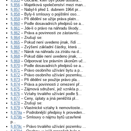
§ 855
– Občané, kteří byli podle dosava...
§ 856
– Majetková společenství mezi man...
§ 857
– Nabyl-li před 1. dubnem 1964 pr...
§ 858
– Byly-li smlouvy o pojištění oso...
§ 859
– Při dědění se užije práva platn...
§ 860
– Podle dosavadních předpisů se a...
§ 861
– Jde-li o právo na náhradu škody...
§ 862
– Práva a povinnosti ze zástavníc...
§ 864
– Zrušují se:
§ 865
– Pokud není uvedeno jinak, řídí ...
§ 866
– Zvýšení základní částky, která ...
§ 867
– Nárok na náhradu za ztrátu na d...
§ 868
– Pokud dále není uvedeno jinak, ...
§ 869
– Odporovat lze právním úkonům uč...
§ 870
– Podle dosavadních předpisů se a...
§ 871
– Právo osobního užívání bytu a p...
§ 872
– Právo osobního užívání pozemku,...
§ 873
– Při dědění se použije právo pla...
§ 874
– Práva a povinnosti z omezení př...
§ 875
– Zájmová sdružení, jež vznikla p...
§ 876
– Vztahy trvalého užívání podle §...
§ 877
– Ceny, úplaty a jiná peněžitá pl...
§ 878
– Zrušují se:
§ 879
– Vlastnické vztahy k nemovitoste...
§ 879a
– Podrobnější předpisy k proveden...
§ 879b
– Smlouvy o nájmu bytů uzavřené
p...
§ 879c
– Právo trvalého užívání pozemku ...