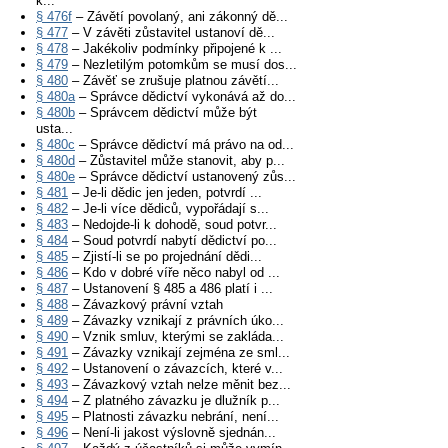
k...
§ 476f
– Závětí povolaný, ani zákonný dě...
§ 477
– V závěti zůstavitel ustanoví dě...
§ 478
– Jakékoliv podmínky připojené k ...
§ 479
– Nezletilým potomkům se musí dos...
§ 480
– Závěť se zrušuje platnou závětí...
§ 480a
– Správce dědictví vykonává až do...
§ 480b
– Správcem dědictví může být
usta...
§ 480c
– Správce dědictví má právo na od...
§ 480d
– Zůstavitel může stanovit, aby p...
§ 480e
– Správce dědictví ustanovený zůs...
§ 481
– Je-li dědic jen jeden, potvrdí ...
§ 482
– Je-li více dědiců, vypořádají s...
§ 483
– Nedojde-li k dohodě, soud potvr...
§ 484
– Soud potvrdí nabytí dědictví po...
§ 485
– Zjistí-li se po projednání dědi...
§ 486
– Kdo v dobré víře něco nabyl od ...
§ 487
– Ustanovení § 485 a 486 platí i ...
§ 488
– Závazkový právní vztah
§ 489
– Závazky vznikají z právních úko...
§ 490
– Vznik smluv, kterými se zakláda...
§ 491
– Závazky vznikají zejména ze sml...
§ 492
– Ustanovení o závazcích, které v...
§ 493
– Závazkový vztah nelze měnit bez...
§ 494
– Z platného závazku je dlužník p...
§ 495
– Platnosti závazku nebrání, není...
§ 496
– Není-li jakost výslovně sjednán...