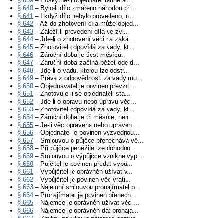
§ 639
– Poskytne-li objednatel řádně a ...
§ 640
– Bylo-li dílo zmařeno náhodou př...
§ 641
– I když dílo nebylo provedeno, n...
§ 642
– Až do zhotovení díla může objed...
§ 643
– Záleží-li provedení díla ve zvl...
§ 644
– Jde-li o zhotovení věci na zaká...
§ 645
– Zhotovitel odpovídá za vady, kt...
§ 646
– Záruční doba je šest měsíců.
§ 647
– Záruční doba začíná běžet ode d...
§ 648
– Jde-li o vadu, kterou lze odstr...
§ 649
– Práva z odpovědnosti za vady mu...
§ 650
– Objednavatel je povinen převzít...
§ 651
– Zhotovuje-li se objednateli sta...
§ 652
– Jde-li o opravu nebo úpravu věc...
§ 653
– Zhotovitel odpovídá za vady, kt...
§ 654
– Záruční doba je tři měsíce, nen...
§ 655
– Je-li věc opravena nebo upraven...
§ 656
– Objednatel je povinen vyzvednou...
§ 657
– Smlouvou o půjčce přenechává vě...
§ 658
– Při půjčce peněžité lze dohodno...
§ 659
– Smlouvou o výpůjčce vznikne vyp...
§ 660
– Půjčitel je povinen předat vypů...
§ 661
– Vypůjčitel je oprávněn užívat v...
§ 662
– Vypůjčitel je povinen věc vráti...
§ 663
– Nájemní smlouvou pronajímatel p...
§ 664
– Pronajímatel je povinen přenech...
§ 665
– Nájemce je oprávněn užívat věc ...
§ 666
– Nájemce je oprávněn dát pronaja...