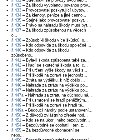
§ 431
– Střetnou-li se provozy dvou neb...
§ 432
– Za škodu vyvolanou povahou prov...
§ 433
– Provozovatel poskytující ubytov...
§ 434
– Za klenoty, peníze a jiné cenno...
§ 435
– Stejně jako provozovatel poskyt...
§ 436
– Právo na náhradu škody musí být...
§ 437
– Za škodu způsobenou na věcech
o...
§ 438
– Způsobí-li škodu více škůdců, o...
§ 439
– Kdo odpovídá za škodu společně ...
§ 440
– Kdo odpovídá za škodu
způsobeno...
§ 441
– Byla-li škoda způsobena také za...
§ 442
– Hradí se skutečná škoda a to, c...
§ 443
– Při určení výše škody na věci s...
§ 444
– Při škodě na zdraví se jednoráz...
§ 445
– Ztráta na výdělku, k níž došlo ...
§ 446
– Náhrada za ztrátu na výdělku po...
§ 447
– Náhrada za ztrátu na výdělku po...
§ 447a
– Náhrada za ztrátu na důchodu ná...
§ 448
– Při usmrcení se hradí peněžitým...
§ 449
– Při škodě na zdraví se hradí té...
§ 449a
– Budoucí nároky podle ustanovení...
§ 450
– Z důvodů zvláštního zřetele hod...
§ 451
– Kdo se na úkor jiného bezdůvodn...
§ 454
– Bezdůvodně se obohatil i ten, z...
§ 455
– Za bezdůvodné obohacení se
nepo...