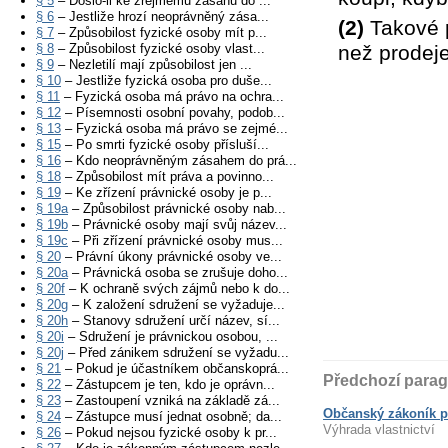
§ 5
– Došlo-li ke zřejmému zásahu do ...
§ 6
– Jestliže hrozí neoprávněný zása...
(2)
Takové p
§ 7
– Způsobilost fyzické osoby mít p...
§ 8
– Způsobilost fyzické osoby vlast...
než prodej
§ 9
– Nezletilí mají způsobilost jen ...
§ 10
– Jestliže fyzická osoba pro duše...
§ 11
– Fyzická osoba má právo na ochra...
§ 12
– Písemnosti osobní povahy, podob...
§ 13
– Fyzická osoba má právo se zejmé...
§ 15
– Po smrti fyzické osoby přísluší...
§ 16
– Kdo neoprávněným zásahem do prá...
§ 18
– Způsobilost mít práva a povinno...
§ 19
– Ke zřízení právnické osoby je p...
§ 19a
– Způsobilost právnické osoby nab...
§ 19b
– Právnické osoby mají svůj název...
§ 19c
– Při zřízení právnické osoby mus...
§ 20
– Právní úkony právnické osoby ve...
§ 20a
– Právnická osoba se zrušuje doho...
§ 20f
– K ochraně svých zájmů nebo k do...
§ 20g
– K založení sdružení se vyžaduje...
§ 20h
– Stanovy sdružení určí název, sí...
§ 20i
– Sdružení je právnickou osobou, ...
§ 20j
– Před zánikem sdružení se vyžadu...
§ 21
– Pokud je účastníkem občanskoprá...
Předchozí parag
§ 22
– Zástupcem je ten, kdo je oprávn...
§ 23
– Zastoupení vzniká na základě zá...
Občanský zákoník p
§ 24
– Zástupce musí jednat osobně; da...
Výhrada vlastnictví
§ 26
– Pokud nejsou fyzické osoby k pr...