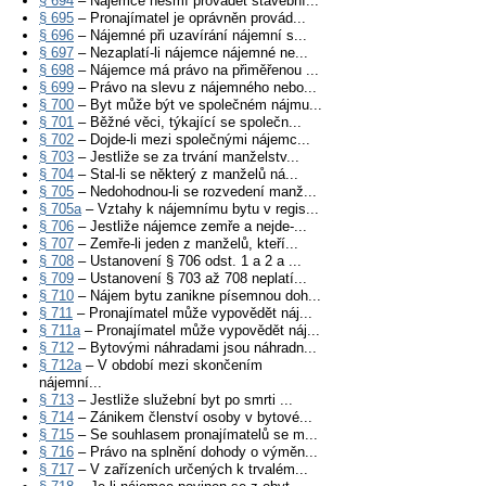
§ 694
– Nájemce nesmí provádět stavební...
§ 695
– Pronajímatel je oprávněn provád...
§ 696
– Nájemné při uzavírání nájemní s...
§ 697
– Nezaplatí-li nájemce nájemné ne...
§ 698
– Nájemce má právo na přiměřenou ...
§ 699
– Právo na slevu z nájemného nebo...
§ 700
– Byt může být ve společném nájmu...
§ 701
– Běžné věci, týkající se společn...
§ 702
– Dojde-li mezi společnými nájemc...
§ 703
– Jestliže se za trvání manželstv...
§ 704
– Stal-li se některý z manželů ná...
§ 705
– Nedohodnou-li se rozvedení manž...
§ 705a
– Vztahy k nájemnímu bytu v regis...
§ 706
– Jestliže nájemce zemře a nejde-...
§ 707
– Zemře-li jeden z manželů, kteří...
§ 708
– Ustanovení § 706 odst. 1 a 2 a ...
§ 709
– Ustanovení § 703 až 708 neplatí...
§ 710
– Nájem bytu zanikne písemnou doh...
§ 711
– Pronajímatel může vypovědět náj...
§ 711a
– Pronajímatel může vypovědět náj...
§ 712
– Bytovými náhradami jsou náhradn...
§ 712a
– V období mezi skončením
nájemní...
§ 713
– Jestliže služební byt po smrti ...
§ 714
– Zánikem členství osoby v bytové...
§ 715
– Se souhlasem pronajímatelů se m...
§ 716
– Právo na splnění dohody o výměn...
§ 717
– V zařízeních určených k trvalém...