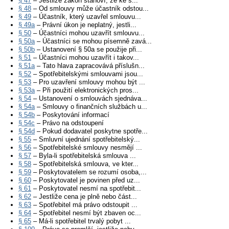
§ 47
– Jestliže zákon stanoví, že ke s...
§ 48
– Od smlouvy může účastník odstou...
§ 49
– Účastník, který uzavřel smlouvu...
§ 49a
– Právní úkon je neplatný, jestli...
§ 50
– Účastníci mohou uzavřít smlouvu...
§ 50a
– Účastníci se mohou písemně zavá...
§ 50b
– Ustanovení § 50a se použije při...
§ 51
– Účastníci mohou uzavřít i takov...
§ 51a
– Tato hlava zapracovává příslušn...
§ 52
– Spotřebitelskými smlouvami jsou...
§ 53
– Pro uzavření smlouvy mohou být ...
§ 53a
– Při použití elektronických pros...
§ 54
– Ustanovení o smlouvách sjednáva...
§ 54a
– Smlouvy o finančních službách u...
§ 54b
– Poskytování informací
§ 54c
– Právo na odstoupení
§ 54d
– Pokud dodavatel poskytne spotře...
§ 55
– Smluvní ujednání spotřebitelský...
§ 56
– Spotřebitelské smlouvy nesmějí ...
§ 57
– Byla-li spotřebitelská smlouva ...
§ 58
– Spotřebitelská smlouva, ve kter...
§ 59
– Poskytovatelem se rozumí osoba,...
§ 60
– Poskytovatel je povinen před uz...
§ 61
– Poskytovatel nesmí na spotřebit...
§ 62
– Jestliže cena je plně nebo část...
§ 63
– Spotřebitel má právo odstoupit ...
§ 64
– Spotřebitel nesmí být zbaven oc...
§ 65
– Má-li spotřebitel trvalý pobyt ...