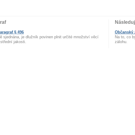
raf
Následuj
aragraf § 496
Občanský z
ně sjednána, je dlužník povinen plnit určité množství věcí
Na to, co b
třední jakosti.
zálohu.