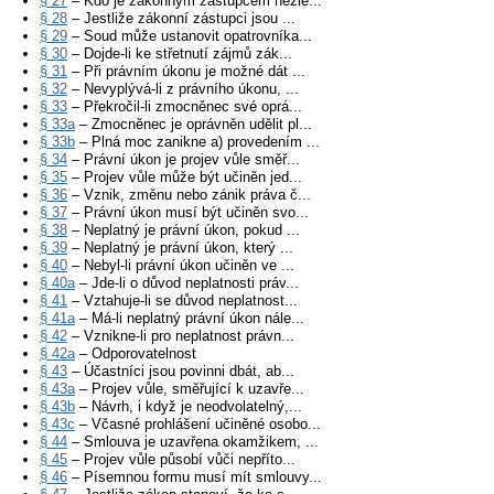
§ 27
– Kdo je zákonným zástupcem nezle...
§ 28
– Jestliže zákonní zástupci jsou ...
§ 29
– Soud může ustanovit opatrovníka...
§ 30
– Dojde-li ke střetnutí zájmů zák...
§ 31
– Při právním úkonu je možné dát ...
§ 32
– Nevyplývá-li z právního úkonu, ...
§ 33
– Překročil-li zmocněnec své oprá...
§ 33a
– Zmocněnec je oprávněn udělit pl...
§ 33b
– Plná moc zanikne a) provedením ...
§ 34
– Právní úkon je projev vůle směř...
§ 35
– Projev vůle může být učiněn jed...
§ 36
– Vznik, změnu nebo zánik práva č...
§ 37
– Právní úkon musí být učiněn svo...
§ 38
– Neplatný je právní úkon, pokud ...
§ 39
– Neplatný je právní úkon, který ...
§ 40
– Nebyl-li právní úkon učiněn ve ...
§ 40a
– Jde-li o důvod neplatnosti práv...
§ 41
– Vztahuje-li se důvod neplatnost...
§ 41a
– Má-li neplatný právní úkon nále...
§ 42
– Vznikne-li pro neplatnost právn...
§ 42a
– Odporovatelnost
§ 43
– Účastníci jsou povinni dbát, ab...
§ 43a
– Projev vůle, směřující k uzavře...
§ 43b
– Návrh, i když je neodvolatelný,...
§ 43c
– Včasné prohlášení učiněné osobo...
§ 44
– Smlouva je uzavřena okamžikem, ...
§ 45
– Projev vůle působí vůči nepříto...
§ 46
– Písemnou formu musí mít smlouvy...