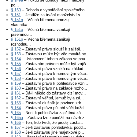
§ 149a
– Pokud se dohody mezi manžely
po...
§ 150
– Dohoda o vypořádání společného ...
§ 151
– Jestliže za trvání manželství s...
§ 151n
– Věcná břemena omezují
vlastníka...
§ 151o
– Věcná břemena vznikají
písemnou...
§ 151p
– Věcná břemena zanikají
rozhodnu...
§ 152
– Zástavní právo slouží k zajiště...
§ 153
– Zástavou může být věc movitá ne...
§ 154
– Ustanovení tohoto zákona se pou...
§ 155
– Zástavním právem může být zajiš...
§ 156
– Zástavní právo vzniká na základ...
§ 157
– Zástavní právo k nemovitým věce...
§ 158
– Zástavní právo k nemovitým věce...
§ 159
– Zástavní právo k pohledávce vzn...
§ 160
– Zástavní právo na základě rozho...
§ 161
– Dá-li někdo do zástavy cizí mov...
§ 162
– Zástavní věřitel, jemuž byla zá...
§ 163
– Zástavní dlužník je povinen zdr...
§ 164
– Zástavní právo působí vůči každ...
§ 165
– Není-li pohledávka zajištěná zá...
§ 165a
– Zástavu lze zpeněžit na návrh z...
§ 166
– Ten, kdo tvrdí, že prodej zásta...
§ 167
– Je-li zástavou pohledávka, podd...
§ 168
– Je-li zástavou jiné majetkové p...