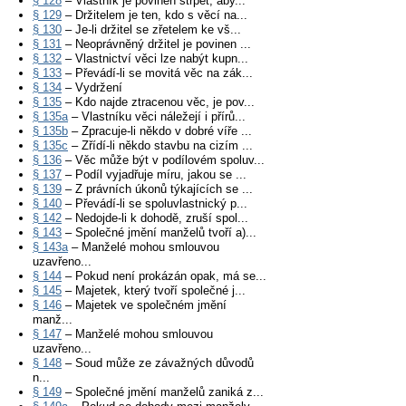
§ 128
– Vlastník je povinen strpět, aby...
§ 129
– Držitelem je ten, kdo s věcí na...
§ 130
– Je-li držitel se zřetelem ke vš...
§ 131
– Neoprávněný držitel je povinen ...
§ 132
– Vlastnictví věci lze nabýt kupn...
§ 133
– Převádí-li se movitá věc na zák...
§ 134
– Vydržení
§ 135
– Kdo najde ztracenou věc, je pov...
§ 135a
– Vlastníku věci náležejí i přírů...
§ 135b
– Zpracuje-li někdo v dobré víře ...
§ 135c
– Zřídí-li někdo stavbu na cizím ...
§ 136
– Věc může být v podílovém spoluv...
§ 137
– Podíl vyjadřuje míru, jakou se ...
§ 139
– Z právních úkonů týkajících se ...
§ 140
– Převádí-li se spoluvlastnický p...
§ 142
– Nedojde-li k dohodě, zruší spol...
§ 143
– Společné jmění manželů tvoří a)...
§ 143a
– Manželé mohou smlouvou
uzavřeno...
§ 144
– Pokud není prokázán opak, má se...
§ 145
– Majetek, který tvoří společné j...
§ 146
– Majetek ve společném jmění
manž...
§ 147
– Manželé mohou smlouvou
uzavřeno...
§ 148
– Soud může ze závažných důvodů
n...
§ 149
– Společné jmění manželů zaniká z...