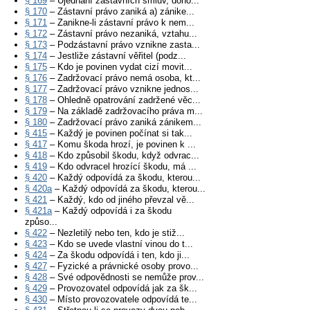
§ 169
– Ujednání zástavních smluv, doho...
§ 170
– Zástavní právo zaniká a) zánike...
§ 171
– Zanikne-li zástavní právo k nem...
§ 172
– Zástavní právo nezaniká, vztahu...
§ 173
– Podzástavní právo vznikne zasta...
§ 174
– Jestliže zástavní věřitel (podz...
§ 175
– Kdo je povinen vydat cizí movit...
§ 176
– Zadržovací právo nemá osoba, kt...
§ 177
– Zadržovací právo vznikne jednos...
§ 178
– Ohledně opatrování zadržené věc...
§ 179
– Na základě zadržovacího práva m...
§ 180
– Zadržovací právo zaniká zánikem...
§ 415
– Každý je povinen počínat si tak...
§ 417
– Komu škoda hrozí, je povinen k ...
§ 418
– Kdo způsobil škodu, když odvrac...
§ 419
– Kdo odvracel hrozící škodu, má ...
§ 420
– Každý odpovídá za škodu, kterou...
§ 420a
– Každý odpovídá za škodu, kterou...
§ 421
– Každý, kdo od jiného převzal vě...
§ 421a
– Každý odpovídá i za škodu
způso...
§ 422
– Nezletilý nebo ten, kdo je stiž...
§ 423
– Kdo se uvede vlastní vinou do t...
§ 424
– Za škodu odpovídá i ten, kdo ji...
§ 427
– Fyzické a právnické osoby provo...
§ 428
– Své odpovědnosti se nemůže prov...
§ 429
– Provozovatel odpovídá jak za šk...
§ 430
– Místo provozovatele odpovídá te...