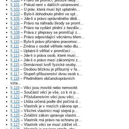
§ 100
– Právo se promlčí, jestliže neby...
§ 101
– Pokud není v dalších ustanovení...
§ 102
– U práv, která musí být uplatněn...
§ 103
– Bylo-li dohodnuto plnění ve spl...
§ 105
– Jde-li o právo oprávněného dědi...
§ 106
– Právo na náhradu škody se proml...
§ 107
– Právo na vydání plnění z bezdův...
§ 108
– Práva z přepravy se promlčují z...
§ 109
– Právo odpovídající věcnému břem...
§ 110
– Bylo-li právo přiznáno pravomoc...
§ 111
– Změna v osobě věřitele nebo dlu...
§ 112
– Uplatní-li věřitel v promlčecí ...
§ 113
– Jde-li o práva osob, které musí...
§ 114
– Jde-li o právo mezi zákonnými z...
§ 115
– Domácnost tvoří fyzické osoby, ...
§ 116
– Osobou blízkou je příbuzný v řa...
§ 117
– Stupeň příbuzenství dvou osob s...
§ 118
– Předmětem občanskoprávních
vzta...
§ 119
– Věci jsou movité nebo nemovité.
§ 120
– Součástí věcí je vše, co k ní p...
§ 121
– Příslušenstvím věci jsou věci, ...
§ 122
– Lhůta určená podle dní počíná d...
§ 123
– Vlastník je v mezích zákona opr...
§ 124
– Všichni vlastníci mají stejná p...
§ 125
– Zvláštní zákon upravuje vlastni...
§ 126
– Vlastník má právo na ochranu pr...
§ 127
– Vlastník věci se musí zdržet vš...