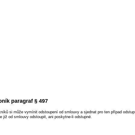
ník paragraf § 497
níků si může vymínit odstoupení od smlouvy a sjednat pro ten případ odstup
e již od smlouvy odstoupit, ani poskytne-li odstupné.