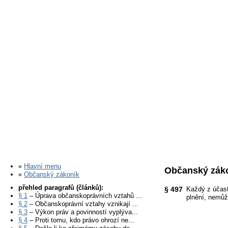
«
Hlavní menu
Občanský záko
«
Občanský zákoník
přehled paragrafů (článků):
§ 497
Každý z účast
§ 1
– Úprava občanskoprávních vztahů ...
plnění, nemůž
§ 2
– Občanskoprávní vztahy vznikají ...
§ 3
– Výkon práv a povinností vyplýva...
§ 4
– Proti tomu, kdo právo ohrozí ne...