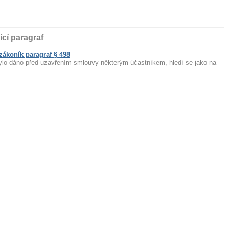
ící paragraf
ákoník paragraf § 498
ylo dáno před uzavřením smlouvy některým účastníkem, hledí se jako na