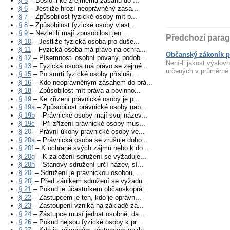
§ 5
– Došlo-li ke zřejmému zásahu do ...
§ 6
– Jestliže hrozí neoprávněný zása...
§ 7
– Způsobilost fyzické osoby mít p...
§ 8
– Způsobilost fyzické osoby vlast...
§ 9
– Nezletilí mají způsobilost jen ...
Předchozí parag
§ 10
– Jestliže fyzická osoba pro duše...
§ 11
– Fyzická osoba má právo na ochra...
Občanský zákoník p
§ 12
– Písemnosti osobní povahy, podob...
Není-li jakost výslov
§ 13
– Fyzická osoba má právo se zejmé...
určených v průměrné s
§ 15
– Po smrti fyzické osoby přísluší...
§ 16
– Kdo neoprávněným zásahem do prá...
§ 18
– Způsobilost mít práva a povinno...
§ 19
– Ke zřízení právnické osoby je p...
§ 19a
– Způsobilost právnické osoby nab...
§ 19b
– Právnické osoby mají svůj název...
§ 19c
– Při zřízení právnické osoby mus...
§ 20
– Právní úkony právnické osoby ve...
§ 20a
– Právnická osoba se zrušuje doho...
§ 20f
– K ochraně svých zájmů nebo k do...
§ 20g
– K založení sdružení se vyžaduje...
§ 20h
– Stanovy sdružení určí název, sí...
§ 20i
– Sdružení je právnickou osobou, ...
§ 20j
– Před zánikem sdružení se vyžadu...
§ 21
– Pokud je účastníkem občanskoprá...
§ 22
– Zástupcem je ten, kdo je oprávn...
§ 23
– Zastoupení vzniká na základě zá...
§ 24
– Zástupce musí jednat osobně; da...
§ 26
– Pokud nejsou fyzické osoby k pr...