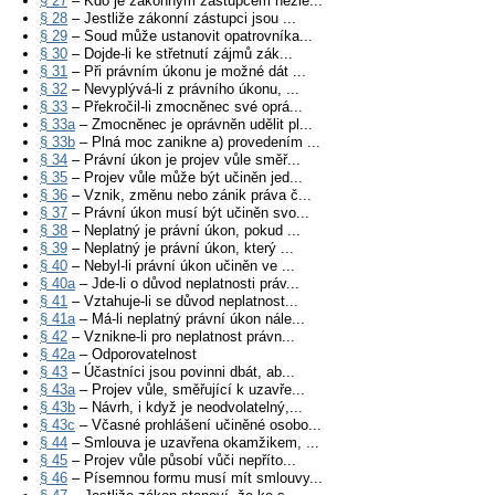
§ 27
– Kdo je zákonným zástupcem nezle...
§ 28
– Jestliže zákonní zástupci jsou ...
§ 29
– Soud může ustanovit opatrovníka...
§ 30
– Dojde-li ke střetnutí zájmů zák...
§ 31
– Při právním úkonu je možné dát ...
§ 32
– Nevyplývá-li z právního úkonu, ...
§ 33
– Překročil-li zmocněnec své oprá...
§ 33a
– Zmocněnec je oprávněn udělit pl...
§ 33b
– Plná moc zanikne a) provedením ...
§ 34
– Právní úkon je projev vůle směř...
§ 35
– Projev vůle může být učiněn jed...
§ 36
– Vznik, změnu nebo zánik práva č...
§ 37
– Právní úkon musí být učiněn svo...
§ 38
– Neplatný je právní úkon, pokud ...
§ 39
– Neplatný je právní úkon, který ...
§ 40
– Nebyl-li právní úkon učiněn ve ...
§ 40a
– Jde-li o důvod neplatnosti práv...
§ 41
– Vztahuje-li se důvod neplatnost...
§ 41a
– Má-li neplatný právní úkon nále...
§ 42
– Vznikne-li pro neplatnost právn...
§ 42a
– Odporovatelnost
§ 43
– Účastníci jsou povinni dbát, ab...
§ 43a
– Projev vůle, směřující k uzavře...
§ 43b
– Návrh, i když je neodvolatelný,...
§ 43c
– Včasné prohlášení učiněné osobo...
§ 44
– Smlouva je uzavřena okamžikem, ...
§ 45
– Projev vůle působí vůči nepříto...
§ 46
– Písemnou formu musí mít smlouvy...