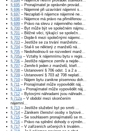
§ 694
– Nájemce nesmí provádět stavební...
§ 695
– Pronajímatel je oprávněn provád...
§ 696
– Nájemné při uzavírání nájemní s...
§ 697
– Nezaplatí-li nájemce nájemné ne...
§ 698
– Nájemce má právo na přiměřenou ...
§ 699
– Právo na slevu z nájemného nebo...
§ 700
– Byt může být ve společném nájmu...
§ 701
– Běžné věci, týkající se společn...
§ 702
– Dojde-li mezi společnými nájemc...
§ 703
– Jestliže se za trvání manželstv...
§ 704
– Stal-li se některý z manželů ná...
§ 705
– Nedohodnou-li se rozvedení manž...
§ 705a
– Vztahy k nájemnímu bytu v regis...
§ 706
– Jestliže nájemce zemře a nejde-...
§ 707
– Zemře-li jeden z manželů, kteří...
§ 708
– Ustanovení § 706 odst. 1 a 2 a ...
§ 709
– Ustanovení § 703 až 708 neplatí...
§ 710
– Nájem bytu zanikne písemnou doh...
§ 711
– Pronajímatel může vypovědět náj...
§ 711a
– Pronajímatel může vypovědět náj...
§ 712
– Bytovými náhradami jsou náhradn...
§ 712a
– V období mezi skončením
nájemní...
§ 713
– Jestliže služební byt po smrti ...
§ 714
– Zánikem členství osoby v bytové...
§ 715
– Se souhlasem pronajímatelů se m...
§ 716
– Právo na splnění dohody o výměn...
§ 717
– V zařízeních určených k trvalém...