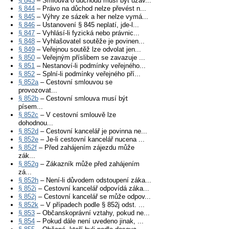
§ 843
– Smlouva o důchodu musí být uzav...
§ 844
– Právo na důchod nelze převést n...
§ 845
– Výhry ze sázek a her nelze vymá...
§ 846
– Ustanovení § 845 neplatí, jde-l...
§ 847
– Vyhlásí-li fyzická nebo právnic...
§ 848
– Vyhlašovatel soutěže je povinen...
§ 849
– Veřejnou soutěž lze odvolat jen...
§ 850
– Veřejným příslibem se zavazuje ...
§ 851
– Nestanoví-li podmínky veřejného...
§ 852
– Splní-li podmínky veřejného pří...
§ 852a
– Cestovní smlouvou se
provozovat...
§ 852b
– Cestovní smlouva musí být
písem...
§ 852c
– V cestovní smlouvě lze
dohodnou...
§ 852d
– Cestovní kancelář je povinna ne...
§ 852e
– Je-li cestovní kancelář nucena ...
§ 852f
– Před zahájením zájezdu může
zák...
§ 852g
– Zákazník může před zahájením
zá...
§ 852h
– Není-li důvodem odstoupení záka...
§ 852i
– Cestovní kancelář odpovídá záka...
§ 852j
– Cestovní kancelář se může odpov...
§ 852k
– V případech podle § 852j odst. ...
§ 853
– Občanskoprávní vztahy, pokud ne...
§ 854
– Pokud dále není uvedeno jinak, ...