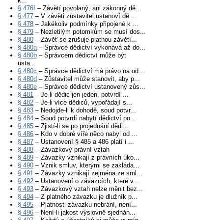
k...
§ 476f
– Závětí povolaný, ani zákonný dě...
§ 477
– V závěti zůstavitel ustanoví dě...
§ 478
– Jakékoliv podmínky připojené k ...
§ 479
– Nezletilým potomkům se musí dos...
§ 480
– Závěť se zrušuje platnou závětí...
§ 480a
– Správce dědictví vykonává až do...
§ 480b
– Správcem dědictví může být
usta...
§ 480c
– Správce dědictví má právo na od...
§ 480d
– Zůstavitel může stanovit, aby p...
§ 480e
– Správce dědictví ustanovený zůs...
§ 481
– Je-li dědic jen jeden, potvrdí ...
§ 482
– Je-li více dědiců, vypořádají s...
§ 483
– Nedojde-li k dohodě, soud potvr...
§ 484
– Soud potvrdí nabytí dědictví po...
§ 485
– Zjistí-li se po projednání dědi...
§ 486
– Kdo v dobré víře něco nabyl od ...
§ 487
– Ustanovení § 485 a 486 platí i ...
§ 488
– Závazkový právní vztah
§ 489
– Závazky vznikají z právních úko...
§ 490
– Vznik smluv, kterými se zakláda...
§ 491
– Závazky vznikají zejména ze sml...
§ 492
– Ustanovení o závazcích, které v...
§ 493
– Závazkový vztah nelze měnit bez...
§ 494
– Z platného závazku je dlužník p...
§ 495
– Platnosti závazku nebrání, není...
§ 496
– Není-li jakost výslovně sjednán...