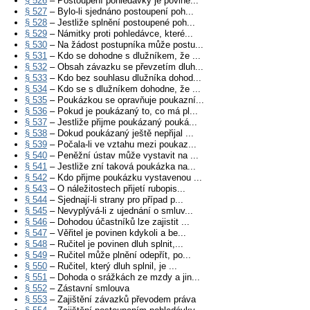
§ 526
– Postoupení pohledávky je povine...
§ 527
– Bylo-li sjednáno postoupení poh...
§ 528
– Jestliže splnění postoupené poh...
§ 529
– Námitky proti pohledávce, které...
§ 530
– Na žádost postupníka může postu...
§ 531
– Kdo se dohodne s dlužníkem, že ...
§ 532
– Obsah závazku se převzetím dluh...
§ 533
– Kdo bez souhlasu dlužníka dohod...
§ 534
– Kdo se s dlužníkem dohodne, že ...
§ 535
– Poukázkou se opravňuje poukazní...
§ 536
– Pokud je poukázaný to, co má pl...
§ 537
– Jestliže přijme poukázaný pouká...
§ 538
– Dokud poukázaný ještě nepřijal ...
§ 539
– Počala-li ve vztahu mezi poukaz...
§ 540
– Peněžní ústav může vystavit na ...
§ 541
– Jestliže zní taková poukázka na...
§ 542
– Kdo přijme poukázku vystavenou ...
§ 543
– O náležitostech přijetí rubopis...
§ 544
– Sjednají-li strany pro případ p...
§ 545
– Nevyplývá-li z ujednání o smluv...
§ 546
– Dohodou účastníků lze zajistit ...
§ 547
– Věřitel je povinen kdykoli a be...
§ 548
– Ručitel je povinen dluh splnit,...
§ 549
– Ručitel může plnění odepřít, po...
§ 550
– Ručitel, který dluh splnil, je ...
§ 551
– Dohoda o srážkách ze mzdy a jin...
§ 552
– Zástavní smlouva
§ 553
– Zajištění závazků převodem práva