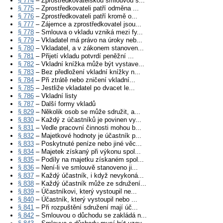
§ 774
– Zprostředkovatelskou smlouvou s...
§ 775
– Zprostředkovateli patří odměna ...
§ 776
– Zprostředkovateli patří kromě o...
§ 777
– Zájemce a zprostředkovatel jsou...
§ 778
– Smlouva o vkladu vzniká mezi fy...
§ 779
– Vkladatel má právo na úroky neb...
§ 780
– Vkladatel, a v zákonem stanoven...
§ 781
– Přijetí vkladu potvrdí peněžní ...
§ 782
– Vkladní knížka může být vystave...
§ 783
– Bez předložení vkladní knížky n...
§ 784
– Při ztrátě nebo zničení vkladní...
§ 785
– Jestliže vkladatel po dvacet le...
§ 786
– Vkladní listy
§ 787
– Další formy vkladů
§ 829
– Několik osob se může sdružit, a...
§ 830
– Každý z účastníků je povinen vy...
§ 831
– Vedle pracovní činnosti mohou b...
§ 832
– Majetkové hodnoty je účastník p...
§ 833
– Poskytnuté peníze nebo jiné věc...
§ 834
– Majetek získaný při výkonu spol...
§ 835
– Podíly na majetku získaném spol...
§ 836
– Není-li ve smlouvě stanoveno ji...
§ 837
– Každý účastník, i když nevykoná...
§ 838
– Každý účastník může ze sdružení...
§ 839
– Účastníkovi, který vystoupil ne...
§ 840
– Účastník, který vystoupil nebo ...
§ 841
– Při rozpuštění sdružení mají úč...
§ 842
– Smlouvou o důchodu se zakládá n...