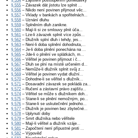
§ 554
– Zajištění postoupením pohledávky
§ 555
– Závazek dát jistotu lze splnit ...
§ 556
– Nikdo není povinen přijmout věc...
§ 557
– Vklady v bankách a spořitelnách...
§ 558
– Uznání dluhu
§ 559
– Splněním dluh zanikne.
§ 560
– Mají-li si ze smlouvy plnit úča...
§ 561
– Lze-li závazek splnit více způs...
§ 562
– Dlužník splní dluh i tehdy, jes...
§ 563
– Není-li doba splnění dohodnuta,...
§ 564
– Je-li doba plnění ponechána na ...
§ 565
– Jde-li o plnění ve splátkách, m...
§ 566
– Věřitel je povinen přijmout i č...
§ 567
– Dluh se plní na místě určeném d...
§ 568
– Nemůže-li dlužník splnit svůj z...
§ 569
– Věřitel je povinen vydat dlužní...
§ 570
– Dohodne-li se věřitel s dlužník...
§ 571
– Dosavadní závazek se pokládá za...
§ 572
– Ručení a zástavní právo zajišťu...
§ 574
– Věřitel se může s dlužníkem doh...
§ 575
– Stane-li se plnění nemožným, po...
§ 576
– Stane-li se uskutečnění jednoho...
§ 577
– Dlužník je povinen bez zbytečné...
§ 578
– Uplynutí doby
§ 579
– Smrt dlužníka nebo věřitele
§ 580
– Mají-li věřitel a dlužník vzáje...
§ 581
– Započtení není přípustné proti ...
§ 582
– Výpověď