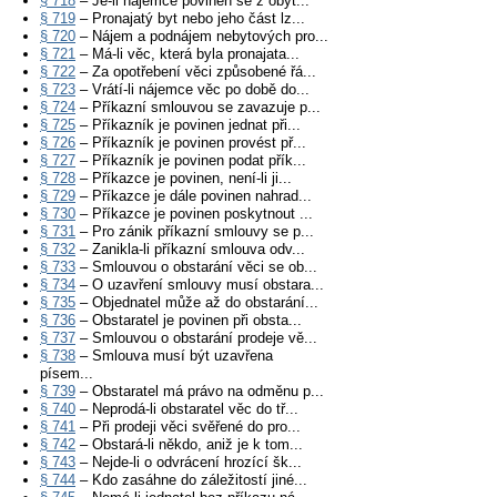
§ 718
– Je-li nájemce povinen se z obyt...
§ 719
– Pronajatý byt nebo jeho část lz...
§ 720
– Nájem a podnájem nebytových pro...
§ 721
– Má-li věc, která byla pronajata...
§ 722
– Za opotřebení věci způsobené řá...
§ 723
– Vrátí-li nájemce věc po době do...
§ 724
– Příkazní smlouvou se zavazuje p...
§ 725
– Příkazník je povinen jednat při...
§ 726
– Příkazník je povinen provést př...
§ 727
– Příkazník je povinen podat přík...
§ 728
– Příkazce je povinen, není-li ji...
§ 729
– Příkazce je dále povinen nahrad...
§ 730
– Příkazce je povinen poskytnout ...
§ 731
– Pro zánik příkazní smlouvy se p...
§ 732
– Zanikla-li příkazní smlouva odv...
§ 733
– Smlouvou o obstarání věci se ob...
§ 734
– O uzavření smlouvy musí obstara...
§ 735
– Objednatel může až do obstarání...
§ 736
– Obstaratel je povinen při obsta...
§ 737
– Smlouvou o obstarání prodeje vě...
§ 738
– Smlouva musí být uzavřena
písem...
§ 739
– Obstaratel má právo na odměnu p...
§ 740
– Neprodá-li obstaratel věc do tř...
§ 741
– Při prodeji věci svěřené do pro...
§ 742
– Obstará-li někdo, aniž je k tom...
§ 743
– Nejde-li o odvrácení hrozící šk...
§ 744
– Kdo zasáhne do záležitostí jiné...