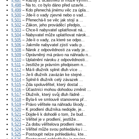
§ 497
– Každý z účastníků si může vymín...
§ 498
– Na to, co bylo dáno před uzavře...
§ 499
– Kdo přenechá jinému věc za úpla...
§ 500
– Jde-li o vady zjevné nebo o vad...
§ 501
– Přenechá-li se věc jak stojí a ...
§ 502
– Zákon, jeho prováděcí předpis, ...
§ 503
– Chce-li nabyvatel uplatňovat ná...
§ 504
– Nabyvatel může uplatňovat nárok...
§ 505
– Jde-li o vady, za které se odpo...
§ 506
– Jakmile nabyvatel zjistí vadu p...
§ 508
– Nárok z odpovědnosti za vady je...
§ 509
– Oprávněný má právo na náhradu n...
§ 510
– Uplatnění nároku z odpovědnosti...
§ 511
– Jestliže je právním předpisem n...
§ 512
– Má-li dlužník splnit dluh více ...
§ 513
– Je-li dlužník zavázán ke stejné...
§ 514
– Splnil-li dlužník celý závazek ...
§ 515
– Zda spoluvěřitel, který dostal ...
§ 516
– Účastníci mohou dohodou změnit ...
§ 517
– Dlužník, který svůj dluh řádně ...
§ 518
– Byla-li ve smlouvě stanovena př...
§ 519
– Právo věřitele na náhradu škody...
§ 520
– K prodlení dlužníka nedojde, je...
§ 521
– Dojde-li k dohodě o tom, že bud...
§ 522
– Věřitel je v prodlení, jestliže...
§ 523
– Za dobu věřitelova prodlení nen...
§ 524
– Věřitel může svou pohledávku i ...
§ 525
– Postoupit nelze pohledávku, kte...