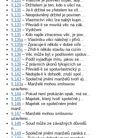
§ 128
– Vlastník je povinen strpět, aby...
§ 129
– Držitelem je ten, kdo s věcí na...
§ 130
– Je-li držitel se zřetelem ke vš...
§ 131
– Neoprávněný držitel je povinen ...
§ 132
– Vlastnictví věci lze nabýt kupn...
§ 133
– Převádí-li se movitá věc na zák...
§ 134
– Vydržení
§ 135
– Kdo najde ztracenou věc, je pov...
§ 135a
– Vlastníku věci náležejí i přírů...
§ 135b
– Zpracuje-li někdo v dobré víře ...
§ 135c
– Zřídí-li někdo stavbu na cizím ...
§ 136
– Věc může být v podílovém spoluv...
§ 137
– Podíl vyjadřuje míru, jakou se ...
§ 139
– Z právních úkonů týkajících se ...
§ 140
– Převádí-li se spoluvlastnický p...
§ 142
– Nedojde-li k dohodě, zruší spol...
§ 143
– Společné jmění manželů tvoří a)...
§ 143a
– Manželé mohou smlouvou
uzavřeno...
§ 144
– Pokud není prokázán opak, má se...
§ 145
– Majetek, který tvoří společné j...
§ 146
– Majetek ve společném jmění
manž...
§ 147
– Manželé mohou smlouvou
uzavřeno...
§ 148
– Soud může ze závažných důvodů
n...
§ 149
– Společné jmění manželů zaniká z...