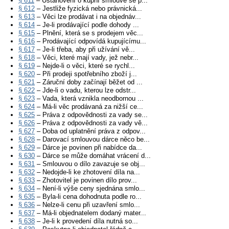
§ 611
– Ustanovení o kupní smlouvě se p...
§ 612
– Jestliže fyzická nebo právnická...
§ 613
– Věci lze prodávat i na objednáv...
§ 614
– Je-li prodávající podle dohody ...
§ 615
– Plnění, která se s prodejem věc...
§ 616
– Prodávající odpovídá kupujícímu...
§ 617
– Je-li třeba, aby při užívání vě...
§ 618
– Věci, které mají vady, jež nebr...
§ 619
– Nejde-li o věci, které se rychl...
§ 620
– Při prodeji spotřebního zboží j...
§ 621
– Záruční doby začínají běžet od ...
§ 622
– Jde-li o vadu, kterou lze odstr...
§ 623
– Vada, která vznikla neodbornou ...
§ 624
– Má-li věc prodávaná za nižší ce...
§ 625
– Práva z odpovědnosti za vady se...
§ 626
– Práva z odpovědnosti za vady vě...
§ 627
– Doba od uplatnění práva z odpov...
§ 628
– Darovací smlouvou dárce něco be...
§ 629
– Dárce je povinen při nabídce da...
§ 630
– Dárce se může domáhat vrácení d...
§ 631
– Smlouvou o dílo zavazuje se obj...
§ 632
– Nedojde-li ke zhotovení díla na...
§ 633
– Zhotovitel je povinen dílo prov...
§ 634
– Není-li výše ceny sjednána smlo...
§ 635
– Byla-li cena dohodnuta podle ro...
§ 636
– Nelze-li cenu při uzavření smlo...
§ 637
– Má-li objednatelem dodaný mater...
§ 638
– Je-li k provedení díla nutná so...