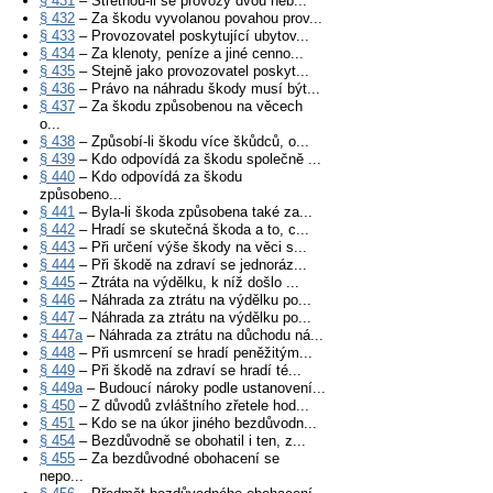
§ 431
– Střetnou-li se provozy dvou neb...
§ 432
– Za škodu vyvolanou povahou prov...
§ 433
– Provozovatel poskytující ubytov...
§ 434
– Za klenoty, peníze a jiné cenno...
§ 435
– Stejně jako provozovatel poskyt...
§ 436
– Právo na náhradu škody musí být...
§ 437
– Za škodu způsobenou na věcech
o...
§ 438
– Způsobí-li škodu více škůdců, o...
§ 439
– Kdo odpovídá za škodu společně ...
§ 440
– Kdo odpovídá za škodu
způsobeno...
§ 441
– Byla-li škoda způsobena také za...
§ 442
– Hradí se skutečná škoda a to, c...
§ 443
– Při určení výše škody na věci s...
§ 444
– Při škodě na zdraví se jednoráz...
§ 445
– Ztráta na výdělku, k níž došlo ...
§ 446
– Náhrada za ztrátu na výdělku po...
§ 447
– Náhrada za ztrátu na výdělku po...
§ 447a
– Náhrada za ztrátu na důchodu ná...
§ 448
– Při usmrcení se hradí peněžitým...
§ 449
– Při škodě na zdraví se hradí té...
§ 449a
– Budoucí nároky podle ustanovení...
§ 450
– Z důvodů zvláštního zřetele hod...
§ 451
– Kdo se na úkor jiného bezdůvodn...
§ 454
– Bezdůvodně se obohatil i ten, z...
§ 455
– Za bezdůvodné obohacení se
nepo...