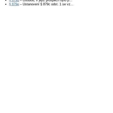
§ 879d
– Osobou, v jejíž prospěch bylo p...
§ 879e
– Ustanovení § 879c odst. 1 se vz...