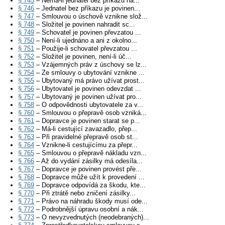
§ 745
– Nemá-li jednatel bez příkazu ná...
§ 746
– Jednatel bez příkazu je povinen...
§ 747
– Smlouvou o úschově vznikne slož...
§ 748
– Složitel je povinen nahradit sc...
§ 749
– Schovatel je povinen převzatou ...
§ 750
– Není-li ujednáno a ani z okolno...
§ 751
– Použije-li schovatel převzatou ...
§ 752
– Složitel je povinen, není-li úč...
§ 753
– Vzájemných práv z úschovy se lz...
§ 754
– Ze smlouvy o ubytování vznikne ...
§ 755
– Ubytovaný má právo užívat prost...
§ 756
– Ubytovatel je povinen odevzdat ...
§ 757
– Ubytovaný je povinen užívat pro...
§ 758
– O odpovědnosti ubytovatele za v...
§ 760
– Smlouvou o přepravě osob vzniká...
§ 761
– Dopravce je povinen starat se p...
§ 762
– Má-li cestující zavazadlo, přep...
§ 763
– Při pravidelné přepravě osob st...
§ 764
– Vznikne-li cestujícímu za přepr...
§ 765
– Smlouvou o přepravě nákladu vzn...
§ 766
– Až do vydání zásilky má odesíla...
§ 767
– Dopravce je povinen provést pře...
§ 768
– Dopravce může užít k provedení ...
§ 769
– Dopravce odpovídá za škodu, kte...
§ 770
– Při ztrátě nebo zničení zásilky...
§ 771
– Právo na náhradu škody musí ode...
§ 772
– Podrobnější úpravu osobní a nák...
§ 773
– O nevyzvednutých (neodebraných)...