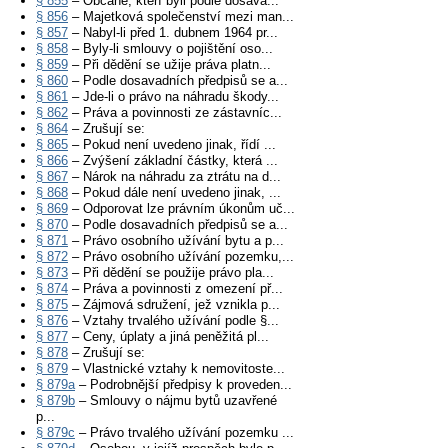
§ 855
– Občané, kteří byli podle dosava...
§ 856
– Majetková společenství mezi man...
§ 857
– Nabyl-li před 1. dubnem 1964 pr...
§ 858
– Byly-li smlouvy o pojištění oso...
§ 859
– Při dědění se užije práva platn...
§ 860
– Podle dosavadních předpisů se a...
§ 861
– Jde-li o právo na náhradu škody...
§ 862
– Práva a povinnosti ze zástavníc...
§ 864
– Zrušují se:
§ 865
– Pokud není uvedeno jinak, řídí ...
§ 866
– Zvýšení základní částky, která ...
§ 867
– Nárok na náhradu za ztrátu na d...
§ 868
– Pokud dále není uvedeno jinak, ...
§ 869
– Odporovat lze právním úkonům uč...
§ 870
– Podle dosavadních předpisů se a...
§ 871
– Právo osobního užívání bytu a p...
§ 872
– Právo osobního užívání pozemku,...
§ 873
– Při dědění se použije právo pla...
§ 874
– Práva a povinnosti z omezení př...
§ 875
– Zájmová sdružení, jež vznikla p...
§ 876
– Vztahy trvalého užívání podle §...
§ 877
– Ceny, úplaty a jiná peněžitá pl...
§ 878
– Zrušují se:
§ 879
– Vlastnické vztahy k nemovitoste...
§ 879a
– Podrobnější předpisy k proveden...
§ 879b
– Smlouvy o nájmu bytů uzavřené
p...
§ 879c
– Právo trvalého užívání pozemku ...