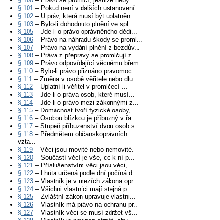
§ 100
– Právo se promlčí, jestliže neby...
§ 101
– Pokud není v dalších ustanovení...
§ 102
– U práv, která musí být uplatněn...
§ 103
– Bylo-li dohodnuto plnění ve spl...
§ 105
– Jde-li o právo oprávněného dědi...
§ 106
– Právo na náhradu škody se proml...
§ 107
– Právo na vydání plnění z bezdův...
§ 108
– Práva z přepravy se promlčují z...
§ 109
– Právo odpovídající věcnému břem...
§ 110
– Bylo-li právo přiznáno pravomoc...
§ 111
– Změna v osobě věřitele nebo dlu...
§ 112
– Uplatní-li věřitel v promlčecí ...
§ 113
– Jde-li o práva osob, které musí...
§ 114
– Jde-li o právo mezi zákonnými z...
§ 115
– Domácnost tvoří fyzické osoby, ...
§ 116
– Osobou blízkou je příbuzný v řa...
§ 117
– Stupeň příbuzenství dvou osob s...
§ 118
– Předmětem občanskoprávních
vzta...
§ 119
– Věci jsou movité nebo nemovité.
§ 120
– Součástí věcí je vše, co k ní p...
§ 121
– Příslušenstvím věci jsou věci, ...
§ 122
– Lhůta určená podle dní počíná d...
§ 123
– Vlastník je v mezích zákona opr...
§ 124
– Všichni vlastníci mají stejná p...
§ 125
– Zvláštní zákon upravuje vlastni...
§ 126
– Vlastník má právo na ochranu pr...
§ 127
– Vlastník věci se musí zdržet vš...