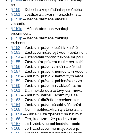
§ 149a
– Pokud se dohody mezi manžely
po...
§ 150
– Dohoda o vypořádání společného ...
§ 151
– Jestliže za trvání manželství s...
§ 151n
– Věcná břemena omezují
vlastníka...
§ 151o
– Věcná břemena vznikají
písemnou...
§ 151p
– Věcná břemena zanikají
rozhodnu...
§ 152
– Zástavní právo slouží k zajiště...
§ 153
– Zástavou může být věc movitá ne...
§ 154
– Ustanovení tohoto zákona se pou...
§ 155
– Zástavním právem může být zajiš...
§ 156
– Zástavní právo vzniká na základ...
§ 157
– Zástavní právo k nemovitým věce...
§ 158
– Zástavní právo k nemovitým věce...
§ 159
– Zástavní právo k pohledávce vzn...
§ 160
– Zástavní právo na základě rozho...
§ 161
– Dá-li někdo do zástavy cizí mov...
§ 162
– Zástavní věřitel, jemuž byla zá...
§ 163
– Zástavní dlužník je povinen zdr...
§ 164
– Zástavní právo působí vůči každ...
§ 165
– Není-li pohledávka zajištěná zá...
§ 165a
– Zástavu lze zpeněžit na návrh z...
§ 166
– Ten, kdo tvrdí, že prodej zásta...
§ 167
– Je-li zástavou pohledávka, podd...
§ 168
– Je-li zástavou jiné majetkové p...