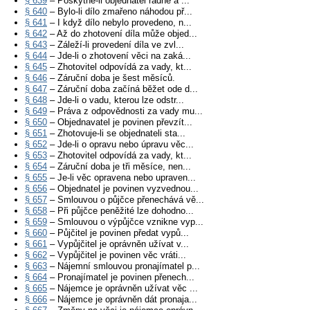
§ 639
– Poskytne-li objednatel řádně a ...
§ 640
– Bylo-li dílo zmařeno náhodou př...
§ 641
– I když dílo nebylo provedeno, n...
§ 642
– Až do zhotovení díla může objed...
§ 643
– Záleží-li provedení díla ve zvl...
§ 644
– Jde-li o zhotovení věci na zaká...
§ 645
– Zhotovitel odpovídá za vady, kt...
§ 646
– Záruční doba je šest měsíců.
§ 647
– Záruční doba začíná běžet ode d...
§ 648
– Jde-li o vadu, kterou lze odstr...
§ 649
– Práva z odpovědnosti za vady mu...
§ 650
– Objednavatel je povinen převzít...
§ 651
– Zhotovuje-li se objednateli sta...
§ 652
– Jde-li o opravu nebo úpravu věc...
§ 653
– Zhotovitel odpovídá za vady, kt...
§ 654
– Záruční doba je tři měsíce, nen...
§ 655
– Je-li věc opravena nebo upraven...
§ 656
– Objednatel je povinen vyzvednou...
§ 657
– Smlouvou o půjčce přenechává vě...
§ 658
– Při půjčce peněžité lze dohodno...
§ 659
– Smlouvou o výpůjčce vznikne vyp...
§ 660
– Půjčitel je povinen předat vypů...
§ 661
– Vypůjčitel je oprávněn užívat v...
§ 662
– Vypůjčitel je povinen věc vráti...
§ 663
– Nájemní smlouvou pronajímatel p...
§ 664
– Pronajímatel je povinen přenech...
§ 665
– Nájemce je oprávněn užívat věc ...
§ 666
– Nájemce je oprávněn dát pronaja...