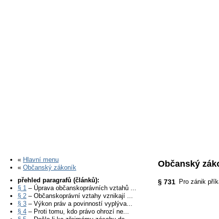
«
Hlavní menu
Občanský záko
«
Občanský zákoník
přehled paragrafů (článků):
§ 731
Pro zánik pří
§ 1
– Úprava občanskoprávních vztahů ...
§ 2
– Občanskoprávní vztahy vznikají ...
§ 3
– Výkon práv a povinností vyplýva...
§ 4
– Proti tomu, kdo právo ohrozí ne...