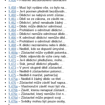
§ 456
– Předmět bezdůvodného obohacení
...
§ 458
– Musí být vydáno vše, co bylo na...
§ 459
– Je-li povinen předmět bezdůvodn...
§ 460
– Dědictví se nabývá smrtí zůstav...
§ 461
– Dědí se ze zákona, ze závěti ne...
§ 462
– Dědictví, jehož nenabude žádný ...
§ 463
– Dědic může dědictví odmítnout. ...
§ 464
– Prohlášení o odmítnutí dědictví...
§ 465
– Dědictví nemůže odmítnout dědic...
§ 466
– K odmítnutí dědictví nemůže děd...
§ 467
– Prohlášení o odmítnutí dědictví...
§ 468
– K dědici neznámému nebo k dědic...
§ 469
– Nedědí, kdo se dopustil úmyslné...
§ 469a
– Zůstavitel může vydědit potomka...
§ 470
– Dědic odpovídá do výše ceny nab...
§ 471
– Je-li dědictví předluženo, moho...
§ 472
– Stát, jemuž dědictví připadlo, ...
§ 473
– V první skupině dědí zůstavitel...
§ 474
– Nedědí-li zůstavitelovi potomci...
§ 475
– Nedědí-li manžel, partner1a)
§ 475a
– Nedědí-li žádný dědic ve třetí ...
§ 476
– Zůstavitel může závěť buď napsa...
§ 476a
– Vlastnoruční závěť musí být vla...
§ 476b
– Závěť, kterou nenapsal zůstavit...
§ 476c
– Zůstavitel, který nemůže číst n...
§ 476d
– Zůstavitel může projevit svoji ...
§ 476e
– Svědky mohou být pouze osoby,