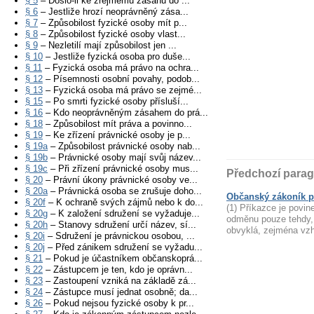
§ 5
– Došlo-li ke zřejmému zásahu do ...
§ 6
– Jestliže hrozí neoprávněný zása...
§ 7
– Způsobilost fyzické osoby mít p...
§ 8
– Způsobilost fyzické osoby vlast...
§ 9
– Nezletilí mají způsobilost jen ...
§ 10
– Jestliže fyzická osoba pro duše...
§ 11
– Fyzická osoba má právo na ochra...
§ 12
– Písemnosti osobní povahy, podob...
§ 13
– Fyzická osoba má právo se zejmé...
§ 15
– Po smrti fyzické osoby přísluší...
§ 16
– Kdo neoprávněným zásahem do prá...
§ 18
– Způsobilost mít práva a povinno...
§ 19
– Ke zřízení právnické osoby je p...
§ 19a
– Způsobilost právnické osoby nab...
§ 19b
– Právnické osoby mají svůj název...
§ 19c
– Při zřízení právnické osoby mus...
Předchozí parag
§ 20
– Právní úkony právnické osoby ve...
§ 20a
– Právnická osoba se zrušuje doho...
Občanský zákoník p
§ 20f
– K ochraně svých zájmů nebo k do...
(1) Příkazce je povin
§ 20g
– K založení sdružení se vyžaduje...
odměnu pouze tehdy, 
§ 20h
– Stanovy sdružení určí název, sí...
obvyklá, zejména vz
§ 20i
– Sdružení je právnickou osobou, ...
§ 20j
– Před zánikem sdružení se vyžadu...
§ 21
– Pokud je účastníkem občanskoprá...
§ 22
– Zástupcem je ten, kdo je oprávn...
§ 23
– Zastoupení vzniká na základě zá...
§ 24
– Zástupce musí jednat osobně; da...
§ 26
– Pokud nejsou fyzické osoby k pr...