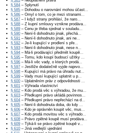
§ 583
– Neuplatnění práva
§ 584
– Splynutí
§ 585
– Dohodou o narovnání mohou účast...
§ 586
– Omyl o tom, co je mezi stranami...
§ 587
– I když strany prohlásí, že naro...
§ 588
– Z kupní smlouvy vznikne prodáva...
§ 589
– Cenu je třeba sjednat v souladu...
§ 590
– Není-li dohodnuto jinak, přechá...
§ 591
– Není-li dohodnuto jinak, ani ne...
§ 592
– Je-li kupující v prodlení s pře...
§ 593
– Není-li dohodnuto jinak, nese n...
§ 594
– Má-li prodávající předmět koupě...
§ 595
– Tomu, kdo koupí budoucí užitky ...
§ 596
– Má-li věc vady, o kterých prodá...
§ 597
– Jestliže dodatečně vyjde najevo...
§ 598
– Kupující má právo na úhradu nut...
§ 599
– Vady musí kupující uplatnit u p...
§ 600
– Uplatněním práv z odpovědnosti ...
§ 601
– Výhrada vlastnictví
§ 602
– Kdo prodá věc s výhradou, že mu...
§ 603
– Předkupní právo ukládá povinnos...
§ 604
– Předkupní právo nepřechází na d...
§ 605
– Není-li dohodnuta doba, do kdy ...
§ 606
– Kdo je oprávněn koupit věc, mus...
§ 607
– Kdo prodá movitou věc s výhrado...
§ 608
– Právo zpětné koupě musí prodáva...
§ 609
– Týká-li se právo zpětné koupě v...
§ 610
– Jiná vedlejší ujednání