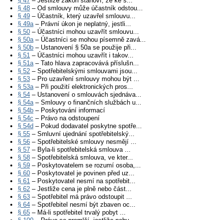
§ 47
– Jestliže zákon stanoví, že ke s...
§ 48
– Od smlouvy může účastník odstou...
§ 49
– Účastník, který uzavřel smlouvu...
§ 49a
– Právní úkon je neplatný, jestli...
§ 50
– Účastníci mohou uzavřít smlouvu...
§ 50a
– Účastníci se mohou písemně zavá...
§ 50b
– Ustanovení § 50a se použije při...
§ 51
– Účastníci mohou uzavřít i takov...
§ 51a
– Tato hlava zapracovává příslušn...
§ 52
– Spotřebitelskými smlouvami jsou...
§ 53
– Pro uzavření smlouvy mohou být ...
§ 53a
– Při použití elektronických pros...
§ 54
– Ustanovení o smlouvách sjednáva...
§ 54a
– Smlouvy o finančních službách u...
§ 54b
– Poskytování informací
§ 54c
– Právo na odstoupení
§ 54d
– Pokud dodavatel poskytne spotře...
§ 55
– Smluvní ujednání spotřebitelský...
§ 56
– Spotřebitelské smlouvy nesmějí ...
§ 57
– Byla-li spotřebitelská smlouva ...
§ 58
– Spotřebitelská smlouva, ve kter...
§ 59
– Poskytovatelem se rozumí osoba,...
§ 60
– Poskytovatel je povinen před uz...
§ 61
– Poskytovatel nesmí na spotřebit...
§ 62
– Jestliže cena je plně nebo část...
§ 63
– Spotřebitel má právo odstoupit ...
§ 64
– Spotřebitel nesmí být zbaven oc...
§ 65
– Má-li spotřebitel trvalý pobyt ...