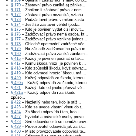
§ 169
– Ujednání zástavních smluv, doho...
§ 170
– Zástavní právo zaniká a) zánike...
§ 171
– Zanikne-li zástavní právo k nem...
§ 172
– Zástavní právo nezaniká, vztahu...
§ 173
– Podzástavní právo vznikne zasta...
§ 174
– Jestliže zástavní věřitel (podz...
§ 175
– Kdo je povinen vydat cizí movit...
§ 176
– Zadržovací právo nemá osoba, kt...
§ 177
– Zadržovací právo vznikne jednos...
§ 178
– Ohledně opatrování zadržené věc...
§ 179
– Na základě zadržovacího práva m...
§ 180
– Zadržovací právo zaniká zánikem...
§ 415
– Každý je povinen počínat si tak...
§ 417
– Komu škoda hrozí, je povinen k ...
§ 418
– Kdo způsobil škodu, když odvrac...
§ 419
– Kdo odvracel hrozící škodu, má ...
§ 420
– Každý odpovídá za škodu, kterou...
§ 420a
– Každý odpovídá za škodu, kterou...
§ 421
– Každý, kdo od jiného převzal vě...
§ 421a
– Každý odpovídá i za škodu
způso...
§ 422
– Nezletilý nebo ten, kdo je stiž...
§ 423
– Kdo se uvede vlastní vinou do t...
§ 424
– Za škodu odpovídá i ten, kdo ji...
§ 427
– Fyzické a právnické osoby provo...
§ 428
– Své odpovědnosti se nemůže prov...
§ 429
– Provozovatel odpovídá jak za šk...
§ 430
– Místo provozovatele odpovídá te...