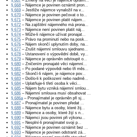
§ 667
– Změny na věci je nájemce oprávn...
§ 668
– Nájemce je povinen oznámit pron...
§ 669
– Jestliže nájemce vynaložil na v...
§ 670
– Nájemce je povinen pečovat o to...
§ 671
– Nájemce je povinen platit nájem...
§ 672
– Na zajištění nájemného má prona...
§ 673
– Nájemce není povinen platit náj...
§ 674
– Může-li nájemce užívat pronajat...
§ 675
– Právo na prominutí nebo na posk...
§ 676
– Nájem skončí uplynutím doby, na...
§ 677
– Zrušit nájemní smlouvu sjednano...
§ 678
– Ustanovení o výpovědní době, vy...
§ 679
– Nájemce je oprávněn odstoupit o...
§ 680
– Zničením pronajaté věci nájemní...
§ 681
– Po podané výpovědi nebo tři měs...
§ 682
– Skončí-li nájem, je nájemce pov...
§ 683
– Došlo-li k poškození nebo nadmě...
§ 684
– Uplatňuje-li třetí osoba k věci...
§ 685
– Nájem bytu vzniká nájemní smlou...
§ 686
– Nájemní smlouva musí obsahovat ...
§ 686a
– Pronajímatel je oprávněn při sj...
§ 687
– Pronajímatel je povinen předat ...
§ 688
– Nájemce bytu a osoby, které žij...
§ 689
– Nájemce a osoby, které žijí s n...
§ 690
– Nájemci jsou povinni při výkonu...
§ 691
– Nesplní-li pronajímatel svoji p...
§ 692
– Nájemce je povinen oznámit bez ...
§ 693
– Nájemce je povinen odstranit zá...